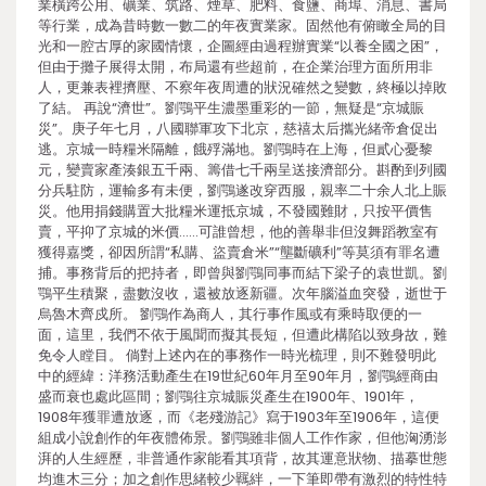
業橫跨公用、礦業、筑路、煙草、肥料、食鹽、商埠、消息、書局
等行業，成為昔時數一數二的年夜實業家。固然他有俯瞰全局的目
光和一腔古厚的家國情懷，企圖經由過程辦實業“以養全國之困”，
但由于攤子展得太開，布局還有些超前，在企業治理方面所用非
人，更兼表裡擠壓、不察年夜周遭的狀況確然之變數，終極以掉敗
了結。 再說“濟世”。劉鶚平生濃墨重彩的一節，無疑是“京城賑
災”。庚子年七月，八國聯軍攻下北京，慈禧太后攜光緒帝倉促出
逃。京城一時糧米隔離，餓殍滿地。劉鶚時在上海，但貳心憂黎
元，變賣家產湊銀五千兩、籌借七千兩呈送接濟部分。斟酌到列國
分兵駐防，運輸多有未便，劉鶚遂改穿西服，親率二十余人北上賑
災。他用捐錢購置大批糧米運抵京城，不發國難財，只按平價售
賣，平抑了京城的米價……可誰曾想，他的善舉非但沒舞蹈教室有
獲得嘉獎，卻因所謂“私購、盜賣倉米”“壟斷礦利”等莫須有罪名遭
捕。事務背后的把持者，即曾與劉鶚同事而結下梁子的袁世凱。劉
鶚平生積聚，盡數沒收，還被放逐新疆。次年腦溢血突發，逝世于
烏魯木齊戍所。 劉鶚作為商人，其行事作風或有乘時取便的一
面，這里，我們不依于風聞而擬其長短，但遭此構陷以致身故，難
免令人瞠目。 倘對上述內在的事務作一時光梳理，則不難發明此
中的經緯：洋務活動產生在19世紀60年月至90年月，劉鶚經商由
盛而衰也處此區間；劉鶚往京城賑災產生在1900年、1901年，
1908年獲罪遭放逐，而《老殘游記》寫于1903年至1906年，這便
組成小說創作的年夜體佈景。劉鶚雖非個人工作作家，但他洶湧澎
湃的人生經歷，非普通作家能看其項背，故其運意狀物、描摹世態
均進木三分；加之創作思緒較少羈絆，一下筆即帶有激烈的特性特