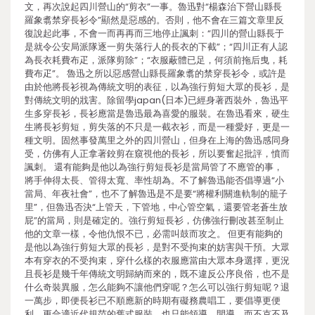
文，再次說起四川營山的“剪衣”一事。魯迅對“楊森治下營山縣長
羅象翥禁穿長衫令”顯然是惡感的。否則，他不會在三篇文章里反
復說起此事，不會一而再再而三地停止諷刺：“四川的營山縣長于
是就令公安局派隊逐一剪失落行人的長衣的下截”；“四川正有人認
為長衣耗費布疋，派隊剪除”；“衣服蔽體已足，何須前拖后曳，耗
費布疋”。 魯迅之所以惡感營山縣長羅象翥的禁穿長衫令，或許是
由於他將長衫視為傳統文明的表征，以為強行剪短大眾的長衫，是
對傳統文明的戕害。除留學japan(日本)已經身著西裝外，魯迅平
生多穿長衫，長衫應當是魯迅最為喜愛的服裝。在魯迅看來，硬生
生將長衫剪短，剪失落的不只是一截衣衫，而是一種愛好，更是一
種文明。固然事發萬里之外的四川營山，但身在上海的魯迅感同身
受，仿佛有人正拿著鉸剪在窺視他的長衫，所以要奮起批評，憤而
諷刺。 還有能夠是他以為強行剪短長衫是當局管了不應管的事，
將手伸得太長、管得太寬、率性胡為。不了解魯迅能否倡導過“小
當局、年夜社會”，也不了解魯迅是不是要“將權利關進軌制的籠子
里”，但魯迅否決“上管天，下管地，中心管空氣，還要管老蒼生放
屁”的當局，則是確定的。強行剪短長衫，仿佛強行刪改甚至制止
他的文章一樣，令他仇恨不已，必需叫鼓而攻之。 但更有能夠的
是他以為強行剪短大眾的長衫，是對不受拘束的妨害與干預。大眾
本有穿衣的不受拘束，穿什么樣的衣服應當由大眾本身選擇，更況
且長衫是幾千年傳統文明歸納而來的，既不違反公序良俗，也不是
什么奇裝異服，怎么能夠不讓他們穿呢？怎么可以強行剪短呢？退
一萬步，即便長衫已不順應新的時期有礙務農唱工，要倡導更便
利、更合適近代規范的舊式服裝，也只能領導、開導，而不克不及