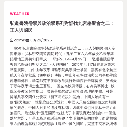
WEATHER
弘道書院儒學與政治學系列對話找九宮格聚會之二：
正人與國民
admin
03/26/2025
家教 弘道書院儒學與政治學系列對話之二：正人與國民 個人空
間來源：弘私密空間道書院 時間：孔子二五六六年歲次乙未年舞
蹈場地三月初旬日甲戌 耶穌2015年4月29日 弘道書院儒學
與政治學系列對話之二“正人與國民”，2015年4月17日在廣州萬木
草堂展開。由中山年夜學博雅學院吳寧博士掌管，嘉賓有北京航空
航天年夜學秋風（姚中秋）傳授，中山年夜學政治與公同事務學院
郭忠華傳授，華南師范年夜學政治與行政學院郭臺輝傳授，英國愛
丁堡年夜學博士生王蒼龍。 圖左為秋風傳授，右為吳寧博士 秋
風師長教師起首指出，國民是現代政治和社會管理的主體。可是，
從梁共享空間任公發表《新平易近說》開始，中國人始終有一
個“國民焦慮”，就是梁任公所說的，中國人只要全國的觀念而無國
家的觀念、中國人只要私德沒有私德，因此中國也只要私平易近而
無國民。晚近以來“匱乏國民”也就成了中國現實政治討論中一個焦
點的主題，可是因為這種討論忽視了文明和傳統的維度，而是根據
東方的理論基礎和現實經驗往尋找中國的國民，完整不克不及與傳