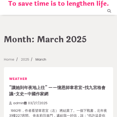
To save time is to lengthen life.
Skip
to
content
Month:
March 2025
Home
2025
March
WEATHER
“讓她到年夜地上往” ——憶恩師韋君宜-找九宮格會
議-文史–中國作家網
admin
03/27/2025
1992年，作者看望韋君宜（左） 將結業了。一個下戰書，北年夜
31樓227房間。 舍友莉莎進門，遞給我一封信，說：“也許這是你