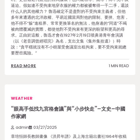
逼迫。假如連不受拘束地穿衣服的權力都被褫奪得一干二凈，還談
什么人的其他權力？ 魯迅確定不是盡對的不受拘束主義者，但他
多年來遭遇的北洋政權、平易近國當局對他的限制、要挾、危害，
他不得不“躲”進租界、常常更換筆名的無法，他身邊的“同道”不竭
被肉體覆滅的實際，都使他對不受拘束有更深的盼望和更高的尋
求。正由於這般，魯迅才會在1927年2月19日噴鼻港青年會演講
（以《老音調曾經唱完》為名，支出文集《集外集拾遺》）時
說：“貪平穩就沒有不小樹屋受會議室出租拘束，要不受拘束就總
要歷些風險。”
1 MIN READ
READ MORE
WEATHER
“眼高手低找九宮格會議”與“小步快走”–文史–中國
作家網
admin
03/27/2025
章培恒師長教師畫像 《洪昇年譜》及上海古籍出書社1964年收稿