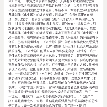
殿》主題——畢竟是寫唐明皇楊貴妃二人具有反封建認識的戀愛，
抑或是表示具有反清認識的平易近族興亡之感，以及洪昇能否具有
平易近族認識與愛國思惟的題目，爭辯不休。章師長教師研討洪昇
及其創作《永生殿》的經過歷程，則是為了“挖掘出真正的的情
形，加以描寫”，他瑜伽場地在《洪昇年譜·媒介》中幾回再三表
現： 洪昇是清代頗有影響的戲曲作家。研討他的生溫和思惟，對
對的評價《永生殿》將會有必定的輔助。 研討洪昇的生平、思惟
及其寫作《永生殿》的經過歷程，是為了對對的評價《永生殿》供
給一些參考。在有關的研討任務者中，對《永生殿》的評價是有不
合的。已經有同道以為：《永生殿》描述唐明皇和楊貴妃的戀愛是
具有反封建的提高意義的；也有同道把《永生殿》視為具有反清認
識的作品。 《永生殿》的重要內在的事務是寫李、楊情緣，這并
無什么反封建意義或平易近主思惟，不該該確定；其較有興趣義的
部門是對封建政治的裸露和對國民苦楚生涯的反應，但這類內在的
事務在作品中只占很小的比重。存在于腳本里的興亡之感，則僅僅
表現了跟清廷一起配合的漢族田主階層分子與滿族田主階層的牴
觸。——這就是我們以《永生殿》為根據、聯合對洪昇生溫和思惟
的切磋而得出的結論。 師長教師對洪昇生平、思惟及其寫作《永
生殿》經過歷程的照實揭橥，其衷旨顯然有別于那時風行的論議，
以致于《洪昇年譜》問世后，當時即便是褒贊者也會遺憾師長教師
對洪昇這位“巨大戲劇家”思惟和創作成績的評價不敷高。到了二十
一世紀，明日黃花，王水照師長教師方始特殊指出：“《洪昇年
譜》雖是譜學之作，但此中重點是處理洪昇所謂“抗清復明”的思惟
爭辯題目，是一部佈滿實際顏色的年譜，在年譜中別具特