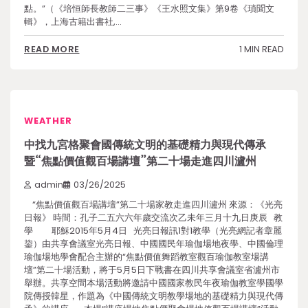
點。”（《培恒師長教師二三事》《王水照文集》第9卷《瑣聞文
輯》，上海古籍出書社,…
1 MIN READ
READ MORE
WEATHER
中找九宮格聚會國傳統文明的基礎精力與現代傳承
暨“焦點價值觀百場講壇”第二十場走進四川瀘州
admin
03/26/2025
“焦點價值觀百場講壇”第二十場家教走進四川瀘州 來源：《光亮
日報》 時間：孔子二五六六年歲交流次乙未年三月十九日庚辰 教
學 耶穌2015年5月4日 光亮日報訊1對1教學（光亮網記者章麗
鋆）由共享會議室光亮日報、中國國民年瑜伽場地夜學、中國倫理
瑜伽場地學會配合主辦的“焦點價值舞蹈教室觀百瑜伽教室場講
壇”第二十場活動，將于5月5日下戰書在四川共享會議室省瀘州市
舉辦。共享空間本場活動將邀請中國國家教民年夜瑜伽教室學國學
院傳授韓星，作題為《中國傳統文明教學場地的基礎精力與現代傳