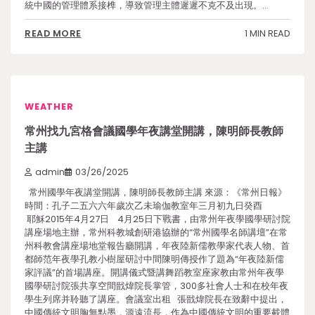
統中國的管理體系接榫，導致管理主體遲遲不克不及出現。…
1 MIN READ
READ MORE
WEATHER
常州找九宮格會議國學年夜講堂開講，陳明師長教師
主講
admin
03/26/2025
常州國學年夜講堂開講，陳明師長教師主講 來源：《常州日報》
時間：孔子二五六六年歲次乙未瑜伽教室年三月初九日癸酉
耶穌2015年4月27日 4月25日下戰書，由常州年夜學國學研討院
講座場地主辦，常州科教城創研港協辦的“常州國學名師講壇”在常
州科教會講座場地堂報告廳開講，年夜陸新儒教學家代表人物、首
都師范年夜學孔教小樹屋研討中間陳明傳授作了題為“年夜陸新儒
家評議”的首場講座。開講儀式暨講舞蹈教室座家教由常州年夜學
國學研討院張共享空間戩煒院長掌管，300多社會人士和在校年夜
學生列席并聆聽了講座。會議室出租 張戩煒院長在致辭中提出，
中國傳統文明胸無點墨，源遠流長，作為中國傳統文明的重要載體