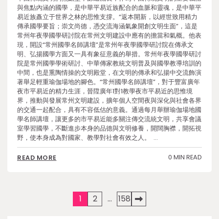
與焦點內涵的國學，是中華平易近族配合的血脈和靈魂，是中華平
易近族矗立于世界之林的思惟支撐。“返本開新，以經世致用精力
傳承國學要旨；崇文尚德，憑交流海涵氣象開創文明生面”，這是
常州年夜學國學研討院在常州文明建設中應有的擔當和氣概。他表
現，開設“常州國學名師講壇”是常州年夜學國學研討院在傳承文
明、弘揚國學方面又一具有象征意義的舉措。常州年夜學國學研討
院是常州國學學術研討、中華傳家教統文明普及與國學教導培訓的
中間，也是熏陶情操的文明殿堂，在文明的傳承和弘揚中交流飾演
著舉足輕重瑜伽場地的腳色。“常州國學名師講壇”，對于豐富廣年
夜市平易近的精力生涯，晉陞廣年1對1教學夜市平易近的思惟境
界，推動與發展常州文明建設，擴年個人空間夜與深化與社會各界
的交通一起配合，具有不容低估的意義。通過每月舉辦瑜伽場地國
學名師講壇，讓更多的市平易近能多關注傳交流統文明，共享會議
室學習國學，不斷進步本身的品德與文明修養，開闊胸襟，開拓視
野，使本身成為對國家、教學對社會有效之人。 …
0 MIN READ
READ MORE
Posts
1
2
…
158
pagination