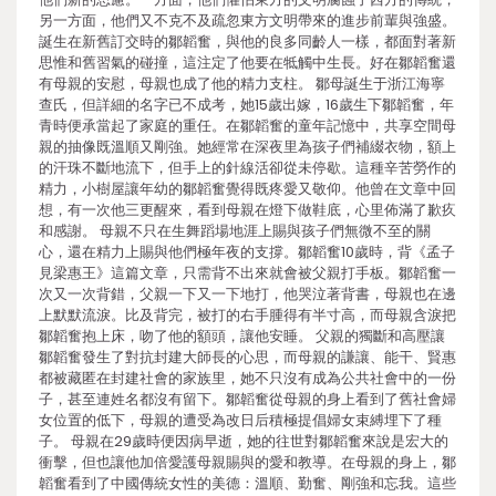
另一方面，他們又不克不及疏忽東方文明帶來的進步前輩與強盛。
誕生在新舊訂交時的鄒韜奮，與他的良多同齡人一樣，都面對著新
思惟和舊習氣的碰撞，這注定了他要在牴觸中生長。好在鄒韜奮還
有母親的安慰，母親也成了他的精力支柱。 鄒母誕生于浙江海寧
查氏，但詳細的名字已不成考，她15歲出嫁，16歲生下鄒韜奮，年
青時便承當起了家庭的重任。在鄒韜奮的童年記憶中，共享空間母
親的抽像既溫順又剛強。她經常在深夜里為孩子們補綴衣物，額上
的汗珠不斷地流下，但手上的針線活卻從未停歇。這種辛苦勞作的
精力，小樹屋讓年幼的鄒韜奮覺得既疼愛又敬仰。他曾在文章中回
想，有一次他三更醒來，看到母親在燈下做鞋底，心里佈滿了歉疚
和感謝。 母親不只在生舞蹈場地涯上賜與孩子們無微不至的關
心，還在精力上賜與他們極年夜的支撐。鄒韜奮10歲時，背《孟子
見梁惠王》這篇文章，只需背不出來就會被父親打手板。鄒韜奮一
次又一次背錯，父親一下又一下地打，他哭泣著背書，母親也在邊
上默默流淚。比及背完，被打的右手腫得有半寸高，而母親含淚把
鄒韜奮抱上床，吻了他的額頭，讓他安睡。 父親的獨斷和高壓讓
鄒韜奮發生了對抗封建大師長的心思，而母親的謙讓、能干、賢惠
都被藏匿在封建社會的家族里，她不只沒有成為公共社會中的一份
子，甚至連姓名都沒有留下。鄒韜奮從母親的身上看到了舊社會婦
女位置的低下，母親的遭受為改日后積極提倡婦女束縛埋下了種
子。 母親在29歲時便因病早逝，她的往世對鄒韜奮來說是宏大的
衝擊，但也讓他加倍愛護母親賜與的愛和教導。在母親的身上，鄒
韜奮看到了中國傳統女性的美德：溫順、勤奮、剛強和忘我。這些