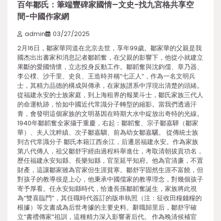
百年鄒氏：筆端豐碑家國情–文史-找九宮格共享空
間-中國作家網
admin
03/27/2025
2月16日，鄒家華同道在北京去世，享年99歲。鄒家華的父親是我
國杰出出書家和消息記者鄒韜奮，在父親的影響下，他從小就建立
果斷的愛國情懷，立志投身反動工作。鄒韜奮與沈鈞儒、章乃器、
李公樸、沙千里、史良、王造時并稱“七正人”，作為一名文明兵
士，其精力品德的構成與傳承，在家族譜系中浮現出清楚的頭緒。
從福建永安的士族家庭，到上海租界的報業斗士，鄒氏家族三代人
的命運軌跡，恰如中國近代常識分子轉型的縮影。當我們透過汗
青，會發明這個家族的文明基因在時期大水中綻放出奇特的光線。
1940年鄒韜奮全家攝于重慶，右起：鄒韜奮、宗子鄒嘉驊（鄒家
華）、夫人沈粹縝、次子鄒嘉騮、前為幼女鄒嘉驪。 從傳統士族
到古代常識分子 鄒氏本籍江西余江，后遷居福建永安。作為家族
第八代傳人，祖父鄒舒宇經由過程科舉進仕，考取清朝拔貢功名，
歷任福建永安知縣、長樂知縣，官至延平知府。他為官清廉，不置
財產，這讓鄒家雖為官家但生涯貧寒。鄒舒宇固然生涯不富饒，但
對孩子的教導很是上心，他秉承中國儒家的教導理念，對幾個孩子
寄予厚看。任永安知縣時代，恰逢長孫鄒韜奮誕生，家族將此視
為“雙喜臨門”，其任職時代簽訂的版串執照（注：征收田糧錢糧的
根據）等文書成為后世考據的主要史料。辭職歸里后，鄒舒宇確
立“書禮傳家”祖訓，這種精力深入影響著后代。 作為晚清候補官