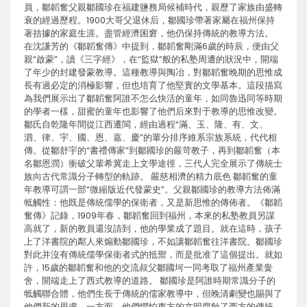
員，鄒韜奮父親鄒國珍在福建鹽務局候補時代，親歷了家族由盛轉
衰的經過歷程。1900大哥父退休后，鄒國珍帶著家屬在福州保持
著拮據的家庭生涯。盡管經濟困窘，他仍保持傳統的教導方法。
在沈謙芳的《鄒韜奮傳》中提到，鄒韜奮剛滿6歲的時辰，便由父
親“啟蒙”，讀《三字經》，在“監獄”般的私塾周遭的狀況中，開端
了年少的封建發蒙教導。這種教導與陶冶，對鄒韜奮晚期的思惟成
長有過必定的消極影響，但也培育了他堅實的文學基本。這段描寫
為我們展示出了鄒韜奮阿誰不怎么快活的童年，如同魯迅同等時期
的學者一樣，甜蜜的童年也影響了他們后來對于教導的思惟改變。
鄒氏自乾隆年間從江西遷閩，經由過程“滿、玉、隆、有、文、
泗、律、宇、國、恩、嘉、慶”的輩分排序維系宗族系統，代代相
傳。從鄒舒宇的“書禮傳家”到鄒國珍的嚴苛教子，再到鄒韜奮（本
名鄒恩潤）衝破父輩希冀走上文學途徑，三代人完全展示了傳統士
族向古代常識分子轉型的軌跡。 嚴慈相濟的精力底色 鄒韜奮的童
年教導可謂一部“微縮版近代發蒙史”。父親鄒國珍的教導方法佈滿
牴觸性：他既是傳統儒學的保衛者，又是新思惟的傳佈者。《鄒韜
奮傳》記錄，1909年春，鄒韜奮回到福州，本來的私塾教員另謀
高就了，新的教員還沒請到，他的學業成了題目。就在這時，孩子
上了洋書院的鄰人來煽動鄒國珍，不如讓鄒韜奮往洋書院。鄒國珍
對此并沒有傳統儒學保衛者式的抵禦，而是批准了這個提出。就如
許，15歲的鄒韜奮和他的交流叔父鄒國坷一同考取了福州產業黌
舍，開端走上了西式教導的道路。 鄒國珍是阿誰時期常識分子的
牴觸聯合體，他們生長于傳統的儒家教導中，但晚清劇變也賜與了
他們新的思慮。一方面，他們懼怕東方的文明腐蝕了西方的傳統，