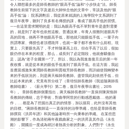
令人聯想最多的是師長教師的“眼高手低”論和“小步快走”法。師長
教師生前留下的文字及逝后大師悼念他的文章中，常談及他的“眼
高手低”論： 院系調劑后，我從原來就讀的上海學院中文系調到了
復旦年夜學，聽到了良多有名傳授的課，養成了眼高手低的習慣。
——在這里需求闡明的是：我以為眼高手低不單對青年是盡對需要
的，就是到了老年也依然這般。普通說來，年青人很難到達眼高手
高的田地，倘再不準他眼高手低，那他就只能眼低手低，一輩子向
所謂專家、傳授也者頂禮跪拜，也就一輩子都不會有什么前程。現
實上，只要眼先高了，手才幹隨著高上往。但在手高了以后，假如
眼仍停在本來的程度，那么，成長到了必定階段，他就會驕傲自
足，認為“老子全國第一”了。所以，我以為我進進復旦后的第一年
夜收獲，就是從本來的眼低手低進到了眼高手低。在這方面，我起
首應當感激朱東潤師長教師和賈植芳師長教師，而詳細使我轉變本
來的手低狀況的，則是蔣天樞師長教師。盡管我此刻依然手低，但
比起本來的來，究竟有所分歧了（章培恒師長教師《我追隨蔣師長
教師唸書》，《薪火學刊》第二卷，復旦年夜學出書社，2015
年）。 章師長教師側重指出，蔣天樞師長教師“一直保持陳寅恪師
長教師的傳統，忠于學術，對曲學阿世的行動感恩戴德……他的著
作，……都是為了挖掘出真正的的情形，加以描寫，此外沒有其他
的目標。”蔣師長教師這一一直保持的治學準繩，也恰是章師長教
師撰寫《洪昇年譜》和其他論著時所一向秉奉的準繩。 在某些思
潮的影響下，作為清初兩年夜戲曲家之一的洪昇及其作品《永生
殿》，開國后一度成為研討者熱衷分析的對象。人們對于《永生