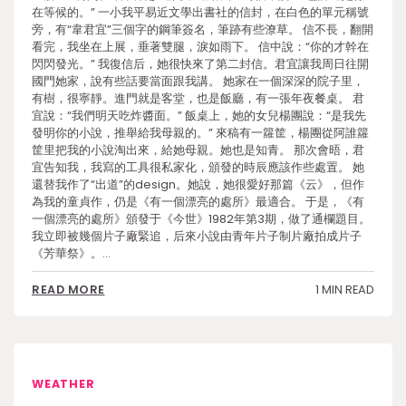
在等候的。” 一小我平易近文學出書社的信封，在白色的單元稱號
旁，有“韋君宜”三個字的鋼筆簽名，筆跡有些潦草。 信不長，翻開
看完，我坐在上展，垂著雙腿，淚如雨下。 信中說：“你的才幹在
閃閃發光。” 我復信后，她很快來了第二封信。君宜讓我周日往開
國門她家，說有些話要當面跟我講。 她家在一個深深的院子里，
有樹，很寧靜。進門就是客堂，也是飯廳，有一張年夜餐桌。 君
宜說：“我們明天吃炸醬面。” 飯桌上，她的女兒楊團說：“是我先
發明你的小說，推舉給我母親的。” 來稿有一籮筐，楊團從阿誰籮
筐里把我的小說淘出來，給她母親。她也是知青。 那次會晤，君
宜告知我，我寫的工具很私家化，頒發的時辰應該作些處置。 她
還替我作了“出道”的design。她說，她很愛好那篇《云》，但作
為我的童貞作，仍是《有一個漂亮的處所》最適合。 于是，《有
一個漂亮的處所》頒發于《今世》1982年第3期，做了通欄題目。
我立即被幾個片子廠緊追，后來小說由青年片子制片廠拍成片子
《芳華祭》。…
1 MIN READ
READ MORE
WEATHER