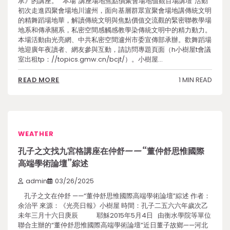
承》的講座。 本場“講座場地焦點價聚會場地值觀百場講壇”活動
初次走進四聚會場地川瀘州，面向基層群眾宣聚會場地講傳統文明
的精舞蹈場地華，解讀傳統文明與焦點價值交流觀的緊密聯教學場
地系和傳承關系，私密空間感觸感教學染傳統文明中的精力動力。
本場活動由光亮網、中共私密空間瀘州市委宣傳部承辦。歡舞蹈場
地迎廣年夜讀者、網友參與互動，請訪問專題頁面（h小樹屋t會議
室出租tp：//topics.gmw.cn/bcjt/）。小樹屋…
1 MIN READ
READ MORE
WEATHER
孔子之文找九宮格講座在仲舒——“董仲舒思惟國際
高端學術論壇”綜述
admin
03/26/2025
孔子之文在仲舒 ——“董仲舒思惟國際高端學術論壇”綜述 作者：
余治平 來源：《光亮日報》小樹屋 時間：孔子二五六六年歲次乙
未年三月十六日庚辰 耶穌2015年5月4日 由衡水學院等單位
聯合主辦的“董仲舒思惟國際高端學術論壇”近日董子故鄉——河北