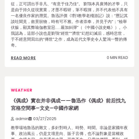
征，正可謂出手非凡、“有意于佳乃佳”。 劉鶚本具廣博的才學，只
是由于持久從現實業，才墨不暇研，筆不暇揮，并不代表他不具有
一名優良作家的潛質。魯迅評價《1對1教學老殘游記》說：“歷記其
談吐聞見，敘景狀物，時有可不雅。作者崇奉，并見于內”；“檢舉
伏躲，顯其弊瑜伽教室惡……嚴加糾彈”（《中國小說史略》）。小
我認為，這部小說也是劉鶚“經世”“濟世”幻想幻滅后，感時悲世，
于不經意間寫出的“傳世”之作，成為近代文學史令人驚鴻一瞥的傳
奇。
0 MIN READ
READ MORE
WEATHER
《偶成》實在并非偶成——魯迅作《偶成》前后找九
宮格空間事–文史–中國作家網
admin
03/27/2025
教學場地魯迅的雜文，多針對時人、時勢、時聞。非論是家國年夜
事、政治風云，仍是文壇意向、販子言傳，也不論對象是當權政