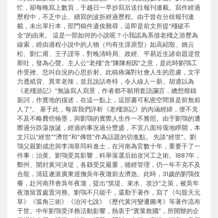
忙，卻每晚寫上數頁，于越日一早抄寫后送往報刊連載。寫作經過
歷程中，不乏中止、續寫的波折經過歷程。由于曾在分歧報刊連
載，未出單行本，部門稿件遺俟難尋，這即是前文所提“殘破不
全”的由來。 這是一部如何的小說呢？小我認為系借老殘之游歷為
線索，經由過程小說中的人物（均有生涯原型）如高紹殷、姚云
松、劉仁甫、王子謹等，對晚清時局、政經、平易近生諸命題逆世
斯吐，發為心聲。主人公“老殘”含“陳陳相因”之意，是此時劉鶚工
作受挫、悲叫自況的心思折射。此稿佈滿對社會人生的思慮，文字
力透紙背、異常老辣，並且說話奇特，令人線人一新。胡適以為
《老殘游記》“無論寫人寫景，作者都不願用套語讕言，總想熔鑄
新詞，作實地的描述，在這一點上，這部書可私密空間算是前無前
人了”。 基于此，每當我們評析《老殘游記》的內涵經緯，便不克
不及不略費些翰墨，與劉鶚的實際人生作一不雅照。由于劉鶚的遭
際過分跌蕩放誕，經過的事況過分豐盛，不宜八面玲瓏地睜開，本
文只以“經世”“濟世”和“傳世”作為話題的切進點。 先談“經世”。劉
鶚父親劉成忠與李鴻章同科進士，在河南為官數十年，重要干了一
件事：治黃。劉鶚受其影響，科舉落選后始攻河工之術。1887年，
鄭州、開封黃河決堤，各縣受災嚴重，雖經管理，仍一年不克不及
合龍，清廷遂派廣東巡撫吳年夜澂前去濟急。此時，31歲的劉鶚伎
癢，赴河南拜會吳年夜澂，提出“筑堤、束水、攻沙”之策，被吳年
夜澂留置處置河務。劉鶚不只能干，還勤于著作，寫了《勾股天元
草》《弧角三術》《治河七說》《歷代黃河變遷圖考》等著作流布
于世。中年劉鶚受洋務活動影響，熱衷于“實業救國”，所開辦的企