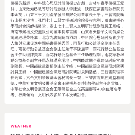
傳授吳新輝，中科院心思研討所傳授史占彪，吉林年夜學傳授王愛
群，山東致知己教導研討院創辦人李建波，陜西正蒙書院執行院長
李金英，山東三平文明產業發展無限公司董事長王平，三智書院執
行山長李漫博，孔門七十二賢文明研討院院長程志剛，膠東陽明心
學研討會講師楊硌堂，泰山七十二賢人文明研討院副院長王鳳峪，
濟南市聚福投資無限公司董事長畢言國，山東君天揚子文明傳媒公
司總經理柴栓套，北京九書院院白羽璐，中科院心思研討所青少年
人格與安康促進中間秘書長孫秀麗，雨花行動公益基金副主任柴
旺，雨花行動公益基金會副主任兼干事陳麗華，雨花行動公益基金
會主任助理陳美琴，雨花行動公益基金主任助理程剛，雨花家教舉
動公益基金副主任馬永輝講座場地，中國能建國企黨建研討院常務
副院長、中國能建黨群部副主任李峰，中國能建國企黨建研討院研
討員王巍，中國能建國企黨建研討院研討員陶浩然，三智書院理事
長高斌，六合文明發展基金會秘書長王智，三智書院風控總監程樹
德，中華社會文明發展基金會王陽明基金1對1教學副主任唐雪峰，
中華社會文明發展基金會王陽明基金主任高麗娜等40余位著名學
者、行業領袖、文明代表參加了本次研討會。 …
WEATHER