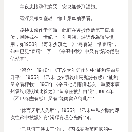
年夜患懷孕供痛哭，安息無夢到溫飽。
羅浮又報春塵劫，懶上巢車袖手看。
凌抄未錄作于何時，此面在凌抄倒數第三頁地
位，最晚或在上世紀七十年月初。詩語多為陳詩慣
用，如1953年《寄朱少濱之二》“尋春湖上惜春殘”，
句中已見“春殘”二字，《辛丑中秋》中又有“嬌冷倦熱
似殘春”。
“留命”，1948年《丁亥大年節作》中“能夠留命見
升平”，1955年《乙未七夕讀義山馬嵬詩有感》“能夠
留命看枰收”；1961年《辛丑七月雨僧老友自重慶來廣
州承詢現狀賦此答之》“留命任教加白眼”，1964年
《乙巳春盡有感》又有“能夠留命待此生”。
“休言天醉人先醉”， 1955年《乙未中秋夕贈內即
次往歲中秋韻》有“濁醪有理心先醉”句。
“已見河干淚未干”句，《丙戌春游英回國船中