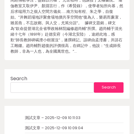
間經傳教學注，盡錄以付樞”。元世祖時，他講授于太極書院。“瑜
伽教室又取伊尹、顏淵言行，作《希賢錄》，使學者知所向慕，然
后求端用力之個人空間方備矣……南方知有程、朱之學，自復
始。”并舞蹈場地評聚會場地價共享空間他“復為人，樂易而廉潔，
雖居燕，不忘故鄉。與人交，尤篤分誼”。 據碑文題銘，碑文
為“欽命提督湖北全省學政翰林院編修趙尚輔”所撰。趙尚輔于清光
緒十七年（1891年）赴德安府（今湖北安陸），途經此地，感
歎“師長教師碑碣湮小樹屋沒”，遂撰碑記。該碑由孟瀅書，并請石
工雕鏤。趙尚輔對趙復的評價很高，在碑記中，他說：“生成師長
教師，非為一人也，為全國萬世也。”…
Search
Search
測試文章 – 2025-12-09 10:11:03
測試文章 – 2025-12-09 10:09:04