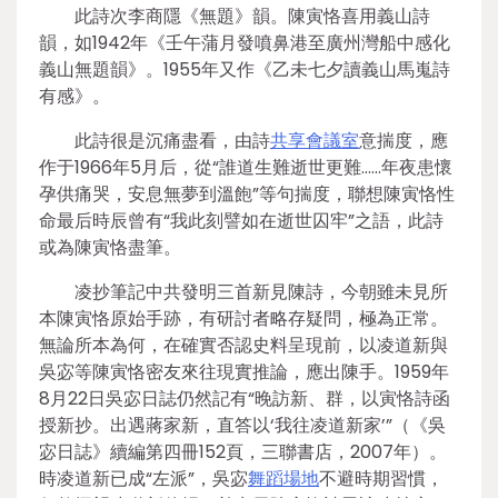
此詩次李商隱《無題》韻。陳寅恪喜用義山詩
韻，如1942年《壬午蒲月發噴鼻港至廣州灣船中感化
義山無題韻》。1955年又作《乙未七夕讀義山馬嵬詩
有感》。
此詩很是沉痛盡看，由詩
共享會議室
意揣度，應
作于1966年5月后，從“誰道生難逝世更難……年夜患懷
孕供痛哭，安息無夢到溫飽”等句揣度，聯想陳寅恪性
命最后時辰曾有“我此刻譬如在逝世囚牢”之語，此詩
或為陳寅恪盡筆。
凌抄筆記中共發明三首新見陳詩，今朝雖未見所
本陳寅恪原始手跡，有研討者略存疑問，極為正常。
無論所本為何，在確實否認史料呈現前，以凌道新與
吳宓等陳寅恪密友來往現實推論，應出陳手。1959年
8月22日吳宓日誌仍然記有“晚訪新、群，以寅恪詩函
授新抄。出遇蔣家新，直答以‘我往凌道新家’”（《吳
宓日誌》續編第四冊152頁，三聯書店，2007年）。
時凌道新已成“左派”，吳宓
舞蹈場地
不避時期習慣，