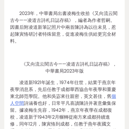
2023年，中華書局出書凌梅生收拾《又向流云閱
古今——凌道古詩札日誌存稿》，編者為作者哲嗣。
因書后附凌道新筆記照片中兩首陳詩為以往未見，惹
起陳寅恪研討者特殊留意，促進凌梅生供給更完全材
料。
《又向流云閱古今——凌道古詩札日誌存稿》，
中華書局2023年版
凌道新1921年誕生，1974年往世，結業于燕京年
夜學消息系，先后任教于成都華西協合年夜學和重慶
東北師范學院。他和吳宓來往親密，英文甚佳，舊
個
人空間
詩涵養也好，日常平凡喜讀陳詩并著意彙集保
留。據凌梅生先容，1942年，燕京年夜學在成都復
校，凌道新于1943年2月輾轉從南方來成都持續進
修，同年12月，陳寅恪到成都，任教于燕年夜國文