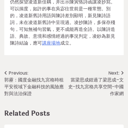
仍然探望凌道新佳耦，并出示陳寅恪詩函讓凌抄寫。
可以揣度，如許的事在吳宓往世前是一種常態。別
的，凌道新舊詩用語與陳詩差別顯明，新見陳詩語
詞，未在凌道新舊詩中呈現過。凌抄陳詩，多保存殘
句，可知無補句習氣，更不成能再造全詩。以陳詩造
語、典故、意境和感情經過的事況判定，凌鈔為新見
陳詩結論，應可
講座場地
成立。
Post
Previous:
Next:
郭靂：國度金融找九宮格時租
當梁思成錯過了梁思成–文
navigation
平安視域下金融科技的風險應
史-找九宮格共享空間-中國
對與法治保證
作家網
Related Posts