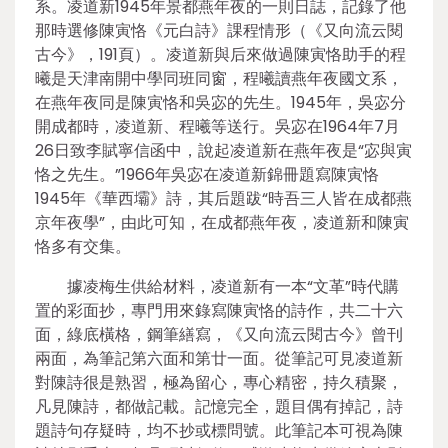
系。凌道新1945年景都燕年夜的一則日誌，記錄了他
那時選修陳寅恪《元白詩》課程情形（《又向流云閱
古今》，191頁）。凌道新與后來做過陳寅恪助手的程
曦是天津南開中學同班同窗，程曦讀燕年夜國文系，
在燕年夜同是陳寅恪和吳宓的先生。1945年，吳宓分
開成都時，凌道新、程曦等送行。吳宓在1964年7月
26日致李賦寧信函中，說起凌道新在燕年夜是“宓與寅
恪之先生。”1966年吳宓在凌道新錦冊題寫陳寅恪
1945年《華西壩》詩，其后題跋“時吾三人皆在成都燕
京年夜學”，由此可知，在成都燕年夜，凌道新和陳寅
恪多有交集。
據凌梅生供給材料，凌道新有一本“文革”時代購
置的彩面抄，專門用來錄寫陳寅恪的詩作，共二十六
面，綠底橫格，鋼筆繕寫，《又向流云閱古今》曾刊
兩面，為筆記第六面和第廿一面。從筆記可見凌道新
對陳詩很是熟習，極為留心，專心精密，持久積聚，
凡見陳詩，都做記載。記憶完全，題目偶有掉記，詩
題詩句存疑時，均不抄或標問號。此筆記本可視為陳