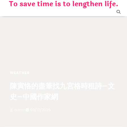
To save time is to lengthen life.
Skip
to
content
WEATHER
陳寅恪的盡筆找九宮格時租詩–文
史–中國作家網
admin
03/12/2025