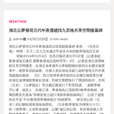
WEATHER
湖北云夢發現元代年夜儒趙找九宮格共享空間復墓碑
admin
03/15/2025
0 min read
湖北云夢發現元代年夜會議室出租儒趙復墓碑 來源：《光亮日
報》 時間：孔子二五七五年歲次甲辰冬月初四教學場地日壬寅
耶穌2024年12月4日 光亮日報武漢12月3日電（記者張銳、
聚會場地王建宏 通聚會場地訊員柯萍萍）3日，記者從湖北省博物
館共享空間獲悉，在湖北省孝感市云夢縣開展的第四次全國文物普
查中，經群眾供給線索，任務人員在胡金店鎮三趙村發現元代年夜
儒趙復的墓碑。 3日，對口指導孝感市第四次全國文物普查任務
的湖北省博物館專家赴現場，對碑文整體進行了釋讀和拓印，并與
《元史》《云夢縣志》等文獻記載進行了對照研讀。 趙教學復，
字仁甫，德安人，自號江漢，學者稱為江漢師1對1教學長教師。碑
舞蹈教室文題為“宋鄉貢進士趙江漢師長教師墓碑記”，記述了趙復
的生平及“不仕唯用理學傳授南方”的經歷等。 碑文所記與《元
史》的記載較講座場地為類似。《元史教學場地·列傳第七十六》
的《儒學傳》之首即為趙復，記載“復以所記程、朱所著諸個人空