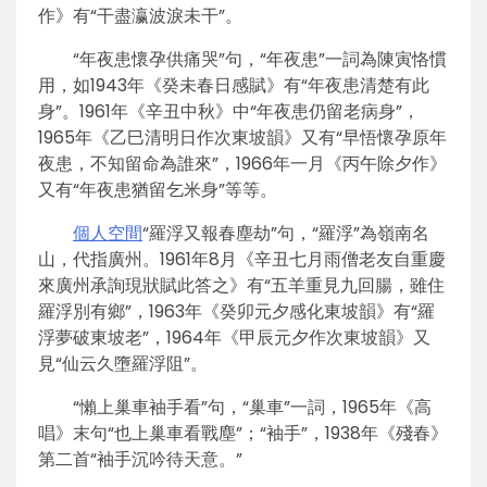
作》有“干盡瀛波淚未干”。
“年夜患懷孕供痛哭”句，“年夜患”一詞為陳寅恪慣
用，如1943年《癸未春日感賦》有“年夜患清楚有此
身”。1961年《辛丑中秋》中“年夜患仍留老病身”，
1965年《乙巳清明日作次東坡韻》又有“早悟懷孕原年
夜患，不知留命為誰來”，1966年一月《丙午除夕作》
又有“年夜患猶留乞米身”等等。
個人空間
“羅浮又報春塵劫”句，“羅浮”為嶺南名
山，代指廣州。1961年8月《辛丑七月雨僧老友自重慶
來廣州承詢現狀賦此答之》有“五羊重見九回腸，雖住
羅浮別有鄉”，1963年《癸卯元夕感化東坡韻》有“羅
浮夢破東坡老”，1964年《甲辰元夕作次東坡韻》又
見“仙云久墮羅浮阻”。
“懶上巢車袖手看”句，“巢車”一詞，1965年《高
唱》末句“也上巢車看戰塵”；“袖手”，1938年《殘春》
第二首“袖手沉吟待天意。”