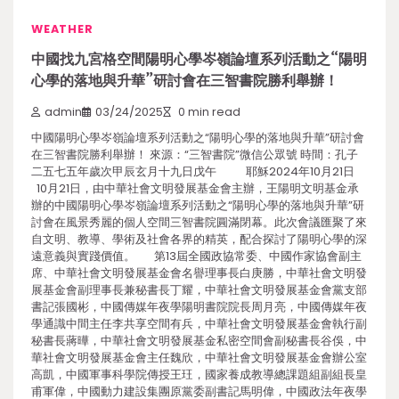
WEATHER
中國找九宮格空間陽明心學岑嶺論壇系列活動之“陽明
心學的落地與升華”研討會在三智書院勝利舉辦！
admin
03/24/2025
0 min read
中國陽明心學岑嶺論壇系列活動之“陽明心學的落地與升華”研討會
在三智書院勝利舉辦！ 來源：“三智書院”微信公眾號 時間：孔子
二五七五年歲次甲辰玄月十九日戊午 耶穌2024年10月21日
10月21日，由中華社會文明發展基金會主辦，王陽明文明基金承
辦的中國陽明心學岑嶺論壇系列活動之“陽明心學的落地與升華”研
討會在風景秀麗的個人空間三智書院圓滿閉幕。此次會議匯聚了來
自文明、教導、學術及社會各界的精英，配合探討了陽明心學的深
遠意義與實踐價值。 第13屆全國政協常委、中國作家協會副主
席、中華社會文明發展基金會名譽理事長白庚勝，中華社會文明發
展基金會副理事長兼秘書長丁耀，中華社會文明發展基金會黨支部
書記張國彬，中國傳媒年夜學陽明書院院長周月亮，中國傳媒年夜
學通識中間主任李共享空間有兵，中華社會文明發展基金會執行副
秘書長蔣曄，中華社會文明發展基金私密空間會副秘書長谷俁，中
華社會文明發展基金會主任魏欣，中華社會文明發展基金會辦公室
高凱，中國軍事科學院傳授王玨，國家養成教導總課題組副組長皇
甫軍偉，中國動力建設集團原黨委副書記馬明偉，中國政法年夜學