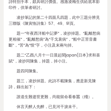
詩特別手本，頗具研討價值。感激凌梅生供給底本影
印件，供筆者研討。
凌抄筆記的第二十四面凡四題，此中三題分辨見
三聯版《陳寅恪詩集》57、49、91頁。
題一“年夜西洋船中記夢”，凌抄掉題。“亂離愁病
更相催”，“亂離愁病”為“干戈衰病”，“船中正苦音書
斷”，“苦”為“恨”字，小注及末兩句掉。
題二“乙酉八月十一日晨起聞japan(日本)求和喜
賦”，凌抄同陳集，掉題，掉小注。
題四同陳集。
題三，凌抄掉題。此詩不載陳集，應是新見陳
詩，錄出如下：
誰道生難逝世更難，尚能留命看春蠶（殘）。
休言天醉人先醉，已見河干淚未干。