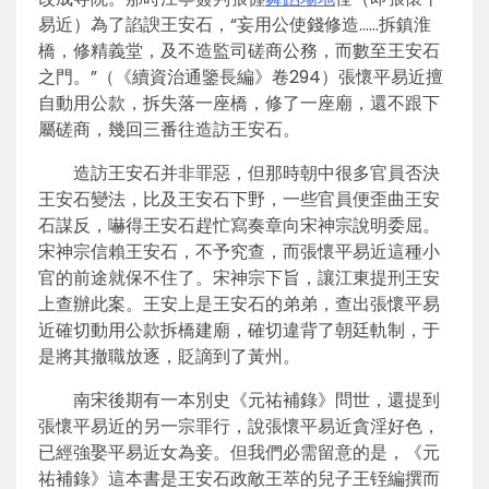
易近）為了諂諛王安石，“妄用公使錢修造……拆鎮淮
橋，修精義堂，及不造監司磋商公務，而數至王安石
之門。”（《續資治通鑒長編》卷294）張懷平易近擅
自動用公款，拆失落一座橋，修了一座廟，還不跟下
屬磋商，幾回三番往造訪王安石。
造訪王安石并非罪惡，但那時朝中很多官員否決
王安石變法，比及王安石下野，一些官員便歪曲王安
石謀反，嚇得王安石趕忙寫奏章向宋神宗說明委屈。
宋神宗信賴王安石，不予究查，而張懷平易近這種小
官的前途就保不住了。宋神宗下旨，讓江東提刑王安
上查辦此案。王安上是王安石的弟弟，查出張懷平易
近確切動用公款拆橋建廟，確切違背了朝廷軌制，于
是將其撤職放逐，貶謫到了黃州。
南宋後期有一本別史《元祐補錄》問世，還提到
張懷平易近的另一宗罪行，說張懷平易近貪淫好色，
已經強娶平易近女為妾。但我們必需留意的是，《元
祐補錄》這本書是王安石政敵王萃的兒子王铚編撰而