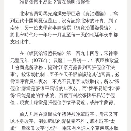
誰是張懷平易近？實在他叫張偓佺
北宋官員司馬光編撰史學巨著《資治通鑒》，寫
到五代十國就戛但是止，沒有記錄北宋的汗青。到了
南宋，另一位史學家李燾編撰《續資治通鑒長編》，
將北宋時代每一年每一月甚至每一天的朝廷年夜事都
支出此中。
在《續資治通鑒長編》第二百九十四卷，宋神宗
元豐元年（1078年）農歷十一月初一，年夜臣執政堂
上會商處所政務，提到“江寧府簽書判官張偓佺守法
事”。按宋朝軌制，臣子在天子眼前議論其他官員，必
需直呼官員年夜名，不克不及用字或號取代，所以“張
偓佺”應當是張懷平易近的年夜名，而“懷平易近”和“夢
得”只能是他的字或號。百度百科說張懷平易近字偓
佺，現實上應當是張偓佺字懷平易近，或許字夢得。
前人凡是在舉辦成年禮時被晚輩取字，后來又可
以本身改字。例如蘇軾的愛徒秦不雅，底本取字“太
虛”，后來又改字“少游”；南宋有名詞人辛棄疾底本取