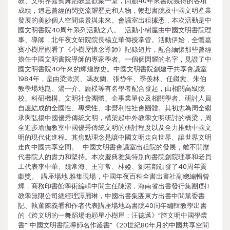
教、文明界嘉賓舞蹈教室歡聚一堂，回顧40年來書院獲得的各項
成績，追思曾經的閃交流耀歷史和人物，暢想書院及中國文明產業
發展的美妙個人空間遠景與未來。會議室出租據悉，本次活動是中
國文明書院40周年系列活動之八。 活動小樹屋由中國文明書院理
事、導師，北年夜文研院院長楊立華傳授掌管。活動伊始，全體嘉
賓小樹屋觀看了《小樹屋懷念導師》記錄短片，配合緬懷那些曾經
擔任中國文明書院導師的專家學者。一個個閃耀的名字，見證了中
國文明書院40年來的輝煌歷史。中國文明書院創建于共享會議室
1984年，是由梁漱溟、馮友蘭、張岱年、季羨林、任繼愈、朱伯
教學場地崑、湯一介、龐樸等有名學者配合發起，由相關高級院
校、科研機構、文明社會團體、企事業單位及相關學者、研討人員
自愿結成的全國性、專業性、非營利性社會團體。其初志為周全繼
承與弘揚中國優秀傳統文明，構架起中外教學文明研討的橋梁，周
全進步瑜伽教室中國優秀傳統文明的研討程度以及全力推動中國文
明的現代化進程。其焦點理念是讓中國文明走向世界、讓世界文明
走向中國共享空間。 中國文明書會議室出租院的發展，離不開歷
代書院人的盡力和堅持。本次慶典雅集特別向書院創院理事和老員
工代表李中華、魏常海、王守常、林婭、劉若鄰頒發了40周年貢
獻獎。 講座場地 雅集現場，中國年夜百科全書出書社副總編輯曾
輝，商務印書館學術編輯中間主任陳潔，海南省出書發行集團1對1
教學無限公司總經理譚麗琳，中國出書集團東方出書中間黨委書
記、執董陳義看和作者代表講座場地為書院40周年編輯教學出書
的《跨文明的一舞蹈場地顆星小樹屋：汪德邁》“跨文明中國學叢
書”“中國文明書院導師名作叢書”《20世紀80年月的中國共享空間