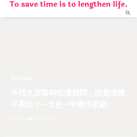
To save time is to lengthen life.
Skip
to
content
WEATHER
不找九宮格時租懂就問，誰是張懷
平易近？–文史–中國作家網
admin
03/20/2025