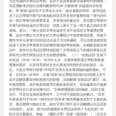
充足包涵的文學話語系統。這并不是說最基礎否認新時代的價值，
而是測驗考試指出這種判斷新時代為“文藝新春”的論題存在的盲
點。即“新春”論在誇大文學走出冷冬、破冰遠航的同時，能否也疏
忽了以文學期刊發刊詞為焦點的宣言所具有的復雜性呢？發刊詞作
為一個文學期刊的發聲渠道，具有很強的象征性，而浩繁文學期刊
的發刊詞所組成的文學話語，現實上展示了這一時代真正的的文學
場域。是以，一種公道的文學史論述不克不及疏忽文學媒體的聲
響，這在中國古代文學史的文學社團研討中曾經獲得證實。而縱不
雅1976年以來發刊詞的話語生孩子方法和邏輯，可以清楚地發明其
組成了折射文學發聲背后的權利場域的學術棱鏡。在錙銖必較的用
語中，新時代文學話語歷時地彰顯了文學成長之下的權利爭取以及
新時代文明空間里話語天生的態度限制。 （一）“反動話語”生孩子
的余波（1976—1978） 1976年之后，文藝界面對著文學軌制恢復
重建的題目，以及尋覓新的文先生產途徑和標的目的的題目，由
此，大批文學期刊頒發“停刊詞”宣佈文先生產開端糾偏和復軌。可
是，在1976—1978年，大都“回來”的文學期刊的發刊詞現實上并不
克不及解脫曩昔的軌制形式的影響，沒能解脫“反動話語”窠臼，或
年夜唱贊歌，或年夜面積援用文藝政策的原文，留給編者自行施展
的空間往往只是短短幾句話。“文藝要擺脫政治的枷鎖，回回文藝
自己，可是在這個經過歷程中，又不得不借助政治的氣力。”這些
年夜多創刊于1949—1966年的“回來者”雖有興趣表達對于文藝的創
見，展示開辦刊物的主旨，卻在字里行間不克不及離開以往話語形
式的規約。 起首，發刊詞所建構的文學話語借用了大批此前十年
的主流文藝概念。例如，《國民文學》頒發《致讀者》，《北京文