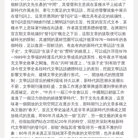
個鮮活的文先生產的“中間”，其發聲和主意就在某種水平上組成了
新時代作風各別、牽引力實足的文學話語，而這些聲響就集中展示
在發刊詞上。這里所應用的“發刊詞”這一概念具有必定的統攝性，
發刊詞是指刊物創刊號上闡明該刊的主旨、性質的宣言式文本，某
種水平上意味著刊物在向讀者、作者甚至體系體例發聲。在將期刊
宣言類文章統攝到“發刊詞”概念之下后，這類文章的拔取便可以衝
破時光的限制，其遼闊的選材范圍可以或許籠罩1976—1989年的各
個時段，足以復原一部鮮活的、有血有肉的新時代文學話語“生孩
子史”。文學話語“生孩子史”在“歷時”的維度上，可以或許浮現1976
—1989年文學場的時運瓜代和文學成長的譜系性，較年夜水平地補
充文學史敘事之闕逸。而在“共時”維度上，“生孩子史”則有助于厘
清今世文學史各段時代文學話語總體特征上的差別，挖掘文學話語
影響文學走向、建構文學史的通行形式。 一、開放格式的態度限
制：文學話語背后的權利場域 持久以來，新時代因思潮水派層出
不窮，文學期刊蓬勃旺盛，文藝工作逐步繁華興盛而遭到學術界的
高度確定。此中，“中共十一屆三中全會以后，中國期註銷版工作
進進了一個活力勃勃的絕後繁華時代”。對于文先生產來說，這意
味著一個開放的文明空間正在逐步天生，那時期刊上的文章多稱之
為文藝的“春天”。並且文學史論述凡是非常承認新時代所構成之開
放格式的意義，即80年月成為另一個“五四”，另一個文藝的黃金年
月。但假如我們站在21世紀20年月的時空，回想并深刻考核新時
代文學期刊的發刊詞，卻能“身臨其境”般取得另一種直不雅的印
象：80年月并未真正呈現純潔不受拘束的文明空間，也并未構成