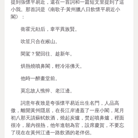
提到張懷平易近，還在一首詞和一篇短文里提到了這
小我。那首詞是《南歌子·黃州臘八日飲懷平易近小
閣》：
衛霍元勛后，韋平異族賢。
吹笙只合在緱山。
閑駕？鸞回往、趁新年。
烘熱燒噴鼻閣，輕冷浴佛天。
他時一醉畫堂前。
莫忘故人憔悴、老江邊。
詞意年夜致是夸張懷平易近出生名門，人品高
傲，離開黃州隱居，在長江岸邊蓋了一座小閣，尾月
初八那天請蘇軾飲酒，燒起炭爐，焚起噴鼻爐，裡面
很冷，屋內很熱，他年進朝為官，設席慶賀，不要忘
了現在在黃州江邊一路飲酒的老伴侶。