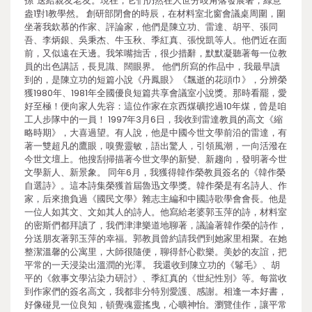
孫”送給親友老友。現在，它們仍然在人世分歧角落發展著，綠意
盎1對1教學然。 創研部閉會的時辰，在材料室北窗會議桌周圍，圍
坐著我欽慕的作家、評論家，他們是陳立功、雷達、胡平、張同
吾、李炳銀、吳秉杰、牛玉秋、季紅真、張悅凱等人。他們近在面
前，又似遠在天邊。我笨嘴拙舌，很少措辭，默默凝聽著每一位教
員的出色講話，長見識、闊眼界。 他們所寫的作品中，我最早讀
到的，是陳立功的短篇小說《丹鳳眼》《飄逝的花頭巾》，分辨榮
獲1980年、1981年全國優良短篇共享會議室小說獎。那時看罷，愛
好至極！便向家人先容：這位作家在京西煤礦挖過10年煤，曾是咱
工人步隊中的一員！ 1997年3月6日，我收到雷達教員的高文《縮
略時期》，大喜過望。有人說，他是中國今世文學前沿的雷達，有
著一雙超凡的鷹眼，嗅覺靈敏，語出驚人，引領風潮，一向活潑在
今世文壇上。他搜刮掃描著今世文學的新變、新趨向，發明著今世
文學新人、新景象。 同年6月，我獲得韓作榮教員簽名的《韓作榮
自選詩》。這本詩集榮獲首屆魯迅文學獎。韓作榮是有名詩人、作
家，后來擔負過《國民文學》雜志主編和中國詩歌學會會長。他是
一位人如其文、文如其人的詩人。他寫給老婆郭玉萍的詩，材料室
的密斯們都拜讀了，我們津津樂道地聊著，議論著韓作榮的詩作，
分送朋友著郭玉萍的幸福。郭教員曾約請我們到她家里相聚。在她
整潔溫馨的公寓里，大師很隨便，聊得舒心歡樂。美妙的友誼，把
平常的一天浸染出溫潤的光澤。 我還收到陳立功的《鬈毛》、胡
平的《敘事文學沾染力研討》、季紅真的《世紀性別》等。每當收
到作家們的簽名高文，我都非分特別愛護、感謝。相逢一本好書，
好像碰見一位良知，頓覺魂靈搖曳，心曠神怡。瀏覽佳作，讓平常