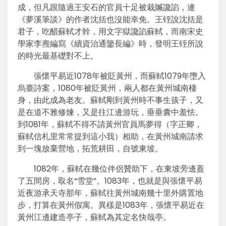
成，但凡跟隨過王安石的官員十足被栽贓讒諂，連
《夢溪筆談》的作者沈括也沒能幸免。王铚說沈括是
君子，吃醋蘇軾才幹，用文字獄讒諂蘇軾，而南宋史
學家李燾編寫《續資治通鑒長編》時，發明王铚所說
的時光最基礎對不上。
張懷平易近1078年被貶黃州，而蘇軾1079年墮入
烏臺詩案，1080年被貶黃州，兩人都在黃州城南棲
身，由此成為老友。蘇軾剛到黃州時不事生孩子，又
是在道不雅修煉，又是往江邊游玩，垂垂囊中羞怯。
到1081年，蘇軾不得不請黃州官員馬夢得（字正卿，
蘇軾信札里常常提到這小我）相助，在黃州城南請求
到一塊放棄營地，拓荒耕田，自號東坡。
1082年，蘇軾在幾位伴侶贊助下，在東坡旁邊蓋
了五間房，取名“雪堂”。1083年，也就是與張懷平易
近夜游承天寺那年，蘇軾往黃州城南幾十里外購置地
步，打算在黃州假寓。異樣是1083年，張懷平易近在
黃州江邊建造亭子，蘇軾為其定名快哉亭。