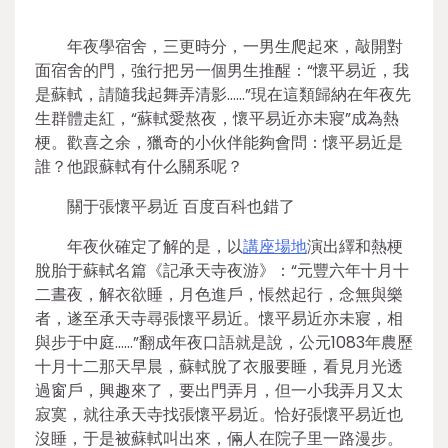
年夜學宿舍，三更時分，一男生爬起來，敲開對
面宿舍的門，強行把另一個男生推醒：“懷平易近，我
是蘇軾，請隨我起舞弄清影……”現在這類歸納在年夜先
生群體走紅，“蘇軾愛熬夜，懷平易近亦未寢”成為熱
梗。歡喜之余，獵奇的小伙伴能夠會問：懷平易近是
誰？他跟蘇軾有什么關系呢？
關于張懷平易近 百度百科也錯了
年夜伙確定了解的是，以
講座場地
演出繹和熱梗
脫胎于蘇軾名篇《記承天寺夜游》：“元豐六年十月十
二晝夜，解衣欲睡，月色進戶，悵然起行，念無與樂
者，遂至承天寺尋張懷平易近。懷平易近亦未寢，相
與步于中庭……”翻成年夜口語就是說，公元1083年農歷
十月十二那天早晨，蘇軾脫了衣服要睡，看見月光透
過窗戶，興趣來了，要出門弄月，但一小我弄月又太
寂寞，就往承天寺找張懷平易近。恰好張懷平易近也
沒睡，于是被蘇軾叫出來，倆人在院子里一路漫步。