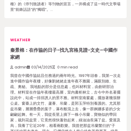
種》的《停刊致讀者》等刊物的宣言，一并構成了這一時代文學場
里“前鋒話語”的“獨唱”。…
WEATHER
秦景棉：在作協的日子-找九宮格見證-文史–中國作
家網
admin
03/14/2025
0 min read
我曾在中國作協姑且任務過約兩年時光。1997年頭春，我第一次走
進中國作協年夜樓，好像劉姥姥走進年夜不雅園，滿眼別緻、生
疏、奧秘。 我地點的部分是信息處，也叫材料室，由創研部治
理。材料室在作協年夜樓最高層，室內書柜林立，古今中外名著擺
設此中，站成一排排誘人的景不雅。材料室南窗處，擺放著幾張辦
公桌。窗臺上的文竹、蘆薈、吊蘭，是郭玉萍特別養護的。尤其那
盆吊蘭，層層疊疊的葉子，瀑布般瀉上去，像一群婀娜多姿的少女
翩翩起舞。有一天，我從長莖上摘下一株小吊蘭，寶物似的帶回
家，栽到花盆里，它竟然很快蓬勃起來，綠油油長滿了盆。愛屋及
烏，我養了它近20年，相看兩歡樂。我曾把那盆吊蘭繁衍的“子