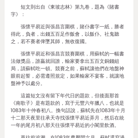
短文則出自《東坡志林》第九卷，題為《賭書
字》：
張懷平易近與張昌言圍棋，賭仆書字一紙，勝者
得此，負者，出錢五百足作飯會，以飯仆。社鬼聽
之，若不賽者俾墜其師，無收復國。
張懷平易近和張昌言競賽圍棋，用蘇軾的一幅書
法做獎品，誰贏就回誰，輸家要拿出五百文銅錢組
局，請蘇軾吃一頓。競賽之前，蘇軾讓他們在地盤神
眼前起誓，必需遵照規定，如果輸家不宴客，就讓地
盤神予以處分。
這篇短文沒有留下年代日的題款，但後面那首
《南歌子》是有題款的，寫于元豐六年臘八，也就是
1083年十仲春初八。換句話說，蘇軾先在1083年十月
十二那天夜里往承天寺找張懷平易近弄月，然后在統
一年的尾月初八那天往張懷平易近的小閣里飲酒。
再往前追溯，在1083年農歷閏六月，蘇軾還寫過