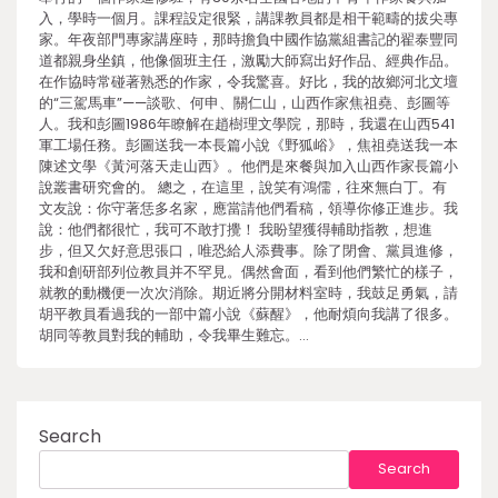
入，學時一個月。課程設定很緊，講課教員都是相干範疇的拔尖專
家。年夜部門專家講座時，那時擔負中國作協黨組書記的翟泰豐同
道都親身坐鎮，他像個班主任，激勵大師寫出好作品、經典作品。
在作協時常碰著熟悉的作家，令我驚喜。好比，我的故鄉河北文壇
的“三駕馬車”——談歌、何申、關仁山，山西作家焦祖堯、彭圖等
人。我和彭圖1986年瞭解在趙樹理文學院，那時，我還在山西541
軍工場任務。彭圖送我一本長篇小說《野狐峪》，焦祖堯送我一本
陳述文學《黃河落天走山西》。他們是來餐與加入山西作家長篇小
說叢書研究會的。 總之，在這里，說笑有鴻儒，往來無白丁。有
文友說：你守著恁多名家，應當請他們看稿，領導你修正進步。我
說：他們都很忙，我可不敢打攪！ 我盼望獲得輔助指教，想進
步，但又欠好意思張口，唯恐給人添費事。除了閉會、黨員進修，
我和創研部列位教員并不罕見。偶然會面，看到他們繁忙的樣子，
就教的動機便一次次消除。期近將分開材料室時，我鼓足勇氣，請
胡平教員看過我的一部中篇小說《蘇醒》，他耐煩向我講了很多。
胡同等教員對我的輔助，令我畢生難忘。…
Search
Search