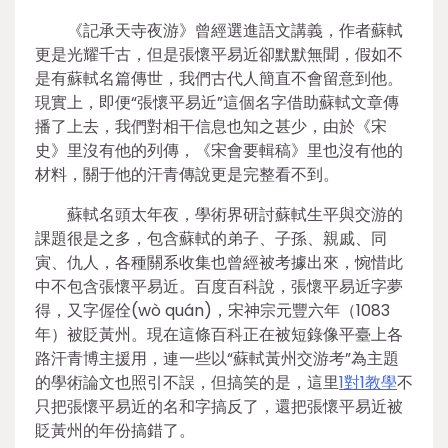
《記承天寺夜游》曾經選進語文講義，作者蘇軾
更是光耀千古，但是張懷平易近卻默默無聞，假如不
是有蘇軾名篇傳世，我們古代人簡直不會留意到他。
現實上，即便“張懷平易近”這個名字借助蘇軾文章傳
播了上去，我們對相干信息也知之甚少，由於《宋
史》里沒有他的列傳，《宋會要輯稿》里也沒有他的
材料，關于他的汗青傳說更是完整看不到。
蘇軾名頭太年夜，學術界研討蘇軾生平與交游的
課題很是之多，包含蘇軾的弟子、子孫、親戚、同
寅、仇人，各種關系收集也曾經被考據出來，惋惜此
中不包含張懷平易近。百度百科說，張懷平易近字夢
得，又字偓佺(wò quán)，宋神宗元豐六年（1083
年）被貶黃州。現在這條百科正在被短錄像平臺上各
路汗青博主援用，連一些以“蘇軾黃州交游考”為主題
的學術論文也照引不誤，但搞笑的是，這里
1對1教學
不
只把張懷平易近的名和字搞反了，還把張懷平易近被
貶黃州的年份搞錯了。