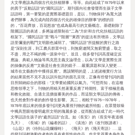
大文學應該為四個古代化扶植辦事，等等。由此組成了1979年以來
的異于“反動話語”的“國民話語”。期刊面向社會發聲而生孩子文學
話語時，第一要緊的是實際基礎題目，是以，刊物保持“為寬大讀
者們辦事，為完成內陸四個古代化的雄偉目的辦事”的標的目
的，“百花齊放，百花怒放”也成為最高引的文藝概念。基礎剔除了
階層話語的表述，多將論述限制在“二為”方針和古代化扶植話語的
框架下。“國民話語”里“戰斗”“階層”“東西”的提法有所增添，文學話
語里彌漫的戰鬥文明顏色減弱了。“國民話語”所提醒的實行之路
是“深刻生涯，到工農兵群眾中往，到無窮遼闊又無窮豐盛，取之
不盡，用之不竭的獨一源泉中往”。並且，很多發刊詞高度確定反
應論、典範人物論等馬克思主義文論理念，以為“文學是實際生涯
的抽像的反應”“文藝是社會生涯的鏡子……嚴重課題和深入變更……
城市在文藝創作中獲得反應”。應該闡明的是，上述諸種實行方法
的結果當然不克不及以訓斥批評的面孔呈現，正像有些發刊詞的題
目所歸納綜合的那樣：“文學要給國民以氣力。”可想而知，在這種
思惟領導之下，刊物的用稿天然著重反應了時期性、富于積極意義
和教化效能、合適主流價值審美的作品，而這類文學話語的傳佈，
也天然會對作者的創作發生影響。 其二，相較于1976—1978年，
1978年底以來的很多發刊詞更為重視刊物的處所特點，在眾聲鼓噪
中獨具慧眼地發明處所文明的瑰麗多姿，從而配合組成了此一時代
文學話語生孩子的“處所話語”合流。如《長安》的《長安年夜道橫
九天》、《長城》的《編者的話》、《滇池》的《改刊致讀者》、
《山花》的《待到山花爛熳時》、《飛天》的《飛天寄語》……這
些發刊詞都激勵作者創作具有處所性的作品，也非常器重本身作為