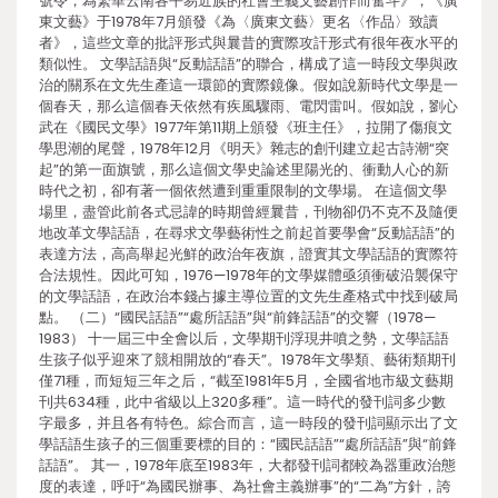
號令，為繁華云南各平易近族的社會主義文藝創作而奮斗》，《廣
東文藝》于1978年7月頒發《為〈廣東文藝〉更名〈作品〉致讀
者》，這些文章的批評形式與曩昔的實際攻訐形式有很年夜水平的
類似性。 文學話語與“反動話語”的聯合，構成了這一時段文學與政
治的關系在文先生產這一環節的實際鏡像。假如說新時代文學是一
個春天，那么這個春天依然有疾風驟雨、電閃雷叫。假如說，劉心
武在《國民文學》1977年第11期上頒發《班主任》，拉開了傷痕文
學思潮的尾聲，1978年12月《明天》雜志的創刊建立起古詩潮“突
起”的第一面旗號，那么這個文學史論述里陽光的、衝動人心的新
時代之初，卻有著一個依然遭到重重限制的文學場。 在這個文學
場里，盡管此前各式忌諱的時期曾經曩昔，刊物卻仍不克不及隨便
地改革文學話語，在尋求文學藝術性之前起首要學會“反動話語”的
表達方法，高高舉起光鮮的政治年夜旗，證實其文學話語的實際符
合法規性。因此可知，1976—1978年的文學媒體亟須衝破沿襲保守
的文學話語，在政治本錢占據主導位置的文先生產格式中找到破局
點。 （二）“國民話語”“處所話語”與“前鋒話語”的交響（1978—
1983） 十一屆三中全會以后，文學期刊浮現井噴之勢，文學話語
生孩子似乎迎來了競相開放的“春天”。1978年文學類、藝術類期刊
僅71種，而短短三年之后，“截至1981年5月，全國省地市級文藝期
刊共634種，此中省級以上320多種”。這一時代的發刊詞多少數
字最多，并且各有特色。綜合而言，這一時段的發刊詞顯示出了文
學話語生孩子的三個重要標的目的：“國民話語”“處所話語”與“前鋒
話語”。 其一，1978年底至1983年，大都發刊詞都較為器重政治態
度的表達，呼吁“為國民辦事、為社會主義辦事”的“二為”方針，誇