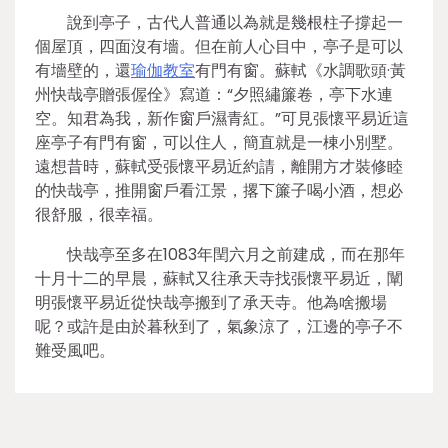
說到亭子，古代人普通以為就是幾根柱子撐起一
個屋頂，四面沒有墻。但在前人心目中，亭子是可以
有墻壁的，還
瑜伽教室
有門有窗。蘇軾《水調歌頭·黃
州快哉亭贈張偓佺》寫道：“夕照繡簾卷，亭下水連
空。知君為我，新作窗戶濕青紅。”可見張懷平易近這
座亭子有門有窗，可以住人，簡直就是一棟小別墅。
遠想昔時，蘇軾受張懷平易近約請，離開方才裝修睦
的快哉亭，推開窗戶看江景，撂下簾子喝小酒，想必
很舒服，很幸福。
快哉亭至多在1083年閏六月之前建成，而在那年
十月十二的早晨，蘇軾又往承天寺找張懷平易近，闡
明張懷平易近從快哉亭搬到了承天寺。他為啥搬場
呢？或許是由於暮秋到了，氣象涼了，江邊的亭子不
難受風吧。