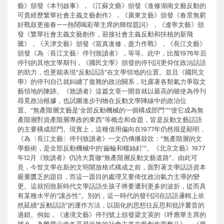
藝》頒發《本刊啟事》，《江蘇文藝》頒發《進修湖南文藝反動的
可貴經歷繁華社會主義文藝創作》，《廣東文藝》頒發《春景無窮
好戰鼓更催春——熱鬧喝彩華主席的輝煌題詞》，《遼寧文藝》頒
發《繁華社會主義文藝創作，迎接社會主義反動和扶植的新飛
騰》，《天津文藝》頒發《當真進修，盡力作戰》，《長江文藝》
頒發《為〈長江文藝〉停刊致讀者》，等等。此中，比擬1976年后
停刊的其他文學期刊，《國民文學》頒發的停刊詞更仰仗政治話語
的助力，也更能表現“反動話語”在文學領地的位置。並且《國民文
學》的停刊自己就糾纏了復雜的政治關系，吐露著各類氣力爭取文
藝領地的陳跡。《致讀者》這篇文章一開首就以最高的唆使為停刊
尋覓政治根據，也試圖進步刊物在反動文學陣線中的政治位
置。“無產階層文藝是‘全部反動機械的一個構成部門’”“使它成為無
產階層對資產階層專政的東西”等概念和命題，皆是反動文藝話語
的主要構成部門。現實上，這種借用偏向在1977年仍然很是顯明，
《為〈長江文藝〉停刊致讀者》一文仍傳播鼓吹：“無產階層的文
學藝術，是全部反動機械中的‘齒輪和螺絲釘’”。《北京文藝》1977
年12月《致讀者》仍誇大貫徹“無產階層反動文藝道路”。由此可
見，今世文學在新的文明開放格式構成之前，面對著文學話語資本
嚴重匱乏的題目，而這一題目的處理又要倚仗政治氣力主導的變
更。這就招致新時代文學話語生孩子將要遭到更多的波折，從而具
有某種水平的“讓步性”。別的，這一時代的發刊詞在話語邏輯上依
然延續“反動話語”的運作方法，以固化的思想往反思和批評曩昔的
過錯。例如，《邊境文藝》停刊號上頒發梁文英的《呼應華主席的