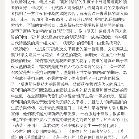
呈現勝利之作。概況上看，“處所話語”的生孩子不外是逢迎處所讀
者的喜好，但現實上，刊物誇大處所特點，恰是為那時的文學寫作
者指明了一方年夜有作為的遼闊六合，有著合適汗青邏輯的深入動
因。 其三，1978年底—1983年，這段時代的發刊詞也以昂揚的摸
索精力、至誠的文學崇奉，成為新時代文學場披荊棘的開路前鋒，
形塑了新時代文學的“前鋒話語”面孔。像《明天》這種具有同人道
質的刊物，它“和以北島為代表的‘明天詩群’，成為撲滅數十年中國
古代詩熱浪的第一縷火光”。《明天》的發刊詞，由北島撰寫的
《致讀者》，也足以可謂此次文學變更的第一聲哨響。文明獨裁主
義“只準文壇開一蒔花朵，即玄色的花朵。而明天，在血泊中升起
拂曉的明天，我們需求的是花團錦簇的花朵，需求的是真正屬于年
夜天然的花朵，需求的是開放在人們心坎深處的花朵”。這一聲聲
召喚皆是對不受拘束的向往，也是對今世文學“向內轉”的期盼。為
了完成不受拘束的、心靈的文學，作者高呼老一代作家們掉隊
了，“反應新時期精力的艱難義務，曾經落在我們這代人的肩上”。
發刊詞的字里行間流露出克意朝上進步的精力風度和蓬勃茂盛的青
年生氣，在全部新時代發刊詞中當屬“保守主義”一派的代表。這篇
發刊詞的意義在于激活較為沉靜的文學場，并且助力“前鋒話語”的
生孩子與傳佈。在汗青的風陵渡口，《明天》帶著芳華向陽向世界
宣佈，他們將扛起文學前鋒的年夜旗。 一石激起千層浪，很多期
刊也在發刊詞中展示了勇當文學變更之前鋒的精力，如巴金的《祝
〈萌芽〉停刊》、葉君健的《丑小鴨和安徒生——代發刊詞》、
《今世》的《發刊的幾句話》、《創作》的《編者的話》、《芳
華》的《芳華獻辭》、《這一代》的《寫在創刊號的後面》、《芒