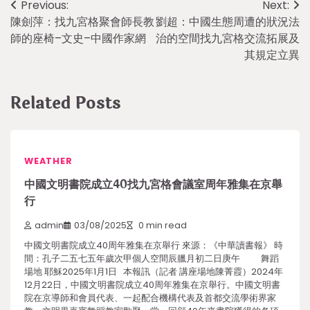
Post
Previous:
Next:
陳劍萍：找九宮格聚會師長教
劉超：中國生態周遭的狀況法
navigation
師的座椅–文史–中國作家網
治的空間找九宮格交流拓展及
其規定立異
Related Posts
WEATHER
中國文明書院成立40找九宮格會議室周年雅集在京舉
行
admin
03/08/2025
0 min read
中國文明書院成立40周年雅集在京舉行 來源：《中華讀書報》 時
間：孔子二五七五年歲次甲個人空間辰臘月初二日庚午 舞蹈
場地 耶穌2025年1月1日 本報訊（記者 講座場地陳菁霞）2024年
12月22日，中國文明書院成立40周年雅集在京舉行。中國文明書
院在京導師和會員代表、一起配合機構代表及首都交流學術界家