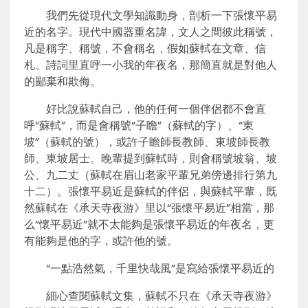
我們先從現代文學知識動身，剖析一下張懷平易
近的名字。現代中國器重名諱，文人之間彼此稱號，
凡是稱字、稱號，不會稱名，假如蘇軾在文章、信
札、詩詞里直呼一小我的年夜名，那簡直就是對他人
的鄙棄和欺侮。
好比說蘇軾自己，他的任何一個伴侶都不會直
呼“蘇軾”，而是會稱號“子瞻”（蘇軾的字）、“東
坡”（蘇軾的號），或許子瞻師長教師、東坡師長教
師、東坡居士。晚輩提到蘇軾時，則會稱號坡翁、坡
公、九二丈（蘇軾在眉山老家平輩兄弟傍邊排行第九
十二）。張懷平易近是蘇軾的伴侶，與蘇軾平輩，既
然蘇軾在《承天寺夜游》里以“張懷平易近”相當，那
么“懷平易近”就不太能夠是張懷平易近的年夜名，更
有能夠是他的字，或許他的號。
“一點浩然氣，千里快哉風”是寫給張懷平易近的
細心查閱蘇軾文集，蘇軾不只在《承天寺夜游》