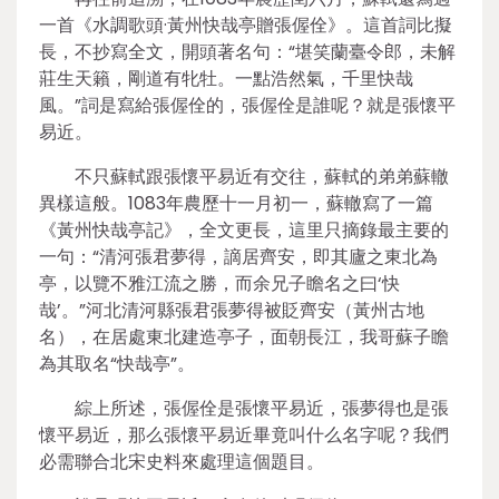
一首《水調歌頭·黃州快哉亭贈張偓佺》。這首詞比擬
長，不抄寫全文，開頭著名句：“堪笑蘭臺令郎，未解
莊生天籟，剛道有牝牡。一點浩然氣，千里快哉
風。”詞是寫給張偓佺的，張偓佺是誰呢？就是張懷平
易近。
不只蘇軾跟張懷平易近有交往，蘇軾的弟弟蘇轍
異樣這般。1083年農歷十一月初一，蘇轍寫了一篇
《黃州快哉亭記》，全文更長，這里只摘錄最主要的
一句：“清河張君夢得，謫居齊安，即其廬之東北為
亭，以覽不雅江流之勝，而余兄子瞻名之曰‘快
哉’。”河北清河縣張君張夢得被貶齊安（黃州古地
名），在居處東北建造亭子，面朝長江，我哥蘇子瞻
為其取名“快哉亭”。
綜上所述，張偓佺是張懷平易近，張夢得也是張
懷平易近，那么張懷平易近畢竟叫什么名字呢？我們
必需聯合北宋史料來處理這個題目。