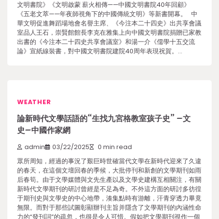
文明書院》《文明啟蒙 薪火相傳——中國文明書院40年回顧》
《五老文萃——年夜師視角下的中國傳統文明》等新書開幕。 中
華文明促進舞蹈場地會名譽主席、《今注本二十四史》出共享會議
室品人王石，崇賢館館長李克在雅集上向中國文明書院捐贈已家教
出書的《今注本二十四史共享會議室》和湯一介《儒學十五交流
論》宣紙線裝書，對中國文明書院建院40周年表現祝賀。…
WEATHER
論新時代文學話語的“生找九宮格教室孩子史” –文
史–中國作家網
admin
03/22/2025
0 min read
眾所周知，經過的事況了艱巨時世確當代文學在新時代迎來了久違
的春天，在這個文壇回春的季候，大批停刊和新創的文學期刊如雨
后春筍。由于文學媒體與文先生產以及文學史建構互相關注，有關
新時代文學期刊的研討曾經是不足為奇。不外這方面的研討多彷徨
于期刊史與文學史的中心地帶，湊集點時有游離，汗青穿透力畢竟
無限。而對于那些試圖彰顯辦刊主旨并隱含了文學期刊的內涵性命
力的“發刊詞”的疏忽，也很是令人可惜。假如把文學期刊視作一個