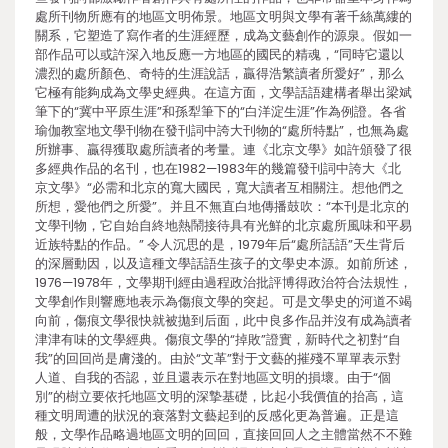
處所刊物所應有的地區文明佈景。地區文明與文學有著千絲萬縷的
關系，它塑造了寫作者的生涯經歷，成為文藝創作的源泉。假如一
部作品可以或許深入地反應一方地區的國民的精魂，“同時它還以
濃烈的處所顏色、奇特的生涯說話，贏得浩繁讀者所愛好”，那么
它極有能夠成為文學史經典。在這方面，文學話語建構者舉出梁斌
筆下的“冀中平原生涯”和孫犁筆下的“白洋淀生涯”作為例證。各省
瑜伽教室地文學刊物在發刊詞中誇大刊物的“處所特點”，也無為處
所辦事、贏得獲取處所讀者的考量。連《北京文學》如許頒發了很
多經典作品的名刊，也在1982—1983年的幾篇發刊詞中誇大《北
京文學》“必需和北京的寬大國民，寬大讀者互相關注。想他們之
所想，愛他們之所愛”。并且不無直白地傳播鼓吹：“本刊是北京的
文學刊物，它自始自終地熱鬧接待具有光鮮的北京處所風味和平易
近族特點的作品。” 令人沉思的是，1979年后“處所話語”天生背后
的深層動因，以及這種文學話語生孩子的文學史本源。如前所述，
1976—1978年，文學期刊經由過程政治批評博得政治符合法規性，
文學創作則響應地表示為傷痕文學的突起。可是文學史的河道不竭
向前，傷痕文學很快就被拋到后面，此中良多作品并沒有成為讀者
津津有味的文學經典。傷痕文學的“掉敗”證實，新時代之初對“自
我”的回回尚是膚淺的。由於“文革”對于文藝的摧殘不單單表示對
人道、自我的否認，並且還表示在對地區文明的損壞。由于“個
別”的樹立要依托地區文明的深摯基礎，比起小我價值的抬高，這
種文明周遭的狀況的衰落對文藝起到的反感化更為普遍。正是這
般，文學作品略過地區文明的回回，直接回回人之主體當然不不難