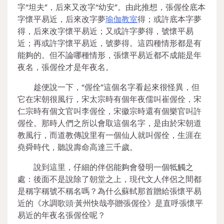
字“坦夫”，后來又改字“幼安”。由此推想，張偓佺底本
字懷平易近，后來改字夢
瑜伽教室
得；或許底本字夢
得，后來改字懷平易近；又或許字夢得，號懷平易
近；再或許字懷平易近，號夢得。這四種情形都是有
能夠的。但不論哪種情形，張懷平易近都不成能是年
夜名，張偓佺才是年夜名。
趁便說一下，“偓佺”這個名字看起來很怪異，但
它在宋朝很風行，宋太宗時有個年夜儒叫崔偓佺，宋
仁宗時有個文官叫李偓佺，宋徽宗時還有個樂官叫許
偓佺。那時人們之所以會取這個名字，是由於宋朝道
教風行，而道教傳說里有一個仙人就叫偓佺，生涯在
堯舜時代，聽說壽命高達三千歲。
說到這里，仔細的伴侶能夠會發明一個牴觸之
處：後面不是說除了朝堂之上，現代文人伴侶之間都
是稱字稱號不稱名嗎？為什么蘇軾那首贈給張懷平易
近的《水調歌頭·黃州快哉亭贈張偓佺》是直呼張懷平
易近的年夜名張偓佺呢？