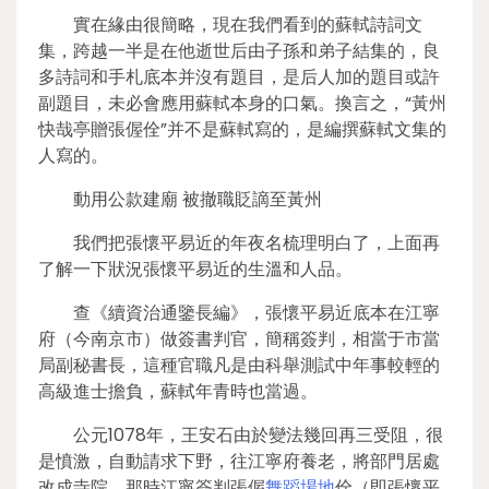
實在緣由很簡略，現在我們看到的蘇軾詩詞文
集，跨越一半是在他逝世后由子孫和弟子結集的，良
多詩詞和手札底本并沒有題目，是后人加的題目或許
副題目，未必會應用蘇軾本身的口氣。換言之，“黃州
快哉亭贈張偓佺”并不是蘇軾寫的，是編撰蘇軾文集的
人寫的。
動用公款建廟 被撤職貶謫至黃州
我們把張懷平易近的年夜名梳理明白了，上面再
了解一下狀況張懷平易近的生溫和人品。
查《續資治通鑒長編》，張懷平易近底本在江寧
府（今南京市）做簽書判官，簡稱簽判，相當于市當
局副秘書長，這種官職凡是由科舉測試中年事較輕的
高級進士擔負，蘇軾年青時也當過。
公元1078年，王安石由於變法幾回再三受阻，很
是憤激，自動請求下野，往江寧府養老，將部門居處
改成寺院。那時江寧簽判張偓
舞蹈場地
佺（即張懷平