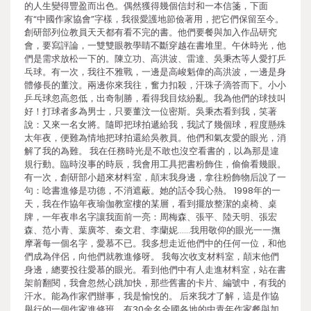
的人生變得豐盈而出色。偶然獲得幾個信封和一本信箋，下面
有“中國作家協會”字樣，我很愛護地節儉著用，把它們保留至今。
創研部列位教員天天都有看不完的書。他們要餐與加入作品研究
會，要寫評論，一雙雙眼教學睛不斷穿越在書堆里。午休時光，他
們是需求放松一下的。陳立功、高洪波、雷達、吳秉杰等人愛打乒
乓球。有一次，我往不雅戰，一邊是高峻魁偉的高洪波，一邊是身
體修長的董汶。兩邊你來我往，奮力扣殺，汗珠子滴答而下。小小
乒乓球忽高忽低，出奇制勝，看得我目炫紛亂。我為他們的球技叫
好！打球者多為男士，只要董汶一位密斯。吳秉杰看到我，笑著
說：又來一名女將。隨即把球拍遞給我，我試了幾個球，程度懸殊
太年夜，便難為情地把球拍還給吳教員。他們和氣友愛的眼光，消
解了我的為難。 我在任務時光是不敢也沒空看書的，以為那是違
規行動。臨時沒事的時辰，我會用工具把書粉飾住，偷偷看幾眼。
有一次，創研部小趙來材料室，顛末我身邊，拿往粉飾物后說了一
句：唸書進修是功德，不消遮蔽。她的話令我心熱。 1998年的一
天，我在作協年夜瑜伽教室樓的某層，看到擺放整潔的桌椅、桌
牌，一年夜串名字讓我面前一亮：周梅森、張平、陸天明、張宏
森、范小青、葉廣芩、秦文君、李蘭妮……我用敬仰的眼光一一撫
摩著每一個名字，愛慕不已。我多想走近他們中的任何一位，和他
們成為伴侶，向他們就教進修呀。 我每次收支材料室，顛末他們
身邊，總要投往愛慕的眼光。看到他們中有人走進材料室，站在書
架前翻閱，我會忽然心跳加快，那些舊書的卡片、編號中，有我的
汗水。能為作家們辦事，我是愉悅的。 后來我才了解，這是作協
舉行的一個作家進修班，有30余名全國各地的中青年作家餐與加