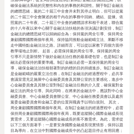
確保金融法系統的完整性和內在的事務的和諧性。關于制訂金融法
的總體思緒，黨的二十屆三中全會并未對其停止明白，但可以從黨
的二十屆三中全會陳述的相干內在的事務中回納、總結、提煉。依
照黨的二十年夜、二十屆三中全會的總體請求和相干表述，聯合黨
的十八年夜以來中心關于金融法治扶植的各項決議計劃安排，制訂
金融法的總體思緒可以歸納綜合為：保持黨的周全引導、保持周全
兼顧國際國際兩個年夜局、保持協同推動金融範疇立法、果斷不移
走中國特點金融法治之路。詳細而言，可以從以家教下四個方面停
教學場地止剖析。 起首，必需保持黨的周全引導。保持黨的周全
引導不只是新情勢下做好金融法治任務的最基礎包管，也是制訂金
融法必需保持的重要準繩。制訂金融法必需一直保持黨的周全引
導，確保金融法治扶植朝著對的的標的目的持續進步。制訂金融法
是金融範疇的嚴重立法任務，在制訂金融法的經過歷程中，必共享
會議室需充足施展中心金融委員會及其辦公室的主要感化，進步中
心金融委員會及其辦公室對制訂金融法任務的介入度，確保黨對金
融立法的周全引導。與此同時，在將來的金融法中，應該對中心金
融委員會、中心金融委員會辦公室、中心金融任務委員會以及處所
黨委金融委員會和金融工委的位置與職責予以明白規則。 其次，
周全兼顧國際國際兩個年夜局。在制訂金融法的經過歷程中，必需
保持周全兼顧國際國際兩個年夜局，既要追蹤關心國際金融成長現
實需求，又要追蹤關心國際金融成長的客不雅需求。為此，需求從
以下三個方面著手：一是要安身國際金融成長現實情形，保持以題
目為導向，在立法中對國際金融成長中的凸起題目停止有用回應；