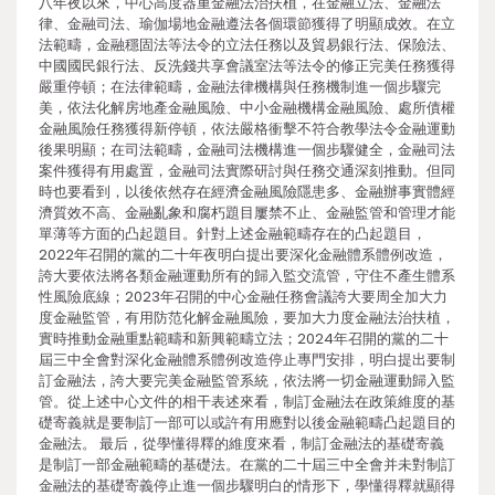
八年夜以來，中心高度器重金融法治扶植，在金融立法、金融法
律、金融司法、瑜伽場地金融遵法各個環節獲得了明顯成效。在立
法範疇，金融穩固法等法令的立法任務以及貿易銀行法、保險法、
中國國民銀行法、反洗錢共享會議室法等法令的修正完美任務獲得
嚴重停頓；在法律範疇，金融法律機構與任務機制進一個步驟完
美，依法化解房地產金融風險、中小金融機構金融風險、處所債權
金融風險任務獲得新停頓，依法嚴格衝擊不符合教學法令金融運動
後果明顯；在司法範疇，金融司法機構進一個步驟健全，金融司法
案件獲得有用處置，金融司法實際研討與任務交通深刻推動。但同
時也要看到，以後依然存在經濟金融風險隱患多、金融辦事實體經
濟質效不高、金融亂象和腐朽題目屢禁不止、金融監管和管理才能
單薄等方面的凸起題目。針對上述金融範疇存在的凸起題目，
2022年召開的黨的二十年夜明白提出要深化金融體系體例改造，
誇大要依法將各類金融運動所有的歸入監交流管，守住不產生體系
性風險底線；2023年召開的中心金融任務會議誇大要周全加大力
度金融監管，有用防范化解金融風險，要加大力度金融法治扶植，
實時推動金融重點範疇和新興範疇立法；2024年召開的黨的二十
屆三中全會對深化金融體系體例改造停止專門安排，明白提出要制
訂金融法，誇大要完美金融監管系統，依法將一切金融運動歸入監
管。從上述中心文件的相干表述來看，制訂金融法在政策維度的基
礎寄義就是要制訂一部可以或許有用應對以後金融範疇凸起題目的
金融法。 最后，從學懂得釋的維度來看，制訂金融法的基礎寄義
是制訂一部金融範疇的基礎法。在黨的二十屆三中全會并未對制訂
金融法的基礎寄義停止進一個步驟明白的情形下，學懂得釋就顯得