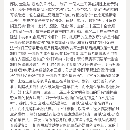
部以“金融法”定名的單行法。“制訂”一個人空間詞在詞性上屬于動
詞，其基礎寄義是以正式的方法“定出”，與“擬定、制定”等詞匯的
寄義附近，但在語氣上更著重于“做出終極決議”并“使之完整斷定
上去”，對應的賓語重要有“法令、律例、規程、政策”等，其反義
詞重要有“撤消、撤銷、廢除、廢止”等。黨的二十屆三中全會應
用“制訂”一詞，慎重表白是嚴重的立法行動。黨的二十屆三中全會
陳述中共有10處應用了“制訂”一詞，按應用的先后次序分辨是“制訂
平易近營經濟增進法”“構開國家計謀制訂和實行機制”“制訂金融
法”“制訂工貿易用地應用權延期和到共享空間期后續期政策”“尺度
制訂”“制訂平易近族連合提高增進法”“制訂專門矯治教導規則”“積
極介入國際規定制訂”“制訂鄉鎮（街道）實行職責事項清單”“迷信
制訂改造義務書”。在上述10處應用“制訂”的相干表述中，明白對應
詳細1對1教學法令稱號的有三處，分辨是“制訂平易近營經濟增進
法”“制訂金融法”“制訂平易近族連合提高法”。從官方公布的新聞來
看，上述三部法令的草案都正在草擬之中。別的，從語義剖析來
看，現階段要制訂的金融法是一部單行法，而不是金講座場地融法
典。對于法典編輯，黨的二十屆三中全會明白提出的只要“編輯生
態周遭的狀況法典”，對于金融法應用的詞語是“制訂”而不是“編
輯”。據此，制訂金融法應該是制訂一部以“金融法”定名的單行
法，而不是編輯金融法典。由上述剖析可以看出，從文義說明的維
度來懂得， 制訂金融法的基礎寄義應該是制訂出一部以“金融法”定
名的單行法。 其次，從政策說明的維度來看，制訂金融法的基礎
寄義是制訂一部有用應對以後金融範疇凸起題目的金融法。黨的十