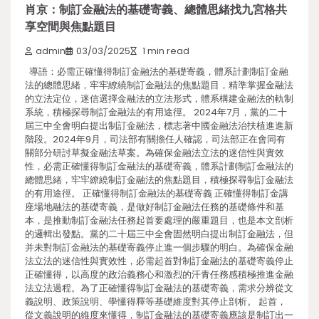
肖京：制訂金融法的基礎寄義、總體思緒找九宮格共
享空間與焦點題目
admin
03/03/2025
1 min read
導語：必需正確懂得制訂金融法的基礎寄義，體系計劃制訂金融
法的總體思緒，牢牢繚繞制訂金融法的焦點題目，精準掌握金融法
的立法定位，迷信選擇金融法的立法形式，體系構建金融法的軌制
系統，積極探尋制訂金融法的有用途徑。 2024年7月，黨的二十
屆三中全會明白提出制訂金融法，標志著中國金融法治扶植進進新
階段。2024年9月，司法部有關擔任人確認，司法部正在會同有
關部分研討草擬金融法草案。為確保金融法立法的迷信性與實效
性，必需正確懂得制訂金融法的基礎寄義，體系計劃制訂金融法的
總體思緒，牢牢繚繞制訂金融法的焦點題目，積極探尋制訂金融法
的有用途徑。 正確懂得制訂金融法的基礎寄義 正確懂得制訂金講
座場地融法的基礎寄義，是做好制訂金融法任務的基礎條件和基
本，是推動制訂金融法任務起首要處理的嚴重題目，也是本文剖析
的邏輯出發點。黨的二十屆三中全會固然明白提出制訂金融法，但
并未對制訂金融法的基礎寄義停止進一個步驟的明白。為確保金融
法立法的迷信性與實效性，必需起首對制訂金融法的基礎寄義停止
正確懂得，以高度的政治義務心和激烈的汗青任務感積極推進金融
法立法過程。為了正確懂得制訂金融法的基礎寄義，需求分辨從文
義說明、政策說明、學懂得釋等基礎維度對其停止剖析。 起首，
從文義說明的維度來懂得，制訂金融法的基礎寄義應該是制訂出一