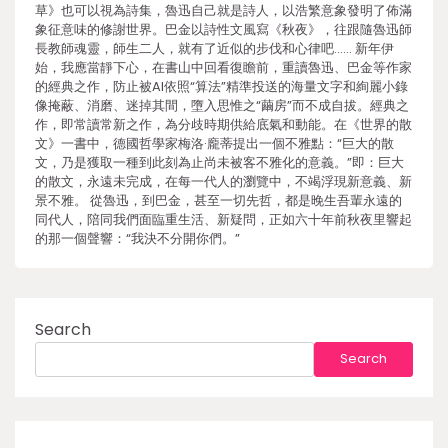
草》也可以視為詩集，魯迅自己就是詩人，以浩繁意象發明了佈滿
象征意味的修謝世界。巴金以詩性文風寫《秋夜》，往跟隨魯迅師
長教師魂靈，師生二人，就有了近似的步伐和心律吧…… 新年伊
始，我應當靜下心，在書山中回看復瞻前，重讀魯迅、巴金等作家
的經典之作，防止被AI依照“算法”精準投送的海量文字和絢麗小錄
像掩蔽、消磨、迷掉其間，墮入思惟之“繭房”而不成自拔。經典之
作，即常讀常新之作，為分歧時期供給底氣和動能。在《世界的散
文》一書中，德國哲學家梅洛·龐蒂提出一個不雅點：“巨大的散
文，乃是獲取一種到此刻為止尚未被客不雅化的意義。”即：巨大
的散文，永遠未完成，在每一代人的瀏覽中，不竭浮現新意義、新
景不雅。 從魯迅，到巴金，甚至一切先哲，都是晚生吾輩永遠的
同代人，陪同我們面臨重生活、新疑問，正如六十年前秋夜里響起
的那一個聲響：“我決不分開你們。”
Search
Search