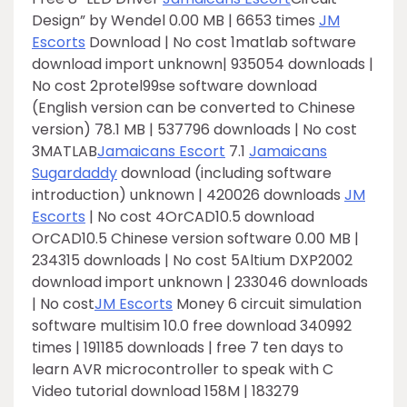
Design” by Wendel 0.00 MB | 6653 times
JM
Escorts
Download | No cost 1matlab software
download import unknown| 935054 downloads |
No cost 2protel99se software download
(English version can be converted to Chinese
version) 78.1 MB | 537796 downloads | No cost
3MATLAB
Jamaicans Escort
7.1
Jamaicans
Sugardaddy
download (including software
introduction) unknown | 420026 downloads
JM
Escorts
| No cost 4OrCAD10.5 download
OrCAD10.5 Chinese version software 0.00 MB |
234315 downloads | No cost 5Altium DXP2002
download import unknown | 233046 downloads
| No cost
JM Escorts
Money 6 circuit simulation
software multisim 10.0 free download 340992
times | 191185 downloads | free 7 ten days to
learn AVR microcontroller to speak with C
Video tutorial download 158M | 183279