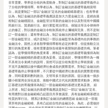
非常需要。學界從分歧的角度動身，對制訂金融法的基礎寄義停止
了分歧的學懂得釋。有學者以為，制訂金融法的基礎寄義相當明
白，就是要制訂一部以“金融法”定名的金融範疇基礎法；也有學者
以為，制訂金融法的基礎寄義應該是加大力度金融立法，是經由過
程制訂金融穩固法、金融監管法等新的金融法令以及對現有中國國
民銀行法、貿易銀行法、銀行業監視治理法、保險法等法令律例停
止的修正，對以後的金融法令軌制系統停止彌補與完美，而不是制
訂一部金融法；還有學者以為，制訂金融法的基礎寄義應該是制訂
一部金融監管法，或許是制訂一部以金融監管為基礎內在的事務的
金融法令。固然上述各類學懂得釋都有必定的事理，但從推動立法
實行的角度來看，很有需要盡快告竣最年夜限制的基礎共鳴。筆者
認為，從學懂得釋的角度來看，將制訂金融法的基礎寄義懂得為制
訂一部金融範疇的基礎法更為妥善。這是由於，學懂得釋作為一種
不具有法令束縛力的說明，當然可以從分歧角度停止學術摸索，但
不克不及離開以後中國經濟社會成長的實際需求。對制訂金融法的
基礎寄義停止學懂得釋，不只要從中國經濟社會成長的實際需求動
身，同時還要斟酌到政治、文明等多方面的原因。從以後進一個步
驟小樹屋周全深化改造、推動中國式古代化的實際需求動身，將制
訂基礎法的寄義懂得為制訂一部金融範疇的基礎法更為妥善。 綜
上所述，制訂金融法的基礎寄義應該是制訂一部以“金融法”定名、
有用應對以後金融範疇凸起題目共享會議室、具有金融範疇基礎法
性質的單行法。 體系計劃制訂金融法的總體思緒 金融法是一部籠
罩所有的金融範疇、具有凸起綜合性的金融法令。為此，必需做好
頂層design，從全局的高度體系計劃制訂金融法的總體思緒，以