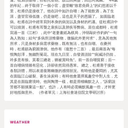
遠。耽酒須微祿，狂歌托圣朝。故山回興盡，回想向風飆。” 44歲
的年紀，終于取得了一個小官，盡管離“致君堯舜上”的幻想差以千
里，杜甫仍是接收了。他在詩中如許自嘲：為了能飲酒，為了生
涯，盡管官祿低微，仍是做吧，這也是天子的恩賜了。 如面臨老
病。杜甫在詩中經常寫到本身的病況以及身材的朽邁。從杜甫詩中
可以猜測，杜甫有耳聾之衰疾以及肺疾等弊病。居住成都時，杜甫
寫過一首《江村》，此中“老妻畫紙為棋局，沖弱敲針作釣鉤”一句
為人熟知；結句“多病所須惟藥物，微軀此外更何求”，意為其他無
所求，只是身材多病需求藥物，既有無法，也有自嘲。 在夔州
時，杜甫頗為窮困潦倒。他作有《復愁十二首》，最后兩首為“每
恨陶彭澤，無錢對菊花。現在九日至，自發酒須賒”“病減詩仍拙，
吟多意有馀。莫看江總老，猶被賞時魚”。前一首自嘲貧窮；后一
首自嘲病情雖有惡化，詩卻依然寫得愚笨。 總之，杜甫善于接收
各類詩體，用以表達復雜幽微的感情狀況。有時他是憂悶的，尤其
在面臨江山破裂、蒼生涂炭時；有時他會選擇風趣空中對人生，尤
其是在面臨窘境時。他與陶潛一樣，都是滑稽幽默之人，“訴窮說
苦都不願擯棄這一點”。也許，人有時必需幽默風趣一些，才幹更
好地抵御意外。 （作者單元：上海社會迷信院文學研討所）
WEATHER