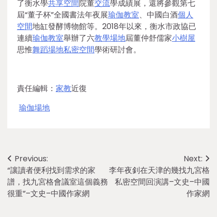
了衡水學
共享空間
院董
交流
學成績展，還將參觀第七
屆“董子杯”全國書法年夜展
瑜伽教室
、中國白酒
個人
空間
地缸發酵博物館等。2018年以來，衡水市政協已
連續
瑜伽教室
舉辦了六
教學場地
屆董仲舒儒家
小樹屋
思惟
舞蹈場地
私密空間
學術研討會。
責任編輯：
家教
近復
瑜伽場地
Post
Previous:
Next:
“讓讀者便利找到需求的家
李年夜釗在天津的幾找九宮格
navigation
譜，找九宮格會議室這個義務
私密空間回演講–文史–中國
很重”–文史–中國作家網
作家網