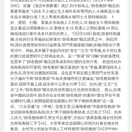
些周遭的狀況中,可以稱某些個人工作或類型的人”[10](PP189-
205)。依據《漢語年夜辭書》統計,到今朝為止,“師長教師”概念的
重要寄義有:“1.始生子;2.稱父兄;3.稱年長有學問的人;4.稱教員;5.稱
先祖;6.稱致仕者;7.文人學者的通稱;8.稱羽士;9.舊時稱相面、卜
卦、賣唱、行醫、看風水等為個人工作的人;10.稱妓女;11.舊時稱擔
負文書或治理職事的人;12.妻稱丈夫;13.普通人之間的通稱;14.用以
稱地域或行業中具有代表性的男人。”[11](P238) 顯然,跟著時期遞
嬗,分歧的衍生寄義紛紜附著在“師長教師”概念譜系之中。與此同
時,因社會應用頻率的日益降落,部門寄義慢慢消解,終極消散在汗青
長河中。例如,底本屬于焦點內在的“首生”“父兄”等寄義,在今世社會
的實行經過歷程中已然鳴金收兵。這一“附著”與“消解”的經過歷程,
也貫串了“師長教師”概念譜系成長和衍變的全部汗青。 若從性此外
視角動身則可發明,“師長教師”概念最後的“首生”寄義,重要指時光上
的先后,而非性別層面的區隔。這也是平易近國之際部門女性常識
分子偏向于將“師長教師”作為本身稱呼的主要緣由,“師長教師兩字
最好,就那字義上講,就沒有什么男女分辨”[12]。此外,除“父兄”“丈
夫”之外,“師長教師”概念的其他寄義往往也與性別無涉。 那么,在傳
統中國的語境中,能否存在女性稱“師長教師”的案例?實在早在平易
近國時代,國人就開端親密追蹤關心到“男子稱師長教師”這一題
目。“六合吾廬”在《申報》頒發文章,以秦檜妻稱“沖真師長教師”和
女冠耿師長教師為例,誇大“男子稱師長教師者,古已有之”[13]。也有
人誇大,“師長教師兩字,男女可以通用”,并指出“廣東梨園,稱女性則用
女師長教師三字”[14]。今世學者也追蹤關心到現代社會在稱女性
教員、女性羽士和妓女等個人工作時應用“師長教師”[10](PP189-