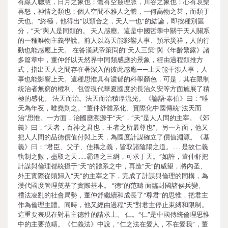
有線人聰慧，日月之象也；體有空竅理脈，川谷之象也；心有哀樂
喜怒，神情之類也；個人空間不雅人之體，一何高物之甚，而類于
天也。”終極，他得出“以類合之，天人一也”的結論，即按種別區
分，“天”與人是同類的。 天人感應。這是中國哲學中關于天人關系
的一種唯物主義學說。前人以為天能影響人事、預示災祥，人的行
動也能感應上天。 在答漢武帝策問的“天人三策”與《年齡繁露》諸
多篇章中，董仲舒以天然界中同類感應的景象，經由過程類推方
式，指出天人之間存在著深入的彼此感應——上天能干涉人事，人
事也能影響上天。這種思惟具有濃郁的科學顏色，可是，其在限制
統治者無窮的權利、包管現代華夏國度的長治久安等方面施展了積
極的感化。 法天而治。法天而治積厚流光。《論語·泰伯》曰：“唯
天為年夜，唯堯則之。”董仲舒體系化、實際化中國傳統“法天而
治”思惟。一方面，治國應溯源于“天”，“天”是人人間的主宰。《郊
義》曰，“天者，百神之君也，王者之所最尊也”。另一方面，他又
把人人間的品德價值付與上天，為國度計謀確立了價值淵源。《基
義》曰：“君臣、父子、佳耦之義，皆取諸陰陽之道。……是故仁義
軌制之數，盡取之天……霸道之三綱，可求于天。”如許，董仲舒把
計謀與倫理都統攝于“天”的體系之中，再造“天”的威望，將內圣、
外王實際從頭歸入“天”的主宰之下，完成了計謀與倫理的同構，為
漢代國度管理奠基了實際基本。 “德”的范疇 面臨封國諸侯兵變、
禮法凌亂的社會局勢，董仲舒繼續和成長了“尊君”的思惟，把君主
作為倫理主體。同時，他又經由過程“天”對君主停止束縛和限制。
這重要表現在對君主德性的請求上。 仁。“仁”是中國傳統倫理思惟
中的主要范疇。《仁義法》中說，“仁之法在愛人，不在愛我”，董