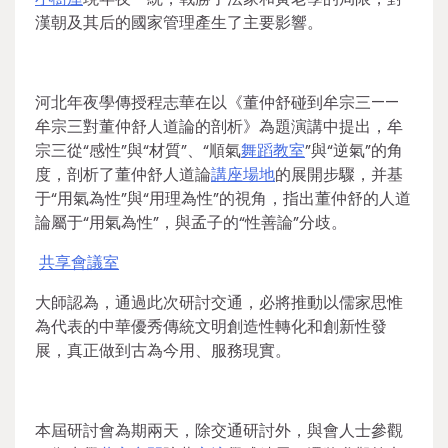
漢朝及其后的國家管理產生了主要影響。
河北年夜學傳授程志華在以《董仲舒碰到牟宗三——
牟宗三對董仲舒人道論的剖析》為題演講中提出，牟
宗三從“感性”與“材質”、“順氣
舞蹈教室
”與“逆氣”的角
度，剖析了董仲舒人道論
講座場地
的展開步驟，并基
于“用氣為性”與“用理為性”的視角，指出董仲舒的人道
論屬于“用氣為性”，與孟子的“性善論”分歧。
共享會議室
大師認為，通過此次研討交通，必將推動以儒家思惟
為代表的中華優秀傳統文明創造性轉化和創新性發
展，真正做到古為今用、服務現實。
本屆研討會為期兩天，除交通研討外，與會人士參觀