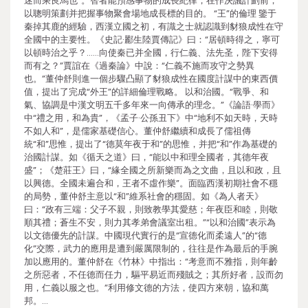
迷而乘良馬也”。智者能預感事物的成長紀律，在作決議計劃前，
以聰明策劃并把握事物聚會場地成長標的目的。 “王”的倫理 鑒于
秦掉其鹿的經驗，西漢立國之初，有識之士就認識到豺狼成性在守
全國中的主要性。《史記·酈生陸賈傳記》曰：“居頓時得之，寧可
以頓時治之乎？……向使秦已并全國，行仁義、法先圣，陛下安得
而有之？”賈誼在《過秦論》中說：“仁義不施而攻守之勢異
也。”董仲舒則進一個步驟凸顯了豺狼成性在國度計謀中的東西價
值，提出了完成“外王”的詳細倫理戰略。 以和治國。“戰爭、和
氣、協調是中漢文明五千多年來一向傳承的理念。”《論語·學而》
中“禮之用，和為貴”，《孟子·公孫丑下》中“地利不如天時，天時
不如人和”，是儒家基礎信心。董仲舒繼續和成長了儒祖傳
統“和”思惟，提出了“德莫年夜于和”的思惟，并把“和”作為基礎的
治國計謀。如《循天之道》曰，“能以中和理全國者，其德年夜
盛”；《楚莊王》曰，“緣全國之所新樂而為之文曲，且以和政，且
以興德。全國未遍合和，王者不虛作樂”。面臨西漢初期社會不穩
的局勢，董仲舒主意以“和”維系社會的穩固。如《為人者天》
曰：“政有三端：父子不親，則致教學其愛慈；年夜臣和睦，則敬
順其禮；蒼生不安，則力其孝弟會議室出租。”“以和治國”表示為
以文德優先的計謀。中國現代實行的是“宣德化而柔遠人”的“德
化”交際，武力的應用是遭到嚴厲限制的，往往是作為最后的手腕
加以應用的。董仲舒在《竹林》中指出：“考意而不雅指，則年齡
之所惡者，不任德而任力，驅平易近而殘賊之；其所好者，設而勿
用，仁義以服之也。”利用修文德的方法，使四方來朝，協和萬
邦。…