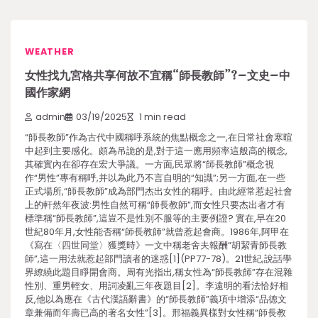
WEATHER
女性找九宮格共享何故不宜稱“師長教師”?–文史–中
國作家網
admin
03/19/2025
1 min read
“師長教師”作為古代中國稱呼系統的焦點概念之一,在日常社會寒暄
中起到主要感化。頗為吊詭的是,對于這一應用頻率這般高的概念,
其確實內在卻存在宏大爭議。一方面,民眾將“師長教師”概念視
作“男性”專有稱呼,并以為此乃不言自明的“知識”;另一方面,在一些
正式場所,“師長教師”成為部門杰出女性的稱呼。由此經常惹起社會
上的軒然年夜波:男性自然可稱“師長教師”,而女性只要杰出者才有
標準稱“師長教師”,這豈不是性別不服等的主要例證? 實在,早在20
世紀80年月,女性能否稱“師長教師”就曾惹起會商。1986年,阿甲在
《寫在〈四世同堂〉獲獎時》一文中稱老舍夫報酬“胡絜青師長教
師”,這一用法就惹起部門讀者的迷惑[1](PP77-78)。21世紀,說話學
界繚繞此題目睜開會商。周有光指出,稱女性為“師長教師”存在混雜
性別、重男輕女、用詞凌亂三年夜題目[2]。李遠明的看法恰好相
反,他以為應在《古代漢語辭書》的“師長教師”義項中增添“品德文
章兼備而年壽已高的著名女性”[3]。邢福義異樣對女性稱“師長教