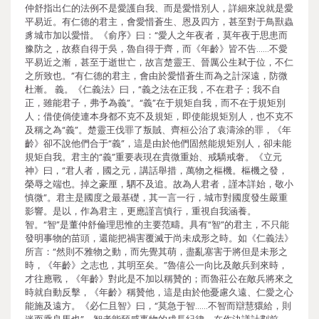
仲舒指出仁的法例不是愛護自我、而是愛惜別人，詳細來說就是愛
平易近。有仁德的君主，會愛惜蒼生、恩及四方，甚至對于鳥獸蟲
豸城市加以愛惜。《俞序》曰：“愛人之年夜者，莫年夜于思患而
豫防之，故蔡自得于吳，魯自得于齊，而《年齡》皆不告……不愛
平易近之漸，甚至于逝世亡，故言楚靈王、晉厲公生弒于位，不仁
之所致也。”有仁德的君主，會由於愛惜蒼生而為之計深遠，防微
杜漸。 義。《仁義法》曰，“義之法在正我，不在君子；我不自
正，雖能君子，弗予為義”。“義”在于規矩自我，而不在于規矩別
人；借使倘使連本身都不克不及規矩，即使能規矩別人，也不克不
及稱之為“義”。楚靈王伐罪了叛賊、齊桓公治了袁濤涂的罪，《年
齡》卻不說他們合于“義”，這是由於他們固然能規矩別人，卻未能
規矩自我。君主的“義”重要表現在貴微重始、戒驕戒奢。《立元
神》曰，“君人者，國之元，講話舉措，萬物之樞機。樞機之發，
榮辱之端也。掉之豪厘，駟不及追。故為人君者，謹本詳始，敬小
慎微”。君主是國度之最基礎，其一言一行，城市對國度發生嚴重
影響。是以，作為君主，更應謹言慎行，重視自我涵養。
智。“智”是董仲舒倫理思惟的主要范疇。具有“智”的君主，不只能
發明事物的苗頭，還能把禍害覆滅于尚未成形之時。如《仁義法》
所言：“然則不雅物之動，而先覺其萌，盡亂塞害于將但是未形之
時，《年齡》之志也，其明至矣。”魯僖公一向比及敵兵到來時，
才往應戰，《年齡》對此是不加以稱贊的；而魯莊公在敵兵將來之
時就自動反擊，《年齡》稱贊他，這是由於他憂慮久遠、仁愛之心
能施及遠方。《必仁且智》曰，“莫急于智……不智而辯慧獧給，則