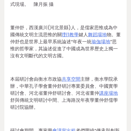
式現場。 陳月振 攝
董仲舒，西漢廣川(河北景縣)人，是儒家思惟成為中
國傳統文明主流思惟的關
1對1教學
鍵人
舞蹈場地
物。董
仲舒也是世界上最早系統論述“年夜一統
瑜伽場地
”思
惟的哲學家，其論述促進了中國成為世界歷史上獨一
沒有文明斷代的文明古國。
本屆研討會由衡水市政協
共享空間
主辦，衡水學院承
辦，中華孔子學會董仲舒研討專業委員會、中國實學
研討會、河北省董仲舒研討會、河北省董仲
講座場地
舒與傳統文明研討中間、上海路況年夜學董仲舒儒學
研討院協辦。
研討會期間，專家學
會議室出租
者們圍繞“傳承與創新