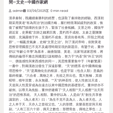
間–文史–中國作家網
admin
03/09/2025
0 min read
漢承秦制，既繼續秦勝利的經歷，也汲取了秦掉敗的經驗。西漢初
期采用黃老“有為而治”的治國方略，履行輕徭薄賦緩刑的政策，恢
復了被戰鬥損壞的生孩子力，緊張了社會牴觸。文景之時，國強平
易近富，史乘載“京師之錢累巨萬，貫朽而不成校。太倉之粟陳陳
相因，充滿露積于外，至腐朽不成食。眾庶街巷有馬，阡陌之間成
群”，一幅亂世氣象，史稱“文景之治”。到了漢武帝時，依附黃老
思惟管理國度已不克不及處理時期呈現的新題目。有鑒于此，董仲
舒以“年齡公羊學”為基本，融會陰陽、黃老、法家等諸家思惟，將
傳統的倫理不雅念與國度計謀相聯合，努力于“內圣”與“外王”的同
一、價值感性與東西感性的同一，其思惟重要集中于《年齡繁露》
一書中，對兩漢政治發生了深遠影響。 “天”的體系 在中國傳統倫
理思惟中，“天”是萬物化生的根源，也是宇宙（包含人類）意義的
最終根據。“六合者，萬物之本，先祖之所出也。寬大無極，其德
昭明，積年浩繁，永永無疆。”“天”的神圣性，使人性效法天道，
天道與人性貫穿成為自遠古以來中國思惟的基礎形式。董仲舒亦不
破例。以尊天為焦點，董仲舒建構了“天人相類”“天人感應”“法天而
治”的思惟系統。 天人相類。董仲舒以為，人是由“天”創生共享會
議室的，《為人者天》曰：“為生不克不及為人，為人者天也。人
之人本于天，天亦人之曾祖父也。”人的形體、哀樂喜怒皆與天相
副。“人有三百六十節，偶天之數也；形體骨血，偶地之厚也；上