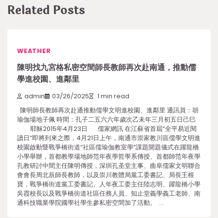
Related Posts
WEATHER
陳明找九宮格私密空間師長教師再次赴南通，推動儒
學進校園、進鄰里
admin
03/26/2025
1 min read
陳明師長教師再次赴通推動儒學文明進校園、進鄰里 通訊員：胡
瑜伽場地子佩 時間：孔子二五六六年歲次乙未年三月初五日己巳
耶穌2015年4月23日 儒家網訊 在江蘇省首屆“全平易近閱
讀日”即將到來之際，4月21日上午，南通市崇家教川區儒學文明進
校園啟動暨戰爭橋街道“社區儒瑜伽教室學”課題開題儀式在躍龍橋
小學舉辦，首都教學場地師范年夜學哲學系傳授、首都師范年夜學
孔教研討中間主任陳明傳授，深圳孔圣堂主事、曲阜儒家文明聯合
會會長周北辰師長教師，以及崇川教體局黨工委書記、局長王根
寶，戰爭橋街道黨工委書記、人年夜工委主任陸志明、躍龍橋小學
吳霞校長以及戰爭橋街道社區任務人員、知止堂義學義工老師、南
通科技職業學院國學社學生參私密空間加了活動。 …