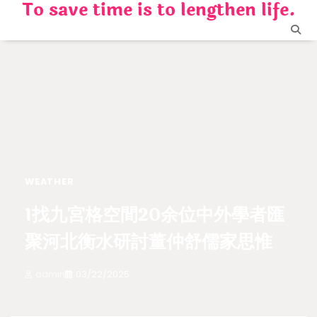
To save time is to lengthen life.
Skip
to
content
WEATHER
1找九宮格空間20余位中外學者匯
聚河北衡水研討董仲舒儒家思惟
admin
03/22/2025