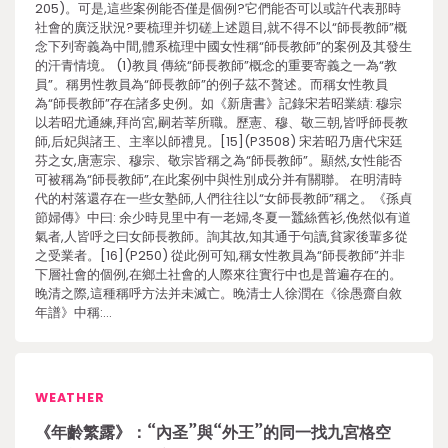
205)。可是,這些案例能否僅是個例?它們能否可以或許代表那時
社會的廣泛狀況?要梳理并切磋上述題目,就不得不以“師長教師”概
念下列寄義為中間,體系梳理中國女性稱“師長教師”的案例及其發生
的汗青情境。 (1)教員 傳統“師長教師”概念的重要寄義之一為“教
員”。稱男性教員為“師長教師”的例子茲不贅述。而稱女性教員
為“師長教師”存在諸多史例。如《新唐書》記錄宋若昭業績: 穆宗
以若昭尤通練,拜尚宮,嗣若莘所職。歷憲、穆、敬三朝,皆呼師長教
師,后妃與諸王、主率以師禮見。[15](P3508) 宋若昭乃唐代宋廷
芬之女,唐憲宗、穆宗、敬宗皆稱之為“師長教師”。顯然,女性能否
可被稱為“師長教師”,在此案例中與性別成分并有關聯。 在明清時
代的村落還存在一些女塾師,人們往往以“女師長教師”稱之。《孫貞
節婦傳》中曰: 余少時見里中有一老婦,冬夏一蠶絲舊衫,俛然似有道
氣者,人皆呼之曰女師長教師。詢其故,知其通于句讀,貧家後輩多從
之受業者。[16](P250) 從此例可知,稱女性教員為“師長教師”并非
下層社會的個例,在鄉土社會的人際來往實行中也是普遍存在的。
晚清之際,這種稱呼方法并未滅亡。晚清士人徐潤在《徐愚齋自敘
年譜》中稱:…
WEATHER
《年齡繁露》：“內圣”與“外王”的同一找九宮格空