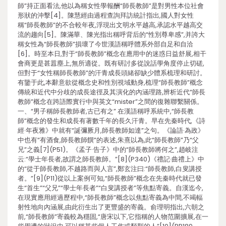
師”持正面看法,他以為稱女性學報酬“師長教師”是對男性本位社會
形狀的沖擊[4]。陳慧經由過程查詢拜訪統計指出,國人對女性
稱“師長教師”的不合較年夜,浮現出文明水平越高,承認水平越高交
流的趨向[5]。陳滿華、陳光指出稱呼背后的“性別尊卑感”,并誇大
稱女性為“師長教師”損壞了今世漢語稱呼體系外部自足和自洽
[6]。時至本日,對于“師長教師”概念在應用中的迷惑日益舒展,相干
會商更是甚囂塵上,無所適從。既有研討多從說話學角度停止切磋,
但對于“女性稱師長教師”的汗青成長頭緒卻缺少體系梳理和研討。
有鑒于此,本辭意欲從概念史和性別視域動身,梳理“師長教師”概念
傳統和近代中分歧的成長途徑及其演化的內涵理路,辨析近代“師長
教師”概念在跨語際實行中與英文“mister”之間的復雜聯繫關係。
一、“男子稱師長教師者,古已有之” 在漢語稱呼系統中,“師長教
師”概念的發生和成長有著數千年的長久汗青。早在先秦時代,《詩
經·年夜雅》中就有“誕彌厥月,師長教師如達”之句。《論語·為政》
中也有“有酒食,師長教師饌”的表述,朱熹以為,此“師長教師”乃“父
兄”之義[7](P51)。《孟子·告子》中的“師長教師將何之”,趙岐注
云:“學士年長者,故謂之師長教師。”[8](P340)《禮記·曲禮上》中
的“從于師長教師,不越路而與人言”,鄭玄注曰:“師長教師,白叟講授
者。”[9](P11)從以上案例可知,“師長教師”概念在先秦時代就已發
生“首生”“父兄”“學士年長者”“白叟講授者”等焦點寄義。自漢迄今,
在現實應用經過歷程中,“師長教師”概念以焦點寄義為中間,不竭輻
射性地向內涵展,由此衍生出了更豐盛的寄義。俞理明指出,六朝之
前,“師長教師”寄義較為穩固,“唐宋以下,它指稱的人物范圍擴展,在一