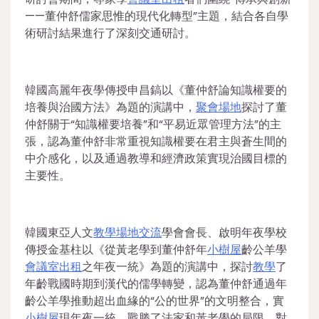
——董仲舒儒家思惟的現代化轉型”主題，結合各自學
術研討結果進行了深刻交通研討。
韓國高麗年夜學傳授申昌鎬以《董仲舒論知識權要的
培養與治國方法》為題的演講中，
聚會場地
探討了董
仲舒關于“知識權要培養”和“平易近眾管理方法”的主
張，認為董仲舒非常重視知識權要在君主與蒼生間的
中介感化，以及通過教導和經濟政策實現治國目標的
主要性。
韓國東亞人文
教學場地
交流
學會會長、啟明年夜學校
傳授金基柱以《從黃老學到董仲舒年
小樹屋
齡公羊學
會議室出租
之年夜一統》為題的演講中，探討
教學
了
年齡戰國時期到漢代的儒學轉變，認為董仲舒通過年
齡公羊學推動超出血緣的“公的世界”的文明整合，實
小樹屋
現年夜一統，戰勝了法家和黃老學的局限，對