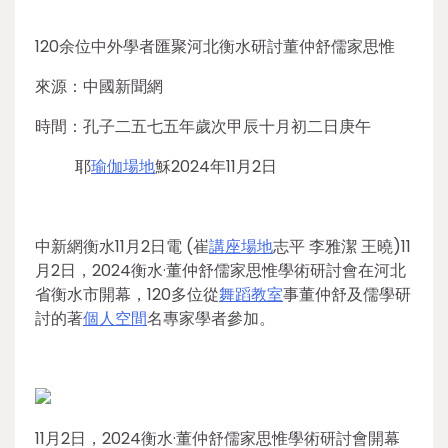
120余位中外學者匯聚河北衡水研討董仲舒儒家思惟
來源：中國新聞網
時間：孔子二五七五年歲次甲辰十月初二日庚午
耶
瑜伽場地
穌2024年11月2日
中新網衡水11月2日電 (崔
講座場地
志平 李雅潔 王曉)11
月2日，2024衡水·董仲舒儒家思惟學術研討會在河北
省衡水市開幕，120多位從
舞蹈教室
事董仲舒及儒學研
討的著
個人空間
名專家學者參加。
11月2日，2024衡水·董仲舒儒家思惟學術研討會開幕