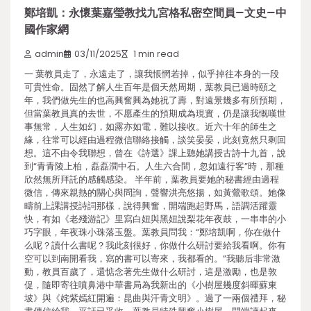
鄭培凱：永懷葉嘉瑩教找九宮格私密空間員–文史–中
國作家網
admin
03/11/2025
1 min read
一 葉教員走了，永遠走了，讓我悵惘若掉，似乎掉往本身的一段
可貴性命。固然了解人生百年是個天然周期，葉教員已過時頤之
年，我們做先生的也高興奮興為她祝了壽，對遠景幾多有所預期，
但當葉教員真的去世，不愿產生的預期成為現實，仍是讓我慨嘆世
事無常，人生如幻，如露亦如電，難以接收。近六十年的師生之
緣，往常可以經由過程微信聯絡接觸，談笑晏晏，此刻竟然只剩回
想。這不由令我聯想，曾在《詩選》課上聽她講授古詩十九首，說
到“青青陵上柏，磊磊澗中石。人生六合間，忽如遠行客”時，那種
欣然無所拜託的感觸感染。 半年前，葉教員要她的秘書經由過程
微信，傳來親熱的關心與問詢，聲響洪亮悠揚，如黃鶯歌頌。她像
疇前上課講授詩詞那樣，說得興奮，開端跑起野馬，語調活躍靈
快，有如《老殘游記》里寫白妞與黑妞說梨花年夜鼓，一串串的小
巧字眼，年夜珠小珠落玉盤。葉教員問我：“鄭培凱啊，你在做什
么呢？讀什么書呢？我此刻很好，你做什么研討要給我看啊。你有
空可以到南開看我，寫的書可以寄來，我都看的。”我聽后非常激
動，教員百歲了，還惦念著先生做什么研討，這是激勵，也是敦
促，隨即寄往噴鼻港中華書局為我新出的《小樹屋幾度斜暉蘇東
坡》與《姹紫嫣紅開遍：昆曲與汗青文明》。過了一兩個禮拜，秘