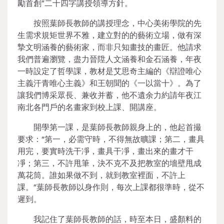
勵首創”二十四字講授領導方針。
按照葉師長教師的講授理念，中心美術學院的先
生需求規矩世界不雅，建立對的的藝術立場，做有深
摯文明涵養的藝術家，而非只知畫技的畫匠。他請求
我們普遍瀏覽，盡力晉陞人文涵養和金石涵養，年夜
一時設定了哲學課，教材是艾思奇主編的《辯證唯心
主義汗青唯心主義》和王朝聞的《一以當十》。為了
讓我們博采眾長、兼收并蓄，他不遺余力約請年夜江
南北各門戶的名畫家到校上課、開講座。
開學第一課，是葉師長教師親身上的，他起首撮
要求：“第一，必需守時，不得無故曠課；第二，畫具
用完，要實時洗干凈，畫具干凈，畫出來的畫才干
凈；第三，不許甩筆，決不克不及把教室的墻壁甩成
萬花筒。誰如果做不到，就到教室裡面，不許上
課。”葉師長教師以身作則，每次上課都很準時，從不
遲到。
我記住了葉師長教師的話，時至本日，盛顏料的