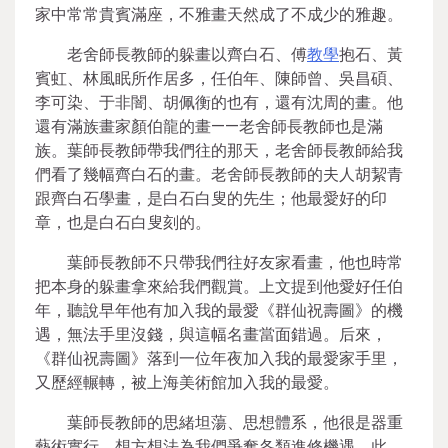
家中常常貴賓滿座，不雅畫天然成了不成少的雅趣。
老舍師長教師的躲畫以齊白石、傅
教學
抱石、黃
賓虹、林風眠所作居多，任伯年、陳師曾、吳昌碩、
李可染、于非闇、胡佩衡的也有，還有沈周的畫。他
還有滿族畫家顏伯龍的畫——老舍師長教師也是滿
族。葉師長教師帶我們往的那天，老舍師長教師給我
們看了幾幅齊白石的畫。老舍師長教師的夫人胡絜青
跟齊白石學畫，是白石白叟的先生；他最愛好的印
章，也是白石白叟刻的。
葉師長教師不只帶我們往好友家看畫，他也時常
把本身的躲畫拿來給我們觀賞。上文提到他愛好任伯
年，聽說早年他有加入我的最愛《群仙祝壽圖》的機
遇，無法手里沒錢，與這幅名畫當面錯過。后來，
《群仙祝壽圖》落到一位年夜加入我的最愛家手里，
又歷經輾轉，被上海美術館加入我的最愛。
葉師長教師的思緒坦蕩、思想體系，他很是器重
藝術實行，想方想法為我們爭奪各類進修機遇。此