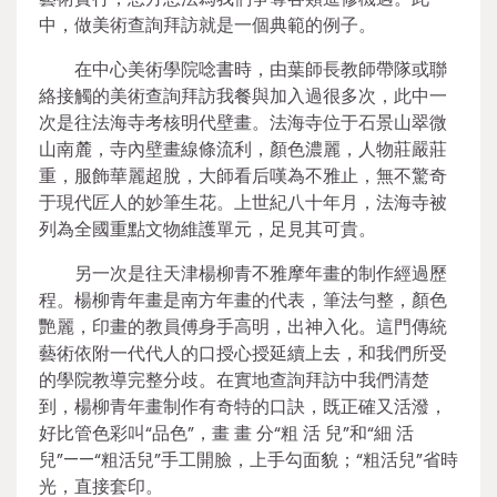
中，做美術查詢拜訪就是一個典範的例子。
在中心美術學院唸書時，由葉師長教師帶隊或聯
絡接觸的美術查詢拜訪我餐與加入過很多次，此中一
次是往法海寺考核明代壁畫。法海寺位于石景山翠微
山南麓，寺內壁畫線條流利，顏色濃麗，人物莊嚴莊
重，服飾華麗超脫，大師看后嘆為不雅止，無不驚奇
于現代匠人的妙筆生花。上世紀八十年月，法海寺被
列為全國重點文物維護單元，足見其可貴。
另一次是往天津楊柳青不雅摩年畫的制作經過歷
程。楊柳青年畫是南方年畫的代表，筆法勻整，顏色
艷麗，印畫的教員傅身手高明，出神入化。這門傳統
藝術依附一代代人的口授心授延續上去，和我們所受
的學院教導完整分歧。在實地查詢拜訪中我們清楚
到，楊柳青年畫制作有奇特的口訣，既正確又活潑，
好比管色彩叫“品色”，畫 畫 分“粗 活 兒”和“細 活
兒”——“粗活兒”手工開臉，上手勾面貌；“粗活兒”省時
光，直接套印。