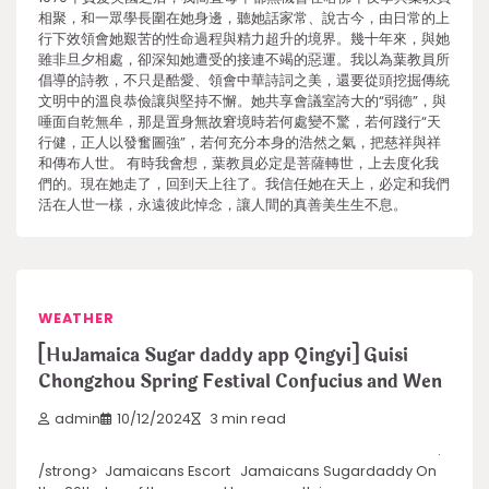
相聚，和一眾學長圍在她身邊，聽她話家常、說古今，由日常的上
行下效領會她艱苦的性命過程與精力超升的境界。幾十年來，與她
雖非旦夕相處，卻深知她遭受的接連不竭的惡運。我以為葉教員所
倡導的詩教，不只是酷愛、領會中華詩詞之美，還要從頭挖掘傳統
文明中的溫良恭儉讓與堅持不懈。她共享會議室誇大的“弱德”，與
唾面自乾無牟，那是置身無故窘境時若何處變不驚，若何踐行“天
行健，正人以發奮圖強”，若何充分本身的浩然之氣，把慈祥與祥
和傳布人世。 有時我會想，葉教員必定是菩薩轉世，上去度化我
們的。現在她走了，回到天上往了。我信任她在天上，必定和我們
活在人世一樣，永遠彼此悼念，讓人間的真善美生生不息。
WEATHER
[HuJamaica Sugar daddy app Qingyi] Guisi
Chongzhou Spring Festival Confucius and Wen
admin
10/12/2024
3 min read
.
/strong> Jamaicans Escort Jamaicans Sugardaddy On