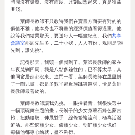
時間沒有曠廢、沒有虛度。此刻回想起來，真是獲益
匪淺。
葉師長教師不只教誨我們在賣畫方面要有對的的
價值不雅，他本身也不將畫的經濟價值看得過重。他
說等我們結業那天，要送每人一幅畫紀念。我們
共享
會議室
那屆先生多，二十小我，人人有份，規則是“誰
先到，誰先挑”。
記得那天，我頭一個就到了。葉師長教師的家在
年夜梵剎四周，我是八點多鐘往的，已不算太早，其
他同窗居然都沒來。進門一看，葉師長教師在屋里掛
了一圈兒畫，都是多數平易近族跳舞題材，恰是葉師
長教師最善於的。
葉師長教師讓我先挑。一眼掃曩昔，我很快選中
一幅頂碗舞主題的畫，長辮子的少女身著石綠色蒙古
袍，扭動腰肢，伸展雙手，線條繁複流利，極為活潑
鮮活。那些躲族少女、傣族少女、朝鮮族少女也好，
每幅他都專心繪就，盡不夠衍。