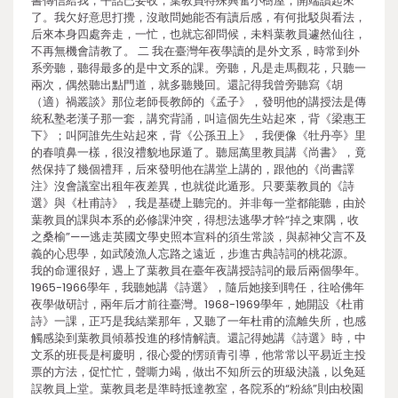
書傳信給我，平話已妥收，葉教員特殊興奮小樹屋，開端讀起來
了。我欠好意思打攪，沒敢問她能否有讀后感，有何批駁與看法，
后來本身四處奔走，一忙，也就忘卻問候，未料葉教員遽然仙往，
不再無機會請教了。 二 我在臺灣年夜學讀的是外文系，時常到外
系旁聽，聽得最多的是中文系的課。旁聽，凡是走馬觀花，只聽一
兩次，偶然聽出點門道，就多聽幾回。還記得我曾旁聽寫《胡
（適）禍叢談》那位老師長教師的《孟子》，發明他的講授法是傳
統私塾老漢子那一套，講究背誦，叫這個先生站起來，背《梁惠王
下》；叫阿誰先生站起來，背《公孫丑上》，我便像《牡丹亭》里
的春噴鼻一樣，很沒禮貌地尿遁了。聽屈萬里教員講《尚書》，竟
然保持了幾個禮拜，后來發明他在講堂上講的，跟他的《尚書譯
注》沒會議室出租年夜差異，也就從此遁形。只要葉教員的《詩
選》與《杜甫詩》，我是基礎上聽完的。并非每一堂都能聽，由於
葉教員的課與本系的必修課沖突，得想法逃學才幹“掉之東隅，收
之桑榆”——逃走英國文學史照本宣科的須生常談，與郝神父言不及
義的心思學，如武陵漁人忘路之遠近，步進古典詩詞的桃花源。
我的命運很好，遇上了葉教員在臺年夜講授詩詞的最后兩個學年。
1965-1966學年，我聽她講《詩選》，隨后她接到聘任，往哈佛年
夜學做研討，兩年后才前往臺灣。1968-1969學年，她開設《杜甫
詩》一課，正巧是我結業那年，又聽了一年杜甫的流離失所，也感
觸感染到葉教員傾慕投進的移情解讀。還記得她講《詩選》時，中
文系的班長是柯慶明，很心愛的愣頭青引導，他常常以平易近主投
票的方法，促忙忙，聲嘶力竭，做出不知所云的班級決議，以免延
誤教員上堂。葉教員老是準時抵達教室，各院系的“粉絲”則由校園