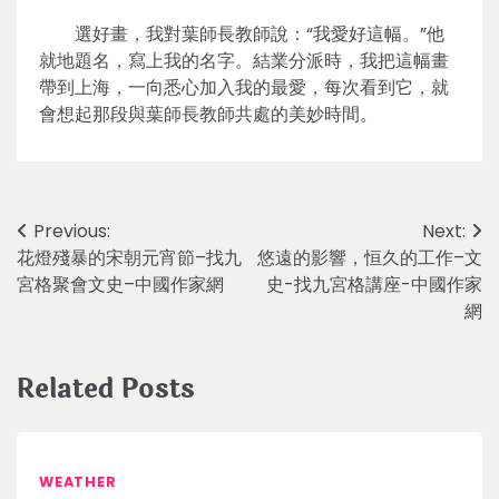
選好畫，我對葉師長教師說：“我愛好這幅。”他
就地題名，寫上我的名字。結業分派時，我把這幅畫
帶到上海，一向悉心加入我的最愛，每次看到它，就
會想起那段與葉師長教師共處的美妙時間。
Post
Previous:
Next:
花燈殘暴的宋朝元宵節–找九
悠遠的影響，恒久的工作–文
navigation
宮格聚會文史–中國作家網
史-找九宮格講座-中國作家
網
Related Posts
WEATHER