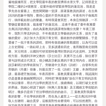
遍地簇擁而至，把文學院最年夜的教室擠得水泄欠亨。記得那是文
學院二樓的24號教室，從窗外能仰望緊挨學院的蓮花池，我老是
爭先坐在窗臺上，悠悠閑閑聽一堂課，跟著葉教員的講述，在古典
詩詞的想象中飛翔，覺得心靈的不受拘束超升，年夜有列子御風而
行，徜徉藐姑射山的樂趣。有時我還會冥想，本身忘情聽課，一不
警惕從窗臺跌落，栽進樓下的蓮花池……這會不會成了臺年夜雅愛
古典詩詞的傳說，由此為葉教員的講課增加幾分光榮？ 年夜三那
年，我對只學流利外語、不年夜措意文學藝術的外文系，損失了進
修的愛好，決計加大力度與汗青文明、藝術創作的聯繫關係，于是
選修了一批汗青系的課程。那時有個老練的客觀臆想，以為可以從
上古史開端，一路鉆研上去，至多讀通前四史，進而魏晉南北朝隋
唐、宋元明清，出國則可研習那時臺灣封禁的近代史資料。文學課
程方面，我感到洋神父教的《莎士比亞》其實不怎么樣，除往逐字
逐句說明成古代英文，很少觸及莎劇反應的汗青文明內在，就更別
說莎劇研討的學術新知了。旁聽過中文系的《詩經》，自發和先前
旁聽的《尚書》很像，到最后買了一批《詩經》文獻，本身悶頭研
讀，最基礎茫無頭緒。年夜四那年，葉教員重返臺年夜，我認識到
仍是盡量多聽她闡釋詩詞，同時把“興發激動”放在汗青文明的語境
中加以懂得，用古代治學的實證方式，接續傳統，以期打破文史哲
的界線。我細心研讀了她的《秋興八首集箋》及王國維文學批駁的
研討，幾多仍是得了些治學標的目的的啟示。 三 葉教員對我最年
夜的影響，不在學術的勸導，而在為人處世上——從古典詩詞中吸
取人生聰明，融合貫穿，這般面對性命窘境時，可以恬然應對。自
1970年負笈美國之后，我簡直每年都無機會在哈佛年夜學與葉教員