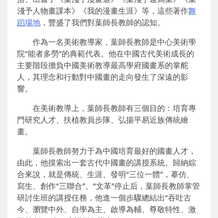
淺予人物畫課本》《我的漫畫生涯》等，這些著作
舞
蹈場地
，豐盛了我們對葉師長教師的認知。
作為一名美術教導家，葉師長教師是中心美術學
院“能者多勞”的典範代表。他在中國古代美術成長的
主要階段擔負中國美術教導最高學府國畫系的掌舵
人，其理念和行動對中國畫的走向發生了深遠的影
響。
在美術教導上，葉師長教師有三個目的：培育專
門研究人才、扶植教員步隊、弘揚平易近族傳統繪
畫。
葉師長教師努力于為中國培育最好的國畫人才，
由此，他摸索出一套古代中國畫的講授系統。歸納綜
合來說，就是傳統、生涯、發明“三位一體”，摹仿、
寫生、創作“三聯合”。“文革”停止后，葉師長教師掌管
研討生班的講授任務，他進一個步驟總結出“吞吐古
今、瀏覽中外、自學為主、啟導為輔、尊敬特性、激