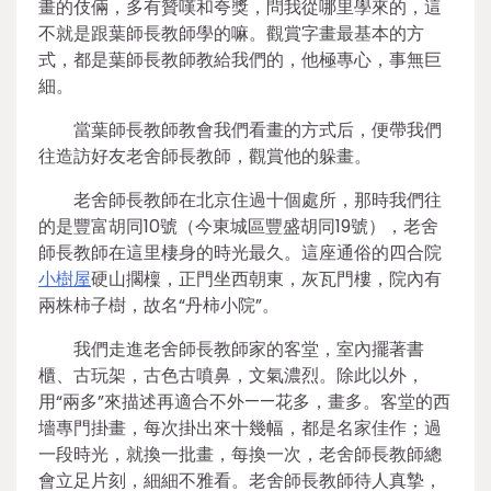
畫的伎倆，多有贊嘆和夸獎，問我從哪里學來的，這
不就是跟葉師長教師學的嘛。觀賞字畫最基本的方
式，都是葉師長教師教給我們的，他極專心，事無巨
細。
當葉師長教師教會我們看畫的方式后，便帶我們
往造訪好友老舍師長教師，觀賞他的躲畫。
老舍師長教師在北京住過十個處所，那時我們往
的是豐富胡同10號（今東城區豐盛胡同19號），老舍
師長教師在這里棲身的時光最久。這座通俗的四合院
小樹屋
硬山擱檁，正門坐西朝東，灰瓦門樓，院內有
兩株柿子樹，故名“丹柿小院”。
我們走進老舍師長教師家的客堂，室內擺著書
櫃、古玩架，古色古噴鼻，文氣濃烈。除此以外，
用“兩多”來描述再適合不外——花多，畫多。客堂的西
墻專門掛畫，每次掛出來十幾幅，都是名家佳作；過
一段時光，就換一批畫，每換一次，老舍師長教師總
會立足片刻，細細不雅看。老舍師長教師待人真摯，