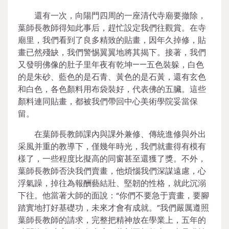
還有一次，向陽門四周的一座清代寺廟要撤除，
葉師長教師得知此事后，趕忙設定我們往觀賞。在寺
廟里，我們看到了良多精致的貼畫，因年久掉修，貼
畫已然殘缺，我們警惕翼翼地將其揭下。接著，我們
又發明佛像的肚子里年夜有乾坤——五色裝躲，白色
的是朱砂、藍色的是石青、黃色的是石黃，還有玄色
和白色，各色顏料用布袋裝好，代表佛的五臟。這些
顏料連同貼畫，都被我們帶回中心美術學院妥當保
留。
在葉師長教師課內與課外兼修、傳統進修與外出
采風并重的教導下，僅幾年時光，我們就畫得有模有
樣了，一些程度比擬高的同窗甚至還獲了獎。不外，
葉師長教師否決我們賣畫，他煩惱我們深謀遠慮，心
浮氣躁，掉往為報酬藝結壯、堅韌的性格，就此沉溺
下往。他當著大師的面說：“你們不要急于賣畫，要腳
踏實地打好基礎功，未來才會有成就。”我們嚴厲遵照
葉師長教師的請求，完整把精神放在學業上，五年的