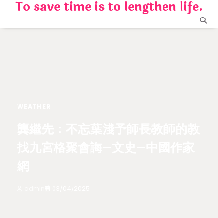
To save time is to lengthen life.
Skip
to
content
WEATHER
龔繼先：不忘葉淺予師長教師的教
找九宮格聚會誨–文史–中國作家
網
admin
03/04/2025