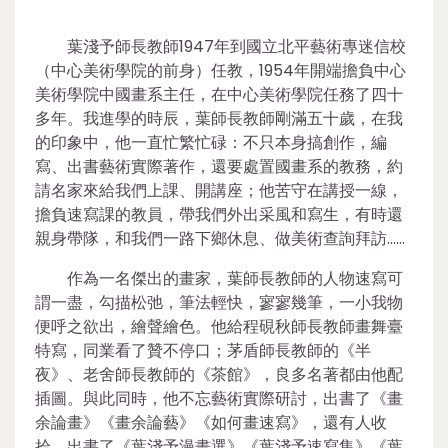
葉淺予師長教師1947年到國立北平藝術專迷信校
（中心美術學院的前身）任教，1954年開端擔負中心
美術學院中國畫系主任，在中心美術學院任務了四十
多年。我進學的時辰，葉師長教師剛滿五十歲，在我
的印象中，他一直忙繁忙碌：不只本身搞創作，編
寫、出書藝術實際著作，還要處置國畫系的教務，約
請名家來給我們上課、開講座；他苦守在講授一線，
擔負速寫課的教員，帶我們外出采風和寫生，有時還
親身帶隊，和我們一路下鄉休息、做美術查詢拜訪……
作為一名傑出的畫家，葉師長教師的人物速寫可
謂一盡，勾描松弛，筆法輕快，寥寥幾筆，一小我物
便呼之欲出，繪聲繪色。他給程硯秋師長教師畫舞臺
特寫，同業看了贊不停口；茅盾師長教師的《半
夜》、老舍師長教師的《茶館》，良多名著都由他配
插圖。與此同時，他不忘藝術實際研討，出書了《畫
余論畫》《畫余論藝》《如何畫速寫》，還有人收
拾、出書了《葉淺予漫畫選》《葉淺予速寫集》《葉