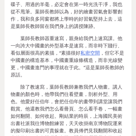
碟子、用過的羊毫，必定會在第一時光洗干凈，我也
從不甩筆。葉師長教師以為，好的繪畫習氣會影響創
作，我和良多同窗都將上學時的好習氣堅持上去，這
是葉師長教師留在我們身上的講授陳跡。
葉師長教師器重速寫，親身給我們上速寫課。他
一向誇大中國畫的外型基本是速寫，而非時下賤行、
看似層面很高的素描，“素描很好
私密空間
，但它不是
中國畫的構造基本，中國畫重線條構造，而非光線變
更，中國畫進門的事理就在于此。”這是葉師長教師的
原話。
除了教速寫，葉師長教師兼教我們人物畫。講人
物畫的顏色時，他帶我們往看壁畫，剖析外型、用
色。他愛好任伯年，會把任伯年的畫帶到講堂讓我們
觀賞。他還教我們怎么看冊頁、怎么看手卷，一幅畫
如何翻開、如何收起。剛結業的時辰，上海國民美術
出書社派我往博物館練習，天天收掛南京博物院運來
的擬印刷出書的可貴躲畫。教員傅們見我翻開和收起