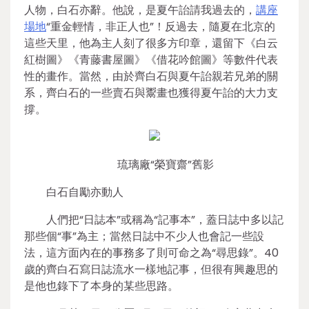
人物，白石亦辭。他說，是夏午詒請我過去的，
講座
場地
“重金輕情，非正人也”！反過去，隨夏在北京的
這些天里，他為主人刻了很多方印章，還留下《白云
紅樹圖》《青藤書屋圖》《借花吟館圖》等數件代表
性的畫作。當然，由於齊白石與夏午詒親若兄弟的關
系，齊白石的一些賣石與鬻畫也獲得夏午詒的大力支
撐。
琉璃廠“榮寶齋”舊影
白石自勵亦動人
人們把“日誌本”或稱為“記事本”，蓋日誌中多以記
那些個“事”為主；當然日誌中不少人也會記一些設
法，這方面內在的事務多了則可命之為“尋思錄”。40
歲的齊白石寫日誌流水一樣地記事，但很有興趣思的
是他也錄下了本身的某些思路。