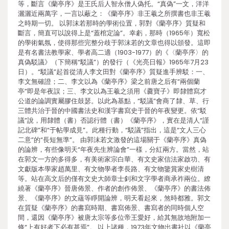
等，斷言《蘭亭序》是王氏后人智永僧人偽托。“真偽”一文，洋洋
灑灑近兩萬字，一言以蔽之：《蘭亭序》非王羲之所撰書也非王羲
之時期一切。 以郭沫若那時的學術位置，郭對《蘭亭序》質疑和
斷言，簡直可以說得上是“蓋棺定論”。幸虧，那時（1965年）寬松
的學術氣氛，使得那些完整分歧于郭沫若的文章也得以頒發。這即
是有名書法教學家、學者高二適（1903-1977）的《〈蘭亭序〉的
真偽駁議》（下簡稱“駁議”）的發行（《光亮日報》1965年7月23
日）。“駁議”起首從清人李文田對《蘭亭序》質疑進手辨駁：一、
李文無確證；二、李文以為《蘭亭序》梁之前唐之后有“兩個蘭
亭”即是年夜誤；三、李文以為王羲之須用《爨寶子》即隸體寫才
公道的論調實屬膠住鼓瑟。以此為基點，“駁議”會商了隸、草、行
三體共治于晉的中國書法史和漢字書寫史于晉的年夜變更。依“駁
議”說，用隸體（書）否認行體（書）《蘭亭序》，實在是清人“謹
記北碑”和“于帖學成見”。此種行動，“駁議”指出，這是“文人三心
二意”的“長短無準”。 由郭沫若文激發的這場關于《蘭亭序》真偽
的論辨，有些像明天“年夜先生辨論會”一樣，分紅兩方。當然，站
在郭文一方的多得多，有美術家宗白華、有文史家信法家啟功、有
文獻版本學家趙萬里、有文物學者李長路、有文物鑒賞家史樹清
等。站在高文后的僅有文史大師章士釗和文字學者商承祚兩位。繚
繞著《蘭亭序》晉唐佈景、作者的創作佈景、《蘭亭序》的書法佈
景、《蘭亭序》的文蘊等睜開論辨，明天看起來，煞時都雅。郭文
在質疑《蘭亭序》的書寫時期、書寫佈景、書寫者的同時個人空
間，還因《蘭亭序》被唐太宗等多位帝王愛好，給其無故地附加一
條“上有好者下必有甚焉”。 以上諸種，1973年文物出書社以《蘭亭