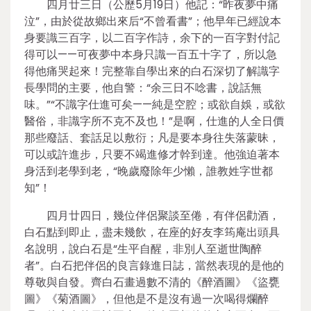
四月廿三日（公歷5月19日）他記：“昨夜夢中痛
泣”，由於從故鄉出來后“不曾看書”；他早年已經說本
身要識三百字，以二百字作詩，余下的一百字對付記
得可以——可夜夢中本身只識一百五十字了，所以急
得他痛哭起來！完整靠自學出來的白石深切了解識字
長學問的主要，他自警：“余三日不唸書，說話無
味。”“不識字仕進可矣——純是空腔；或欲自娛，或欲
醫俗，非識字所不克不及也！”是啊，仕進的人全日價
那些廢話、套話足以敷衍；凡是要本身往失落蒙昧，
可以或許進步，只要不竭進修才幹到達。他強迫著本
身活到老學到老，“晚歲廢除年少懶，誰教姓字世都
知”！
四月廿四日，幾位伴侶聚談至倦，有伴侶勸酒，
白石點到即止，盡未幾飲，在座的好友李筠庵出頭具
名說明，說白石是“生平自醒，非別人至逝世陶醉
者”。白石把伴侶的良言錄進日誌，當然表現的是他的
尊敬與自發。齊白石畫過數不清的《醉酒圖》《盜甕
圖》《菊酒圖》，但他是不是沒有過一次喝得爛醉