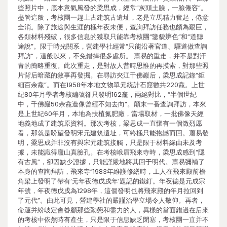
些照片中，底本意氣風發的梁思成，經常“灰頭土臉，一臉倦容”。
盡管這般，考核團一趕上古建筑古遺址，老是立馬精力奮起，倦意
全消。除了旅途與生涯的極年夜未便，查詢拜訪任務也頗為艱巨，
各類材料殘破，很多信息的獲取只能靠考核團“鑒貌辨色”和“道聽
途說”。限于時光關系，營建學社經常“只能沿著官道、驛道做查詢
拜訪”，這般以來，不免錯掉很多處所。 蕭易的重走，并不是對汗
青的簡略重復。此次重走，是對故人昔時思惟的再摸索，對那些照
片背后暗藏的敘事再發掘。在尋訪夾江千佛巖后，梁思成記錄“鉅
細百余龕”。而在1958年本地文物單元統計石窟數共220龕。上世
紀80年月學者考核編號卻只發明162龕，兩絕對比，“半個世紀
中，千佛巖50余龕造像曾經不知去向”。顛末一番查詢拜訪，本來
是上世紀60年月，本地為扶植氮肥廠，當場取材，一批佛像天經
地義地成了建筑原資料。那次考核，梁思成一直懷有一個激烈愿
看，那就是盼望發明宋元建筑遺址，可終極只能抱憾而回。蕭易發
明，梁思成并非沒有與宋元建筑接觸，只是限于材料緣由未及考
據，未能識得廬山真臉孔。在考核峨眉飛來寺時，梁思成感到“隱
有古風”，卻因缺少證據，只能謹嚴地將其回于明代。蕭易彌補了
本身的查詢拜訪，飛來寺“1983年維護修繕時，工人在飛來殿前檐
角梁上發明了帶有‘元年夜德戊戌年’題記的鐵釘。年夜德是元成宗
年號，年夜德戊戌為1298年，這個發明也將飛來殿的年月拉回到
了元代”。由此可見，營建學社的嚴謹治學立場令人敬仰。再者，
命運并紛歧定會眷顧那些勤懇和盡力的人，異樣的當面錯過在后來
的考核中依然時有產生，只是限于信息缺乏閉塞，考核團一直并不