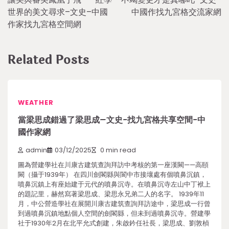
navigation
世界的美文尋求–文史–中國
中國作找九宮格交流家網
作家找九宮格空間網
Related Posts
WEATHER
當梁思成錯過了梁思成–文史-找九宮格共享空間-中
國作家網
admin
03/12/2025
0 min read
圖為營建學社在川康古建筑查詢拜訪中考核的第一座漢闕——高頤
闕（攝于1939年） 在四川劍閣縣與閬中市接壤處有個噴鼻沉鎮，
噴鼻沉鎮上有座始建于元代的噴鼻沉寺。在噴鼻沉寺左山中丁袱上
的題記里，赫然寫著梁思成、梁思永兄弟二人的名字。 1939年11
月，中公營造學社在展開川康古建筑查詢拜訪途中，梁思成一行曾
到過噴鼻沉鎮地點個人空間的劍閣縣，但未到過噴鼻沉寺。營建學
社于1930年2月在北平允式創建，朱啟鈐任社長，梁思成、劉敦楨