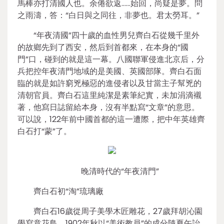
馬棒亦打清國人也。余倦欲返……始回，尚疑是夢。問
之雨濤，答：“白日與之同往，非夢也。君太勞耳。”
“年夜清國”四十歲的血性男兒齊白石從幾千里外
的故鄉先到了西安，然后到首都來，在本身的“國
門”口，碰到的就是這一幕。八國聯軍侵進北京后，分
兵把控年夜清門地域的是美國、英國部隊。齊白石面
臨的就是如許窮兇極惡的進侵者以及甘當主子幫兇的
清朝官員。齊白石這里純潔是素筆紀實，未加涓滴襯
著，他寫日誌留給本身，沒有半點寫“文章”的意思。
可以說，122年前中國首都的這一遭際，把中年英雄齊
白石打“蒙”了。
晚清時代的“年夜清門”
齊白石初“淘”琉璃廠
齊白石16歲從周子美學木匠雕花，27歲拜胡沁園
學寫意花鳥，1902年秋以“美術教員”的成分隨夏午詒