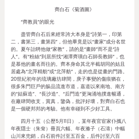
齊白石《菊酒圖》
“齊教員”的眼光
盡管齊白石后來經常誇大本身是“詩第一，印第
二，書第三，畫第四”，但他畢竟是以“畫家”成分名世
的。夏午詒聘他做“家教”，請的是“畫師”而不是“詩
人”。有“粉絲”到居所找“湘潭齊璜白石師長教師”，也
是慕他的畫名而往的。齊本身命其北半截胡同的姑且
居處為“北萍精舫”或“北萍舫”，走的也是從畫的門路。
20世紀初年的琉璃廠坊肆間，庚子事變的傷痕猶在，
很多朱門巨戶的躲品流進市道，嘉道以來南地、南方
的“姑蘇造”、“長沙造”、“后門造”更洶涌地撲進暢通，
在廠肆間收支，賞真，鑒偽，批評好壞，對齊白石也
是一個硬邦邦的考驗。他有幸碰到不少好工具。
四月十五（公歷5月11日），某年夜官宦家仆攜八
年夜隱士（朱耷）冊頁六幅、年夜滌子（石濤）中幅
山川來兜銷，白石前件討至五百金，后件討至六百