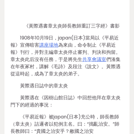
《黃際遇書章太炎師長教師重訂三字經》書影
1908年10月19日，japan(日本)當局以《平易近
報》宣傳暗害
講座場地
為來由，命令制止《平易近
報》刊行，并對主編章太炎停止審判、判決和拘留。
章太炎此后沒有任務，于是將先生
共享會議室
們湊集
在年夜冢村，講解《毛詩》及段注《說文》。黃際遇
從這時起，成為了章太炎的弟子。
黃際遇日誌中的章太炎
黃際遇在《因樹山館日誌》中回想他拜在章太炎
門下的經過的事況：
《平易近報》被japan(日本)充公時，師長教師
（章太炎）詰邏者以犯例主名。曰：“搗亂治安。”師
長教師曰：“貴國之治安乎？敝國之治安