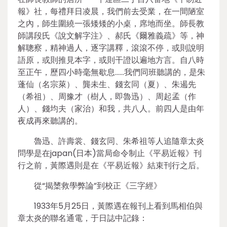
報》社，每禮拜日凌晨，我們前去受業，在一間陋室
之內，師生圍繞一張矮矮的小桌，席地而坐。師長教
師講段氏《說文解字注》、郝氏《爾雅義疏》等，神
解聰察，精神過人，逐字講釋，滾滾不停，或則說明
語原，或則推見本字，或則干證以遍地方言。自八時
至正午，歷四小時毫無歇息……我們同班聽講的，是朱
蓬仙（名宗萊）、龔未生、錢玄同（夏）、朱遏先
（希祖）、周豫才（樹人，即魯迅）、周起孟（作
人）、錢均夫（家治）和我，共八人。前四人是由年
夜成再來聽講的。
魯迅、許壽裳、錢玄同、朱希祖等人追隨章太炎
問學是在japan(日本)當局命令制止《平易近報》刊
行之前，黃際遇則是在《平易近報》結束刊行之后。
從“揭橥救學弊論”到校正《三字經》
1933年5月25日，黃際遇在報刊上看到馬相伯與
章太炎的聯名通電，于日誌中記錄：