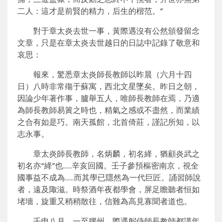
二人：這才是前賢的精力，后生的楷范。”
對于章太炎去世一事，黃際遇沒有公然頒發留念
文章，只是在章太炎去世越日的日誌中記錄了敬意和
哀思：
報來，驚悉章太炎師長教師以昨晨（六月十四
日）八時非常殤于蘇寓，西北文星墜矣。昨日之朝，
因論少年著作事，臚舉五人，唯師長教師在焉，乃適
為師長教師易簀之時也，精氣之感或不盡然，而業績
之合有如是巧。南天孤館，北首倚莊，謹記所知，以
志永事。
章太炎師長教師，名炳麟，初名絳，猶顧炎武之
初名亦“絳”也……辛亥回國。壬子參預樞密南京，視全
國事益不成為……而其學已隱然為一代巨匠。誦習師說
者，遠及陬滋。時祭酒年夜都學會，屏足瞻聽者恒如
堵墻，旋重又稍稍散往，信難為高見寡聞者道也。
壬申八月，一至膠州，際遇躬侍師長教師都講年