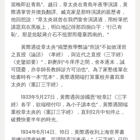
當晚即赴青島”。越日，章太炎在青島年夜學演講，黃
際遇掌管并擔負翻譯。臧克家是那時演講的親歷者，
他回想說：“章太炎就曾在我們黌舍演講過，用粉筆把
講題寫在黑板上，明白地記得那四個白字：‘行己有
恥’。那是批駁蔣介石不抵禦而廢棄西南的。”
黃際遇從章太炎“揭橥救學弊論”所說“不如效漢世
之直授《論語》《孝經》，與近代之直授《三字經》
《史鑒節要》”，斟酌到“今庠序之間，舍本逐末，誠
可隱憂，亦非師長教師診方可治也”。為了家塾後輩在
唸書時有一本“范本”，黃際遇開端打算重校并書寫章
太炎的《重訂三字經》。
1933年5月27日，黃際遇與游國恩“校章訂《三字
經》各字，欲端楷付印，為小子讀本也”，黃際遇開端
重校章太炎的《重訂三字經》，直到12月中旬停止，
破費快要半年的時光。
1934年6月14日、16日，黃際遇收到上海世界書
局總治理處秘書、司理陸高誼來函：“《三字經》已印