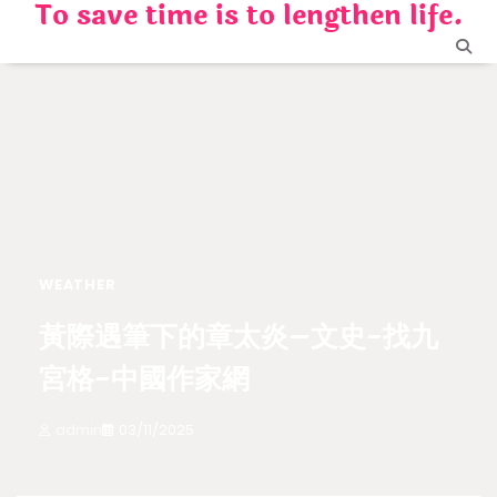
To save time is to lengthen life.
Skip
to
content
WEATHER
黃際遇筆下的章太炎–文史-找九
宮格-中國作家網
admin
03/11/2025