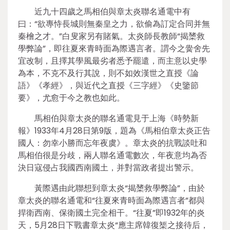
近九十四歲之馬相伯與章太炎聯名通電中有
曰：“欲專恃長城則無秦皇之力，欲偷為訂定合同并無
秦檜之才。”白叟家另有賭氣。太炎師長教師“揭橥救
學弊論”，即往夏來青時面為際遇言者。謂今之黌舍先
宜改制，且擇其學風最劣者悉予罷遣，而主意以史學
為本，不克不及行其說，則不如效漢世之直授《論
語》《孝經》，與近代之直授《三字經》《史鑒節
要》，尤愈于今之教也如此。
馬相伯與章太炎的聯名通電見于上海《時勢新
報》1933年4月28日第9版，題為《馬相伯章太炎正告
國人：勿幸小勝而忘年夜虞》。章太炎的抗戰談吐和
馬相伯很是分歧，兩人聯名通電數次，年夜意均為否
決日寇侵占我國西南國土，并對當政者提出警示。
黃際遇由此聯想到章太炎“揭橥救學弊論”，由於
章太炎的聯名通電和“往夏來青時面為際遇言者”都與
捍衛西南、保衛國土完全相干。“往夏”即1932年的炎
天，5月28日下戰書章太炎“應主席韓復榘之接待后，