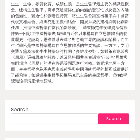
生生、生命、參贊化育、成績仁義，是生生哲學最主要的標識性概
念。建構生生哲學，需求充足懂得仁的內涵的豐富性以及義的內涵
的包涵性、變通性和創造性特質，將生生哲會議室出租學與中國當
代現實相結合、與馬克思主義相結合，開展系統的建構與轉化創新
任務，推進中國哲學在當代的新發展。 華東師范年夜學資深傳授
陳衛平回顧了中國哲學1對1教學自近代以來構建自立思惟體系的發
展歷史。他認為，思惟體系表達了對意義世界的認識和闡釋，而生
生哲學恰是中國哲學構建自立思惟體系的主要嘗試。一方面，文明
交通互鑒為深化生生哲學研討打開了多維度視野，如對萊布尼茨與
《周易》邏輯思維的關聯，以及黑格爾共享會議室“正反合”思惟與
舞蹈場地《周易》的潛在聯系等問題進行考核。舞蹈場地另一方
面，生生哲學也為馬克思主義哲學與中國傳統哲學的相互成績供給
了能夠性，如通過生生哲學拓展馬克思主義的生態哲學、1對1教學
認識論等講座場地領域。…
Search
Search