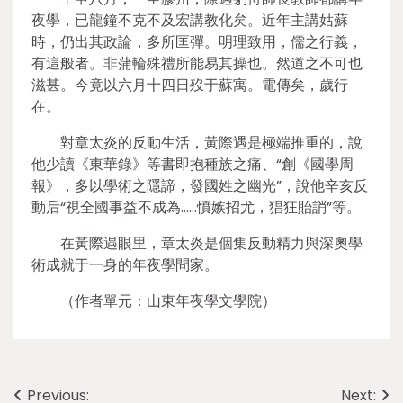
夜學，已龍鐘不克不及宏講教化矣。近年主講姑蘇
時，仍出其政論，多所匡彈。明理致用，儒之行義，
有這般者。非蒲輪殊禮所能易其操也。然道之不可也
滋甚。今竟以六月十四日歿于蘇寓。電傳矣，歲行
在。
對章太炎的反動生活，黃際遇是極端推重的，說
他少讀《東華錄》等書即抱種族之痛、“創《國學周
報》，多以學術之隱諦，發國姓之幽光”，說他辛亥反
動后“視全國事益不成為……憤嫉招尤，猖狂貽誚”等。
在黃際遇眼里，章太炎是個集反動精力與深奧學
術成就于一身的年夜學問家。
（作者單元：山東年夜學文學院）
Post
Previous:
Next: