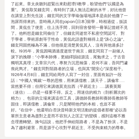
了起來。章太炎聽到趕緊出來勸慰1對1教學，盼望他們“以國是為
重”。 黃侃取笑錢玄同，有時到了讓人無法忍耐的水平，好比他曾
在講堂上對先生說，錢玄同的文字學瑜伽場地課本是由於他撒了一
泡尿而得來的。昔時兩人同在japan(日本)留學，時相過從，扳談
間，黃侃生了便意，往上洗手間，回到宿舍發明一冊筆記曾經不見
了。他料想是錢玄同偷往了，但錢玄同逝世不私密空間認可。 對
于學者，學術原創等于性命，黃侃此語盡對稱得上是“誅心之論”。
錢玄同固然極為不滿，但他很是清楚黃侃其人，沒有與他過多計
較。1935年，黃侃因喝酒過度逝世于南京，錢玄同寫了一副催人
淚下的挽聯：“小學本師傳，更細繹韻紐源流，尾勉求之，于古音
獨明其真理；文章宗六代，專努力沉思翰藻，若何不淑，吾同門遽
喪此雋才。” 錢玄同對陌路者的立場，也與其“開安心”深度相干。
1926年4月8日，錢玄同給周作人寫了一封信，里面有如許一段
話：“中國人‘獨裁’一尊的思惟，用來講儒教，講天子，講倫常……
當然要不得；但用它來講德莫克拉西（平易近主）……講賽英斯
（迷信）……仍是一樣要不得。反之，用迷信的精力（剖析層次的
精力）、包容的立場來講這些工具，講德師長教師和賽師長教師等
固佳，即講儒教，講倫常，只是闡明他們的本相，也豈不甚
好。”在信中，他還明白否決昔時新文明活動的提倡者那種“必以吾
輩所主意者為盡對之是而不容別人之匡正”的蠻橫，感到這種不雅
念理應轉變。換句話說，他把手伸給陌路者，不是為了扮演，不是
為了趨利避害，而是源于心坎對平易近主、不受拘束精力的尊奉。