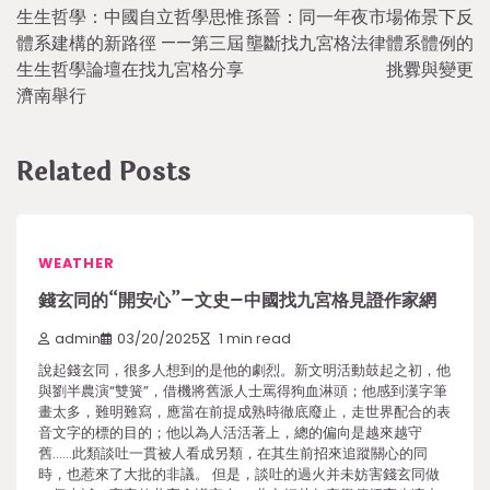
生生哲學：中國自立哲學思惟
孫晉：同一年夜市場佈景下反
navigation
體系建構的新路徑 ——第三屆
壟斷找九宮格法律體系體例的
生生哲學論壇在找九宮格分享
挑釁與變更
濟南舉行
Related Posts
WEATHER
錢玄同的“開安心”–文史–中國找九宮格見證作家網
admin
03/20/2025
1 min read
說起錢玄同，很多人想到的是他的劇烈。新文明活動鼓起之初，他
與劉半農演“雙簧”，借機將舊派人士罵得狗血淋頭；他感到漢字筆
畫太多，難明難寫，應當在前提成熟時徹底廢止，走世界配合的表
音文字的標的目的；他以為人活活著上，總的偏向是越來越守
舊……此類談吐一貫被人看成另類，在其生前招來追蹤關心的同
時，也惹來了大批的非議。 但是，談吐的過火并未妨害錢玄同做