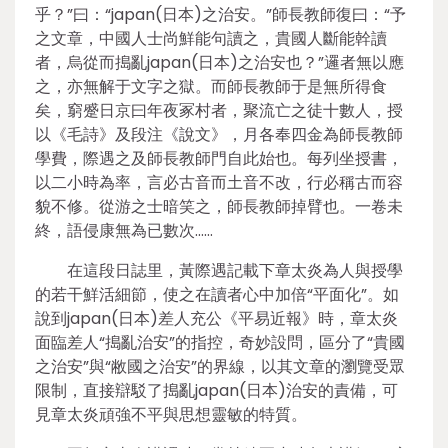
乎？”曰：“japan(日本)之治安。”師長教師復曰：“予
之文章，中國人士尚鮮能句讀之，貴國人斷能幹讀
者，烏從而搗亂japan(日本)之治安也？”邏者無以應
之，亦無解于文字之獄。而師長教師于是無所得食
矣，窮蹙日京曰年夜冢村者，聚流亡之徒十數人，授
以《毛詩》及段注《說文》，月各奉四金為師長教師
學費，際遇之及師長教師門自此始也。每列坐授書，
以二小時為率，言必古音而土音不改，行必稱古而容
貌不修。從游之士暗笑之，師長教師掉臂也。一卷未
終，語侵康無為已數次……
在這段日誌里，黃際遇記載下章太炎為人與授學
的若干鮮活細節，使之在讀者心中加倍“平面化”。如
說到japan(日本)差人充公《平易近報》時，章太炎
面臨差人“搗亂治安”的指控，奇妙設問，區分了“貴國
之治安”與“敝國之治安”的界線，以其文章的瀏覽受眾
限制，直接辯駁了搗亂japan(日本)治安的責備，可
見章太炎頑強不平與思想靈敏的特質。