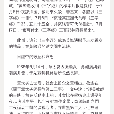
就。”黃際遇收到《三字經》的樣本后很是愛好，于7
月5日“夜諫澤丞、叔明來久談，善基來，各贈以《三
字經》一冊”。7月6日，“柬陸高誼謝代為印《三字
經》千部，直九十五金，并柬張奮可代付書款”。7月
17日，“奮可付來《三字經》三百部并附長函來”。
此后，這部《三字經》成為黃際遇贈予老友親友
的禮品，在黃際遇的結交圈中流轉。
日誌中的敬意和哀思
1936年6月14日，章太炎因膽囊炎、鼻衄病與氣
喘病并發，于姑蘇錦帆路居所忽然長辭。
章太炎去世后，社會上留念文章頻出。魯迅在
《關于章太炎師長教師二三事》一文中說：“師長教師
的事跡，留在反動史上的，其實比在學術史上還要年
夜……考其生平，以年夜勛章作扇墜，臨總統府之門，
年夜詬袁世凱的躲禍心者，并世無第二人；七被追
捕，三進監獄，而反動之志終不平撓者，并世亦無第