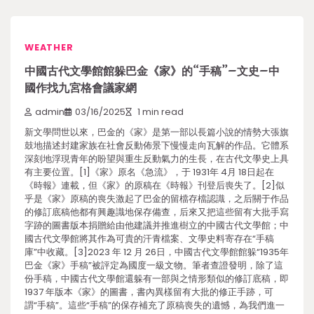
WEATHER
中國古代文學館館躲巴金《家》的“手稿”–文史–中
國作找九宮格會議家網
admin
03/16/2025
1 min read
新文學問世以來，巴金的《家》是第一部以長篇小說的情勢大張旗
鼓地描述封建家族在社會反動佈景下慢慢走向瓦解的作品。它體系
深刻地浮現青年的盼望與重生反動氣力的生長，在古代文學史上具
有主要位置。[1]《家》原名《急流》，于 1931年 4月 18日起在
《時報》連載，但《家》的原稿在《時報》刊登后喪失了。[2]似
乎是《家》原稿的喪失激起了巴金的留檔存檔認識，之后關于作品
的修訂底稿他都有興趣識地保存備查，后來又把這些留有大批手寫
字跡的圖書版本捐贈給由他建議并推進樹立的中國古代文學館；中
國古代文學館將其作為可貴的汗青檔案、文學史料寄存在“手稿
庫”中收藏。[3]2023 年 12 月 26日，中國古代文學館館躲“1935年
巴金《家》手稿”被評定為國度一級文物。筆者查證發明，除了這
份手稿，中國古代文學館還躲有一部與之情形類似的修訂底稿，即
1937 年版本《家》的圖書，書內異樣留有大批的修正手跡，可
謂“手稿”。這些“手稿”的保存補充了原稿喪失的遺憾，為我們進一