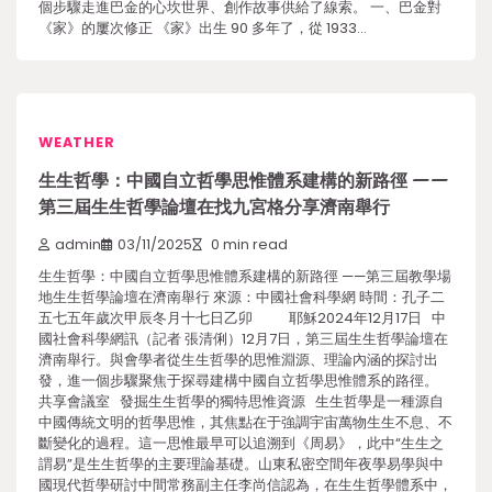
個步驟走進巴金的心坎世界、創作故事供給了線索。 一、巴金對
《家》的屢次修正 《家》出生 90 多年了，從 1933…
WEATHER
生生哲學：中國自立哲學思惟體系建構的新路徑 ——
第三屆生生哲學論壇在找九宮格分享濟南舉行
admin
03/11/2025
0 min read
生生哲學：中國自立哲學思惟體系建構的新路徑 ——第三屆教學場
地生生哲學論壇在濟南舉行 來源：中國社會科學網 時間：孔子二
五七五年歲次甲辰冬月十七日乙卯 耶穌2024年12月17日 中
國社會科學網訊（記者 張清俐）12月7日，第三屆生生哲學論壇在
濟南舉行。與會學者從生生哲學的思惟淵源、理論內涵的探討出
發，進一個步驟聚焦于探尋建構中國自立哲學思惟體系的路徑。
共享會議室 發掘生生哲學的獨特思惟資源 生生哲學是一種源自
中國傳統文明的哲學思惟，其焦點在于強調宇宙萬物生生不息、不
斷變化的過程。這一思惟最早可以追溯到《周易》，此中“生生之
謂易”是生生哲學的主要理論基礎。山東私密空間年夜學易學與中
國現代哲學研討中間常務副主任李尚信認為，在生生哲學體系中，