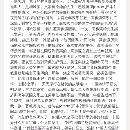
一個忠誠、寬容的共享會議室人。 北京師范年夜學傳授高步瀛中
過舉人，是桐城派古文家吳汝綸的先生，已經留學japan(日本)。
他性格廉潔，在任公民當局教導部社會教導司司長時，看不慣“年
夜元帥”張作霖的所作所為，去官進年夜學任教。高步瀛舊學功底
深摯，對古典文學一往情深，而錢玄同曾將舊文學歸納綜合為“選
學妖孽，桐城謬種”，特殊惹高步瀛賭氣。 一次，高步瀛給先生講
《文選》，講著講著，忽然年夜發性格：“有人說‘選學妖孽，桐城
謬種’，誰是‘妖孽’，誰是‘謬種’？他們懂嗎？”而此時，高步瀛所責
備的私密空間錢玄同正擔負北師年夜國文系的主任。高步瀛每年的
傳授聘書，都是錢玄同送到貴寓的，高步瀛在講堂上想罵就罵，錢
玄同的聘書該送就送，從未想過要將此人換失落。 錢玄同胸襟之
廣博，更表現在他對黃侃的評價上。黃侃與錢玄同師出同門，都已
經做過章太炎的先生，最後關系很是好，1926年黃侃來北師年夜
教書就是錢玄同推舉的。那年，錢玄同老婆患沉痾，必需告假半
年，他感到黃侃正好可以補這個缺。后來，他們一個傾情于“小
學”（訓詁之學），天天穿行在發黃的故紙堆中；一個鐘情于新文
明活動，主意口語文、倡導新品德，是以二人志趣漸行漸遠。又由
於與師年夜國文系主任吳承仕相處不諧，黃侃第二年便告退南下。
1932年，黃侃與章太炎來京，與錢玄同在教員的住處相遇，幾小
我一劃一著教員出來。昔時在japan(日本)留學時，黃侃戲稱錢玄
同為“錢二瘋子”。此時，他忽然說：“二瘋！我告知你，你很不幸
呀，此刻師長教師來了，你邇來怎么不把音韻學的書好好讀，非要
弄什么注音字母，什么口語文……”錢玄同聽了怒髮衝冠，拍著桌子
年夜吼：“我就是要弄注音字母，要弄口語文！混帳！”兩人高聲吵