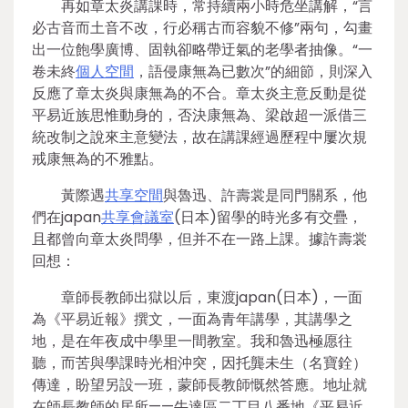
再如章太炎講課時，常持續兩小時危坐講解，“言
必古音而土音不改，行必稱古而容貌不修”兩句，勾畫
出一位飽學廣博、固執卻略帶迂氣的老學者抽像。“一
卷未終
個人空間
，語侵康無為已數次”的細節，則深入
反應了章太炎與康無為的不合。章太炎主意反動是從
平易近族思惟動身的，否決康無為、梁啟超一派借三
統改制之說來主意變法，故在講課經過歷程中屢次規
戒康無為的不雅點。
黃際遇
共享空間
與魯迅、許壽裳是同門關系，他
們在japan
共享會議室
(日本)留學的時光多有交疊，
且都曾向章太炎問學，但并不在一路上課。據許壽裳
回想：
章師長教師出獄以后，東渡japan(日本)，一面
為《平易近報》撰文，一面為青年講學，其講學之
地，是在年夜成中學里一間教室。我和魯迅極愿往
聽，而苦與學課時光相沖突，因托龔未生（名寶銓）
傳達，盼望另設一班，蒙師長教師慨然答應。地址就
在師長教師的居所——牛達區二丁目八番地《平易近