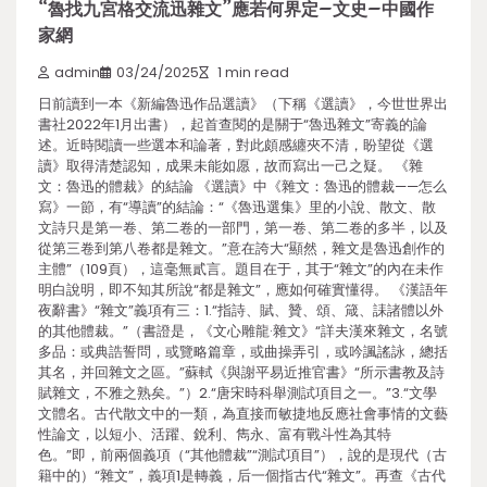
“魯找九宮格交流迅雜文”應若何界定–文史–中國作
家網
admin
03/24/2025
1 min read
日前讀到一本《新編魯迅作品選讀》（下稱《選讀》，今世世界出
書社2022年1月出書），起首查閱的是關于“魯迅雜文”寄義的論
述。近時閱讀一些選本和論著，對此頗感纏夾不清，盼望從《選
讀》取得清楚認知，成果未能如愿，故而寫出一己之疑。 《雜
文：魯迅的體裁》的結論 《選讀》中《雜文：魯迅的體裁——怎么
寫》一節，有“導讀”的結論：“《魯迅選集》里的小說、散文、散
文詩只是第一卷、第二卷的一部門，第一卷、第二卷的多半，以及
從第三卷到第八卷都是雜文。”意在誇大“顯然，雜文是魯迅創作的
主體”（109頁），這毫無貳言。題目在于，其于“雜文”的內在未作
明白說明，即不知其所說“都是雜文”，應如何確實懂得。 《漢語年
夜辭書》“雜文”義項有三：1.“指詩、賦、贊、頌、箴、誄諸體以外
的其他體裁。”（書證是，《文心雕龍·雜文》“詳夫漢來雜文，名號
多品：或典誥誓問，或覽略篇章，或曲操弄引，或吟諷謠詠，總括
其名，并回雜文之區。”蘇軾《與謝平易近推官書》“所示書教及詩
賦雜文，不雅之熟矣。”）2.“唐宋時科舉測試項目之一。”3.“文學
文體名。古代散文中的一類，為直接而敏捷地反應社會事情的文藝
性論文，以短小、活躍、銳利、雋永、富有戰斗性為其特
色。”即，前兩個義項（“其他體裁”“測試項目”），說的是現代（古
籍中的）“雜文”，義項1是轉義，后一個指古代“雜文”。再查《古代