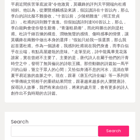
平易近間疾苦筆底波濤”令他激賞，莫礪鋒的評判天平開端向杜甫
傾斜。他以為，從瀏覽感觸感染來講，假設讀詩在十首以內，那么
李白的詩比擬不難接收，“十首以前，少陵稍難進”（明王世貞
語），杜甫的詩則難于進進。但假如讀詩到達100首以上，那么，
李白能夠會使你發生厭倦，“青蓮較易倦”，而此時勝出的則是杜
甫。杜詩千錘百煉的構造、潤物無聲的感情、傷時感事的情懷，讓
莫礪鋒在兩難中做出本身的選擇：“假如只給我一張選票，那么我
起首選杜甫。作為一個讀者，我感到杜甫就在我們身邊，而李白似
乎在云端，有點高屋建瓴的意味。” 走筆至此，詩中龍鳳畢竟花落
誰家，實在曾經不主要了。主要的是，唐代詩人在屬于他們的汗青
時空之中，發明了無與倫比的詩歌王國。那些動聽的詩篇如一馬平
川的山嶽，聳立于眾人的心間；又恰似奔涌不息的河水，流淌在華
夏平易近族的血脈之中。現在，跟著《唐五代詩全編》等一系列與
中華傳統文明相干的重磅結果問世，跟著越來越多的人瀏覽唐詩、
探尋詩人故事，我們有來由信任，將來的歲月里，會有更多的詩人
創作出不負時期的古詩篇。
Search
Search