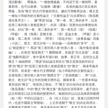
漢語辭書》，釋義為：“一種散體裁裁，不拘泥于某一種情勢，著
重群情，也可以敘事。”比擬兩《辭書》，前者的義項3.與后者的
釋義，當為“雜文”的古代寄義與用法。據此可簡略界說為：雜文是
一種短小而銳利的文藝性論文（“文藝性論文”出自瞿秋白《魯迅雜
感全集序文》）。 據“導讀”結論，“第一卷、第二卷的多半，以及
從第三卷到第八卷都是雜文”，此與《選集》現實內在的事務似有
分歧。好比“第一卷、第二卷的多半”：第一卷包含《墳》《熱風》
《呼籲》，僅《熱風》是雜文集，《墳》是論文集，《呼籲》是小
說集；第二卷系《徘徊》《野草》《朝花夕拾》《故事新編》四集
（小說二，散文、散文詩各一）的合編——這兩卷的“多半”，怎
么“都是雜文”？ 再說“第三卷到第八卷”的第八卷（《集外集拾遺補
編》），此卷也“都是雜文”？ 翻開檢查，首篇是“目次及跋”，末篇
是“挽辭和題詞”，卷中還有市場行銷、啟事、更正等，這些怎么是
雜文？ 細細辨析，“導讀”的結論沒有區分“雜文是魯迅創作的主
體”的“雜文”和“從第三卷到第八卷都是雜文”的“雜文”，兩者寄義并
不雷同。前者是一種古代文體稱號（短小而銳利的文藝性論文），
后者指第三卷到第八卷中的“雜體文字”（“其他體裁”），即“小說、
散文、散文詩”等之外的別種文體作品。擴展來看，一些選本和論
著所說的“雜文”，情形與之類似：于“雜文”的分歧內在多有混淆。
《魯迅選集》中的“雜文”和“雜文集” 魯迅的生涯與著作，處于從白
話文時期至口語文時期的變更時代，晚期寫作以白話為東西和載體
（如《墳》中的白話論文），自《狂人日誌》始，進進口語創作時
代（也是中國新文學開端）。上文所述關于“雜文”的內在與用法，
也響應處于變更之中。 魯迅著作中的“雜文”，多見于其作品集序