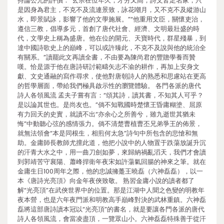
持論公允的評價：“玄宗在位年久，才分又高，詩文皆足名家，只
是因身為君主，不克不及流連景致，詠花嘲月，又不克不及縱游山
水，即景賦詠，影響了他的文學施展。”“他重用文臣，關懷吏治，
遵信三教，倡導多元，首創了唐代社會、經濟、文明最壯盛的時
代，文學史上稱為盛唐。他在位的開元、天寶時代，群星殘暴，到
達中國詩歌史上的巔峰，可以或許臻此，不克不及說與他的統治全
有關系。”讀罷此文再讀全書，不由要為陳尚君的豐贍學養而贊
嘆。恰是源于他在唐詩研討範疇矢志不渝的耕作，再加上安身文
獻、文史通融的寫作尋求，使他對唐朝詩人的熟悉和思慮站在更高
的哲學層面，帶給我們極具啟示性的瀏覽體驗。 各門各派的唐代
詩人各領風流 孟夫子嘗有言：“頌其詩，讀其書，不知其人可乎？
是以論其世也。是尚友也。”倘不知戰國時楚懷王昏庸糊塗、屈原
有力回天的史實，就讀不出“亦余心之所善兮，雖九逝世其猶未
悔”中動聽心弦的感情張力。倘不清楚曹植曹丕兄弟爭王的佈景，
就無法領會“本是同根生，相煎何太急”詩句中所包含的悲愴和無
助。金庸師長教師尤擅此道，他把小說中的人物置于跌蕩放誕升沉
的汗青大水之中，用一曲刀劍如夢，來歸納禍亂滔天，我們才會讀
到郭靖苦守襄陽、蕭峰捍衛年夜宋如許蕩氣回腸的神來之筆。就在
金庸生日100周年之際，他的忠誠擁躉王曉磊（六神磊磊），以一
本《唐詩光亮頂》向金年夜俠致敬。 熟習金庸小說的讀者都了
解“光亮頂”在武俠世界中的位置。那是江湖中人聞之色變的明教年
夜本營，也是六年夜門派和明教高手巔峰對決的武林重鎮。六神磊
磊將這部唐詩讀本冠以“光亮頂”的書名，就是要讓各門各派的唐代
詩人各領風流，會當凌盡頂，一覽眾山小。六神磊磊特殊善于從汗