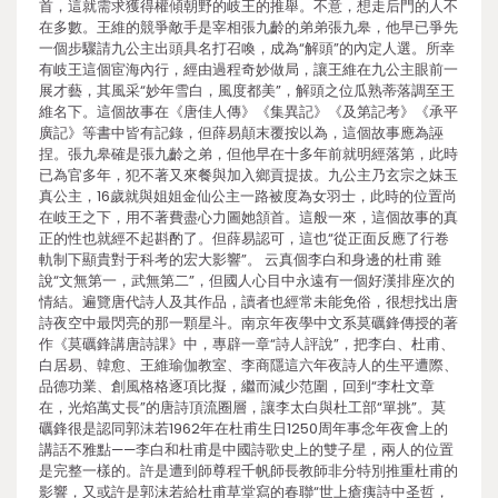
首，這就需求獲得權傾朝野的岐王的推舉。不意，想走后門的人不
在多數。王維的競爭敵手是宰相張九齡的弟弟張九皋，他早已爭先
一個步驟請九公主出頭具名打召喚，成為“解頭”的內定人選。所幸
有岐王這個宦海內行，經由過程奇妙做局，讓王維在九公主眼前一
展才藝，其風采“妙年雪白，風度都美”，解頭之位瓜熟蒂落調至王
維名下。這個故事在《唐佳人傳》《集異記》《及第記考》《承平
廣記》等書中皆有記錄，但薛易顛末覆按以為，這個故事應為誣
捏。張九皋確是張九齡之弟，但他早在十多年前就明經落第，此時
已為官多年，犯不著又來餐與加入鄉貢提拔。九公主乃玄宗之妹玉
真公主，16歲就與姐姐金仙公主一路被度為女羽士，此時的位置尚
在岐王之下，用不著費盡心力圖她頷首。這般一來，這個故事的真
正的性也就經不起斟酌了。但薛易認可，這也“從正面反應了行卷
軌制下顯貴對于科考的宏大影響”。 云真個李白和身邊的杜甫 雖
說“文無第一，武無第二”，但國人心目中永遠有一個好漢排座次的
情結。遍覽唐代詩人及其作品，讀者也經常未能免俗，很想找出唐
詩夜空中最閃亮的那一顆星斗。南京年夜學中文系莫礪鋒傳授的著
作《莫礪鋒講唐詩課》中，專辟一章“詩人評說”，把李白、杜甫、
白居易、韓愈、王維瑜伽教室、李商隱這六年夜詩人的生平遭際、
品德功業、創風格格逐項比擬，繼而減少范圍，回到“李杜文章
在，光焰萬丈長”的唐詩頂流圈層，讓李太白與杜工部“單挑”。莫
礪鋒很是認同郭沫若1962年在杜甫生日1250周年事念年夜會上的
講話不雅點——李白和杜甫是中國詩歌史上的雙子星，兩人的位置
是完整一樣的。許是遭到師尊程千帆師長教師非分特別推重杜甫的
影響，又或許是郭沫若給杜甫草堂寫的春聯“世上瘡痍詩中圣哲，