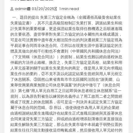
admin
03/20/2025
1 min read
一、題目的提出 失業三方協定全稱為《全國通俗高級黌舍結業生
失業協定書》，其不只是高級院校制訂失業打算、調派結業生和統
計失業率的重要根據，更是保證結業生取得任務機遇之后順遂進職
的主要依憑。盡管學界對失業三方協定的法令屬性尚未構成通說，
可是在司法實務中盡年夜大都法院作出的判決遷就業三方協定視為
平易近事合同而非休息合同。①所以在現實生涯中簽署該協定的主
體及其做出的相干行動也不會遭到《中華國民共和國休息合同法》
（下文簡稱《休息合同法》）的規制，結業生也難以經由過程休息
仲裁的方法停止維權。換言之，失業三方協定是高校、結業生和用
人單元簽署的關于結業生失業意向的商定，僅是用人單元向求職結
業生作出的要約，②不克不及以此認定結業生曾經與用人單元樹立
了休息關系。③固然山東省青島市市北區國民法院在“謝美嫻、山
東舉世興業商業無限公司休息爭議案”的判決中徵引了《休息合同
法》第七條“用人單元自用工之日起即與休息者樹立休息關系”這一
規則，以為原告對被告以練習的名義停止了用工故而二者之間曾經
構成了現實上的休息關系，④可是這一判決并未認定失業三方協定
屬于休息合同的范疇。⑤ 所以，借使倘使作為用人單元的企業經
由過程謝絕結業生進職或許在結業生正式進職后謝絕與其簽署休息
合同來違背失業三方協定，抑或經由過程增添刻薄條目來直接強迫
結業生解除失業三方協定，那么在失業市場中本就處于弱勢位置的
結業生往往只能主動接收這些晦氣成果，然后接收用人單元給付的