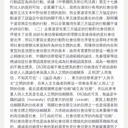
行動認定為掉信行動。依據《中華國民共和公民法典》第五十七條
對法人的規則可知，企業屬于法人，當然合適現行有用的社會信譽
處所立法文本中對信譽主體的規則。而企業違背失業三方協定的行
動違背了該協定中規則的關于用人單元接受結業生的任務，顯明屬
于違背商定任務的行動，所以企業撤消失業三方協定的行動屬于違
約掉信行動。 （二）企業違背失業三方協定的行動對社會信譽次
序發生了迫害 由於社會信譽範疇的管理辦法直接保衛的是社會信
譽次序，所以只要當企業的行動對社會信譽次序發生迫害時才幹應
用社會信譽辦法來規制作為掉信主體的企業。而懂得信譽的內在和
實質則是清楚社會信譽次序的基本，故而有需要對信譽這一概念停
止精緻化分析。中國的信譽發端于品德範疇的誠信，先秦儒家學說
將誠信從社會潛認識形狀演化成為社會顯認識形狀，成為一種感性
的不雅念體系。(15)而這種不雅念體系的實行功效便在于經由過程
促使人人講誠信來保護人與人之間的信賴關系，正所謂“人而無
信，不知其可也”（《論語·為政》）。東方的信譽來源于“人與天
主”之間的崇奉，后來人文主義者則將這一崇奉改革為“人與人”之
間的信賴，最后資產階層將這種“信賴”確立為“信譽”，并以此來考
量人與人尤其是生疏人之間的信賴關系。(16)由此可見，無論是中
國的誠信（honesty）仍是東方的信譽（credit），實質上都是對
信賴關系的分歧表達，我國社會信譽立法的目標之一也是保護各類
社會主體之間的信賴關系，力求經由過程社會信譽立法來重構中國
的高信賴度社會。(17) 由此可知，社會信譽次序的內核是“信賴”，
而社會信譽次序也是由各類社會信譽主體彼此的信賴關系聯絡而成
的，構成高信賴度社會的美妙愿景恰是社會信譽次序被嚴厲遵照之