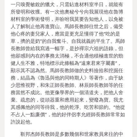
一只嗅覺敏銳的獵犬，只需鉆進材料室半日，就能有
所發明和收獲。有一次他奧秘兮兮向我展現他在魯博
材料室的學術發明，并吩咐我莫要告知他人，以免被
人了解制止他再進寶山。馬師長教師往世之后，備受
他心疼的妻兒家人，應當是更充足懂得了他“吃的是
草，擠的是奶”的自我奮斗、自我就義的平生了。馬師
長教師曾給我寫過一幅字，是抄禪宗六祖的語錄，但
他卻感到內在的事務太消極，不合適他積極進世的勁
健人生不雅，特地標示此條幅為“遠東君來字屬書”，
顯示其不認為然。馬師長教師做的史料撿拾和挖掘任
務，結晶為《魯迅與他的同時期人》等著作，由于缺
少思惟視野，和朱正師長教師、林辰師長教師等的任
務當然不成比。他更像學界的一個清道夫，把他人舍
棄、疏忽的，從頭器重和應用起來，變廢為寶。我尤
其感佩他的同等待我，他的乾淨、吃苦和節約。“他從
不占人一點廉價”，他的好伴侶李允經師長教師常常如
許說起他。
靳邦杰師長教師是多數幾個和世家教員來往的中