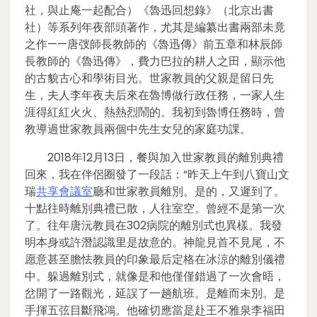
社，與止庵一起配合）《魯迅回想錄》（北京出書
社）等系列年夜部頭著作，尤其是編纂出書兩部未竟
之作——唐弢師長教師的《魯迅傳》前五章和林辰師
長教師的《魯迅傳》，費力巴拉的耕人之田，顯示他
的古貌古心和學術目光。世家教員的父親是留日先
生，夫人李年夜夫后來在魯博做行政任務，一家人生
涯得紅紅火火、熱熱烈鬧的。我初到魯博任務時，曾
教導過世家教員兩個中先生女兒的家庭功課。
2018年12月13日，餐與加入世家教員的離別典禮
回來，我在伴侶圈發了一段話：“昨天上午到八寶山文
瑞
共享會議室
廳和世家教員離別。是的，又遲到了。
十點往時離別典禮已散，人往室空。曾經不是第一次
了。往年唐沅教員在302病院的離別式也異樣。我發
明本身或許潛認識里是故意的。神龍見首不見尾，不
愿意甚至膽怯教員的印象最后定格在冰涼的離別儀禮
中。躲過離別式，就像是和他僅僅錯過了一次會晤，
岔開了一路觀光，延誤了一趟航班。是離而未別。是
手揮五弦目斷飛鴻。他確切應當是赴王不雅泉李福田