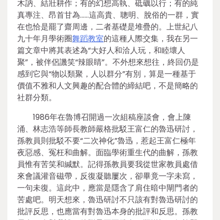
木訥、結壯耕作；有的幻想高執、砥礪以行；有的純
真專注、昂首甘為……這高貴、聰明、脫俗的一群，實
在也恰是罷了齋周邊，二者基礎是堆疊的。上世紀八
九十年月學術圈
舞蹈教室
的這種人際交集，我在另一
篇文章中將其表述為“大好人和洽人玩，和睦壞人
聚”，被伴侶譏笑“辣眼睛”。不外想來想往，終回仍是
感到它與“物以類聚，人以群分”有別，算是一種基于
價值不雅和人文興趣的配合體的締結吧，不是簡略的
社群分類。
1986年在魯博召開過一次組稿座談會，會上陳
涌、林志浩等師長教師嚴格批駁王富仁的魯迅研討，
孫教員則批駁不要“二次神化”魯迅，惹起王富仁極年
夜惡感、冤枉和曲解。面臨學術重生代的曲解，孫教
員惟有苦笑和緘默。記得孫教員要我從世家教員處借
來會議灌音磁帶，反復凝聽屢次，卻畢竟一字未寫，
一句未復。這此中，應當是隱含了肩住暗中閘門者的
苦處吧。明天想來，魯迅研討不只該有對魯迅研討的
批評反思，也應當有對魯迅本身的批評和反思。孫教