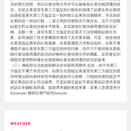
后的傑出預期，所以社會信譽次序亦可以被稱為社會信賴周遭的狀
況。但是企業違背失業三方協定的行動恰好損壞了結業生和企業經
由過程簽署失業三方協定這一契約樹立起來的信賴關系，并且由於
企業的這一掉信行動，二者之間的信譽狀況不復存在。這不只招致
結業生對企業的信賴水平降落，並且致使社會信賴周遭的狀況好
轉。這般一來，違背失業三方協定的企業不只沒有輔助結業生失
業，反而減損了其失業機遇并增添了其失業本錢。可是，借使倘使
企業肩負起應有的社會義務，在客觀層面力求取信如約、在客不雅
層面不做出違背失業三方協定的掉信行動，則不只不會招致失業範
疇社會信賴周遭的狀況的好轉和社會信譽次序的雜亂，反而會起到
穩固失業情勢和優化失業範疇社會信賴周遭的狀況的後果。
（三）傳統部分法的規制辦法存在顯明局限性 起首，由于失業三
方協定不屬于休息合同，結業生在面臨企業違背失業三方協定的題
目時無法經由過程休息仲裁的道路停止維權，只能經由過程提起平
易近事訴訟停止司法接濟。可是結業生提起平易近事訴訟需求承當
的訴訟本錢較為昂揚。從經濟本錢的角度來看，當事人普通需求付
出lawyer 費聘任專門研究lawyer…
WEATHER