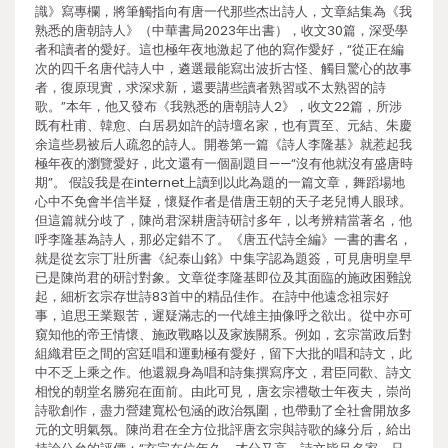
識》寫專欄，將筆觸指向有唐一代那些杰出詩人，文章結集為《我
熟悉的唐朝詩人》（中華書局2023年出書），收文30篇，深受學
者和讀者的愛好。這也極年夜地激起了他的寫作愛好，“從正在編
次的四千名唐代詩人中，遴選最能寫出波折古怪、觸目驚心的故事
者，復原現實，求深求新，還要講些讀者熟習或不太熟習的詩
歌。”本年，他又發布《我熟悉的唐朝詩人2》，收文22篇，所涉
既有杜甫、韓愈、白居易如許的詩壇名家，也有賈至、元結、朱慶
余這些易被后人疏忽的詩人。開卷第一篇《詩人李隆基》就惹起我
極年夜的瀏覽愛好，此文還有一個副題目——“沒有他就沒有盛唐時
期”。 假設我是在internet上讀到以此為題的一篇文章，舞蹈場地
心中不免會半信半疑，懷疑作者是借唐王朝的天子老兒博人眼球。
但這篇就分歧了，陳尚君深耕唐詩研討多年，以考辨精當著名，他
呼李隆基為詩人，那必定錯不了。《唐五代詩全編》一書的書名，
就是從玄宗丁壯所書《紀泰山銘》中集字認為題簽，可見唐明皇早
已是陳尚君的研討對象。文章從李隆基即位及其面臨的施政困難說
起，細析玄宗存世詩83首中的精品佳作。在詩中他遠念祖宗好
事，追思王業艱苦，遲疑滿志的一代雄主抽像呼之欲出。從中亦可
窺知他的帝王情懷、施政戰略以及家族關系。例如，玄宗當政后對
組織君臣之間的宮廷唱和運動極有愛好，留下大批的唱和詩文，此
中不乏上乘之作。他還親身為唱和詩集撰寫序文，君臣同歡、詩文
相悅的朝堂名勝宛在面前。由此可見，唐玄宗禮敬士年夜夫，崇尚
詩歌創作，盡力營建寬松包涵的政治氛圍，也帶動了全社會開放多
元的文明氣氛。陳尚君在全方位批評唐玄宗與詩歌的緣分后，給出