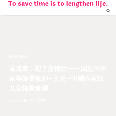
To save time is to lengthen life.
Skip
to
content
WEATHER
高遠東：罷了齋憶往——回想王世
家等師長教師–文史–中國作家找
九宮格聚會網
admin
03/17/2025