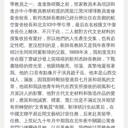
學教員之一。進進魯研圈之前，世家教員本為培訓和
進步中小學教員教研程度的黑龍江黑河璦琿教員進修
黌舍校長，靳邦杰師長教師已經分辨出任在良鄉的航
空黌舍校長和北京101中學引導，最后在名校匯文中黌
舍長任上離休。不只于此，二人都對古代文史材料的
搜集收拾有愛好，所以他們的人生產生交集，也有必
定性吧。更沒想到的是，靳師長教師又是我年夜學和
研討生同班同窗靳瑋的父親。1988年末，我初度見到
坐在罷了齋破沙發上笑嘻嘻的靳邦杰師長教師，下戰
書陰暗的燈光里，他眼睛敞亮、坦蕩、真摯地凝視著
我。他的 口音有點像片子演員趙子岳。他本是山西交
城人，滿族，因我那時剛頒發過寫七月派和胡風的文
章，他就和我談他青年時代在西安所接收的胡風和七
月派詩人的影響。他對古代文史材料和魯迅作品的愛
好，應當和他誠實、樸素、寬仁但是不滿近況并期望
有所轉變的“文青氣質”有關。靳瑋研討生結業后，在
中國文聯平易近間文藝研討室任務，后來赴美留學、
任務。上世紀九十年月中期我在北年夜中關園公寓食
堂門口偶爾碰見她。以后再會面，我們的話題難免繚