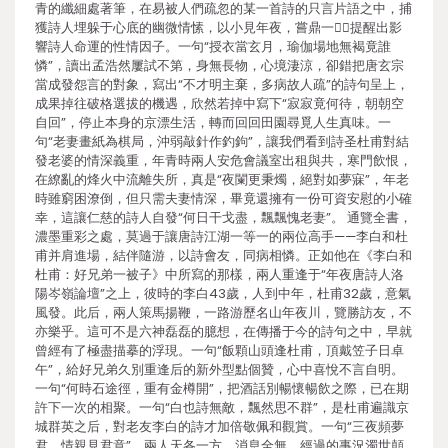
青的纖細處著筆，在易被人們疏忽的某一首詩的只言片語之中，捕
獲詩人埋躲于心底的幽微情愫，以小見年夜，嘗鼎一，提醒出影
響詩人命運的性情因子。一句“授衣當玄月，瑜伽場地無褐竟誰
憐”，讀出孟浩然屢試不第，身無長物，心境淒涼，卻錯把唐玄宗
當成發怨言的對象，寫出“不才明主棄，多病故人疏”的詩句呈上，
成果掉往破格選拔的機遇，欣然若掉中寫下“寂寂竟何待，朝朝空
自回”，停止本身的京漂生活，轉而回回田園尋覓人生真味。一
句“老妻畫紙為棋局，沖弱敲針作釣鉤”，讓我們看到詩圣杜甫對結
發老婆的情深義重，年青時兩人安危會議室出租與共，寒門飲恨，
在繚亂的烽火中流離失所，真是“夜闌更秉燭，絕對如夢寐”，年老
時雖窮困潦倒，但只需夫妻情深，畢竟還擁有一份可資安慰的小確
幸，這讓仁慈的詩人自發“何日干戈盡，飄飄愧老妻”。 通覽全書，
濃墨重彩之處，莫過于讓唐詩江湖一等一的兩位高手——李白和杜
甫并肩進場，結伴隨游，以詩會友，同病相憐。正如他在《李白和
杜甫：好兄弟一被子》中所寫的那樣，兩人重逢于“年夜唐詩人洛
陽岑嶺論壇”之上，彼時的李白43歲，人到中年，杜甫32歲，意氣
風發。此后，兩人策馬揚鞭，一路游歷名山年夜川，覽勝訪友，不
亦樂乎。這可不是六神磊磊的臆想，在傳播于今的詩句之中，早就
曾經有了極盡描摹的浮現。一句“飯顆山頭逢杜甫，頂戴笠子日卓
午”，給好兄弟久別重逢后的新外型點個贊，心中喜悅不言自明。
一句“何時石途徑，重有金樽開”，把酒話別暢懷暢飲之際，已在期
許下一次的相聚。一句“白也詩無敵，飄然思不群”，是杜甫遍識京
城群英之后，對老友李白的詩才加倍敬佩和觀賞。一句“三夜頻夢
君，情親見君意”，兩人天各一方，消息全無，經過的事況濁世顛