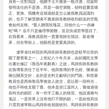
員有一次對我說，他贈予王不雅泉一瓶洋酒，但旋即
發明送往的不是酒，而是一個空酒瓶，頓時趕曩昔矯
正、更換。我獵奇這個過錯是怎么被孫教員認識到
的，也不了解受贈者不雅泉師長教師收到錯送的空瓶
會如何反映。“愛人贈我玫瑰花，回他什么——赤練
蛇”嗎？ 這不只是倫理學困難，並且快成哲學題目了。
在我看來，孫教員固然一貫重視師生情誼、新老傳
承，但在學術上，他顯然是更愛真諦的。
遼寧省社科院的馬蹄疾師長教師也是較早往世的
罷了齋舊客之一。上世紀八十年月末，由於國民文學
出書社修訂《魯迅年夜辭典》之故，馬蹄疾師長教師
在魯博客房住了近半年。他與魯博的李允經、陳漱渝
兩位關系交好，走的是史料文獻研討的門路。和世家
教員也是西南魯迅學會故人故交，是以那一段時光，
他也不時收支罷了齋。他本是浙江溫州人，嘗做過很
長時光的鎖匠，有一些手工藝人的積習。他說過兩句
鬼話，一是世界上沒有他打不開的鎖，一是給他寫信
只需寫遼寧鞍山馬蹄疾收就能收到。馬蹄疾師長教師