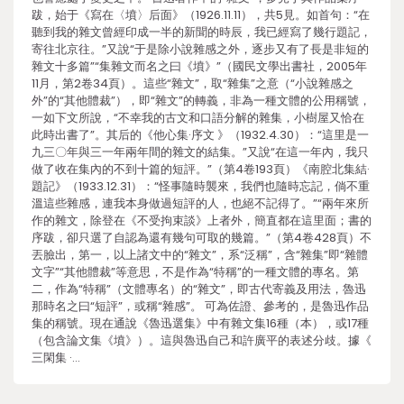
跋，始于《寫在〈墳〉后面》（1926.11.11），共5見。如首句：“在
聽到我的雜文曾經印成一半的新聞的時辰，我已經寫了幾行題記，
寄往北京往。”又說“于是除小說雜感之外，逐步又有了長是非短的
雜文十多篇”“集雜文而名之曰《墳》”（國民文學出書社，2005年
11月，第2卷34頁）。這些“雜文”，取“雜集”之意（“小說雜感之
外”的“其他體裁”），即“雜文”的轉義，非為一種文體的公用稱號，
一如下文所說，“不幸我的古文和口語分解的雜集，小樹屋又恰在
此時出書了”。其后的《他心集·序文 》（1932.4.30）：“這里是一
九三〇年與三一年兩年間的雜文的結集。”又說“在這一年內，我只
做了收在集內的不到十篇的短評。”（第4卷193頁）《南腔北集結·
題記》（1933.12.31）：“怪事隨時襲來，我們也隨時忘記，倘不重
溫這些雜感，連我本身做過短評的人，也絕不記得了。”“兩年來所
作的雜文，除登在《不受拘束談》上者外，簡直都在這里面；書的
序跋，卻只選了自認為還有幾句可取的幾篇。”（第4卷428頁）不
丟臉出，第一，以上諸文中的“雜文”，系“泛稱”，含“雜集”即“雜體
文字”“其他體裁”等意思，不是作為“特稱”的一種文體的專名。第
二，作為“特稱”（文體專名）的“雜文”，即古代寄義及用法，魯迅
那時名之曰“短評”，或稱“雜感”。 可為佐證、參考的，是魯迅作品
集的稱號。現在通說《魯迅選集》中有雜文集16種（本），或17種
（包含論文集《墳》）。這與魯迅自己和許廣平的表述分歧。據《
三閑集 ·…