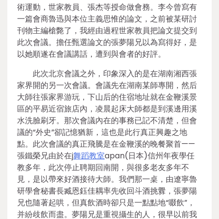
術運動，世家教員、張杰等授命做會務。李今曾寫有
一篇會商魯迅與本位主義思惟的論文，之前被某研討
刊物主編槍斃了，我經由過程世家教員把論文提交到
此次會議。擔任甄選論文的張夢陽兄以為寫得好，是
以她順遂在會議講話，遭到與會者的好評。
此次北京會議之外，印象深入的是在湖南湘西張
家界開的另一次會議。會議先在湖南某師專開，然后
大師往張家界游玩，下山后的住宿地址就在金鞭溪景
區的平易近宿旅店內，凌晨起床大師都是到溪邊用溪
水洗臉刷牙。那次會議內在的事務已記不清楚，但會
議的“外史”卻記憶猶新，這也是此行真正興趣之地
點。此次會議的真正飛騰是在金鞭溪的晚餐聚首——
張鐵榮兄由於在j
舞蹈教室
apan(日本)信州年夜學任
教多年，此次停止聘期回南開，與很多老友多年不
見，是以帶來好酒接待大師。我們那一桌，由遼寧魯
研學會秘書長臧恩鈺佳耦率先收回斗酒挑釁，張夢陽
兄也隨著起哄，但真飲酒時卻只是一點點地“啜飲”，
并紛歧飲而盡。夢陽兄是重視攝生的人，很早以前我