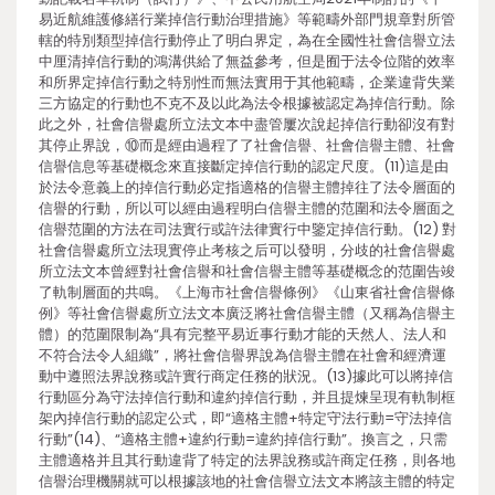
易近航維護修繕行業掉信行動治理措施》等範疇外部門規章對所管
轄的特別類型掉信行動停止了明白界定，為在全國性社會信譽立法
中厘清掉信行動的鴻溝供給了無益參考，但是囿于法令位階的效率
和所界定掉信行動之特別性而無法實用于其他範疇，企業違背失業
三方協定的行動也不克不及以此為法令根據被認定為掉信行動。除
此之外，社會信譽處所立法文本中盡管屢次說起掉信行動卻沒有對
其停止界說，⑩而是經由過程了了社會信譽、社會信譽主體、社會
信譽信息等基礎概念來直接斷定掉信行動的認定尺度。(11)這是由
於法令意義上的掉信行動必定指適格的信譽主體掉往了法令層面的
信譽的行動，所以可以經由過程明白信譽主體的范圍和法令層面之
信譽范圍的方法在司法實行或許法律實行中鑒定掉信行動。(12) 對
社會信譽處所立法現實停止考核之后可以發明，分歧的社會信譽處
所立法文本曾經對社會信譽和社會信譽主體等基礎概念的范圍告竣
了軌制層面的共鳴。《上海市社會信譽條例》《山東省社會信譽條
例》等社會信譽處所立法文本廣泛將社會信譽主體（又稱為信譽主
體）的范圍限制為“具有完整平易近事行動才能的天然人、法人和
不符合法令人組織”，將社會信譽界說為信譽主體在社會和經濟運
動中遵照法界說務或許實行商定任務的狀況。(13)據此可以將掉信
行動區分為守法掉信行動和違約掉信行動，并且提煉呈現有軌制框
架內掉信行動的認定公式，即“適格主體+特定守法行動=守法掉信
行動”(14)、“適格主體+違約行動=違約掉信行動”。換言之，只需
主體適格并且其行動違背了特定的法界說務或許商定任務，則各地
信譽治理機關就可以根據該地的社會信譽立法文本將該主體的特定