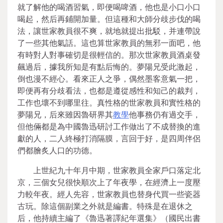
就了解他的喝酒習氣，即便喝啤酒，他也是小口小口
喝起，然后再鋪開加量。但這種和大師分歧步伐的喝
法，讓世家教員很不爽，就地就提出批駁，并連帶說
了一些其他氣話。這也算世家教員的無邪一面吧，他
有時對人對事確切是很輕信的。那次世家教員酒桌發
飆過后，據我所知是有點后悔的。夢陽兄受此激起，
倒也漫不經心。看來正人之爭，偶然墨客意氣一把，
即便再有分歧看法，也都是遵從感性和知己的裁判，
工作也壞不到哪里往。真性格的世家教員和實性格的
夢陽兄，后來雖因魯研界其
教學
他事務仍有過交手，
但他倆都是為中國魯迅研討工作做出了不成替換的進
獻的人，二人終極打消隔膜，言回于好，是四周伴侶
們都膾炙人口的功德。
上世紀九十年月中期，世家教員全家戶口落定北
京，三個女兒很快順次上了年夜學，在經濟上一度壓
力較年夜。經人先容，世家教員也替身代買一些瓷器
古玩。除這個副業之外就是編書。特殊是在退休之
后，他持續主編了《魯迅著譯紀年選集》（國民出書