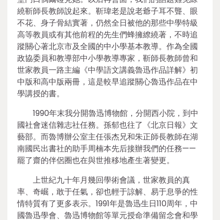
繞靳師長教師說起來。靳瑋老是說老爺子耳不聾、眼
不花、身子骨結實著，仍然全日被他的那些中學特級
高等教員或有其他前程的先生們蜂擁繚繞著，不時追
蹤關心著北京市及全國的中小學基本教導。作為全國
政協委員和教導部中小學教導專家，靳師長教師曾和
世家教員一路主編《中學語文講義魯迅作品詳解》初
中版和高中版兩冊，這是較早追蹤關心魯迅作品在中
學講授的書。
1990年末我分開魯迅博物館，分開西小院，到中
國社會迷信雜志社任務。孫郁也往了《北京日報》文
藝部。而魯博辦公室主任張杰兄和朱正師長教師在湖
南國民出書社的助手周楠本先后接辦我們的任務——
罷了齋的伴侶圈也在與世推移地產生著變更。
上世紀九十年月幾回學術會議，世家教員的真
率、奇崛，敢于任氣，卻也輕于諒解、易于息爭的性
情特質有了更多表示。1991年是魯迅生日110周年，中
國魯迅學會、魯迅博物館等單元授命準備留念會和學