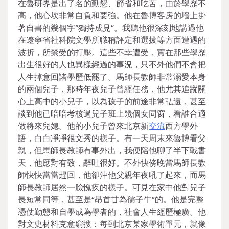
在魯研界是出了名的勤懇、節省和吃苦，由於學歷不
高，他心坎非常自負和要強。他在魯博客房的墻上掛
著自書的幾個字“獨持成見”。我聽他很深刻地講過他
在遼寧省社科院文學所職稱評定和選拔等方面遭遇的
波折，所禁受的打壓。這些不幸遭受，實在那些學歷
出生很好的人也異樣經過的事況，只不外他們不會把
人生掉意回諸學歷低罷了。馬師長教師非常溺愛本身
的兩個兒子，那時年夜兒子曾經任務，他尤其追蹤關
心上高中的小兒子，以為孩子的前途非常弘遠，甚至
談到他已暗暗考核過兒子班上幾個女同窗，看誰合適
做將來兒媳。他的小兒子曾來北京新
交流
西方學外
語，白白凈凈很文秀的樣子。有一天周末來魯博看父
親，但馬師長教師有事外出，我便陪他聊了半下戰書
天，他應對有致，辭吐很好。不外快傍晚當馬師長教
師快快當當趕回，他卻沖他父親年夜吼了起來，而馬
師長教師居然一臉愧疚的樣子。可見在家中他對兒子
長短常同等，甚至是“昂首甘為孺子牛”的。他是完整
憑仗勤懇和自學成為學者的，社會人生經歷極廣。他
對文史材料克意窮搜：每到北京某家學術單元，就像