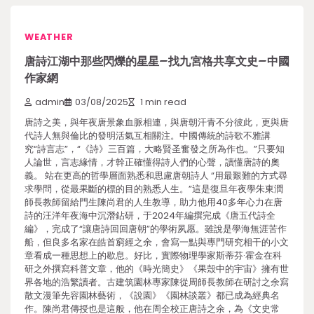
WEATHER
唐詩江湖中那些閃爍的星星–找九宮格共享文史–中國
作家網
admin
03/08/2025
1 min read
唐詩之美，與年夜唐景象血脈相連，與唐朝汗青不分彼此，更與唐
代詩人無與倫比的發明活氣互相關注。中國傳統的詩歌不雅講
究“詩言志”，“《詩》三百篇，大略賢圣奮發之所為作也。”只要知
人論世，言志緣情，才幹正確懂得詩人們的心聲，讀懂唐詩的奧
義。 站在更高的哲學層面熟悉和思慮唐朝詩人 “用最艱難的方式尋
求學問，從最果斷的標的目的熟悉人生。”這是復旦年夜學朱東潤
師長教師留給門生陳尚君的人生教導，助力他用40多年心力在唐
詩的汪洋年夜海中沉潛鉆研，于2024年編撰完成《唐五代詩全
編》，完成了“讓唐詩回回唐朝”的學術夙愿。雖說是學海無涯苦作
船，但良多名家在皓首窮經之余，會寫一點與專門研究相干的小文
章看成一種思想上的歇息。好比，實際物理學家斯蒂芬·霍金在科
研之外撰寫科普文章，他的《時光簡史》《果殼中的宇宙》擁有世
界各地的浩繁讀者。古建筑園林專家陳從周師長教師在研討之余寫
散文漫筆先容園林藝術，《說園》《園林談叢》都已成為經典名
作。陳尚君傳授也是這般，他在周全校正唐詩之余，為《文史常