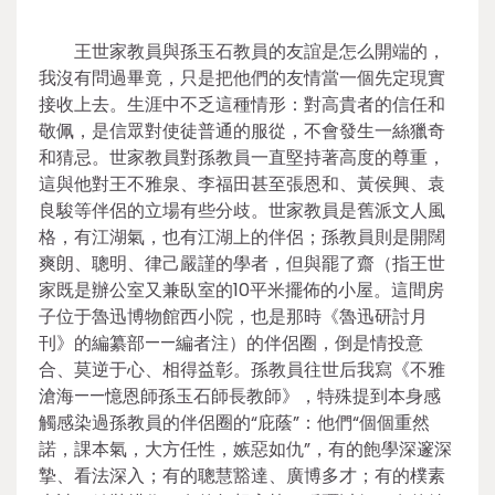
王世家教員與孫玉石教員的友誼是怎么開端的，
我沒有問過畢竟，只是把他們的友情當一個先定現實
接收上去。生涯中不乏這種情形：對高貴者的信任和
敬佩，是信眾對使徒普通的服從，不會發生一絲獵奇
和猜忌。世家教員對孫教員一直堅持著高度的尊重，
這與他對王不雅泉、李福田甚至張恩和、黃侯興、袁
良駿等伴侶的立場有些分歧。世家教員是舊派文人風
格，有江湖氣，也有江湖上的伴侶；孫教員則是開闊
爽朗、聰明、律己嚴謹的學者，但與罷了齋（指王世
家既是辦公室又兼臥室的10平米擺佈的小屋。這間房
子位于魯迅博物館西小院，也是那時《魯迅研討月
刊》的編纂部——編者注）的伴侶圈，倒是情投意
合、莫逆于心、相得益彰。孫教員往世后我寫《不雅
滄海——憶恩師孫玉石師長教師》，特殊提到本身感
觸感染過孫教員的伴侶圈的“庇蔭”：他們“個個重然
諾，課本氣，大方任性，嫉惡如仇”，有的飽學深邃深
摯、看法深入；有的聰慧豁達、廣博多才；有的樸素