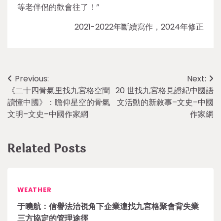
等老伴侶的歡會往了！”
2021-2022年斷續寫作，2024年修正
Post
Previous:
Next:
《二十四骨氣里找九宮格空間
20 世找九宮格見證紀中國語
navigation
讀懂中國》：瞻仰星空的骨氣
文活動的新敘事–文史–中國
文明–文史–中國作家網
作家網
Related Posts
WEATHER
于曉航：信譽法治視角下企業違找九宮格聚會背失業
三方協定的管理途徑