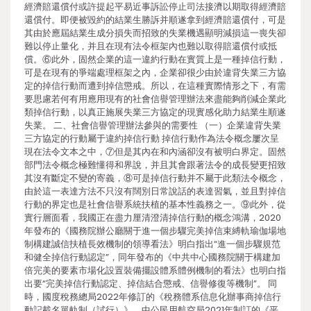
經濟賠還償付或許提起平易近事訴訟停止司法接濟以期取得經濟賠
還償付。即便被毀約的結業生勝訴并順遂拿到經濟賠還償付，可是
其由於應屆結業生成分損失而招致的失業機遇顯明減損這一喪失卻
難以停止量化，并且在現有法令框架內也難以取得賠還償付或抵
償。⑥此外，固然企業的這一違約行動在實質上是一種掉信行動，
可是在現有的爭端處理框架之內，企業卻很少由於違背失業三方協
定的掉信行動而遭到掉信懲戒。所以，在這種實際情形之下，有需
要思慮若何有用應用現有的社會信譽管理辦法來盡能夠削減企業此
類掉信行動，以真正施展失業三方協定的現實感化助力結業生順遂
失業。 二、社會信譽管理辦法參與的需要性 （一）企業違背失業
三方協定的行動屬于違約掉信行動 掉信行動作為法令概念屢次呈
現在法令文本之中，⑦但是其內在和內涵卻沒有被明白界定。固然
部門法令概念極難懂得和界說，并且其會跟著法令的成長變更招致
其沒有斷定不變的寄義，⑧可是掉信行動并不屬于此類法令概念，
由於這一表達方法不只沒有闊別日常說話的表達習氣，並且對掉信
行動的界定也是社會信譽系統扶植的基本性義務之一。⑨此外，從
實行層面看，我國正在盡力厘清澄清掉信行動的概念鴻溝，2020
年發布的《國務院辦公廳關于進一個步驟完美掉信束縛軌瑜伽場地
制構建誠信扶植長效機制的領導看法》明白指出“進一個步驟規范
和健全掉信行動認定”，同年發布的《中共中心國務院關于構建加
倍完美的要素市場化設置裝備擺設體系體例機制的看法》也明白指
出要“完美掉信行動認定、掉信結合懲戒、信譽修復等機制”。 同
時，國度稅務總局2022年修訂的《稅務體系信息化辦事商掉信行
動記載名單軌制（試行）》、中公民用航空局2021年制訂的《平