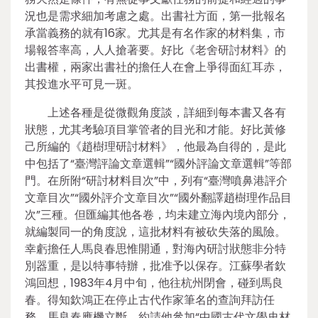
況也是需求細加考慮之處。出書社方面，第一批報名
承當義務的就有16家。尤其是有名作家的材料集，市
場報答率高，人人搶著要。好比《老舍研討材料》的
出書權，兩家出書社的擔任人在會上爭得面紅耳赤，
其投進水平可見一斑。
上述各種是從微觀角度談，詳細到每本書又各有
狀態，尤其考驗項目掌管者的目光和才能。好比黃修
己所編的《趙樹理研討材料》，他最為自得的，是此
中包括了“臺灣評論文章選輯”“國外評論文章選輯”等部
門。在所附“研討材料目次”中，列有“臺灣噴鼻港評介
文章目次”“國外評介文章目次”“國外翻譯趙樹理作品目
次”三種。但匯編其他各卷，均未建立海內境內部分，
就編製同一的角度說，這批材料有被砍失落的風險。
幸虧擔任人馬良春思惟開通，對海內研討狀態非分特
別器重，是以特事特辦，批准予以保存。江蘇學者欽
鴻回想，1983年4月中旬，他往杭州閉會，碰到馬良
春。得知欽鴻正在停止古代作家筆名的查詢拜訪任
務，馬良春應機立斷，約請他參加“中國古代文學史材