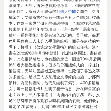
基基本。天然，唐弢也有其他考量：小我做的材料有
學術特性，所有人全體做的則
個人空間
更周全且更具
威望性；文學所古代室有一路做所有人全體項目標基
本；作為一家專門研究的研討機構，也應當往承當高
校未便于和諧的年夜型項目——這一點對于馬良春日
后的一系列學術計劃是有深入啟示的。吳子敏、徐迺
翔和馬良春三人未介入手冊的編輯，而是在唐弢的領
導下，接辦了《魯迅論文學藝術》的編寫任務。這本
書在20世紀60年月便有計劃，此后任務擱淺，書稿遺
掉，此次重起爐灶，也有新的定位：固然70年月后期
編印過大批魯迅選本，但多為分類語錄式的，掉往詳
細語境，天然妨害讀者正確懂得，也毀傷了魯迅文字
的多義性。是以三人多采用全文節錄的措施，少部門
節錄。為便利查閱，他們又編制了索引。400多篇選
文，每一篇都用卡片注明了相干信息，掛在辦公室的
兩面墻上，三人考慮選目，均衡內在的事務，舉手投
足間頗有年夜將策劃戰爭時看輿圖的氣概。他們最后
選定了70多萬字。此書1980年由國民文學出書社出