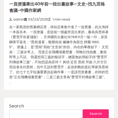
一頁便箋牽出40年前一段出書故事–文史-找九宮格
會議-中國作家網
admin
03/23/2025
1 min read
在一家熟習的舊書網店里，得知店東集中進了一批舊書，此次淘得
一本簽名本、一頁便箋，是從統一個處所流出來的，書為吳恩裕著
《曹雪芹佚著淺探》，天津國民出書社1979年11月一版一印，扉頁
鋼筆字簽名：“恩裕遺著，敬贈叔叔 嬸嬸作為留念 靜蘭 1980、
5”。 便箋上，是“恩裕”寫給“文宏叔”的信，內在的事務如下： 文宏
叔： 三篇全寄上。 范曾正在飛機場畫壁畫，明晚往找他畫，畫就
即寄上不誤。 我還想寫三篇的報頭字，總題無妨用鉛字排“曹雪芹
列傳故事三篇”，不知您認為若何？ 匆頌 近安 恩裕 拜啟 六月廿日
寫信者名叫恩裕，信中又說到曹雪芹，起首斟酌的是紅學家吳恩裕
了。此七十七字短箋重要說起兩件事：一是請范曾畫畫，此時的范
曾“正在飛機場畫壁畫”；二是三篇文章為“曹雪芹列傳故事三篇”。
…
Search
Search