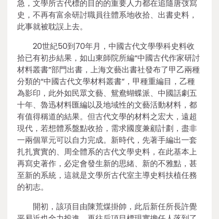
急，文學所古代標的目的的重要人力都在追隨唐弢寫
史，不再有富余研討職員往體系地收拾、出書史料，
此事就被耽誤上去。
20世紀50到70年月，中國古代文學學科史料收
拾已有初步結果，如山東師院所編“中國古代作家研討
材料叢書”部門出書，上海文藝出書社發布了甲乙兩種
分類的“中國古代文學材料叢書”，甲種重編目，乙種
為影印，此外如民眾文藝、鴛鴦蝴蝶派、中國話劇五
十年、魯迅材料匯編以及地域性的文藝活動材料，都
有值得稱道的結果。但古代文學的材料之宏大，遠超
現代，若想體系盤點收拾，需求國度兼顧計劃，盡非
一兩個單元可以自力完成。新時代，先著手編出一套
扎扎實實的、周全體系的古代文學史料，在此基本上
再寫史著作，必定會發生新的思緒、新的不雅點，甚
至新的系統，這就是文學所古代室主導史料扶植任務
的初志。
開初，該項目由陳荒煤掛帥，此后新任所長許覺
平易近也全力投進，再往后項目標現實擔任人落到了