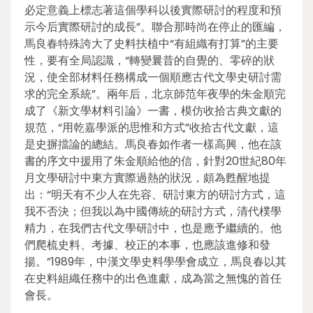
必定意義上標志著這個學科以後實際研討的程度和預
示今后實際研討的成長”。聯合那時尚在停止的匯編，
馬良春特殊誇大了史料扶植中“有組織有打算”的主要
性，要有全局認識，“轉變曩昔的自覺的、零碎的狀
況，使全部材料任務構成一個順應古代文學史研討需
求的完全系統”。兩年后，北京師范年夜學的朱金順完
成了《新文學材料引論》一書，模仿收拾古典文獻的
規范，“用乾嘉學派的思惟和方式”收拾古代文獻，這
是史摒擋論的總結。馬良春如作者一樣高興，他在該
書的序文中援用了朱金順給他的信，針對20世紀80年
月文學研討中東方實際過熱的狀況，頗為甦醒地提
出：“明天有不少人在先容、研討東方的研討方式，這
我不否決；但我以為中國傳統的研討方式，清代樸學
精力，在我們古代文學研討中，也是應予繼續的。他
們爬梳史料、考據、校正的本事，也應該進修和發
揚。”1989年，中漢文學史料學學會成立，馬良春以其
在史料組織任務中的出色進獻，成為當之無愧的首任
會長。