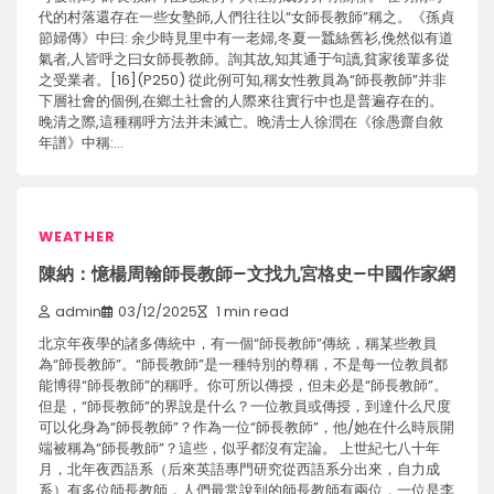
代的村落還存在一些女塾師,人們往往以“女師長教師”稱之。《孫貞
節婦傳》中曰: 余少時見里中有一老婦,冬夏一蠶絲舊衫,俛然似有道
氣者,人皆呼之曰女師長教師。詢其故,知其通于句讀,貧家後輩多從
之受業者。[16](P250) 從此例可知,稱女性教員為“師長教師”并非
下層社會的個例,在鄉土社會的人際來往實行中也是普遍存在的。
晚清之際,這種稱呼方法并未滅亡。晚清士人徐潤在《徐愚齋自敘
年譜》中稱:…
WEATHER
陳納：憶楊周翰師長教師–文找九宮格史–中國作家網
admin
03/12/2025
1 min read
北京年夜學的諸多傳統中，有一個“師長教師”傳統，稱某些教員
為“師長教師”。“師長教師”是一種特別的尊稱，不是每一位教員都
能博得“師長教師”的稱呼。你可所以傳授，但未必是“師長教師”。
但是，“師長教師”的界說是什么？一位教員或傳授，到達什么尺度
可以化身為“師長教師”？作為一位“師長教師”，他/她在什么時辰開
端被稱為“師長教師”？這些，似乎都沒有定論。 上世紀七八十年
月，北年夜西語系（后來英語專門研究從西語系分出來，自力成
系）有多位師長教師，人們最常說到的師長教師有兩位，一位是李