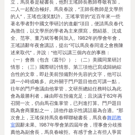
立，馬良春是秘書長，他對王瑤師長教師尊敬有加，
二人一起配合極好。馬良春說，“王師長教師是文學所
的人”，王瑤也淺笑默許。王瑤掌管的“近百年來一些
著名學者對中國文學研討的進獻”項目，便請馬良春代
為擔任，以文學所的學者為主來撰寫，鄧紹基、沈成
全、范寧、董乃斌等餐與加入。1982年的學會年會，
王瑤請辭年夜會講話，提出“可以馬良春同道之會務陳
述來取代”，并說：“他可以講三個內在的事務：
（一）會務（包含《叢刊》）；（二）美國同業研討
情形；（三）國際研討情形。第三項他已寫成歸納綜
合性的文章，即赴美前預備對外先容的文字，他可以
講一小時或略多。此外關于門戶題目他也可講一點，
往年的門戶會議由他掌管，文研所總結任務時以為此
會為最勝利者，緣由即在預備充足；且決議于82年再
召開一次，仍由馬召集掌管，已列進打算。門戶題目
既為會商重點之一，請他作啟示性講話最為合適。”那
次會上，王瑤保持馬良春蟬聯秘書長，馬良春
舞蹈教
室
固辭未果。1987年學會第四屆年會，理事會分歧推
薦他為副會長，馬良春峻拒。有感于會上有些人爭當