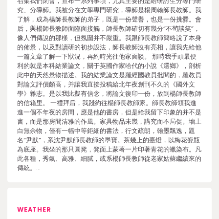
召集我們閉會，宣布一系列事項，尤其主要的是給研討生分專門研
究、分導師。我被分在文學專門研究，導師是楊周翰師長教師。我
了解，成為楊師長教師的弟子，既是一份聲譽，也是一份挑釁。會
后，與楊師長教師面臨面接觸，師長教師確切有幾分“不茍談笑”，
像人們傳說的那樣，但氛圍并不嚴重。我跟師長教師簡略說了本身
的佈景，以及對讀研的初步設法，師長教師沒有亮相，讓我先給他
一篇文章了解一下狀況，再約時光往他家面談。 那時我手頭最便
利的就是本科結業論文，關于英國作家哈代的小說《還鄉》，剖析
此中的天然景物描述。我的結業論文是羅經國教員批閱的，羅教員
對論文評價頗高，并讓我直接投稿給北年夜創刊不久的《國外文
學》雜志。是以我比擬有信念，將論文復印一份，放到楊師長教師
的信箱里。 一禮拜后，我踐約往楊師長教師家。師長教師領我進
進一個不年夜的房間，應是他的書房，但是給我留下印象的并不是
書，而是那房間清雅的作風。家具物品未幾，講究而不局促。墻上
白無余物，僅有一幅中等鉅細的書法，行文疏朗，翰墨飄逸，題
名“尹默”，系沈尹默師長教師的墨寶。茶幾上的臺燈，以梅花瓷瓶
為底座。我坐的那只圓凳，凳面上蒙著一片印著青花的蠟染布。凡
此各種，秀氣、高雅、細膩，或系楊師長教師從老家姑蘇繼續來的
傳統。…
WEATHER