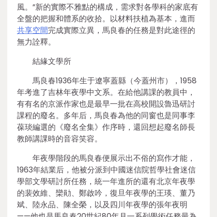
風。”新的實際不雅點的構成，需求對各學科的家底有
全盤的把握和體系的收拾。以材料扶植為基本，進而
共享空間
完成實際立異，馬良春的任務是對此途徑的
無力詮釋。
結緣文學所
馬良春1936年生于遼寧蓋縣（今蓋州市），1958
年考進了吉林年夜學中文系。在給他講課的教員中，
有有名的京派作家也是最早一批在高校開設魯迅研討
課程的廢名。多年后，馬良春為他的同窗也是同事李
葆琰編選的《廢名全集》作序時，還回想起廢名師長
教師講課時的音容笑容。
年夜學階段的馬良春便展示出不俗的寫作才能，
1963年結業后，他被分派到中國迷信院哲學社會迷信
學部文學研討所任務，統一年進所的還有北京年夜學
的裴效維、欒勛、鄭啟吟，復旦年夜學的王瑛、董乃
斌、陸永品、陳全榮，以及四川年夜學的張年夜明
——他也是馬良春20世紀80年月一系列學術任務最為