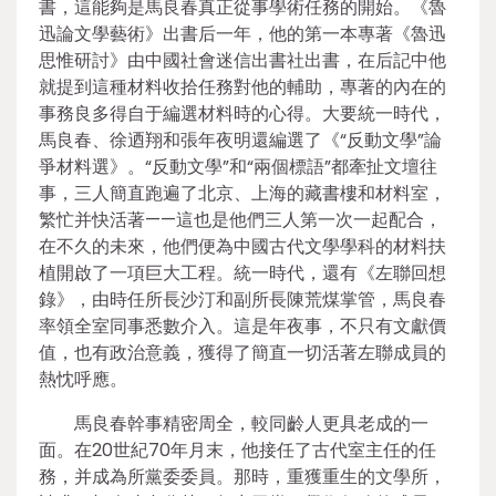
書，這能夠是馬良春真正從事學術任務的開始。《魯
迅論文學藝術》出書后一年，他的第一本專著《魯迅
思惟研討》由中國社會迷信出書社出書，在后記中他
就提到這種材料收拾任務對他的輔助，專著的內在的
事務良多得自于編選材料時的心得。大要統一時代，
馬良春、徐迺翔和張年夜明還編選了《“反動文學”論
爭材料選》。“反動文學”和“兩個標語”都牽扯文壇往
事，三人簡直跑遍了北京、上海的藏書樓和材料室，
繁忙并快活著——這也是他們三人第一次一起配合，
在不久的未來，他們便為中國古代文學學科的材料扶
植開啟了一項巨大工程。統一時代，還有《左聯回想
錄》，由時任所長沙汀和副所長陳荒煤掌管，馬良春
率領全室同事悉數介入。這是年夜事，不只有文獻價
值，也有政治意義，獲得了簡直一切活著左聯成員的
熱忱呼應。
馬良春幹事精密周全，較同齡人更具老成的一
面。在20世紀70年月末，他接任了古代室主任的任
務，并成為所黨委委員。那時，重獲重生的文學所，