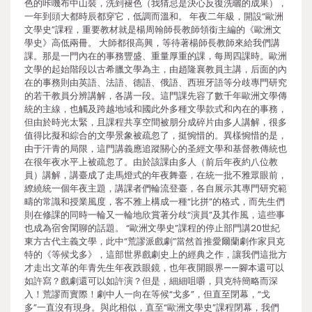
色的咔嘰布中山裝，洗到褪色（我猜忌是決心反復洗曬的成果），
一年到頭大都時辰都穿它，低調而溫和。 年夜二年級，開設“歐洲
文學史”課程，重要教材就是楊周翰師長教師領銜主編的《歐洲文
學史》高低兩冊。 大師都很高興，等待著楊師長教師來給我們講
課。那是一門內在的事務豐盛、重量厚重的課，每周四課時。歐洲
文學的起始階段以古希臘文學為主，由趙隆襄教員主講，后面的內
在的事務則由英語、法語、德語、俄語、西班牙語等分歧專門研究
的若干教員分辨講解，各講一段。這門課先容了數千年歐洲文學傳
統的主線，也觸及跨越地域和國此外多種文學款式和內在的事務，
但由於時光太緊，且課程共享空間被朋分成碎片由多人講解，很多
值得比擬和綜合的文學景象被疏忽了，挺惋惜的。異樣惋惜的是，
由于汗青的局限，這門講義應追蹤關心的圣經文學和基督教傳統也
在很年夜水平上被疏忽了。由於該課由多人（前后年夜約八位教
員）講解，講臺成了走馬燈式的年夜舞臺，在統一批不雅眾眼前，
繚繞統一個年夜主題，講課者們輪流登臺，各自展示其專門研究範
疇的常識和授業風度，客不雅上構成一種“比拼”的格式，而先生們
則在修課的同時一輪又一輪地欣賞著分歧“演員”及其作風，這些事
也成為宿舍閑聊的話題。 “歐洲文學史”課程的停止部門講20世紀
東方古代主義文學，此中“荒謬派戲劇”當然首推愛爾蘭劇作家貝克
特的《等候戈多》，這部世界戲劇史上的經典之作，讓我們這批方
才走出文革的年青先生年夜跌眼鏡，也年夜開眼界——腳本還可以
如許寫？戲劇還可以如許演？但是，細細咀嚼，貝克特簡略而深
入！荒謬而實際！劇中人一向在等候“戈多”，但直至閉幕，“戈
多”一直沒有現身。與此相似，直至“歐洲文學史”課程閉幕，我們