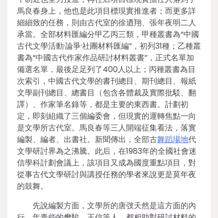
馬良春身上，他也是此項目標現實推進者；而更多詳
細細致的任務，則由古代室的徐迺翔、張年夜明二人
承當。全部材料匯編分甲乙丙三類，甲種叢書為“中國
古代文學活動·論爭·社團材料匯編”，初列31種；乙種叢
書為“中國古代作家作品研討材料叢書”，正式名單加
備選名單，最後足足列了400人以上；丙種叢書為目
次索引，中國古代文學的書刊總目、期刊總目、報紙
文學副刊總目、總書目（包含各體裁及實際批駁、翻
譯）、作家筆名錄等，都是主要的東西書。計劃初
定，即刻組織了三個編委會，但現實的運轉焦點一向
是文學所古代室。馬良春等三人開端征集看法，落實
編製、編者、出書社。新聞傳出，全部古
舞蹈場地
代
文學研討界為之沸騰。此后，在1983年的全國社會迷
信學科計劃會議上，該項目又成為國度重點項目，對
從事古代文學研討與講授任務的學者來說更是莫年夜
的鼓舞。
先說編製方面，文學所的唐弢天然是這方面的內
行，年青些的樊駿、王信等人，都相助對研討材料的