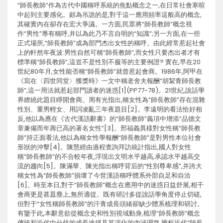
“師長教師”作為古代中國稱呼系統的焦點概念之一,在日常社會寒暄
中起到主要感化。頗為吊詭的是,對于這一應用頻率這般高的概念,
其確實內在卻存在宏大爭議。一方面,民眾將“師長教師”概念視
作“男性”專有稱呼,并以為此乃不言自明的“知識”;另一方面,在一些
正式場所,“師長教師”成為部門杰出女性的稱呼。由此經常惹起社會
上的軒然年夜波:男性自然可稱“師長教師”,而女性只要杰出者才有
標準稱“師長教師”,這豈不是性別不服等的主要例證? 實在,早在20
世紀80年月,女性能否稱“師長教師”就曾惹起會商。1986年,阿甲在
《寫在〈四世同堂〉獲獎時》一文中稱老舍夫報酬“胡絜青師長教
師”,這一用法就惹起部門讀者的迷惑[1](PP77-78)。21世紀,說話學
界繚繞此題目睜開會商。周有光指出,稱女性為“師長教師”存在混雜
性別、重男輕女、用詞凌亂三年夜題目[2]。李遠明的看法恰好相
反,他以為應在《古代漢語辭書》的“師長教師”義項中增添“品德文
章兼備而年壽已高的著名女性”[3]。邢福義異樣對女性稱“師長教
師”持正面看法,他以為稱女性學報酬“師長教師”是對男性本位社會
形狀的沖擊[4]。陳慧經由過程查詢拜訪統計指出,國人對女性
稱“師長教師”的不合較年夜,浮現出文明水平越高,承認水平越高交
流的趨向[5]。陳滿華、陳光指出稱呼背后的“性別尊卑感”,并誇大
稱女性為“師長教師”損壞了今世漢語稱呼體系外部自足和自洽
[6]。時至本日,對于“師長教師”概念在應用中的迷惑日益舒展,相干
會商更是甚囂塵上,無所適從。既有研討多從說話學角度停止切磋,
但對于“女性稱師長教師”的汗青成長頭緒卻缺少體系梳理和研討。
有鑒于此,本辭意欲從概念史和性別視域動身,梳理“師長教師”概念
傳統和近代中分歧的成長途徑及其演化的內涵理路,辨析近代“師長