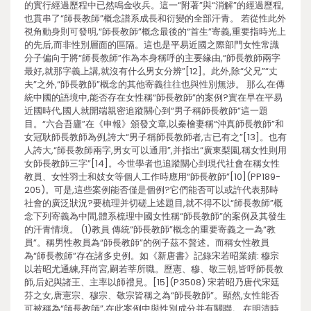
的實行經過歷程中已然鳴金收兵。這一“附著”與“消解”的經過歷程,
也貫串了“師長教師”概念譜系成長和衍變的全部汗青。 若從性此外
視角動身則可發明,“師長教師”概念最後的“首生”寄義,重要指時光上
的先后,而非性別層面的區隔。這也是平易近國之際部門女性常識
分子偏向于將“師長教師”作為本身稱呼的主要緣由,“師長教師兩字
最好,就那字義上講,就沒有什么男女分辨”[12]。此外,除“父兄”“丈
夫”之外,“師長教師”概念的其他寄義往往也與性別無涉。 那么,在傳
統中國的語境中,能否存在女性稱“師長教師”的案例?實在早在平易
近國時代,國人就開端親密追蹤關心到“男子稱師長教師”這一題
目。“六合吾廬”在《申報》頒發文章,以秦檜妻稱“沖真師長教師”和
女冠耿師長教師為例,誇大“男子稱師長教師者,古已有之”[13]。也有
人誇大,“師長教師兩字,男女可以通用”,并指出“廣東梨園,稱女性則用
女師長教師三字”[14]。今世學者也追蹤關心到現代社會在稱女性
教員、女性羽士和妓女等個人工作時應用“師長教師”[10](PP189-
205)。可是,這些案例能否僅是個例?它們能否可以或許代表那時
社會的廣泛狀況?要梳理并切磋上述題目,就不得不以“師長教師”概
念下列寄義為中間,體系梳理中國女性稱“師長教師”的案例及其發生
的汗青情境。 (1)教員 傳統“師長教師”概念的重要寄義之一為“教
員”。稱男性教員為“師長教師”的例子茲不贅述。而稱女性教員
為“師長教師”存在諸多史例。如《新唐書》記錄宋若昭業績: 穆宗
以若昭尤通練,拜尚宮,嗣若莘所職。歷憲、穆、敬三朝,皆呼師長教
師,后妃與諸王、主率以師禮見。[15](P3508) 宋若昭乃唐代宋廷
芬之女,唐憲宗、穆宗、敬宗皆稱之為“師長教師”。顯然,女性能否
可被稱為“師長教師”,在此案例中與性別成分并有關聯。 在明清時