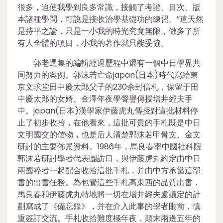
很多，迫使我學到良多常識，接觸了考證、目次、版
本諸種學問，可說是接收治學基礎功的練習。”這天然
是持平之論，只是一小我的時光究竟無限，做多了所
有人全體的項目，小我的著作就只能妥協。
郭老選集的編輯經過歷程中還有一個中日學界共
同努力的案例。郭沫若亡命japan(日本)時代寫給東
京文求堂田中慶太郎父子的230余封信札，保留于田
中慶太郎的女婿、金澤年夜學聲譽傳授增井經夫手
中。japan(日本)漢學家伊藤虎丸傳授對這批材料停
止了初步收拾，在他看來，這批可貴的手札既是中日
文明國交的信物，也是后人清楚郭沫若甲骨文、金文
研討的主要佈景資料。1986年，馬良春率中國社科院
郭沫若研討學者代表團訪日，與伊藤虎丸約定由中日
兩國粹者一起配合收拾這批手札，并由中方承當這部
書的出書任務。為包管這些手札高東西的品質出書，
馬良春和伊藤虎丸特地將一切在增井經夫處議定的計
劃寫成了《備忘錄》，并在介入此事的學者眼前，慎
重簽訂交流。手札收拾難度極年夜，顛末兩邊五年的