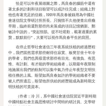
恰是可以年夜展雄圖之際，馬良春的腦筋中還有
著太多的計劃和項目盼望可以或許往完成；組織上對
他也有著充足的信賴，1991年馬良春被錄用為中國社
會迷信院文學研討所所長。只惋惜不久他便查出癌癥
早期，臨終前還對那些尚未落成的項目記憶猶新。鄭
敏詩中說的，“突起頸肌、從不吐嗟歎，載著過重的累
贅，默默前行”，大要可以視作馬良春平生的寫照。
在停止哲學社會迷信三年夜系統扶植的經過歷程
中，我們當然需求那些耐得住寂寞、板凳甘坐十年冷
的學者，我們也異樣需求那些有目光、有擔負、有思
惟、有計劃、有才能的學術組織者，以期最年夜限制
地施展出我們的軌制可以集中氣力停止年夜型文明扶
植任務的上風。盼望如馬良春如許的學術組織者不要
被人們所遺忘，盼望他所供給的經歷能成為新時期文
明扶植的可貴資本。
（作者：冷 川，系中國社會迷信院習近平新時期
中國特點社會主義思惟研討中間特約研討員、文學研