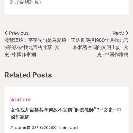
討所副研討員）
Post
Previous:
Next:
瀏覽瓊瑤：字字句句是為愛熄
王佐良傳授1980年月找九宮
navigation
滅的熱火找九宮格共享–文
格私密空間的文明出訪–文
史–中國作家網
史–中國作家網
Related Posts
WEATHER
女性找九宮格共享何故不宜稱“師長教師”?–文史–中
國作家網
admin
03/18/2025
1 min read