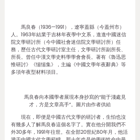
馬良春（1936—1991），遼寧蓋縣（今蓋州市）
人。1963年結業于吉林年夜學中文系，進進中國迷信
院文學研討所（今中國社會迷信院文學研討所）任
務，歷任古代文學研討室主任，文學研討所副所長、
所長。曾任中漢文學史料學學會會長。著有《魯迅思
惟研討》《惴惴集》，主編《中國文學年夜辭典》等
多項年夜型材料項目。
馬良春向本國學者展現本身抄寫的“能于淺處見
才，方是文章高手”。圖片由作者供給
現在，即便是中國古代文學的研討者，生怕也沒
有幾多人了解馬良春這個名字了。實在他分開我們不
外30多年，1991年往世。在全部20世紀80年月，他活
潑于中國古代文學範疇，那十年也是他學術性命中最