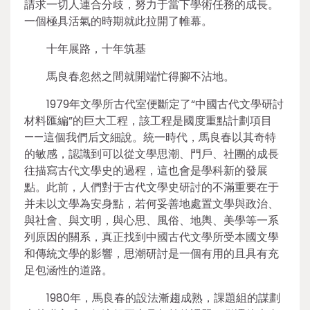
請求一切人連合分歧，努力于當下學術任務的成長。
一個極具活氣的時期就此拉開了帷幕。
十年展路，十年筑基
馬良春忽然之間就開端忙得腳不沾地。
1979年文學所古代室便斷定了“中國古代文學研討
材料匯編”的巨大工程，該工程是國度重點計劃項目
——這個我們后文細說。統一時代，馬良春以其奇特
的敏感，認識到可以從文學思潮、門戶、社團的成長
往描寫古代文學史的過程，這也會是學科新的發展
點。此前，人們對于古代文學史研討的不滿重要在于
并未以文學為安身點，若何妥善地處置文學與政治、
與社會、與文明，與心思、風俗、地輿、美學等一系
列原因的關系，真正找到中國古代文學所受本國文學
和傳統文學的影響，思潮研討是一個有用的且具有充
足包涵性的道路。
1980年，馬良春的設法漸趨成熟，課題組的謀劃