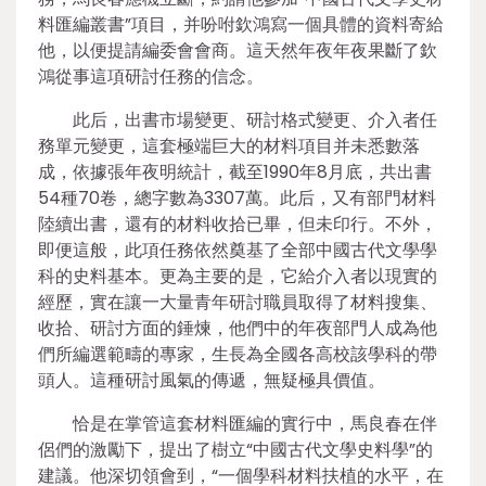
料匯編叢書”項目，并吩咐欽鴻寫一個具體的資料寄給
他，以便提請編委會會商。這天然年夜年夜果斷了欽
鴻從事這項研討任務的信念。
此后，出書市場變更、研討格式變更、介入者任
務單元變更，這套極端巨大的材料項目并未悉數落
成，依據張年夜明統計，截至1990年8月底，共出書
54種70卷，總字數為3307萬。此后，又有部門材料
陸續出書，還有的材料收拾已畢，但未印行。不外，
即便這般，此項任務依然奠基了全部中國古代文學學
科的史料基本。更為主要的是，它給介入者以現實的
經歷，實在讓一大量青年研討職員取得了材料搜集、
收拾、研討方面的錘煉，他們中的年夜部門人成為他
們所編選範疇的專家，生長為全國各高校該學科的帶
頭人。這種研討風氣的傳遞，無疑極具價值。
恰是在掌管這套材料匯編的實行中，馬良春在伴
侶們的激勵下，提出了樹立“中國古代文學史料學”的
建議。他深切領會到，“一個學科材料扶植的水平，在