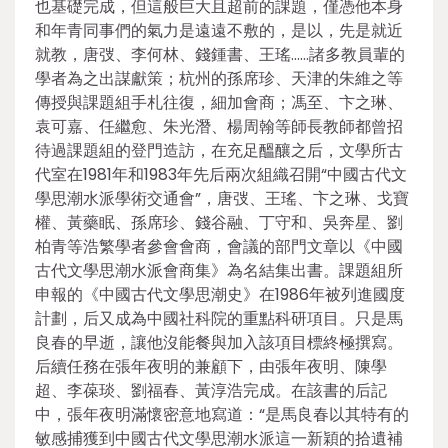
也基礎完成，但這般巨大且超前的課題，僅憑他本身
和年青同事們的氣力是遠遠不敷的，是以，先是就近
就教，唐弢、李何林、錢鍾書、王瑤……諸多教員輩的
學者為之出謀獻策；杭州的孫席珍、天津的朱維之等
傳授與課題組手札往復，細加會商；馮至、卞之琳、
袁可嘉、任繼愈、朱光潛、楊周翰等師長教師都曾招
待過課題組的登門造訪，在充足醞釀之后，文學所古
代室在1981年和1983年先后兩次組織召開“中國古代文
學思潮水派學術交通會”，唐弢、王瑤、卞之琳、戈寶
權、黃藥眠、孫席珍、錢谷融、丁守和、吳奔星、劉
柏青等浩繁學者參會會商，會議的部門文章以《中國
古代文學思潮水派會商集》為名結集出書。課題組所
申報的《中國古代文學思潮史》在1986年被列進國度
計劃，后又成為中國社科院的重點科研項目。只是馬
良春的早逝，讓他沒能餐與加入該項目標終極撰寫。
后續任務在張年夜明的兼顧下，由張年夜明、陳學
超、李葆琰、劉福春、黃淳浩完成。在該書的后記
中，張年夜明滿懷密意地寫道：“是馬良春以其特有的
敏感捕獲到中國古代文學思潮水派這一新穎的拾遺補