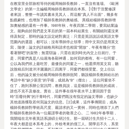
在教室里全部旅程等待的楊周翰師長教師，一直沒有進場。《歐洲
文學史》的第一主編楊周翰師長教師就在本系。[1]對于浩繁修課
者來說，整整一年讀其書未見其人，而這般“真人不出面”，幾多有
點戲劇性，也增加了楊師長教師的奧秘感。 異樣給楊師長教師增
加奧秘感的還有一件事。1981年秋，年夜四第二學期，要寫結業論
文。能夠由於我們是文革后的第一屆本科結業生，有關細則還沒來
得及制定，那時的論文設定絕對廣泛：只需是英語說話或英語文學
范圍內的選題，都可以；沒有導師停止領導；用中文寫仍是用英文
寫，隨便；論文的詳細格局和請求也相當“開放”，年夜有幾分“您
看著辦吧”的架勢；無需辯論，只需在規則時光內交上往就行。于
是，同窗們真是八仙過海各顯神通，如何寫的都有。有一位同窗，
公以為我們班上最吃苦、最優良的同窗之一，他選擇用英文寫，聽
說脫稿后到達洋洋灑灑的三四萬字，同窗們都很受驚。交上往以
后，他的論文被分給楊周翰師長教師批閱，聽說楊師長教師給出的
考語中有“缺少新意”的字樣，成就為“B”（傑出）。這位同窗坐不
住了，跑到系辦公室訊問，教務員說，這是楊師長教師批的成就，
誰也不克不及修改。實在，這件事在很年夜水平上要回因于昔
時“百廢待興”的汗青時代，同窗們既沒有指定的論文導師，也缺少
其他道路獲取若何寫論文的信息。[2]成果，這件事傳開后，成為
楊師長教師對學術高尺度、嚴請求的又一實例，同時也增添了人們
對楊師長教師作為一位嚴謹學者的敬畏之心。 二 1982年春學期，
我開端在北年夜英語系讀碩士研討生。那一屆研討生共招十二人，
年夜大都是從本系考上的，外校考來的僅三人。開學后不久，系里