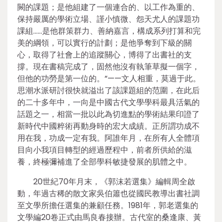
闕的課題；是他組建了一個連合的、以工作為重的、
保持嚴厲的學術立場、謹小慎微、怨天尤人的課題功
課組……是他群策群力、善納嘉言，構成系列打算和完
美的綱領，可以實行的計劃；是他爭奪到下級的關
心，取得了社會上的追蹤關心，博得了出書社的支
撐。現在書稿完成了，固然他沒有執筆草擬一個字，
但他的功勞是第一位的。”——文人相重，莫過于此。
思潮水派研討很快就溢出了該課題組的范圍，在此后
的二十多年中，一向是中國古代文學學科最具活氣的
話題之一，相當一批以此為切進點的學術結果印證了
新時代中國粹術再動身時的宏大成績。正所謂功成不
用在我，功成一定有我。阿誰年月，在所有人全體項
目向小我項目轉型的經過歷程中，前者所供給的滋
養，終極彌補進了全部學科敏捷發展的肌體之中。
20世紀70年月末，《郭沫若選集》編輯周全啟
動，年過古稀的散文家吳伯簫也從國民教導出書社調
至文學所擔任選集的兼顧任務。1981年，郭老選集的
文學編20卷正式由馬良春接辦。古代室的桑逢康、黃