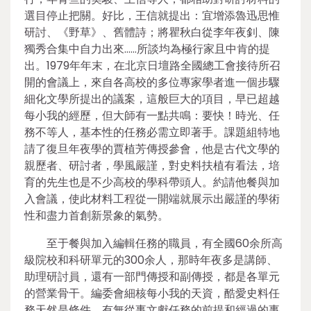
選目停止把關。好比，王信就提出：宜增添魯迅思惟
研討、《野草》、舊體詩；將瞿秋白從李年夜釗、陳
獨秀合集中自力出來……所談均為極行家且中肯的提
出。1979年年末，在北京日壇路全國總工會接待所召
開的會議上，來自各高校的多位專家學者進一個步驟
細化文學所提出的議案，這般巨大的項目，早已超越
每小我的經歷，但大師有一點共鳴：要快！時光、任
務不等人，基本性的任務必需立即著手。課題組特地
請了復旦年夜學的賈植芳傳授參會，他是古代文學的
親歷者、研討者，學風嚴謹，對史料扶植有看法，培
育的先生也是不少高校的學科帶頭人。約請他餐與加
入會議，使此材料工程從一開端就展示出嚴謹的學術
性和盡力首創新景象的氣勢。
至于餐與加入編輯任務的職員，有全國60余所高
級院校和科研單元的300余人，那時年夜多是講師、
助理研討員，還有一部門傳授和副傳授，都是各單元
的營業骨干。編委會細核每小我的天資，酷愛史料任
務天然是條件，有無從事文獻任務的前提和經過的事