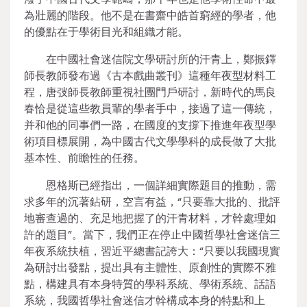
為壯麗的階段。他不是在書齋中皓首窮經的學者，他
的優點在于學術目光和組織才能。
在中國社會迷信院文學研討所的汗青上，鄭振鐸
師長教師發布過《古本戲曲叢刊》這種年夜型材料工
程，唐弢師長教師重視社團門戶研討，新時代的馬良
春恰是從這些教員輩的學者手中，接過了這一傳統，
并和他的同事們一路，在國度的支撐下推進年夜型學
術項目標展開，為中國古代文學學科的成長做了大批
基本性、前瞻性的任務。
恩格斯已經指出，一個詳細實際題目的推動，需
求多年的沉著鉆研，空言有益，“只要靠大批的、批評
地審查過的、充足地把握了的汗青材料，才幹處理如
許的題目”。當下，我們正在停止中國哲學社會迷信三
年夜系統扶植，習近平總書記誇大：“只要以我國現實
為研討出發點，提出具有主體性、原創性的實際不雅
點，構建具有本身特質的學科系統、學術系統、話語
系統，我國哲學社會迷信才幹構成本身的特點和上