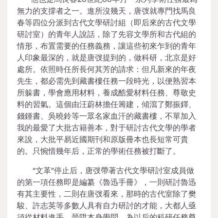
無力的支撐者之一。進所沒幾天，唐弢就專門找馬良
春等四位分派到古代文學研討組（即后來的古代文學
研討室）的青年人說話，除了先容文學所和古代組的
情形，布置需要的任務義務，讓這些初來乍到的青年
人印象最深的，就是唐弢提到的，做科研，北京是好
處所。依照時任所長何其芳的請求：但凡新來的年夜
先生，都必需先到藏書樓任務一段時光，以便熟習本
所躲書，學會應用材料，養成酷愛材料任務、尊敬史
料的習氣。這個由汪蔚林擔任籌建，傾瀉了鄭振鐸、
錢鍾書、吳曉鈴等一眾名家血汗的藏書樓，不單加入
我的最愛了大批古籍善本，對于研討古代文學的學者
來說，大批平易近國期刊和原版冊本也長短常可貴
的。只惋惜幾年后，正常的學術任務被打斷了。
“文革”停止后，唐弢帶著古代文學研討室成員做
的第一項任務即是編纂《魯迅手冊》，一則研討魯迅
有其主要性，二則在唐弢看來，那時的古代室除了樊
駿、許志英等多數人具有自力研討的才能，大都人亟
須從材料進手，晉陞本身學問，為以后的科研任務奠