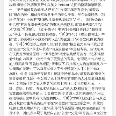
教師”概念在跨語際實行中與英文“mister”之間的復雜聯繫關係。
一、“男子稱師長教師者,古已有之” 在漢語稱呼系統中,“師長教
師”概念的發生和成長有著數千年的長久汗青。早在先秦時代,《詩
經·年夜雅》中就有“誕彌厥月,師長教師如達”之句。《論語·為政》
中也有“有酒食,師長教師饌”的表述,朱熹以為,此“師長教師”乃“父
兄”之義[7](P51)。《孟子·告子》中的“師長教師將何之”,趙岐注
云:“學士年長者,故謂之師長教師。”[8](P340)《禮記·曲禮上》中
的“從于師長教師,不越路而與人言”,鄭玄注曰:“師長教師,白叟講授
者。”[9](P11)從以上案例可知,“師長教師”概念在先秦時代就已發
生“首生”“父兄”“學士年長者”“白叟講授者”等焦點寄義。自漢迄今,
在現實應用經過歷程中,“師長教師”概念以焦點寄義為中間,不竭輻
射性地向內涵展,由此衍生出了更豐盛的寄義。俞理明指出,六朝之
前,“師長教師”寄義較為穩固,“唐宋以下,它指稱的人物范圍擴展,在一
些周遭的狀況中,可以稱某些個人工作或類型的人”[10](PP189-
205)。依據《漢語年夜辭書》統計,到今朝為止,“師長教師”概念的
重要寄義有:“1.始生子;2.稱父兄;3.稱年長有學問的人;4.稱教員;5.稱
先祖;6.稱致仕者;7.文人學者的通稱;8.稱羽士;9.舊時稱相面、卜
卦、賣唱、行醫、看風水等為個人工作的人;10.稱妓女;11.舊時稱擔
負文書或治理職事的人;12.妻稱丈夫;13.普通人之間的通稱;14.用以
稱地域或行業中具有代表性的男人。”[11](P238) 顯然,跟著時期遞
嬗,分歧的衍生寄義紛紜附著在“師長教師”概念譜系之中。與此同
時,因社會應用頻率的日益降落,部門寄義慢慢消解,終極消散在汗青
長河中。例如,底本屬于焦點內在的“首生”“父兄”等寄義,在今世社會