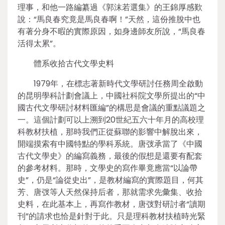
理事，和他一路編纂過《郭沫若選集》的王錦厚感歎
說：“馬良春究竟是馬良春啊！”天然，這份推脫中也
有著分身不暇的實際原因，如身邊師友所說，“馬良春
活得太累”。
體系收拾古代文學史料
1979年，在標志著新時代文學研討任務周全啟動
的昆明學科計劃會議上，中國社科院文學所提出的“中
國古代文學研討材料匯編”的構思是會議的重點議題之
一。這個計劃可以上溯到20世紀五六十年月的高校理
科教材扶植，那時我們正從蘇聯的影響中解脫出來，
開端摸索有中國特點的學科系統。唐弢承當了《中國
古代文學史》的編寫義務，最後的假想是還要有配套
的參考材料。那時，文學史的寫作畢竟應當“以論帶
史”，仍是“論從史出”，是教材編寫的實際題目，何其
芳、唐弢等人天然保持后者，那就需求先彙集、收拾
史料，在此基本上，再寫作教材，唐弢對研討者“讀期
刊”的請求也恰是針對于此。只是理科教材扶植時光緊