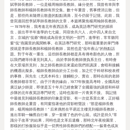
賦寧師長教師，一位是楊周翰師長教師。緣分使然，我曾有幸與李
師長教師和楊師長教師有所交集。數十年曩昔，舊事煙消云散，但
是，那些尚未隨煙云散盡的點點滴滴，至今仍留于記憶。此前，我
曾寫過回想李賦寧師長教師的文章，本篇將聚焦楊周翰師長教師。
一 1978年秋，我考進北年夜西語系，成為英語專門研究的插班
生，拔出早半年進學的七七級。同宿舍共六人，此中四人來自北
京，京城的“侃爺”傳統成為宿舍文明的一部門，進學初，常常聽同
窗“侃”燕園里的風聞軼事。在英語專門研究，那時最重要的掌門傳
授就是李師長教師和楊師長教師，當然也是“侃年夜山”的熱點話
題。對于年夜一重生，這些師長教師都是具有傳奇顏色的人物，所
以我們總等待著見到真人。 由於李師長教師擔負系主任，有時會
在大眾場所見到，加之師長教師后來還給我們班講課，會晤和接觸
的機遇比擬多。楊師長教師由於分工分歧，加之忙于科研和校表裡
的事務，與先生（尤其本科生）接觸較少。實在，那時在崗的老師
長教師都非常忙。由于汗青的緣由，1977年恢復高考時，全國高校
廣泛缺少師資，即便是五十年月已經會聚了全國最強的講授和科研
步隊的北年夜英語專門研究，這時也落得一片青黃不接。 我記憶
中最後見到楊師長教師的印象是背影。有一次從系里出來，正好楊
師長教師走曩昔，有同窗指著他的背影輕聲說：“那是楊師長教
師，楊周翰師長教師！” 后來偶然在平易近主樓見到楊師長教師，
進出常騎一輛舊自行車，穿一套褪了色的中山裝。或許是持久“常
識分子改革”的結果，同時也是文革后遺癥，那時北年夜校園里，
那樣的打扮服裝似乎是一切男性師長教師們的標配——躲青色或灰