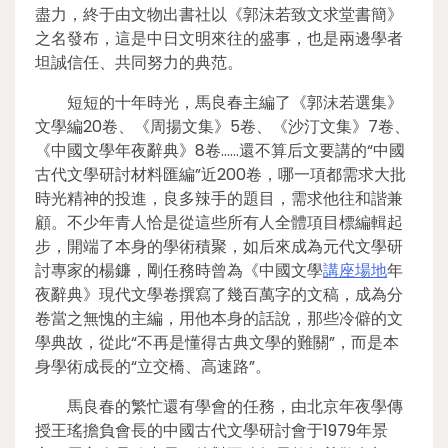
盡力，終于由文物出書社以《郭沫若致文求堂書簡》
之名發布，這是中日文明來往的盛事，也是兩邊學者
坦誠信任、共同努力的典范。
短短的十年時光，馬良春主編了《郭沫若選集》
文學編20卷、《周揚文集》5卷、《沙汀文集》7卷、
《中國文學年夜辭典》8卷……還不算后文要講的“中國
古代文學研討材料匯編”近200卷，哪一項都需求大批
時光精神的投進，良多辣手的題目，需求他往和諧兼
顧。不少年青人恰是從這些所有人全體項目標編輯起
步，開端了本身的學術積聚，如后來成為元代文學研
討專家的楊鐮，剛任務時曾為《中國文學
講座場地
年
夜辭典》現代文學卷撰寫了幾百萬字的文稿，成為分
卷當之無愧的主編，用他本身的話說，那些冷僻的文
學典故，從此“不再是懂得古典文學的難關”，而是本
身學術成長的“立交橋、高速路”。
馬良春的繁忙還有學會的任務，由北京年夜學傳
授王瑤擔負會長的中國古代文學研討會于1979年景