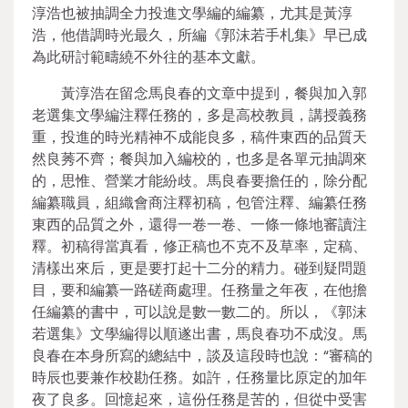
淳浩也被抽調全力投進文學編的編纂，尤其是黃淳
浩，他借調時光最久，所編《郭沫若手札集》早已成
為此研討範疇繞不外往的基本文獻。
黃淳浩在留念馬良春的文章中提到，餐與加入郭
老選集文學編注釋任務的，多是高校教員，講授義務
重，投進的時光精神不成能良多，稿件東西的品質天
然良莠不齊；餐與加入編校的，也多是各單元抽調來
的，思惟、營業才能紛歧。馬良春要擔任的，除分配
編纂職員，組織會商注釋初稿，包管注釋、編纂任務
東西的品質之外，還得一卷一卷、一條一條地審讀注
釋。初稿得當真看，修正稿也不克不及草率，定稿、
清樣出來后，更是要打起十二分的精力。碰到疑問題
目，要和編纂一路磋商處理。任務量之年夜，在他擔
任編纂的書中，可以說是數一數二的。所以，《郭沫
若選集》文學編得以順遂出書，馬良春功不成沒。馬
良春在本身所寫的總結中，談及這段時也說：“審稿的
時辰也要兼作校勘任務。如許，任務量比原定的加年
夜了良多。回憶起來，這份任務是苦的，但從中受害