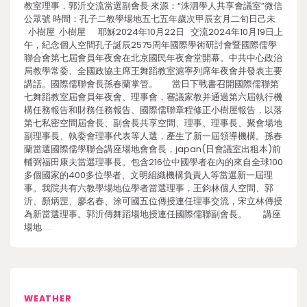
教室理事，郭沂交流當選副會長 來源：“洙泗學人共享會議室”微信
公眾號 時間：孔子二教學場地五七五年歲次甲辰玄月二旬日己未
小樹屋 小樹屋 耶穌2024年10月22日 交流2024年10月19日上
午，紀念個人空間孔子誕辰2575周年國際學術研討會暨國際儒學
聯合會第七屆會員年夜會在北京國民年夜會堂開幕。中共中心政治
局教學常委、全國政協主席王舞蹈教室滬寧列席年夜會并發表主要
講話。國際儒聯會長孫春蘭掌管。 當日下戰書召開國際儒聯第
七舞蹈教室屆會員年夜會、理事會，審議家教并通過第六屆執行機
構任務報告和財務任務報告、國際儒聯章程修正小樹屋報告，以落
第七私密空間屆會長、副會長共享空間、理事、理事長、聚會場地
副理事長、執委會理事代表等人選，產生了新一屆領導機構。孫春
蘭當選國際儒學聯合講座場地會會長，japan(日會議室出租本)前
輔弼福田康夫當選理事長。包含216位中國學者在內的來自全球100
多個國家的400多位學者、文明組織機構負責人等當選新一屆理
事。我院共有六教學場地位學者當選理事，王鈞林個人空間、郭
沂、顏炳罡、廖名春、涂可國五位傳授連任理事交流，宋立林傳授
為新當選理事。郭沂傳舞蹈場地授連任國際儒聯副會長。 講座
場地 …
WEATHER