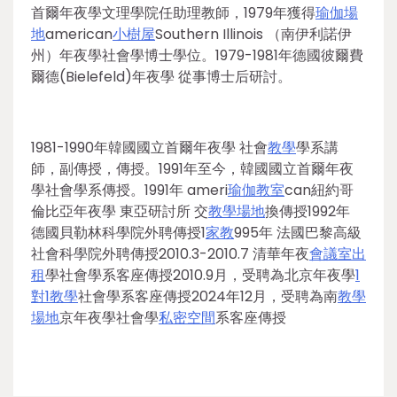
首爾年夜學文理學院任助理教師，1979年獲得
瑜伽場
地
american
小樹屋
Southern Illinois （南伊利諾伊
州）年夜學社會學博士學位。1979-1981年德國彼爾費
爾德(Bielefeld)年夜學 從事博士后研討。
1981-1990年韓國國立首爾年夜學 社會
教學
學系講
師，副傳授，傳授。1991年至今，韓國國立首爾年夜
學社會學系傳授。1991年 ameri
瑜伽教室
can紐約哥
倫比亞年夜學 東亞研討所 交
教學場地
換傳授1992年
德國貝勒林科學院外聘傳授1
家教
995年 法國巴黎高級
社會科學院外聘傳授2010.3-2010.7 清華年夜
會議室出
租
學社會學系客座傳授2010.9月，受聘為北京年夜學
1
對1教學
社會學系客座傳授2024年12月，受聘為南
教學
場地
京年夜學社會學
私密空間
系客座傳授