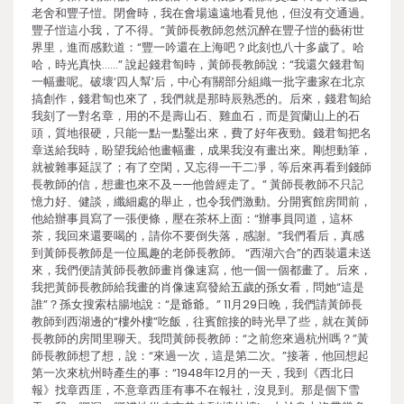
老舍和豐子愷。閉會時，我在會場遠遠地看見他，但沒有交通過。
豐子愷這小我，了不得。”黃師長教師忽然沉醉在豐子愷的藝術世
界里，進而感歎道：“豐一吟還在上海吧？此刻也八十多歲了。哈
哈，時光真快……” 說起錢君匋時，黃師長教師說：“我還欠錢君匋
一幅畫呢。破壞‘四人幫’后，中心有關部分組織一批字畫家在北京
搞創作，錢君匋也來了，我們就是那時辰熟悉的。后來，錢君匋給
我刻了一對名章，用的不是壽山石、雞血石，而是賀蘭山上的石
頭，質地很硬，只能一點一點鑿出來，費了好年夜勁。錢君匋把名
章送給我時，盼望我給他畫幅畫，成果我沒有畫出來。剛想動筆，
就被雜事延誤了；有了空閑，又忘得一干二凈，等后來再看到錢師
長教師的信，想畫也來不及——他曾經走了。” 黃師長教師不只記
憶力好、健談，纖細處的舉止，也令我們激動。分開賓館房間前，
他給辦事員寫了一張便條，壓在茶杯上面：“辦事員同道，這杯
茶，我回來還要喝的，請你不要倒失落，感謝。”我們看后，真感
到黃師長教師是一位風趣的老師長教師。 “西湖六合”的西裝還未送
來，我們便請黃師長教師畫肖像速寫，他一個一個都畫了。后來，
我把黃師長教師給我畫的肖像速寫發給五歲的孫女看，問她“這是
誰”？孫女搜索枯腸地說：“是爺爺。” 11月29日晚，我們請黃師長
教師到西湖邊的“樓外樓”吃飯，往賓館接的時光早了些，就在黃師
長教師的房間里聊天。我問黃師長教師：“之前您來過杭州嗎？”黃
師長教師想了想，說：“來過一次，這是第二次。”接著，他回想起
第一次來杭州時產生的事：“1948年12月的一天，我到《西北日
報》找章西厓，不意章西厓有事不在報社，沒見到。那是個下雪