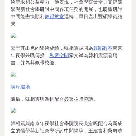
術尋求和公益精力。他表現，社會學院會全力支撐儒
學與新社會學研討中間各項任務的開展，也盼望研討
中間能盡快順利
舞蹈教室
運轉，早日產出豐碩學術結
果。
鑒于其出色的學術成績，韓相震被聘為
舞蹈教室
南京
年夜學兼職傳授，
私密空間
索文斌為韓相震頒發聘
書，并為其佩帶校徽。
講座場地
隨后，韓相震與馮帆配合簽署捐贈協議。
韓相震與南京年夜學社會學院院長吳愈曉配合為新成
立的儒學與新社會學研討中間揭牌，王建富和吳愈曉