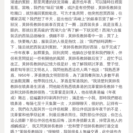
湖邊的賓館，那里周遭的狀況清幽，處所也年夜，可以隨時往裡面
逛逛。當晚，我們在“味莊”就餐，或許是有些勞頓，黃師長教師沒
吃幾口，就預備回賓館歇息。可方才進房間，他突然想買西裝，往
哪家店呢？我們想了半天，提出他往“高峻上”的銀泰百貨了解一下
狀況，黃師長教師在銀泰百貨走了一圈，說西裝良多，就是沒看上
眼的。那就往更高級的“西湖六合”再了解一下狀況吧！西湖六合服
裝店的西裝品德極佳，價錢不菲，黃師長教師看中一款，買了上
去。快要晚八點，服裝店的人很是熱忱，說：“我們頓時調劑一
下，隨后就把西裝送到賓館。” 黃師長教師買好西裝，似乎完成了
一件年夜事，如釋重負。回到房間，他躺在沙發里和我們聊天，伴
侶有意間提起一些有關他的風聞，黃師長教師聽后笑了，趕忙予以
改正。黃師長教師的記憶力很是好，他了解我研討茅盾、豐子愷、
錢君匋等浙江文明名人，我問他熟悉這些人嗎？他說：“我熟悉茅
盾。1950年，茅盾擔負文明部部長，為了讓我餐與加入多數平易
近族觀賞團，他帶我往找人。茅盾是幫過我的。”我清楚到黃師長
教師在噴鼻港生涯過，問他能否熟悉噴鼻港的沈葦窗師長教師？他
說和沈師長教師很熟，“沈葦窗是刻薄人，他在噴鼻港編《年夜
成》雜志，從編纂到印刷再到刊行，滿是他一小我。那時我們都在
噴鼻港，每隔七至十天集聚一次，大師聊聊天，很好的。記得有一
次，我們在九龍與另一位伴侶相聚，那位伴侶說張年夜千的不是，
沈葦窗和他爭辯起來，到最后拂衣而往。我對那位伴侶說，你怎么
這么措辭？那位伴侶也有點后悔，說本身措辭太直，掉臂及他人的
感觸感染”。 我又問黃師長教師：“您和豐子愷師長教師打過交道
嗎？”黃師長教師說：“很惋惜，我與很多人無緣交通，此中就包含