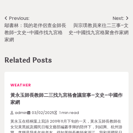
Post
Previous:
Next:
鄔書林：我的老伴侶查金師長
與宗璞教員來往二三事–文
navigation
教師–文史–中國作找九宮格
史–中國找九宮格聚會作家網
家網
Related Posts
WEATHER
黃永玉師長教師二三找九宮格會議室事–文史–中國作
家網
admin
03/02/2025
1 min read
黃永玉在梧桐葉上寫詩 2011年11月下旬的一天，黃永玉師長教師在
女兒黃黑妮及國民日報文藝部編纂李輝的陪伴下，到紹興、杭州游
覽。李輝是我多年的老友，得知黃師長教師來浙江，我和原國民日