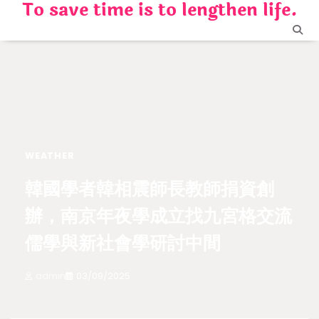
To save time is to lengthen life.
Skip
to
content
WEATHER
韓國學者韓相震師長教師捐資創
辦，南京年夜學成立找九宮格交流
儒學與新社會學研討中間
admin
03/09/2025