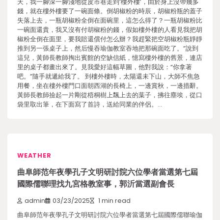
天，我一腳深一腳淺地從皮市巷走到‘樓外樓’，由於身上沒帶幾多
錢，就在樓外樓要了一碗面條。倒胡椒粉的時辰，胡椒粉瓶的蓋子
失落上去，一瓶胡椒粉全倒在面碗里，這怎么得了？一瓶胡椒粉比
一碗面還貴，我又沒有付胡椒粉的錢，假如樓外樓的人看見我把胡
椒粉全倒在面里，要我賠還償付怎么辦？我趕緊把空胡椒粉瓶靜靜
推到另一張桌子上，然后慢吞瑜伽教室吞地把那碗面吃了。”說到
這兒，黃師長教師掏出賓館的空缺信紙，憶寫樓外樓的舊景，連店
里的桌子都畫出來了。見我愛好這幅草圖，他對我說：“你拿著
吧。”隨手就遞給我了。 到樓外樓時，太陽還未下山，大師不焦急
用餐，坐在樓外樓門口面朝西湖的長椅上，一邊賞秋，一邊措辭。
黃師長教師撿起一片剛從梧桐樹上飄上去的葉子，拂往塵埃，從口
袋里取出筆，在下面寫了首詩，送給同業的伴侶。…
WEATHER
曲阜師范年夜學孔子文明研討院六位學者當選第七屆
國際儒聯理找九宮格教室事，郭沂當選副會長
admin
03/23/2025
1 min read
曲阜師范年夜學孔子文明研討院六位學者當選第七屆國際儒聯瑜伽