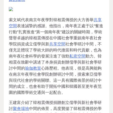
索文斌代表南京年夜學對韓相震傳授的大方善舉
共享
空間
表達誠摯的感謝。他指出，南年夜正處于以“奮進
行動”扎實推進“第一個南年夜”建設的關鍵時期，學術
聲譽卓越的韓相震傳授在中國社會學重鎮南年夜社會
學院捐資成立儒學與新
共享空間
社會學研討中間，不
僅充足體現了學術大師的時代擔當和時代貢獻，也為
南年夜社會科學的發展注進了強勁
私密空間
動力。韓
相震在致辭中講述了本身捐資創辦儒學與新社會學研
討中間的
瑜伽教室
心路歷程。他表現，很是高興能夠
在南京年夜學社會學院創辦研討中間，摸索東亞儒學
與現代社會的學術關聯。這一具有國際佈景的研討中
間的成立，也會有助于開拓中國和韓國甚至更年夜范
圍的國際學術交通與一起配合。
王建富介紹了韓相震傳授捐贈創立儒學與新社會學研
討
聚會場地
中間的佈景，高度贊揚了韓相震傳授的學