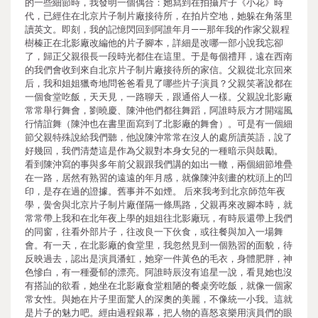
的一些細節時，我發明一個偶合：她寫到在拍攝片子《小花》時
代，已經住在北京片子制片廠接待所，在拍片空地，她躲在角落里
讀英文。即刻，我的記憶閃回到阿誰年月——那年我的作家父親程
樹榛正在北影廠改編他的片子腳本，詳細是改哪一部小說我忘卻
了，歸正父親很長一段時光都住在這里。于是每個禮拜，遠在西南
的我們會收到來自北京片子制片廠接待所的家信。父親從北京回來
后，我和姐姐獵奇地問爸爸看見了哪些片子演員？父親笑著說都在
一個食堂吃飯，天天見，一路聊天，跟通俗人一樣。父親說北影廠
常常舉行舞會，劉曉慶、陳沖他們都往舞蹈，阿誰時辰方才開端風
行情誼舞（陳沖也在書里面寫到了北影廠的舞會）。可是有一個細
節父親特殊說給我們聽，他說陳沖常常在沒人的處所讀英語，說了
好幾回，我們清楚這是作為父親對本身女兒的一種暗示與鼓勵。
看到陳沖寫的事與多年前父親跟我們講的如出一轍，兩個細節堆疊
在一路，居然有熟習的遠遠的年月感，就像陳沖刻畫的枕頭上的凹
印，是存在過的證據。舊事并不如煙。 后來我考到北京師范年夜
學，黌舍與北京片子制片廠僅隔一條馬路，父親再來改腳本時，就
常常帶上我和在北年夜上學的姐姐往北影廠玩，有時辰還帶上我們
的同窗，往看外部片子，往改良一下伙食，或往餐與加入一場舞
會。有一天，在北影廠的食堂里，我忽然見到一個熟習的面貌，待
反映過去，認出是演員潘虹，她穿一件黃色的毛衣，身體肥胖，神
色慘白，有一種憂郁的漂亮。阿誰時辰沒有追星一說，看見她也沒
有搭訕的欲看，她坐在北影廠食堂粗陋的餐桌旁吃飯，就像一個家
常女性。與她在片子里面驚人的深奧的美麗，不像統一小我。這就
是片子的魅力吧。經由過程銀幕，把人物的喜怒哀樂用演員們的眼