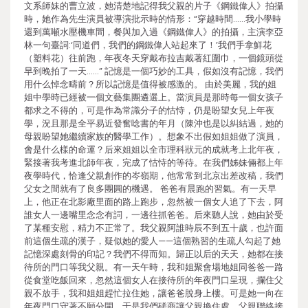
文系師妹的曹立波，她清楚地記得我父親的片子《鋼鐵偉人》拍攝
時，她作為先生演員被導演批示時的情形：“穿越時間……我小學時
還到萬噸水壓機車間，餐與加入過《鋼鐵偉人》的拍攝，主演李亞
林一句臺詞:‘同道們，我們的鋼鐵偉人站起來了！’我們手拿鮮花
（塑料花）往前跑，年夜冬天穿戴布拉吉戴著紅圍巾，一個鏡頭從
早到晚拍了一天……” 記憶是一個巧妙的工具，假如沒有記憶，我們
用什么悼念疇前？所以記憶是值得被感激的。 由於美麗，我的姐
姐中學時已經被一個文藝集團遴選上。當演員是那時每一個女孩子
都求之不得的，可是作為常識分子的怙恃，仍是盼望女兒上年夜
學，況且那是全平易近發奮唸書的年月（陳沖也是以糾結過，她的
母親盼望她繼續家族的醫學工作）。想象不出假如姐姐做了演員，
會是什么樣的命運？后來姐姐以全市理科狀元的成就考上北年夜，
緊接著我考進北師年夜，完成了怙恃的等待。在我們姊妹倆都上年
夜學時代，恰逢父親創作的岑嶺期，他常常到北京出差改稿，我們
父女之間就有了良多團圓的機遇。 爸爸有晨跑的習氣。有一天早
上，他正在北影廠里面的路上跑步，忽然被一個女人追了下去，阿
誰女人一邊嘴里念念有詞，一邊往抓爸爸。后來聽人說，她由於受
了某種安慰，精力不正常了。我父親阿誰時辰不到五十歲，也許面
前這個生疏的漢子，疑似她的愛人——這個熟習的生疏人勾起了她
記憶深處刻骨的印記？我們不得而知。歸正以后的天天，她都在接
待所的門口等我父親。有一天午時，我和姐聚會場地姐同爸爸一路
從食堂吃飯回來，忽然這個女人在接待所的年夜門口呈現，攔住父
親不放手，我和姐姐趕忙拉住她，讓爸爸脫身上樓。可是她一向在
年夜門口守著不願分開，于是我們磋商讓父親換住處。父親聯絡接