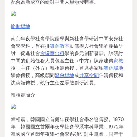
配合為新成立的研討中間人員頒發聘書。
瑜伽場地
南京年夜學社會學院儒學與新社會學研討中間安身社
會學學科，旨在推
舞蹈教室
動儒學與社會學的穿插研
討，促進社會
會議室出租
學的多元創新發展。該研討
中間的創始任務人員包含主任（中方）陳家建傳
家教
授，主任（外方）韓相震傳授，首席專家翟
舞蹈場地
學偉傳授，高級顧問
聚會場地
成
共享空間
伯清傳授和
沈英姬傳授，執行主任左雯敏副研討員。
韓相震簡介
韓相震，韓國國立首爾年夜學社會學名譽傳授。1970
年，韓國國立首爾年夜學社會學系本科畢業，1972年
韓國國立首爾年夜學社會學系碩研討生畢業，同年于