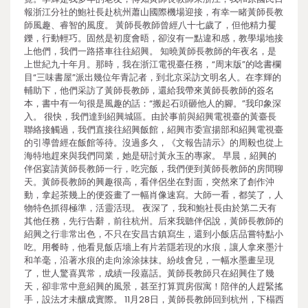
報浙江分社的鮑社長赴杭州蕭山國際機場迎接，有幸一睹黃師長教
師風趣、睿智的風度。 黃師長教師曾經八十七歲了，但他精力矍
鑠，行動輕巧。固然是初度會晤，卻沒有一點違和感，教學場地接
上他們，我們一路搭車往往紹興。 知曉黃師長教師的年夜名，是
上世紀九十年月。那時，我在浙江電視臺任務，“周末版”的唸書欄
目“三味書屋”派出幾位年青記者，到北京采訪文明名人。在李輝的
輔助下，他們采訪了黃師長教師，還給我帶來黃師長教師的簽名
本，書中有一句很是風趣的話：“搬起石頭砸他人的腳。”我印象深
入。 很快，我們達到紹興城區。由於事前與紹興電視臺的黃臺長
聯絡接觸過，我們直接往紹興飯館，紹興市委宣揚部和紹興電視臺
的引導曾經在飯館等待。沒過多久，《文報告請示》的周毅也從上
海特地趕來與我們同業，她是研討黃永玉的專家。 早晨，紹興的
伴侶宴請黃師長教師一行，吃完飯，我們便到黃師長教師的房間聊
天。黃師長教師的興趣很高，看伴侶坐在對面，突然來了創作沖
動，拿起茶幾上的便簽畫了一幅肖像速寫。大師一看，都笑了，人
物特色抓得極準，活靈活現。 夜深了，我和鮑社長由於第二天有
其他任務，先行告辭，前往杭州。后來我聽伴侶說，黃師長教師的
紹興之行非常出色，不只在安昌古鎮寫生，還到小飯店品嘗特點小
吃。用餐時，他看見飯店墻上有片若隱若現的水痕，讓人拿來墨汁
和羊毫，沿著水痕的走向涂涂抹抹。紛歧會兒，一幅水墨畫呈現
了，世人驚喜異常，成績一段嘉話。黃師長教師只在紹興住了幾
天，卻非常中意紹興的風景，甚至打算買房假寓！陪伴的人趕緊搖
手，設法才未釀成實際。 11月28日，黃師長教師回到杭州，下榻西