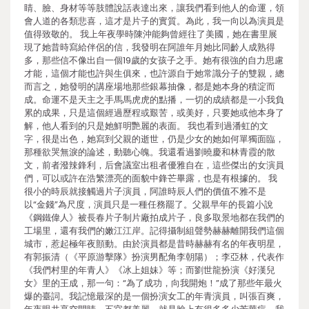
睛、臉、身材等等肢體說話表達出來，讓我們看到他人的命運，領
會人道的各類悲喜，這才是片子的實質。為此，我一向以為演員是
值得致敬的。 我上年夜學時陳沖能夠曾經往了美國，她在書里展
現了她昔時寫給伴侶的信，我發明在阿誰年月她比同齡人成熟得
多，那些信不像出自一個19歲的女孩子之手。她有很強的自力思慮
才能，這個才能也許與生俱來，也許源自于她常識分子的雙親，總
而言之，她發明的講座場地那些銀幕抽像，都是她本身的積淀而
成。命運不是天主之手馬馬虎虎的點播，一切的成績都是一小我負
累的成果，只是這個經過歷程或艱苦，或美好，只要她或他本身了
解，他人看到的只是她鮮明艷麗的表面。 我也看到過潘虹的文
字，很是出色，她寫到父親的逝世，仍是少女的她如何單獨面臨，
那種欲哭無淚的論述，動聽心魄。我還看過劉曉慶和林青霞的散
文，前者潑辣鋒利，后會議室出租者優雅自在，這些傑出的女演員
們，可以或許在浩繁漂亮的面貌中鋒芒畢露，也是有根據的。 我
很小的時辰就接觸過片子演員，阿誰時辰人們的價值不雅不是
以“金錢”為尺度，演員只是一種任務罷了。父親早年的長篇小說
《鋼鐵偉人》被長春片子制片廠拍成片子，良多取景地都在我們的
工場里，還有我們的嫩江江岸。記得攝制組聲勢赫赫離開我們這個
城市，惹起極年夜顫動。由於演員都是昔時赫赫有名的年夜明星，
有郭振清（《平原游擊隊》扮演男配角李朝陽）；李亞林，代表作
《我們村里的年青人》《冰上姐妹》等；而劉世龍扮演《好漢兒
女》里的王成，那一句：“為了成功，向我開炮！”成了那些年最火
爆的臺詞。我記憶最深的是一個扮演女工的年青演員，叫張百爽，