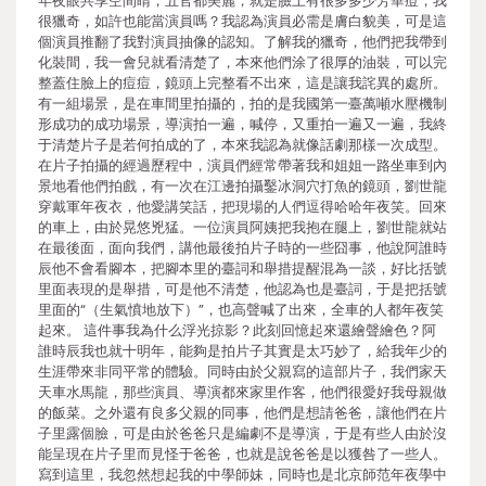
年夜眼共享空間睛，五官都美麗，就是臉上有很多多少芳華痘，我
很獵奇，如許也能當演員嗎？我認為演員必需是膚白貌美，可是這
個演員推翻了我對演員抽像的認知。了解我的獵奇，他們把我帶到
化裝間，我一會兒就看清楚了，本來他們涂了很厚的油裝，可以完
整蓋住臉上的痘痘，鏡頭上完整看不出來，這是讓我詫異的處所。
有一組場景，是在車間里拍攝的，拍的是我國第一臺萬噸水壓機制
形成功的成功場景，導演拍一遍，喊停，又重拍一遍又一遍，我終
于清楚片子是若何拍成的了，本來我認為就像話劇那樣一次成型。
在片子拍攝的經過歷程中，演員們經常帶著我和姐姐一路坐車到內
景地看他們拍戲，有一次在江邊拍攝鑿冰洞穴打魚的鏡頭，劉世龍
穿戴軍年夜衣，他愛講笑話，把現場的人們逗得哈哈年夜笑。回來
的車上，由於晃悠兇猛。一位演員阿姨把我抱在腿上，劉世龍就站
在最後面，面向我們，講他最後拍片子時的一些囧事，他說阿誰時
辰他不會看腳本，把腳本里的臺詞和舉措提醒混為一談，好比括號
里面表現的是舉措，可是他不清楚，他認為也是臺詞，于是把括號
里面的“（生氣憤地放下）”，也高聲喊了出來，全車的人都年夜笑
起來。 這件事我為什么浮光掠影？此刻回憶起來還繪聲繪色？阿
誰時辰我也就十明年，能夠是拍片子其實是太巧妙了，給我年少的
生涯帶來非同平常的體驗。同時由於父親寫的這部片子，我們家天
天車水馬龍，那些演員、導演都來家里作客，他們很愛好我母親做
的飯菜。之外還有良多父親的同事，他們是想請爸爸，讓他們在片
子里露個臉，可是由於爸爸只是編劇不是導演，于是有些人由於沒
能呈現在片子里而見怪于爸爸，也就是說爸爸是以獲咎了一些人。
寫到這里，我忽然想起我的中學師妹，同時也是北京師范年夜學中