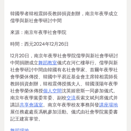
韓國學者韓相震師長教師捐資創辦，南京年夜學成立
儒學與新社會學研討中間
來源：南京年夜學社會學院
時間：西元2024年12月26日
12月20日，南京年夜學社會學院儒學與新社會學研討
中間捐贈成立
舞蹈教室
儀式在河仁樓舉行。儒學與新
社會學研討中間由韓國有名社會學家、首爾年夜學社
會學榮休傳授、韓國中平易近基金會主席韓相震師長
教師捐資創辦，韓相震傳授攜夫人、韓國漢陽年夜學
社會學榮休傳授
個人空間
沈英姬密斯一同參加儀式。
南京年夜學黨委常委、副校
交流
長索文斌列席儀式并
講話
共享會議室
。南京年夜學校友事務與發
講座場地
展任務處處長馮帆參加活動。儀式由社會學院黨委書
記王建富掌管。
舞蹈場地