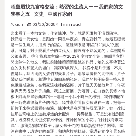
程黧眉找九宮格交流：熟習的生疏人——我們家的文
學事之五–文史–中國作家網
admin
03/20/2025
1 min read
比來看了一本散文集，作者陳沖。對，就是阿誰片子演員陳沖。
我們這一代女性，是跟她一同長年夜的。實在對我們，她最基礎就
是一個生疏人，用風行的話說，這種關系是“明星”和“素人”的關
系。可是，對于愛看片子的這代人，卻沒有不熟習她的，這種關系
又很奇異。 往年我應邀主編一本2023年度散文全集，頭腦里立即
閃出陳沖的散文，我以前陸陸續續讀過她的作品，她的文字帶著泣
血的尖利和驚人的坦白，讓我印象深入。 我從小是片子迷，不只
僅是我，我四周的女孩們都愛看片子。那嚴寒漫長的北中國，片子
帶給我們暖和，和通往五湖四海的視角。我們的片子院是一幢米黃
色俄羅斯建筑，在我家這棟樓的隔鄰，片子院天天都放片子，年夜
喇叭天天播放片子插曲。我拉上窗簾，光著腳，在白色的長條木地
板上隨著那些歌曲舞蹈——那是一小我小時辰的機密。我們總能在
第一時光獲得新片子的信息，幾共享空間個女孩邀在一路，把每一
部片子來往返回看好幾遍。陳沖就是在阿誰時辰呈現的，她一改以
往那些高峻上的道貌岸然的女配角——長得都雅，可是沒有性別認
識，既沒有丈夫也沒有男伴侶。陳沖扮演的小花，“妹妹找哥淚花
流”，那我見猶憐的樣子，讓女孩子們的情感忽然獲得了開釋。 陳
沖在書中，講述她的命運，和她家族的軌跡。當講到她少年景名時