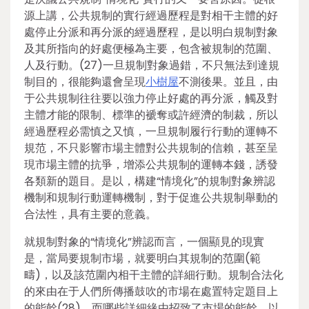
源上講，公共規制的實行經過歷程是對相干主體的好
處停止分派和再分派的經過歷程，是以明白規制對象
及其所指向的好處便極為主要，包含被規制的范圍、
人及行動。(27)一旦規制對象過錯，不只無法到達規
制目的，很能夠還會呈現
小樹屋
不測後果。並且，由
于公共規制往往要以強力停止好處的再分派，觸及對
主體才能的限制、標準的褫奪或許經濟的制裁，所以
經過歷程必需慎之又慎，一旦規制履行行動的運轉不
規范，不只影響市場主體對公共規制的信賴，甚至呈
現市場主體的抗爭，增添公共規制的運轉本錢，誘發
各類新的題目。是以，構建“情境化”的規制對象辨認
機制和規制行動運轉機制，對于促進公共規制舉動的
合法性，具有主要的意義。
就規制對象的“情境化”辨認而言，一個顯見的現實
是，當局要規制市場，就要明白其規制的范圍(範
疇)，以及該范圍內相干主體的詳細行動。規制合法化
的來由在于人們所傳播鼓吹的市場在處置特定題目上
的能幹(28)，而哪些詳細緣由招致了市場的能幹，以