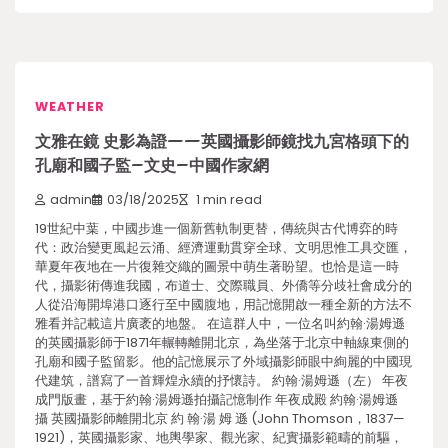
WEATHER
文雅在鏡 史影為證——英國攝影師鏡找九宮格頭下的
孔廟和國子監–文史–中國作家網
admin
03/18/2025
1 min read
19世紀中葉，中國步進一個新舊軌制更替，傳統與古代博弈的時
代：政治變更風起云涌、經濟運動貫穿全球、文明思惟工具交匯，
華夏年夜地在一片復雜交織的圖景中萌生著盼望。也恰是這一時
代，攝影術傳進我國，布道士、交際職員、外僑等分歧社會成分的
人從沿海開埠港口逐行至中國腹地，用記憶開啟一種全新的方法不
雅看并記載這片廣袤的地盤。 在這群人中，一位名叫約翰·湯姆遜
的英國攝影師于1871年輾轉離開北京，為坐落于北京中軸線東側的
孔廟和國子監留影。他的記憶展示了外域攝影師眼中絢麗的中國現
代建筑，譜寫了一首輝煌永續的抒懷詩。 約翰·湯姆遜（左） 年夜
成門版畫，基于約翰·湯姆遜拍攝記憶制作 年夜成殿 約翰·湯姆遜
攝 英國攝影師離開北京 約 翰·湯 姆 遜 (John Thomson，1837—
1921)，英國攝影家、地輿學家、觀光家、紀實攝影範疇的前驅，