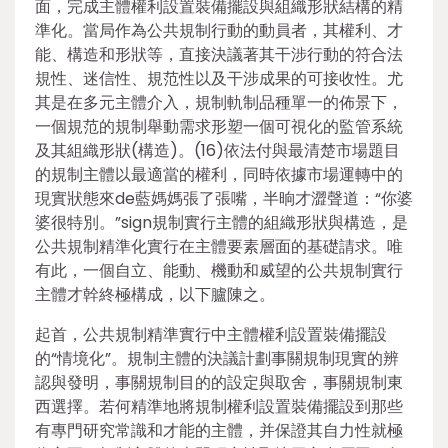
面，完成主體權利設置裝備擺設與組織形狀結構的精
準化。當局作為公共規制行動的動員者，其權利、才
能、構造和形狀等，直接決議著其干涉行動的符合法
規性、迷信性、規范性以及干涉成果的可接收性。尤
其是在多元主體介入，規制軌制品種單一的佈景下，
一個規范的規制舉動需求形塑一個可視化的監管系統
及其組織形狀(構造)。(16)依法付與最清楚市場題目
的規制主體以最適當的權利，同時依據市場運轉中的
現實狀態來de藍媽媽張了張嘴，半晌才澀聲道：“你婆
婆很特別。”sign規制實行主體的組織形狀與構造，是
公共規制精準化實行在主體要素層面的基礎請求。唯
有此，一個自立、能動、機動和威望的公共規制實行
主體才幹終極構成，以下臚陳之。
起首，公共規制精準實行中主體權利設置裝備擺設
的“情境化”。規制主體的決議計劃事關規制現實的辨
認與發明，事關規制目的的設定與取舍，事關規制東
西選擇。若何精準地將規制權利設置裝備擺設到那些
有專門研究常識和才能的主體，并保證其自力性就極