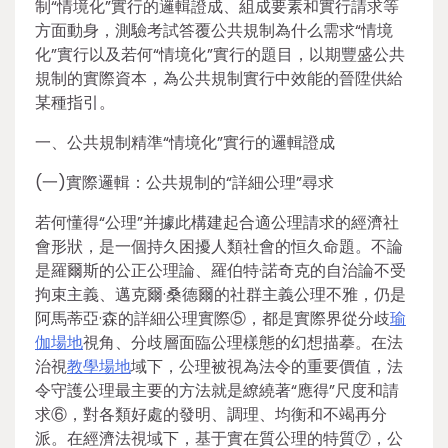
制“情境化”實行的邏輯證成、組成要素和實行請求等
方面動身，測驗考試答覆公共規制為什么需求“情境
化”實行以及若何“情境化”實行的題目，以期豐盛公共
規制的實際資本，為公共規制實行中效能的晉陞供給
某種指引。
一、公共規制精準“情境化”實行的邏輯證成
(一)實際邏輯：公共規制的“詳細公理”尋求
若何懂得“公理”并據此構建起合適公理請求的經濟社
會形狀，是一個持久困擾人類社會的恒久命題。不論
是羅爾斯的公正公理論、羅伯特·諾奇克的自治論不受
拘束主義、邁克爾·桑德爾的社群主義公理不雅，仍是
阿馬蒂亞·森的詳細公理實際⑤，都是實際界從分歧
瑜
伽場地
視角、分歧層面臨公理樣態的幻想描摹。在法
治視
教學場地
域下，公理被視為法令的重要價值，法
令守護公理最主要的方法就是繚繞著“應得”尺度和請
求⑥，對各類好處的發明、調理、均衡和不竭再分
派。在經濟法視域下，基于實在質公理的特質⑦，公