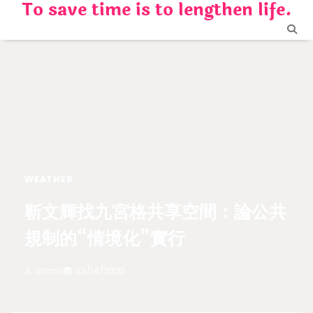
To save time is to lengthen life.
Skip
to
content
WEATHER
靳文輝找九宮格共享空間：論公共
規制的“情境化”實行
admin
03/14/2025