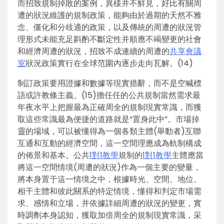
而招致規制掉敗的案例，異樣并不鮮見，好比有關周
遭的狀況維護的規制政策，能夠由於過期的天然不雅
念、僵化和分歧適的政策，以及傳統的周遭的狀況管
理形式未能充足斟酌不斷定性并順應不竭變更的社會
和經濟周遭的狀況，招致不成連續的周遭的
共享會議
室
狀況政策實行在全球范圍內逐步走向瓦解。(14)
制訂政策要用證據和數據等現實措辭，而不是空喊標
語或許教條主義。(15)擔任任的公共規制當然需求最
年夜水平上把握最為正確周全的規制現實常識，而獲
取這些常識最為便捷的道路就是“置身此中”。市場掉
靈的場域，可以被懂得為一個各類主體(舉動者)互聯
互通和互動的經濟空間，這一空間理應成為軌制構成
的佈景和基本。公共
1對1教學
規制的
1對1教學
主體應當
將這一空間情境(周遭的狀況)作為一個主要的變量，
將本身置于這一情境之中，根據時光、空間、地位、
相干主體和彼此關系的特定情境，懂得和判定市場需
求、感情和立場，并依據詳細周遭的狀況的變更，實
時調劑本身認知，獲取加倍周全的規制現實常識，采