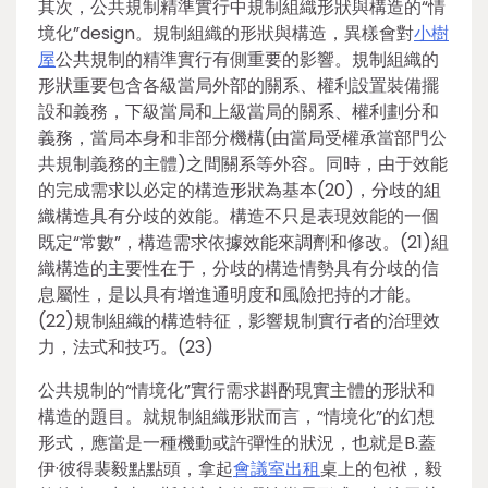
其次，公共規制精準實行中規制組織形狀與構造的“情
境化”design。規制組織的形狀與構造，異樣會對
小樹
屋
公共規制的精準實行有側重要的影響。規制組織的
形狀重要包含各級當局外部的關系、權利設置裝備擺
設和義務，下級當局和上級當局的關系、權利劃分和
義務，當局本身和非部分機構(由當局受權承當部門公
共規制義務的主體)之間關系等外容。同時，由于效能
的完成需求以必定的構造形狀為基本(20)，分歧的組
織構造具有分歧的效能。構造不只是表現效能的一個
既定“常數”，構造需求依據效能來調劑和修改。(21)組
織構造的主要性在于，分歧的構造情勢具有分歧的信
息屬性，是以具有增進通明度和風險把持的才能。
(22)規制組織的構造特征，影響規制實行者的治理效
力，法式和技巧。(23)
公共規制的“情境化”實行需求斟酌現實主體的形狀和
構造的題目。就規制組織形狀而言，“情境化”的幻想
形式，應當是一種機動或許彈性的狀況，也就是B.蓋
伊·彼得裴毅點點頭，拿起
會議室出租
桌上的包袱，毅