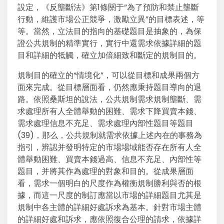
設定，《反壟斷法》第1條關于“為了預防和禁止壟斷
行動，維護市場公正競爭，激勵立異”的目標表述，等
等。當然，立法目的指向的基礎題目是抽象的，為保
證公共規制的精準實行，實行中還需求依據詳細的題
目和詳細的牴觸，確立加倍細致和斷定的規制目的。
規制目的確立的“情境化”，可以從目標和成果兩個方
面來完成。從目標層面看，仍然應秉持題目導向的退
路。依照桑斯坦的說法，公共規制需求規制壟斷、需
求處理所有人全體舉動的困難、需求下降買賣本錢、
需求處理信息不充足、需求處理內部性題目等題目
(39)，那么，公共規制就需求依據上述內在的事務為
指引，辨認并發明特定的市場場域能否存在所有人全
體舉動困難、買賣本錢過高、信息不充足、內部性等
題目，并將其作為處理的對象和目的。從成果層面
看，需求一個明白的尺度作為權衡規制勝利與否的根
據，而這一尺度的制訂應當以市場的詳細題目尤其是
規制中各主體的詳細好處訴求為基本。針對市場主體
的詳細好處和訴求，應依照復合公理的請求，依據詳