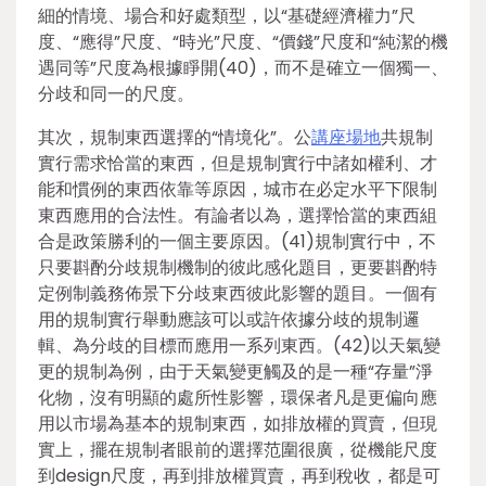
細的情境、場合和好處類型，以“基礎經濟權力”尺
度、“應得”尺度、“時光”尺度、“價錢”尺度和“純潔的機
遇同等”尺度為根據睜開(40)，而不是確立一個獨一、
分歧和同一的尺度。
其次，規制東西選擇的“情境化”。公
講座場地
共規制
實行需求恰當的東西，但是規制實行中諸如權利、才
能和慣例的東西依靠等原因，城市在必定水平下限制
東西應用的合法性。有論者以為，選擇恰當的東西組
合是政策勝利的一個主要原因。(41)規制實行中，不
只要斟酌分歧規制機制的彼此感化題目，更要斟酌特
定例制義務佈景下分歧東西彼此影響的題目。一個有
用的規制實行舉動應該可以或許依據分歧的規制邏
輯、為分歧的目標而應用一系列東西。(42)以天氣變
更的規制為例，由于天氣變更觸及的是一種“存量”淨
化物，沒有明顯的處所性影響，環保者凡是更偏向應
用以市場為基本的規制東西，如排放權的買賣，但現
實上，擺在規制者眼前的選擇范圍很廣，從機能尺度
到design尺度，再到排放權買賣，再到稅收，都是可