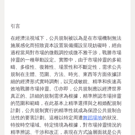
引言
在經濟法視域下，公共規制被以為是在市場機制無法
施展感化而招致資本設置裝備擺設呈現妨礙時，經由
過程當局對市場的微觀調控或微不雅干涉，戰勝市場
掉靈的一種舉動設定。實際中，由于市場掉靈的多範
疇、多樣性、復雜性、場景性和不斷定性，需求公共
規制在主體、范圍、方法、時光、東西等方面依據詳
細的經濟形式實時調劑，以完成敏銳、精準和疾速高
效地戰勝市場掉靈。①亦即，公共規制應以經濟世界
真正的、詳細的規制需求為根據，精準辨認市場掉靈
的范圍和範疇，在此基本上精準選擇與之相婚配規制
計劃，公共規制實行的精準性就成為保證公共規制合
法性的要害計劃。這種以特定周遭
舞蹈場地
的狀況、
特按時空場域、特定情境為根據，對市場掉靈情況的
精準辨認、干涉和改正，表現在方式論層面就是公共