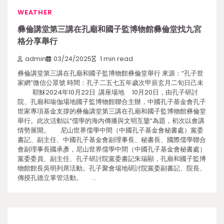
WEATHER
彝倫講堂第三講在孔廟和國子監博物館彝倫堂找九宮
格分享舉行
admin
03/24/2025
1 min read
彝倫講堂第三講在孔廟和國子監博物館彝倫堂舉行 來源：“孔子世
家網”微信公眾號 時間：孔子二五七五年歲次甲辰玄月二旬日己未
耶穌2024年10月22日 講座場地 10月20日，由孔子研討
院、孔廟和瑜伽場地國子監博物館聯合主辦，中國孔子基金會孔子
世家專項基金支撐的彝倫講堂第三講在孔廟和國子監博物館彝倫堂
舉行。此次活動以“儒學的海內傳播與文明互鑒”為題，初次以會講
情勢展開。 尼山世界儒學中間（中國孔子基金會秘書處）黨委
書記、副主任、中國孔子基金會副理事長、秘書長、國際儒學聯合
會副理事長國承彥，尼山世界儒學中間（中國孔子基金會秘書處）
黨委委員、副主任、孔子研討院黨委書記朱瑞顯，孔廟和國子監博
物館館長吳明列席活動。孔子聚會場地研討院黨委副書記、院長、
傳授孔德立掌管活動。 …