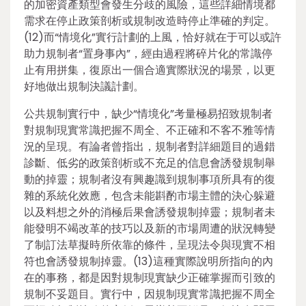
的加密資產類型會發生分歧的風險，這些詳細情境都
需求在停止政策剖析或規制改造時停止準確的判定。
(12)而“情境化”實行計劃的上風，恰好就在于可以或許
助力規制者“置身事內”，經由過程將碎片化的常識停
止有用拼集，復原出一個合適實際狀況的場景，以更
好地做出規制決議計劃。
公共規制實行中，缺少“情境化”考量極易招致規制者
對規制現實常識把握不周全、不正確和不客不雅等情
況的呈現。有論者曾指出，規制者對詳細題目的過錯
診斷、低劣的政策剖析或不充足的信息會誘發規制舉
動的掉靈；規制者沒有興趣識到規制事項所具有的復
雜的系統化效應，包含未能斟酌市場主體的決心躲避
以及料想之外的消極后果會誘發規制掉靈；規制者未
能發明不竭改革的技巧以及新的市場周遭的狀況轉變
了制訂法草擬時所依靠的條件，呈現法令與現實不相
符也會誘發規制掉靈。(13)這種實際說明所指向的內
在的事務，都是因對規制現實缺少正確掌握而引致的
規制不妥題目。實行中，因規制現實常識把握不周全