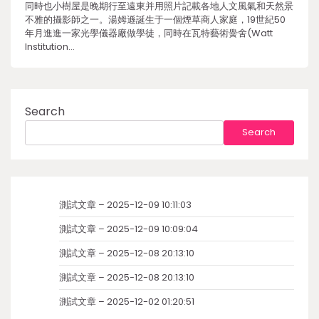
同時也小樹屋是晚期行至遠東并用照片記載各地人文風氣和天然景
不雅的攝影師之一。湯姆遜誕生于一個煙草商人家庭，19世紀50
年月進進一家光學儀器廠做學徒，同時在瓦特藝術黌舍(Watt
Institution…
Search
Search
測試文章 – 2025-12-09 10:11:03
測試文章 – 2025-12-09 10:09:04
測試文章 – 2025-12-08 20:13:10
測試文章 – 2025-12-08 20:13:10
測試文章 – 2025-12-02 01:20:51