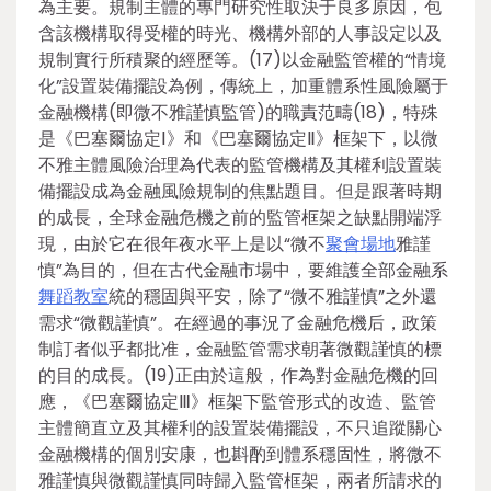
為主要。規制主體的專門研究性取決于良多原因，包
含該機構取得受權的時光、機構外部的人事設定以及
規制實行所積聚的經歷等。(17)以金融監管權的“情境
化”設置裝備擺設為例，傳統上，加重體系性風險屬于
金融機構(即微不雅謹慎監管)的職責范疇(18)，特殊
是《巴塞爾協定Ⅰ》和《巴塞爾協定Ⅱ》框架下，以微
不雅主體風險治理為代表的監管機構及其權利設置裝
備擺設成為金融風險規制的焦點題目。但是跟著時期
的成長，全球金融危機之前的監管框架之缺點開端浮
現，由於它在很年夜水平上是以“微不
聚會場地
雅謹
慎”為目的，但在古代金融市場中，要維護全部金融系
舞蹈教室
統的穩固與平安，除了“微不雅謹慎”之外還
需求“微觀謹慎”。在經過的事況了金融危機后，政策
制訂者似乎都批准，金融監管需求朝著微觀謹慎的標
的目的成長。(19)正由於這般，作為對金融危機的回
應，《巴塞爾協定Ⅲ》框架下監管形式的改造、監管
主體簡直立及其權利的設置裝備擺設，不只追蹤關心
金融機構的個別安康，也斟酌到體系穩固性，將微不
雅謹慎與微觀謹慎同時歸入監管框架，兩者所請求的