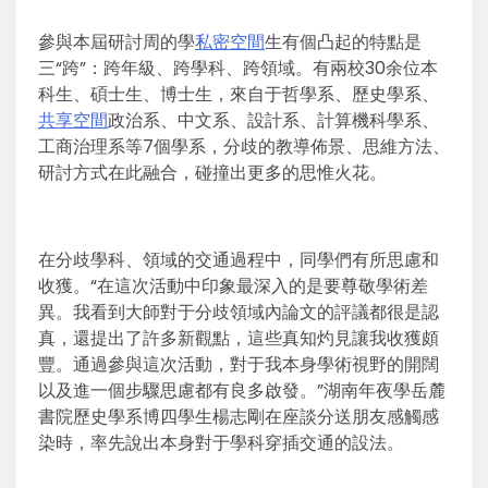
參與本屆研討周的學
私密空間
生有個凸起的特點是
三“跨”：跨年級、跨學科、跨領域。有兩校30余位本
科生、碩士生、博士生，來自于哲學系、歷史學系、
共享空間
政治系、中文系、設計系、計算機科學系、
工商治理系等7個學系，分歧的教導佈景、思維方法、
研討方式在此融合，碰撞出更多的思惟火花。
在分歧學科、領域的交通過程中，同學們有所思慮和
收獲。“在這次活動中印象最深入的是要尊敬學術差
異。我看到大師對于分歧領域內論文的評議都很是認
真，還提出了許多新觀點，這些真知灼見讓我收獲頗
豐。通過參與這次活動，對于我本身學術視野的開闊
以及進一個步驟思慮都有良多啟發。”湖南年夜學岳麓
書院歷史學系博四學生楊志剛在座談分送朋友感觸感
染時，率先說出本身對于學科穿插交通的設法。