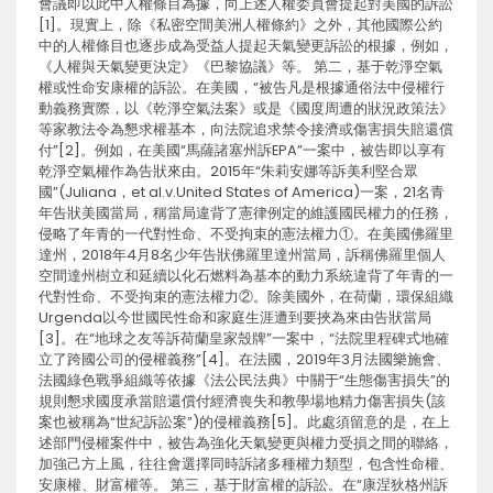
會議即以此中人權條目為據，向上述人權委員會提起對美國的訴訟
[1]。現實上，除《私密空間美洲人權條約》之外，其他國際公約
中的人權條目也逐步成為受益人提起天氣變更訴訟的根據，例如，
《人權與天氣變更決定》《巴黎協議》等。 第二，基于乾淨空氣
權或性命安康權的訴訟。在美國，“被告凡是根據通俗法中侵權行
動義務實際，以《乾淨空氣法案》或是《國度周遭的狀況政策法》
等家教法令為懇求權基本，向法院追求禁令接濟或傷害損失賠還償
付”[2]。例如，在美國“馬薩諸塞州訴EPA”一案中，被告即以享有
乾淨空氣權作為告狀來由。2015年“朱莉安娜等訴美利堅合眾
國”(Juliana，et al.v.United States of America)一案，21名青
年告狀美國當局，稱當局違背了憲律例定的維護國民權力的任務，
侵略了年青的一代對性命、不受拘束的憲法權力①。在美國佛羅里
達州，2018年4月8名少年告狀佛羅里達州當局，訴稱佛羅里個人
空間達州樹立和延續以化石燃料為基本的動力系統違背了年青的一
代對性命、不受拘束的憲法權力②。除美國外，在荷蘭，環保組織
Urgenda以今世國民性命和家庭生涯遭到要挾為來由告狀當局
[3]。在“地球之友等訴荷蘭皇家殼牌”一案中，“法院里程碑式地確
立了跨國公司的侵權義務”[4]。在法國，2019年3月法國樂施會、
法國綠色戰爭組織等依據《法公民法典》中關于“生態傷害損失”的
規則懇求國度承當賠還償付經濟喪失和教學場地精力傷害損失(該
案也被稱為“世紀訴訟案”)的侵權義務[5]。此處須留意的是，在上
述部門侵權案件中，被告為強化天氣變更與權力受損之間的聯絡，
加強己方上風，往往會選擇同時訴諸多種權力類型，包含性命權、
安康權、財富權等。 第三，基于財富權的訴訟。在“康涅狄格州訴