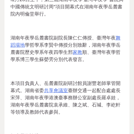
中國傳統文明研討周”項目開幕式在湖南年夜學岳麓書
院內明倫堂舉行。
湖南年夜學岳麓書院副院長陳仁仁傳授、臺灣年夜
舞
蹈場地
學哲學系李賢中傳授分別致辭，湖南年夜學岳
麓書院歷史學系年夜四學生邢
家教
順、臺灣年夜學哲
學系博三學生蘇嫈雱分別代表發言。
本項目負責人、岳麓書院副研討館員謝豐老師掌管開
幕式。湖南省委
共享會議室
臺辦交通一起配合處處長
宋萍、湖南年夜學港澳臺事務辦公室副處長羅卓娃，
湖南年夜學岳麓書院袁承維、陳之斌、石瑊、李屹軒
等領導及教師代表參與。