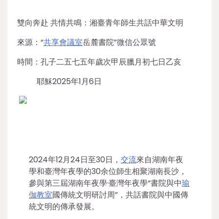
雙向奔赴 共情共鳴：湘臺青年師生共話中華文明
來源：“
共享會議室
岳麓書院”微信公眾號
時間：孔子二五七五年歲次甲辰臘月初七日乙亥
耶穌2025年1月6日
2024年12月24日至30日，
交流
來自湖南年夜
學和臺灣年夜學的30余位師生相聚湖南長沙，
參與第三屆湖南年夜學·臺灣年夜學“書院與中
瑜
伽教室
國傳統文明研討周”，共話書院與中國傳
統文明的傳承發展。