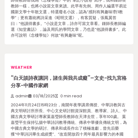
師長教師命我為《念樓學短》中的“筆記小說卷”寫序，我和鍾師長
教師一樣，也將小說當文章來讀。此早有先例。周作人編選平易近
國新文學十年散文選，特選廢名小說，認為“感到有興趣味1對1教
學”；更有蕭統將詩采進《昭明文選》，有客質疑，張鳳翼答
曰：“他讀得書多。”小說是文章，詩亦可當文章看。鍾師長教師編
選《知堂書話》，論及周氏的學問文章，乃也是“他讀得書多”。此
亦可說明《念樓學短》何故“有興趣味”呢。
WEATHER
“白天談詩夜講詞，諸生與我共成癡”–文史-找九宮格
分享-中國作家網
admin
03/18/2025
0 min read
2024年11月24日15時23分，南開年夜學講席傳授、中華詩教與古
典文明研討所所長、中心文史研討館資深館員、教導家、詩人、中
國古典文學研討專家葉嘉瑩師長教師在天津去世，享年100歲。 葉
嘉瑩平生保持弘揚中華詩詞教導傳統、傳承中華優良傳統文明，為
中國古典文學的研討、傳承和成長作出了積極進獻，曾先后榮
獲“中華詩詞畢生成績獎”、“改造開放四十周年最具影響力的本國