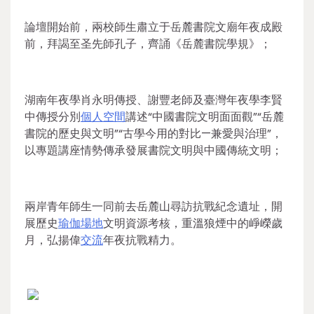
論壇開始前，兩校師生肅立于岳麓書院文廟年夜成殿
前，拜謁至圣先師孔子，齊誦《岳麓書院學規》；
湖南年夜學肖永明傳授、謝豐老師及臺灣年夜學李賢
中傳授分別
個人空間
講述“中國書院文明面面觀”“岳麓
書院的歷史與文明”“古學今用的對比—兼愛與治理”，
以專題講座情勢傳承發展書院文明與中國傳統文明；
兩岸青年師生一同前去岳麓山尋訪抗戰紀念遺址，開
展歷史
瑜伽場地
文明資源考核，重溫狼煙中的崢嶸歲
月，弘揚偉
交流
年夜抗戰精力。