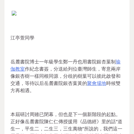
江亭萱同學
岳麓書院博士一年級學生鄭一丹也用書院銀杏葉制
瑜
伽教室
作紀念書簽，分送給列位臺灣師生，寄意兩岸
像銀杏樹一樣同根同源，分歧的樹葉可以彼此啟發和
交通，等待以后岳麓書院銀杏葉黃的
聚會場地
時候雙
方再相遇。
本屆研討周雖已閉幕，但也是下一個新階段的起點。
正好像岳麓書院陳仁仁傳授援用《品德經》里的話“道
生一，平生二，二生三，三生萬物”所說的，我們這一