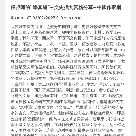
鍾叔河的“學其短”–文史找九宮格分享–中國作家網
admin
03/07/2025
0 min read
我愛好中國的山川，也愛好中國的字畫，更愛好教學中國的文章。
以上三種，皆為我心頭所愛，卻并非個個皆佳。山川，我愛江南；
字畫，我好宋元，而文章，不喜高文典冊，常日多讀前人清講座場
地談、筆記、小品、手札、日誌、題跋。何故這般，乃是其中多見
性格，率真而有智趣，少有文章作態，故而可以或許常讀常新。山
川亦是文章，字畫也可當文章來讀，越是樸素，越見性格，才越是
可以或許“相看兩不厭”吧。 鍾叔河師長教師編著《念樓學短》，我
起首是當文章佳選來看的。我亦與鍾師長教師同好。師長教師意
在“學其短”，按說文章該長則長，該短則短，但我懂得鍾師長教師
的深意，乃是做文章，第一階段是“看山是小樹屋山，看水是水”，
文章只能作短；第二階段則是“看山不是山，看水不是水”，文章也
便長了起來；而到了第三階段，則是“看山仍是山，看水仍是水”，
此時的文章，即是短而有味，短而風趣，短而有美。 我很愛好讀
鍾師長教師為選輯古文所寫的“念樓讀”和“念樓曰”，都是很好的文
章。“念樓讀”，樸素清爽；“念樓曰”，思惟清明。與他選的那些短
小的古文，可謂相得益彰。假如將這些內在的事務連綴起來，即是
五百余篇“念樓讀抄”。此為今世文章之美談矣。近年來，我盡力提
倡中國文章之古樸清明，在鍾師長教師的這些文章中，可見古樸之
美，更見清明之美，這是《念樓學短》最應追蹤關心的處所。 鍾