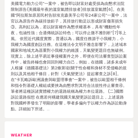
美國電力動力公司”一案中，被告即以財富好處受損為由懇求法院
限制原告(美國最年夜的溫室氣體排放者)排放溫室氣體[6]。在美
國“阿拉斯加原居民村告狀埃克森美孚公司等24家公司”一案中，法
官以為原告作為碳排放鉅子，其排放行動足以形成財富傷害損失
③。高利紅以為，若以財富權作為懇求權基本，具有“機動性年
夜，包涵性強；合適傳統訴訟特色；可以停止微不雅剖析”[7]等上
風。 依照近代國度實際，普通以為，國度任務源于小我權力，小
我權力為國度創設任務。在這種法令文明不雅念影響下，上述域本
國家和地域尤為器重對小我權力的維護，天氣變更題目也無破例。
現實上，除上述平易近事侵權案件之外，即便在司法審查型訴訟案
件中，被告終極也會回回到權力自己，例如，在德國，諸多未成年
人根據《德國基礎法》第2條第1款關于性命權和身材不受侵略的規
則以及其他相干條目，針對《天氣變更法》提起審查之訴[8]。
在“卡瓦略訴歐洲議會與歐盟理事會”一案中，被告以歐盟相干條例
和指令對基礎人權組成要挾為由懇求對其符合法規性停止審查④。
筆者將這種訴諸實體權力的退路統稱為權力本位退路。 (二)國際
訴訟退路假想 在應若何構建我國天氣變更訴訟題目上，上述退路
對我國粹界發生了明顯的影響，學者多偏向于以權力作為訴訟動身
點。詳細如下所述。…
WEATHER