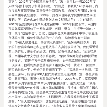
專家”、2019年度“中國當局友情獎”、“激小樹屋動中國2020年度
人物”等數十項獎項和聲譽稱號。 “我就是一名教員” 40多年前，尚
在加拿年夜溫哥華的葉嘉瑩決計回國教書。 自1979年開端，她每
年回中國年夜陸講學。1993年，她在南開年夜學開辦中國文學比
擬研討所（后改名為中華詩教與古典文明研討所），并任所長。
2007年葉嘉瑩取得在華永遠居留標準，2015年回國假寓。南開年
夜學為葉嘉瑩興修了一座集講授、科研、辦公、生涯于一體的小
樓，取名“迦陵學舍”。自此，迦陵學舍成為國際傳承中華小樹屋優
良傳統文明、傳佈中華詩詞的一方六合。 迦陵學舍有一副春
聯：“師弟人緣逾骨血，墨客志意托謳吟”。“葉師長教師以為，我
們的幻會議室出租想和志意是依靠在古典詩歌里邊的。我們還透過
前人的詩歌，把他們的品德、幻想、涵養傳遞給先生。”葉嘉瑩助
理、南開年夜學文學院傳授張靜說。 “葉師長教師對詩詞和授課都
很是投進。”南開年夜學原常務副校長、文學院原院長陳洪說，有
一次講座，他看到葉嘉瑩曾經講了兩個多小時，就遞了一個便條，
盼望她歇息一下，但她仍是持續講了下往。 “我就是一名教員。”葉
嘉瑩上課時，能包容300人的門路教室里老是濟濟一堂，甚至講臺
旁、教室門口、窗邊也都是聽課的先生。 2008年12月，葉嘉瑩榮
膺中華詩詞學會首屆“中華詩詞畢生成績獎”。頒獎詞寫道：“葉嘉
瑩是譽滿國內外的中國古典文學威望學者，是推進中華詩詞在國內
別傳播的杰出代表。她是將東方文論引進古典文學從事比擬研討的
杰出學者，其詩論新意迭出，別開境界，在我國粹術界發生了嚴重
影響。” “白天談詩夜講詞，諸生與我共成癡。”葉嘉瑩用這句詩表
達本身對教書育人的恥辱之心。“有良多人只是看了葉師長教師講