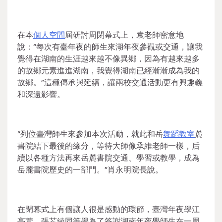
在本
個人空間
屆研討周閉幕式上，袁老師密意地
說：“每次有臺年夜的師生來湖年夜參觀或交通，讓我
覺得在湖南的生涯越來越不像異鄉，因為有越來越多
的故鄉元素進進湖南，我覺得湖南已經漸漸成為我的
故鄉。”這種傳承與延續，讓兩校交通活動更有興趣義
和深遠影響。
“列位臺灣師生來參加本次活動，就此和岳
舞蹈教室
麓
書院結下最後的緣分，等待大師像承維老師一樣，后
續以各種方法再來岳麓書院交通、學習或教學，成為
岳麓書院歷史的一部門。”肖永明院長說。
在閉幕式上有個讓人很是感動的環節，臺灣年夜學江
亭萱、張芯綾同等學為了答謝湖南年夜學師生在一周