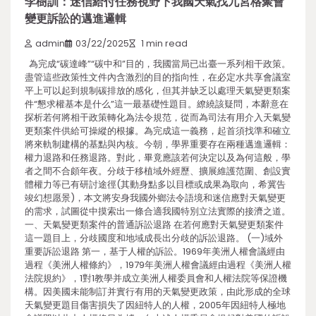
李樹訓：迷信給付任務視野下我國天氣找九宮格聚會
變更訴訟的邁進邏輯
admin
03/22/2025
1 min read
為完成“碳達峰”“碳中和”目的，我國當局已出臺一系列相干政策。
盡管這些政策性文件內含激烈的目的指向性，在必定水共享會議室
平上可以起到規制碳排放的感化，但其并缺乏以處理天氣變更類案
件“懇求權基本是什么”這一最基礎性題目。繚繞該疑問，本辭意在
探析若何將相干政策轉化為法令規范，從而為司法有用介入天氣變
更類案件供給可操縱的根據。為完成這一義務，起首須找準和確立
將來軌制建構的基點與內核。今朝，學界重要存在兩種邁進邏輯：
權力退路和任務退路。對此，畢竟應該若何決定以及為何這般，學
者之間不合頗年夜。分歧于移植域外經歷、擴展維護范圍、創設實
體權力等已有研討途徑(其動身點多以目標或成果為取向，希冀告
竣幻想愿景)，本文將安身我國外鄉法令語境和迷信應對天氣變更
的需求，試圖從中摸索出一條合適我國特別立法實際的接濟之道。
一、天氣變更類案件的普通訴訟退路 在若何應對天氣變更類案件
這一題目上，分歧國度和地域成長出分歧的訴訟退路。 (一)域外
重要訴訟退路 第一，基于人權的訴訟。1969年美洲人權會議經由
過程《美洲人權條約》，1979年美洲人權會議經由過程《美洲人權
法院規約》，1對1教學并成立美洲人權委員會和人權法院等保證機
構。因美國未能制訂并實行有用的天氣變更政策，由此形成的全球
天氣變更題目傷害損失了因紐特人的人權，2005年因紐特人極地