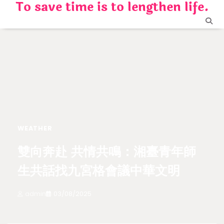
To save time is to lengthen life.
Skip
to
content
WEATHER
雙向奔赴 共情共鳴：湘臺青年師
生共話找九宮格會議中華文明
admin
03/08/2025