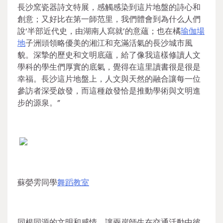
長沙窯瓷器詩文特展，感觸感染到這片地盤的詩心和
創意；又好比在第一師范里，我們體會到為什么人們
說‘半部近代史，由湖南人寫就’的意蘊；也在橘
瑜伽場
地
子洲頭領略優美的湘江和充滿活氣的長沙城市風
貌。深摯的歷史和文明底蘊，給了像我這樣修讀人文
學科的學生們厚實的底氣，覺得在這里讀書很是很是
幸福。長沙這片地盤上，人文與天然的融合讓每一位
參訪者深受啟發，而這種啟發恰是推動學術與文明進
步的源泉。”
蘇嫈雱同學
舞蹈教室
同根同源的文明和感情，讓兩岸師生在交通活動中彼