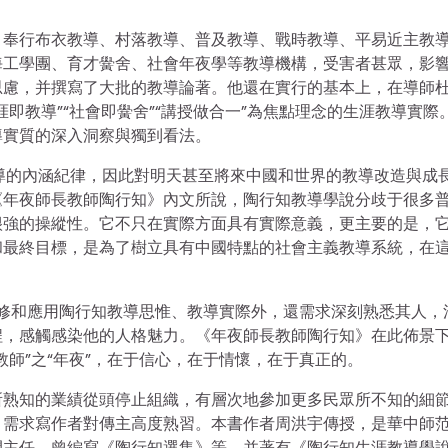
，奉行布衣教導、村落教導、普及教導、戰時教導、平易近主教
海工學團、育才黌舍、社會年夜學等教導機構，受害者甚眾，影
思慮，并撰寫了大批的教導論著。他還在實行的基本上，在導師
即教導”“社會即黌舍”“講授做合一”為焦點理念的生涯教導實際
導實質的深入洞察與獨到看法。
導的內涵紀律，因此對明天甚至將來中國和世界的教導改造與成
《年夜師長教師陶行知》內文所說，陶行知教導學說分歧于很多
很強的操縱性。它不只在實際方面具有實際意義，更主要的是，
和最終目標，是為了樹立具有中國特點的社會主義教導系統，在
了進修和應用陶行知教導思惟、教導實際外，還需求深刻熟悉其人，
程，感觸感染他的人格魅力。《年夜師長教師陶行知》在此佈景
師”之“年夜”，在于信心，在于情懷，在于真正的。
所熟知的業績從頭停止組織，有層次地參加更多民眾所不知的細
，需求寫作者對傳主高度熟習。本書作者周洪宇傳授，是華中師
間主任，曾編寫《陶行知選集》等，并著有《陶行知生涯教導學