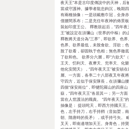
夜天王”本是古印度傳說中的天神，后
當成守護神。據學者龍忠鉤沉，晚期
有兩種抽像：一是頭戴敷巾冠，全身
僅腰間系布；二是充任年夜神的佈景
裝如印度王公。 釋教鼓起后，“四年夜
王”被設定在須彌山（世界的中樞）的
釋教將天道分為“三界”，即欲界、色界
色界。欲界最低，未脫食欲、淫欲；
脫了欲看，卻固執于色相；無色界徹
了欲和色。 欲界分六層，即“六欲天”
王天、忉利天、夜摩天、兜率天、化
他化安閒天），“四年夜天王”被安頓在
層。一方面，各率二十八部夜叉年夜
守四方，近似于保安隊長，在須彌山
四個“保安崗位”，即犍陀羅山的四座山
嶽，“四年夜天王”各居其一；另一方面
當在人世護法的職責。 “四年夜天王”
抽像是： 提頭咤天，即西方持國天王
色，左手持刀，右手持矟（音如槊，
朝、隋唐時的長矛），或手持弓矢。 
叉天，即南邊增加天王。身青色，持