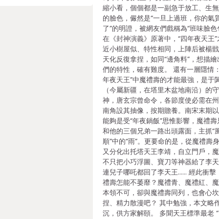
縮小看，個個都是一副急于放工、生
的臉色，儼然是“一旦上過班，你的氣
了”的明證，被網友們戲稱為“班味臉色
在《封神演義》原著中，“四年夜天王”
近小樹屋似、特性相同，上陣后被楊
天化反復拿捏，如同“邊角料”，想描繪
們的特性，確有難度。 還有一層隱情：
年夜天王”中魔禮壽的才能最強，是于
（今屬新疆，在塔里木盆地南沿）的
神，唐玄宗曾命令，各節度使必需在
南角設其抽像，按期贍養。南宋末期
能夠是受“年夜鍋飯”思惟影響，魔禮壽
和他的三個兄弟一路出頭露面，主抓“
順”中的“雨”。更要命的是，從魔禮壽
又分化出托塔天王李靖，自立門戶，
不只把小巧浮圖、寶刀等神器給了李
連兒子哪吒都回了李天王…… 經此衝擊
禮壽怎能不萎靡？魔禮青、魔禮紅、
本領不可，卻與魔禮壽同列，也會心
捏、精力散漫吧？ 其中勉強，本文略
沉，供方家解頤。 多聞天王標準最老 