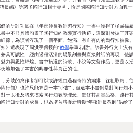
年譜長編》等諸多陶行知相干專著，恰是國際陶行知研討方面數一
穩健的研討功底在《年夜師長教師陶行知》一書中獲得了極盡描
此書中不只具體勾畫了陶行知的教導實行軌跡，還深刻發掘了其
的細節，為讀者浮現了一個平面、飽滿、有血有肉的陶行知抽像
知》還表現了周洪宇傳授的“
教學
舉重若輕”。該書外行文上沒
，兼具可讀性，經由過程活潑的場景刻畫與直接對話的再現，使
格魅力與思惟輝煌。書中摘選的詩歌、小說等文藝作品，更是以
年夜地加強了本書的興趣性與真正的性。
料，分歧的寫作者卻可以或許經由過程奇特的編排，往粗取精，
陶行知》也許只能算是一本“小書”，但這本小書倒是對陶行知小
，對于以後及將來摸索陶行知教導理念、進修其高貴品格、踐行
陶行知研討的成長，也為培育培養新時期“年夜師長教師”供給了