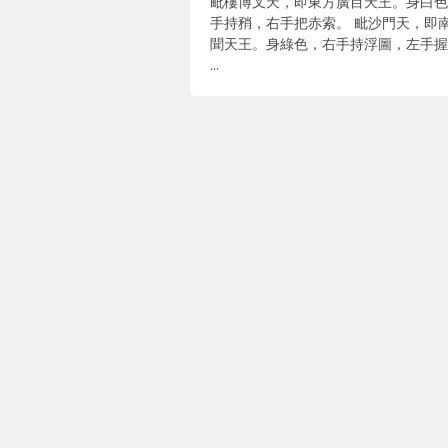
毗樓博叉天，即東方廣目天王。身白
手持矟，右手把赤索。 毗沙門天，即
聞天王。身綠色，右手持浮圖，左手
…