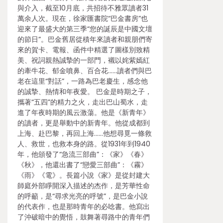
與介入，截至10月底，共招待不雅眾讀者31
萬余人次。現在，徐家匯書院“巴金書房”也
迎來了最盛大的第三季“您的誕辰是中國文壇
的節日”。巴金舊居從積年來讀者和親朋們寄
來的賀卡、電報、函件中精選了圖樣別致精
美、祝詞親熱誠摯的一部門，襯以姹紫嫣紅
的牽牛花、郁金噴鼻、百合花……讀者們與巴
老在這里“對話”，一路為巴老慶生，感念他
的誠摯、熱情和年夜愛。 巴金是時期之子，
攜著“五四”的精力之火，走出巴山蜀水，走
進了年夜時期的風云激蕩。他是《新青年》
的讀者，更是舉動中的新青年。他從成都到
上海、赴巴黎，再回上海……他想尋覓一條救
人、救世，也救本身的路。從1931年到1940
年，他頒發了“急流三部曲”：《家》《春》
《秋》，他還出書了“戀愛三部曲”：《霧》
《雨》《電》。長篇小說《家》是從封建大
師庭外部睜開深入描述的杰作，是芳華性命
的呼籲，是“尋求光亮的呼號”，是巴金小說
的代表作，也是那時青年的必唸書。他寫出
了沖破暗中的覺悟，鼓舞著尋路中的青年們