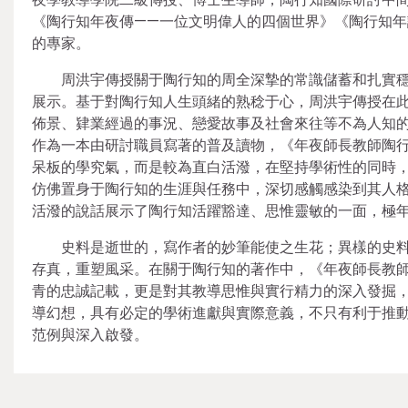
《陶行知年夜傳——一位文明偉人的四個世界》《陶行知
的專家。
周洪宇傳授關于陶行知的周全深摯的常識儲蓄和扎實
展示。基于對陶行知人生頭緒的熟稔于心，周洪宇傳授在
佈景、肄業經過的事況、戀愛故事及社會來往等不為人知
作為一本由研討職員寫著的普及讀物，《年夜師長教師陶行
呆板的學究氣，而是較為直白活潑，在堅持學術性的同時
仿佛置身于陶行知的生涯與任務中，深切感觸感染到其人
活潑的說話展示了陶行知活躍豁達、思惟靈敏的一面，極
史料是逝世的，寫作者的妙筆能使之生花；異樣的史
存真，重塑風采。在關于陶行知的著作中，《年夜師長教師
青的忠誠記載，更是對其教導思惟與實行精力的深入發掘
導幻想，具有必定的學術進獻與實際意義，不只有利于推動
范例與深入啟發。