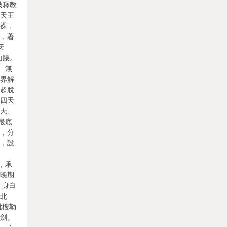
被釋教
四天王
赤裸，
板，著
天
山腰。
、無
色界解
底超脫
（四天
樂天、
最底
將，分
腰，設
，承
的晚期
。身白
南北
毗樓勒
寶劍。