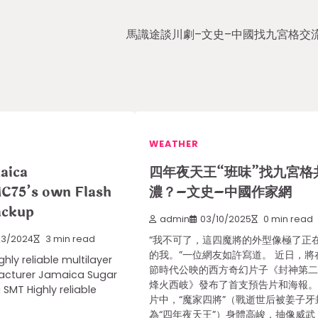
馬識途談川劇–文史–中國找九宮格交
WEATHER
aica
四年夜天王“班味”找九宮格
C75’s own Flash
濃？–文史–中國作家網
ackup
admin
03/10/2025
0 min read
23/2024
3 min read
“我不可了，這四魔將的外型像極了正
的我。”一位網友如許寫道。 近日，將
hly reliable multilayer
節時代公映的西方奇幻片子《封神第
cturer Jamaica Sugar
烽火西岐》發布了首支預告片和海報
SMT Highly reliable
片中，“魔家四將”（戰逝世后被姜子牙
為“四年夜天王”）身體高峻，抽像威武