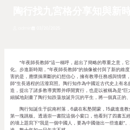
陶行找九宮格分享知與新時
admin
03/20/2025
“年夜師長教師”這一稱呼，超出了簡略的尊重之意，
化。步進新時期，“年夜師長教師”的抽像被付與了新的維
害的是，應懷揣果斷的幻想信心，擁有教導任務感與情懷，
師”生長過程的活潑寫照。陶行知作為中國近古代史上有名
造，提出了諸多教導實際并睜開實行，也是以被稱為是“巨
細膩地刻畫了陶行知跌蕩放誕升沉的平生，將一個真正的
陶行知誕生于皖南村落，6歲在私塾開蒙，15歲進進教
第一塊跳板。透過崇一書院這個小窗口，他看到了四書五
的墻上題寫下“我是一個中國人，要為中國做出一些進獻”
途，數十年如一日矢志不移。