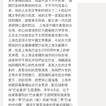
永不衰竭的熱忱，我盡不放下手中的筆。”掀
開巴金師長教師的作品，字字句句流進心
扉。他的人生和文學創作標示了二十世紀中
國文學的精力高度。他的文學一直緊貼著內
陸和國民，披髮著光與熱，吸引著一代代讀
者睜開心靈的對話。 上海是中國共產黨的出
生地、初心始發地和巨大建黨精力孕育地，
正在全力扶植習近平文明思惟最佳實行地。
上海也是現今世中國文學重鎮，今起向大眾
開放的巴金藏書樓暨巴金與上海文獻圖片
展，恰是上海為巴金生日120周年奉上的密
意厚禮。在上海這座國民城市的分歧區域，
讀者和市平易近伴侶們走近巴金，感觸感染
他與國民齊心的性命情懷，直面人生的文學
創作，真摯深刻的思惟摸索，為我們今世的
文學共享空間實行，晉陞國民城市的文明軟
實力，供給領導、經歷與心靈滋養。上海市
徐匯區藏書樓結合巴金舊居，配合謀劃發
布“巴金書房”主題運動。本年4月起，位于
徐家匯書院的“巴金書房”主題閱覽區接踵發
布第一季“巴金的《家》與家”和第二季“巴金
的伴侶圈”，獲得不雅眾讀者的普遍追蹤關心