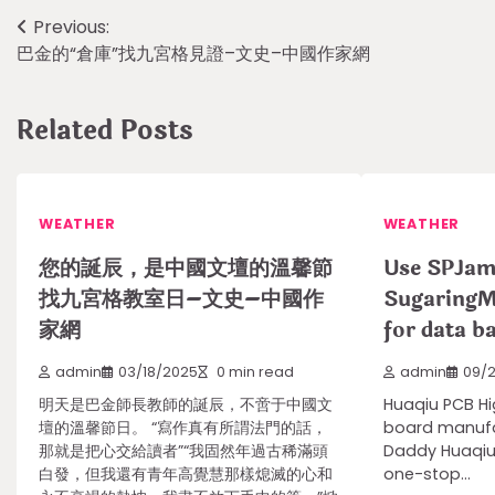
Post
Previous:
巴金的“倉庫”找九宮格見證–文史–中國作家網
navigation
Related Posts
WEATHER
WEATHER
您的誕辰，是中國文壇的溫馨節
Use SPJam
找九宮格教室日–文史–中國作
SugaringM
家網
for data b
admin
03/18/2025
0 min read
admin
09/
明天是巴金師長教師的誕辰，不啻于中國文
Huaqiu PCB Hig
壇的溫馨節日。 “寫作真有所謂法門的話，
board manufa
那就是把心交給讀者”“我固然年過古稀滿頭
Daddy Huaqiu 
白發，但我還有青年高覺慧那樣熄滅的心和
one-stop…