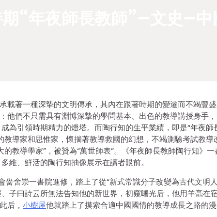
期“年夜師長教師”–文史–中
它承載著一種深摯的文明傳承，其內在跟著時期的變遷而不竭豐盛
度：他們不只需具有淵博深摯的學問基本、出色的教導講授身手，
成為引領時期精力的燈塔。而陶行知的生平業績，即是“年夜師
的教導家和思惟家，懷揣著教導救國的幻想，不竭測驗考試教導
大的教導學家”，被贊為“萬世師表”。《年夜師長教師陶行知》一
、多維、鮮活的陶行知抽像展示在讀者眼前。
會黌舍崇一書院進修，踏上了從“新式常識分子改變為古代文明人
經、子曰詩云所無法告知他的新世界，初窺曙光后，他用羊毫在
。此后，
小樹屋
他就踏上了摸索合適中國國情的教導成長之路的漫