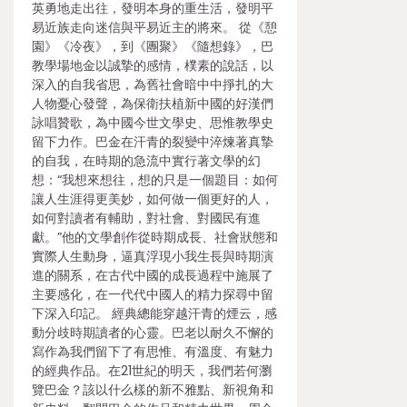
英勇地走出往，發明本身的重生活，發明平
易近族走向迷信與平易近主的將來。 從《憩
園》《冷夜》，到《團聚》《隨想錄》，巴
教學場地金以誠摯的感情，樸素的說話，以
深入的自我省思，為舊社會暗中中掙扎的大
人物憂心發聲，為保衛扶植新中國的好漢們
詠唱贊歌，為中國今世文學史、思惟教學史
留下力作。巴金在汗青的裂變中淬煉著真摯
的自我，在時期的急流中實行著文學的幻
想：“我想來想往，想的只是一個題目：如何
讓人生涯得更美妙，如何做一個更好的人，
如何對讀者有輔助，對社會、對國民有進
獻。”他的文學創作從時期成長、社會狀態和
實際人生動身，逼真浮現小我生長與時期演
進的關系，在古代中國的成長過程中施展了
主要感化，在一代代中國人的精力探尋中留
下深入印記。 經典總能穿越汗青的煙云，感
動分歧時期讀者的心靈。巴老以耐久不懈的
寫作為我們留下了有思惟、有溫度、有魅力
的經典作品。在21世紀的明天，我們若何瀏
覽巴金？該以什么樣的新不雅點、新視角和