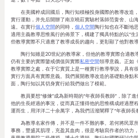
在美國粹成回國后，陶行知積極投身國際的教導改造
實行運動，并先后開辦了南京曉莊實驗村落師范黌舍、山
遠。在實行
個人空間
的同時，
個人空間
陶行知也在不斷地
適用主義教導思惟風行的佈景下，構建了獨具特點的以“生涯
些教導實際不只適應了教導成長的趨向，更彰顯了他對教
陶行知雖是20世紀的教導家，但他的教導實際合適教
仍有主要的實際鑒戒價值與實際
私密空間
領導意義。正如
教導實際之處，在于它實質上是一種實行教導學說，具有
實行方面具有實際意義。我們展開教導改造的基礎動身點
面，陶行知以其切身實行給我們做出了模範。
教員要想“修煉”成為新時期的“年夜師長教師”，除
他的生長經過的事況，從而真正懂得他的思惟構成經過歷
運而生，用洋洋二十余萬字，為我們活潑闡釋了“年夜師長教
為教導名家作傳，并不是一件不難的事。若何將民眾
事務，豐盛其肌理，充盈其血肉，很是考驗寫作者的功力
夜學教導學院二級傳授、博士生導師，陶行知國際研討中