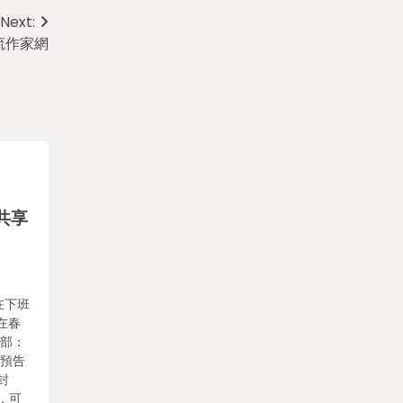
Next:
流作家網
共享
在下班
在春
二部：
。預告
封
，可