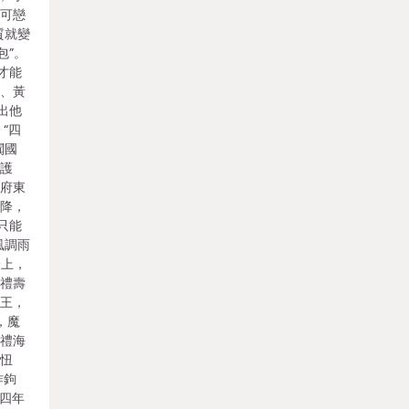
無可戀
質就變
包”。
才能
戩、黃
出他
“四
闐國
守護
州府東
以降，
只能
風調雨
身上，
魔禮壽
天王，
，魔
魔禮海
坎忸
作鉤
“四年