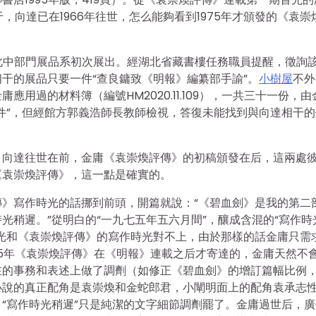
，向達已在1966年往世，怎么能夠看到1975年才頒發的《袁崇
，此中部門展品系初次展出。經湖北省藏書樓任務職員提醒，徵詢
干的展品只要一件“查良鏞致《明報》編纂部手諭”。
小樹屋
不外
用過的材料簿（編號HM2020.11.109），一共三十一份，由
件”，但經館方郭義浩師長教師檢視，答復未能找到與向達相干的
：向達往世在前，金庸《袁崇煥評傳》的初稿頒發在后，這兩處
《袁崇煥評傳》，這一點是確實的。
》寫作時光的話挪到前頭，開篇就說：“《碧血劍》是我的第二
光稍遲。”從明白的“一九七五年五六月間”，釀成含混的“寫作時
光和《袁崇煥評傳》的寫作時光對不上，由於那樣的話金庸只需
75年《袁崇煥評傳》在《明報》連載之后才寄達的，金庸天然不
在的事務和表述上做了調劑（如修正《碧血劍》的增訂篇幅比例
小說的真正配角是袁崇煥和金蛇郎君，小闡明面上的配角袁承志
“寫作時光稍遲”只是純潔的文字細節調劑罷了。金庸過世后，廣