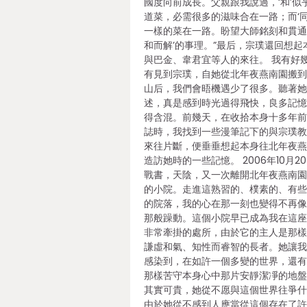
國度向前成長。父親跟我說過，‘和’似
道菜，必需很多的滋味合在一路；而‘同
一樣的菜在一路。盼望大師銘刻和貫通
和而解’的事理。”最后，宗璞還回想起
與巴金、韋君宜等人的來往。 我有好
有見到宗璞，自她從北年夜燕南園搬
山后，我們會晤機遇少了很多。聽著
述，真是感到時光過得飛快，良多記
得含混。前幾天，在收拾本身十多年
誌時，我找到一些漫筆記下的與宗璞
來往片斷，便垂垂想起本身往北年夜
造訪她時的一些記憶。 2006年10月2
戰書，天陰，又一次離開北年夜燕南
的小院。走進這熟習的、樸素的、有
的院落，我的心在那一刻也變得不再
那般躁動。這個小院早已成為我在這
非常牽掛的處所，由於它的主人是那
謙虛和氣、知性而睿智的長者。她讓
感染到，在如許一個多變的世界，還
那樣苦守本身心中那片安靜潔凈的地
其實可貴，她從不愿與這個世界往爭
由於她從不感到人應當從這個存在了