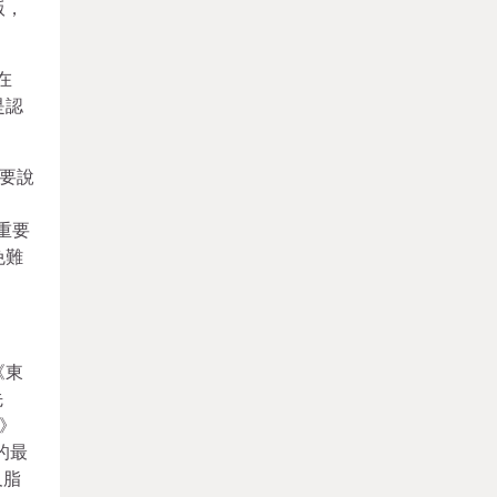
版，
在
是認
要說
重要
免難
《東
先
》
的最
及脂