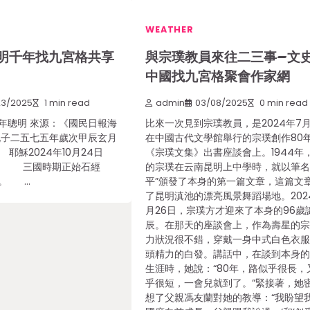
WEATHER
明千年找九宮格共享
與宗璞教員來往二三事–文
中國找九宮格聚會作家網
23/2025
1 min read
admin
03/08/2025
0 min read
年聰明 來源：《國民日報海
比來一次見到宗璞教員，是2024年7月
孔子二五七五年歲次甲辰玄月
在中國古代文學館舉行的宗璞創作80
穌2024年10月24日
《宗璞文集》出書座談會上。1944年，
。 三國時期正始石經
的宗璞在云南昆明上中學時，就以筆名
》。 …
平”頒發了本身的第一篇文章，這篇文
了昆明滇池的漂亮風景舞蹈場地。202
月26日，宗璞方才迎來了本身的96歲
辰。在那天的座談會上，作為壽星的
力狀況很不錯，穿戴一身中式白色衣
頭精力的白發。講話中，在談到本身
生涯時，她說：“80年，路似乎很長，
乎很短，一會兒就到了。”緊接著，她
想了父親馮友蘭對她的教導：“我盼望