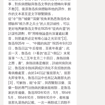
事，對疾病體驗與魯迅文學的全體轉向掌握
不敷[1]。復原魯迅疾病體驗和他的譯作、創
作的文本甚至是文字聯繫關係，
從“冷”“熱”“補藥”“瀉藥”視角來熟悉魯迅性命
體驗和“精力界之兵士”的人世詳細性，可以
更好地輿解魯迅文學在1925年“從肉向靈”的
計謀性調劑，即“用唯物論盡向深邃處鉆曩
昔，則那處所必定有唯心論之光呈現”[2]。
魯迅1925年 一、“中國的病證” 1925年9月23
日，魯迅日誌“午后發燒，至夜年夜盛”；此
后一天，魯迅在《<看勿“改正”>附記》末尾
落筆 “一九二五年玄月二十四日，身熱頭痛
之際，書”。身熱頭痛是癥狀，詳細何病則未
記，魯迅按冷熱掉調或許消化不良招致的熱
毒病癥處置，由於24日誌“服規那丸”。規那
丸即奎寧丸，魯迅日誌中也有記為雞那丸的
[3]，可解熱，能“令瀉”，與西醫類涼藥、瀉
藥一類的專門治熱病的藥效能相類，是魯迅
家的常備藥。魯迅1913年10月，11月，1914年
5月， 1914年10月，1918年10月中，都有服
規那丸退熱的記載。一次一兩顆或三四顆不