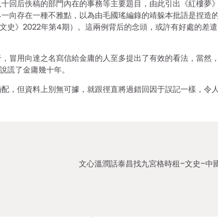
八十回后佚稿的部門內在的事務等主要題目，由此引出《紅樓夢
界一向存在一種不雅點，以為由毛國瑤編錄的靖躲本批語是捏造
文史》2022年第4期）。這兩例背后的念頭，或許有好處的差
于，冒用向達之名寫信給金庸的人至多提出了有效的看法，當然
到說謊了金庸幾十年。
婚配，但資料上別無可據，就跟徑直將過錯回因于誤記一樣，令
文心溫潤話泰昌找九宮格時租–文史–中