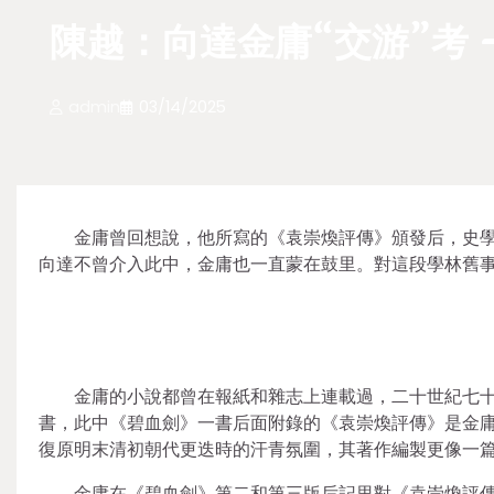
陳越：向達金庸“交游”考
admin
03/14/2025
金庸曾回想說，他所寫的《袁崇煥評傳》頒發后，史
向達不曾介入此中，金庸也一直蒙在鼓里。對這段學林舊
金庸的小說都曾在報紙和雜志上連載過，二十世紀七
書，此中《碧血劍》一書后面附錄的《袁崇煥評傳》是金
復原明末清初朝代更迭時的汗青氛圍，其著作編製更像一
金庸在《碧血劍》第二和第三版后記里對《袁崇煥評