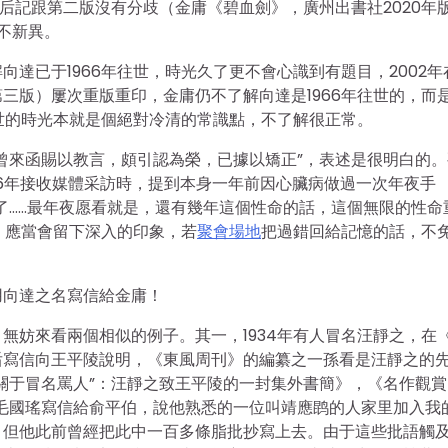
后記跟第二版沒有分歧（金庸《碧血劍》，廣州出書社2020年
并不新異。
達已于1966年往世，時光久了更不會心識到有題目，2002年
三版）屢次重版重印，金庸仍不了解向達是1966年往世的，而
去世的時光本就是個絕對冷清的常識點，不了解很正常。
曾來函賜以教言，頗引認為榮，已據以矯正”，表述是很明白的。
96年接收媒體采訪時，提到本身一年前因心臟病做過一次年夜手
了……最年夜愿看就是，還有幾年這個性命的話，這個無限的性命
，應當會留下深入的印象，若
聚會場地
把過錯回給記憶的話，不
用向達之名寫信給金庸！
無妨來看兩個相似的例子。其一，1934年有人冒名汪靜之，在
后寫信向王平陵說明，《東風周刊》的編纂之一孫看是汪靜之的
“關于冒名罵人”：汪靜之致王平陵的一封集外書簡》，《名作觀賞
的青年毛國瑤寫信給俞平伯，說他熟悉的一位叫靖應鹍的人家里加入我
，但他此前曾經把此中一百多條脂批抄寫上去。由于這些批語觸