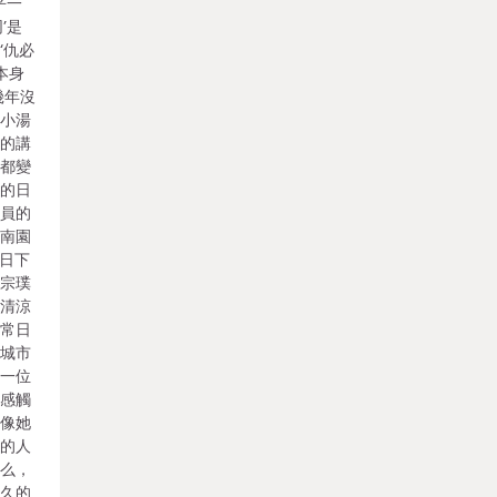
乎一
’是
‘仇必
本身
幾年沒
到小湯
她的講
憶都變
前的日
教員的
燕南園
0日下
園宗璞
些清涼
像常日
座城市
樣一位
我感觸
有像她
盤的人
什么，
許久的