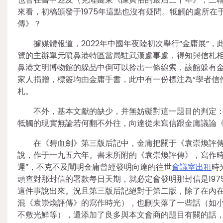
來看，初稿頒發于1975年這點也沒有疑問。牴觸的處所在于
傳》？
據媒體報道，2022年中國年夜陸初次舉行“金庸展”
覽的主辦單元噴鼻港特區當局駐武漢處事處，得知與信札相
鼻港文明博物館的躲品中倒可以拎出一條線索，該館躲有金庸應
家人捐贈，標簽均由金庸手書，此中有一份標注為“學者信
札。
不外，基本文獻的缺少，并無妨礙對這一題目的判定
牴觸的現實無論若何翻不外往，向達從未寫信跟金庸議論
在《碧血劍》第三版后記中，金庸把關于《袁崇煥評傳
說，作于一九五六年。書末所附的《袁崇煥評傳》，寫作時
遲”，不克不及闡明金庸曾經發明向達的往世
會議室出租
時
頭查對那封信的署款每日天期，就必定會發明那封信是19
這件事說出來。況且第三版后記絕對于第二版，除了在內
混《袁崇煥評傳》的寫作時光），也刪失落了一些話（如
不敷光鮮等），還添加了良多與本文會商的題目有關的話，