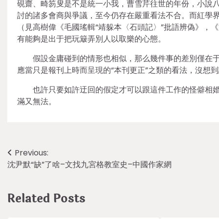
硯齋、畸笏叟是不是統一小我，曹雪芹往世的年份，小說
討的諸多會商與爭議，至今仍存在嚴重看法不合。而紅學
（見高樹偉《毛國瑤輯“靖躲本〈石頭記〉”批語辨偽》，《
有能夠是出于把玩簸弄別人以取樂的心態。
假設金庸碰到的情形也相似，那么幾件事的差別僅在
應當只是報刊上時而呈現的“本刊更正”之類的看法，沒想
也許只要如許迂回的假定才可以跟這件工作的怪僻相
滿又無法。
Post
Previous:
沈尹默“缺”了啥–文找九宮格教室史–中國作家網
navigation
Related Posts