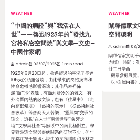
WEATHER
WEATHER
“中國的病證”與“我活在人
闡釋儒家文
世”——魯迅1925年的“發找九
空間聰明
宮格私密空間燒”與文學–文史–
admin
03/
中國作家網
闡釋儒家文明千
內版》 時間：
admin
03/07/2025
1 min read
廿二日辛酉 耶
1925年9月23日起，魯迅經過的事況了長達
觀眾參觀展覽
105天的頭痛發燒，由此帶來的肉體病痛和
《小樹屋尚書
性命危機感影響深遠：其作品表裡佈
滿“熱”“冷”表達，有熱到發冷的的雜文，有
外冷而內熱的散文詩，也有《往星中》《走
向窮鄉僻壤》《藝術的表示》《從藝術到社
會改革》等會商天人苦樂、“靈與肉”交爭的
譯文，透視“在人世”“兩個世界”“象牙之
塔”“文學與社會”等關系中的南北極對立。學
界對魯迅文學與疾病關系的研討不少，但年
夜都注視于魯迅小說中的疾病隱喻和身材敘