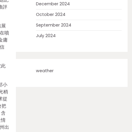
December 2024
煥評
October 2024
September 2024
該展
在噴
July 2024
金庸
信
彼此
weather
部小
光稍
求從
會把
，含
性情
州出