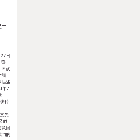
史–
27日
年暨
15歲
“簡
章描述
4年7
誕
宗璞精
服，一
的文先
又似
密意回
我們的