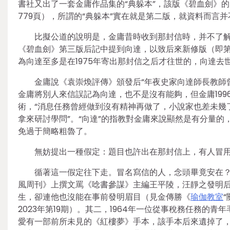
書社又出了一套金庸作品集的“典躲本”，該版《碧血劍》的
779頁），所謂的“典躲本”實在就是第二版，就資料而言
比擬公道的說明是，金庸昔時收到那封信時，并不了解向
《碧血劍》第三版后記中提到向達，以致后來新修版（即第
為向達至多是在1975年寄出那封信之后才往世的，向達
金庸說《袁崇煥評傳》頒發后“年夜史家向達師長教師
金庸將別人來信誤記為向達，也不是沒有能夠，但金庸19
術，“消息任務曾經做到沒有精神再做了，小說家也差未幾
拿來研討學問”。“向達”的指教對金庸來說顯然是有分量的
免過于簡略粗魯了。
無妨提出一種假定：題目也許出在那封信上，有人冒
循著這一假定往下走。冒名寫信的人，念頭畢竟安在？
風周刊》上撰文罵《唸書參謀》主編王平陵，汪靜之發明
生，卻連他也沒能在事前發明眉目（見金傳勝《
瑜伽教室
2023年第19期）。其二，1964年一位從事稅務任務
愛有一部前所未見的《紅樓夢》手本，該手本后來遺掉了