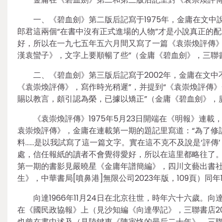
一、《碧血劍》第二版后記寫于1975年，金庸在文中
郎君這兩個“在書中沒有正式進場的人物”才是小說真正的
好，所以在一九七五年五六月間又寫了一篇《袁崇煥評傳》
漢袁蠻子》，文字上要順暢了些”（金庸《碧血劍》，三聯書店
二、《碧血劍》第三版后記寫于2002年，金庸在文中
《袁崇煥評傳》，寫作時光稍遲”，并提到“《袁崇煥評傳
賜以教言，頗引認為榮，已據以矯正”（金庸《碧血劍》，廣州
《袁崇煥評傳》1975年5月23日開端在《明報》連載
袁崇煥評傳》，金庸在連載第一期的題記里寫道：“為了修
料……是以我試寫了這一篇文字。實在這不克不及說是‘評傳
處，信任報紙的讀者不會覺得愛好，所以在這里都略往了。
第一期的書影見嚴曉星《金庸年譜簡編》，四川文藝出書社20
生》，中華書局[噴鼻港]無限公司2023年版，109頁）
向達1966年11月24日在北京往世，時年六十六歲
在《國民政協報》上（見沙知編《向達學記》，三聯書店20
也曾在書中述及（見陸鍵東《陳寅恪的最后二十年》，三聯書