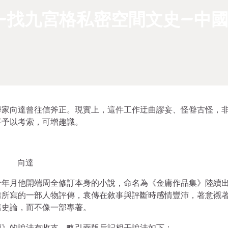
 –找九宮格私密空間文史–中
學家向達曾往信斧正。現實上，這件工作迂曲謬妄、怪僻古怪，
事予以考索，可增趣識。
向達
十年月他開端周全修訂本身的小說，命名為《金庸作品集》陸續
庸所寫的一部人物評傳，袁傳在敘事與評斷時感情豐沛，著意襯
篇史論，而不像一部專著。
傳》的說法有收支，略引兩版后記相干說法如下：