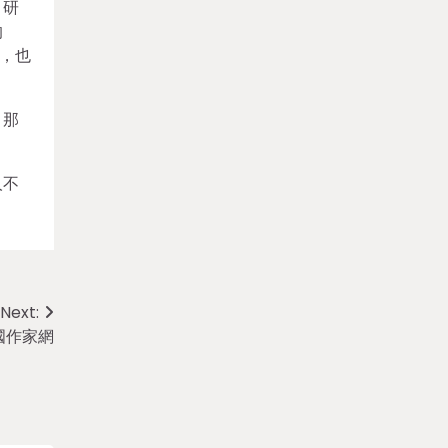
》研
的
遣，也
，那
人不
Next:
國作家網