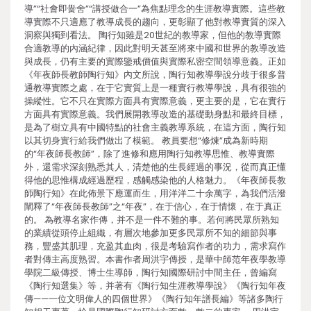
導”“社會即黌舍”“講授做合一”為焦點理念的生涯教導實際。這些教
導實際不只適應了教導成長的趨向，更彰顯了他對教導實質的深入
洞察與獨到看法。 陶行知雖是20世紀的教導家，但他的教導實際
合適教導的內涵紀律，因此對明天甚至將來中國和世界的教導改造
與成長，仍有主要的實際鑒戒價值與實際私密空間領導意義。正如
《年夜師長教師陶行知》內文所說，陶行知教導學說分歧于很多普
通教導實際之處，在于它實質上是一種實行教導學說，具有很強的
操縱性。它不只在實際方面具有實際意義，更主要的是，它在實行
方面具有實際意義。我們展開教導改造的基礎動身點和最終目標，
是為了樹立具有中國特點的社會主義教導系統，在這方面，陶行知
以其切身實行給我們做出了模範。 教員要想“修煉”成為新時期
的“年夜師長教師”，除了進修和應用陶行知教導思惟、教導實際
外，還需求深刻熟悉其人，清楚他的生長經過的事況，從而真正懂
得他的思惟構成經過歷程，感觸感染他的人格魅力。《年夜師長教
師陶行知》在此佈景下應運而生，用洋洋二十余萬字，為我們活潑
闡釋了“年夜師長教師”之“年夜”，在于信心，在于情懷，在于真正
的。 為教導名家作傳，并不是一件不難的事。若何將民眾所熟知
的業績從頭停止組織，有層次地參加更多民眾所不知的細節與事
務，豐盛其肌理，充盈其血肉，很是考驗寫作者的功力，需求寫作
者對傳主高度熟習。本書作者周洪宇傳授，是華中師范年夜學教導
學院二級傳授、博士生導師，陶行知國際研討中間主任，曾編寫
《陶行知選集》等，并著有《陶行知生涯教導學說》《陶行知年夜
傳——一位文明偉人的四個世界》《陶行知年譜長編》等諸多陶行