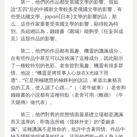
第一，他們的作品都受英國文學的影響。假如
說“五四”后的中國新文學較多受俄國文學的影響，有
些受法國文學、japan(日本)文學的影響的話，那
么，這些作家重要受英國文學的影響，顯得較為特
別。吳組緗以為，錢鐘書《圍城》能夠受《狂妄與成
見》這類作品的影響。
第二，他們的作品都有風趣、機靈的譏諷成分，
在有些作品中甚至可以說佈滿了這種成分，因此顯示
了一種較特別的色彩。老舍曾對風趣、機靈有很多群
情。他說：“機靈是將世事人心放在X光線下照
透”，“它是用極聰慧的極鋒利的說話，來道出象格言
似的工具，使人讀了心跳……”（《老牛破車》）老舍和
錢鐘書的小說都有這種特點（老舍可用《離婚》《牛
天賜傳》做代表）。
第三，他們對舊的世態情面最基礎立場都是譏諷
而又溫厚的，即魯迅所稱《儒林外史》的“委婉多
諷”。這種譏諷不是致命的，批評中含著同情。作品中
缺乏惱怒地熄滅著的猛火。這與他們把一些人身上的