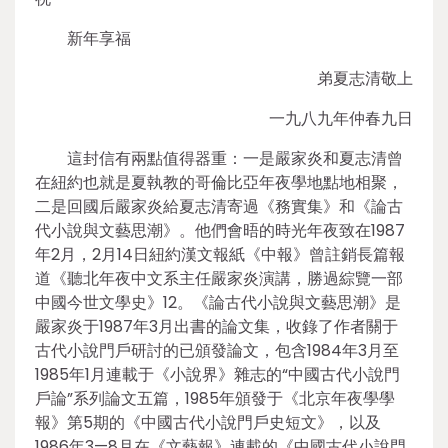
新年享福
弟夏志清敬上
一九八九年仲春九日
這封信有兩點值得器重：一是嚴家炎和夏志清曾
在紐約也就是夏執教的哥倫比亞年夜學地點地相聚，
二是回國后嚴家炎給夏志清寄過《務實集》和《論古
代小說與文藝思潮》。他們會晤的時光年夜致在1987
年2月，2月14日紐約漢文報紙《中報》曾註銷長篇報
道《聽北年夜中文系主任嚴家炎演講，勝過綜覽一部
中國今世文學史》12。《論古代小說與文藝思潮》是
嚴家炎于1987年3月出書的論文集，收錄了作者關于
古代小說門戶研討的已頒發論文，包含1984年3月至
1985年1月連載于《小說界》雜志的“中國古代小說門
戶論”系列論文五篇，1985年頒發于《北京年夜學學
報》第5期的《中國古代小說門戶史短文》，以及
1986年3—8月在《文藝報》連載的《中國古代小說門