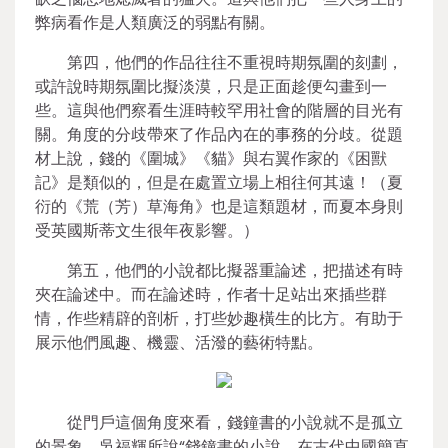
弊病看作是人類廣泛的弱點有關。
第四，他們的作品往往不重視時期氛圍的刻劃，
或許說時期氛圍比擬淡漠，只是正面趁便勾畫到一
些。這與他們察看生涯時較罕用社會的階層的目光有
關。角度的分歧帶來了作品內在的事務的分歧。從題
材上說，錢的《圍城》《貓》與右翼作家的《困獸
記》是類似的，但是在處置立場上相往何其遠！（夏
衍的《荒（芳）草海角》也是這類題材，而夏本身則
受英國斯蒂文生很年夜影響。）
第五，他們的小說都比擬器重論述，把描述有時
夾在論述中。而在論述時，作者十足站出來插些群
情，作些精辟的剖析，打些妙趣橫生的比方。有助于
展示他們風趣、機靈、活潑的藝術特點。
從門戶這個角度來看，錢鐘書的小說就不是孤立
的景象。吳福輝所說“錢鐘書的小說，在古代中國簡直