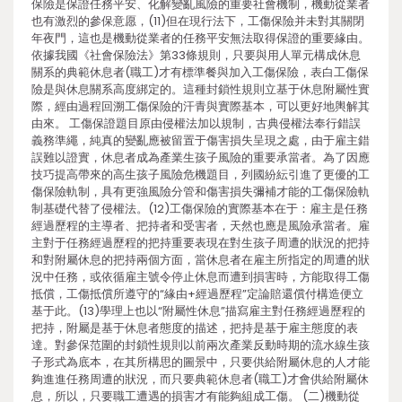
保險是保證任務平安、化解變亂風險的重要社會機制，機動從業者
也有激烈的參保意愿，(11)但在現行法下，工傷保險并未對其關閉
年夜門，這也是機動從業者的任務平安無法取得保證的重要緣由。
依據我國《社會保險法》第33條規則，只要與用人單元構成休息
關系的典範休息者(職工)才有標準餐與加入工傷保險，表白工傷保
險是與休息關系高度綁定的。這種封鎖性規則立基于休息附屬性實
際，經由過程回溯工傷保險的汗青與實際基本，可以更好地輿解其
由來。 工傷保證題目原由侵權法加以規制，古典侵權法奉行錯誤
義務準繩，純真的變亂應被留置于傷害損失呈現之處，由于雇主錯
誤難以證實，休息者成為產業生孩子風險的重要承當者。為了因應
技巧提高帶來的高生孩子風險危機題目，列國紛紜引進了更優的工
傷保險軌制，具有更強風險分管和傷害損失彌補才能的工傷保險軌
制基礎代替了侵權法。(12)工傷保險的實際基本在于：雇主是任務
經過歷程的主導者、把持者和受害者，天然也應是風險承當者。雇
主對于任務經過歷程的把持重要表現在對生孩子周遭的狀況的把持
和對附屬休息的把持兩個方面，當休息者在雇主所指定的周遭的狀
況中任務，或依循雇主號令停止休息而遭到損害時，方能取得工傷
抵償，工傷抵償所遵守的“緣由+經過歷程”定論賠還償付構造便立
基于此。(13)學理上也以“附屬性休息”描寫雇主對任務經過歷程的
把持，附屬是基于休息者態度的描述，把持是基于雇主態度的表
達。對參保范圍的封鎖性規則以前兩次產業反動時期的流水線生孩
子形式為底本，在其所構思的圖景中，只要供給附屬休息的人才能
夠進進任務周遭的狀況，而只要典範休息者(職工)才會供給附屬休
息，所以，只要職工遭遇的損害才有能夠組成工傷。 (二)機動從