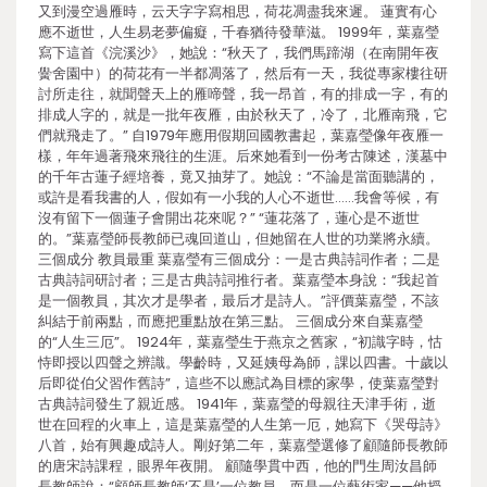
又到漫空過雁時，云天字字寫相思，荷花凋盡我來遲。 蓮實有心
應不逝世，人生易老夢偏癡，千春猶待發華滋。 1999年，葉嘉瑩
寫下這首《浣溪沙》，她說：“秋天了，我們馬蹄湖（在南開年夜
黌舍園中）的荷花有一半都凋落了，然后有一天，我從專家樓往研
討所走往，就聞聲天上的雁啼聲，我一昂首，有的排成一字，有的
排成人字的，就是一批年夜雁，由於秋天了，冷了，北雁南飛，它
們就飛走了。” 自1979年應用假期回國教書起，葉嘉瑩像年夜雁一
樣，年年過著飛來飛往的生涯。后來她看到一份考古陳述，漢墓中
的千年古蓮子經培養，竟又抽芽了。她說：“不論是當面聽講的，
或許是看我書的人，假如有一小我的人心不逝世……我會等候，有
沒有留下一個蓮子會開出花來呢？” “蓮花落了，蓮心是不逝世
的。”葉嘉瑩師長教師已魂回道山，但她留在人世的功業將永續。
三個成分 教員最重 葉嘉瑩有三個成分：一是古典詩詞作者；二是
古典詩詞研討者；三是古典詩詞推行者。葉嘉瑩本身說：“我起首
是一個教員，其次才是學者，最后才是詩人。”評價葉嘉瑩，不該
糾結于前兩點，而應把重點放在第三點。 三個成分來自葉嘉瑩
的“人生三厄”。 1924年，葉嘉瑩生于燕京之舊家，“初識字時，怙
恃即授以四聲之辨識。學齡時，又延姨母為師，課以四書。十歲以
后即從伯父習作舊詩”，這些不以應試為目標的家學，使葉嘉瑩對
古典詩詞發生了親近感。 1941年，葉嘉瑩的母親往天津手術，逝
世在回程的火車上，這是葉嘉瑩的人生第一厄，她寫下《哭母詩》
八首，始有興趣成詩人。剛好第二年，葉嘉瑩選修了顧隨師長教師
的唐宋詩課程，眼界年夜開。 顧隨學貫中西，他的門生周汝昌師
長教師說：“顧師長教師‘不是’一位教員，而是一位藝術家——他授