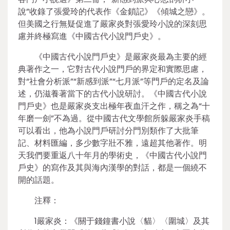
說”收錄了張愛玲的代表作《金鎖記》《傾城之戀》。
但美國之行無疑促進了嚴家炎對張愛玲小說的深刻思
慮并終極寫進《中國古代小說門戶史》。
《中國古代小說門戶史》是嚴家炎最為主要的經
典著作之一，它對古代小說門戶的界定和實際思慮，
對“社會分析派”“新感到派”“七月派”等門戶的定名及論
述，仍滋養著當下的古代小說研討。《中國古代小說
門戶史》也是嚴家炎支出極年夜血汗之作，稱之為“十
年磨一劍”不為過。從中國古代文學館所躲嚴家炎手稿
可以看出，他為小說門戶研討分門別類作了大批筆
記、材料匯編，多少數字壯不雅，遠超其他著作。明
天我們要重返八十年月的學術史，《中國古代小說門
戶史》的寫作及其與海內漢學的對話，都是一個繞不
開的話題。
注釋：
1嚴家炎：《關于錢鐘書小說〈貓〉〈圍城〉及其