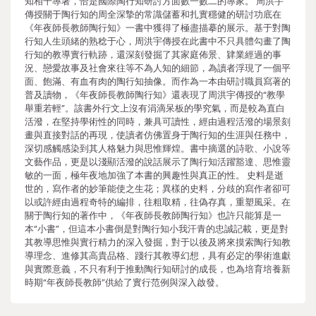
知相干專著，恰是國際陶行知研討方面數一數二的專家。 周洪宇
傳授關于陶行知的周全深摯的常識儲蓄和扎實穩健的研討功底在
《年夜師長教師陶行知》一書中獲得了極盡描摹的展示。基于對陶
行知人生頭緒的熟稔于心，周洪宇傳授在此書中不只具體勾畫了陶
行知的教導實行軌跡，還深刻發掘了其家庭佈景、肄業經過的事
況、戀愛故事及社會來往等不為人知的細節，為讀者浮現了一個平
面、飽滿、有血有肉的陶行知抽像。而作為一本由研討職員寫著的
普及讀物，《年夜師長教師陶行知》還表現了周洪宇傳授的“教學
舉重若輕”。該書外行文上沒有涓滴呆板的學究氣，而是較為直白
活潑，在堅持學術性的同時，兼具可讀性，經由過程活潑的場景刻
畫與直接對話的再現，使讀者仿佛置身于陶行知的生涯與任務中，
深切感觸感染到其人格魅力與思惟輝煌。書中摘選的詩歌、小說等
文藝作品，更是以淺顯活潑的說話展示了陶行知活躍豁達、思惟靈
敏的一面，極年夜地加強了本書的興趣性與真正的性。 史料是逝
世的，寫作者的妙筆能使之生花；異樣的史料，分歧的寫作者卻可
以或許經由過程奇特的編排，往粗取精，往偽存真，重塑風采。在
關于陶行知的著作中，《年夜師長教師陶行知》也許只能算是一
本“小書”，但這本小書倒是對陶行知小我汗青的忠誠記載，更是對
其教導思惟與實行精力的深入發掘，對于以後及將來摸索陶行知教
導理念、進修其高貴品格、踐行其教導幻想，具有必定的學術進獻
與實際意義，不只有利于推動陶行知研討的成長，也為培育培養新
時期“年夜師長教師”供給了實行范例與深入啟發。