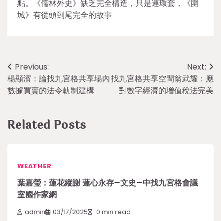
點。《儒林外史》缺乏完全構造，只是連環套，《圍
城》有從頭到尾完全的故事
Post
Previous:
Next:
楊顯濱：論找九宮格共享場內
找九宮格共享空間翁武耀：應
navigation
數據買賣的法令軌制建構
對數字經濟的增值稅法完美
Related Posts
WEATHER
葉嘉瑩：蓮花縱謝 蓮心永存–文史–中找九宮格會議
室國作家網
admin
03/17/2025
0 min read