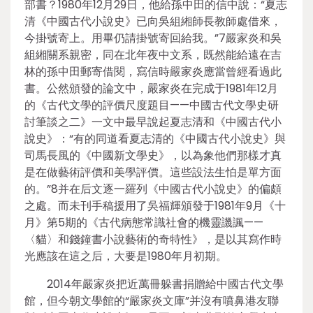
部書？1980年12月29日，他給孫中田的信中說：“夏志
清《中國古代小說史》已向吳組緗師長教師處借來，
今掛號寄上。用畢仍請掛號寄回給我。”7嚴家炎和吳
組緗關系親密，同在北年夜中文系，既然能給遠在吉
林的孫中田郵寄借閱，寫信時嚴家炎應當曾經看過此
書。公然頒發的論文中，嚴家炎在完成于1981年12月
的《古代文學的評價尺度題目——中國古代文學史研
討筆談之二》一文中最早說起夏志清和《中國古代小
說史》：“有的同道看夏志清的《中國古代小說史》與
司馬長風的《中國新文學史》，以為象他們那樣才真
是在做藝術評價和美學評價。這些設法生怕是單方面
的。”8并在后文逐一羅列《中國古代小說史》的偏頗
之處。而未刊手稿援用了吳福輝頒發于1981年9月《十
月》第5期的《古代病態常識社會的機靈譏諷——
〈貓〉和錢鐘書小說藝術的奇特性》，是以其寫作時
光應該在這之后，大要是1980年月初期。
2014年嚴家炎把近萬冊躲書捐贈給中國古代文學
館，但今朝文學館的“嚴家炎文庫”并沒有噴鼻港友聯