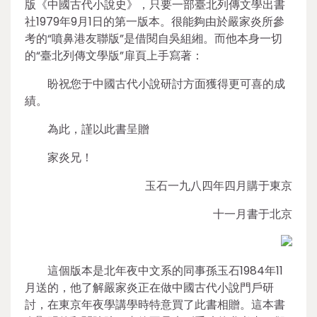
版《中國古代小說史》，只要一部臺北列傳文學出書
社1979年9月1日的第一版本。很能夠由於嚴家炎所參
考的“噴鼻港友聯版”是借閱自吳組緗。而他本身一切
的“臺北列傳文學版”扉頁上手寫著：
盼祝您于中國古代小說研討方面獲得更可喜的成
績。
為此，謹以此書呈贈
家炎兄！
玉石一九八四年四月購于東京
十一月書于北京
這個版本是北年夜中文系的同事孫玉石1984年11
月送的，他了解嚴家炎正在做中國古代小說門戶研
討，在東京年夜學講學時特意買了此書相贈。這本書