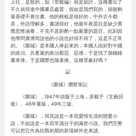
上往，是散的，如《管錐編》就是如許，這種書出了
不久就得進中國書店處置，假如是我們寫的，很能夠
最基礎不會出書。他的根柢是很好的，中外古今都
弄，外語理解多，書讀得好，他最年夜題目是缺少實
際思惟涵養，不克不及斟酌一點嚴重的題目。此刻因
他學問廣博而說他的小說也好得不得了，這是不正常
的。《圍城》是本國人捧起來的，本國人由於對中國
的政治、共產黨的政治厭惡、惡感，于是找了個錢鐘
書來捧。于是國際也隨著捧。這種景象好嗎？
《圍城》瀏覽筆記
《圍城》，1947年頭版于上海，原載于《文藝回
復》。48年重版，49年三版。
《圍城》，與其說是一本寫愛情生涯的戀愛小
說，不如說是一本寫常識分子的諷世小說。我們完整
可以把它作為抗戰初期的新儒林外史來讀。