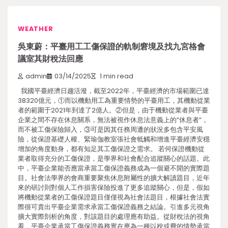
WEATHER
吳東蔚：平臺用工工傷保證的軌制窘境及找九宮格會
議室其財稅法回應
admin
03/14/2025
1 min read
我國平臺經濟日趨活潑，截至2022年，平臺經濟的市場範圍已達
38320億元，①而以機動用工為重要情勢的平臺用工，其機動從業
者的範圍于2021年到達了2億人。②但是，由于機動從業者與平臺
企業之間不存在休息關系，無法被視作休息法意義上的“休息者”，
而不被工傷保險歸入，③可是因其任務周遭的狀況多包含平安風
險，從保證基礎人權、緊瑜伽教室張社會牴觸和增進平臺經濟安穩
增加的角度動身，都有知足其工傷保證之需求。 若何保證機動從
業者取得充分的工傷保證，是學界和社會配合追蹤關心的話題。此
中，平臺企業能否應當承當工傷保證義務成為一個避不開的實際題
目。社會法學界的會商重要聚焦休息附屬性的擴大解讀題目，近年
來的研討則對個人工作損害保險投進了更多追蹤關心，但是，假如
將機動從業者的工傷保證題目僅僅視為社會法題目，根據社會法實
際很可貴出平臺企業需求承當工傷保證義務之結論。引進多元視角
擴大實際剖析的角度，對該題目的處理應有助益。從財稅法的視角
看，平臺企業承當工傷保證義務實在應為一種以稅或費的情勢承當