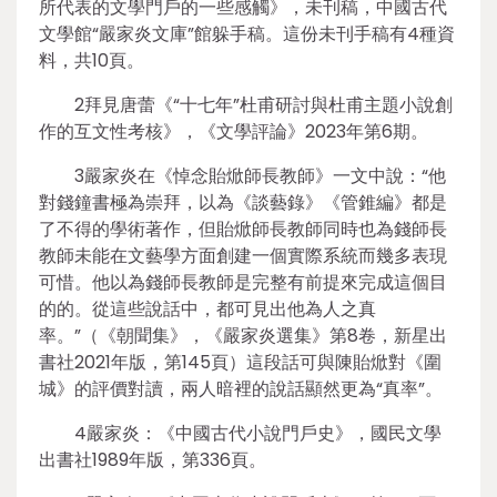
所代表的文學門戶的一些感觸》，未刊稿，中國古代
文學館“嚴家炎文庫”館躲手稿。這份未刊手稿有4種資
料，共10頁。
2拜見唐蕾《“十七年”杜甫研討與杜甫主題小說創
作的互文性考核》，《文學評論》2023年第6期。
3嚴家炎在《悼念貽焮師長教師》一文中說：“他
對錢鐘書極為崇拜，以為《談藝錄》《管錐編》都是
了不得的學術著作，但貽焮師長教師同時也為錢師長
教師未能在文藝學方面創建一個實際系統而幾多表現
可惜。他以為錢師長教師是完整有前提來完成這個目
的的。從這些說話中，都可見出他為人之真
率。”（《朝聞集》，《嚴家炎選集》第8卷，新星出
書社2021年版，第145頁）這段話可與陳貽焮對《圍
城》的評價對讀，兩人暗裡的說話顯然更為“真率”。
4嚴家炎：《中國古代小說門戶史》，國民文學
出書社1989年版，第336頁。