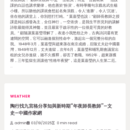
課的白話也講求樂律，他也善於‘扮演’，有時學幾句京戲名武生楊
小樓。所以聽他的課就會想起名角演戲，令人‘進勝’，令人‘沉迷’。
坐在他的講堂上，你別想打打盹。” 葉嘉瑩也說：“顧師長教師之授
課是純以感發為主，全任神行，一空依傍，是我生平所見到的講解
詩歌最能得其神髓，並且最富于啟示性的一位很是可貴的好教
員。” 顧隨讓葉嘉瑩理解了，表達小我愁怨之外，古典詩詞還有更
遼闊的空間，它可以融進個別性命中，激起出一個完整分歧的自
我。 1948年3月，葉嘉瑩與趙東蓀在南京成婚，后隨丈夫赴中國臺
灣，1949年12月，丈夫進獄，次年6月，葉嘉瑩和哺乳期會議室出
租的女兒亦進獄，雖不久獲釋，卻丟了教職。1952年，趙東蓀獲
釋，三年監獄生涯讓他“性格年夜變”，這是葉嘉瑩的人生第二厄。
…
WEATHER
陶行找九宮格分享知與新時期“年夜師長教師”–文
史–中國作家網
admin
03/19/2025
0 min read