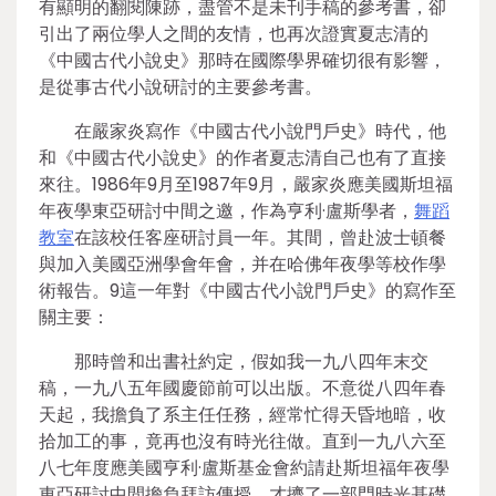
有顯明的翻閱陳跡，盡管不是未刊手稿的參考書，卻
引出了兩位學人之間的友情，也再次證實夏志清的
《中國古代小說史》那時在國際學界確切很有影響，
是從事古代小說研討的主要參考書。
在嚴家炎寫作《中國古代小說門戶史》時代，他
和《中國古代小說史》的作者夏志清自己也有了直接
來往。1986年9月至1987年9月，嚴家炎應美國斯坦福
年夜學東亞研討中間之邀，作為亨利·盧斯學者，
舞蹈
教室
在該校任客座研討員一年。其間，曾赴波士頓餐
與加入美國亞洲學會年會，并在哈佛年夜學等校作學
術報告。9這一年對《中國古代小說門戶史》的寫作至
關主要：
那時曾和出書社約定，假如我一九八四年末交
稿，一九八五年國慶節前可以出版。不意從八四年春
天起，我擔負了系主任任務，經常忙得天昏地暗，收
拾加工的事，竟再也沒有時光往做。直到一九八六至
八七年度應美國亨利·盧斯基金會約請赴斯坦福年夜學
東亞研討中間擔負拜訪傳授，才擠了一部門時光基礎