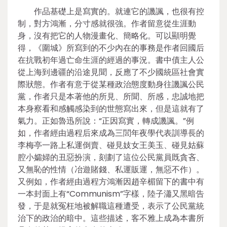
作品基礎上是寫實的。就連它的譏諷，也很有控
制，對方鴻漸，分寸感就很強。作者留意從生涯動
身，沒有把它的人物漫畫化、簡略化。可以顯明覺
得，《圍城》所寫到的不少內在的事務是作者回國后
在抗戰初年過亡命生涯的經過的事況。書中債主人公
從上海到邊疆的沿途見聞，反應了不少國統區社會實
際狀態。作者有意于從某種政治態度動身往譏諷公民
黨，作者只是本著他的所見、所聞、所感，忠誠地把
本身察看和感觸感染到的世態寫出來，但是這就有了
氣力。正如魯迅所說：“正因寫實，轉成譏諷。”例
如，作者經由過程后來成為三閭年夜學代表訓導長的
李梅亭一路上私運倒賣、碰見妓女王美玉、碰見姑蘇
腔小孀婦的丑惡扮演，刻劃了這位公民黨員既貪吝、
又無恥的性情（冶遊賭錢、私運販運，無惡不作）。
又例如，作者經由過程方鴻漸因趙辛楣留下的書中有
一本封面上有“Communism”字樣，陸子瀟又黑暗告
發，于是就冤枉地被解職這種遭受，表示了公民黨統
治下的政治的暗中。這些描述，客不雅上成為本書所