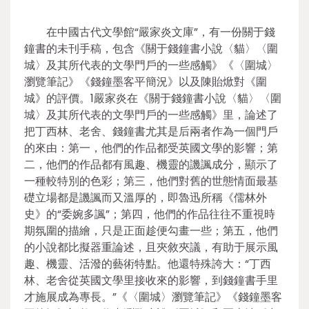
在中國古代文學館“嚴家炎文庫”，有一份關于錢
鐘書的未刊手稿，包含《關于錢鐘書小說〈貓〉〈圍
城〉及其所代表的文學門戶的一些感觸》《〈圍城〉
瀏覽筆記》《錢鐘墨客平簡況》以及陳貽焮對《圍
城》的評價。1嚴家炎在《關于錢鐘書小說〈貓〉〈圍
城〉及其所代表的文學門戶的一些感觸》里，論述了
把丁西林、老舍、錢鐘書尤其是后兩者作為一個門戶
的來由：第一，他們的作品都受英國文學的影響；第
二，他們的作品都有風趣、機靈的譏諷成分，顯示了
一種較特別的色彩；第三，他們對舊的世態情面最基
礎立場都是譏諷而又溫厚的，即魯迅所稱《儒林外
史》的“委婉多諷”；第四，他們的作品往往不重視時
期氛圍的描繪，只是正面趁便勾畫一些；第五，他們
的小說都比擬器重論述，且夾敘夾議，有助于展示風
趣、機靈、活潑的藝術特點。他還特殊誇大：“丁西
林、老舍從英國文學里接收來的影響，到錢鐘書手里
才施展成為專長。”《〈圍城〉瀏覽筆記》《錢鐘墨客