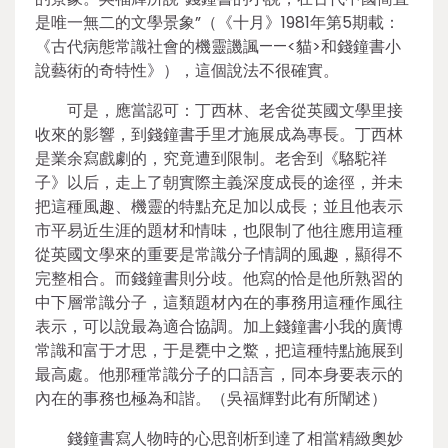
是唯一無二的文學景象”（《十月》1981年第5期載：
《古代病態常識社會的機靈譏諷——<貓>和錢鐘書小
說藝術的奇特性》），這個說法不很確實。
可是，應當認可：丁西林、老舍從英國文學里接
收來的影響，到錢鐘書手里才施展成為專長。丁西林
是業余寫戲劇的，究竟遭到限制。老舍到《駱駝祥
子》以后，走上了朝實際主義深度成長的途徑，并未
把這種風趣、機靈的特點充足加以成長；並且他表示
市平易近生涯的題材和情味，也限制了他往應用這種
從英國文學來的重要是常識分子情調的風趣，顯得不
完整相合。而錢鐘書則分歧。他寫的恰是他所熟習的
中下層常識分子，這類題材內在的事務用這種作風往
表示，可以說最為適合協調。加上錢鐘書小我的廣博
常識和富于才思，于是甕中之鱉，把這種特點施展到
最高處。他那種常識分子的口語言，同本身要表示的
內在的事務也極為和諧。（吳福輝對此有所闡述）
錢鐘書寫人物時的心思剖析到達了相當精緻奧妙