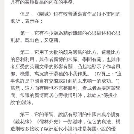
具有的某種提高的內在的事務。
但是，《圍城》也有較普通寫實作品很不雷同的
處所，表示在：
第一，它有不少頗為精妙纖細的心思描述和心思
剖析。既出色，又蘊藉。
第二，它用了大批的頗為適當的比方。這種比方
的勝利利用，與作者廣博的常識、學問有關，也與作
者所受的英國文學的影響有關，凸起地顯示了作者風
趣、機靈、寓沉痛于滑稽的小我作風。（12頁上：“這
事也許是中國自有交際或訂商約以來獨一的成功。”）
當然，這方面有時也不完整勝利。看成者為要誇耀學
問、常識的廣博而居心旁徵博引時，就給人“傳授小
說”的滋味。
第三，它的筆調、說話有顯明的中國古典小說如
《鏡花緣》《儒林外史》一類滋味，但它的寫法、構
造則較多接收了歐洲近代小說特殊是英國小說的優