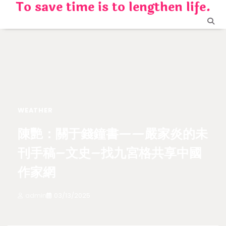
To save time is to lengthen life.
Skip
to
content
WEATHER
陳艷：關于錢鐘書——嚴家炎的未
刊手稿–文史–找九宮格共享中國
作家網
admin
03/13/2025