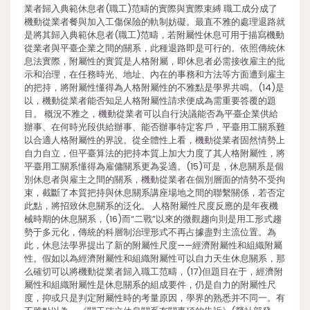
業者歸入典範休息者(職工)范疇的實際與實際束縛 職工成分成了
機動從業者餐與加入工傷保險的軌制妨礙。最直不雅的處理退路就
是將其歸入典範休息者(職工)范疇，若附屬性休息可用于描寫機動
從業者與平臺企業之間的關系，此種退路即是可行的。依照傳統休
息法實際，附屬性的實質是人格附屬，即休息者必需接收雇主的批
示和治理，在任務時光、地址、內在的事務和方法等方面遭到雇主
的把持，將附屬性懂得為人格附屬性的不雅點是學界共鳴。(14)是
以，機動從業者能否知足人格附屬性請求便成為需重要答覆的題
目。 概況不雅之，機動從業者可以自行決議能否為平臺企業供給
辦事、在何時光段供給辦事、能否辦事特定客戶，平臺用工關系難
以合適人格附屬性的界說。從全體性上看，機動從業者固然情勢上
自力自立，但平臺算法的把持本質上加大力度了其人格附屬性，將
平臺用工關系懂得為雇傭關系更為妥適。(15)可是，休息關系是個
別休息者與雇主之間的關系，機動從業者在個別層面的情勢不受拘
束，截斷了本質把持與休息關系講座場地之間的聯繫關係，若否定
此點，將招致休息關系的泛化。 人格附屬性尺度反應的是年夜機
械時期的休息關系，(16)而“二戰”以來的微觀趨向則是用工形式趨
勢于多元化，傳統的科層制治理形式不再占據盡對主流位置。為
此，休息法學界提出了新的附屬性尺度——經濟附屬性和組織附屬
性。假如以為經濟附屬性和組織附屬性可以自力天生休息關系，那
么確切可以將機動從業者歸入職工范疇，(17)但題目在于，經濟附
屬性和組織附屬性是休息關系的組成要件，仍是自力的附屬性尺
度，抑或只是判定附屬性時的考量原因，學界的熟悉并不同一。有