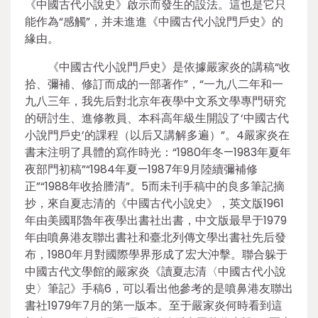
《中國古代小說史》啟示而發生的設法。這也是它只
能作為“感觸”，并未進進《中國古代小說門戶史》的
緣由。
《中國古代小說門戶史》是依據嚴家炎的講稿“收
拾、彌補、修訂而成的一部著作”，“一九八二年和一
九八三年，我先后對北京年夜學中文系文學專門研究
的研討生、進修教員、本科高年級生開設了‘中國古代
小說門戶史’的課程（以后又講解多遍）”。4嚴家炎在
書末注明了具體的寫作時光：“1980年冬—1983年夏年
夜部門初稿”“1984年夏—1987年9月陸續彌補修
正”“1988年收拾謄清”。5而未刊手稿中的良多筆記摘
抄，來自夏志清的《中國古代小說史》，英文版1961
年由美國耶魯年夜學出書社出書，中文版最早于1979
年由噴鼻港友聯出書社和臺北列傳文學出書社先后發
布，1980年月對國際學界形成了宏大沖擊。聯合躲于
中國古代文學館的嚴家炎《讀夏志清〈中國古代小說
史〉筆記》手稿6，可以看出他參考的是噴鼻港友聯出
書社1979年7月的第一版本。至于嚴家炎何時看到這