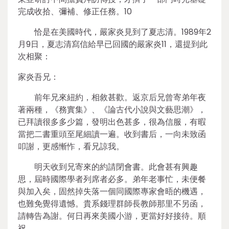
完成收拾、彌補、修正任務。10
恰是在美國時代，嚴家炎見到了夏志清。1989年2
月9日，夏志清寫信給早已回國的嚴家炎11，還提到此
次相聚：
家炎吾兄：
前年兄來紐約，相敘甚歡。返京后兄曾寄弟年夜
著兩種，《務實集》、《論古代小說與文藝思潮》，
已拜讀很多多少篇，發明出色甚多，很為信服，有暇
當把二書重頭至尾細讀一遍。收到書后，一向未致函
叩謝，更感慚怍，看兄諒我。
明天收到兄寄來的約請閉會書。此會甚有興趣
思，屆時國際學者列席者必多。弟年老事忙，未便餐
與加入矣，固然掉失落一個同國際專家會晤的機遇，
也難免覺得遺憾。貴系錢理群師長教師那里不另函，
請轉告為謝。何日再來美國小游，更當好好接待。順
祝