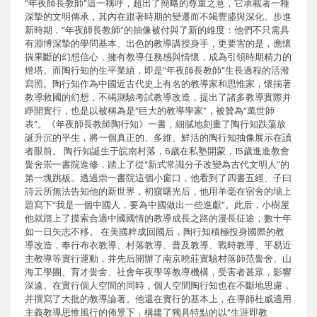
“年夜師長教師”這一稱呼，超出了簡略的尊重之意，它承載著一種
深摯的文明傳承，其內在跟著時期的變遷而不竭豐盛與深化。步進
新時期，“年夜師長教師”的抽像被付與了新的維度：他們不只需具
有淵博深摯的學問基本、出色的教導講授身手，更要害的是，應懷
揣果斷的幻想信心，擁有教導任務感與情懷，成為引領時期精力的
燈塔。而陶行知的生平業績，即是“年夜師長教師”生長過程的活潑
寫照。陶行知作為中國近古代史上有名的教導家和思惟家，懷揣著
教導救國的幻想，不竭測驗考試教導改造，提出了諸多教導實際并
睜開實行，也是以被稱為是“巨大的教導學家”，被贊為“萬世師
表”。《年夜師長教師陶行知》一書，細膩地刻畫了陶行知跌蕩放
誕升沉的平生，將一個真正的、多維、鮮活的陶行知抽像展示在讀
者眼前。 陶行知誕生于皖南村落，6歲在私塾開蒙，15歲進進教會
黌舍崇一書院進修，踏上了從“新式常識分子改變為古代文明人”的
第一塊跳板。透過崇一書院這個小窗口，他看到了四書五經、子曰
詩云所無法告知他的新世界，初窺曙光后，他用羊毫在宿舍的墻上
題寫下“我是一個中國人，要為中國做出一些進獻”。此后，小樹屋
他就踏上了摸索合適中國國情的教導成長之路的漫長征途，數十年
如一日矢志不移。 在美國粹成回國后，陶行知積極投身國際的教
導改造，奉行布衣教導、村落教導、普及教導、戰時教導、平易近
主教導等實行運動，并先后開辦了南京曉莊實驗村落師范黌舍、山
海工學團、育才黌舍、社會年夜學等教導機構，受害者甚眾，影響
深遠。在實行個人空間的同時，個人空間陶行知也在不斷地思慮，
并撰寫了大批的教導論著。他還在實行的基本上，在導師杜威適用
主義教導思惟風行的佈景下，構建了獨具特點的以“生涯即教