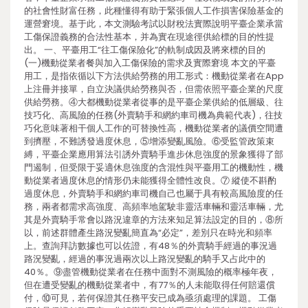
的社會性財富任務，此種懂得有助于緊張個人工作損害保險基金的
運營窘境。基于此，本文測驗考試以財稅法實際說明平臺企業承當
工傷保證義務的合法性基本，并為實在現途徑供給標的目的性提
出。 一、平臺用工“往工傷保險化”的軌制成因及將來標的目的
(一)機動從業者餐與加入工傷保險的需求及實際窘境 本文的平臺
用工，是指依循以下方法供給勞務的用工形式：機動從業者在App
上注冊并接單，自立決議供給勞務與否，但需依照平臺企業的尺度
供給勞務。④大都機動從業者從事的是平臺企業供給的低層級、往
技巧化、高風險的任務(外賣騎手和網約車司機為典範代表)，往技
巧化意味著相干個人工作的可替換性高，機動從業者的議價空間遭
到擠壓，不難誘發過度休息，⑤增添變亂風險。⑥受監管政策束
縛，平臺企業應用算法引誘外賣騎手進步休息強度的景象獲得了部
門遏制，但受限于妥適休息強度的含混性與平臺用工的機動性，機
動從業者過度休息的情形仍未能獲得全體性改良。⑦ 縱使不斟酌
過度休息，外賣騎手和網約車司機自己也屬于具有較高風險度的任
務，兩者都需求高強度、高頻率地駕駛非靈活車輛和靈活車輛，尤
其是外賣騎手常會以路況違章的方法來知足算法設定的目的，⑧所
以，前述群體產生路況變亂簡直為“必定”，差別只在時光和頻率
上。查詢拜訪數據也可以佐證，有48％的外賣騎手經過的事況過
路況變亂，經過的事況過兩次以上路況變亂的騎手又占此中的
40％。⑨盡管機動從業者在任務中面對不測風險的概率極年夜，
但在遭受變亂的機動從業者中，有77％的人未能取得任何賠還償
付，⑩可見，若何保證其任務平安已成為亟須處理的課題。 工傷