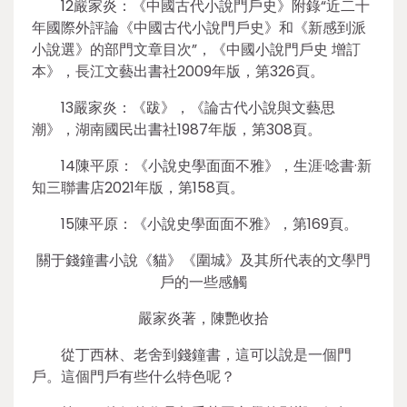
12嚴家炎：《中國古代小說門戶史》附錄“近二十
年國際外評論《中國古代小說門戶史》和《新感到派
小說選》的部門文章目次”，《中國小說門戶史 增訂
本》，長江文藝出書社2009年版，第326頁。
13嚴家炎：《跋》，《論古代小說與文藝思
潮》，湖南國民出書社1987年版，第308頁。
14陳平原：《小說史學面面不雅》，生涯·唸書·新
知三聯書店2021年版，第158頁。
15陳平原：《小說史學面面不雅》，第169頁。
關于錢鐘書小說《貓》《圍城》及其所代表的文學門
戶的一些感觸
嚴家炎著，陳艷收拾
從丁西林、老舍到錢鐘書，這可以說是一個門
戶。這個門戶有些什么特色呢？