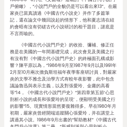
戶俯瞰》，“小說門戶的全貌仍是可以看出來13”。在嚴
家炎已當真讀過《中國古代小說史》并作了多篇筆
記，還在論文中幾回說起的情形下，他和夏志清在紐
約會晤有沒有切磋古代小說研討的相干題目，謎底是
不言而喻的。
《中國古代小說門戶史》的收拾、彌補、修正任
務是在美國的一年間基礎完成，此次會見及美國之行
有沒有對《中國古代小說門戶史》的終極面孔構成影
響？陳平原以為，“1986年9月至1987年9月以及1991年
2月至10月兩次擔負斯坦福年夜學客座研討員，對嚴家
炎的文學不雅念及治學方式有較年夜影響，此中包含
議論魯迅與表示主義，以及對張愛玲、金庸的高看
等”14，《中國古代小說門戶史》“第四章第五節‘心思
剖析小說的成長和張愛玲的呈現’，便顯明受美國之行
的影響”15。現實情形當然要復雜得多。早在1980年月
初期，嚴家炎曾經開端追蹤關心張愛玲，并在講堂上
講過其小說。1986年9月出書的“幫助教材”《中國古代
各門戶小說選》第二冊，“新感到派與心思剖析小