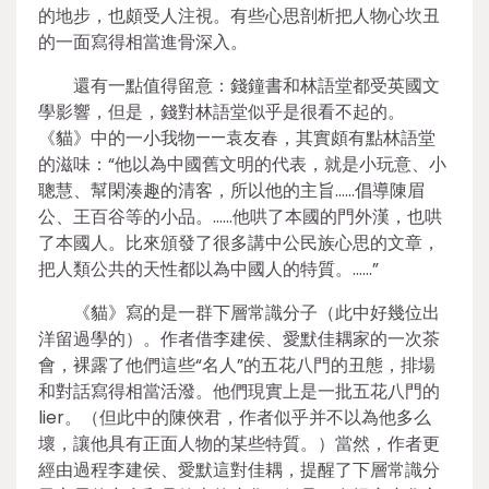
的地步，也頗受人注視。有些心思剖析把人物心坎丑
的一面寫得相當進骨深入。
還有一點值得留意：錢鐘書和林語堂都受英國文
學影響，但是，錢對林語堂似乎是很看不起的。
《貓》中的一小我物——袁友春，其實頗有點林語堂
的滋味：“他以為中國舊文明的代表，就是小玩意、小
聰慧、幫閑湊趣的清客，所以他的主旨……倡導陳眉
公、王百谷等的小品。……他哄了本國的門外漢，也哄
了本國人。比來頒發了很多講中公民族心思的文章，
把人類公共的天性都以為中國人的特質。……”
《貓》寫的是一群下層常識分子（此中好幾位出
洋留過學的）。作者借李建侯、愛默佳耦家的一次茶
會，裸露了他們這些“名人”的五花八門的丑態，排場
和對話寫得相當活潑。他們現實上是一批五花八門的
lier。（但此中的陳俠君，作者似乎并不以為他多么
壞，讓他具有正面人物的某些特質。）當然，作者更
經由過程李建侯、愛默這對佳耦，提醒了下層常識分