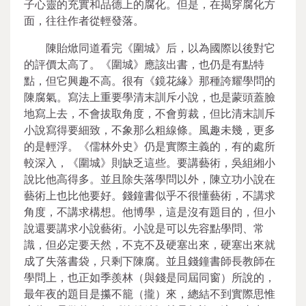
子心靈的充實和品德上的腐化。但是，在揭穿腐化方
面，往往作者從輕發落。
陳貽焮同道看完《圍城》后，以為國際以後對它
的評價太高了。《圍城》應該出書，也仍是有點特
點，但它興趣不高。很有《鏡花緣》那種誇耀學問的
陳腐氣。寫法上重要學清末訓斥小說，也是蒙頭蓋臉
地寫上去，不會拔取角度，不會剪裁，但比清末訓斥
小說寫得要細致，不象那么粗線條。風趣未幾，更多
的是輕浮。《儒林外史》仍是實際主義的，有的處所
較深入，《圍城》則缺乏這些。要講藝術，吳組緗小
說比他高得多。並且除失落學問以外，陳立功小說在
藝術上也比他要好。錢鐘書似乎不很懂藝術，不講求
角度，不講求構想。他博學，這是沒有題目的，但小
說還要講求小說藝術。小說是可以先容點學問、常
識，但必定要天然，不克不及硬塞出來，硬塞出來就
成了失落書袋，只剩下陳腐。並且錢鐘書師長教師在
學問上，也正如季羨林（與錢是同屆同窗）所說的，
最年夜的題目是攥不籠（攏）來，總結不到實際思惟