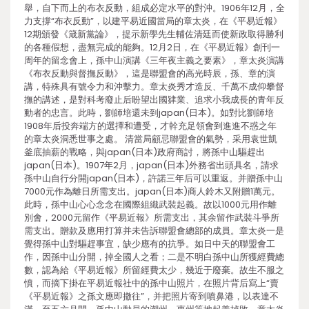
舉，自下而上的布衣反動，組成必定水平的對沖。1906年12月，全
力支撐“布衣反動”，以建平易近國當局的章太炎，在《平易近報》
12期頒發《箴新黨論》，提示新學先生輔佐清廷而使新政取得勝利
的各種假想，盡無完成的能夠。12月2日，在《平易近報》創刊一
周年的留念會上，孫中山演講《三年夜主義之要素》，章太炎演講
《布衣反動與督撫反動》，這是聯盟會的高光時辰，孫、章的演
講，特殊具有號令力和沖擊力。章太炎秀才造反、千萬不成仰攀督
撫的講述，是對科考廢止后盼望出國肄業、追求小我成長的青年反
動者的忠言。此時，劉師培還未到japan(日本)。如對比劉師培
1908年后投奔端方的選擇和遭受，才幹充足領會到進進不惑之年
的章太炎洞悉世事之處。 清當局顧忌聯盟會的氣勢，采用袁世凱
釜底抽薪的戰略，與japan(日本)政府商討，將孫中山驅趕出
japan(日本)。1907年2月，japan(日本)外務省出頭具名，請求
孫中山自行分開japan(日本)，許諾三年后可以重返。并贈孫中山
7000元作為離日所需支出。japan(日本)商人鈴木又附贈1萬元。
此時，孫中山心心念念在國際組織武裝起義。故以1000元用作離
別會，2000元留作《平易近報》所需支出，其余留作武裝斗爭所
需支出。贈款及應用打算并未告訴聯盟會總部的成員。章太炎一是
覺得孫中山對驅趕事宜，缺少應有的抗爭。如日中天的聯盟會工
作，因孫中山分開，掉全國人之看；二是不明白孫中山所獲經費總
數，認為給《平易近報》所留經費太少，幾近于廢棄。故生不服之
憤，而摘下掛在平易近報社中的孫中山照片，在照片背后寫上“賣
《平易近報》之孫文應即撤往”，并把照片寄到噴鼻港，以表達不