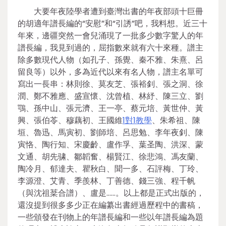
大要年夜陸學者遭到臺灣出書的年夜部頭十巨冊
的胡適年譜長編的“安慰”和“引誘”吧，我料想。近三十
年來，邊疆突然一會兒涌現了一批多少數字驚人的年
譜長編，我見到過的，屈指數來就有六十來種。譜主
除多數現代人物（如孔子、孫覺、秦不雅、朱熹、呂
留良等）以外，多為近代以來有名人物，譜主名單可
寫出一長串：林則徐、莫友芝、張裕釗、張之洞、徐
潤、鄭不雅應、盛宣懷、沈曾植、林紓、陳三立、劉
鶚、孫中山、張元濟、王一亭、蔡元培、黃世仲、黃
興、張伯苓、穆藕初、王國維
1對1教學
、朱希祖、陳
垣、魯迅、馬寅初、劉師培、呂思勉、李年夜釗、陳
寅恪、陶行知、宋慶齡、盧作孚、葉圣陶、洪深、蒙
文通、胡先骕、鄒韜奮、楊賢江、徐悲鴻、馮友蘭、
陶冷月、郁達夫、瞿秋白、聞一多、石評梅、丁玲、
李源澄、艾青、季羨林、丁善德、錢三強、程千帆
（與沈祖棻合譜）、盧是……。以上都是正式出版的，
還沒提到很多多少正在編纂出書經過歷程中的書稿，
一些頒發在刊物上的年譜長編和一些以年譜長編為題