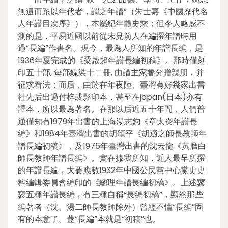
無遺而系以年代者，謂之年譜”（朱士嘉《中國歷代名
人年譜目次序》），本屬紀年體史乘；但令人略感不
測的是，平易近國以前從未見前人在編撰年譜時用
過“長編”作書名。現今，最為人所知的年譜長編，是
1936年夏完成的《梁啟超年譜長編初稿》。那時僅刻
印五十部, 每部線裝十二冊, 由譜主家眷分贈親朋，并
征求看法；而后，由於在年夜陸、臺灣有好幾家出書
社先后出過付梓或影印本，甚至在japan(日本)亦有
譯本，所以最為著名。在那以后近五十年間，人們普
通僅知有1979年出書的上海湯志鈞《章太炎年譜長
編》和1984年臺灣出書的胡頌平《胡適之師長教師年
譜長編初稿》，及1976年臺灣出書的沈云龍《黃膺白
師長教師年譜長編》。實在據我所知，近人最早所撰
的年譜長編，大要應數1932年中國公民黨中心黨史史
料編輯委員會編印的《總理年譜長編初稿》。上述寥
寥五種年譜長編，有三種自稱“長編初稿”，顯然那些
編著者（沈、湯二師長教師除外）曾經不懂“長編”固
有的本意了。蓋“長編”本就是“初稿”也。