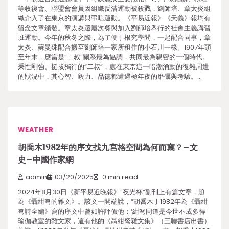
等收復會、聯盟會會員因組織反清運動被殺戮，劉師培、章太炎組
織介入了在東京的演講與弔唁運動。《平易近報》《天義》報均有
留念文章頒發。章太炎還屢次餐與加入劉師培舉行的社會主義講習
班運動。今年的秋冬之際，為了便于根究學問，一起配合同事，章
太炎、蘇曼殊配合搬至劉師培一家所租住的小石川一椽。1907年頭
至年末，應當是“二叔”關系最為協調，共同最為親密的一個時代。
秉性剛強、挺拔獨行的“二叔”，處在東京這一暗潮涌動的復雜周遭
的狀況中，其心智、毅力、品德都遭遇極年夜的磨礪與考驗。…
WEATHER
胡喬木1982年的序文找九宮格空間為何而寫？–文
史–中國作家網
admin
03/20/2025
0 min read
2024年8月30日《新平易近晚報》“夜光杯”副刊上有篇文章，題
為《聶紺弩的雜文》。該文一開端說，“胡喬木于1982年為《聶紺
弩詩全編》寫的序文中曾如許評價他：‘紺弩同道是今世不成多得
瑜伽教室的雜文家，這有他的《聶紺弩雜文集》（三聯書店出書）