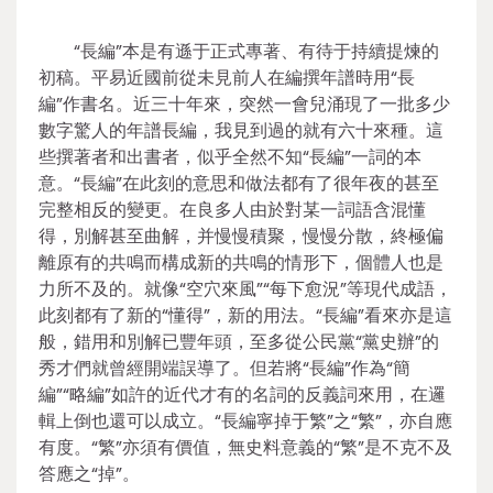
“長編”本是有遜于正式專著、有待于持續提煉的
初稿。平易近國前從未見前人在編撰年譜時用“長
編”作書名。近三十年來，突然一會兒涌現了一批多少
數字驚人的年譜長編，我見到過的就有六十來種。這
些撰著者和出書者，似乎全然不知“長編”一詞的本
意。“長編”在此刻的意思和做法都有了很年夜的甚至
完整相反的變更。在良多人由於對某一詞語含混懂
得，別解甚至曲解，并慢慢積聚，慢慢分散，終極偏
離原有的共鳴而構成新的共鳴的情形下，個體人也是
力所不及的。就像“空穴來風”“每下愈況”等現代成語，
此刻都有了新的“懂得”，新的用法。“長編”看來亦是這
般，錯用和別解已豐年頭，至多從公民黨“黨史辦”的
秀才們就曾經開端誤導了。但若將“長編”作為“簡
編”“略編”如許的近代才有的名詞的反義詞來用，在邏
輯上倒也還可以成立。“長編寧掉于繁”之“繁”，亦自應
有度。“繁”亦須有價值，無史料意義的“繁”是不克不及
答應之“掉”。