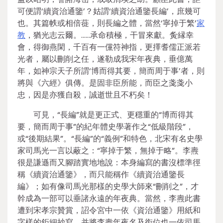
可便謂‘續資治通鑒’？姑謂‘續資治通鑒長編’，庶幾可
也。其篇帙或相倍蓰，則長編之體，當然‘寧掉于繁’
家
教
，猶光志云爾。……承命積極，干冒來獻。夤縁幸
會，得御燕閑，千百有一儻符神指，更擇耆儒正派若
光者，屬以刪削之任，遂勒成我宋年夜典，垂億萬
年，如神宗天子所謂‘博而得其要，簡而周于事’者，則
將與《六經》俱傳。是固非臣所能，而臣之戔戔小
忠，因是亦獲自殺，誠逝世且不朽矣！
可見，“長編”就是更正式、更穩重的“博而得其
要，簡而周于事”的紀年體史學著作之“低級階段”，
或“後期結果”。“長編”的“義例”和特色，北宋有名史學
家司馬光一言以蔽之：“寧掉于繁，無掉于略”。李燾
很是謙遜而又腳踏實地地說：本身編寫的書沒標準徑
稱《續資治通鑒》，而只能稱作《續資治通鑒長
編》；如有像司馬光那樣的史學大師來“刪削之”，才
幹成為一部可以垂諸永遠的年夜典。當然，李燾此書
遭到宋孝宗贊賞，詔令宮中一依《資治通鑒》用紙和
字樣的鉅細抄寫，并將李燾年夜名及銜位也一依司馬