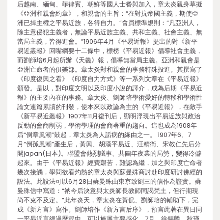
后越南、緬甸、菲律賓、朝鮮等國人士餐與加入，章太炎親身草擬
《亞洲和親會約章》，和親會的主旨：“在對抗帝國主義，期使亞
洲已掉主權之平易近族，各得自力。”會員標準規則：“凡亞洲人，
除主意侵犯主義者，無論平易近族主義、共和主義、社會主義、無
當局主義，皆得進會。”1906年4月《平易近報》提出的對《新平
易近叢報》回嘴綱要十二條中，標榜《平易近報》倡導社會主義，
而劉師培6月起所辦《天義》報，倡導無當局主義。亞洲和親會是
亞洲亡命者的俱樂部。章太炎對和親會的事務特殊投進。其撰寫了
《印度復興之看》《印度自力方式》等一系列文章在《平易近報》
頒發。是以，對印度文明以及印度小說的譯介，成為后期《平易近
報》的主要內在的事務。章太炎、劉師培學術愛好的轉移和學術性
論文連篇累牘的刊發，使本來以政論為主的《平易近報》，在敵手
《新平易近叢報》1907年11月復刊后，顯明浮現出平易近族與政治
反動的會商削弱，學術學理的會商著重的趨向。這也成為1908年
后“倒章風潮”鼓起，章太炎為人詬病的緣由之一。 1907年6、7
月“倒孫風潮”產生后，黃興、胡漢平易近、汪精衛、宋教仁先后分
開japan(日本)。聯盟會熱烈議事、共圖年夜業的局勢，變得冷僻
起來。由于《平易近報》經費艱苦，難認為繼，加之與印度亡命者
幾次接觸，學問欲看灼熱的章太炎與蘇曼殊商討赴印度研討佛經的
設法。此設法可以6月28日蘇曼殊由東京致劉三的信作為證實。蘇
曼殊信中寫道：“衲今后決意與太炎師長教師同謁梵土，但行期現
尚不克不及定。”此年炎天，章太炎在黃侃、劉師培的輔助下，完
成《新方言》寫作。劉師培作《新方言后序》，預言此著在異日同
一平易近言經過歷程中，可以施展主要感化。7月，徐錫麟、秋瑾