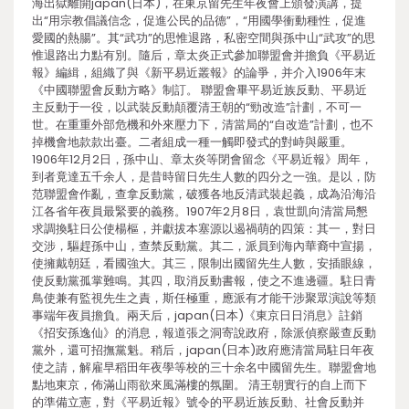
海出獄離開japan(日本)，在東京留先生年夜會上頒發演講，提
出“用宗教倡議信念，促進公民的品德”，“用國學衝動種性，促進
愛國的熱腸”。其“武功”的思惟退路，私密空間與孫中山“武攻”的思
惟退路出力點有別。隨后，章太炎正式參加聯盟會并擔負《平易近
報》編緝，組織了與《新平易近叢報》的論爭，并介入1906年末
《中國聯盟會反動方略》制訂。 聯盟會畢平易近族反動、平易近
主反動于一役，以武裝反動顛覆清王朝的“勁改造”計劃，不可一
世。在重重外部危機和外來壓力下，清當局的“自改造”計劃，也不
掉機會地款款出臺。二者組成一種一觸即發式的對峙與嚴重。
1906年12月2日，孫中山、章太炎等閉會留念《平易近報》周年，
到者竟達五千余人，是昔時留日先生人數的四分之一強。是以，防
范聯盟會作亂，查拿反動黨，破獲各地反清武裝起義，成為沿海沿
江各省年夜員最緊要的義務。1907年2月8日，袁世凱向清當局懇
求調換駐日公使楊樞，并獻拔本塞源以遏禍萌的四策：其一，對日
交涉，驅趕孫中山，查禁反動黨。其二，派員到海內華裔中宣揚，
使擁戴朝廷，看國強大。其三，限制出國留先生人數，安插眼線，
使反動黨孤掌難鳴。其四，取消反動書報，使之不進邊疆。駐日青
鳥使兼有監視先生之責，斯任極重，應派有才能干涉聚眾演說等類
事端年夜員擔負。兩天后，japan(日本)《東京日日消息》註銷
《招安孫逸仙》的消息，報道張之洞寄說政府，除派偵察嚴查反動
黨外，還可招撫黨魁。稍后，japan(日本)政府應清當局駐日年夜
使之請，解雇早稻田年夜學等校的三十余名中國留先生。聯盟會地
點地東京，佈滿山雨欲來風滿樓的氛圍。 清王朝實行的自上而下
的準備立憲，對《平易近報》號令的平易近族反動、社會反動并