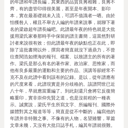
的年譜和年譜長編，其東西的品質良莠相雜，良莠不
齊，有的盡管印得很美麗，甚至是年夜開本、影印
本，實在最基礎就未入流，可謂不值識者一哂。由於
怕獲咎人，權且不舉古人編的年譜來說事，就聊下著
名的梁啟超年譜長編吧。此譜最年夜的特色就是大批
援用梁氏家眷那時手中保留的譜主書簡，這當然對研
討者來說很有效；但此譜最年夜的缺點也正在此，即
除了這批書簡以外，撰寫者簡直就沒下過鼎力，不曾
往查閱浩如煙海的報刊、檔案、以致譜主的所有的著
作。梁氏是那么有名的著作家、政治家、思惟家，而
他有良多嚴重的運動和主要的作品、演講等卻經常不
克不及在此譜中看到該有的記錄。是以，從年譜應有
的尺度來看，此譜現實是并分歧格的。該譜問世已近
八十年，早就應當重編了。到此刻還只會將它反復簡
略重印，實非崇仰先賢之道，也是沒前程的一種表
示。誠實說，梁氏平生所寫文字、所編報刊、國際外
媒體對其之報道等等，簡直是從不中斷的，編寫他的
年譜并非特難之事。不像有的人物，名望雖響，單篇
文章未幾，又沒有大批日誌手札，編其年譜就很難。