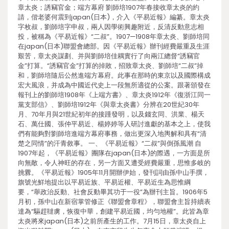
章太炎；誘竊官金；端方幕府 劉師培1907年春接收章太炎的約
請，偕老婆何震到japan(日本)，介入《平易近報》編纂。章太炎
字枚叔，劉師培字申叔，兩人因學術興趣附近，反清反動意志相
投，被稱為《平易近報》“二叔”。1907—1908年章太炎、劉師培同
在japan(日本)聯盟會總部。因《平易近報》辦刊經費嚴重及生涯
艱苦，章太炎謀劃、并與劉師培佳耦實行了向兩江總督“誘竊官
金”打算。“誘竊官金”打算的掉敗，招致章太炎、劉師培“二叔”掉
和，劉師培隨后公然進端方幕府。此事在那時的東京以及國際構成
宏大風浪，并成為中國近代史上一段無所適從的公案。跟著頒發在
報刊上的劉師培1908年《上端方書》、章太炎1912年《復浙江同一
黨支部信》、劉師培1912年《與章太炎書》分辨在20世紀30年
月、70年月與21世紀初年的接踵發明，以及錢玄同、洪業、楊天
石、萬仕國、張仲平易近、楊婷婷等人研討進獻的基本之上，使我
們有能夠對劉師培進端方幕府事務，做出更深入地輿解和具有“清
楚之同情”的汗青敘事。 一、《平易近報》“二叔”與倒孫風潮 自
1907年起，《平易近報》團隊在japan(日本)的際遇，一方面是所
向無敵，令人神旺的存在，另一方面又遭受經費嚴重，思惟多岐的
挑釁。《平易近報》1905年11月開辦伊始，發刊詞由孫中山手撰，
旗號光鮮地提出以平易近族、平易近權、平易近生為思惟綱
要，“舉政治反動、社會反動畢其功于一役”為辦刊主旨。1906年5
月初，孫中山在新宿掌管修正《聯盟會章程》，聯盟會主旨持續表
達為“驅趕韃虜，恢復中華，創建平易近國，均勻地權”。此皆為章
太炎將來japan(日本)之前所產生的工作。7月15日，章太炎自上