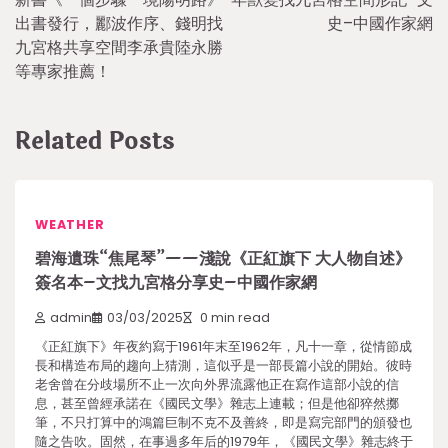
navigation
出書發行，酈波作序、錢明找
史–中國作家網
九宮格共享空間李承貴陸永勝
等專家推薦！
Related Posts
WEATHER
碧海遺珠“焦尾琴”——淺說《正紅旗下 大人物自述》
簽名本–文找九宮格分享史–中國作家網
admin
03/03/2025
0 min read
《正紅旗下》年夜約寫于1961年末至1962年，凡十一章，從情節成
長和構造布局的趨向上猜測，這似乎是一部長篇小說的開始。彼時
老舍曾在分歧場所不止一次向外界流露他正在寫作這部小說的信
息，甚至曾經承諾在《國民文學》雜志上連載；但是他卻猝然擲
筆，不只打算中的鴻篇巨制不克不及善終，即是寫完部門的頒發也
隨之告吹。固然，在事過多年后的1979年，《國民文學》雜志終于