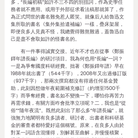
多，“長編初稿”如許不三不四的別扭詞，作為史學任
務者就不應用。或用于外部征求看法稿那就算了，作
為正式問世的書名難免惹人匿笑。就像后人給魯迅文
集所取的書名《集外集拾遺補編》一樣，疊床架屋，
即便良多人見責不怪，我總覺得難熬難過，蓋魯迅自
己是盡不會取如許的怪書名的。
有一件事得誠實交接。近年不才也在從事《鄭振
鐸年譜長編》的研討項目。我為何也用“長編”一詞？
一是為爭奪國度科研經費。拙著《鄭振鐸年譜》早在
1988年就出書了（544千字），2008年又出過修訂版
（937千字），那兩次撰寫都沒有得過任何基金贊
助，此刻因想做年夜範圍補充修訂（約增至1500千
字）而爭奪經費，書名如不變換一下，哪怕你再苦力
再需求錢，有關方面咋會批準立項呢？二，我也是“從
俗”“隨年夜流”。既然此刻出了那么多“年譜長編”，就
強無力地闡明有良多讀者、研討者、出書者和科研基
金的審查者都特愛好這個稱號。原來，在良多人由於
對某一詞語含混懂得，別解甚至曲解，并慢慢積聚，