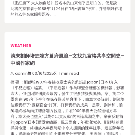
《正紅旗下 大人物自述》簽名本的由來似乎是明白的。便是說，
此書的持有者于1988年1月24日在“幽州書屋”得書，并請剛好在場
的舒乙等名家賜與題簽。…
WEATHER
清末劉師培進端方幕府風浪–文找九宮格共享空間史–
中國作家網
admin
03/16/2025
1 min read
摘 要 ：劉師培1907年春接收章太炎的約請赴japan(日本)介入
《平易近報》編纂。《平易近報》作為聯盟會總部的機關報，影響
宏大。但也因辦刊資金艱苦，發生了很多猜疑與牴觸。章、劉二位
墨客在1907年下半年在保存艱苦的窘困下，由章太炎謀劃，劉師培
佳耦實行了“誘竊官金”打算。打算實行的成果，是章、劉掉和，劉
師培終極為兩江總督端方拉攏，并在1909年春天公然進端方幕
府，章太炎也墮入“以萬金出賣反動”的言論風潮之中。辛亥反動前
的japan(日本)聯盟會總部，風云際會，年夜浪淘沙。劉師培的選
擇與命運，終極成為年夜時期中令人扼腕的陳年往事。這些陳年往
事，跟著新史料的發明而不竭被充分被豐盛。 要害詞 ：劉師培；