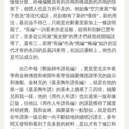
慢慢分散，終極偏離原有的共鳴而構成新的共鳴的情
形下，個體人也是力所不及的。例如像“空穴來風”“每
下愈況”等現代成語，此刻都有了新的“懂得”，新的用
法，最后迫不得已，只能是在辭書里新加上一條說明
罷了。“長編”一詞看來亦是這般，錯用和別解已豐年
頭了，至多從公民黨“黨史辦”的秀才們就曾經開端誤
導了。還有三，若將“長編”作為“簡編”“略編”如許的近
代才有的名詞的反義詞來用，在說話邏輯上，倒也仍
是可以成立的。
自己申報《鄭振鐸年譜長編》，實是受北京年夜
學商金林傳授和南開年夜學張鐵榮傳授諸學兄的啟示
和激勵。金林兄的《葉圣陶年譜長編》，就是在他的
第一版《葉圣陶年譜》的基本上擴展了三四倍。鐵榮
兄和我一樣，他的《周作人年譜》也出過第一版和修
訂版，但他以《周作人年譜長編》的課題獲得了國度
科研經費。我和金林、鐵榮還有一點類似，就是我們
在年譜第一版后都一向不斷頓地持續研討譜主，多年
間又發明和看到了良多新的材料，是以才有了修訂和