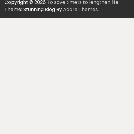
Copyright © 2026
To save time is to lengthen life.
Theme: Stunning Blog By
Adore Themes
.