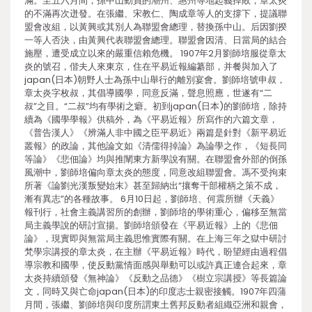
滿。至五六月間，孫中山動員的潮州、惠州等地起義掉敗，章太炎
的不滿再次迸發。在張繼、宋教仁、陶成章等人的支撐下，提議聯
盟會改組，以黃興或其別人為聯盟會總理，替換孫中山。后因劉揆
一等人否決，由黃興代表聯盟會總理。聯盟會因清、日當局的結合
施壓，遭受成立以來的嚴重信賴危機。 1907年2月劉師培服從章太
炎的號召，偕夫人來東京，住在平易近報編纂部，并餐與加入了
japan(日本)朝野人士為孫中山舉行的離別宴會。劉師培號申叔，
章太炎字枚叔，其倡導國學，同意反滿，聲息照應，世遂有“二
叔”之目。“二叔”均有學術之癖。初到japan(日本)的劉師培，除持
續為《國學學報》供稿外，為《平易近報》所寫作的六篇文章，
《普告漢人》《辨滿人非中國之臣平易近》兩篇是針對《新平易近
叢報》的政論，其他論文如《清儒得掉論》為論學之作，《短長同
等論》《悲佃論》均與推闡東方新學說有關。在聯盟會外部的倒孫
風潮中，劉師培偏向章太炎的態度，同意改組聯盟會。馮不受拘束
所著《論劉光漢叛變始末》甚至歸納出“攘奪干部權柄之策不成，
漸有異志”的各種故事。 6月10日起，劉師培、何震所辦《天義》
報刊行，社會主義講習所的創辦，劉師培的學術重心，偏移至無當
局主義學說的研討宣揚。劉師培頒發在《平易近報》上的《悲佃
論》，現實即與無當局主義思惟實際有關。在上海三年之獄中研討
梵學宗講授的章太炎，在主辦《平易近報》時代，盼望經由過程倡
導宗教和國學，使反動黨情面感與舉動可以或許真正連合起來，章
太炎持續頒發《無神論》《反動之品德》《樹立宗講授》等長篇論
文，同時又與亡命japan(日本)的印度志士親密接觸。1907年四蒲
月間，張繼、劉師培與印度所謂東土舊邦反動者組織亞洲和親會，