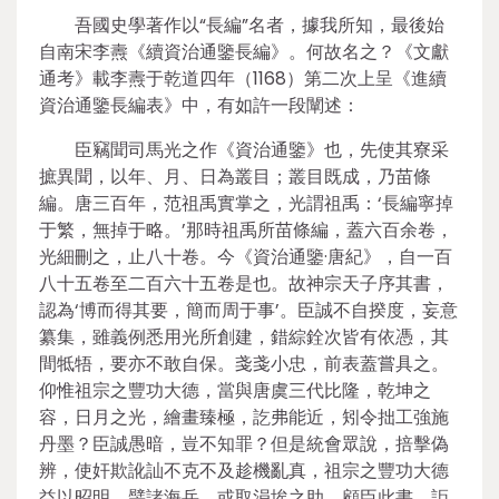
吾國史學著作以“長編”名者，據我所知，最後始
自南宋李燾《續資治通鑒長編》。何故名之？《文獻
通考》載李燾于乾道四年（1168）第二次上呈《進續
資治通鑒長編表》中，有如許一段闡述：
臣竊聞司馬光之作《資治通鑒》也，先使其寮采
摭異聞，以年、月、日為叢目；叢目既成，乃苗條
編。唐三百年，范祖禹實掌之，光謂祖禹：‘長編寧掉
于繁，無掉于略。’那時祖禹所苗條編，蓋六百余卷，
光細刪之，止八十卷。今《資治通鑒·唐紀》，自一百
八十五卷至二百六十五卷是也。故神宗天子序其書，
認為‘博而得其要，簡而周于事’。臣誠不自揆度，妄意
纂集，雖義例悉用光所創建，錯綜銓次皆有依憑，其
間牴牾，要亦不敢自保。戔戔小忠，前表蓋嘗具之。
仰惟祖宗之豐功大德，當與唐虞三代比隆，乾坤之
容，日月之光，繪畫臻極，訖弗能近，矧令拙工強施
丹墨？臣誠愚暗，豈不知罪？但是統會眾說，掊擊偽
辨，使奸欺訛訕不克不及趁機亂真，祖宗之豐功大德
益以昭明，譬諸海岳，或取涓埃之助。顧臣此書，詎