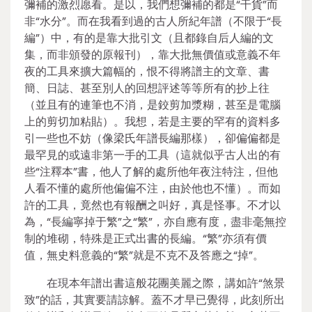
彌補的激烈愿看。是以，我們想彌補的都是“干貨”而
非“水分”。而在我看到過的古人所紀年譜（不限于“長
編”）中，有的是靠大批引文（且都錄自后人編的文
集，而非頒發的原報刊），靠大批無價值或意義不年
夜的工具來擴大篇幅的，恨不得將譜主的文章、書
簡、日誌、甚至別人的回想評述等等所有的抄上往
（並且有的連筆也不消，是鉸剪加漿糊，甚至是電腦
上的剪切加粘貼）。我想，若是主要的罕有的資料多
引一些也不妨（像梁氏年譜長編那樣），卻偏偏都是
最罕見的或遠非第一手的工具（這就似乎古人出的有
些“注釋本”書，他人了解的處所他年夜注特注，但他
人看不懂的處所他偏偏不注，由於他也不懂）。而如
許的工具，竟然也有報酬之叫好，真是怪事。不才以
為，“長編寧掉于繁”之“繁”，亦自應有度，盡非毫無控
制的堆砌，特殊是正式出書的長編。“繁”亦須有價
值，無史料意義的“繁”就是不克不及答應之“掉”。
在現本年譜出書這般花團美麗之際，講如許“煞景
致”的話，其實要請諒解。蓋不才早已覺得，此刻所出