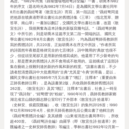
為證。’”1982年尚無《聶瑜伽場地紺弩詩全編》一書，胡喬木1982
年的序文（題名時光為1982年7月14日）是為國民文學出書社同年
8月出書的聶紺弩著《散宜生詩》而寫，第一段話是：“聶紺弩同道
把他原在噴鼻港野草出書社出的舊體詩集《三草》（指北荒草、贈
答草、南山草）一書加以刪訂，交國民文學出書社出書，改題《散
宜生詩》。我很興奮為這本詩集的新版寫幾句話。”《聶紺弩的雜
文》中所引的，則是胡喬木這篇序文第二段一開端的話。 國民文
學出書社1982年8月出書的《散宜生詩》，均為聶紺弩師長教師所
寫的舊體詩詞，共220首。正如胡喬木在序文中所說，“作者所寫
的詩固然年夜都是格律完全的七言律詩，詩中雜用的‘典故’也很不
少，但從頭至尾卻又是用新的情感寫成的。他還用了不少新奇的句
法，那是歷來的舊體詩人所不會用或不敢用的。這就構成了這部詩
集在藝術上很難到達的新的作風和新的程度。”該書出書后，不少
讀者想清楚聶詩中大批應用的“古典”尤其是“今典”的寄義，是以，
國民文學出書社在1985年7月又出書了“增訂、注釋本”（重要由朱
正師長教師注釋），是為該書第2版，共收聶師長教師舊體詩詞
262首。《散宜生詩》及其“增訂、注釋本”出書后，社會上一時呈
現了“聶詩熱”，“紺弩體”的“粉絲”。1990年10月，聶師長教師家鄉
湖北省京山縣的縣志辦公室印行了外部本《散宜生詩·拾遺草》
（史林安、侯庭院匯編），收《散宜生詩》的集外詩126首；1990
年12月和1992年4月，侯井天師長教師先后公費出書了他輯注的
《聶紺弩舊體詩全編》及其續冊（山東省消息出書局準印），所收
超400首。 《聶紺弩詩全編》由羅孚（即《散宜生詩·拾遺草》的
匯編者之一史林安師長教師）等編注，學林出書社1992年12月第一