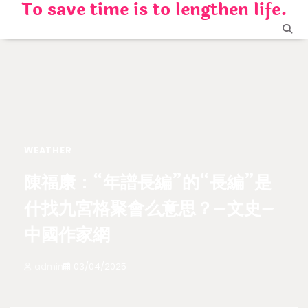
To save time is to lengthen life.
Skip
to
content
WEATHER
陳福康：“年譜長編”的“長編”是
什找九宮格聚會么意思？–文史–
中國作家網
admin
03/04/2025