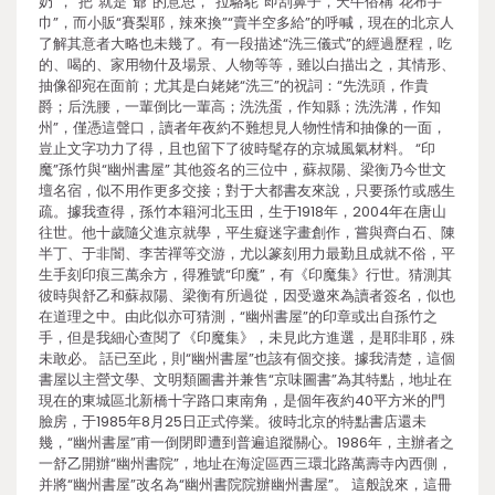
奶”，“把”就是“爺”的意思，“拉駱駝”即刮鼻子，天牛俗稱“花布手
巾”，而小販“賽梨耶，辣來換”“賣半空多給”的呼喊，現在的北京人
了解其意者大略也未幾了。有一段描述“洗三儀式”的經過歷程，吃
的、喝的、家用物什及場景、人物等等，雖以白描出之，其情形、
抽像卻宛在面前；尤其是白姥姥“洗三”的祝詞：“先洗頭，作貴
爵；后洗腰，一輩倒比一輩高；洗洗蛋，作知縣；洗洗溝，作知
州”，僅憑這聲口，讀者年夜約不難想見人物性情和抽像的一面，
豈止文字功力了得，且也留下了彼時髦存的京城風氣材料。 “印
魔”孫竹與“幽州書屋” 其他簽名的三位中，蘇叔陽、梁衡乃今世文
壇名宿，似不用作更多交接；對于大都書友來說，只要孫竹或感生
疏。據我查得，孫竹本籍河北玉田，生于1918年，2004年在唐山
往世。他十歲隨父進京就學，平生癡迷字畫創作，嘗與齊白石、陳
半丁、于非闇、李苦禪等交游，尤以篆刻用力最勤且成就不俗，平
生手刻印痕三萬余方，得雅號“印魔”，有《印魔集》行世。猜測其
彼時與舒乙和蘇叔陽、梁衡有所過從，因受邀來為讀者簽名，似也
在道理之中。由此似亦可猜測，“幽州書屋”的印章或出自孫竹之
手，但是我細心查閱了《印魔集》，未見此方進選，是耶非耶，殊
未敢必。 話已至此，則“幽州書屋”也該有個交接。據我清楚，這個
書屋以主營文學、文明類圖書并兼售“京味圖書”為其特點，地址在
現在的東城區北新橋十字路口東南角，是個年夜約40平方米的門
臉房，于1985年8月25日正式停業。彼時北京的特點書店還未
幾，“幽州書屋”甫一倒閉即遭到普遍追蹤關心。1986年，主辦者之
一舒乙開辦“幽州書院”，地址在海淀區西三環北路萬壽寺內西側，
并將“幽州書屋”改名為“幽州書院院辦幽州書屋”。 這般說來，這冊