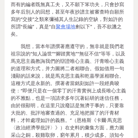
而有的編者既無真工夫，又不願下笨功夫，只會抄寫
多年后別人的回想，甚至年夜抄譜主被審查時自願所
寫的“交接”之類來彌補其人生記錄的空缺，對如許的
所謂“長編”，真是“自
聚會場地
劊以下”，吾不欲譏之
矣。
我想，當本年譜撰著應遵守的，無非就是我們老
祖宗說的“知人論世”“腳踏實地”“無征不信”等等，以及
馬克思主義教誨我們的辯證唯心主義、汗青唯心主義
的道理和方式，并力圖將二者相聯合。假如借用一句
淺顯的話來說，就是馬克思主義和乾嘉學派相聯合。
這種方式是永新的。撰著者當銘刻如許一段經典唆
使：“即便只是在一個零丁的汗青實例上成長唯心主義
的不雅點，也是一項請求多年沉著鉆研的迷信任務，
由於很顯明，在這里只說廢話是無濟于事的，只要靠
大批的、批評地審查過的、充足地把握了的汗青材
料，才幹處理如許的義務。”（恩格斯《卡爾·馬克思
〈政治經濟學批評〉》）在史料的彙集方面，應力圖
采山之銅，殺雞取卵，窮年累月，積少成多。須知今