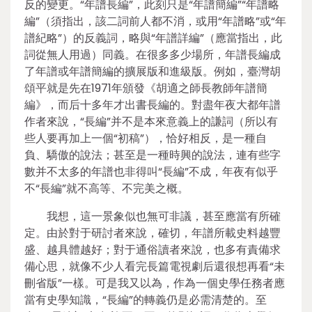
反的變更。“年譜長編”，此刻只是“年譜簡編”“年譜略
編”（須指出，該二詞前人都不消，或用“年譜略”或“年
譜紀略”）的反義詞，略與“年譜詳編”（應當指出，此
詞從無人用過）同義。在很多多少場所，年譜長編成
了年譜或年譜簡編的擴展版和進級版。例如，臺灣胡
頌平就是先在1971年頒發《胡適之師長教師年譜簡
編》，而后十多年才出書長編的。對盡年夜大都年譜
作者來說，“長編”并不是本來意義上的謙詞（所以有
些人要再加上一個“初稿”），恰好相反，是一種自
負、驕傲的說法；甚至是一種時興的說法，連有些字
數并不太多的年譜也非得叫“長編”不成，年夜有似乎
不“長編”就不高等、不完美之概。
我想，這一景象似也無可非議，甚至應當有所確
定。由於對于研討者來說，確切，年譜所載史料越豐
盛、越具體越好；對于通俗讀者來說，也多有責備求
備心思，就像不少人看完長篇電視劇后還很想再看“未
刪省版”一樣。可是我又以為，作為一個史學任務者應
當有史學知識，“長編”的轉義仍是必需清楚的。至