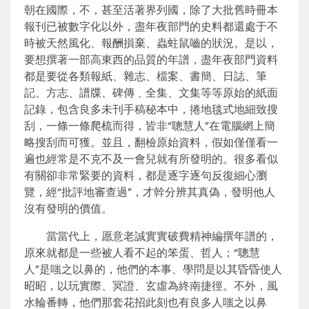
朝在國際，不，甚至活著界列國，除了大批舊時冊本
報刊已被數字化以外，盡年夜部門的史料都還處于不
時被天然風化、報酬損棄、蟲蛀鼠嚙的狀況。是以，
要想撰著一部高東西的品質的年譜，盡年夜部門資料
都是要從各類報紙、雜志、檔案、書簡、日誌、筆
記、方志、譜牒、碑傳﹑全集、文集等等原始的紙面
記錄，包含良多未刊手稿秘本中，捲地毯式地細致搜
刮，一條一條爬梳而得，皆非“聰慧人”在電腦網上簡
略搜刮而可獲。並且，翻檢原始資料，假如僅僅看一
遍也經常是不克不及一會兒就有所發明的。很多看似
有關卻非常緊要的資料，都是逐字逐句反復細心瀏
覽，經“批評地審查過”，才幹分辨其真偽，發明他人
沒有發明的價值。
當當代上，愿意老誠實實破費精神編撰年譜的，
原來就都是一些被人看不起的笨蛋、哲人；“聰慧
人”是嗤之以鼻的，他們的本事、學問是以其昏昏使人
昭昭，以玩實際、冥證、玄虛為終南捷徑。不外，風
水輪番轉，他們那套花招此刻也有良多人嗤之以鼻