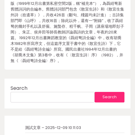
版（1999年12月出書第私密空間2版，稱“補充本”），為聶紺弩新
舊體詩詞的合編本。舊體詩詞部門包含《散宜生詩》和《散宜生集
外詩（拾遺草）》，共收426首（斷句、殘篇均未計進）；古詩集
部門即《山呼》，共收16首；除此以外，還有一“附錄”，收了聶紺
弩的幾封手札以及舒蕪、施蟄存、程千帆、子岡（講座場地即彭子
岡）、朱正、侯井田等師長教師評論聶詩的文章，年夜約20來
篇。 1992年12月出書舞蹈教室的《聶紺弩詩全編》中，收有胡喬
木1982年所寫序文，但這篇序文置于書中的《散宜生詩》下，它
不是給《聶紺弩詩全編》所寫。國民出書社1994年12月出書的
《胡喬木文集》第3卷中，收有《〈散宜生詩〉序》（1982），并
無《〈聶紺弩詩全編〉序》。
Search
Search
測試文章 – 2025-12-09 10:11:03