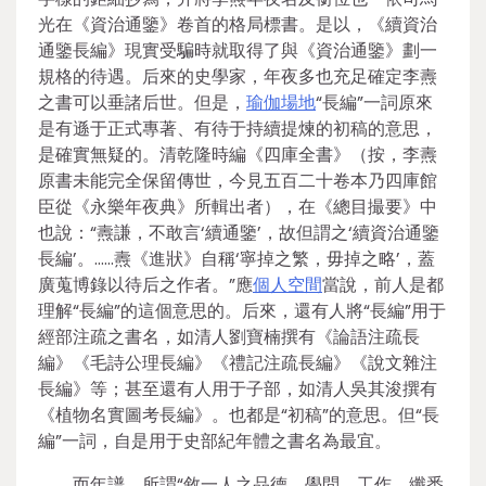
光在《資治通鑒》卷首的格局標書。是以，《續資治
通鑒長編》現實受騙時就取得了與《資治通鑒》劃一
規格的待遇。后來的史學家，年夜多也充足確定李燾
之書可以垂諸后世。但是，
瑜伽場地
“長編”一詞原來
是有遜于正式專著、有待于持續提煉的初稿的意思，
是確實無疑的。清乾隆時編《四庫全書》（按，李燾
原書未能完全保留傳世，今見五百二十卷本乃四庫館
臣從《永樂年夜典》所輯出者），在《總目撮要》中
也說：“燾謙，不敢言‘續通鑒’，故但謂之‘續資治通鑒
長編’。……燾《進狀》自稱‘寧掉之繁，毋掉之略’，蓋
廣蒐博錄以待后之作者。”應
個人空間
當說，前人是都
理解“長編”的這個意思的。后來，還有人將“長編”用于
經部注疏之書名，如清人劉寶楠撰有《論語注疏長
編》《毛詩公理長編》《禮記注疏長編》《說文雜注
長編》等；甚至還有人用于子部，如清人吳其浚撰有
《植物名實圖考長編》。也都是“初稿”的意思。但“長
編”一詞，自是用于史部紀年體之書名為最宜。
而年譜，所謂“敘一人之品德、學問、工作，纖悉