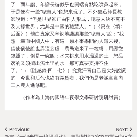
了，而年譜、年譜長編似乎也開端有點吃噴鼻起來，
于是便有一些“聰慧人”也想來玩了。不外魯迅師長教
師說過：“但是世界卻正由哲人形成，聰慧人決不克不
及支撐世界，尤其是中國的聰慧人。”（《寫在〈墳〉
后面》）他白叟家又辛辣地譏諷那些“聰慧人”說：“我
想，幸而中國人中，有這一類本事學問的人還未幾。
借使倘使誰也弄這玄虛：農民送來了一粒粉，用顯微
鏡照了，倒是一碗飯；水夫挑來用水濕過的土，想品
茗的又須擠出濕土里的水：那可真要支持不住
了。”（《隨感錄·四十七》）究竟汗青自己是欠好說謊
的，今世和后代也終有識貨者，我們仍是老誠實實向
工人農人進修吧。
（作者為上海內國語年夜學文學研討院研討員）
Post
Previous:
Next:
新書《一個步驟一境陽明路》
年獸變找九宮格空間形記–文