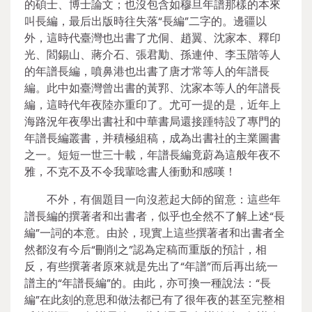
的碩士、博士論文；也沒包含如穆旦年譜那樣的本來
叫長編，最后出版時往失落“長編”二字的。邊疆以
外，這時代臺灣也出書了尤侗、趙翼、沈家本、釋印
光、閻錫山、蔣介石、張君勱、孫連仲、李玉階等人
的年譜長編，噴鼻港也出書了唐才常等人的年譜長
編。此中如臺灣曾出書的黃郛、沈家本等人的年譜長
編，這時代年夜陸亦重印了。尤可一提的是，近年上
海路況年夜學出書社和中華書局還接踵特設了專門的
年譜長編叢書，并積極組稿，成為出書社的主業圖書
之一。短短一世三十載，年譜長編竟蔚為這般年夜不
雅，不克不及不令我輩唸書人衝動和感嘆！
不外，有個題目一向沒惹起大師的留意：這些年
譜長編的撰著者和出書者，似乎也全然不了解上述“長
編”一詞的本意。由於，現實上這些撰著者和出書者全
然都沒有今后“刪削之”認為定稿而重版的預計，相
反，有些撰著者原來就是先出了“年譜”而后再出統一
譜主的“年譜長編”的。由此，亦可換一種說法：“長
編”在此刻的意思和做法都已有了很年夜的甚至完整相