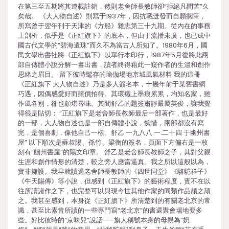
在第三至五期將其連載註銷，然則老舍師長教師卻“拒絕凡間苦”久
矣哉。 《大人物自述》則寫于1937年，因抗戰迸發而自願擱筆，
所寫曾于翌年刊于天津的《方船》雜志第三十九期。從內在的事務
上剖析，似乎是《正紅旗下》的底本，但由于流播未廣，也已成中
國古代文學的“碧海遺珠”而久不為當古人所知了。1980年6月，國
民文學出書社將《正紅旗下》以單行本印行，1987年5月復將此兩
部自傳體小說分解一書出書，讀者終得藉此一窺作者的生溫和創作
思緒之眉目。 留下彼時髦存的瑜伽場地京城風氣材料 我的這冊
《正紅旗下 大人物自述》乃是多人簽名本，十幾年前于某舊書網
巧遇，因偶感愛好而競價拍得。其環襯上墨痕累累，均知名家，雖
作風各別，卻也頗堪尋味。其間舒乙的題簽肅靜嚴厲英俊，讓我覺
得很是貼切： “正紅旗下是老舍師長教師最后一部著作，也是最好
的一部，大人物自述也是一部自傳體小說，惋惜，兩部都沒有寫
完，是個喜劇，像他自己一樣。舒乙 一九八八.一.二十四 于幽州書
屋” 以下順次是蘇叔陽、孫竹、梁衡的簽名，頁面下方偏右是一枚
刻有“幽州書屋”的陽文印章。 舒乙是老舍師長教師之子，其對父親
生涯和創作情形的清楚，較之旁人應當逼真。我之所以這般以為，
實非擁護。我早就讀過老舍師長教師的《四世同堂》《駱駝祥子》
《牛天賜傳》等小說，但感到《正紅旗下》的藝術程度，實不在以
往所讀諸作之下，也完整可以與現今世其他作家的同類作品頡之頏
之。我甚至感到，本身從《正紅旗下》所清楚到的有關老北京的常
識，甚至比素昔所讀的一些專門寫“老北京”的書還聚會場地要多
些。好比彼時的“京味兒”說話——旗人稱號本身的母親為“奶