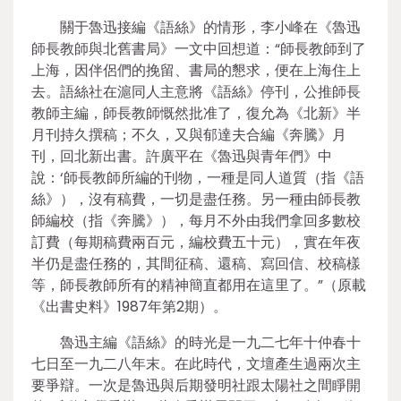
關于魯迅接編《語絲》的情形，李小峰在《魯迅
師長教師與北舊書局》一文中回想道：“師長教師到了
上海，因伴侶們的挽留、書局的懇求，便在上海住上
去。語絲社在滬同人主意將《語絲》停刊，公推師長
教師主編，師長教師慨然批准了，復允為《北新》半
月刊持久撰稿；不久，又與郁達夫合編《奔騰》月
刊，回北新出書。許廣平在《魯迅與青年們》中
說：‘師長教師所編的刊物，一種是同人道質（指《語
絲》），沒有稿費，一切是盡任務。另一種由師長教
師編校（指《奔騰》），每月不外由我們拿回多數校
訂費（每期稿費兩百元，編校費五十元），實在年夜
半仍是盡任務的，其間征稿、還稿、寫回信、校稿樣
等，師長教師所有的精神簡直都用在這里了。”（原載
《出書史料》1987年第2期）。
魯迅主編《語絲》的時光是一九二七年十仲春十
七日至一九二八年末。在此時代，文壇產生過兩次主
要爭辯。一次是魯迅與后期發明社跟太陽社之間睜開