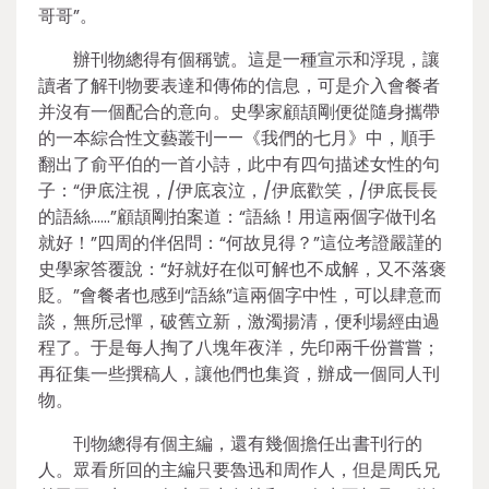
哥哥”。
辦刊物總得有個稱號。這是一種宣示和浮現，讓
讀者了解刊物要表達和傳佈的信息，可是介入會餐者
并沒有一個配合的意向。史學家顧頡剛便從隨身攜帶
的一本綜合性文藝叢刊——《我們的七月》中，順手
翻出了俞平伯的一首小詩，此中有四句描述女性的句
子：“伊底注視，/伊底哀泣，/伊底歡笑，/伊底長長
的語絲……”顧頡剛拍案道：“語絲！用這兩個字做刊名
就好！”四周的伴侶問：“何故見得？”這位考證嚴謹的
史學家答覆說：“好就好在似可解也不成解，又不落褒
貶。”會餐者也感到“語絲”這兩個字中性，可以肆意而
談，無所忌憚，破舊立新，激濁揚清，便利場經由過
程了。于是每人掏了八塊年夜洋，先印兩千份嘗嘗；
再征集一些撰稿人，讓他們也集資，辦成一個同人刊
物。
刊物總得有個主編，還有幾個擔任出書刊行的
人。眾看所回的主編只要魯迅和周作人，但是周氏兄