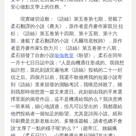
安心做點文學上的任務。”
現實確切這般：《語絲》第五卷第七期，登載了
柔石翻譯的小說《農夫》，原作者是丹麥作家凱兒·拉
杉；《語絲》第五卷第十四期、第十五期、第十六
期，連載了柔石翻譯的小說《凡爾培底牧師》，原作
者是丹麥作家S.勃力川；《語絲》第五卷第十八期，
柔石頒發了自創小說
瑜伽教室
《盼望》。柔石在同年
一月十七日日誌中說：“人是由機遇往形成的。我很想
如許想，當此刻讀完遍地來《語絲》投稿的二十一封
信之后。四個月以前，我還不敢做將我的短篇小說寄
到《語絲》里來頒發的測驗考試，我唯恐掉敗了。雖
則我那時很想賣一篇文來度日。此刻卻由我的手來選
擇里面的揭登作品，這不是機遇給我的么？我決意將
一班來稿，細心地讀過，但凡可以登出的，我都愿給
他們投稿者一個知足的盼望。尤其是詩與小說。紙和
印刷費是北新老板出的。多幾張篇幅，讀者也總不會
說‘太厚了一點的樣子呢’的么？”（趙帝江、姚錫佩
編，《柔石日誌》，山西教導出書社1997年出書）