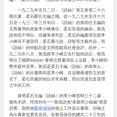
一九二九年玄月二日，《語絲》第五卷第二十六
期出書，柔石辭往主編之職。從一九二九年玄月十六
日至一九三〇年三月旬日，《語絲》的第四任主編由
北舊書局的老板李小峰兼任。柔石告退的緣由，魯迅
說他也不明白。但據筆者判定，柔石的編纂理念跟李
小峰等不盡雷同：柔石重小說、詩歌等文藝作品，而
《語絲》的特點則是文明批駁與社會批評。此外，一
九二九年八月，魯迅跟李小峰正在打版稅訴訟，魯迅
聘任了楊鏗lawyer 要將北舊書局告上法庭，李小峰則
懇求庭外息爭。魯迅是柔石主編《語絲》的推舉人，
《語絲》的出書商則是李小峰。在這種兩邊對立的形
式下，柔石所處的地位非常為難，所以告退也是道理
之中的工作。
接替柔石主編《語絲》的李小峰昔時三十二歲，
臉色木訥，性情外向——魯迅說他“多眼而少啟齒”便是
證實。固然他
聚會場地
的個人工作是出書商，但稱之
為出書家也實至名回。在魯迅保存的總共二十三年的