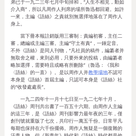
弟已于一九二三年七月中旬掉和，“人生不相見，動如
介入商”，所以凡周作人列席的場所魯迅都回避。如許
一來，主編《語絲》之責就別無選擇地落在了周作人
身上。
當下冊本報註銷版用三審制：責編初審，主任二
審，總編或主編三審。主編“守土有責”，一錘定音。
不外《語絲》是同人刊物，“凡社員的稿件，編纂者并
無取舍之權，來則必用，只要外來的投稿，由編纂者
略加選擇，需要時且或略有所刪除”（魯迅：《我和
〈語絲〉的一直》）。是以周作人并
教學場地
不認可
本身是《語絲》首屆主編，只認可本身是《語絲》社
的“收發處處長”。
一九二四年十一月十七日至一九二七年十月，
《語絲》周刊共出書了一百五十六期。由周作人主編
的這三年，是《語絲》周刊影響力最年夜的三年，僅
創刊號就重版了七次，共印行一萬五千份。日常平凡
每期也保持在六千份擺佈。周作人無疑是一個復雜的
汗青人物，但《新青年》時代和《語絲》時代都是他