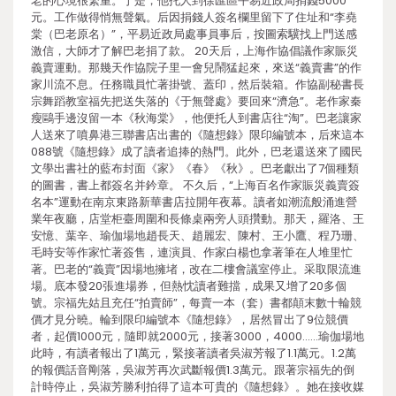
老的心境很繁重。于是，他托人到徐匯區平易近政局捐錢5000
元。工作做得悄無聲氣。后因捐錢人簽名欄里留下了住址和“李堯
棠（巴老原名）”，平易近政局處事員事后，按圖索驥找上門送感
激信，大師才了解巴老捐了款。 20天后，上海作協倡議作家賑災
義賣運動。那幾天作協院子里一會兒鬧猛起來，來送“義賣書”的作
家川流不息。任務職員忙著掛號、蓋印，然后裝箱。作協副秘書長
宗舞蹈教室福先把送失落的《于無聲處》要回來“濟急”。老作家秦
瘦鷗手邊沒留一本《秋海棠》，他便托人到書店往“淘”。巴老讓家
人送來了噴鼻港三聯書店出書的《隨想錄》限印編號本，后來這本
088號《隨想錄》成了讀者追捧的熱門。此外，巴老還送來了國民
文學出書社的藍布封面《家》《春》《秋》。巴老獻出了7個種類
的圖書，書上都簽名并鈐章。 不久后，“上海百名作家賑災義賣簽
名本”運動在南京東路新華書店拉開年夜幕。讀者如潮流般涌進營
業年夜廳，店堂柜臺周圍和長條桌兩旁人頭攢動。那天，羅洛、王
安憶、葉辛、瑜伽場地趙長天、趙麗宏、陳村、王小鷹、程乃珊、
毛時安等作家忙著簽售，連演員、作家白楊也拿著筆在人堆里忙
著。巴老的“義賣”因場地擁堵，改在二樓會議室停止。采取限流進
場。底本發20張進場券，但熱忱讀者難擋，成果又增了20多個
號。宗福先姑且充任“拍賣師”，每賣一本（套）書都顛末數十輪競
價才見分曉。輪到限印編號本《隨想錄》，居然冒出了9位競價
者，起價1000元，隨即就2000元，接著3000，4000……瑜伽場地
此時，有讀者報出了1萬元，緊接著讀者吳淑芳報了1.1萬元。1.2萬
的報價話音剛落，吳淑芳再次武斷報價1.3萬元。跟著宗福先的倒
計時停止，吳淑芳勝利拍得了這本可貴的《隨想錄》。她在接收媒