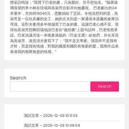
體采訪時說：“我買下巴老的書，只為愛好。并不想知名。”隔著玻
璃張望的李小林在現場與吳淑芳合影并向她慶祝。 巴老獻出的24
本著作，共拍得19040元，悉數捐給了災區。令他沒想到的是，吳
淑芳是一位玩具廠的女工，她的丈夫則是一家通俗木器廠的倉庫治
理員。這對夫妻用多年積儲買了巴金的書。這讓巴老心感不安。當
得知吳淑芳想舞蹈場地請巴老在“義拍書”上題句話時，巴老悵然承
諾。巴老決議另送一本噴鼻港版的《巴金文選》給他們，并在扉頁
為吳淑芳、凌意清夫妻寫下了： “我不是文學家。我寫作不是我有
才幹，而是我有情感，對我的國度和國民有無窮的愛，我用作品來
表達我的無限無盡的情感。”
Search
Search
測試文章 – 2025-12-09 10:11:03
測試文章 – 2025-12-09 10:09:04