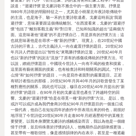
麥選集》的“代序”《智性想象、詞的繁育術和幻象工程學》中就曾
談道：“‘迴避抒懷’是戈麥詩歌不雅念中的一個主要方面。抒懷是
1980年月詩歌的明顯特征之一，尤其是小樹屋北年夜詩歌傳統中
的主流，也是海子、駱一禾的主要詩歌遺產。戈麥這時辰說‘我迴
避抒懷’，意味著要跟這個傳統離別。”在西渡看來，戈麥的“迴避抒
懷”包括了“離別客觀主義”和“對日常、已知和知識的超出”這兩個方
面。這意味著他“迴避”的不是抒懷自己，而是原有的抒懷方法；這
也就意味著他是在尋求一種“新的抒懷”。 現實上，在20世紀中國
古詩的汗青上，古代主義詩人一向在處置抒懷的題目。20世紀30
年月詩人們曾提出以“智性化”來戰勝抒懷的泛濫，20世紀40年月
也以“新的抒懷”的說法“流放”了原有的感傷或傳統的抒懷方法。可
以說，繚繞抒懷題目，中國現今世詩人一向有不竭的檢查和摸索，
這里面有藝術層面的摸索，也有檢查詩和時期關系的調試。“抒什
么情”和“如何抒懷”的題目，一向是寫作者面對的嚴重題目。正若
有研討者指出的那樣，20世紀90年月與40年月的詩歌曾發生了某
種對應性的關系，因此也可以說，穆旦在20世紀40年月提出的“新
的抒懷”的題目，在90年月初的戈麥這里也產生了跨越時空的回
響。戈麥的“迴避抒懷”恰是在尋覓一種“新的抒懷”方法。 是以，他
或許可以或許成為我們會商20世紀90年月抒懷題目的一個進口或
一個代表，他自己在短短四年的創作中所表現出來的特色，就很好
地浮現了今世詩從20世紀80年月走進90年月經過歷程中的某種主
要變更。以我本身瀏覽戈麥詩的感觸感染而言，我以為他是一個鐘
情于抒懷，並且特殊善於抒懷的詩人，他晚期作品的韻律感更強，
甚至帶有一種歌頌性，像是感情韻律的內在表示，甚至是一種遮蔽