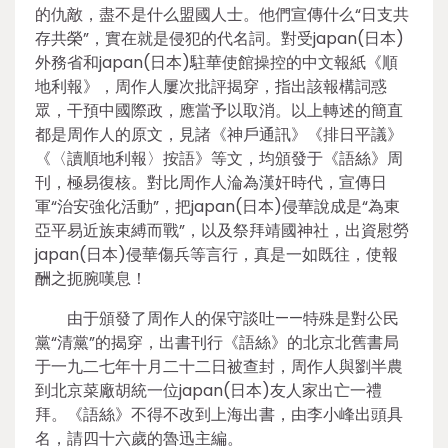
的仇敵，盡不是什么盟國人士。他們宣傳什么“日支共
存共榮”，實在就是侵犯的代名詞。對受japan(日本)
外務省和japan(日本)駐華使館操控的中文報紙《順
地利報》，周作人屢次批評揭穿，指出該報構詞惑
眾，干預中國際政，應當予以取消。以上轉述的簡直
都是周作人的原文，見諸《神戶通訊》《排日平議》
《〈讀順地利報〉按語》等文，均頒發于《語絲》周
刊，極易復核。對比周作人淪為漢奸時代，宣傳日
軍“治安強化活動”，把japan(日本)侵華說成是“為東
亞平易近族束縛而戰”，以及祭拜靖國神社，出資慰勞
japan(日本)侵華傷兵等言行，真是一如既往，使報
酬之扼腕嘆息！
由于頒發了周作人的保守談吐——特殊是對公民
黨“清黨”的揭穿，出書刊行《語絲》的北京北舊書局
于一九二七年十月二十二日被查封，周作人與劉半農
到北京菜廠胡統一位japan(日本)友人家出亡一禮
拜。《語絲》不得不改到上海出書，由李小峰出頭具
名，請四十六歲的魯迅主編。