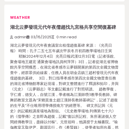
WEATHER
湖北云夢發現元代年夜儒趙找九宮格共享空間復墓碑
admin
03/15/2025
0 min read
湖北云夢發現元代年夜會議室出租儒趙復墓碑 來源：《光亮日
報》 時間：孔子二五七五年歲次甲辰冬月初四教學場地日壬寅
耶穌2024年12月4日 光亮日報武漢12月3日電（記者張銳、
聚會場地王建宏 通聚會場地訊員柯萍萍）3日，記者從湖北省博物
館共享空間獲悉，在湖北省孝感市云夢縣開展的第四次全國文物普
查中，經群眾供給線索，任務人員在胡金店鎮三趙村發現元代年夜
儒趙復的墓碑。 3日，對口指導孝感市第四次全國文物普查任務
的湖北省博物館專家赴現場，對碑文整體進行了釋讀和拓印，并與
《元史》《云夢縣志》等文獻記載進行了對照研讀。 趙教學復，
字仁甫，德安人，自號江漢，學者稱為江漢師1對1教學長教師。碑
舞蹈教室文題為“宋鄉貢進士趙江漢師長教師墓碑記”，記述了趙復
的生平及“不仕唯用理學傳授南方”的經歷等。 碑文所記與《元
史》的記載較講座場地為類似。《元史教學場地·列傳第七十六》
的《儒學傳》之首即為趙復，記載“復以所記程、朱所著諸個人空
間經傳教學注，盡錄以付樞”。元世祖時，他講授于太極書院。“瑜
伽教室又取伊尹、顏淵言行，作《希賢錄》，使學者知所向慕，然