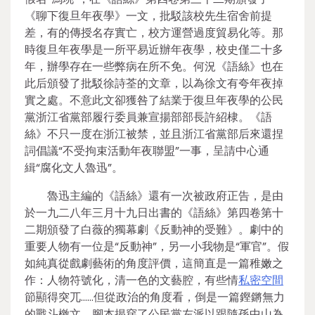
《聊下復旦年夜學》一文，批駁該校先生宿舍前提
差，有的傳授名存實亡，校方運營過度貿易化等。那
時復旦年夜學是一所平易近辦年夜學，校史僅二十多
年，辦學存在一些弊病在所不免。何況《語絲》也在
此后頒發了批駁徐詩荃的文章，以為徐文有夸年夜掉
實之處。不意此文卻獲咎了結業于復旦年夜學的公民
黨浙江省黨部履行委員兼宣揚部部長許紹棣。《語
絲》不只一度在浙江被禁，並且浙江省黨部后來還捏
詞倡議“不受拘束活動年夜聯盟”一事，呈請中心通
緝“腐化文人魯迅”。
魯迅主編的《語絲》還有一次被政府正告，是由
於一九二八年三月十九日出書的《語絲》第四卷第十
二期頒發了白薇的獨幕劇《反動神的受難》。劇中的
重要人物有一位是“反動神”，另一小我物是“軍官”。假
如純真從戲劇藝術的角度評價，這簡直是一篇稚嫩之
作：人物符號化，清一色的文藝腔，有些情
私密空間
節顯得突兀……但從政治的角度看，倒是一篇鏗鏘無力
的戰斗檄文。腳本揭穿了公民黨左派以跟隨孫中山為