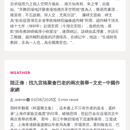
后求端用力之個人空間方備矣……南方知有程、朱之學，自復
始。”并舞蹈場地評聚會場地價共享空間他“復為人，樂易而廉潔，
雖居燕，不忘故鄉。與人交，尤篤分誼”。 據碑文題銘，碑文
為“欽命提督湖北全省學政翰林院編修趙尚輔”所撰。趙尚輔于清光
緒十七年（1891年）赴德安府（今湖北安陸），途經此地，感
歎“師長教師碑碣湮小樹屋沒”，遂撰碑記。該碑由孟瀅書，并請石
工雕鏤。趙尚輔對趙復的評價很高，在碑記中，他說：“生成師長
教師，非為一人也，為全國萬世也。”…
WEATHER
陸正偉：找九宮格聚會巴老的兩次善舉–文史–中國作
家網
admin
03/06/2025
0 min read
我時常翻看《柯靈雜文集》，這本書上不只有作者的簽名，還鈐
著“上海作家賑災義賣”的印章。睹物思情，想起巴金在這場洪災中
兩次善舉的舊事。 那年，長江中舞蹈場地下流連降暴雨，泛濫成
災。上海青浦縣蓮盛鄉以年夜局為重，炸壩泄洪。看到報道后，巴