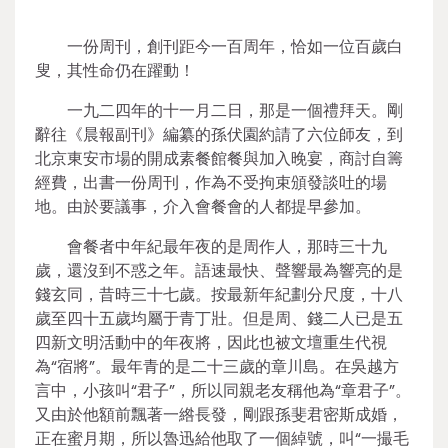
一份周刊，創刊距今一百周年，恰如一位百歲白
叟，其性命仍在躍動！
一九二四年的十一月二日，那是一個禮拜天。剛
辭往《晨報副刊》編纂的孫伏園約請了六位師友，到
北京東安市場的開成素餐館餐與加入晚宴，商討自籌
經費，出書一份周刊，作為不受拘束頒發談吐的場
地。由於要議事，介入會餐會的人都提早參加。
會餐者中年紀最年夜的是周作人，那時三十九
歲，還沒到不惑之年。語速最快、聲響最為響亮的是
錢玄同，昔時三十七歲。按最新年紀劃分尺度，十八
歲至四十五歲均屬于青丁壯。但是周、錢二人已是五
四新文明活動中的年夜將，因此也被文壇重生代視
為“宿將”。最年青的是二十三歲的章川島。在吳越方
言中，小孩叫“君子”，所以同親老友稱他為“章君子”。
又由於他額前飄著一綹長發，剛跟孫斐君密斯成婚，
正在蜜月期，所以魯迅給他取了一個綽號，叫“一撮毛