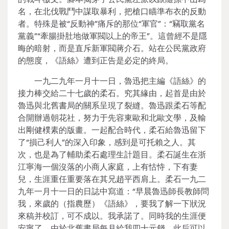
名，在北伐戰鬥中謀取暴利，把槍口瞄準布衣的反動
者。特殊是被“反動神”痛斥的那位“軍官”：“竊取黨名
黨義”“牽腸掛肚地做軍閥以上的帝王”。這曾經不是隱
晦的暗射，而是直斥新軍閥蔣介石。站在公民黨政府
的態度，《語絲》遭到正告是必定的終局。
一九二九年一月十一日，魯迅把主編《語絲》的
接力棒交給二十七歲的柔石。究其緣由，起首是由於
魯迅與北舊書局的關系呈現了裂縫。魯迅跟柔石等配
合開辦過朝花社，努力于先容東歐和北歐文學，及輸
出剛健樸素的版畫。一起配合時代，柔石給魯迅留下
了“損己利人”的深入印象，感到是可托賴之人。其
次，也是為了輔助柔石處理生計題目。柔石誕生在浙
江寧海一個沒落的小商人家庭，上有怙恃，下有妻
兒，生涯重任重要落在其兄趙平西肩上。柔石一九二
九年一月十一日的日誌中寫道：“早晨魯迅師長教師問
我，來歲的（指農歷）《語絲》，要我了解一下狀況
來稿并校訂，可不成以。我承諾了。同時我的生涯便
安寧了，由於北舊書局每月給我四十元錢。此后可以