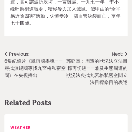
運，實可謂波折坎坷，一言難盡。一九七一年，李小
峰呼應街道號令，積極餐與加入滅鼠、滅甲由的“全平
易近除四害”活動，失慎受冷，腦血管決裂而亡，享年
七十四歲。
Post
Previous:
Next:
​6集紀錄片《風雨國學魂——
郭延軍：周遭的狀況法立法目
navigation
尋找無錫國專找九宮格私密空
標再切磋——兼及生態周遭的
間》在央視播出
狀況法典找九宮格私密空間立
法目標條目的表述
Related Posts
WEATHER