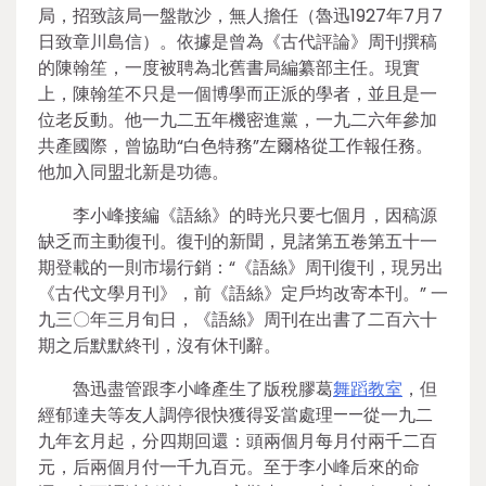
局，招致該局一盤散沙，無人擔任（魯迅1927年7月7
日致章川島信）。依據是曾為《古代評論》周刊撰稿
的陳翰笙，一度被聘為北舊書局編纂部主任。現實
上，陳翰笙不只是一個博學而正派的學者，並且是一
位老反動。他一九二五年機密進黨，一九二六年參加
共產國際，曾協助“白色特務”左爾格從工作報任務。
他加入同盟北新是功德。
李小峰接編《語絲》的時光只要七個月，因稿源
缺乏而主動復刊。復刊的新聞，見諸第五卷第五十一
期登載的一則市場行銷：“《語絲》周刊復刊，現另出
《古代文學月刊》，前《語絲》定戶均改寄本刊。” 一
九三〇年三月旬日，《語絲》周刊在出書了二百六十
期之后默默終刊，沒有休刊辭。
魯迅盡管跟李小峰產生了版稅膠葛
舞蹈教室
，但
經郁達夫等友人調停很快獲得妥當處理——從一九二
九年玄月起，分四期回還：頭兩個月每月付兩千二百
元，后兩個月付一千九百元。至于李小峰后來的命