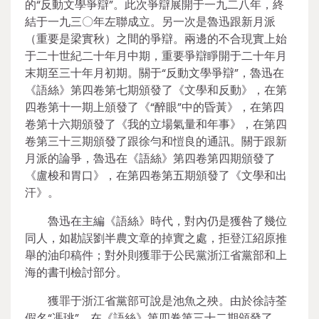
的“反動文學爭辯”。此次爭辯展開于一九二八年，終
結于一九三〇年左聯成立。另一次是魯迅跟新月派
（重要是梁實秋）之間的爭辯。兩邊的不合現實上始
于二十世紀二十年月中期，重要爭辯睜開于二十年月
末期至三十年月初期。關于“反動文學爭辯”，魯迅在
《語絲》第四卷第七期頒發了《文學和反動》，在第
四卷第十一期上頒發了《“醉眼”中的昏黃》，在第四
卷第十六期頒發了《我的立場氣量和年事》，在第四
卷第三十三期頒發了跟徐勻和愷良的通訊。關于跟新
月派的論爭，魯迅在《語絲》第四卷第四期頒發了
《盧梭和胃口》，在第四卷第五期頒發了《文學和出
汗》。
魯迅在主編《語絲》時代，對內仍是獲咎了幾位
同人，如勘誤劉半農文章的掉實之處，拒登江紹原推
舉的油印稿件；對外則獲罪于公民黨浙江省黨部和上
海的書刊檢討部分。
獲罪于浙江省黨部可說是池魚之殃。由於徐詩荃
假名“馮珧”，在《語絲》第四卷第三十二期頒發了