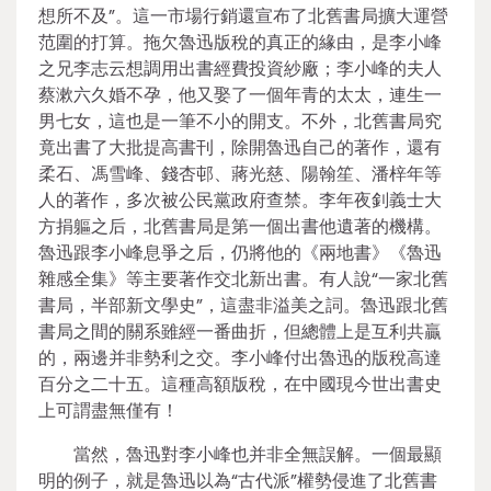
想所不及”。這一市場行銷還宣布了北舊書局擴大運營
范圍的打算。拖欠魯迅版稅的真正的緣由，是李小峰
之兄李志云想調用出書經費投資紗廠；李小峰的夫人
蔡漱六久婚不孕，他又娶了一個年青的太太，連生一
男七女，這也是一筆不小的開支。不外，北舊書局究
竟出書了大批提高書刊，除開魯迅自己的著作，還有
柔石、馮雪峰、錢杏邨、蔣光慈、陽翰笙、潘梓年等
人的著作，多次被公民黨政府查禁。李年夜釗義士大
方捐軀之后，北舊書局是第一個出書他遺著的機構。
魯迅跟李小峰息爭之后，仍將他的《兩地書》《魯迅
雜感全集》等主要著作交北新出書。有人說“一家北舊
書局，半部新文學史”，這盡非溢美之詞。魯迅跟北舊
書局之間的關系雖經一番曲折，但總體上是互利共贏
的，兩邊并非勢利之交。李小峰付出魯迅的版稅高達
百分之二十五。這種高額版稅，在中國現今世出書史
上可謂盡無僅有！
當然，魯迅對李小峰也并非全無誤解。一個最顯
明的例子，就是魯迅以為“古代派”權勢侵進了北舊書