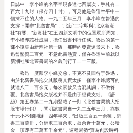
日誌中，李小峰的名字呈現多達七百屢次，手札有二
百六十九封（保存四十封），可見他是魯迅生平中一
個抹不往的人物。一九二五年三月，李小峰在魯迅的
支撐下開辦“北舊書局”，“北新”二字即與“北京新潮
社”有關。“新潮社”在五四新文明中的位置眾所周知，
李小峰即該社成員，擔任出書刊行任務。魯迅的第一
部小說集由新潮社第一版，那時的發賣遠景未卜，魯
迅曾墊資二百元，不意此書熱賣，僅在魯迅生前就以
新潮社和北舊書局的名義刊行了二十三版。
魯迅一度跟李小峰交惡，不克不及回咎于魯迅，
由於北舊書局拖欠其版稅其實太多，僅李小峰認可的
就達八千二百余元，每次索款又含混其詞，不做答
覆。北舊書局拖欠版稅并不是由于經費支絀。《語
絲》第五卷第二十九期登載了一則《北舊書局擴大招
股市場行銷》，闡明該書局自一九二五年三月，靠數
千元小本錢開辦，四年半來，“出版三百五十余種，銷
書三百萬冊，分銷處三百余處，盈余近十萬元，公積
金一項即有三萬五千余元”，這種局勢“實為創設時料