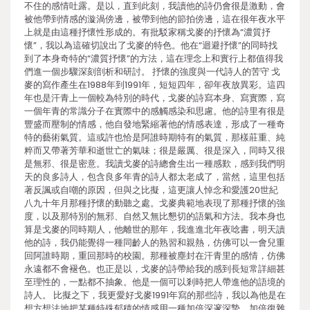
不住的感情吐露。是以，直到此刻，我讀他的詩仍會很是激動，會
被他帶到情感的漩渦傍邊，被帶到他的節拍傍邊，這在很年夜水平
上就是由這種抒懷性形成的。有批駁家稱戈麥的抒懷為“濃質抒
懷”，我以為這確切說出了戈麥的特色。他在“迴避抒懷”的同時找
到了本身奇特的“濃質抒懷”的方法，這在理念上和實行上都值得我
們進一個步驟深刻剖析和研討。 抒懷的強度與一代詩人的苦守 戈
麥的寫作產生在1988年到1991年，短短四年，卻年夜放異彩。這四
年也是汗青上一個較為特別的時代，戈麥的詩寫本身、寫實際，寫
一個年青的常識分子在實際中的感觸感染和思慮。他的詩里有很是
豐盛而壓制的情感，他自發地緊縮著他的情感表達，形成了一種奇
特的藝術氣質。這或許也恰是阿誰時期特有的氣質，那樣莊重、純
粹而又帶著芳華和逝世亡的氣味；很是嚴厲、很是深入，同時又很
是無邪、很是密意。我讀戈麥的詩總會生出一種感歎，感到我們明
天的良多詩人，包含良多年青的詩人都太老成了，當然，這里包括
著反諷或自嘲的原因，但與之比擬，這更讓人悼念和愛護20世紀
八九十年月那種抒懷的動聽之處。戈麥典範地表現了那種抒懷的強
度，以及那特別的無邪、自然又無比懇切的語氣和方法。我本身也
算是戈麥的同時期人，他離世的那年，我進進北年夜唸書，明天讀
他的詩，我仍能覺得一種同齡人的熟習和親熱，仿佛可以一會兒重
回阿誰時期，重回那時的校園。那種被塵封在汗青里的感情，仿佛
永遠都不會褪色。也正是以，戈麥的詩帶給我的感到長短常詳細甚
至理性的，一點都不抽象。他是一個可以剎時把人帶進他的語境的
詩人。 比擬之下，我更愛好戈麥1991年寫的那些詩，我以為他是在
想方想法地把某種特殊郁積的情感用一種加倍深邃深摯、加倍復雜