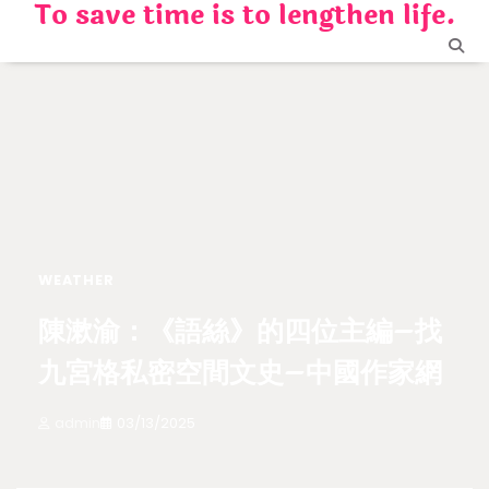
To save time is to lengthen life.
Skip
to
content
WEATHER
陳漱渝：《語絲》的四位主編–找
九宮格私密空間文史–中國作家網
admin
03/13/2025