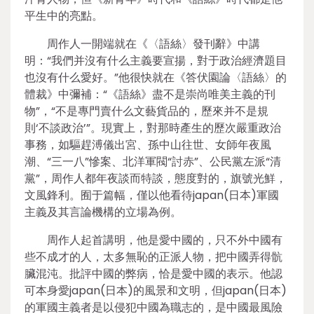
平生中的亮點。
周作人一開端就在《〈語絲〉發刊辭》中講
明：“我們并沒有什么主義要宣揚，對于政治經濟題目
也沒有什么愛好。”他很快就在《答伏園論〈語絲〉的
體裁》中彌補：“《語絲》盡不是崇尚唯美主義的刊
物”，“不是專門賣什么文藝貨品的，歷來并不是規
則‘不談政治’”。現實上，對那時產生的歷次嚴重政治
事務，如驅趕溥儀出宮、孫中山往世、女師年夜風
潮、“三一八”慘案、北洋軍閥“討赤”、公民黨左派“清
黨”，周作人都年夜談而特談，態度對的，旗號光鮮，
文風鋒利。囿于篇幅，僅以他看待japan(日本)軍國
主義及其言論機構的立場為例。
周作人起首講明，他是愛中國的，只不外中國有
些不成才的人，太多無恥的正派人物，把中國弄得骯
臟混沌。批評中國的弊病，恰是愛中國的表示。他認
可本身愛japan(日本)的風景和文明，但japan(日本)
的軍國主義者是以侵犯中國為職志的，是中國最風險