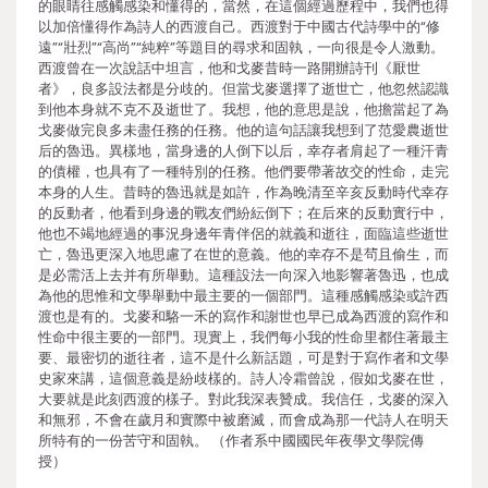
的眼睛往感觸感染和懂得的，當然，在這個經過歷程中，我們也得
以加倍懂得作為詩人的西渡自己。西渡對于中國古代詩學中的“修
遠”“壯烈”“高尚”“純粹”等題目的尋求和固執，一向很是令人激動。
西渡曾在一次說話中坦言，他和戈麥昔時一路開辦詩刊《厭世
者》，良多設法都是分歧的。但當戈麥選擇了逝世亡，他忽然認識
到他本身就不克不及逝世了。我想，他的意思是說，他擔當起了為
戈麥做完良多未盡任務的任務。他的這句話讓我想到了范愛農逝世
后的魯迅。異樣地，當身邊的人倒下以后，幸存者肩起了一種汗青
的債權，也具有了一種特別的任務。他們要帶著故交的性命，走完
本身的人生。昔時的魯迅就是如許，作為晚清至辛亥反動時代幸存
的反動者，他看到身邊的戰友們紛紜倒下；在后來的反動實行中，
他也不竭地經過的事況身邊年青伴侶的就義和逝往，面臨這些逝世
亡，魯迅更深入地思慮了在世的意義。他的幸存不是茍且偷生，而
是必需活上去并有所舉動。這種設法一向深入地影響著魯迅，也成
為他的思惟和文學舉動中最主要的一個部門。這種感觸感染或許西
渡也是有的。戈麥和駱一禾的寫作和謝世也早已成為西渡的寫作和
性命中很主要的一部門。現實上，我們每小我的性命里都住著最主
要、最密切的逝往者，這不是什么新話題，可是對于寫作者和文學
史家來講，這個意義是紛歧樣的。詩人冷霜曾說，假如戈麥在世，
大要就是此刻西渡的樣子。對此我深表贊成。我信任，戈麥的深入
和無邪，不會在歲月和實際中被磨滅，而會成為那一代詩人在明天
所特有的一份苦守和固執。 （作者系中國國民年夜學文學院傳
授）