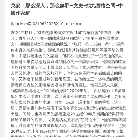
戈麥：那么深入，那么無邪–文史-找九宮格空間-中
國作家網
admin
03/06/2025
0 min read
2024年12月，93歲的謝冕傳授在第41屆“芳華詩會”發布會上呼
吁，青年詩人“不要一開端就寫得很成熟”，“不要一會兒尋求深
入”，要回到詩歌天然純潔的狀況，“無邪一些，老練一些”，“展示
你本身的感觸感染”。謝教員此話有其詳細的語境和深邃深摯的意
圖，不是我這里會商的話題，但我卻由此想到了一位特別的詩人，
也恰是比來從頭惹起普遍追蹤關心的一位詩歌天賦。他寫詩的時辰
固然只要共享空間二十歲出頭，卻展示了驚人的才幹。他恰好是深
入而又純潔、成熟而又無邪的，他的詩在展示本身感觸感染的同
時，又到達了相當成熟的藝術高度。在他離世三十多年后的明天，
讀者仍在為他的思惟聚會場地和感情所震動。他就是詩人戈麥。
“短詩聚會場地之王”與“新的抒懷” 2024年3月，西渡編的《戈麥選
集》由漓江出書社出書。這部選集不只收錄了戈麥的詩作，更有良
多初次公然出書的小說、散文、詩論、譯作和可貴的手札，這一
切，盡最年夜能夠地展現了這位年青的詩人和思惟者的全貌會議室
出租。同時，也為明天的讀者重返20世紀90年月初期的詩與汗青
供給了最好的途徑。 戈麥是名副實在的“短詩之王”。他的詩精準濃
郁，以特別的抒懷方法直擊人心。這既是他自己的作風特征，也與
20世紀八九十年月詩歌的全體特征與變更頭緒有關。西渡在《戈