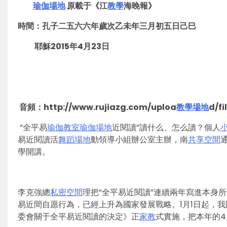
瑜伽場地
原載于《江
教學
海晚報》
時間：孔子二五六六年歲次乙未年三月初五日己巳
耶穌2015年4月23日
音頻：http://www.rujiazg.com/uploa
教學場地
d/fi
“全平易
瑜伽教室
瑜伽場地
近閱讀”讀什么、怎么讀？個人
易近閱讀活
舞蹈場地
動領導小組辦公室主辦，南
共享空間
學開講。
李克強總
私密空間
理把“全平易近閱讀”連續兩年寫進本身
易近間自愿行為，已經上升為國家發展戰略。1月1日起，我
委會關于全平易近閱讀的決定》正
家教
式實施，把本年的4