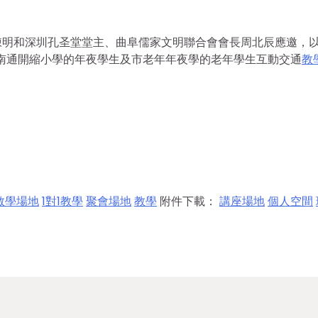
明和深圳孔圣堂堂主、曲阜儒家文明聯合會會長周北辰應邀，以
南通開縮小學的年夜學生及市老年年夜學的老年學生互動交通
教
教學場地
1對1教學
聚會場地
教學
附件下載：
講座場地
個人空間