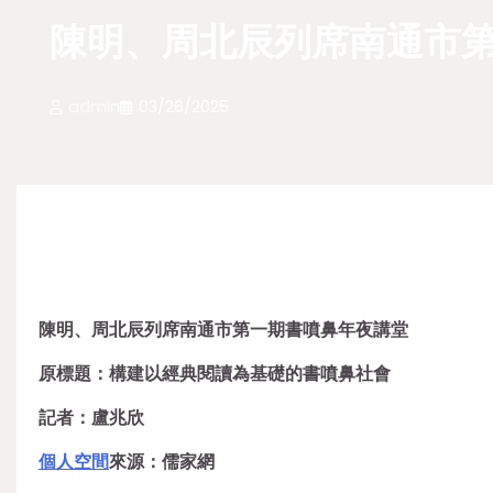
陳明、周北辰列席南通市
admin
03/26/2025
陳明、周北辰列席南通市第一期書噴鼻年夜講堂
原標題：構建以經典閱讀為基礎的書噴鼻社會
記者：盧兆欣
個人空間
來源：儒家網