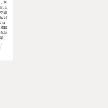
授，主
舞蹈場
享空間
雯敏副
立首
韓國國
2年韓
畢業，
師，
屋