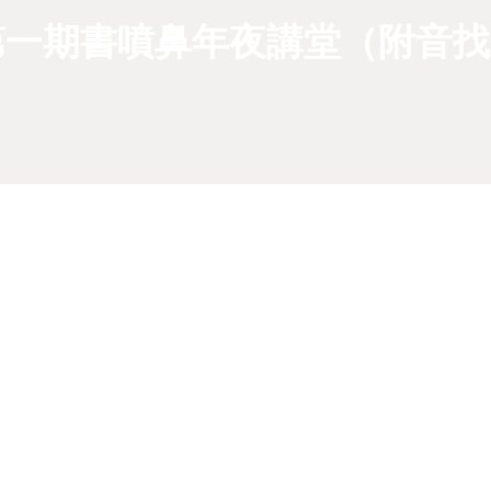
第一期書噴鼻年夜講堂（附音找