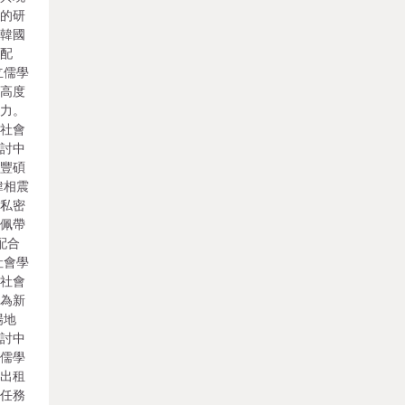
景的研
和韓國
起配
立儒學
，高度
精力。
新社會
研討中
出豐碩
韓相震
，私密
其佩帶
配合
社會學
新社會
合為新
場地
研討中
動儒學
室出租
始任務