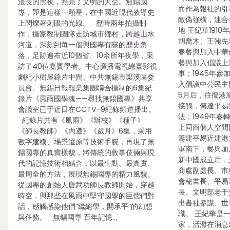
漫長的黑夜，照亮了文明的天空。無錫國
而作為報社的引
專，即是這樣一顆星，在中國近現代教導史
敵偽強橫，連合
上閃爍著刺眼的光線。 歷時兩年拍攝制
地 王紀華1910
作，攝家教制團隊走訪城市鄉村，跨越山水
胡喬木、王翰先
河道，深刻到每一個與國專有關的歷史角
春餐與加入中華
落，足跡遍布近10個省、10余所年夜學，采
餐與加入倡議上
訪了40位嘉賓學者。中心廣播電視總臺影視
事；1945年參
劇紀小樹屋錄片中間、中共無錫市梁溪區委
入倡議中公民主
員會、無錫日報報業集團聯合攝制的6集紀
5月后，往復港
錄片《風雨國學魂——尋找無錫國專》共享
接觸，傳達平易
會議室已于近日在CCTV-9紀錄頻道播出。
法；1949年
紀錄片共有《風雨》《辦校》《種子》
上同商個人空間
《師長教師》《內遷》《歲月》6集，采用
籌建平易近建港
數字建模、場景還原等技術手腕，再現了無
軍南下，餐與加
錫國專的真實樣貌，將傳統的敘事伎倆與現
新中國成立后，
代的記憶技術相結合，以最生動、最真實、
商處副處長、市
最周全的方法，展現無錫國專的精力風貌。
會秘書長、平易
從國專的創始人唐武功師長教師開始，穿越
長、文明部老干
時空，與那些在風雨中堅守國學的巨儒們對
出書社參謀、世
話，感觸感染他們“繼絕學，開承平”的幻想
職。 王紀華是
與任務。 無錫國專 百年記憶…
家，活潑在消息