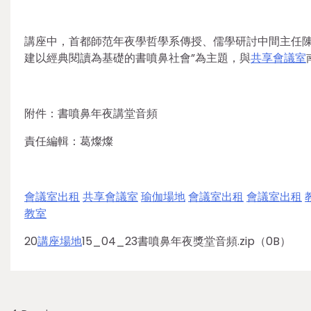
講座中，首都師范年夜學哲學系傳授、儒學研討中間主任陳
建以經典閱讀為基礎的書噴鼻社會”為主題，與
共享會議室
附件：書噴鼻年夜講堂音頻
責任編輯：葛燦燦
會議室出租
共享會議室
瑜伽場地
會議室出租
會議室出租
教室
20
講座場地
15_04_23書噴鼻年夜獎堂音頻.zip（0B）