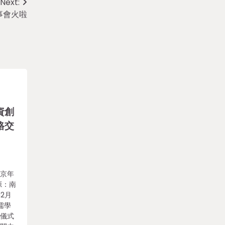
Next:
事會火啦
資創
格交
南京年
源：南
2月
儒學
室儀式