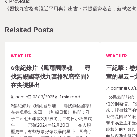
Post
Previous:
《習找九宮格會議近平用典》出書：常提儒家名言，蘇軾名句
navigation
Related Posts
WEATHER
WEATHER
​6集紀錄片《風雨國學魂——尋
王紀華：卷
找無錫國專找九宮格私密空間》
室的星云–
在央視播出
admin
03/1
admin
03/13/2025
1 min read
公民黨間諜給《
伯的恫嚇信。 
6集紀錄片《風雨國學魂——尋找無錫國專》
來，捍衛我們的
在央視播出 來源：《無錫日報》 時間：孔
我們是國民的喉
子二五七五年歲次甲辰冬月二旬日小樹屋戊
奪平易近主不受
午 耶穌2024年12月20日 在人類
晚報》的社歌以
歷史中，有些故事好像殘暴的星斗，照亮了
向法西斯余孽帝