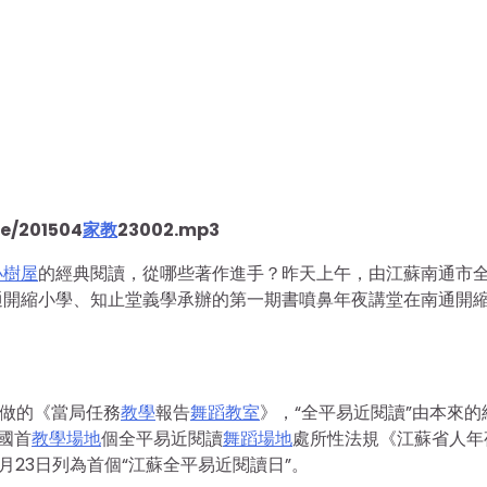
le/201504
家教
23002.mp3
小樹屋
的經典閱讀，從哪些著作進手？昨天上午，由江蘇南通市
通開縮小學、知止堂義學承辦的第一期書噴鼻年夜講堂在南通開
所做的《當局任務
教學
報告
舞蹈教室
》，“全平易近閱讀”由本來的
國首
教學場地
個全平易近閱讀
舞蹈場地
處所性法規《江蘇省人年
月23日列為首個“江蘇全平易近閱讀日”。