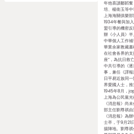
年他喜讀鄒韜奮
培、楊衛玉等中
上海海關俱樂部
1934年餐與
盟引導的機密反
辦《小人員》半
中華個人工作補
華業余家教藏書
在社會各界的支
座”，為抗日救
中共引導的《逐
事，兼任《譯報
日平易近族同一
界愛國人士，推
1945年8月，j
上海為公民黨光
《消息報》尚未
部主任劉尊祺由
《消息報》為辦
士卒，于9月2
揚陣地。劉尊祺