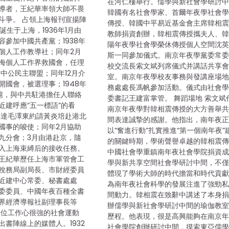
在河仁樓舉行。儒學與新社會學研討
導者，王紀華率領大師不畏
韓國有名社會學家、首爾年夜學社會
斗爭。 占領上海報刊宣揚陣
傳授、韓國中平易近基金會主席韓相
年誕生于上海，1936年1月由
教師捐資創辦，韓相震傳授攜夫人、
容參加中國共產黨；1938年
陽年夜學社會學榮休傳授個人空間沈
個人工作教導社；同年2月
斯一同參加儀式。南京年夜學黨委常
海個人工作界救國會，任理
校交流長索文斌列席儀式并講話共享
加中公民主聯盟；同年12月介
室。南京年夜學校友事務與發講座場
開國會，被選理事；1948年
務處處長馮帆參加活動。儀式由社會
滬，與中共駐港擔任人聯絡
委書記王建富掌管。 舞蹈場地 索文斌
近建呼應“五一標語”的看
南京年夜學對韓相震傳授的大方善舉
春轉達毛澤東約請黃炎培赴港北
間表達誠摯的感謝。他指出，南年夜
國事的唆使；同年2月協助
以“奮進行動”扎實推進“第一個南年夜”
九分會；3月由港赴京，隨
的關鍵時期，學術聲譽卓越的韓相震
入上海束縛后的接收任務。
中國社會學重鎮南年夜社會學院捐資
王紀華歷任上海市軍管會工
學與新共享空間社會學研討中間，不
稅務局副局長、市財經委員
體現了學術大師的時代擔當和時代貢
近建中心常委、秘書處處
為南年夜社會科學的發展注進了強勁
委委員、中國年夜百種全書
間動力。韓相震在致辭中講述了本身
界經濟導報社副理事長等
辦儒學與新社會學研討中間的瑜伽教
一位工作心很強的社會運動
歷程。他表現，很是高興能夠在南京
出書陣線上的媒體人。1932
社會學院創辦研討中間，摸索東亞儒