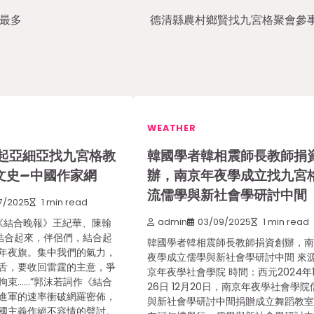
最多
德清縣農村鄉賢找九宮格聚會參
WEATHER
起亞細亞找九宮格教
韓國學者韓相震師長教師捐
文史–中國作家網
辦，南京年夜學成立找九宮
流儒學與新社會學研討中間
7/2025
1 min read
結合晚報》王紀華、陳翰
admin
03/09/2025
1 min read
“結合起來，伴侶們，結合起
韓國學者韓相震師長教師捐資創辦，
年夜旗。集中我們的氣力，
夜學成立儒學與新社會學研討中間 來
舌，要收回雷霆的主意，爭
京年夜學社會學院 時間：西元2024年1
拘束……”郭沫若詞作《結合
26日 12月20日，南京年夜學社會學院
進軍的速率衝破網羅密佈，
與新社會學研討中間捐贈成立舞蹈教
國主義作絕不容情的聲討。