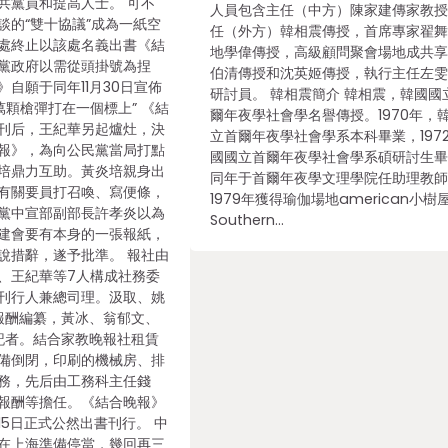
共黨員和提高人士。 可不
人員包含主任（中方）陳家建傳家教
談的“雙十協議”成為一紙空
任（外方）韓相震傳授，首席專家翟
處終止以該處名義出書《結
地學偉傳授，高級顧問聚會場地成共
黨政府以需從頭掛號為捏
伯清傳授和沈英姬傳授，執行主任左
自願于同年11月30日宣佈
研討員。 韓相震簡介 韓相震，韓國國
萬顆槍彈打在一個標上” 《結
爾年夜學社會學名譽傳授。1970年，
刊后，王紀華另起爐灶，決
立首爾年夜學社會學系本科畢業，197
報》，為向公民黨當局打點
國國立首爾年夜學社會學系碩研討生
培鼎力互助。黃炎培親身出
同年于首爾年夜學文理學院任助理教
有關要員打召喚、寫便條，
1979年獲得瑜伽場地american小樹
黨中宣部副部長許孝炎以為
Southern…
建會要有本身的一張報紙，
說措辭，遂予批準。 報社由
、王紀華等7人構成社務委
刊行人兼總司理。汲取、姚
1報酬編纂，黃冰、翁郁文、
酬記者。結合家教晚報社租賃
備倒閉，印刷的機械房、排
務，先后由工務科主任錢
報酬等擔任。《結合晚報》
月15日正式公然出書刊行。 中
在上海準備停當，幾回再三