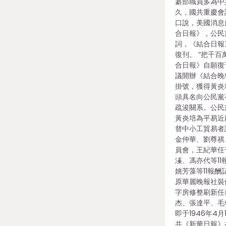
纂部職員多為中
久，國共重慶會
口說，美國消息
合日報》，公民
詞，《結合日報》
復刊。 “把千百
合日報》自願復
議開辦《結合晚
掛號，獲得黃炎
頭具名向公民黨
疏浚關系。公民
黃炎培為平易近
替中小工貿易者
金仲華、劉尊祺
員會，王紀華任
溱、馮亦代等1
姚芳藻等11報
原華麗晚報社裝
字房修整刷新任
杰、張達平、毛
即于1946年4
共《新華日報》