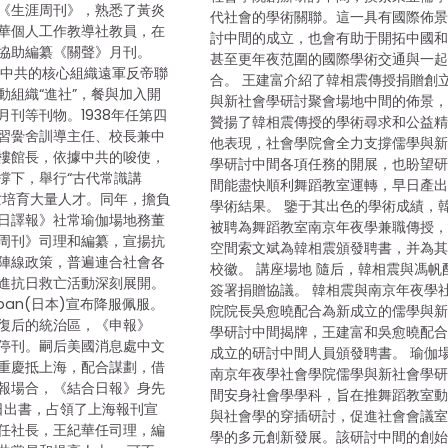
《生涯周刊》，熟悉了黃炎
代社會的學術關聯。這一具有國際佈
華個人工作教導社教員，在
討中間的成立，也會有助于開拓中國
協助編纂《關聲》月刊。
甚至更年夜范圍的國際學術交通與一
加入中共的核心組織遠軍反帝聯
合。 王建富介紹了韓相震傳授捐贈創
動組織“進社”，餐與加入開
與新社會學研討聚會場地中間的佈景
月刊等刊物。1938年任第四
贊揚了韓相震傳授的學術尋求和公益
習黌舍訓導主任、校長兼中
他表現，社會學院會全力支撐儒學與
樓館長，依據中共的唆使，
學研討中間各項任務的開展，也盼望
撐下，舉行“古代常識講
間能盡快順利舞蹈教室運轉，早日產
亡培育大量人才。同年，擔負
學術結果。 鑒于其出色的學術成績，
日譯報》社常瑜伽場地務董
被聘為舞蹈教室南京年夜學兼職傳授
周刊》司理和編纂，宣揚抗
空間索文斌為韓相震頒發聘書，并為
陣線政策，普遍連合社會各
校徽。 講座場地 隨后，韓相震與馮帆
進抗日救亡活動深刻展開。
簽署捐贈協議。 韓相震與南京年夜學
apan(日本)宣布降服佩服。
院院長吳愈曉配合為新成立的儒學與
復后的統治區，《申報》
學研討中間揭牌，王建富和吳愈曉配
停刊。嗣后美國消息處中文
成立的研討中間人員頒發聘書。 瑜伽
重慶抵上海，配合謀劃，借
南京年夜學社會學院儒學與新社會學
報場合，《結合日報》身先
間安身社會學學科，旨在推舞蹈教室
1日出書，占領了上海報刊宣
與社會學的穿插研討，促進社會會議
任社長，王紀華任司理，編
學的多元創新發展。該研討中間的創