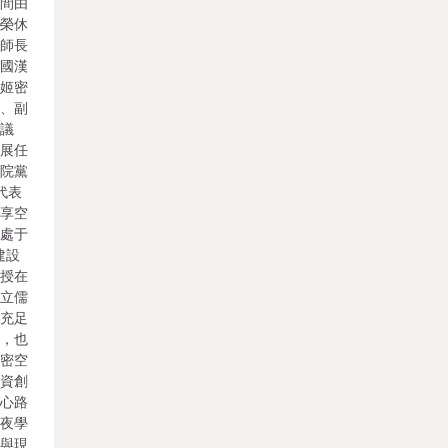
中間由
學榮休
震師長
韓國漢
英姬密
委、副
會議
地展任
學院黨
代表
共享空
正處于
建設
傳授在
成立儒
僅充足
獻，也
私密空
捐資創
室心路
年夜學
學與現