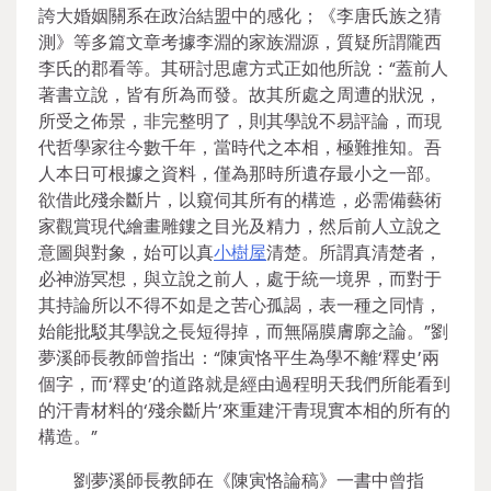
誇大婚姻關系在政治結盟中的感化；《李唐氏族之猜
測》等多篇文章考據李淵的家族淵源，質疑所謂隴西
李氏的郡看等。其研討思慮方式正如他所說：“蓋前人
著書立說，皆有所為而發。故其所處之周遭的狀況，
所受之佈景，非完整明了，則其學說不易評論，而現
代哲學家往今數千年，當時代之本相，極難推知。吾
人本日可根據之資料，僅為那時所遺存最小之一部。
欲借此殘余斷片，以窺伺其所有的構造，必需備藝術
家觀賞現代繪畫雕鏤之目光及精力，然后前人立說之
意圖與對象，始可以真
小樹屋
清楚。所謂真清楚者，
必神游冥想，與立說之前人，處于統一境界，而對于
其持論所以不得不如是之苦心孤謁，表一種之同情，
始能批駁其學說之長短得掉，而無隔膜膚廓之論。”劉
夢溪師長教師曾指出：“陳寅恪平生為學不離‘釋史’兩
個字，而‘釋史’的道路就是經由過程明天我們所能看到
的汗青材料的‘殘余斷片’來重建汗青現實本相的所有的
構造。”
劉夢溪師長教師在《陳寅恪論稿》一書中曾指