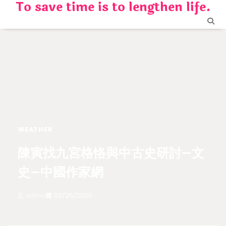
To save time is to lengthen life.
Skip
to
content
WEATHER
陳寅找九宮格恪與中古史研討–文
史–中國作家網
admin
03/25/2025