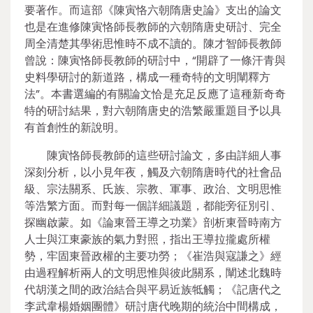
要著作。而這部《陳寅恪六朝隋唐史論》支出的論文
也是在進修陳寅恪師長教師的六朝隋唐史研討、完全
周全清楚其學術思惟時不成不讀的。陳才智師長教師
曾說：陳寅恪師長教師的研討中，“開辟了一條汗青與
史料學研討的新道路，構成一種奇特的文明闡釋方
法”。本書選編的有關論文恰是充足反應了這種新奇奇
特的研討結果，對六朝隋唐史的浩繁嚴重題目予以具
有首創性的新說明。
陳寅恪師長教師的這些研討論文，多由詳細人事
深刻分析，以小見年夜，觸及六朝隋唐時代的社會品
級、宗法關系、氏族、宗教、軍事、政治、文明思惟
等浩繁方面。而對每一個詳細議題，都能旁征別引、
探幽啟蒙。如《論東晉王導之功業》剖析東晉時南方
人士與江東豪族的氣力對照，指出王導拉攏處所權
勢，牢固東晉政權的主要功勞；《崔浩與寇謙之》經
由過程解析兩人的文明思惟與彼此關系，闡述北魏時
代胡漢之間的政治結合與平易近族牴觸；《記唐代之
李武韋楊婚姻團體》研討唐代晚期的統治中間構成，