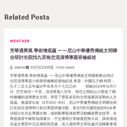
Related Posts
WEATHER
芳華遇齊風 學術增底蘊 ——尼山中華優秀傳統文明聯
合研討生院找九宮格交流淄博專題研修綜述
admin
03/13/2025
1 min read
芳華遇齊風 學術增底蘊 ——尼山中華優秀傳統文明聯家教合研討
生院淄博專題小樹屋研修舞蹈場地綜述 來源：中國孔子網 時間：
孔子二五七五年歲次甲辰冬月十七日乙卯 耶穌2024年12月17
日 茫茫海岱一千里，泱泱齊風八百年。海岱之間的山川塑造了獨
特燦爛的淄博歷史文明，孕育了豐富多彩的文明遺產與深摯的人文
底蘊。會議室出租 12月10日-16日，尼山中華優秀傳統文明聯合研
討生院在淄博舉行初次專題研修活動，來自11所共建院校的50名專
項研討生共赴齊國古都，借助觀摩親身經歷活動觸摸歷史紋理，在
專題講座中吸取知識養分，于交通研討里碰撞思惟火花，講座場地
在論文撰寫中沉淀感悟與思慮，深入感悟齊文明在歲月流轉聚會場