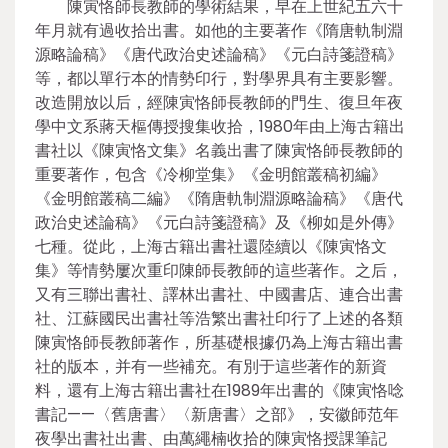
陳寅恪師長教師的學術結果，早在上世紀五六十
年月就有過收拾出書。如他的主要著作《隋唐軌制淵
源略論稿》《唐代政治史述論稿》《元白詩箋證稿》
等，都以單行本的情勢印行，對學界具有主要影響。
改造開放以后，經陳寅恪師長教師的門生、復旦年夜
學中文系蔣天樞傳授搜集收拾，1980年由上海古籍出
書社以《陳寅恪文集》名義出書了陳寅恪師長教師的
重要著作，包含《冷柳堂集》《金明館叢稿初編》
《金明館叢稿二編》《隋唐軌制淵源略論稿》《唐代
政治史述論稿》《元白詩箋證稿》及《柳如是外傳》
七種。從此，上海古籍出書社還陸續以《陳寅恪文
集》等情勢屢次重印陳師長教師的這些著作。之后，
又有三聯出書社、譯林出書社、中國書店、連合出書
社、江蘇國民出書社等浩繁出書社印行了上述的各類
陳寅恪師長教師著作，所基礎根據仍為上海古籍出書
社的版本，并有一些補充。有別于這些著作的新資
料，還有上海古籍出書社在1989年出書的《陳寅恪唸
書記——〈舊唐書〉〈新唐書〉之部》，安徽師范年
夜學出書社出書、由萬繩楠收拾的陳寅恪授課筆記