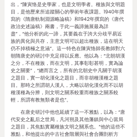
出，“陳寅恪是史學家，也是文明學者。種族與文明題
目，是他歷來所追蹤關心的學術年夜課題。1940年撰
寫的《隋唐軌制淵源略論稿》和1942年撰寫的《唐代
政治史述論稿》兩書，于此一義諦施展最為詳
盡”，“他分析的此一諦，其要義在于誇大分歧平易近
族的異化與共存，主意文明可以超出種族，這在明天
仍不掉積極之意涵”。這一特色在陳寅恪師長教師對六
朝隋唐史的研討中充足得以反應。他以為：“北朝胡漢
之分，不在種族，而在文明，其事彰彰甚明，實為論
史之關要”，“總而言之，所有的北朝史中凡關于胡漢
之題目，實一胡化漢化之題目，而非胡種漢種之題
目。那時之所謂胡人漢人，大略以胡化漢化而不以胡
種漢種為分辨，則文明之關系較重而種族之關系較
輕，所謂有教無類者是也”。
在唐史研討中他也延續了這一不雅點，以為：“唐
代安史之亂后之世局，凡河朔及其他藩鎮與中心當局
之題目，其焦點實屬種族文明之關系也。”他的這些不
雅點，和他提出的中古社會階層與社會合團剖析方