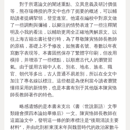
對于所選論文的闡述重點、立異意義及研討價值
等，熊存瑞傳授的序文中也作了扼要的概述，可以輔
助讀者提綱挈領，登堂進室。他還在編校中對原文做
了一些調劑與彌補，以腳注的情勢表達了一些注釋闡
明及小我的看法，以輔助更周全正確地輿解原文。以
往上海古籍出書社發行時，為了尊敬陳寅恪師長教師
的原稿，基礎上不予修改，如無書名號、卷數以年夜
寫數字表現等。本書固然保存了繁體字印刷，但改用
橫排，并增添了一些標點，以順應古代人的瀏覽習
氣。由于援用古籍中人名、別名、地名、族名、職
官、朝代等多出，古人普通不易差別，所以在全文中
加注了專名線以標注。這些都是為便利當今讀者瀏覽
懂得采用的新情勢，也是本書有別于其他版本陳寅恪
師長教師著作的特色。
略感遺憾的是本書未支出《書〈世說新語〉文學
類鐘會撰四本論始畢條后》一文。陳寅恪師長教師在
這篇論文中，發明這一條的劉孝標注是“後期清談主要
材料”，并由此剖析東漢末年與魏晉時代的政治家數斗