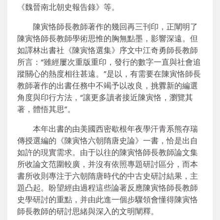
《魏晉南北朝史報告錄》等。
陳寅恪師長教師著作的幾回再三刊印，正闡明了
陳寅恪師長教師學術思惟的胸無點墨，影響深遠。但
如譯林出書社《陳寅恪選集》序文中江奇勇師長教師
所言：“雖經屢次重版重印，發行的數字一直與社會追
蹤關心的熱度相往甚遠。”是以，有需要在陳寅恪師長
教師著作的出書任務中不竭予以改良，挑釁新的編選
角度與印行方法，“讓更多讀者接近陳寅恪，瀏覽其
著，體悟其思”。
本年出書的由美國西密歇根年夜學汗青系熊存瑞
傳授選編的《陳寅恪六朝隋唐史論》一書，恰是出自
如許的現實需求。由于以往的陳寅恪師長教師論文集
所收論文范圍較廣，并沒有依照專題研討區分，而本
書所收則專注于六朝隋唐時代的中古史研討結果，主
題凸起。盼望經由過程這些論著反應陳寅恪師長教師
史學研討的重點，并由此進一個步驟領會懂得陳寅恪
師長教師的研討思緒與深入的文明闡釋。