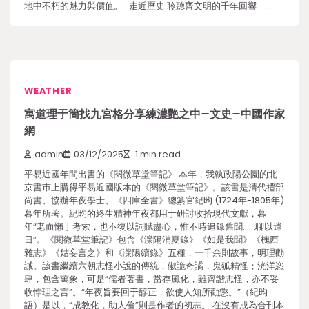
地中不朽的魅力與價值。 走近歷史 聆聽齊文明的千年回響 …
WEATHER
寓道理于簡找九宮格分享練濃艷之中–文史–中國作家
網
admin
03/12/2025
1 min read
平易近國年間出書的《閱微草堂筆記》 本年，我執政陽公園的北
京書市上購得平易近國版本的《閱微草堂筆記》。該書是清代禮部
尚書、協辦年夜學士、《四庫全書》總纂官紀昀 (1724年-1805年)
暮年所著。紀昀的終生精神年夜都用于研討收拾現代文獻，暮
年“老而懶于考索，也不復以詞賦盡心，惟不時追錄舊聞……聊以遣
日”。《閱微草堂筆記》包含《灤陽消夏錄》《如是我聞》《槐西
雜志》《姑妄言之》和《灤陽續錄》五種，一千余則故事，明理勸
誡。該書繼續六朝志怪小說的傳統，俶詭奇譎，鬼狐精怪；洸洋恣
肆，包含萬象，可是“儒者著書，當存風化，雖齊諧志怪，亦不妥
收悖理之言”。“年夜旨要回于醇正，欲使人知所勸懲。”（紀昀
語）是以，“成教化，助人倫”則是作者的初志。 在沒有成為合刊本