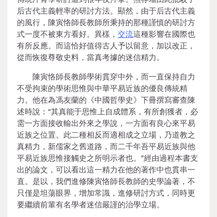
后古代主義輕率的研討方法。顯然，由于后古代主義
的風行，陳寅恪師長教師所秉持的那種謹慎的研討方
式一度不被東方看好。異樣，
交流
這種影響在國際也
有所反應。而這恰好值得古人予以留意，加以改正，
從而恢復尊敬史料，當真考據的迷信精力。
陳寅恪師長教師學術貫穿中外，而一直保持自力
不受拘束的學術思惟與中華平易近族的優良傳統精
力。他在為馮友蘭的《中國哲學史》下冊撰寫審查陳
述時說：“其真能于思惟上自成體系，有所創獲者，必
需一方面接收輸出外來之學說，一方面有良心來平易
近族之位置。此二種相反而適相成之立場，乃道教之
真精力，新儒家之舊道路，而二千年吾平易近族與他
平易近族思惟接觸史之所明示者也。”經由過程本書支
出的論文，可以看出這一精力在他的著作中也貫串一
直。是以，我們進修陳寅恪師長教師的史學論著，不
只僅是坦蕩眼界，增加常識，進修研討方式，同時更
要繼續前輩有名學者迷信嚴謹的治學立場。