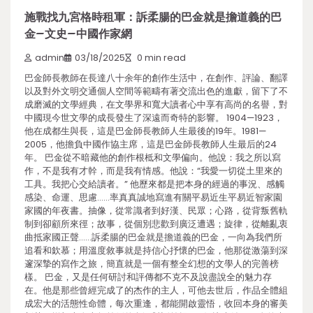
施戰找九宮格時租軍：訴柔腸的巴金就是擔道義的巴
金–文史–中國作家網
admin
03/18/2025
0 min read
巴金師長教師在長達八十余年的創作生活中，在創作、評論、翻譯
以及對外文明交通個人空間等範疇有著交流出色的進獻，留下了不
成磨滅的文學經典，在文學界和寬大讀者心中享有高尚的名譽，對
中國現今世文學的成長發生了深遠而奇特的影響。 1904—1923，
他在成都生與長，這是巴金師長教師人生最後的19年。1981—
2005，他擔負中國作協主席，這是巴金師長教師人生最后的24
年。 巴金從不暗藏他的創作根柢和文學偏向。他說：我之所以寫
作，不是我有才幹，而是我有情感。他說：“我愛一切從土里來的
工具。我把心交給讀者。” 他歷來都是把本身的經過的事況、感觸
感染、命運、思慮……率真真誠地寫進有關平易近生平易近智家園
家國的年夜書。抽像，從常識者到好漢、民眾；心路，從背叛舊軌
制到卻顧所來徑；故事，從個別悲歡到廣泛遭遇；旋律，從離亂衷
曲抵家國正聲……訴柔腸的巴金就是擔道義的巴金，一向為我們所
追看和欽慕；用溫度敘事就是持信心抒懷的巴金，他那從激蕩到深
邃深摯的寫作之旅，簡直就是一個有整全幻想的文學人的完善榜
樣。 巴金，又是任何研討和評傳都不克不及說盡說全的魅力存
在。他是那些曾經完成了的杰作的主人，可他去世后，作品全體組
成宏大的活態性命體，每次重逢，都能開啟靈悟，收回本身的審美