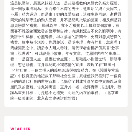
這是以壓制、愚蠢來抹殺人道，是封建禮教約束婦女的精力桎梏。
這一則故事描寫為亡夫而畢生不嫁的男子，逝世后又與亡夫同穴，
不屬于精力逼迫，而是由于她的真愛所致，這種生為同衾、逝世愿
同穴的純摯專注的動人戀愛，并不是紀昀批駁的范圍，相反倒是對
忠貞戀愛的禮贊。 勸誡為主，亦不乏禮贊 以上摘取幾個故事，有
因客不雅景象而激發的警示和自律，有諷刺泥古不化的劉羽沖，有
贊許平生檢核、心無鬼怪、坦坦蕩蕩的許南金，更有對忠貞戀愛的
禮贊。故事短小活潑，雋思趣話，辯明事理，亦有灼見，寓道理于
簡練濃艷之中。讀后令人耐人尋味。清代學者俞樾評價其書“敘事
簡，說理透”，可以說是小故事、年夜文章。 從思惟內在的事務上
看：一是直面人生，反應社會生涯；二是鞭撻小樹屋世情，辯明事
理，懲惡勸善。這并非紀昀小我感情的宣泄，表現了在“世風日
下”的社會，一個文明人的義務認識與擔負精力。在《閱微草堂筆
記》中較真正的地記敘了那時社會生涯，異樣使我們看到了一個真
正的的清代社會的世態百相，也揭穿了封建社會的暗中實際以及底
層民眾的磨難。借鬼神寓言，直斥其非者，批評實際，以訓斥、勸
誡為重要目標，可是也不乏禮贊、明理的內在的事務。 （北京畫
院一級美術師、北京市文史研討館館員）
WEATHER