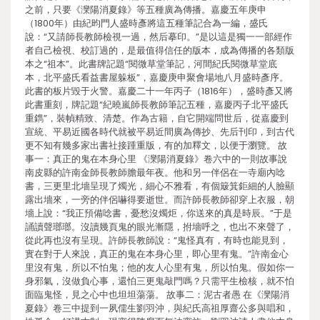
之前，只要《灤陽消夏錄》等五種廣為傳播。嘉慶五年庚申
（1800年）由紀昀門人盛時彥將這五種筆記合為一編，盛氏
說：“又請師長教師檢視一過，然后摹印。”是以這是獨一一部經作
者自己檢視、校訂過的，是最值得信任的版本，成為傳播的各類版
本之“祖本”。此書牌記題“閱微草堂筆記，河間紀氏閱微草堂底
本，北平盛氏看益書屋躲板”，嘉慶庚申聚會場地八月盛時彥序。
此書的板片毀于火警。嘉慶二十一年丙子（1816年），盛時彥又將
此書重刻，牌記題“紀曉嵐師長教師筆記五種，嘉慶丙子北平盛氏
重鐫”，裝幀精致、清楚。作為古籍，自它開端問世后，從嘉慶到
宣統、平易近國各時代就被平易近間廣為傳抄、先后刊印，到古代
更不知有幾多家出書社接踵重版，有的加釋文，以便于瀏覽。 故
事一：真正的鬼在本身心里 《灤陽消夏錄》卷六中的一則故事說
南皮縣的許南金師長教師膽最年夜。他和另一伴侶在一寺廟內唸
書，三更里北墻呈現了燭光，細心不雅看，有個簸箕鉅細的人臉顯
露出墻來，一旁的伴侶嚇得要逝世。而許師長教師卻穿上衣服，朝
墻上說：“我正預備唸書，憂愁沒燭炬，你送來的真是時辰。”于是
誦讀聲瑯瑯。沒讀幾頁鬼的眼光漸隱，拊墻呼之，也出不來聲了，
從此再也沒有呈現。許師長教師說：“鬼怪真有，有時也能見到，
實在對于人來說，真正的鬼在本身心里，即心里有鬼。”許南金心
里沒有鬼，所以不怕鬼；他的友人心里有鬼，所以怕鬼。假如你一
身邪氣，沒做負心事，還怕三更鬼敲門嗎？只需平生檢核，就不怕
面臨鬼怪，見之心中也坦坦蕩蕩。 故事二：泥古者愚 在《灤陽消
夏錄》卷三中提到一夙儒生劉羽沖，與紀氏高祖厚齋公多與唱和，