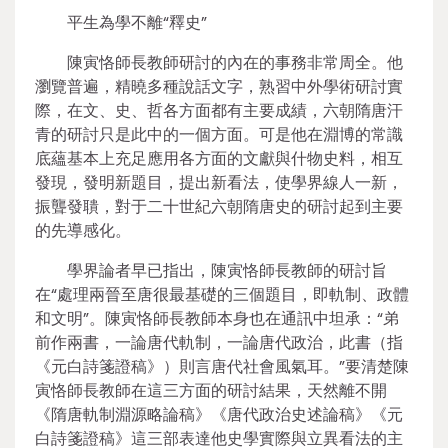
平生為學不離“釋史”
陳寅恪師長教師研討的內在的事務非常周全。他
瀏覽普遍，精曉多種說話文字，熟習中外學術研討實
際，在文、史、哲各方面都有主要成績，六朝隋唐汗
青的研討只是此中的一個方面。可是他在淵博的常識
底蘊基本上充足應用各方面的文獻與什物史料，相互
發現，發明新題目，提出新看法，使學界線人一新，
振聾發聵，對于二十世紀六朝隋唐史的研討起到主要
的先導感化。
學界論者早已指出，陳寅恪師長教師的研討旨
在“處理兩晉至唐很最基礎的三個題目，即軌制、政體
和文明”。陳寅恪師長教師本身也在通訊中坦承：“弟
前作兩書，一論唐代軌制，一論唐代政治，此書（指
《元白詩箋證稿》）則言唐代社會風氣耳。”要清楚陳
寅恪師長教師在這三方面的研討結果，天然離不開
《隋唐軌制淵源略論稿》《唐代政治史述論稿》《元
白詩箋證稿》這三部表達他史學實際與立異看法的主