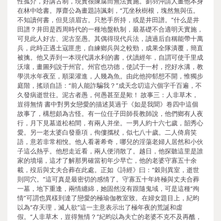
性孤介，好講古制，現實很陳腐而無法實施。劉羽沖請人畫他本身
在林中唸書。厚齋公為畫題詩諷刺，“兀坐秋樹根，塊然無與伍。
不知讀何書，但見須眉古。只愁手所持，或是井田譜。”什么是井
田譜？井田是西周時代的一種地盤軌制，最基礎不合適明天實施，
可見此人好古、泥古至愚。其偶得現代兵法，讀過后自稱能帶十萬
兵，此時正遇土寇匪患，自練鄉兵與之較勁，成果全隊潰覆，簡直
被擒。他又弄到一本現代講水利的書，伏讀經年，自謂可使千里成
沃壤，畫圖列說于州官。州官也功德，使試于一村，挖好水溝，教
學洪水年夜至，順渠灌進，人幾為魚。由此他抑郁想不開，惟獨步
庭階，搖頭自語：“前人能詐騙我？”成天念叨這六個字千百遍，不
久發病逝世往。泥古者愚，何愚甚至是歟！ 故事三：人非草木，
豈得無情 書中對男女戀愛的描述莫過于《如是我聞》卷四中這個
故事了，構想頗為古怪。有一位任子田師長教師說，他們鄉有人夜
行，月下見墓道松柏間，有兩人并坐。一男人約十六七歲，韶秀心
愛。另一老太婆白發垂項，佝僂攜杖，似七八十歲。二人倚肩笑
語，意若非常相悅。他人看著希奇，哪兒的淫蕩老婦人居然和小伙
子這么熱乎。他想走近看，兩人便消散了。越日，他探聽這里是誰
家的墳場，這才了解那男確當初年少早亡，他的老婆守寡五十余
載，歿后與丈夫合葬在此處。正如《詩經》曰：“穀則異室，逝世
則同穴。”這可真是最密切的感情了。守寡五十年終極與丈夫合葬
一墓，地下重逢，兩情纏綿，她固然沒有跟隨鬼域，可是這種“殉
情”可謂也異樣到達了戀愛的極瑜伽教室致。在婦女題目上，紀昀
以為“存天理，滅人欲”這一主意表示出了極年夜的荒誕和虛
假。“人非草木，豈得無情？”紀昀以為夫亡的老婆不克不及再醮，