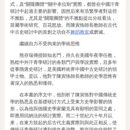
式，及“關隴團體”“關中本位制”實際，都曾在中國汗青
研討中起過主要的影響。固然后來有浩繁學者對這些
不雅點，尤其是“關隴團體”的不雅點提出分歧看法，
當屬學術研究、百花怒放。而陳寅恪師長教師在古代
中古史研討中的首創之功自不
舞蹈教室
成磨滅。
繼續自力不受拘束的學術思惟
熊存瑞傳授師知名門，持久在美國年夜學任教，
熟稔中外汗青學研討的各類門戶與學說實際，且多年
從事隋唐史研討，是美國粹術界中國中古史研討的領
甲士物。是以，他對于陳寅恪師長教師的史學思惟有
著深入的熟悉和懂得。
在本書的序文中，他剖析了陳寅恪對中國傳統史
學的熟悉及在基礎研討方式上受東方史學影響的情
形，以為他與德國史學家蘭克具有顯明的雷同之處，
即應用回納法的研討實際。而二十世紀六十年月以
來，在東方鼓起的后古代主義實際則與此正相反，使
傳統汗青學研討遭到很年夜沖擊。熊存瑞由此批駁了