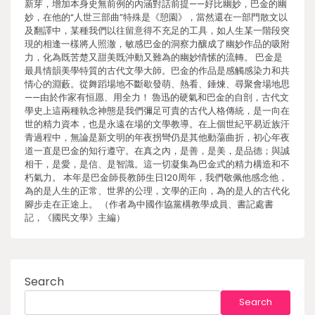
新芽，增加本身史無前例的內涵對話前提——好比幽妙，巴金的幽
妙，在他的“人世三部曲”特殊是《憩園》，當然還在一部門散文以
及翻譯中，某種我們以往留意得不充足的工具，如人生某一階段突
現的相逢一樣將人照澈，敏感巴金的洞察力釀成了幽妙作品的吸附
力，化為既苦楚又甜美既沖動又難為的幽妙情愫的流轉。 巴金是
最具情韻美學特質的古代文學大師。巴金的作品是感觸感染力和共
情心的淵藪。從舞蹈場地不斷歇發萌、熱看、錘煉、尋聚會場地思
——由於作家有恒愿、用全力！ 魯迅的硬氣和巴金的自剖，古代文
學史上這兩種執念神態是我們彌足可貴的古代人格傳統，是一向在
世的精力資本，也是永遠在場的文學教導。在上個世紀平易近族汗
青過程中，無論是新文明的年夜拐彎仍是其他動蕩曲折，初心年夜
道一直是巴金的知行遵守。在真之內，是善，是美，是品德；與誠
相干，是愛，是信、是智識。這一切凝集為巴金式的精力構造和不
朽氣力。 本年是巴金師長教師生日120周年，我們敬佩他感念他，
為的是人生的正常、世界的公理，文學的正向，為的是人的古代化
腳步走在正途上。 （作者為中國作協黨構教學成員、書記處書
記，《國民文學》主編）
Search
Search