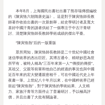
本年8月，上海國民出書社出書了熊存瑞傳授編校
的《陳寅恪六朝隋唐史論》。這是對于陳寅恪師長教
師著作收拾出書的一次新創舉，給史學研討者及寬大
喜好中國汗青的讀者供給了一個專注于中古汗青研
討、清楚陳寅恪師長教師學術成績的傑出平臺。
“陳寅恪熱”后的一版重版
眾所周知，陳寅恪師長教師是二十世紀中國社會
迷信學術界的杰出巨匠。其博古通今、精研妙思為世
所罕有，被時人稱為“三百年來第一人”“傳授的傳授”。
其祖父、父親等前輩和他自己的經過的事況也與中國
近百年來的宏大變遷親密相干，可在中國近代史上年
夜書一筆。上世紀八十年月以來，在中國粹術界已經
鼓起“陳寅恪熱”，對于陳寅恪的學術結果、人文精
力、家族汗青等方面停止了普遍研討，予以極高評
價，并且出書了大批有關論著。