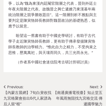
爭，以為“魏為東漢內廷閹官階層之代表，晉則外廷士
年夜夫階層之代表。故魏晉之興亡遞嬗乃東漢暮年兩
統治階層之競爭勝敗題目”。這一階層剖析不雅點與主
要判定是陳寅恪師長教師對魏晉政治的基礎熟悉，似
應予以留意。
盼望這一舊書有助于中國史學研討，有助于古代
學子走近陳寅恪師長教師，更有助于傳承發揚陳寅恪
師長教師的治學精力。“惟此自力之精力，不受拘束之
思惟，歷萬萬祀，與天壤而同久，共三光而永光。”
（作者系中國社會迷信院考古研討所研討員）
Post
Previous:
Next:
【內蒙古晨網】7旬白叟收找
【南通廣播電視臺】知止堂五
navigation
九宮格聚會拾出6代人家譜為
年風雨無阻找九宮格交流 傳
后人留“根”
遞國學魅力