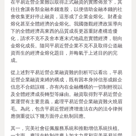
在平易近營企業難以取得正式融資的實際佈景下，其
往往會讓各類金融本錢進股，以便借助金融本錢的社
會收集更好停止融資，這形成了企業金熔化、財產金
熔化甚至全體經濟的金熔化。我國微觀經濟政策導向
下的全體經濟高東西的品質成長更器重財產構造優
化，請求不克不及舍本逐末式地疏忽實體經濟，朝向
金熔化成長。隨同平易近營企業不克不及取得公道融
資而生的經濟金熔化題目，并晦氣于上述目的的完
成。
從上述對平易近營企業融資難的剖析可以看出，平易
近營企業融資束縛的構成，既有因本身掉信形成銀企
信息不合錯誤稱，亦有內在金融機構的一切制輕視以
及全體經濟成長轉型等緣由。融資取得對平易近營企
業運營有主要意義，處理平易近營企業融資難火燒眉
毛。為此，包含平易近營經濟增進法在內的法令律例
應側重從以下幾方面停止軌制回應。
其一，完美社會征佩服務系統和推動增信系統扶植。
一方面，應該在軌制供應上加大力度和完美平易近營