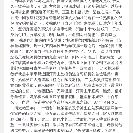
并自動承諾書成為之撰序。但這位胡適敬佩的先輩老友竟以“余久
久不欲著筆者，良以時方多艱，愧無建樹，何須多著陳跡，以取干
名搏譽之譏”而遲遲不願動筆。直至七十歲以后，這位在清末平易
近初中國政壇和交際界曾無足輕重的人物才開端在一位熟習他的伴
侶傅安明的輔助下，依據他的《自定年譜》為提綱，口述六十年來
的一些切身經過的事況中的趣事軼聞，預備未來“收拾成冊，于余
身后付印，分贈友朋，聊供玩賞，不敢謂為列傳也”，惜為時已
晚。 據為他作筆錄的傅安明說：“施師長教師開端口述的時辰，精
神曾經漸衰。到一九五四年秋天他年夜病一場之后，他的記憶力更
闌珊了，他的腦力已抓不住較年夜的標題了。”所以，這部自述的
記載只從施師長教師的兒童時代起，到1914年他三十七歲時第一次
出任駐英國全部權力公使時為止。僅為世上留下了今朝這本薄薄因
此顯得加倍可貴的一手史料《施肇基早年回想錄》。 這位施師長
教師就是中華平易近國汗青上曾擔負過交際部長的首位駐美年夜
使，姑蘇吳江人施肇基（植之）師長教師。 二 姑蘇吳江南部有個
古鎮叫震澤鎮，在宋紹興年間就曾經設鎮，地處太湖之濱（震澤即
太湖的古稱），地盤肥饒，天氣溫順，汗青上手產業、蠶桑、稻米
等蒔植業，漁業和水產養殖業都很發財，盛產稻米絲茶，千百年
來，一向是一個蒼生安身立命的魚米富庶之鄉。 1877年4月10日
（清光緒三年），一個名叫施肇基的孩子誕生在姑蘇吳江震澤鎮一
個富饒的絲商之家。他五歲即進鄉塾唸書。進塾之日，家人以麥糖
裹以紅布，置于方凳上，命他坐其上，然后把他連人帶凳抬進鄉
塾。土風以麥糖性粘固，取其為學有恒勤而不松懈之意。母親將他
送進塾中時，當著兒子的面跟塾師說：“吾兒如不聽教，可鞭笞