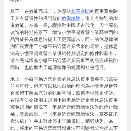
其三，在效能完成上，休息法
共享空間
的實用寬免除
了具有普通性的保證效能
教學場地
，還具有特別的增
進效能。在進一個步驟推動中國式古代化、周全深化
改造的時期佈景下，增進小微平易近營企業高東西的
品質成長為休息法提出了更高請求，同一的休息律例
則延長實用至小微平易近營企業帶來的局限，是休息
法為小微平易近營企業供給特別規定的條件和基本，
這在完成增進小微平易近營企業高東西的品質成長的
同時，也能助力于處理復雜的經濟和社會題目。
承上，小微平易近營企業的休息法實用寬免不只需要
並且可行，但若何以私法自治的理念為小微平易近營
企業留下較為充分的軌制空間，照舊需求停止切磋。
在現有法令律例未規則小微平易近營企業休息法實用
寬免規則的情況下，平易近營經濟增進法對此停止彌
補，意義嚴重。但《平易近營經濟增進法（草案征求
看法稿）》并未對此停止詳細規則，稍顯缺乏。為
此，將來的平易近營經濟增進法可測驗考試性從以下