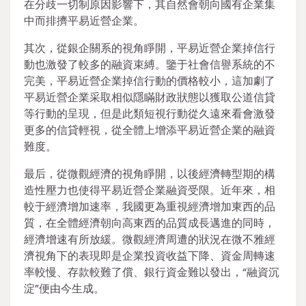
在分歧一切制原因影響下，其自然會朝向國有企業集
中而排擠平易近營企業。
其次，從銀企關系的視角睜開，平易近營企業掉信行
動也激發了較多的融資束縛。鑒于社會信譽系統的不
完美，平易近營企業掉信行動的價格較小，這加劇了
平易近營企業采取相似隱瞞財政狀態以獲取公道信貸
等行動的呈現，但是此類短視行動從久遠來看會激發
更多的信貸輕視，從全體上增添平易近營企業的融資
難度。
最后，從微觀經濟的視角睜開，以後經濟轉型期的構
造性壓力也使得平易近營企業融資受限。近年來，相
較于經濟增加速率，我國更為重視經濟增加東西的品
質，在全體經濟朝向高東西的品質成長邁進的同時，
經濟增速有所放緩。微觀經濟周遭的狀況在微不雅經
濟視角下的表現即是企業投資收益下降、資金周轉速
率較慢、存款較難了償、銀行資金難以發出，“融資沉
淀”便由今生成。