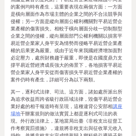
的案例均時有產生，這重要表現在兩個方面：一方面
是橫向層面作為市場主體的企業之間的不合法競爭與
侵權；另一方面是縱向層面公權利機關對平易近營企
業產權的傷害損失。相較于橫向層面分歧一切制類型
企業之間的侵權，縱向層面部門公權利機關以損害平
易近營企業家人身平安為情勢而侵略平易近營企業產
權的后果更為嚴重。或由于近年來我國經濟增加面對
必定壓力，處所財務趨于嚴重，即便是在國度鼎力支
撐平易近營經濟成長強大的佈景下，各地損害平易近
營企業家人身平安從而傷害損失平易近營企業產權的
案件仍時有產生，詳細可分為以下兩類。
其一，逐利式法律、司法。這方面，諸如處所派出所
為追求收益而跨省級行政區域法律，毀傷平易近營企
業好處的相干報道時有呈現，這種違背公安部相
講座
場地
干辦案規則的做法實質上都是逐利式司法的表
現。外行政法律上，某地當局出臺《非稅支出征督工
作考察賞罰措施》，違規將非稅支出與征收單元收入
掛鉤，并將非稅支出完成情形歸入鄉科級引導班子和