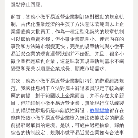
幾點停止回應。
起首，答應小微平易近營企業制訂絕對機動的規章軌
制。古代化產業經濟的生孩子方法意味著範圍以上企
業需雇傭大批員工，作為一種定型化契約的規章軌制
可以節儉買賣本錢，但小微企業範圍小、運營內在的
事務和方法隨市場變更快，完美的規章軌制與小微平
易近營企業的現實運營狀態并不婚配。并且，很多小
微企業都是草創企業，這意味著其規章軌制需求不竭
變更和完美以順應企業成長、順應市場需求。
其次，應為小微平易近營企業制訂特別的辭退維護規
范。我國休息相干立法對雇主辭退雇員設定了較為嚴
厲的前提，對于範圍以上企業而言，并不存在太多題
目，但詳細到小微平易近營企業，無論現行立法編製
上的錯誤性辭退仍是非錯誤性辭退，
教學場地
都存在
能夠招致小微平易近營企業墮入無法依據法定的辭退
前提辭退雇員的逆境。是以，可經由過程抽象、歸納
綜合的軌制設定，規則小微平易近營企業如有合法事