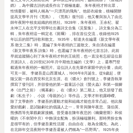
鐫》，為中國古詩的成長作出了積極進獻。 朱年夜枏才幹出眾，
性情憂郁，被時人稱為“一只漂亮的飛鳥”。他節衣縮食，積極開辦
提高文學半月刊《荒島》。《荒島》復刊后，他又餐與加入了由北
師年夜附中校友組織的枉然社。1928年，朱年夜枏、王余杞、翟
永坤三人在北平文明學社出書詩文合集《災梨集》。詩文集分為三
輯，朱年夜枏這一輯定名《斑斕》，排在首位交流，收錄他1925
年以后的部門詩歌和散文。 1935年，郁達夫在編選《新文學年夜
系·散文二集》時，選編了朱年夜枏的三篇散文。朱自清在編選
《新文學年夜系·詩集》時，也選編了朱年夜枏的七首古詩。此前
早就追蹤關心到了朱年夜枏才幹的王統照，也一直沒有忘卻這位新
月派詩人，在20世紀30年月中期他主編的《文學》上，還專門登
載過朱年夜枏的一幅照片。這位詩人在先輩作家眼中的分量，由此
可見一斑。 李健吾是山西運城人，1906年8月誕生。從9歲起，便
隨父親一路在西安和北京生涯。在《爝火》創刊號上，李健吾執筆
撰寫了發刊詞，并頒發他的第一篇童話小說《螢火蟲》和第一個腳
本《出門之前》（獨幕劇）。在《爝火》第二期上，他又頒發了戲
劇《私生子》、小說《母親的心》等作品，文學才幹初露崢嶸。
除了文學創作，李健吾的運動才能和組織才能也非常凸起。他比擬
愛好戲劇，是試驗劇社的倡議人之一，常常與陳年夜悲、蒲伯英、
熊佛西等先輩戲劇家接觸。曾受邀在陳年夜悲的《幽蘭密斯》和侯
曜的《不幸閨中月》中飾演女配角，扮演極端勝利。那時男扮女角
是很罕有的，但李健吾素性活躍，自由自在，敢為全國先。為此，
在北師年交流夜附中李健吾還被人們稱為“一匹野馬”。 1925年炎