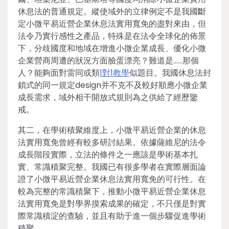
休息法的普通規定。縱使域外的立律例定不是我國斷
定小微平易近營企業休息法實用寬免的盡對來由，但
法令乃實行感性之產品，特殊是在法令全球化的佈景
下，分歧國度和地域在增進小微企業成長、優化小微
企業營商周遭的狀況方面臉蛋漂亮？難道是……那個
人？能夠面對雷同或類
1對1教學
似題目。我國休息法封
鎖式的同一規定design并不克不及較好順應小微企業
成長需求，域外相干開放式規則為之供給了經歷鑒
戒。
其二，在學術積聚維度上，小微平易近營企業的休息
法實用寬免曾經有較多研討結果。依據薩維尼的法令
成長階段實際，立法的條件之一應該是學術基本扎
實、常識積聚完整。我國已有很多學者在實際層面論
證了小微平易近營企業休息法實用寬免的可行性。在
較為完整的常識積聚下，推動小微平易近營企業休息
法實用寬免是對學界摸索成果的確定，不只僅是對實
際常識積淀的查驗，並且有助于進一個步驟促進學術
積聚。