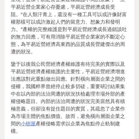
平易近營企業家心存憂慮，平易近營經濟成長受
阻。“在人類汗青上，還沒有一種工具可以或許像財富
權那樣可以或許激起人們的留意力、想象力和發明
力。”產權的完整維護是對平易近營經濟成長過錯談吐
的無力回應，可有用消除平易近營企業家的不斷定心
態，為平易近營經濟高東西的品質成長營建傑出的周
遭的狀況。
鑒于以後我公民營經濟產權維護有待完美的實際以及
平易近營經濟產權維護的主要性，平易近營經濟增進
法應該對此重點做出回應。針對橫向層面企業之間的
侵權，我國粹界曾經停止較多切磋，重要研討結果集
中在以內部的法治周遭的狀況扶植處理市場外部的產
權侵略題目。內部的法治周遭的狀況完美當然具有積
極意義，但卻沒有捉住題目的實質，其疏忽了企業作
為市場主體的焦點價值。故而，避免橫向層面企業之
間的
小樹屋
產權侵略需求以企業為焦點停止軌制建
構。