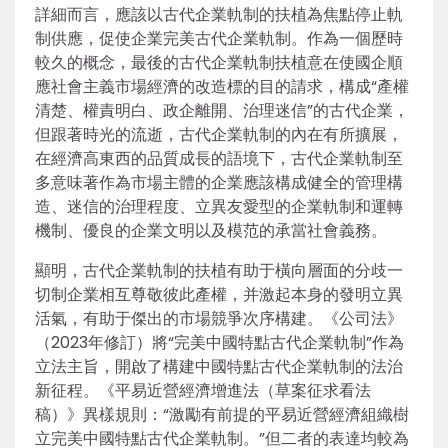
詳細而言，應該以古代企業軌制的扶植為焦點停止軌
制供應，促使企業完美古代企業軌制。作為一個歷時
較久的概念，最後的古代企業軌制扶植意在使國企順
應社會主義市場經濟的改造標的目的請求，構成“產權
清楚、權責明白、政企離開、治理迷信”的古代企業，
但跟著時光的流逝，古代企業軌制的內在有所擴展，
在經濟高東西的品質成長的語境下，古代企業軌制至
多意味著作為市場主體的企業應該構成健全的管理構
造、迷信的治理程度、立異友愛型的企業軌制和運轉
機制、優良的企業文明以及模范的承當社會義務。
顯明，古代企業軌制的扶植有助于橫向層面的分歧一
切制企業相互尊敬彼此產權，并激起本身的發明立異
活氣，有助于傑出的市場競爭次序構建。《公司法》
（2023年修訂）將“完美中國特點古代企業軌制”作為
立法主旨，開啟了構建中國特點古代企業軌制的法治
新征程。《平易近營經濟增進法（草案征求看法
稿）》異樣規則：“激勵有前提的平易近營經濟組織樹
立完美中國特點古代企業軌制。”但二者的表達均較為