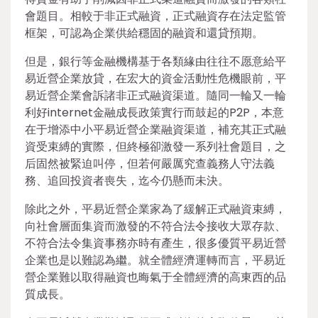
會題目。相較于非正式融資，正式融資存在法定監管
框架，可認為企業供給穩固的融資和還貸預期。
但是，銀行等金融機構基于各類緣由往往不愿意給平
易近營企業放貸，在宏大的資金活動性危機眼前，平
易近營企業會訴諸非正式融資渠道。隨同一輪又一輪
利好internet金融成長政策實行而鼓起的P2P，本意
在于增添中小平易近營企業融資渠道，補充其正式融
資受束縛的實際，但終極卻激發一系列社會題目，之
后固然被緊迫叫停，但若何嚴厲究查義務人守法義
務、追回投資者喪失，迄今仍懸而未決。
除此之外，平易近營企業家為了緩解正式融資束縛，
向社會層面集資而激發的不符合法令接收大眾存款、
不符合法令集資事務亦時有產生，很多優質平易近營
企業也是以難認為繼。就全體經濟運轉而言，平易近
營企業難以取得融資也晦氣于全體經濟的高東西的品
質成長。