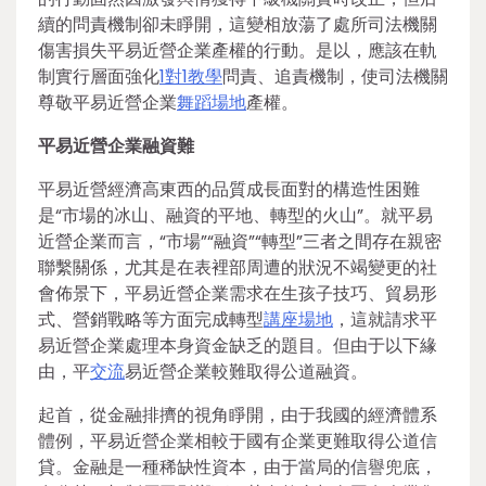
續的問責機制卻未睜開，這變相放蕩了處所司法機關
傷害損失平易近營企業產權的行動。是以，應該在軌
制實行層面強化
1對1教學
問責、追責機制，使司法機關
尊敬平易近營企業
舞蹈場地
產權。
平易近營企業融資難
平易近營經濟高東西的品質成長面對的構造性困難
是“市場的冰山、融資的平地、轉型的火山”。就平易
近營企業而言，“市場”“融資”“轉型”三者之間存在親密
聯繫關係，尤其是在表裡部周遭的狀況不竭變更的社
會佈景下，平易近營企業需求在生孩子技巧、貿易形
式、營銷戰略等方面完成轉型
講座場地
，這就請求平
易近營企業處理本身資金缺乏的題目。但由于以下緣
由，平
交流
易近營企業較難取得公道融資。
起首，從金融排擠的視角睜開，由于我國的經濟體系
體例，平易近營企業相較于國有企業更難取得公道信
貸。金融是一種稀缺性資本，由于當局的信譽兜底，