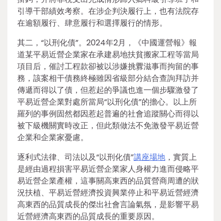
引導干部績效考察。在涉企判決履行上，也有法院存
在逾額履行、肆意履行和選擇履行的情形。
其二，“以刑化債”。2024年2月，《中國運營報》報
道某平易近營企業家在承建易地扶貧搬家工程等當局
項目后，催討工程款卻被以涉嫌挑釁滋事而拘留的事
務，該案相干債務終極雖因省級部分結合查詢拜訪并
傳遞而得以了債，但惹起的爭議也進一個步驟激發了
平易近營企業對處所當局“以刑化債”的擔心。以上所
羅列的事例固然都因惹起普遍的社會追蹤關心而得以
被下級機關實時改正，但此類做法不免激發平易近營
企業和企業家憂慮。
逐利式法律、司法以及“以刑化債”
講座場地
，實質上
是經由過程損害平易近營企業家人身權力進而侵略平
易近營企業產權，這事關高東西的品質營商周遭的狀
況扶植、平易近營經濟投資興業停止和平易近營經濟
高東西的品質成長的傑出社會言論氣氛，是影響平易
近營經濟高東西的品質成長的重要原因。