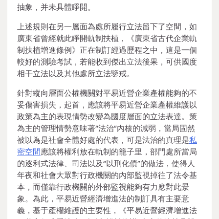
抽象，并未具體睜開。
上述規則在另一層面為處所履行立法留下了空間，如
廣東省曾經就此睜開軌制扶植，《廣東省古代企業軌
制扶植增進條例》正在制訂經過歷程之中，這是一個
較好的測驗考試，若能收到傑出立法後果，可供國度
相干立法以及其他處所立法鑒戒。
針對縱向層面公權機關對平易近營企業產權能夠的不
妥傷害損失，起首，應該將平易近營企業產權維護以
政策為主的表現情勢改變為國度層面的立法表達。策
為主的管理情勢意味著“法治”內核的減弱，當局固然
被以為是社會全體好處的代表，可是法治的真理是
私
密空間
應該將權利放在軌制的籠子里，部門處所當局
的逐利式法律、司法以及“以刑化債”的做法，使得人
年夜和社會大眾對行政機關的內部監視掉往了法令基
本，而僅靠行政機關的外部監視能夠有力應對此景
象。為此，平易近營經濟增進法的制訂具有主要意
義，基于產權維護的主要性，《平易近營經濟增進法