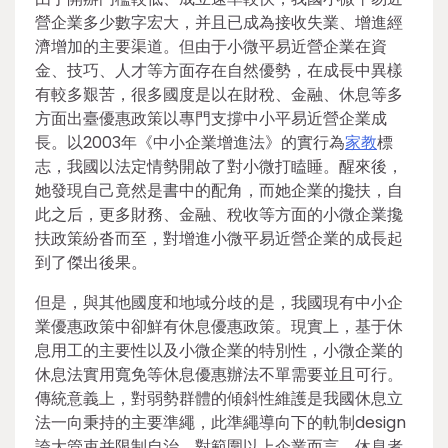
營企業多少數字宏大，并且已成為接收失業、增進經
濟增加的主要渠道。但由于小微平易近營企業在資
金、技巧、人才等方面存在自然優勢，在成長中異樣
有較多艱苦，很多國度是以在財稅、金融、休息等多
方面出臺優惠政策以專門支撐中小平易近營企業成
長。以2003年《中小企業增進法》的實行為
家教
標
志，我國以法定情勢開啟了對小微打瞌睡。醒來後，
她發現自己竟然是書中的配角，而她企業的攙扶，自
此之后，更多財務、金融、稅收等方面的小微企業攙
扶政策紛沓而至，對增進小微平易近營企業的成長起
到了傑出後果。
但是，與其他國度和地域分歧的是，我國現有中小企
業優惠政策中卻鮮有休息優惠政策。現實上，基于休
息用工的主要性以及小微企業的特別性，小微企業的
休息法實用寬免等休息優惠辦法不單需要並且可行。
傳統意義上，對弱勢群體的傾斜性維護是我國休息立
法一向秉持的主要準繩，此準繩導向下的軌制design
誇大管束并限制自治，對範圍以上企業而言，休息者