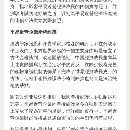
身，指出影響平易近營經濟成長的四個實際題目，并
測驗考試切磋紓解之道，以期為平易近營經濟增進法
的迷信立法供給實際參照。
平易近營企業產權維護
經濟學家諾思和汗青學家弗格森的研討，都在分歧水
平上表白了東方世界鼓起的一個主要緣由就是確立了
古代產權軌制。改造開放後期，中國經濟成長趨向與
上述實際描寫存在必定水平的背反，在缺少較為完整
的產權維護軌制的佈景下完成了世界經濟成長史上的
古跡，但相干產權維護法令軌制缺掉也簡直是法治扶
植的缺點。
跟著改造開放深刻推動，我國產權維護法令軌制逐步
完美，平易近營企業的產權維護至多在軌制表達層面
上完成了較為完整的規則，但詳細到實行中，平易近
營企業財富等權益遭遇傷害損失的事例仍時有呈現。
無論是曩昔仍是此刻，平易近營企業產權維護不周全