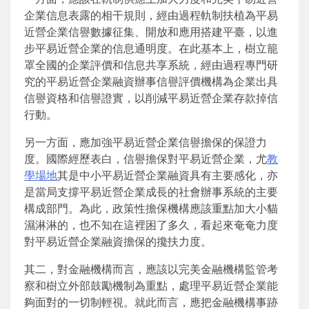
企業信息表露的相干規則，經由過程軌制扶植為平易
近營企業信譽數據征集、開放和應用搭建平臺，以進
步平易近營企業的信息通明度。在此基本上，樹立籠
罩全國的企業評價和信息共享系統，經由過程專門研
究的平易近營企業融資辦事信譽評價機構為企業出具
信譽資格和信譽證實，以削減平易近營企業存款掉信
行動。
另一方面，應加強平易近營企業信譽擔保的保證力
度。國際經歷表白，信譽擔保對平易近營企業，尤
教
學場地
其是中小平易近營企業融資具有主要感化，亦
是當局支撐平易近營企業成長的社會辦事系統的主要
構成部門。為此，政策性擔保機構應該重點加大小貓
濕淋淋的，也不知在這裡困了多久，看起來奄奄力度
對平易近營企業融資擔保的攙扶力度。
其二，對金融機構而言，應該以完美金融機構監管考
察和樹立外部鼓勵機制為重點，處理平易近營企業能
夠面對的一切制輕視。就此而言，應把金融機構事跡