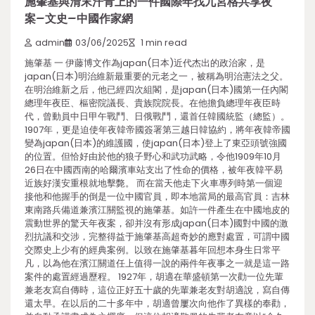
施肇基與清末汗青上的一件國際年找九宮格共享夜
案–文史–中國作家網
admin
03/06/2025
1 min read
施肇基 一 伊藤博文作為japan(日本)近代杰出的政治家，是
japan(日本)明治維新最重要的元老之一，被稱為明治憲法之父。
在明治維新之后，他已經四次組閣，是japan(日本)國第一任內閣
總理年夜臣、樞密院議長、貴族院院長。在他擔負總理年夜臣時
代，曾動員中日甲午戰鬥、日俄戰鬥，還首任韓國統監（總監）。
1907年，更是迫使年夜韓帝國簽署第三越日韓協約，將年夜韓帝國
變為japan(日本)的維護國，使japan(日本)登上了東亞頭號強國
的位置。但恰好由於他的狼子野心和武功武略，令他1909年10月
26日在中國西南的哈爾濱車站支出了性命的價格，被年夜韓平易
近族好漢安重根就地擊斃。 而在當天他走下火車專列時第一個迎
接他和他握手的倒是一位中國官員，即本地當局的最高官員：吉林
東南路兵備道兼濱江關監視的施肇基。如許一件產生在中國地皮的
震動世界的驚天年夜案，卻并沒有形成japan(日本)國對中國的激
烈抗議和交涉，完整得益于施肇基高超奇妙的應對處置，可謂中國
交際史上少有的經典案例。以致在施肇基暮年回想本身生日常平
凡，以為他在濱江關道任上值得一說的兩件年夜事之一就是這一路
案件的處置經過歷程。 1927年，胡適在華盛頓第一次勸一位先輩
兼老友寫自傳時，這位正好五十歲的先輩兼老友對胡適說，寫自傳
還太早。在以后的二十多年中，胡適曾屢次向他作了異樣的奉勸，