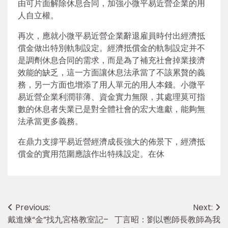
由可片面解除休息合同，加強小微平易近營企業的用
人自立權。
再次，應就小微平易近營企業辭退雇員時付出經濟抵
償金做出特別軌制設定。經濟抵償金的軌制設定并不
是調劑休息合同的需求，而是為了補充社會掉業接濟
效能的缺乏，這一方面讓休息法承當了不該累贅的義
務，另一方面也增添了用人單元的用人本錢。小微平
易近營企業利潤菲薄、資金實力無限，其處理莫可指
數的休息者失業已是對全體社會的宏大進獻，能夠無
法承當更多義務。
在鼎力支撐平易近營經濟成長強大的佈景下，經濟抵
償金的實用范圍應該作出特殊設定。在休
Post
Previous:
Next:
戴進煉“金”找九宮格教室記–
丁言昭：劉以鬯師長教師為我
navigation