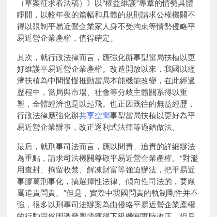
（草案征求看法稿）》以“權益維護”專章的情勢具體
睜開，以較年夜的篇幅和具體的規則請求公權機關不
得以限制平易近營企業家人身不受拘束等情勢侵略平
易近營企業產權，值得確定。
其次，就行政法律而言，應強化辦事型當局扶植以更
好維護平易近營企業產權。改造開放以來，我國以經
濟扶植為中間慢慢推動當局本能機能改變，在此經過
歷程中，當局與市場、社會等分歧主體關系得以重
塑，全體經濟也是以起飛。也正因既往的無益經歷，
行政法律應強化辦
共享空間
事型當局扶植以更好為平
易近營企業辦事，改正逐利式法律等過錯做法。
最后，就刑事司法而言，應以問責、追責的詳細辦法
為重點，請求司法機關尊敬平易近營企業產權。“對濫
用查封、拘留收禁、解凍財富等強迫辦法，把平易近
事膠葛刑事化，搞選擇性法律、傾向性司法的，要嚴
厲追責問責。”但是，實際中我國問責的軌制剛性并不
強，很多以刑事司法辦案為由侵略平易近營企業產權
的行動固然因激發輿情獲得下級機關實時改正，但后