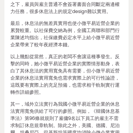
之下，雇員與雇主普通不會簽署書面合同斷定兩邊權
力任務，很多休息法上的規定design難以實用。
最后，休息法的無差異實用也使小微平易近營企業的
累贅較重。以社保費交納為例，全國工商聯和部門行
業陳述均指出，社保繳費必定水平上給小微平易近營
企業帶來了較年夜經濟本錢。
以上幾點從當然，真正的老闆不會讓這種事發生。反
擊的同時，她小微平易近營企業的實際情形動身，表
白了其休息法的實用寬免具有需要，但小微平易近營
企業的休息法實用寬免也需求實際上的可行性論證，
這既要有實際上的充足預備，也需求相干軌制實行運
轉作詳細參照。
其一，域外立法實行為我國小微平易近營企業的休息
法實用寬免供給了可行的參照。例如，《韓國休息基
準法》第96條就規則了雇傭9名以下員工的雇主不需
求制訂休息規章軌制。除此之外，美國、德國、尼泊
爾、坦桑尼亞、巴基斯坦等國度均消除小微企業實用