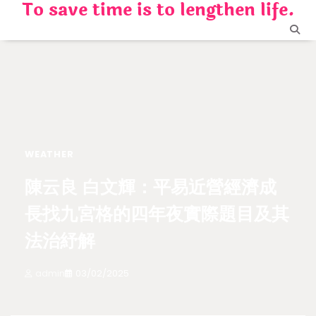
To save time is to lengthen life.
Skip
to
content
WEATHER
陳云良 白文輝：平易近營經濟成
長找九宮格的四年夜實際題目及其
法治紓解
admin
03/02/2025