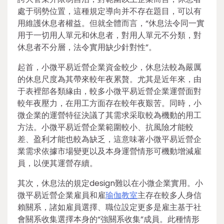
處于弱勢位置，這種規定導向并不存在題目，可以有
用維護休息者權益。但就全體而言，“休息法令同一實
用于一切用人單元和休息者，對用人單元不分類，對
休息者不分層，法令實用缺少針對性”。
起首，小微平易近營企業資金較少，休息法較為嚴厲
的休息尺度為其帶來較年夜累贅。尤其是近年來，由
于表裡部各類緣由，較多小微平易近營企業運營面對
較年夜壓力，在用工方面存在較年夜艱苦。同時，小
微企業的運營特征決議了其需求采取較為機動的用工
方法。小微平易近營企業範圍較小、抗風險才能較
差、盈利才能也較為缺乏，這意味著小微平易近營企
業需求依據市場變更以及本身運營情形可機動增減雇
員，以便其運營存續。
其次，休息法的規定design難以在小微企業實用。小
微平易近營企業雇員和雇
瑜伽教室
主存在較多人身信
賴關系，諸如雇員選擇、職位設定更多是雇主基于社
會關系收集選擇本身的“強關系收集”成員。此種情形