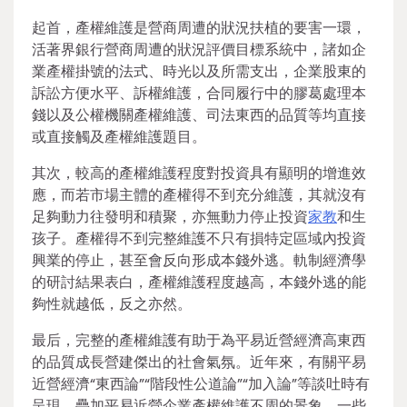
起首，產權維護是營商周遭的狀況扶植的要害一環，
活著界銀行營商周遭的狀況評價目標系統中，諸如企
業產權掛號的法式、時光以及所需支出，企業股東的
訴訟方便水平、訴權維護，合同履行中的膠葛處理本
錢以及公權機關產權維護、司法東西的品質等均直接
或直接觸及產權維護題目。
其次，較高的產權維護程度對投資具有顯明的增進效
應，而若市場主體的產權得不到充分維護，其就沒有
足夠動力往發明和積聚，亦無動力停止投資
家教
和生
孩子。產權得不到完整維護不只有損特定區域內投資
興業的停止，甚至會反向形成本錢外逃。軌制經濟學
的研討結果表白，產權維護程度越高，本錢外逃的能
夠性就越低，反之亦然。
最后，完整的產權維護有助于為平易近營經濟高東西
的品質成長營建傑出的社會氣氛。近年來，有關平易
近營經濟“東西論”“階段性公道論”“加入論”等談吐時有
呈現，疊加平易近營企業產權維護不周的景象，一些