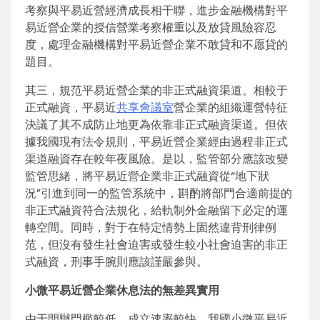
考察與平易近營經濟成長相干聯，進步金融機構對平
易近營企業的授信營業考察權重以及放貸風險容忍
度，處理金融機構對平易近營企業不敢貸和不愿貸的
題目。
其三，規范平易近營企業的非正式融資渠道。相較于
正式融資，平易近
共享會議室
營企業的組織運營特征
決議了其不成防止地更為依靠非正式融資渠道。但依
據我國現有法令規則，平易近營企業經由過程非正式
渠道融資存在較年夜風險。是以，監管部分應該改變
監管思緒，將平易近營企業非正式融資從“地下狀
況”引進到同一的監管系統中，斟酌將部門合適前提的
非正式融資符合法規化，給軌制外金融留下必定的運
轉空間。同時，對于在特定情勢上固然違背刑律例
范，但沒有發生社會迫害或發生較小社會迫害的非正
式融資，刑事手腕則應該謹嚴參與。
小微平易近營企業休息法的無差異實用
由于開辦門檻較低、成立速率較快，我國小微平易近