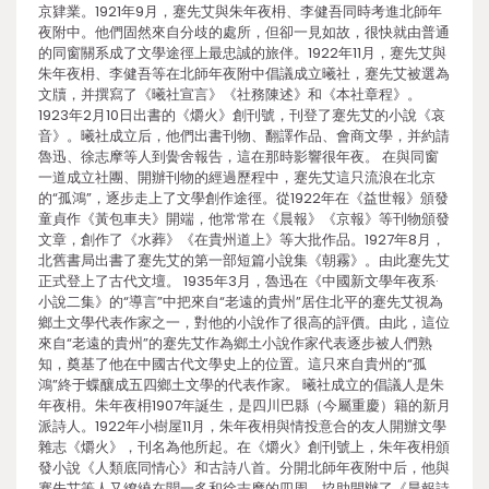
京肄業。1921年9月，蹇先艾與朱年夜枏、李健吾同時考進北師年
夜附中。他們固然來自分歧的處所，但卻一見如故，很快就由普通
的同窗關系成了文學途徑上最忠誠的旅伴。1922年11月，蹇先艾與
朱年夜枏、李健吾等在北師年夜附中倡議成立曦社，蹇先艾被選為
文牘，并撰寫了《曦社宣言》《社務陳述》和《本社章程》。
1923年2月10日出書的《爝火》創刊號，刊登了蹇先艾的小說《哀
音》。曦社成立后，他們出書刊物、翻譯作品、會商文學，并約請
魯迅、徐志摩等人到黌舍報告，這在那時影響很年夜。 在與同窗
一道成立社團、開辦刊物的經過歷程中，蹇先艾這只流浪在北京
的“孤鴻”，逐步走上了文學創作途徑。從1922年在《益世報》頒發
童貞作《黃包車夫》開端，他常常在《晨報》《京報》等刊物頒發
文章，創作了《水葬》《在貴州道上》等大批作品。1927年8月，
北舊書局出書了蹇先艾的第一部短篇小說集《朝霧》。由此蹇先艾
正式登上了古代文壇。 1935年3月，魯迅在《中國新文學年夜系·
小說二集》的“導言”中把來自“老遠的貴州”居住北平的蹇先艾視為
鄉土文學代表作家之一，對他的小說作了很高的評價。由此，這位
來自“老遠的貴州”的蹇先艾作為鄉土小說作家代表逐步被人們熟
知，奠基了他在中國古代文學史上的位置。這只來自貴州的“孤
鴻”終于蝶釀成五四鄉土文學的代表作家。 曦社成立的倡議人是朱
年夜枏。朱年夜枏1907年誕生，是四川巴縣（今屬重慶）籍的新月
派詩人。1922年小樹屋11月，朱年夜枏與情投意合的友人開辦文學
雜志《爝火》，刊名為他所起。在《爝火》創刊號上，朱年夜枏頒
發小說《人類底同情心》和古詩八首。分開北師年夜附中后，他與
蹇先艾等人又繚繞在聞一多和徐志摩的四周，協助開辦了《晨報詩