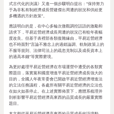
式古代化的決議》又進一個步驟明白提出：“保持努力
于為非私有制經濟成長營建傑出周遭的狀況和供給更
多機遇的方針政策”。
應該明白的是，在中心多輪次微觀調控話語的激勵和
請求下，平易近營經濟成長周遭的狀況已有較年夜幅
度改良。但基于表裡部各類復雜緣由，平易近營經濟
也不時面對“言論不雅念上的過錯論調、軌制政策上的
不服等規則、法律司法上的疏忽克制以及成長資本上
的過高本錢”等實際窘境。
為更好處理平易近營經濟在市場運營中遭受的各類實
際題目，落實黨和國度增進平易近營經濟成長強大的
目的，全國人年夜常委會已開啟平易近營經濟增進法
的立法任務議程，各處所有關平易近營經濟的立法也
在如火如荼停止。在上述實際佈景下，應體系梳理并
剖析影響平易近營經濟高東西的品質成長的嚴重實際
題目。
本文擬從平易近營經濟高東西的品質成長的語境動