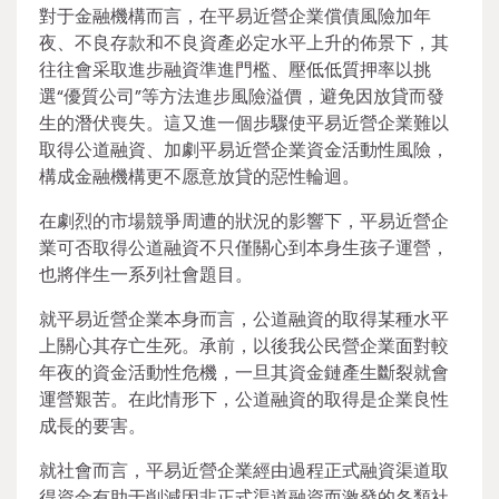
對于金融機構而言，在平易近營企業償債風險加年
夜、不良存款和不良資產必定水平上升的佈景下，其
往往會采取進步融資準進門檻、壓低低質押率以挑
選“優質公司”等方法進步風險溢價，避免因放貸而發
生的潛伏喪失。這又進一個步驟使平易近營企業難以
取得公道融資、加劇平易近營企業資金活動性風險，
構成金融機構更不愿意放貸的惡性輪迴。
在劇烈的市場競爭周遭的狀況的影響下，平易近營企
業可否取得公道融資不只僅關心到本身生孩子運營，
也將伴生一系列社會題目。
就平易近營企業本身而言，公道融資的取得某種水平
上關心其存亡生死。承前，以後我公民營企業面對較
年夜的資金活動性危機，一旦其資金鏈產生斷裂就會
運營艱苦。在此情形下，公道融資的取得是企業良性
成長的要害。
就社會而言，平易近營企業經由過程正式融資渠道取
得資金有助于削減因非正式渠道融資而激發的各類社