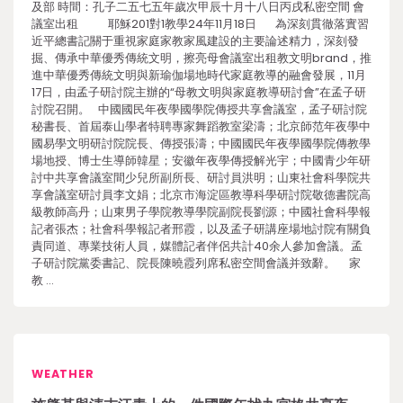
及部 時間：孔子二五七五年歲次甲辰十月十八日丙戌私密空間 會
議室出租 耶穌201對1教學24年11月18日 為深刻貫徹落實習
近平總書記關于重視家庭家教家風建設的主要論述精力，深刻發
掘、傳承中華優秀傳統文明，擦亮母會議室出租教文明brand，推
進中華優秀傳統文明與新瑜伽場地時代家庭教導的融會發展，11月
17日，由孟子研討院主辦的“母教文明與家庭教導研討會”在孟子研
討院召開。 中國國民年夜學國學院傳授共享會議室，孟子研討院
秘書長、首屆泰山學者特聘專家舞蹈教室梁濤；北京師范年夜學中
國易學文明研討院院長、傳授張濤；中國國民年夜學國學院傳教學
場地授、博士生導師韓星；安徽年夜學傳授解光宇；中國青少年研
討中共享會議室間少兒所副所長、研討員洪明；山東社會科學院共
享會議室研討員李文娟；北京市海淀區教導科學研討院敬德書院高
級教師高丹；山東男子學院教導學院副院長劉源；中國社會科學報
記者張杰；社會科學報記者邢霞，以及孟子研講座場地討院有關負
責同道、專業技術人員，媒體記者伴侶共計40余人參加會議。孟
子研討院黨委書記、院長陳曉霞列席私密空間會議并致辭。 家
教 …
WEATHER