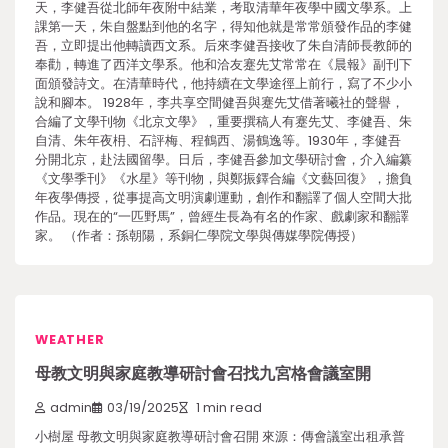
天，李健吾從北師年夜附中結業，考取清華年夜學中國文學系。上
課第一天，朱自盤點到他的名字，得知他就是常常頒發作品的李健
吾，立即提出他轉讀西文系。后來李健吾接收了朱自清師長教師的
奉勸，轉進了西洋文學系。他和洽友蹇先艾常常在《晨報》副刊下
面頒發詩文。在清華時代，他持續在文學途徑上前行，寫了不少小
說和腳本。 1928年，李共享空間健吾與蹇先艾借著曦社的聲譽，
合編了文學刊物《北京文學》，重要撰稿人有蹇先艾、李健吾、朱
自清、朱年夜枏、石評梅、程鶴西、湯鶴逸等。1930年，李健吾
分開北京，赴法國留學。日后，李健吾參加文學研討會，介入編纂
《文學季刊》《水星》等刊物，與鄭振鐸合編《文藝回復》，擔負
年夜學傳授，從事提高文明演劇運動，創作和翻譯了個人空間大批
作品。現在的“一匹野馬”，曾經生長為有名的作家、戲劇家和翻譯
家。 （作者：孫朝陽，系銅仁學院文學與傳媒學院傳授）
WEATHER
母教文明與家庭教導研討會召找九宮格會議室開
admin
03/19/2025
1 min read
小樹屋 母教文明與家庭教導研討會召開 來源：傳會議室出租承普