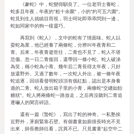
《豢蛇》中，蛇變得馴良了。一位老羽士養蛇，
蛇多且年夜，年夜的“粗十余圍”，小的“約可五六圍”。
蛇見到生人就瞋目而視，羽士呵叱即乖乖閃到一邊，
蛇如同家中的狗一樣靈巧。
再寫到《蛇人》，文中的蛇有了情面味。蛇人以
耍蛇為業，他已經養了兩條蛇，分辨叫年夜青和二
青。后來，年夜青逝世往，二青也不見了，蛇人不堪
悲傷。忽一日二青復回，還帶回一條小蛇。蛇人破涕
為笑，稱小蛇為小青。幾年后二青長得太年夜，只好
放還野外。又過了數年，一次蛇人外出，被一條年夜
蛇追逐，回頭看發明蛇頭頂有個紅點，認出是本身養
過的二青。蛇人放出箱子里的小青，兩條蛇“交纏如飴
糖狀”。蛇人將兩條蛇一路放走，之后再沒聽到二青追
逐嚇人的閑言碎語。
還有一篇《蟄蛇》，寫出了蛇的神奇。一私塾挨
近野外，茅廁緊靠石壁。有個書童如廁很長時光不見
出來，師長教師往看，詫異不已。只見書童“起空中二