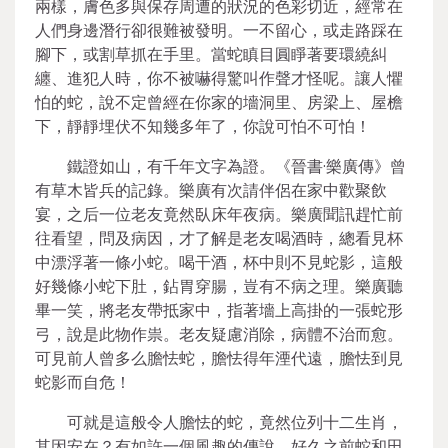
兩樣，膚色多與保存周遭的狀況的色彩切近，經常在
人們身邊潛行卻很難被發明。一不留心，或走路踩在
腳下，或割草抓在手里。當蛇瞋目圓睜著要環繞糾
纏、進犯人時，你不被嚇得驚叫作聲才怪呢。讓人懼
怕的蛇，說不定曾經在你家的墻洞里、房梁上、屋檐
下，靜靜埋伏不知幾多年了，你說可怕不可怕！
鐵證如山，有千年文字為證。《晉書·樂廣傳》曾
有草木皆兵的記錄。樂廣有次請伴侶在家中歡聚飲
宴，之后一位老友竟然臥床年夜病。樂廣聞訊趕忙前
往看望，問及病因，才了解是老友喝酒時，總看見杯
中漂浮著一條小蛇。喝干酒，杯中則不見蛇影，這般
好幾條小蛇下肚，鉆胃穿腸，豈有不病之理。樂廣聽
畢一笑，將老友帶抵家中，指著墻上高掛的一張蛇形
弓，說是此物作祟。老友疑慮消除，病體不治而愈。
可見前人曾多么膽怯蛇，膽怯得年湮代遠，膽怯到見
蛇影而自危！
可就是這般令人膽怯的蛇，竟然位列十二生肖，
其因安在？有如許一個風趣的傳說。好久之前蛇和田