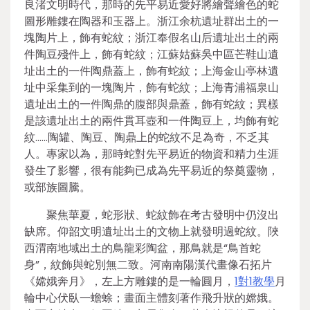
良渚文明時代，那時的先平易近愛好將繪聲繪色的蛇
圖形雕鏤在陶器和玉器上。浙江余杭遺址群出土的一
塊陶片上，飾有蛇紋；浙江奉假名山后遺址出土的兩
件陶豆殘件上，飾有蛇紋；江蘇姑蘇吳中區芒鞋山遺
址出土的一件陶鼎蓋上，飾有蛇紋；上海金山亭林遺
址中采集到的一塊陶片，飾有蛇紋；上海青浦福泉山
遺址出土的一件陶鼎的腹部與鼎蓋，飾有蛇紋；異樣
是該遺址出土的兩件貫耳壺和一件陶豆上，均飾有蛇
紋……陶罐、陶豆、陶鼎上的蛇紋不足為奇，不乏其
人。專家以為，那時蛇對先平易近的物資和精力生涯
發生了影響，很有能夠已成為先平易近的祭奠靈物，
或部族圖騰。
聚焦華夏，蛇形狀、蛇紋飾在考古發明中仍沒出
缺席。仰韶文明遺址出土的文物上就發明過蛇紋。陜
西渭南地域出土的鳥龍彩陶盆，那鳥就是“鳥首蛇
身”，紋飾與蛇別無二致。河南南陽漢代畫像石拓片
《嫦娥奔月》，左上方雕鏤的是一輪圓月，
1對1教學
月
輪中心伏臥一蟾蜍；畫面主體刻著作飛升狀的嫦娥。