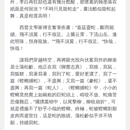
外，李白再狂顛也還有幾分甦醒，那懷素的翰墨落在
紙面是何狀況？“不時只見龍蛇走”，書法酷似龍蛇起
舞，真是程度高明！
西晉文學家傅玄奮筆疾書：“嘉茲靈蛇，斷而能
續。飛不須翼，行不假足。上騰云霄，下流山岳。逢
此明珠，預身龍族。”“飛不須翼，行不假足。”快哉，
快哉！
讓我們穿越時空，再將眼光投向伏案寫作的柳泉
居士蒲松齡。他正在寫《聊齋志異》，寫狼，寫鼠，
寫狐貍，寫著寫著，寫到了蛇，愛好更濃了。寫了一
篇《螳螂捕蛇》，不盡興；又寫一篇《豢蛇》，還不
盡興；再寫一篇《蛇人》。《螳螂捕蛇》中，小小的
螳螂竟然爬上如碗粗的巨蛇頭上，啃咬不放。蛇痛苦
悲傷難忍，“擺撲叢樹中，以尾擊柳，柳枝崩折”，可
就是禮服不了眇乎小哉的螳螂。終極，蛇被螳螂割裂
皮肉而逝世往，這是蛇的敗績。蒲松齡似乎并不情
願，持續寫蛇。