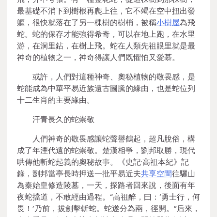
最基礎不消下到樹根再爬上往，它不竭在空中扭出發
軀，很快就落在了另一棵樹的樹梢，被稱
小樹屋
為飛
蛇。蛇的保存才能強得希奇，可以在地上跑，在水里
游，在洞里鉆，在樹上飛。蛇在人類先祖眼里就是最
神奇的植物之一，神奇得讓人們既懼怕又愛慕。
或許，人們對這種神奇、奧秘植物的敬畏感，是
蛇能成為中華平易近族遠古圖騰的緣由，也是蛇位列
十二生肖的主要緣由。
汗青長久的蛇崇敬
人們神奇的敬畏感讓蛇聲譽鶴起，超凡脫俗，構
成了年湮代遠的蛇崇敬。楚漢相爭，劉邦取勝，現代
哄傳他斬蛇起義的奧秘故事。《史記·高祖本紀》記
錄，劉邦當亭長時押送一批平易近夫
共享空間
往驪山
為秦始皇修造陵墓，一天，探路者回來說，後面有年
夜蛇擋道，不敢經由過程。“高祖醉，曰：‘勇士行，何
畏！’乃前，拔劍擊斬蛇。蛇遂分為兩，徑開。”后來，