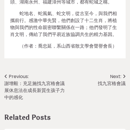
頭、湖南永州、福建漳州等城市，都有蛇城之稱。
蛇地名、蛇風氣、蛇文明，從古至今，與我們相
攜前行。感激中華先賢，他們創設了十二生肖，將植
物與我們的性命親密聯繫關係在一路；他們發明了生
肖文明，傳給了我們平易近族協調共生的精力基因。
（作者：喬忠延，系山西省散文學會聲譽會長）
Post
Previous:
Next:
謝增毅：充足施找九宮格會議
找九宮格會議
navigation
展休息法在成長新質生孩子力
中的感化
Related Posts