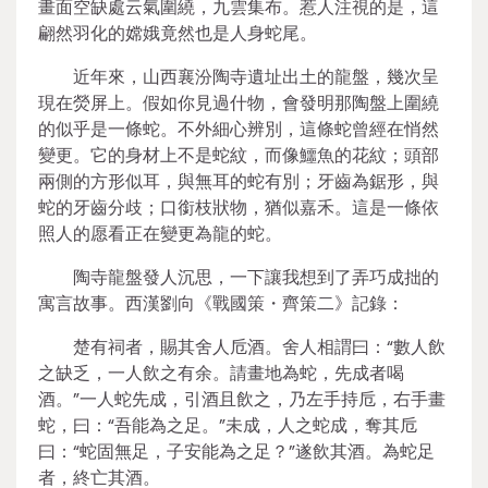
畫面空缺處云氣圍繞，九雲集布。惹人注視的是，這
翩然羽化的嫦娥竟然也是人身蛇尾。
近年來，山西襄汾陶寺遺址出土的龍盤，幾次呈
現在熒屏上。假如你見過什物，會發明那陶盤上圍繞
的似乎是一條蛇。不外細心辨別，這條蛇曾經在悄然
變更。它的身材上不是蛇紋，而像鱷魚的花紋；頭部
兩側的方形似耳，與無耳的蛇有別；牙齒為鋸形，與
蛇的牙齒分歧；口銜枝狀物，猶似嘉禾。這是一條依
照人的愿看正在變更為龍的蛇。
陶寺龍盤發人沉思，一下讓我想到了弄巧成拙的
寓言故事。西漢劉向《戰國策・齊策二》記錄：
楚有祠者，賜其舍人卮酒。舍人相謂曰：“數人飲
之缺乏，一人飲之有余。請畫地為蛇，先成者喝
酒。”一人蛇先成，引酒且飲之，乃左手持卮，右手畫
蛇，曰：“吾能為之足。”未成，人之蛇成，奪其卮
曰：“蛇固無足，子安能為之足？”遂飲其酒。為蛇足
者，終亡其酒。