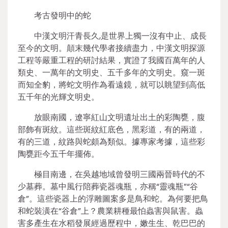
考古發明中的蛇
中漢文明汗青長久,是世界上獨一沒有中止、成長
至今的文明。顛末幾代學者接續盡力，中漢文明探源
工程等嚴重工程的研討結果，實證了我國百萬年的人
類史、一萬年的文明史、五千多年的文明史。窺一斑
而知全豹，將蛇文明作為看遠鏡，就可以眺望到高低
五千年的光輝文明史。
放眼南國，遼寧紅山文明遺址出土的彩陶甕，腹
部飾有斑紋。這些斑紋紅底色，黑彩道，有的兩道，
有的三道，紋路與蛇頗為類似。據專家考據，這些彩
陶甕距今五千年擺佈。
極目南邊，在吳越地域曾發明三國兩晉時代的不
少墓葬。墓中風行陪葬瓷器魂瓶，亦稱“靈魂瓶”“谷
倉”。這些瓷器上的浮雕圖案多是鳥和蛇。為何要把鳥
和蛇裝潢在“谷倉”上？農業耕種最怕蟲害與鼠害。蟲
害多產生在水稻發展經過歷程中，嫩生生、乾巴巴的