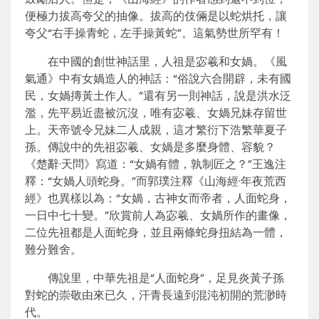
便極力拔高夸父的抽像。拔高的伎倆是以蛇烘托，讓
夸父“右手操青蛇，左手操黃蛇”。這氣勢世所罕有！
在中國的創世神話里，人祖是宓羲和女媧。《風
氣通》中有女媧造人的神話：“俗說六合開辟，未有國
民，女媧摶黃土作人。”還有另一則神話，說是洪水泛
濫，先平易近盡被沉沒，唯有宓羲、女媧兄妹存留世
上。天帝號令兄妹二人成親，這才繁衍下浩繁華夏子
孫。傳說中的先祖宓羲、女媧是多麼身體、容貌？
《楚辭·天問》寫道：“女媧有體，孰制匠之？”王逸注
釋：“女媧人頭蛇身。”而郭璞注釋《山海經·年夜荒西
經》也異樣以為：“女媧，古神女而帝者，人面蛇身，
一日中七十變。”欣賞前人為宓羲、女媧所作的畫像，
二位先祖都是人面蛇身，並且兩條蛇身扭結為一體，
難分難舍。
傳說里，中華先祖是“人面蛇身”，足見炎黃子孫
對蛇的崇敬由來已久，汗青長遠到混沌初開的荒渺時
代。