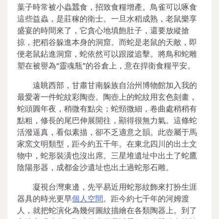
葉子時常被小蟲蠶食，招致食糧增產。鳥雀可以啄食
這些益蟲，是莊稼的衛士。一旦水稻成熟，老鼠樂享
盛宴的時間來了，它貪心地填飽肚子，還要放縱搶
掠，把稻谷躲進本身的洞窟。而蛇是老鼠的天敵，即
便老鼠鉆進洞窟，蛇依然可以跟蹤追擊。將鳥和蛇雕
塑在被譽為“靈魂瓶”的谷倉上，意在捍衛食糧平安。
遠眺西部，甘肅甘南躲族自治州博物館加入我的
最愛著一件蛇紋彩陶壺。陶壺上的蛇紋用玄色刻畫，
蛇頭圓年夜，稍微有點尖；蛇頸微細，卷曲處稍稍有
點粗，修長的尾巴伸展開往，顯得很無力氣。這條蛇
活潑逼真，看似素描，卻不乏適意之韻。此壺屬于馬
家窯文明類型，距今約五千年。在東北四川的出土文
物中，蛇形裝潢也沒出席。三星堆遺址中出土了蛇鷹
陰陽形器，成都金沙遺址也出土過蛇形石雕。
凝視台灣東邊，先平易近用蛇形紋飾來打扮生涯
器具的時光更早
個人空間
。距今約七千年的河姆渡
人，就把蛇演化為幾何圖紋描繪在各類陶器上。到了