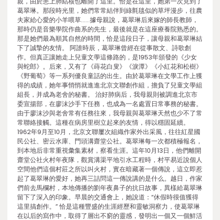
親，由於患上肺結核也離開了這里。恰是在這里，她第一次見到了
葛翠琳。那段時光里，她們常常結伴到綠氈毯似的草坪漫步，往農
夫家給心愛的小羊喂草……據母親說，葛翠琳后來嫁的師長教師，
那時仍是音樂學院作曲系的先生，最後就是在這座療養院熟悉的。
那是她們最為順其自然的時間，恰是這段日子，讓母親和葛翠琳結
下了誠摯的友情。 阿誰時辰，葛翠琳曾經在從事散文、詩歌創
作。但真正讓她走上兒童文學這條路的，是1953年頒發的《少女
與蛇郎》。后來，又有了《蒔花白叟》《淚潭》《小紅花和松樹》
《野葡萄》等一系列優良童話的出生。由於葛翠琳在文學工作上獲
得的成績，她年事悄悄就進進北京文聯創作組，擔負了兒童文學組
組長，并成為老舍的秘書。 治好肺病后，我母親則被調進北京市
委宣揚部，在廖沫沙手下任務，也成為一名處置日常事務的秘書。
由于廖沫沙與老舍常有任務往來，我母親與葛翠琳天然也少不了常
常聯絡接觸。這種在病房里樹立起來的友情，得以穩固延續。
1962年9月至10月，北京文聯屢次組織作家外出采風，往往紅星國
民公社、密云水庫、門頭溝齋堂公社。葛翠琳每一次都積極報名，
到本地后非常重視彙集素材，察看生涯。這年10月13日，他們離開
齋堂公社火村年夜隊，觀賞溝渠平地引水工程時，村平易近說個人
空間他們這個村莊之所以叫火村，實在暗藏著一個傳說，這立即惹
起了葛翠琳的愛好，她再三詰問這一傳說講的是什么。越日，作家
們前去馬欄村，本地傳播的劉年夜鼻子的抗日故事，異樣給葛翠琳
留下了深入的印象。早晨的交通會上，她說道：“休假時很值獲得
這里搞創作。” 恰是這種豐盛的生涯經歷和靈敏洞察力，使葛翠琳
在以后的寫作中，取得了層出不窮的靈感，發明出一個又一個鮮活