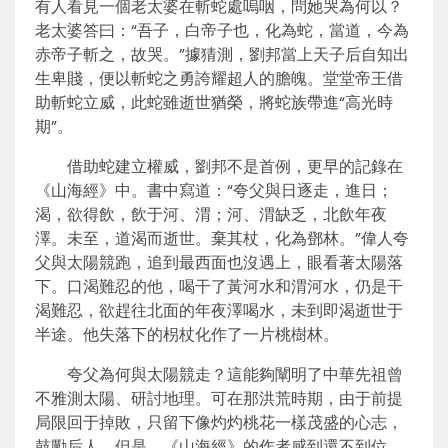
有人看見一個老太婆在斬蛇處嗚咽，問她哭為何以？
老太婆答曰：“吾子，白帝子也，化為蛇，當道，今為
赤帝子斬之，故哭。”據猜測，劉邦當上天子后自知出
生卑賤，便以斬蛇之勇誇耀超人的膽魄。堂堂帝王借
助斬蛇立威，此蛇雖逝世猶榮，將蛇族帶進“高光時
期”。
借助蛇建立權威，劉邦不是首例，更早的記錄在
《山海經》中。書中寫道：“夸父與日逐走，進日；
渴，欲得飲，飲于河、渭；河、渭缺乏，北飲年夜
澤。未至，道渴而逝世。棄其杖，化為鄧林。”偉人夸
父與太陽競跑，追到最西面也沒遇上，眼看著太陽落
下。口渴難忍的他，喝干了黃河水和渭河水，仍是干
渴難忍，欲趕往北面的年夜澤喝水，未到即渴逝世于
半途。他失落下的枴杖化作了一片桃樹林。
夸父為何與太陽競走？這能夠闡明了中華先祖曾
不雅測太陽、研討地理。可在那洪荒時期，由于前提
局限回于掉敗，只留下像灼灼桃花一樣茂盛的心志，
鼓勵后人。但是，《山海經》的作者感到還不到位，