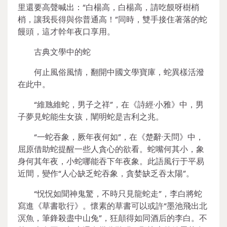
里還要高聲喊出：“白楊高，白楊高，請吃饃呀樹梢
梢，讓我長得與你普通高！”同時，雙手接住著落的蛇
饅頭，這才幹年夜口享用。
古典文學中的蛇
何止風俗風情，翻開中國文學寶庫，蛇異樣活潑
在此中。
“維虺維蛇，男子之祥”，在《詩經·小雅》中，男
子夢見蛇能生女孩，闡明蛇是吉利之兆。
“一蛇吞象，厥年夜何如”，在《楚辭·天問》中，
屈原借助蛇提醒一些人貪心的欲看。蛇嘴何其小，象
身何其年夜，小蛇哪能吞下年夜象。此語風行于平易
近間，變作“人心缺乏蛇吞象，貪婪缺乏吞太陽”。
“怳怳如聞神鬼驚，不時只見龍蛇走”，李白將蛇
寫進《草書歌行》。懷素的草書可以或許“墨池飛出北
溟魚，筆鋒殺盡中山兔”，狂顛得如同酒后的李白。不