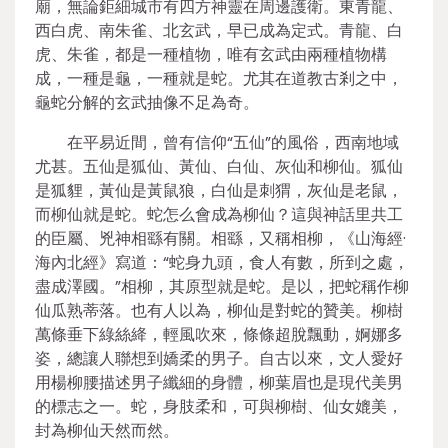
廟，無論鉅細城市有四方神靈在周邊護衛。東青龍、
西白虎、南朱雀、北玄武，早已成為定式。青龍、白
虎、朱雀，都是一種植物，唯有玄武由兩種植物構
成，一種是龜，一種就是蛇。尤其在道教古剎之中，
龜蛇分解的玄武抽像不足為奇。
在平易近間，曾有信仰“五仙”的風俗，西南地域
尤甚。五仙是狐仙、黃仙、白仙、灰仙和柳仙。狐仙
是狐貍，黃仙是黃鼠狼，白仙是刺猬，灰仙是老鼠，
而柳仙就是蛇。蛇怎么會成為柳仙？這與神話里共工
的臣屬、兇神相繇有關。相繇，又稱相柳，《山海經·
海內北經》寫道：“蛇身九頭，食人有數，所到之處，
盡成澤國。”相柳，其原型就是蛇。是以，把蛇稱作柳
仙瓜熟蒂落。也有人以為，柳仙是對蛇的贊美。柳樹
萬條垂下綠絲絳，輕風吹來，條條超脫飄動，婀娜多
姿，總讓人聯想到嬌柔的男子。自古以來，文人愛好
用楊柳腰描述男子纖細的身體，柳葉眉也是現代美男
的標志之一。蛇，身肢柔和，可與柳樹、仙女媲美，
封為柳仙天然而然。