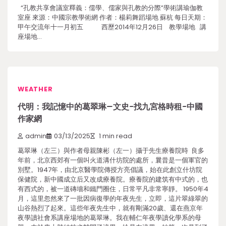
“孔教共享會議室釋義：儒學、儒家與孔教的分際”學術講瑜伽教
室座 來源：中國宗教學術網 作者：楊莉舞蹈場地 蘇杭 每日天期：
甲午交流年十一月初五 西歷2014年12月26日 教學場地 講
座場地…
WEATHER
代明：我記憶中的葛翠琳–文史-找九宮格時租-中國
作家網
admin
03/13/2025
1 min read
葛翠琳（左三）與作者母親陳彬（左一）攝于先生療養院時 良多
年前，北京西郊有一個叫火道溝什坊院的處所，曩昔是一個軍官的
別墅。1947年，由北京醫學院傳授方亮倡議，始在此創立什坊院
保健院，新中國成立后又改成療養院。療養院的建筑有中式的，也
有西式的，被一道磚墻和鐵門圈住，日常平凡非常寧靜。 1950年4
月，這里忽然來了一批因病復學的年夜先生，立即，這片翠綠翠的
山谷熱烈了起來。這些年夜先生中，就有剛滿20歲、還在燕京年
夜學讀社會系講座場地的葛翠琳。我在輔仁年夜學讀化學系的母