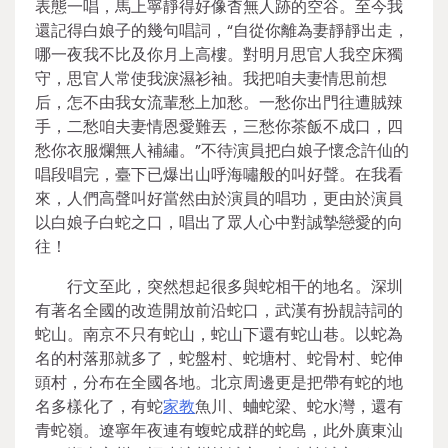
表態一唱，馬上寧靜得好像杳無人跡的空谷。至今我
還記得白娘子的幾句唱詞，“自從你離為妻靜靜出走，
哪一夜我不比及你月上高樓。對明月思官人我空床獨
守，思官人常使我淚濕衫袖。我把咱夫妻情思前想
后，怎不由我女流輩愁上加愁。一愁你出門往遭賊辣
手，二愁咱夫妻情恩愛難丟，三愁你茶飯不成口，四
愁你衣服爛無人補繡。”不待演員把白娘子懷念許仙的
唱段唱完，臺下已爆出山呼海嘯般的叫好聲。在我看
來，人們高聲叫好當然由於演員的唱功，更由於演員
以白娘子白蛇之口，唱出了眾人心中對誠摯戀愛的向
往！
行文至此，突然想起很多與蛇相干的地名。深圳
有著名全國的改造開放前沿蛇口，武漢有扮靚詩詞的
蛇山。南京不只有蛇山，蛇山下還有蛇山巷。以蛇為
名的村落那就多了，蛇盤村、蛇塘村、蛇骨村、蛇伸
頭村，分布在全國各地。北京周邊更是把帶有蛇的地
名多樣化了，有蛇
家教
魚川、蛐蛇梁、蛇水灣，還有
青蛇嶺。遼寧年夜連有蝮蛇成群的蛇島，此外廣東汕