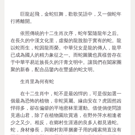
巨龍起飛，金蛇狂舞，歡歌笑語中，又一個蛇年
行將離開。
依照傳統的十二生肖次序，蛇年緊隨龍年之后。
在長久的中漢文化里，虛擬的龍脫胎于實有的蛇。龍
以蛇而生，蛇因龍而榮。中華兒女是龍的傳人，龍早
已成為國人的精力象征之一。而蛇圖騰也異樣曾存在
于中華平易近族長久的汗青文明中。讓我們在闔家團
聚的新春，配合品鑒內在豐盛的蛇文明。
生肖里為何有蛇
在十二生肖中，蛇不是最凶悍的，可是假如選一
個最為恐怖的植物，非蛇莫屬。緣由安在？虎固然凶
悍得多，卻在偏僻的平地密林里運動。借使倘使問誰
見過山君，除了在植物園欣賞過，在野外萍水相逢者
少之又少。相反，在鄉村生涯過的良多人都見過蛇。
蛇，身材修長，與鄉村割草捆麥子用的繩索簡直沒有