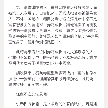
第一個畫出蛇的人，由於給蛇添足掉往瓊漿，而
被第二人享用了。自古以來，弄巧成拙者都被視為蠢
人，不外，若是換一種目光看，這位添足者未必不是
富有想象力的藝術家。弄巧成拙，讓蛇邁開了向龍改
變的第一個步驟，再添角、添須、添尾……就是今世起
飛寰宇的中國龍。難怪眾人如許歸納綜合龍：“牛頭馬
面蛇身子，雞爪魚鱗蝦尾巴。”
此時再來看那位因弄巧成拙而丟失落瓊漿的人，
他非但不笨拙，並且眼光弘遠，不為杯酒沉醉，志在
發明代表炎黃子孫巨大幻想的中國龍。
話說回來，從陶寺龍盤到弄巧成拙，龍的抽像在
演進中千變萬化，但無論其形狀若何演化，以蛇為主
體的特征，卻亙古不變。
無處不在的蛇風俗
供奉四方神靈，是平易近間久有的風俗。若是建