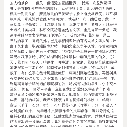
的人物抽像、一個又一個活潑的童話世界。 我第一次見到葛翠
琳，是在1981年中學剛結業時。我記得很明白，那天她訪問我家，
梳著一對長長的、黝黑發亮的年夜辮子，臉上瀰漫著淺笑，非常和
氣可親，母親讓我管她叫“葛阿姨”。就在那一次，她送給了我一本
童話集《野葡萄》。那時我才發明，本來這世界上還有人可以寫得
出這么甘美純凈、私密空間詩意盎然的文字。也是從那一天起，我
這平生跟兒童文學的緣分便注定了。 我再次見到葛阿姨，是二十
年后的事了。這時的她，已是享譽國際外的有名兒童文學大師，出
書了良多書，取得過國際那時一切的兒童文學年夜獎。盡管葛阿姨
頭發花白，臉蛋也有不少皺紋，但當她脖子上披著一條淺綠色紗巾
呈現在我眼前時，我仍然感到她就像叢林中翩但是至的仙女。 那
天，我們聊了好久，聊創作，聊生涯，聊家庭。我提到母親很盼望
能來探望一下老伴侶，頓時被葛阿姨禁止，她說：“你母親也上歲
數了，有什么事在德律風里說就行，萬萬別讓她往返跑。再說與其
有功夫招待你母親，還不如花時光培育你們呢！”這最后一句，能
夠是我這輩子聽到過的最暖和的話，足以讓我激動畢生，永不克不
及忘。 簡直，葛翠琳平生一直把像我如許愛好文學的青年作者，
當成兒童文學將來的盼望來不遺餘力地培育，哪怕需求支出本身很
年夜一部門的精神。我后來陸續出書的長篇科幻小說《白鴿島》、
童話《剪子、石頭、布》、少年景長小說《竹馬》，無一不滲入了
葛阿姨的血汗。 葛翠琳不只關懷作者的文學創作，還非分特別追
蹤關心他們的生涯和任務，這點尤難家教堪能寶貴。我和其他幾位
作者曾出過一套童話叢書，葛阿姨是這套叢書的主編。我往她家掏
出版社的合同和稿費時，她突然輕聲對我說：“為這本書，誰誰出