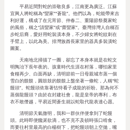
平易近間對蛇的崇敬良多，江南更為廣泛。江蘇
宜興人將蛇稱為“蠻家”“蒼龍”。他們以為，蛇能帶來吉
利好運，構成了在元宵節、仲春二、重陽節祭奠家蛇
的風俗，稱之“請蠻家”或“齋蠻家”。臺灣排灣人自稱百
步蛇后裔，愛好用蛇裝潢本身，不少婦女將蛇紋刺在
手臂上，以此為美。排灣族酋長家里的器具多裝潢蛇
圖案。
天南地北掃描了一圈，卻忘了本身本就是在蛇文
明陶冶下長年夜的。孩童時代生涯在村落，哪怕家里
食糧再少、白面再缺，清明節前一日母親城市蒸一個
雪白的饃饃，圓鼓鼓的饃饃上盤坐著一條蛇，人稱“蛇
饅頭”。蛇饅頭依靠著怙恃看子成龍的祈盼。那為何不
蒸個龍饅頭？由於在封建社會，龍是皇帝的專利，布
衣不敢僭越，平易近間蒼生就以蛇取代龍表達心愿。
清明節天氣微明，我和一群伙伴便拿到了蛇饅
頭。此時即便饞涎欲滴，也不克不及頓時張口啃食，
而要往村里最高的白楊樹下，把蛇饅頭朝上空拋，嘴