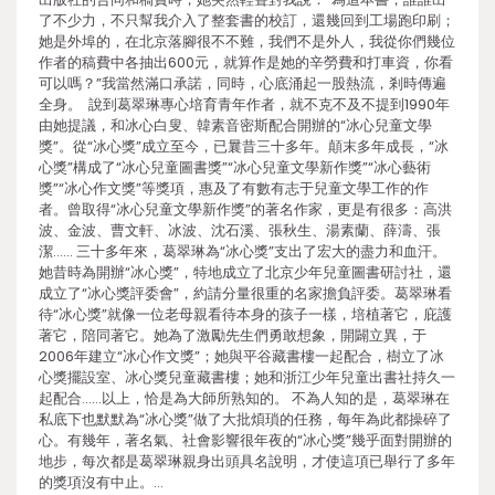
了不少力，不只幫我介入了整套書的校訂，還幾回到工場跑印刷；
她是外埠的，在北京落腳很不不難，我們不是外人，我從你們幾位
作者的稿費中各抽出600元，就算作是她的辛勞費和打車資，你看
可以嗎？”我當然滿口承諾，同時，心底涌起一股熱流，剎時傳遍
全身。 說到葛翠琳專心培育青年作者，就不克不及不提到1990年
由她提議，和冰心白叟、韓素音密斯配合開辦的“冰心兒童文學
獎”。從“冰心獎”成立至今，已曩昔三十多年。顛末多年成長，“冰
心獎”構成了“冰心兒童圖書獎”“冰心兒童文學新作獎”“冰心藝術
獎”“冰心作文獎”等獎項，惠及了有數有志于兒童文學工作的作
者。曾取得“冰心兒童文學新作獎”的著名作家，更是有很多：高洪
波、金波、曹文軒、冰波、沈石溪、張秋生、湯素蘭、薛濤、張
潔…… 三十多年來，葛翠琳為“冰心獎”支出了宏大的盡力和血汗。
她昔時為開辦“冰心獎”，特地成立了北京少年兒童圖書研討社，還
成立了“冰心獎評委會”，約請分量很重的名家擔負評委。葛翠琳看
待“冰心獎”就像一位老母親看待本身的孩子一樣，培植著它，庇護
著它，陪同著它。她為了激勵先生們勇敢想象，開闢立異，于
2006年建立“冰心作文獎”；她與平谷藏書樓一起配合，樹立了冰
心獎擺設室、冰心獎兒童藏書樓；她和浙江少年兒童出書社持久一
起配合……以上，恰是為大師所熟知的。 不為人知的是，葛翠琳在
私底下也默默為“冰心獎”做了大批煩瑣的任務，每年為此都操碎了
心。有幾年，著名氣、社會影響很年夜的“冰心獎”幾乎面對開辦的
地步，每次都是葛翠琳親身出頭具名說明，才使這項已舉行了多年
的獎項沒有中止。…