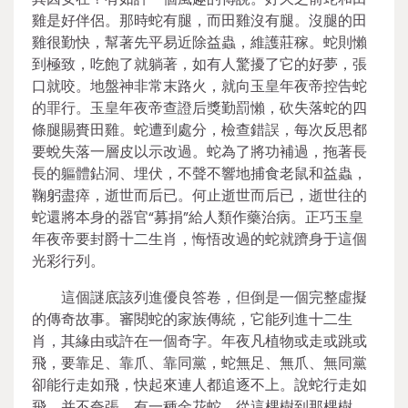
雞是好伴侶。那時蛇有腿，而田雞沒有腿。沒腿的田
雞很勤快，幫著先平易近除益蟲，維護莊稼。蛇則懶
到極致，吃飽了就躺著，如有人驚擾了它的好夢，張
口就咬。地盤神非常末路火，就向玉皇年夜帝控告蛇
的罪行。玉皇年夜帝查證后獎勤罰懶，砍失落蛇的四
條腿賜賚田雞。蛇遭到處分，檢查錯誤，每次反思都
要蛻失落一層皮以示改過。蛇為了將功補過，拖著長
長的軀體鉆洞、埋伏，不聲不響地捕食老鼠和益蟲，
鞠躬盡瘁，逝世而后已。何止逝世而后已，逝世往的
蛇還將本身的器官“募捐”給人類作藥治病。正巧玉皇
年夜帝要封爵十二生肖，悔悟改過的蛇就躋身于這個
光彩行列。
這個謎底該列進優良答卷，但倒是一個完整虛擬
的傳奇故事。審閱蛇的家族傳統，它能列進十二生
肖，其緣由或許在一個奇字。年夜凡植物或走或跳或
飛，要靠足、靠爪、靠同黨，蛇無足、無爪、無同黨
卻能行走如飛，快起來連人都追逐不上。說蛇行走如
飛，并不夸張。有一種金花蛇，從這棵樹到那棵樹，