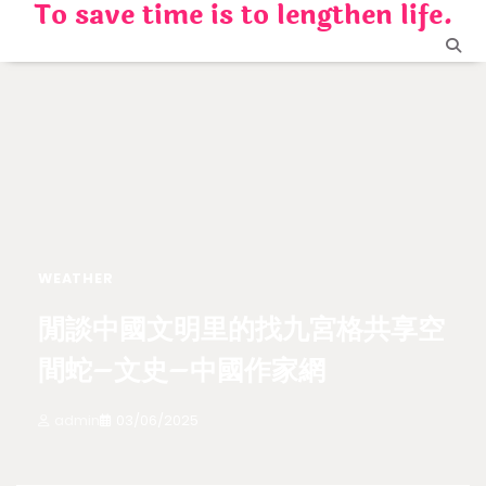
To save time is to lengthen life.
Skip
to
content
WEATHER
閒談中國文明里的找九宮格共享空
間蛇–文史–中國作家網
admin
03/06/2025