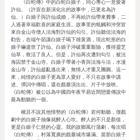
《白蛇傳》中的白蛇白娘子，同心專心一意愛著
許仙。（許宣在新演化出的故事中，已更名為許
仙。）白娘子與許仙成婚，不再給許仙帶來費事，二
人過著幸福歡喜的家庭生涯。故事里的牴觸和沖突皆
來自金山寺僧人法海對許仙的勾引。許仙聽信法海的
勸告，在端午節讓白娘子喝下雄黃酒，現出蛇形的白
娘子嚇逝世了許仙。白娘子沖破重重艱險，獲得靈芝
仙草，救活了良人。但是，許仙再次遭到勾引，被法
海囚禁于金山寺。白娘子帶著小青與法海斗法，水漫
金山寺，許仙趁亂逃出來，無情人才重又團圓。這一
來，純情的白娘子更為眾人愛好，不只在故事中講
述、彈詞中傳唱，還在戲臺演出出、片子中放映。
《白蛇傳》被公以為中國四年夜平易近間戀愛傳說中
最為動聽的一個。
權且不說其他情勢的《白蛇傳》若何動聽，僅戲
劇中的白娘子抽像就醉人心坎。醉人的不只是顏值，
更是白娘子仁慈的心靈。我的故鄉風行蒲劇，每次唱
《白蛇傳》，村落寬廣的戲臺城市爆滿。當那白娘子