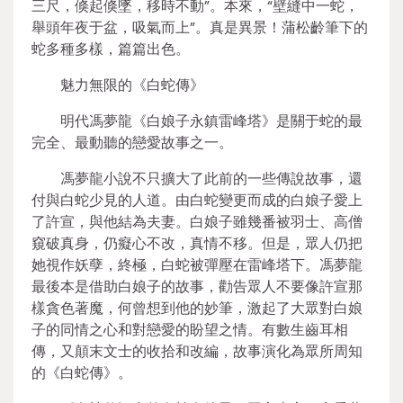
三尺，倏起倏墜，移時不動”。本來，“壁縫中一蛇，
舉頭年夜于盆，吸氣而上”。真是異景！蒲松齡筆下的
蛇多種多樣，篇篇出色。
魅力無限的《白蛇傳》
明代馮夢龍《白娘子永鎮雷峰塔》是關于蛇的最
完全、最動聽的戀愛故事之一。
馮夢龍小說不只擴大了此前的一些傳說故事，還
付與白蛇少見的人道。由白蛇變更而成的白娘子愛上
了許宣，與他結為夫妻。白娘子雖幾番被羽士、高僧
窺破真身，仍癡心不改，真情不移。但是，眾人仍把
她視作妖孽，終極，白蛇被彈壓在雷峰塔下。馮夢龍
最後本是借助白娘子的故事，勸告眾人不要像許宣那
樣貪色著魔，何曾想到他的妙筆，激起了大眾對白娘
子的同情之心和對戀愛的盼望之情。有數生齒耳相
傳，又顛末文士的收拾和改編，故事演化為眾所周知
的《白蛇傳》。