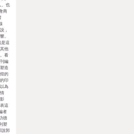
人、也
會商
者
線
小說，
影響。
就是這
和其他
待。看
本刊編
它塑造
輝煌的
入的印
，以為
層情
的影
代表這
編者
功德
利塑
卻說郭