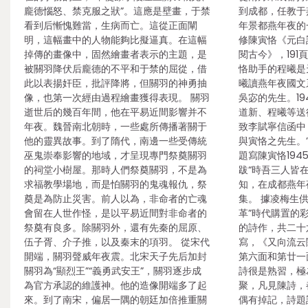
龐德惱怒、禁克服之狀”。這應是壁畫，于禁
到成都，任教于
看到后慚愧難當，生病而亡。這從正面闡
年景都燕年夜的
明，這幅畫中的人物能夠比擬逼真。在這幅
修陳寅恪《元白
掉傳的畫像中，固然繪畫者表示的主題，是
閱古今》，19
被關羽降伏后龐德的不平和于禁的屈從，借
恪助手的程曦是
此以表揚奸臣，批評降將，但關羽的神勇抽
曦讀燕年夜國文
像，也第一次經由過程繪畫獲得表現。 關羽
吳宓的先生。1
逝世后的幾百年間，他在平易近間影響并不
道新、程曦等送行
年夜。魏晉南北朝時，一些處所傳播著關于
致李賦寧信函中
他的靈異故事。到了隋代，南邊一些受傳統
與寅恪之先生。”
巫鬼崇奉影響的地域，才呈現專門祭奠關羽
題寫陳寅恪19
的祠堂小樹屋。那時人們祭奠關羽，不是為
跋“時吾三人皆
求福教學場地，而是怕關羽的鬼魂報仇，祭
知，在成都燕年
奠是為防止災害。前人以為，非命者的亡魂
集。 據凌梅生
會留在人世作怪，是以平易近間對非命者的
革”時代購置的
祭奠有良多。除關羽外，還有先秦的屈原、
的詩作，共二十
伍子胥、介子推，以及秦末的項羽。 從宋代
寫，《又向流云
開端，關羽聲威年夜震。北宋天子先后加封
第六面和第廿一
關羽為“顯烈王”“義勇武安王”，關羽逐步成
詩很是熟習，極
為官方承認的維護神。他的造像開端多了起
聚，凡見陳詩，
來。到了南宋，偏居一隅的朝廷加倍推重關
偶有掉記，詩題