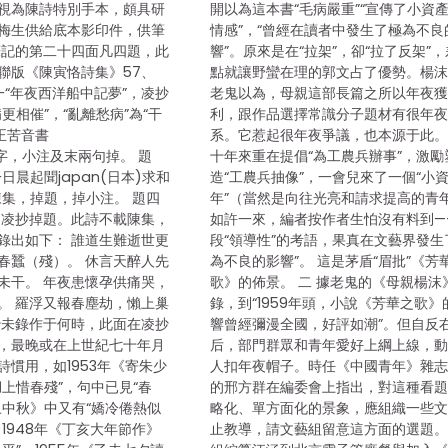
視為陳詩特別手本，頗具研
開以為這本書“毛病嚴重”“宣傳了小資
梅生供給底本影印件，供筆
情感”，“曾經在讀者中發生了極為不良
筆記的第二十四面凡四題，此
響”。原來是在“拉架”，卻“拉了反架”
聯版《陳寅恪詩集》57、
點就讓野蠻在理的郭文占了優勢。楊
題一“年夜西洋船中記夢”，凌抄
老鬼以為，母親這部長篇之所以年夜
更相催”，“亂離愁病”為“干
利，跟作品選擇常識分子題材有很年
正苦音書
系。它惹起很年夜爭議，也本源于此
恨”字，小注及末兩句掉。 題
十年來重在提倡“為工農兵辦事”，激勵
日晨起聞japan(日本)求和
造“工農兵抽像”，一會兒來了一個“小
陳集，掉題，掉小注。 題四
年”（當然是向往光亮和請求提高的青
，凌抄掉題。此詩不載陳集，
如許一來，編者按作者生怕沒有料到—
錄出如下： 誰道生難逝世更
段“領導性”的考語，果真在文藝界發生
春蠶（殘）。 休言天醉人先
為不良的影響”。 這是茅盾“眉批”《芳
未干。 年夜患懷孕供痛哭，
歌》的佈景。 二 據老鬼的《母親楊沫
。 羅浮又報春塵劫，懶上巢
錄，到“1959年頭，小說《芳華之歌》
抄未錄作于何時，此面在凌抄
響曾經彌漫全國，好評如潮”。但自反
，最晚或在上世紀七十年月
后，部門群眾和青年愛好上綱上線，
詩慣用，如1953年《寄朱少
人扣年夜帽子。時任《中國青年》雜
上惜春殘”，句中已見“春
的邢方群在編委會上指出，對這種看
丑中秋》中又有“嬌冷倦熱似
略化、單方面化的景象，應組織一些
”，1948年《丁亥大年節作》
止教導，請文藝組留意這方面的選題