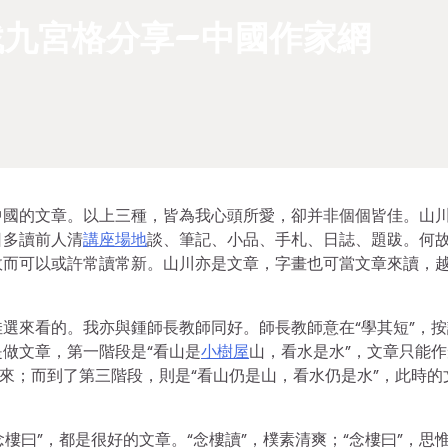
找九宮格分享–中國作家網
中國的文章。以上三種，皆為我心頭所愛，卻并非個個皆佳。山
日多讀前人清
講座場地
談、筆記、小品、手札、日誌、題跋。何
故而可以或許常讀常新。山川亦是文章，字畫也可當文章來讀，
選來看的。我亦與鍾師長教師同好。師長教師意在“學其短”，按
做文章，第一階段是“看山是
小樹屋
山，看水是水”，文章只能
起來；而到了第三階段，則是“看山仍是山，看水仍是水”，此時的
樓曰”，都是很好的文章。“念樓讀”，樸素清爽；“念樓曰”，思