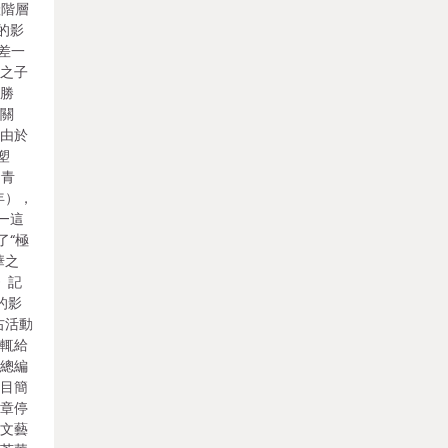
產階層
的影
，差一
沫之子
獲勝
夜關
。由於
塑
資青
年），
—這
了“極
華之
》記
的影
右活動
動輒給
志總編
題目簡
文章停
。文藝