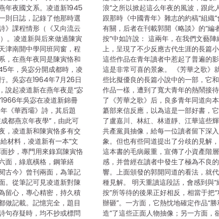
燕年夜國文系。凌道新1945
浪”之所以掀起這么年夜的風波，跟此
一則日誌，記錄了他那時選
跟那時《中國青年》雜志的約稿“組織”
詩》課程情形（《又向流云
有關，后者在刊載郭開《略談》的“編
1頁）。凌道新與后來做過陳寅
按”中如許說： 這兩年，在我們文藝陣
天津南開中學同班同窗，程
上，呈現了不少反應古代生涯的長篇
系，在燕年夜同是陳寅恪和
這些作品在青年讀者中惹起了普遍的
945年，吳宓分開成都時，凌
這是非常可喜的景象。 《芳華之歌》
。吳宓在1964年7月26日
些比擬優良的長篇小說中的一部，它
，說起凌道新在燕年夜是“宓
作品一樣，遭到了寬大青年的熱鬧接
1966年吳宓在凌道新錦冊
了《芳華之歌》后，良多青年同道向
45年《華西壩》詩，其后題
纂部來信反應，以為這是一部好書，
在成都燕京年夜學”，由此可
了盧嘉川、林紅、林道靜、江華這些
夜，凌道新和陳寅恪多有交
共產黨員抽像，給每一位讀者留下深
供給材料，凌道新有一本“文
象。但也有些同道提出了分歧的見解
彩面抄，專門用來錄寫陳寅恪
這本書的毛病嚴重，宣傳了小資產階
六面，綠底橫格，鋼筆繕
感，并曾經在讀者中發生了極為不良
閱古今》曾刊兩面，為筆記
響。上面頒發的郭開同道的看法，就
面。從筆記可見凌道新對陳
種見解。 明天重讀這段話，會感到與“
為留心，專心精密，持久積
按”所等待的後果正好相反，相當于把“
都做記載。記憶完全，題目
辦砸”。一方面，它熱忱地確定作品“勝
詩句存疑時，均不抄或標問
造”了這些正面人物抽像；另一方面，