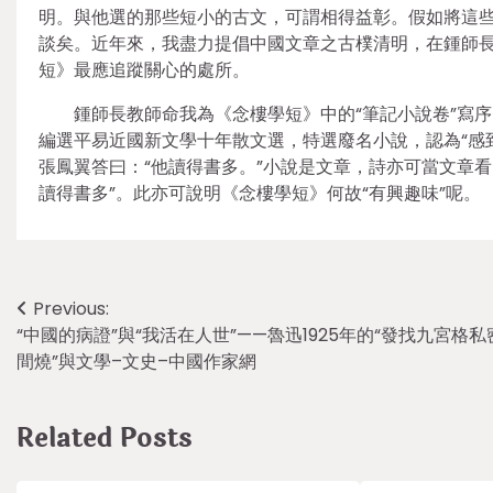
明。與他選的那些短小的古文，可謂相得益彰。假如將這些
談矣。近年來，我盡力提倡中國文章之古樸清明，在鍾師
短》最應追蹤關心的處所。
鍾師長教師命我為《念樓學短》中的“筆記小說卷”寫
編選平易近國新文學十年散文選，特選廢名小說，認為“感
張鳳翼答曰：“他讀得書多。”小說是文章，詩亦可當文章
讀得書多”。此亦可說明《念樓學短》何故“有興趣味”呢。
Post
Previous:
“中國的病證”與“我活在人世”——魯迅1925年的“發找九宮格私
navigation
間燒”與文學–文史–中國作家網
Related Posts