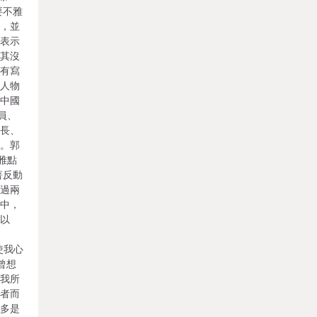
要不雅
調，並
我表示
尤其沒
沒有寫
醒人物
《中國
員、
所長、
較。郭
雅點
著反動
讀過兩
動中，
完以
紅
使我心
曾想
。我所
出者而
良多是