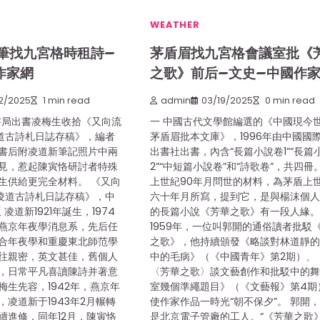
WEATHER
筆找九宮格時租詩–
茅盾眉找九宮格會議室批《
作家網
之歌》前后–文史–中國作
2/2025
1 min read
admin
03/19/2025
0 min read
華書局出書凌梅生收拾《又向流
一 中國古代文學館編選的《中國現今
道古詩札日誌存稿》，編者
茅盾眉批本文庫》，1996年由中國國
書后附凌道新筆記照片中兩
出書社出書，內含“長篇小說卷1”“長篇
見，惹起陳寅恪研討者特殊
2”“中短篇小說卷”和“詩歌卷”，共四冊
生供給更完全材料。 《又向
上世紀90年月問世的材料，為茅盾上
凌道古詩札日誌存稿》，中
六十年月所寫，提到它，是與楊沫個
 凌道新1921年誕生，1974
的長篇小說《芳華之歌》有一段人緣
燕京年夜學消息系，先后任
1959年，一位叫郭開的通俗讀者批駁
合年夜學和重慶東北師范學
之歌》，他持續頒發《略談對林道靜
往親密，英文甚佳，舊個人
中的毛病》（《中國青年》第2期）、
，日常平凡喜讀陳詩并著意
〈芳華之歌〉談文藝創作和批駁中的
梅生先容，1942年，燕京年
室幾個準繩題目》（《文藝報》第4期
凌道新于1943年2月輾轉
使作家作品一時光“朝不保夕”。 郭開
續進修，同年12月，陳寅恪
是北京電子管廠的工人。“《芳華之歌