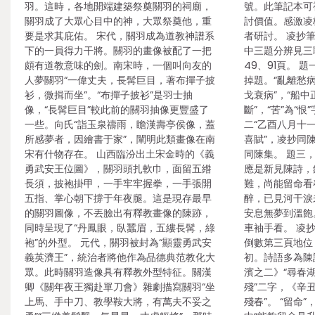
羽。這時，各地開端建築祭奠關羽的祠廟，
號。此筆記本可
關羽成了大眾心目中的神，大眾祭奠他，重
討價值。感激凌
要是求其庇佑。 宋代，關羽成為道教神譜系
者研討。 凌抄
下的一員得力干將。關羽的畫像被配了一把
中三題分辨見三
頗有道教意味的劍。南宋時，一個叫向友的
49、91頁。 
人夢關羽“一偉丈夫，長髯巨目，著布撣子披
掉題。“亂離愁病
衫，微揖而坐”。“布撣子披衫”是羽士抽
戈衰病”，“船中
像，“長髯巨目”較此前的關羽抽像更豐盛了
斷”，“苦”為“
一些。向氏“詣玉泉禱雨，瞻漢壽亭侯像，蓋
二“乙酉八月十一
所感夢者，因繪書于家”，闡明此類畫像在南
喜賦”，凌抄同
宋有什物存在。 山西臨汾出土宋金時的《義
同陳集。 題三
勇武安王位圖》，關羽頭扎軟巾，面留五綹
應是新見陳詩，
長須，披袍掛甲，一手牢牢握拳，一手張開
難，尚能留命看
五指、掌心朝下撐于年夜腿。這是現存最早
醉，已見河干淚
的關羽圖像，不丟臉出有釋教畫像的陳跡，
安息無夢到溫飽
同時呈現了“丹鳳眼，臥蠶眉，五縷長髯，綠
車袖手看。 凌
袍”的外型。 元代，關羽被封為“顯靈勇武安
倒數第三頁地位
義英濟王”，統治者將他作為品德典范教化大
初。詩語多為陳
眾。此時關羽造像具有釋教外型特征。關漢
濱之二》“尋春湖
卿《關年夜王獨赴單刀會》雜劇描寫關羽“坐
殘”二字，《辛
上馬、手中刀、教學鞍大將，有萬夫不妥之
殘春”。 “留命