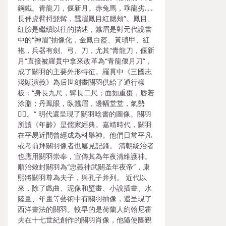
鋼鐵。青龍刀，偃新月。赤兔馬，乖龍劣……
長伸虎臂捋髭髯，蠶眉鳳目紅腮頰”。鳳目、
紅臉是繼續以往的描述，蠶眉是對元代說書
中的“神眉”抽像化，金鳳白盔、黃瑣甲、紅
袍，兵器有劍、弓、刀，尤其“青龍刀，偃新
月”直接被羅貫中拿來改革為“青龍偃月刀”，
成了關羽的主要外形特征。羅貫中《三國志
淺顯演義》為后世刻畫關羽供給了通行樣
板：“身長九尺，髯長二尺；面如重棗，唇若
涂脂；丹鳳眼，臥蠶眉，邊幅堂堂，氣勢
。” 明代還呈現了關羽唸書的圖像。關羽
所讀《年齡》是儒家經典。嘉靖時代，關羽
在平易近間曾經成為科舉神。他們日常平凡
或考前拜關羽像者也屢見記錄。 清朝統治者
也應用關羽崇奉，宣傳其為年夜清維護神。
順治敕封關羽為“忠義神武關圣年夜帝”，康
熙將關羽尊為夫子，與孔子并列。 近代以
來，除了戲曲、泥像和壁畫、小說插畫、水
陸畫、年畫等藝術中有關羽抽像，還呈現了
西洋畫法的關羽。較早的是荷蘭人約翰尼霍
夫在十七世紀創作的關羽肖像，他隨使團覲