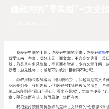
鍾叔河的“學其短”–文史
admin
03/07/2025
我愛好中國的山川，也愛好中國的字畫，更愛好
教學
我愛江南；字畫，我好宋元，而文章，不喜高文典冊，常
般，乃是其中多見性格，率真而有智趣，少有文章作態，
樸素，越見性格，才越是可以或許“相看兩不厭”吧。
鍾叔河師長教師編著《念樓學短》，我起首是當文章佳
章該長則長，該短則短，但我懂得鍾師長教師的深意，乃是
第二階段則是“看山不是山，看水不是水”，文章也便長了
章，即是短而有味，短而風趣，短而有美。
我很愛好讀鍾師長教師為選輯古文所寫的“念樓讀”和“念