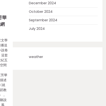
December 2024
October 2024
芳華
September 2024
家網
July 2024
世文學
際播送
小說卷
。這套
weather
世紀五
人空間
。
《芳華
的描述
《就
舞蹈教
），
，聽說
》風