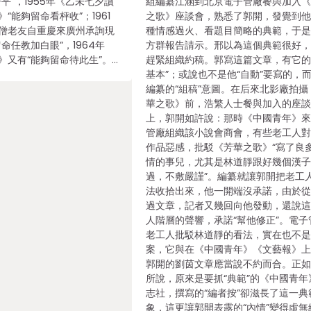
平”，1955年《乙未七夕讀
組編纂江涵到北京電子管廠餐與加入
“能夠留命看枰收”；1961
之歌》座談會，熟悉了郭開，發覺到
僧老友自重慶來廣州承詢現
種情感過火、看題目簡略的典範，于
命任教加白眼”，1964年
方群報告請示。邢以為這個典範很好
》又有“能夠留命待此生”。…
趕緊組織約稿。郭寫這篇文章，有它的
基本”；或說也不是他“自動”要寫的，
編纂的“組稿”意圖。在后來北影廠拍攝
華之歌》前，浩繁人士餐與加入的座
上，郭開如許說：那時《中國青年》
管廠組織該小說會商會，有些老工人
作品惡感，批駁《芳華之歌》“寫了良
情的事兒，尤其是林道靜跟好幾個漢
過，不敷嚴謹”。編纂就讓郭開把老工
法收拾出來，他一開端沒承諾，由於
過文章，記者又幾回向他發動，還說
人階層的聲響，承諾“幫他修正”。電子
老工人批駁林道靜的看法，實在也不
案，它與在《中國青年》《文藝報》
郭開的劉茵文章應當說不約而合。正
所說，原來是要抓“典範”的《中國青年
志社，撰寫的“編者按”卻滋長了這一典
象，這更讓郭開表露的“內情”變得虛無