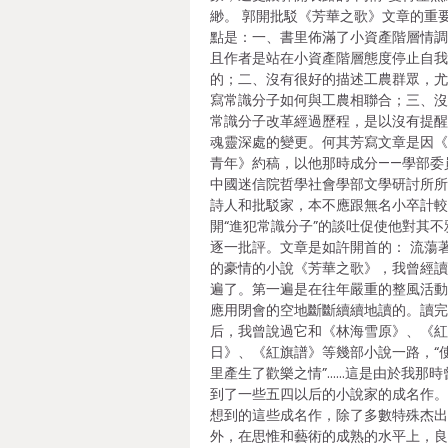
緲。 郭開批駁《芳華之歌》文章的重
點是：一、書里佈滿了小資產階層情
且作者是站在小資產階層態度停止自
的；二、沒有很好的描述工農群眾，
寫常識分子如何與工農相聯合；三、
常識分子改革經過歷程，是以沒有提
魂靈深處的變更。何其芳寫文章是因
青年》約稿，以他那時成分——學部委
中國迷信院哲學社會學部文學研討所
詩人和批駁家，本不應跟無名小卒計
開“進犯常識分子”的談吐促使他對其不
逐一批評。文章是如許開首的： 流蕩
的豪情的小說《芳華之歌》，我曾經
遍了。第一遍是在往年嚴重的整風活
應用閉會的空地斷斷續續地讀的。讀
后，我曾說過它和《林海雪原》、《
日》、《紅旗譜》等幾部小說一路，“
里產生了歡樂之情”……這是由於我那時
到了一些五四以后的小說家的成名作
想到的這些成名作，除了多數特殊杰
外，在思惟和藝術的成熟的水平上，