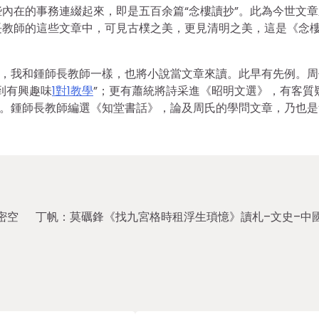
內在的事務連綴起來，即是五百余篇“念樓讀抄”。此為今世文章
長教師的這些文章中，可見古樸之美，更見清明之美，這是《念
序，我和鍾師長教師一樣，也將小說當文章來讀。此早有先例。周
到有興趣味
1對1教學
”；更有蕭統將詩采進《昭明文選》，有客質
看。鍾師長教師編選《知堂書話》，論及周氏的學問文章，乃也是
密空
丁帆：莫礪鋒《找九宮格時租浮生瑣憶》讀札–文史–中