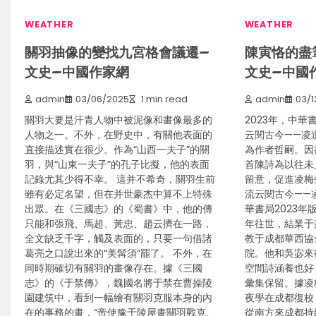
WEATHER
WEATHER
關羽抽像的變找九宮格會議遷–
陳寅恪的盡
文史–中國作家網
文史–中國
admin
03/06/2025
1 min read
admin
03/1
關羽大要是汗青人物中被泥像和畫像最多的
2023年，中
人物之一。不外，在野史中，有關他表面的
云閱古今——凌
直接描述實在很少。作為“山西一夫子”的關
為作者哲嗣。因
羽，與“山東一夫子”的孔子比擬，他的表面
首陳詩為以往未
記錄尤其少得不幸。 這并不希奇，關羽生前
留意，促進凌梅
雖有必定名望，但在并世豪杰中算不上特殊
流云閱古今——
出眾。在《三國志》的《蜀書》中，他的傳
華書局2023年版
只能和張飛、馬超、黃忠、趙云擠在一路，
年往世，結業于
全文缺乏千字，觸及表面的，只要一句借諸
教于成都華西協
葛亮之口說出來的“美髯須”罷了。 不外，在
院。他和吳宓來
同時期確切有關羽的畫像存在。據《三國
空間詩涵養也好
志》的《于禁傳》，魏國名將于禁在曹操陵
彙集保留。據凌
園建筑中，看到一幅繪有關羽克服本身的內
夜學在成都復校，
在的事務的畫，“帝使豫于陵屋畫關羽戰克、
從南方來成都持