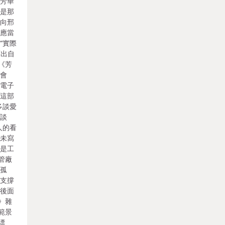
《芳華
他是那
是向邢
，應當
“實際
而出自
《芳
談會
來電子
對這部
多談愛
子談
人的看
從未寫
這是工
管廠
是孤
上支撐
如後面
》雜
範景
縹