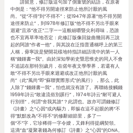
請留意，修訂版這句加了側重號的結語，在原著
中倒是：“他不得另開途徑來防止他所討厭的風
尚。”從“不得”到“不得不”；從1947年原著“他不得另開
途徑來防止”，到1978年修訂版“他不得不另出手眼來
迴避”且添“改正”二字——這般細嚼暨尖利尋味，恐誰
也不宜再草率地否定：此修訂版像回旋曲幾回再三說
起的阿誰“作者—他”，與其說在泛指普通稱呼上的第三
人稱，毋寧說是變開花樣地特指詳細語境中的第一人
稱“錢鍾書—我”。由於深知學術史暨思惟史的同人不會
不追認在那特別歲月，在偌年夜文學學界，若還有人
敢“不得不另出手眼來迴避或改正他所討厭的風
尚”（此“風尚”即“蘇聯實際形式”的風行），那么，此
人除了“錢鍾書—我”，怕也就沒有誰了。再聯絡接觸錢
1959年詩云“敢違流俗別蹊行”，1974年詩云“耐可避人
行別徑”，何謂“舍我其誰”？此謂也。故亦可謂錢修訂
《詩畫》之“心因”或內驅力，即躲在這不起眼的將“不
得”默默改為“不得不”的修辭細節里，多了一
個“不”字，它珍稀得一字令嬡，又鋒利得提綱契領。
這滴“血”凝聚著錢為何修訂《詩畫》之“心因”的DNA。