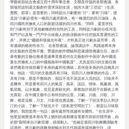
學藝術節結合會成立四十周年事念會、文聯及作協的各類會議、各
類場所談到過文藝創作需求深刻生涯，他誇大過“三切近”（生涯、
實際、群眾）是需要的，同時提出川劇要姓“川”，要有“川味”，便
是說“川劇必需有一種四川處所顏色，有一種濃烈的四川滋味，為
四川國民所膾炙人口的新穎活躍的四川作風。”同時，還需求找
到“川劇有別于其他劇種的特別性的工具，同時從川劇的分歧河流
和門戶以及每一門戶中分歧藝人的扮演藝術中往挖掘其普通性的工
具”，并將之“繼續和發揚光年夜”，才幹真正使川劇永葆芳華，具
有連續的藝術性命力。 在各類會議、論壇講話中，馬識途將本身
的文藝創作思惟不雅、豐盛的創作體驗和思慮感悟傳遞出往，啟示
著有數的文藝任務者思慮畢竟應若何在文藝創作中保持“為中國老
蒼生所膾炙人口的中國風格和中國氣度”，尤其是四川的文藝任務
者們應若何保持屬于本身的處所性傳統，若何使本身的作品獨具川
味。他說：“四川的文藝應具有川味。寫四川人物事務的作品，不
具有川味，那是不敷味的，假設不克不及說未入流的話。川味并不
是獵奇，而是要有四川人的氣質、風采、說話、情味、風趣感、風
氣習氣、山水氣象，並且是典範化的。家教如許就易于在藝術上奇
光異彩，在中國文藝中占有特別的位置。川劇、川曲、川歌、川
舞，都是這般，川文、川影視也應這般。了解一下狀況李劼人和沙
汀的小說，了解一下狀況片子《抓私密空間壯丁》，都是以川味取
勝的。我想套用一句話：越有處所性就越有全國性。” 在生涯中，
他更是稱贊過本身在早上聽到的成都播送電臺市郊節目標序曲，由
於那“顯明來自川劇音樂，就很動人。”也確定過四川歌舞團測驗考
試過的，將川劇的跳舞身材輸出到古代跳講座場地舞中往，說