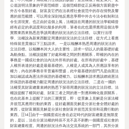
公道說明法景象的平面范疇群，這個范疇群從正反兩個方面窮盡中
外古今各類好處、財富及它們在法表裡社會規范中的存在情勢及響
應的規范載體，可以周全深刻地反應息爭釋中外古今法令軌制和法
令生涯現實。也正由於這個上風，法權說在周遭的狀況法學範疇曾
經有必定的承認度和比擬多的利用，筆者在此也選擇應用這個法學
實際東西來熟悉息爭讀周遭的狀況法的立法目標。 以實行法理
學、法權說為新東西斷定周遭的狀況法的立法目標，從方式上看應
特殊留意貫徹以下三點請求。 一是以報酬本熟悉周遭的狀況法的
立法目標。以報酬本誇大人的主要性，請求一切以人的最基礎好處
為動身點。法權說提醒了好處和權之間的對應關系，即權的內在的
事務是一國或社會的法內法外所有的好處。在所有的好處中，基礎
人權所表達的好處是最最基礎的。人權是人成其為人所應該享有的
權力，內在的事務非常普遍和豐盛，此中最基礎的部門凡是由憲法
加以確認成為憲法所保證的基礎權力。以報酬本請求應該繚繞憲法
所保證的基礎權力斷定周遭的狀況法的立法目標。 二是在一國的
法權受其財富總量束縛的熟悉下探尋周遭的狀況法的立法目標。法
權說提醒了權與好處、財富三者之間的逐一對應和轉化復原關系，
也在此基本上提醒了法的三層實質，即：從景象上見解是分派法權
并規范其應用行動的東西，從好處層面見解是分派社會全體好處的
東西，從財富層面見解是分派社會財富并規范其安排和花費行動的
東西。[[14]]由于一個國度或社會在必定時代的財富總量是無限度
的，是以，法在分派法權的時辰不克不及不斟酌一個國度或社會的
財富總量程度。周遭的狀況法作為法交流系統的一部門，其所分派