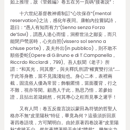
如上推理，故《管錐編》卷五在另一頁碼“接著說”：
十六世紀基督教神甫制訂“心坎保存”(mental
reservation)之法，感化年夜同。康帕內拉嘗賦詩，
題曰：“愚人有知而有力”(Senno senza Forza
de’Savi)，謂愚人達心而懦，洞察世法之鄙妄，而只
能閉戶煢居時，心光自照(vissero sol senno a
chiuse porte)，及夫外出(in pubblico)，則不敢不
順俗委蛇(Opere di G.Bruno e di T.Campanella，
Riccrdo Ricclardi，799)。吾人飫聞《老子》所
謂：“和其光，同其塵”，與夫釋氏所謂“權實雙行法”……
于此等身教，當不見識淺短也。身心二本，表裡兩
截，固流俗人優為常習；飾貌匿情，當面覆背，行之
不難，視亦等閑。顧愚人于此，熟思乃悟，若參始
證，且拈出若箴銘然，何其專心之枉而見事之遲乎！
又有人問：卷五反復言說以蒙田為符號的哲聖人
格亦不無“皮里陽秋”特征，畢竟為何？這亟須折回原
著四卷語境，方可闡明白。由於原著四卷說著“皮里陽
秋”處雖不少，然年夜體著眼于史述“體裁”，幾無出力