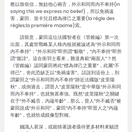
教以致俗信，無妨他心兩舌，外示和同而內不奉持(in
saying this we express no belief)，所以免禍遠
害，蒙田、笛卡兒且標為律己之重要(la règle des
règles;la première maxime)焉。
請留意，蒙田這位法國智者在《管錐編》第一次
出面，其處世戰略某人格內核就被論述為“外示和同而
內不奉持”：“外示和同”即所謂“貌敬”，“內不奉持”即所
謂“腹誹”。這在衛羽士看來，難道典範“兩面人”？然
《管錐編》認同蒙田將此“標為律己之重要”，此屬“不
得已”，舍此恐缺乏以“免禍遠害”。話說到這份上，則
謂蒙田之“外示和同而內不奉持”跡近法國版“皮里陽
秋”，或倒過去，謂晉人“皮里陽秋”是中華版“外示和同
而內不奉持”，也就無甚牽強。既然“皮里陽秋”之關鍵
在于“外不臧否，內蘊年齡”，那么，晉人“外不臧否”被
蒙田說成“外示和同”，蒙田“內不奉持”即晉人之“內蘊
年齡”，也就恰成鏡像型對稱。
錢識人甚深，或能猜著讀者亟待更多材料來驗證