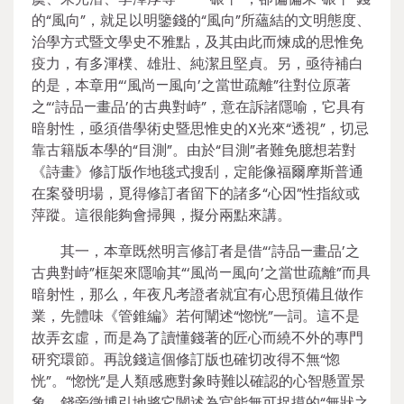
的“風向”，就足以明鑒錢的“風向”所蘊結的文明態度、
治學方式暨文學史不雅點，及其由此而煉成的思惟免
疫力，有多渾樸、雄壯、純潔且堅貞。另，亟待補白
的是，本章用“‘風尚—風向’之當世疏離”往對位原著
之“‘詩品—畫品’的古典對峙”，意在訴諸隱喻，它具有
暗射性，亟須借學術史暨思惟史的X光來“透視”，切忌
靠古籍版本學的“目測”。由於“目測”者難免臆想若對
《詩畫》修訂版作地毯式搜刮，定能像福爾摩斯普通
在案發明場，覓得修訂者留下的諸多“心因”性指紋或
萍蹤。這很能夠會掃興，擬分兩點來講。
其一，本章既然明言修訂者是借“‘詩品—畫品’之
古典對峙”框架來隱喻其“‘風尚—風向’之當世疏離”而具
暗射性，那么，年夜凡考證者就宜有心思預備且做作
業，先體味《管錐編》若何闡述“惚恍”一詞。這不是
故弄玄虛，而是為了讀懂錢著的匠心而繞不外的專門
研究環節。再說錢這個修訂版也確切改得不無“惚
恍”。“惚恍”是人類感應對象時難以確認的心智懸置景
象，錢旁徵博引地將它闡述為官能無可捉摸的“無狀之