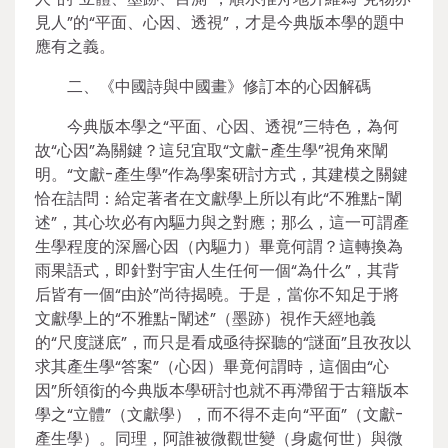
見人”的“平面、心因、透視”，才是今典版本學的題中
應有之義。
二、《中國詩與中國畫》修訂本的心因解碼
今典版本學之“平面、心因、透視”三特色，為何
故“心因”為關鍵？這兒宜取“文獻-產生學”視角來闡
明。“文獻-產生學”作為學案研討方式，其建模之關鍵
恰在詰問：給定著者在文獻學上所以有此“不雅點-闡
述”，其心坎必有內驅力與之對應；那么，這一可謂產
生學程度的深層心因（內驅力）畢竟何謂？這轉換為
雨果語式，即針對宇宙人生任何一個“為什么”，其背
后皆有一個“由於”尚待揭曉。于是，當你不知足于將
文獻學上的“不雅點-闡述”（墨跡）視作天經地義
的“尺度謎底”，而只是看成亟待探聽的“謎面”且孜孜以
求其產生學“答案”（心因）畢竟何謂時，這個由“心
因”所領銜的今典版本學研討也就不再滯留于古籍版本
學之“立體”（文獻學），而不得不走向“平面”（文獻-
產生學）。同理，阿誰被微觀世變（身處何世）與微