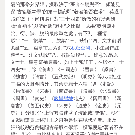
隔的那條分界限，擬取決于“著者在場與否”。頗能見
證“古籍版本學”的第一標識即“著者能否在場”，莫過于
張舜徽（下簡稱張）對“二十四史”所做的有涉商務
版“百衲本”與清廷版“殿本”之比擬，成果“發明殿本
訛、衍、缺、脫的最嚴重之處，有下列十種情
形”：“一、復葉”“二、脫葉”“三、缺行”“四、文字前后
紊亂”“五、篇章前后紊亂”“六
私密空間
、小注誤作註
釋”“七、注文缺脫”“八、校語缺脫”“九、肆意改易原
文”“十、肆意竄補原書”。如上十類訂正，在殿本“二十
四史”中，除《漢書》《三國志》《晉書》《梁書》
《魏書》《隋書》《五代史記》《明史》等八種扛住
了張的火眼金睛外，其余史籍十六種（含《史記》
《后漢書》《宋書》《南齊書》《陳書》《北齊書》
《周書》《南史》《
教學場地
北史》《舊唐書》《新
唐書》《舊五代史》《宋史》《遼史》《金史》《元
史》）分歧水平上皆被張逮著了瑕疵或“硬傷”。沒有
文獻能證實上述訂正之泉源是錯在現代著者。相反，
張的校勘范例提醒古籍版本學第一標識便是“著者不在
場”，那么，由此發布其訂正不過乎“立體”“墨跡”“目