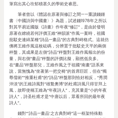
筆寫出其心坎郁積甚久的學術史睿思。
筆者曾以《體認在原著與修訂之間——重讀錢鍾
書〈中國詩與中國畫〉》為題，試述錢1978年之所以
對其平易近國版《詩畫》作年夜“修訂”，是由於發明
原著在繚繞若何評價王維“神韻派”作風一案時，祖國
批駁史連綿某種“詩品—畫品”的古典對峙格式。這就仿
佛將王維作風這枚砝碼，分辨置于批駁史天平的兩側
秤盤，其成果是左側“詩品”秤盤對王維作風報出的份
量，與右側“畫品”秤盤的評價比擬，顯然低良多。
在“畫品”秤盤那兒，王維作風之于祖國“南畫”語系來
說，當無愧為“坐著第一把交椅”的首席巨匠，但在“獨
尊儒術”“推重杜甫”的“詩品”秤盤那則恰好相反，“秀潤
沖淡”的王維詩風對“雄鷙奧博”的杜甫詩風只得甘拜上
風，故即使稱王維為“年夜詩人”，充其量是“小的年夜
詩人”，詩圣杜甫才是“中唐以后，眾看所回的最年夜
詩人”。
錢對“‘詩品—畫品’之古典對峙”這一框架特殊動