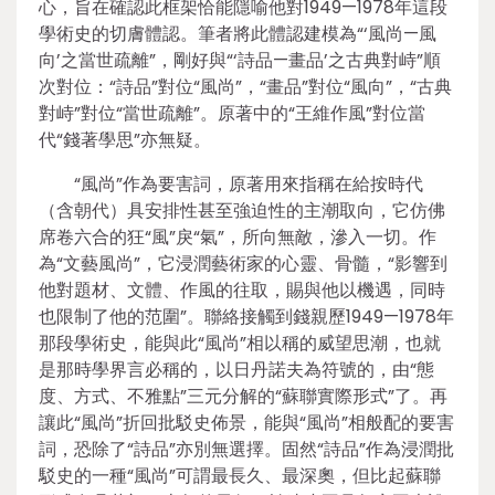
心，旨在確認此框架恰能隱喻他對1949—1978年這段
學術史的切膚體認。筆者將此體認建模為“‘風尚—風
向’之當世疏離”，剛好與“‘詩品—畫品’之古典對峙”順
次對位：“詩品”對位“風尚”，“畫品”對位“風向”，“古典
對峙”對位“當世疏離”。原著中的“王維作風”對位當
代“錢著學思”亦無疑。
“風尚”作為要害詞，原著用來指稱在給按時代
（含朝代）具安排性甚至強迫性的主潮取向，它仿佛
席卷六合的狂“風”戾“氣”，所向無敵，滲入一切。作
為“文藝風尚”，它浸潤藝術家的心靈、骨髓，“影響到
他對題材、文體、作風的往取，賜與他以機遇，同時
也限制了他的范圍”。聯絡接觸到錢親歷1949—1978年
那段學術史，能與此“風尚”相以稱的威望思潮，也就
是那時學界言必稱的，以日丹諾夫為符號的，由“態
度、方式、不雅點”三元分解的“蘇聯實際形式”了。再
讓此“風尚”折回批駁史佈景，能與“風尚”相般配的要害
詞，恐除了“詩品”亦別無選擇。固然“詩品”作為浸潤批
駁史的一種“風尚”可謂最長久、最深奧，但比起蘇聯