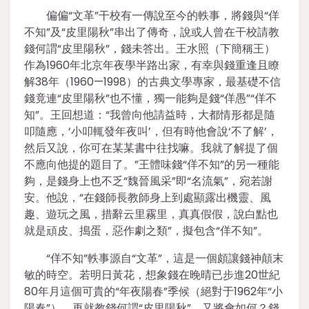
偏偏“文革”干校有一傳說至今的軼事，將錢與“佯
不知”及“皮里陽秋”串出了傳奇，說或人曾在干校請教
錢何謂“皮里陽秋”，錢未答出。王水照（下簡稱王）
作為1960年北京年夜學半路出家，有幸與錢重逢且瞭
解38年（1960—1998）的古典文學專家，最基礎不信
錢竟連“皮里陽秋”也不懂，獨一能夠是錢“佯愚”“佯不
知”。王回想道：“我曾向他請益時，大都情形都是隨
叩隨應，‘小叩輒發年夜叫’，但有時他會說‘不了解’，
然后又說，你可在某某書中往找嘛。我就了解提了個
不應向他提的題目了。”王體味錢“佯不知”的另一種能
夠，是錢身上也不乏“魏晉風采”即“名流氣”，宛若謝
安。他說，“在錢師長教師身上到處顯露出機靈、風
趣、遊玩之風，措辭云里霧里，真真假假，說白點也
就是頑皮、搗蛋，惡作劇之類”，擬包含“佯不知”。
“佯不知”軼事源自“文革”，這是一個頗讓錢神顛末
敏的時空。若明日黃花，想象錢在晚晴已步進20世紀
80年月這個可貴的“年夜陽春”季候（絕對于1962年“小
陽春”），再就教錢何謂“皮里陽秋”，又將會如何？錢