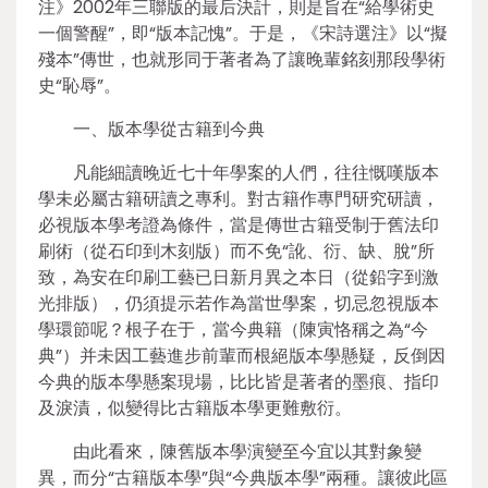
注》2002年三聯版的最后決計，則是旨在“給學術史
一個警醒”，即“版本記愧”。于是，《宋詩選注》以“擬
殘本”傳世，也就形同于著者為了讓晚輩銘刻那段學術
史“恥辱”。
一、版本學從古籍到今典
凡能細讀晚近七十年學案的人們，往往慨嘆版本
學未必屬古籍研讀之專利。對古籍作專門研究研讀，
必視版本學考證為條件，當是傳世古籍受制于舊法印
刷術（從石印到木刻版）而不免“訛、衍、缺、脫”所
致，為安在印刷工藝已日新月異之本日（從鉛字到激
光排版），仍須提示若作為當世學案，切忌忽視版本
學環節呢？根子在于，當今典籍（陳寅恪稱之為“今
典”）并未因工藝進步前輩而根絕版本學懸疑，反倒因
今典的版本學懸案現場，比比皆是著者的墨痕、指印
及淚漬，似變得比古籍版本學更難敷衍。
由此看來，陳舊版本學演變至今宜以其對象變
異，而分“古籍版本學”與“今典版本學”兩種。讓彼此區