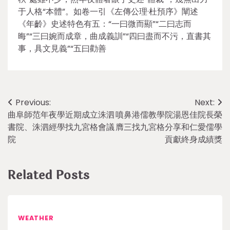
于人格“本體”。如卷一引《左傳公理·杜預序》闡述
《年齡》史述特色有五：“一曰微而顯”“二曰志而
晦”“三曰婉而成章，曲成義訓”“四曰盡而不污，直書其
事，具文見義”“五曰勸善
Post
Previous:
Next:
曲阜師范年夜學近期成立洙泗
噴鼻港儒教學院湯恩佳院長榮
navigation
書院、洙泗經學找九宮格會議
膺三找九宮格分享和仁愛儒學
院
貢獻終身成績獎
Related Posts
WEATHER