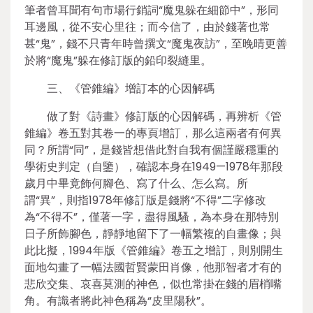
筆者曾耳聞有句市場行銷詞“魔鬼躲在細節中”，形同
耳邊風，從不安心里往；而今信了，由於錢著也常
甚“鬼”，錢不只青年時曾撰文“魔鬼夜訪”，至晚晴更善
於將“魔鬼”躲在修訂版的鉛印裂縫里。
三、《管錐編》增訂本的心因解碼
做了對《詩畫》修訂版的心因解碼，再辨析《管
錐編》卷五對其卷一的專頁增訂，那么這兩者有何異
同？所謂“同”，是錢皆想借此對自我有個謹嚴穩重的
學術史判定（自鑒），確認本身在1949—1978年那段
歲月中畢竟飾何腳色、寫了什么、怎么寫。所
謂“異”，則指1978年修訂版是錢將“不得”二字修改
為“不得不”，僅著一字，盡得風騷，為本身在那特別
日子所飾腳色，靜靜地留下了一幅繁複的自畫像；與
此比擬，1994年版《管錐編》卷五之增訂，則別開生
面地勾畫了一幅法國哲賢蒙田肖像，他那智者才有的
悲欣交集、哀喜莫測的神色，似也常掛在錢的眉梢嘴
角。有識者將此神色稱為“皮里陽秋”。