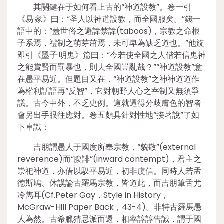
其關鍵在于如何看上古的“神道設教”。卷一引
《易·彖》曰：“圣人以神道設教，而全國服矣。”錢一
語中的：“蓋世俗之避諱禁諱(taboos)，宗教之命根
子系焉，禮制之萌芽茁焉，未可卑為缺乏道也。”他旋
即引《墨子·明鬼》篇曰：“今若使全國之人偕若信鬼神
之能賞賢而罰暴也，則夫全國豈亂哉？”“神道設教”意
在愚平易近。但題目又在，“神道設教”之神神道道作
為權利話語再“反智”，它對朝野人心之宰制又無須爭
議。古今中外，不乏史例。這就逼得分歧膚色的智者
會另出手眼往應對。卷五頗具針對性地“接著說”了如
下卓識：
吉朋謂愚人于國度所奉宗教，“貌敬”(external
reverence)而“腹誹”(inward contempt)，君主之
崇祀神道，亦借以馭平易近，初非虔信。同時人若孟
德斯鳩、休謨論古羅馬宗教，皆道此，而吉朋筆舌尤
冷雋耳(Cf.Peter Gay，Style in History，
McGraw-Hill Paper Back，43-4)。非特古羅馬愚
人為然。古希臘猜忌派而還，相率諄諄告誠，謂于國