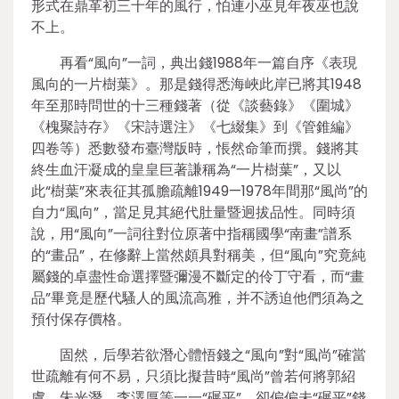
形式在鼎革初三十年的風行，怕連小巫見年夜巫也說
不上。
再看“風向”一詞，典出錢1988年一篇自序《表現
風向的一片樹葉》。那是錢得悉海峽此岸已將其1948
年至那時問世的十三種錢著（從《談藝錄》《圍城》
《槐聚詩存》《宋詩選注》《七綴集》到《管錐編》
四卷等）悉數發布臺灣版時，悵然命筆而撰。錢將其
終生血汗凝成的皇皇巨著謙稱為“一片樹葉”，又以
此“樹葉”來表征其孤膽疏離1949—1978年間那“風尚”的
自力“風向”，當足見其絕代肚量暨迥拔品性。同時須
說，用“風向”一詞往對位原著中指稱國學“南畫”譜系
的“畫品”，在修辭上當然頗具對稱美，但“風向”究竟純
屬錢的卓盡性命選擇暨彌漫不斷定的伶丁守看，而“畫
品”畢竟是歷代騷人的風流高雅，并不誘迫他們須為之
預付保存價格。
固然，后學若欲潛心體悟錢之“風向”對“風尚”確當
世疏離有何不易，只須比擬昔時“風尚”曾若何將郭紹
虞、朱光潛、李澤厚等一一“碾平”，卻偏偏未“碾平”錢