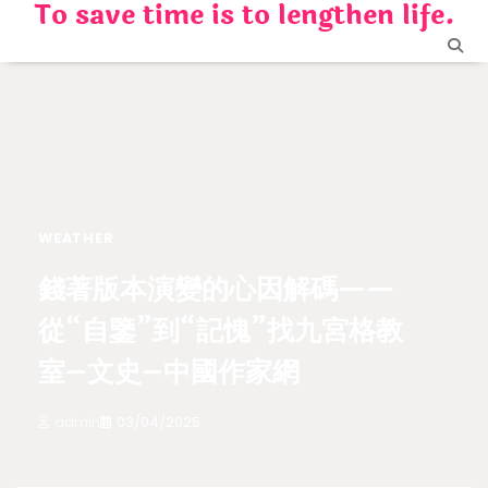
To save time is to lengthen life.
Skip
to
content
WEATHER
錢著版本演變的心因解碼——
從“自鑒”到“記愧”找九宮格教
室–文史–中國作家網
admin
03/04/2025