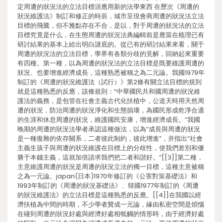
定周遭的狀況法的立法目標須應用新的法學東西 在歷次《周遭的
狀況維護法》制訂和修正的時辰，城市呈現會商周遭的狀況法立法
目標的飛騰，但不雅點存在不合，是以，對于周遭的狀況法的立法
目標究竟是什么，在生態周遭的狀況法典編輯前是應當在梳理已有
研討結果的基本上給出明白謎底的。從已有的研討結果來看，關于
周遭的狀況法的立法目標，學界有各類分歧的見解，回納起來重要
有四種。第一種，以為周遭的狀況法的立法目標是既要維護周遭的
狀況、也要增進經濟成長，這種熟悉被稱之為二元論。我國1979年
制訂的《周遭的狀況維護法（試行）》第2條有關立法目標的規則
就是這種熟悉的反應，該條規則：“中華國民共和國周遭的狀況維
護法的義務，是包管在社會主義古代化扶植中，公道天時用天然周
遭的狀況，防治周遭的狀況淨化和生態損壞，為國民形成乾淨合適
的生涯和休息周遭的狀況，維護國民安康，增進經濟成長。”我國
晚期的周遭的狀況法學者承認這種做法，以為“成長與周遭的狀況
是一種復雜的依存關系，二者彼此制約，彼此增進”，并指出“社會
主義生孩子與周遭的狀況維護在目標上的分歧性，使我們差別和優
勝于本錢主義，這就加倍請求我們把二者和諧好。”[[3]]第二種，
主意維護周遭的狀況是周遭的狀況立法的獨一目標，這種主意被稱
之為一元論。japan(日本)1970年修訂的《公害對策基礎法》和
1993年制訂的《周遭的狀況基礎法》、韓國1977年制訂的《周遭
的狀況維護法》的立法目標是這種熟悉的反應。[[4]]在我國以經
濟扶植為中間的時期，不少學者贊成一元論，緣由私密空間是煩惱
在碰到周遭的狀況好處與經濟好處相牴觸的情形時，由于經濟好處