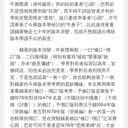
不雅際遇（身何處世）所糾結的著者“心因”，也勢必
不是慣例視覺所能“目測”，而不得不請益智者才有的
學術史暨思惟史“透視”。故只要抓準著者“心因”，才可
謂牽著了今典版本學研討的“牛鼻子”。以此途徑來重
讀錢著晚近七十年的版本演變，也就不愁能讀出傳統
版本學讀不出的新意。
錢著的版本演變，年夜體兩類：一曰“修訂-增
訂”版，二曰擬殘版（明知有書寫“破綻”暨重版“缺
損”，亦未“曲意彌縫”）。學界對前者似習以為常，皆
懶得說，怕也未必說究竟里；學界對后者則視而不
見，于是也就認真“一無一切”，故也能夠放過了一個
對錢著作今典版本學考辨的盡妙機緣。本文將用兩章
著重錢著的“修訂－增訂”版考辨：予修訂版是聚焦于
錢1978年對其1947年名篇《中國詩與中國畫》（下簡
稱《詩畫》）的修訂；予增訂版則專注于錢1994年版
《管錐編》卷五對1979年版《管錐編》卷一的某一內
在醇厚的增訂。意在突顯錢著賴以“修訂-增訂”之深層
心因，恐皆可回于著者是1978年“思惟束縛”后，才放