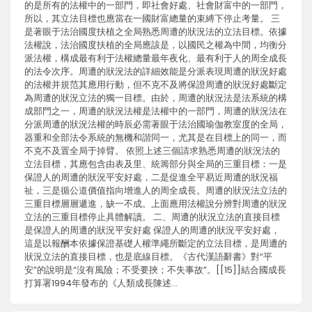
的是所有的法權中的一部門，即社會好處、社會財富中的一部門，
所以，其立法目標也應當在一國財富總量的束縛下停止考量。 三
是著眼于法治國度扶植之全局熟悉周遭的狀況法的立法目標。依據
法權說，法治國度扶植的全局應該是，以國民之權為中間，均衡分
派法權，構成最有利于法權總量最年夜化、最有利于人的周全成長
的法令次序。周遭的狀況法的詳細效能是分派表現周遭的狀況好處
的法權并規范其應用行動，但不克不及將保證周遭的狀況好處斷定
為周遭的狀況立法的獨一目標。由於，周遭的狀況法是法系統的構
成部門之一，周遭的狀況法權是法權中的一部門，周遭的狀況法在
分派周遭的狀況法權的時辰必需著眼于法治國瑜伽教室度的全局，
器重和全部法令系統的無機和諧同一，尤其是在目標上的同一，而
不克不及置全局于掉臂。 依照上述三個請求熟悉周遭的狀況法的
立法目標，其應包含由表及里、統籌部分與全局的三重目標：一是
保證人的周遭的狀況平安好處，二是促進全平易近周遭的狀況福
祉，三是循公道價值指向增進人的周全成長。周遭的狀況法立法的
三重目標層層遞進，缺一不成。上面應用法權說分辨對周遭的狀況
立法的三重目標停止具體解讀。 二、周遭的狀況立法的直接目標
是保證人的周遭的狀況平安好處 保證人的周遭的狀況平安好處，
這是以報酬本依據保證基礎人權準繩所斷定的立法目標，是周遭的
狀況立法的直接目標，也是底線目標。《古代漢語辭書》對“平
安”的說明是“沒有風險；不受要挾；不失事故”。[[15]]結合國成長
打算署1994年發布的《人類成長陳述…