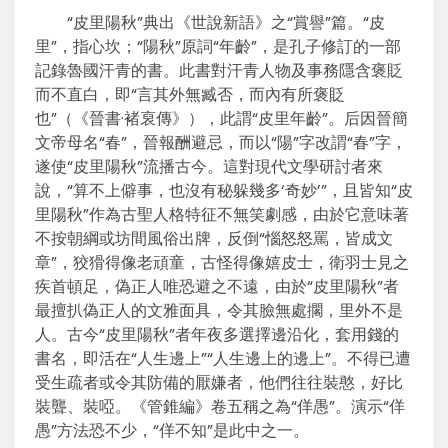
“皮里陽秋”典出《世說新語》之“賞譽”篇。“皮
里”，指心坎；“陽秋”原詞“年齡”，是孔子修訂的一部
記錄魯國汗青的書。此書對汗青人物及事務隱含褒貶
而不直白，即“言其外無臧否，而內有所褒貶
也”（《晉書·褚裒傳》），此謂“皮里年齡”。后因晉簡
文帝母名“春”，晉報酬避忌，而以“陽”字改謂“春”字，
遂使“皮里陽秋”流播古今。這對現代文學研討者來
說，“算不上僻事，也沒有秘躲幾多‘奇妙’”，且皆知“皮
里陽秋”作為古聖人格特征不無笑劇感，由於它意味著
不按朝綱或坊間風俗出牌，反倒“惱怒怒罵，皆成文
章”，狡猾得像老頑童，古怪得像嬉皮士，衛羽士見之
疾首頓足，偽正人唯恐避之不遠，由於“皮里陽秋”者
最擅扒偽正人的文雅面具，令其臉無處擱，里外不是
人。古今“皮里陽秋”者年夜多選擇邊沿化，套用錢的
書名，即活在“人生邊上”“人生邊上的邊上”。不得已遭
受生疏者或令其防備的厭嫌者，他們往往裝憨，好比
裝聾、裝啞。《管錐編》卷五稱之為“佯愚”。演示“佯
愚”方法恐不少，“佯不知”是此中之一。