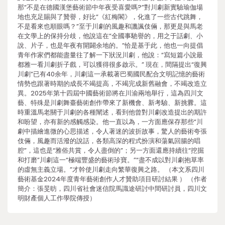
那“不是在德國漢堡藝術節中年夜受喜愛嗎?”對川劇新實驗瑜伽場
地也充足賜與了贊譽，好比“《紅梅閣》，化進了一些古代跳舞，
不是看來也順眼嗎？”至于川劇的風趣和譏諷伎倆，那更是與馬老
在文學上的保持分歧，他說這在“全國事馳譽的，用之于話劇、小
說、片子，也是年夜有開闢余地的。”恰是基于此，他也一向提倡
青年作家們都能盡量往了解一下狀況川劇，他說：“寫短篇小說最
都雅一看川劇折子戲，可以獲得很多啟示。” 現在，間隔提出“復興
川劇”已有40余年，川劇這一承載著巴蜀國民配合文明記憶的藝術
情勢也跟著時期的成長不竭提高，不竭完成新舊融會，不竭改造立
異。2025年第十四屆中國藝術節將在川渝兩地舉行，這為四川文
藝、特殊是川劇舞臺藝術創作帶來了新機會、新考驗、新挑釁。這
時重溫馬老關于川劇的各種闡述，看到他曾對川劇改造提出的期許
和盼望，亦有新的感觸感染。他一直以為，一方面應保存那些“川
劇中描繪進微的心思描述，令人著迷的波折故事，驚人的藝術夸張
伎倆，風趣而活潑的說話，各類高深的程式扮演和蕩氣回腸的唱
腔”，這也是“雅俗共賞，令人盡倒的”；另一方面還應持續往“挖掘
和打磨”川劇這一“極端豐盛的藝術珍寶。”“盡不成以對川劇抱草率
的虛無主義立場。”才幹使川劇走向繁華復興之路。 （本文系四川
藝術基金2024年度青年藝術創作人才贊助項目研討結果 ） （作者
簡介：張旻昉，四川省社會迷信院馬識途研討中間研討員，四川文
明財產個人工作學院傳授）