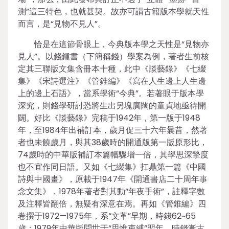
測”這三特色，也就甚契。故亦可謂古籍版本學就天性
而言，是“見物不見人”。
恰是在這節骨眼上，今典版本學之天性是“見物亦
見人”。以錢鍾書（下簡稱錢）學案為例，著者生前核
定其三聯版文集含冊本十種，此中《談藝錄》《七綴
集》《宋詩選注》《管錐編》《寫在人生邊上人生邊
上的邊上石語》，當系學術“今典”。若著眼于版本學
深究，則錢學研討恐將生出另塊廣闊的童貞地亟待開
闢。好比《談藝錄》完稿于1942年，第一版于1948
年，至1984年出補訂本，歲月促三十六年曩昔，然著
者也未饒歲月，與其38歲時的開通版第一版原形比，
74歲時的中華版補訂本篇幅驟增一倍，其學思深摯度
也不宜作同日語。又如《七綴集》扛鼎第一篇《中國
詩與中國畫》，原載于1947年《開通書店二十周年事
念文集》，1978年著者對其動“年夜手術”，註釋字數
及注釋皆翻倍，無疑有深意在焉。再如《管錐編》四
卷撰于1972—1975年，系“文革”早期，時錢62~65
歲；1979年中華版問世于“思惟束縛”翌年，時錢漸古