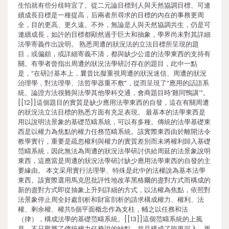
生怕就有些分歧時宜了。從二元論目標到人與天然協調目標、可連
續成長目標是一種提高，后兩者所尋求的目標的內在的事務更周
全，目的更高、更久遠。不外，無論是人與天然協調共生，仍是可
連續成長，如許的目標都顯然過于巨大和抽象，學界尚未對其詳細
法學寄義作出說明。 熟悉周遭的狀況法的立法目標所呈現的題
目，或偏頗，或詳細寄義不清，都與缺少公道的法學東西的支持有
關。有學者曾指出周遭的狀況法學研討存在的題目，此中一點
是，“在研討基本上，曩昔比擬重視周遭的狀況迷信、周遭的狀況
治理學，對法理學、法哲學器重不敷”，從而呈現了“應用的話語系
統、論證方法很難與法學其他學科交通，會商題目時‘雞同鴨講’”。
[[12]]這個題目的實質是缺少應用法學東西的自發，這在有關周遭
的狀況法立法目標的熟悉方面有充足表現。 最基本的法學東西是
用以說明法景象的基礎范疇系統，可以有多種。傳統的法學基礎東
西是以權力為焦點的權力任務范疇系統。該實際東西由於離開法令
教學實行，重要是疏忽權利與權力的實質差別而未將權利歸入基礎
范疇系統，因此無法為周遭的狀況法學研討供給周延的法景象說明
東西，這應當是周遭的狀況法學研討缺少應用法學東西的自發的主
要緣由。 本文采用實行法理學、特殊是此中的法權說為基本法學
東西。該實際選用馬克思批評性地改革黑格爾的盡對方式而構成的
新的盡對方式即從抽象上升到詳細的方式，以法權為焦點，依照對
法景象停止周全好處剖析和財富剖析的請求構成權力、權利、法
權、剩余權、權共5個平面概念作為支柱，輔之以任務和法
（律），構成法學的基礎范疇系統。[[13]]這個范疇系統的上風
是，不只戰勝了傳統權力任務說的缺點，並且構成了能更深入、更