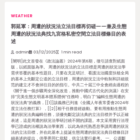
WEATHER
郭延軍：周遭的狀況法立法目標再切磋——兼及生態
周遭的狀況法典找九宮格私密空間立法目標條目的表
述
admin
03/12/2025
1 min read
[闡明]此文首發在《政法論叢》2024年第6期，徵引請查對紙面
版，以紙面版為準。 周遭的狀況法的立法目標是周遭的狀況法學
需求答覆的基本性題目。只要在充足研討、看護法治國度扶植全局
的基本上先斷定公道的立法目標，周遭的狀況立法中軌制和詳細規
范的建立才不會掉往目的的指引。中共二十屆三中全會經由過程的
《關于進一個步驟周全深化改造，推動中國式古代化的決議》在安
排“完美生態文明基本體系體例”任務時，明白了“編輯生態周遭的
狀況法典”的義務，[[1]]該義務已列進《全國人年夜常委會2024年
度立法任務打算》，[[2]]相干任務曾經啟動。要有用推動生態周
遭的狀況法典編輯任務，須優先斷定該法典的立法目標并予以正確
表述，這是周遭的狀況法學研討繞不開的課題。本文采用實行法理
學已證成的法權說為法學東西，以此為依托熟悉息爭讀周遭的狀況
法的立法目標，并在此基本上提誕生態周遭的狀況法典目標條目詳
細表述的提出，供學界同仁批駁，供立法實行參考。 一、公道斷