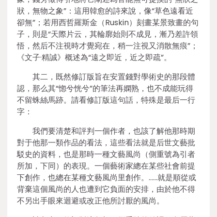
狀，無物之象”：這用韓愈的詩來說，像“草色遠看近
卻無”；若用西哲羅斯金（Ruskin）刻畫某景致畫的句
子，則是“天際片云，其輪廓始則不成見，漸乃差許領
悟，然后不注視時才覺宛在，稍一注視又消散無痕”；
《文子·精誠》概述為“遠之即近，近之即疏”。
其二，既然修訂版旨在安置錢對學術史的那段體
認，那么其“惚兮恍兮”的筆法再嫻熟，也不成能玩得
不留蛛絲馬跡。請看修訂版這句話，特殊是最后一行
字：
我們要清楚和評判一個作者，也該了解他那時期
對于他那一類作品的看法，這些看法就是后世文藝批
駁史的資料，也是那時一種文藝風尚（側重號為引者
所加，下同）的表現。一個藝術家總在某些社會前提
下創作，也總在某種文藝風尚里創作。……就是順從或
背棄這個風尚的人也遭到它負面的安排，由於他不得
不另出手眼來迴避或改正他所討厭的風尚。