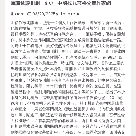
馬識途談川劇–文史–中國找九宮格交流作家網
admin
03/20/2025
1 min read
川籍作家馬識途，也是一位個人工作反動家、書法家，新中國后，
他曾在扶植、宣揚、科技等很多範疇擔負過分歧的行政引導職務。
最難堪得的是，他在沉重的任務之余，一向筆耕不輟，保持文藝創
作，將本身的創作與國度命運和社會的成長慎密聯絡接觸在一路。
同時由于任務需求、愛好使然等各類緣由，也讓他對文藝範疇的很
多方面皆有瀏覽，譬如川劇。對于川劇這一汗青長久、劇目豐盛的
劇種，馬老一向相當追蹤關心，也有著深摯的情感。 在1982年四
川提出“復興川劇”標語之后，時任四川省文聯主席、省作協主席的
馬老也曾屢次撰文提出本身對川劇復興和川劇改造的見解和看法。
他對川劇的很多名家名角名劇很是熟習，談起來一五一十。由於任
務緣由，他與很多川劇任務者也有很多往來接觸，此中包含徐棻、
魏明倫、陽友鶴等，常常與他們一路會商川劇的改造立異。在這一
經過歷程中，他對川劇的藝術懂得也在不竭加深了，并提出了不少
本身的獨到看法。這些具有前瞻性的看法雖年夜多頒發于20世紀
80年月，但放在明天來看也并不外時。 關于川劇這個中國最陳舊
的劇種之一，馬老曾專門撰文《我也說復興川劇》《內行說川劇改
造》等，闡述了川劇這教學場地一積厚流光的處所劇種，富于性命
力和機動性，并有著其深摯的群眾基本，為四川國民所膾炙人口。
但川劇需求跟著四川國民的進步而進步。不只這般，他還在首屆川
劇學國際研究會揭幕致辭中，也在四川省文藝界座談會、四川省文