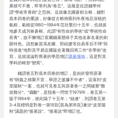
累積可不雅，即單列為“卷五”。這擬是佐證錢學何
謂“學術常青樹”之范例。這就像北國蒼郁古榕，錢對
底本四卷的重讀，好像從古榕倒垂到年夜地且深植的
氣根，氣根從1980—1994年茁壯繁衍十五年，也就拔
地參天成另株蒼榕。此謂“有性命的學術”或“學術性命
長青”，故不懈增訂當屬錢著懸殊于其他名家名著的刺
眼特色。請想象當馮友蘭、郭紹虞等自鼎革后不憚“與
時俱進”地對其平易近國版史著幾回再三作“非學術”改
寫，這就遑論對舊著的學思增訂
講座場地
，這是對其
學科的畸形“變異”。
錢謂卷五對底本四卷的增訂，是由於發明原著
有“樹義之積聚不宣，舉證之援據不中者”，這落到“皮
里陽秋”一案，也就可見卷五與原著卷一之間確實“難
捨難分”。“藕斷”，是指卷一問世于1979年，卷五第一
版于1994年，彼此隔了十五年；“絲連”，則謂卷五第
3~4頁標明是對卷一第19頁(當為第18頁)兼涉“皮里陽
秋”議題的“接著說”。“接著說”即增訂也。