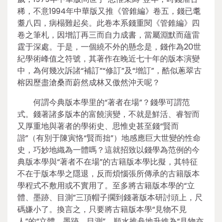
稀，不意1994年中華版又推《管錐編》卷五，錢已耄
耋八四，病榻難起矣。此卷本系錢重閱《管錐編》四
卷之筆札，因增訂再三而自力成書，當屬淵默而蘊雷
霆于深處。于是，一個繞不外的懸念是，錢作為20世
紀學術峰值之符號，其著作在晚近七十年的版本演變
中，為何幾次訴諸“補訂”“修訂”及“增訂”，酷似蔥翠古
榕因歷盡滄桑而蔚然成林又傲然沖天呢？
何謂今典版本學里的“著者在場”？錢學可謂范
式。錢著諸多版本的富饒演變，不就是鮮活、睿智而
又厚重地與著者的學術史、思惟史甚至錢“賢而
諧”（有別于陳寅恪“賢而拙”）地感應巨大世變的性命
史，巧妙地織為一體嗎？這就招致以錢學為范例的今
典版本學與“著者不在場”的古籍版本學比擬，其特征
不在于版本學之隱退，反而煩惱張所傳承的古籍版本
學程式不敷用或不實用了。至多將古籍版本學的“立
體、墨跡、目測”三頂帽子擱到錢著版本研討頭上，尺
碼嫌小了。換言之，只要將古籍版本學“見物不見
人”的“立體、墨跡、目測”，順水推舟地升維為“見物亦