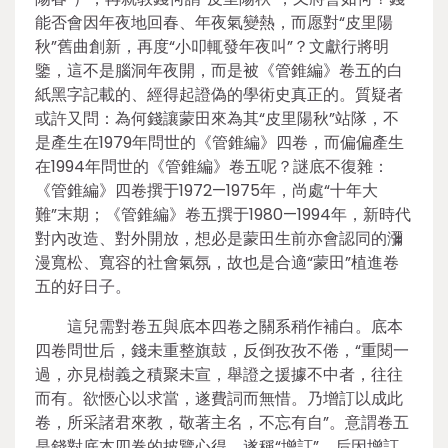
能否會因年夜地回春、年夜氣變熱，而愿對“皮里陽
秋”舊曲創新，再度“小叩輒發年夜叫”？文獻行將明
鑒，這不是腦洞年夜開，而是被《管錐編》卷五的白
紙黑字記載的、經得起證偽的學術史真正的。質疑者
或許又問：為何錢讓蒙田來為其“皮里陽秋”站隊，不
是產生在1979年問世的《管錐編》四卷，而偏偏產生
在1994年問世的《管錐編》卷五呢？謎底不復雜：
《管錐編》四卷撰于1972—1975年，尚處“十年大
難”末期；《管錐編》卷五撰于1980—1994年，新時代
對內改造、對外開放，想必是蒙田生前亦會認同的瀰
漫寬松、寬容的社會氣氛，故也是合適“蒙田”植進卷
五的好日子。
這兒需對卷五與底本四卷之關系稍作補白。底本
四卷問世后，錢未重整旗鼓，反倒孜孜不倦，“重閱一
過，亦見樹義之積聚未宣，舉證之援據不中者，往往
而有。欲愜心以求當，遂費詞而無惜。乃增訂以成此
卷，所采諸君來教，敬著主名，不忘有自”。意謂卷五
是錢對底本四卷的披覽心得，遂稱“增訂”，后因增訂