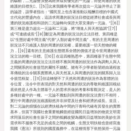
的驅動，二元論會演變為經濟成長優先的一元論，而使周遭的狀況
維護的目標失。[[5]]比來我國有學者再次提出一元論并停止了新
的論證，該學者指出：“國民至上包含著推動以報酬目標的中國式
古代化的豐盛內在，這請求周遭的狀況法目標從經濟社會成長與周
遭的狀況維護相和諧的二元論轉向保證大眾安康的一元論。”[[6]]
第三種是盡力超出一元論和二元論，將“增進人與天然協調”[[7]]
或“可連續成長”[[8]]斷定為周遭的狀況法的立法目標。第四種是
以“生態好處中間主義”代替“人類好處中間主義”，有的主意周遭的
狀況法不只維護人類的周遭的狀況權，還要維護一切天然物的權
力，[[9]]還有的主意維護生態體系全體的價值才是今世周遭的狀
況立法的唯一目標。[[10]] 在這四種熟悉中，第四種基于生態中間
主義的周遭的狀況法立法目標不雅與周遭的狀況法作為調劑人與人
之間關系的社會規范的屬性不婚配。雖有不少學者盼望經由過程改
革傳統的法令關系實際將人與天然某人與周遭的狀況的關系歸入法
令規范框架，[[11]]但這轉變不了天然和周遭的狀況作為客體的法
令位置，法令中所表現的對天然和周遭的狀況的尊敬和維護回根結
底依然是人作為主體基于人的需求所做的考量和客觀決定，是人的
多種好處中的一種。一元論不雅點則與周遭的狀況法實行不相符，
實行中周遭的狀況維護顯然并非掉臂及社會和經濟的成長。並且，
對二元論的煩惱在以經濟扶植為中間的汗青時代確有其發生的實際
基本，但當下我國社會重要牴觸曾經從國民日益增加的物資文明需
求同落后的社會生孩子之間的牴觸改變為國民日益增加的美妙生涯
需求和不服衡不充足的成長之間的牴觸，生態文明扶植也曾經寫進
我國《憲法》所規則的國度義務中，在這種情形下依然保持一元論