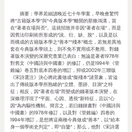
摘要：學界若細讀晚近七十年學案，早晚會驚愕
將“古籍版本學”與“今典版本學”離開的那條鴻溝，當
在“著者在場與否”。這就招致并非因“著者在場”，而是
因舊法印刷術所形成的“訛、衍、缺、脫”，以及是以
而構成的古籍版本學之“善本”“殘本”概念，若無差異地
套在今典版本學頭上，則不免不實用或不敷用。對錢
著版本演變的深層究查業已表白：無論是著者1978年
對舊文《中國詩與中國畫》的修訂，仍是1994年《管
錐編》卷五對底本四卷的增訂，抑或2002年三聯版
《宋詩選注》決心將此書做成“擬殘本”諸景象，皆溢
出了傳統版本學所熟睹的“立體、墨跡、目測”之特
征；相反，因“著者在場”而變成的錢著版本演變，在
深條理浮現了“平面、心因、透視”新特征，且以“心
因”為內驅性機制。簡言之，若曰錢鍾書對《中國詩與
中國畫》的1978年修訂，以及對《管錐編》四卷的
1994年增訂，是想將這兩種今典做成“善本”，以“給本
身一個學術史判定”，即“自鑒”；那么，他對《宋詩選