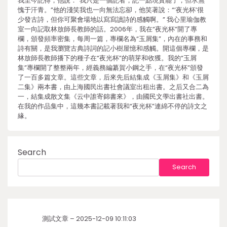
我至今記得，他說：“我只是一個記者，記一點現實罷了，但求無
愧于汗青。”他的淺笑我也一向無法忘卻，他笑著說：“‘夜光杯’很
少發古詩，但你可聚會場地以寫寫讀詩的感觸啊。” 我心里瑜伽教
室一向記取林放師長教師的話。2006年，我在“夜光杯”開了專
欄，頒發頻率密集，每周一篇，專欄名為“玉屑集”，內在的事務和
詩有關，是我瀏覽古典詩詞的記小樹屋憶和感觸。開這個專欄，是
林放師長教師播下的種子在“夜光杯”的萌芽和收獲。我的“玉屑
集”專欄開了整整兩年，經義務編纂賀小鋼之手，在“夜光杯”頒發
了一百多篇文章。這些文章，后來先后結集成《玉屑集》和《玉屑
二集》兩本書，由上海國民出書社會議室出租出書。之后又合二為
一，結集成散文集《云中誰寄錦書來》，由國民文學出書社出書。
在我的作品集中，這幾本書記載著我和“夜光杯”連綿不停的詩文之
緣。
Search
Search
測試文章 – 2025-12-09 10:11:03