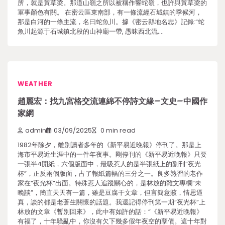
所，就是黃草梁。那道山嶺之所以被稱作響蛇嶺，也許與黃草梁的
軍事顏色有關。 在密云區東南部，有一條流經石城鎮的季候河，
那是白河的一條主流，名曰蛇魚川。據《密云縣地名志》記錄:“蛇
魚川起源于石城鎮北段的山神廟一帶, 愚昧西北流,…
WEATHER
趙麗宏：找九宮格交流連綿不停詩文緣–文史–中國作
家網
admin
03/09/2025
0 min read
1982年除夕，離別讀者多年的《新平易近晚報》停刊了。那是上
海市平易近生涯中的一件年夜事。剛停刊的《新平易近晚報》只要
一張半4開紙，六個版面中，最吸惹人的是半張紙上的副刊“夜光
杯”，正反兩個版面，占了報紙篇幅的三分之一。良多熟習的老作
家在“夜光杯”出面。特殊惹人追蹤關心的，是林放的雜文專欄“未
晚談”，簡直天天有一篇，雖是豆腐干文章，但言簡意賅，情思逼
真，談的都是老蒼生關懷的話題。我還記得停刊第一期“夜光杯”上
林放的文章《暫別回來》，此中有如許的話：“《新平易近晚報》
有福了，十年騷亂中，你沒有欠下幾多假年夜空的孽債。這十年對