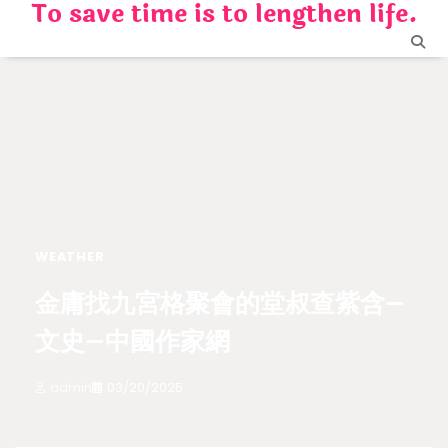
To save time is to lengthen life.
Skip
to
content
WEATHER
金庸找九宮格聚會的堂叔查紫含–
文史–中國作家網
admin
03/20/2025