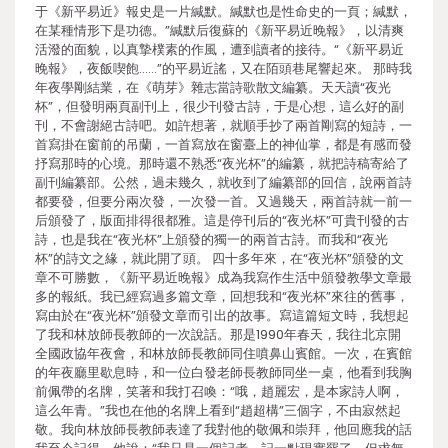
于《新平易近》報史是一片緘默。緘默也是性命史的一頁；緘默，
在某種情形下是功德。”緘默后復蘇的《新平易近晚報》，以清爽
活潑的面貌，以真摯樸素的作風，遭到讀者的接待。“《新平易近
晚報》，夜飯喫飽……”的平易近謠，又在陌頭巷尾響起來。 那時我
年夜學剛結業，在《萌芽》雜志當詩歌散文編纂。天天讀“夜光
杯”，但發明兩頁副刊上，很少刊發古詩，于是心想，這么好的副
刊，不會謝絕古詩吧。如許想著，就順手抄了兩首剛寫的短詩，一
首寫掛在窗前的吊蘭，一首寫放在窗臺上的神仙掌，都是有感而發
抒寫那時的心境。那時還不熟悉“夜光杯”的編纂，就把詩稿寄給了
副刊編纂部。公然，過未幾久，就收到了編纂部的回信，說兩首詩
都要發，但要分兩次發，一次發一首。又過幾天，兩首詩就一前一
后頒發了，版面排得很都雅。這是停刊后的“夜光杯”可貴刊發的古
詩，也是我在“夜光杯”上頒發的獨一的兩首古詩。而我和“夜光
杯”的詩文之緣，就此開了頭。 四十多年來，在“夜光杯”頒發的文
章不可勝數，《新平易近晚報》成為我寫作生活中頒發教學文章最
多的報紙。我已經寫過多篇文章，回想我和“夜光杯”來往的舊事，
寫由於在“夜光杯”頒發文章而引出的故事。寫這篇短文時，我想起
了我和林放師長教師的一次說話。那是1990年春天，我往北京開
全國政協年夜會，和林放師長教師同住噴鼻山賓館。一次，在賓館
的年夜廳里歇息時，和一位白發老師長教師同坐一桌，他看到我胸
前佩帶的名牌，笑著和我打召喚：“哦，趙麗宏，是本家詩人啊，
這么年青。”我也在他的名牌上看到“趙超構”三個字，不由寂然起
敬。我向林放師長教師表達了我對他的敬佩和崇拜，他回應我的話