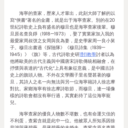
海寧的查家，歷來人才輩出，此刻大師了解的以
寫“俠書”著名的金庸，就是出于海寧查家。別的在20
世紀詩歌史上負有盛名的穆旦也是海寧查家後輩。穆
旦原名查良錚（1918—1973），娶了實業家加入我的
最愛家周叔弢之女周與良為妻，是史學家周一良小舅
子。穆旦出書過《探險隊》《穆旦詩集（1939—
1945）》《旗》等，古代詩歌史研
1對1教學
討者以為
他將歐美的古代主義與中國唐宋詩歌傳統相融會，在
抒懷與表達的“古代化”上具有象征意義，是中國古詩
史上的旗頭人物。不外在文學圈子里名聲甚著的穆
旦，其詩人之名一向無法與另一位海寧籍詩人徐志摩
對抗。家鄉海寧有徐志摩詩歌節，而穆旦，連一場像
樣的詩歌會都沒有舉行過，其實虧待了這位海寧寵
兒。
海寧查家的優良人物數不堪數，也有命運欠佳的
不利蛋，查紫含就是此中一位。他被眾人所知系因徐
悲鴻與蔣碧薇，是蔣碧薇的未婚夫。查紫含原名查華