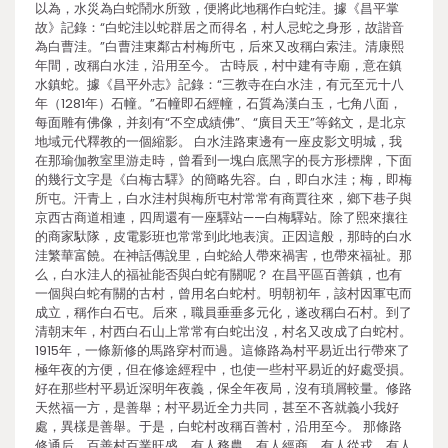
以為，水災為白蛇鬧水所致，便將此地稱作白蛇洼。據《昌平掌
故》記錄：“白蛇洼以蛇群居之而得名，村人忌蛇之身形，故諧音
為白曹洼。”白曹洼東鄰古村梅所屯，后來又改稱白索洼。清康熙
年間，改稱白水洼，沿用至今。 古時辰，村中建有寺廟，意在鎮
水鎮蛇。據《昌平外志》記錄：“三教寺在白水洼，有元至元十八
年（1281年）石幢。”石幢即石經幢，石質為漢白玉，七角八面，
每面雕有佛像，并刻有“不空成績佛”、“廣目天王”等銘文，是北京
地域元代釋教的一個縮影。 白水洼路東邊有一座皮影文明城，我
在那瑜伽教室里游走時，曾看到一塊白底黑字的長方形標牌，下面
的幾行文字是《白梅古驛》的簡略先容。白，即白水洼；梅，即梅
所屯。汗青上，白水洼村與梅所屯村常常有商賈往來，鄉下巷子與
京西古商道相連，四周還有一座驛站——白梅驛站。除了熙來攘往
的商家馱隊，皮電影班也常常到此地表演。正因這般，那時的白水
洼繁華富饒。在神話傳說里，白蛇給人帶來禍害，也帶來福祉。那
么，白水洼人的福祉能否與白蛇有關呢？ 在昌平區百善鎮，也有
一個與白蛇有關的古村，曾用名白蛇村。明朝初年，該村因軍屯而
成立，稱作白石屯。后來，職員垂垂多元化，遂改稱白石村。到了
清朝末年，村西白石山上常常有白蛇出沒，村名又改成了白蛇村。
1915年，一條新修的馬路穿村而過。這條路為村平易近出行帶來了
極年夜的方便，但在修途經程中，也使一些村平易近的好處受損。
好在那些村平易近深明年夜義，保全年夜局，沒有瑣屑較量。修路
天然福一方，是善舉；村平易近全力共同，甚至不吝就義小我好
處，異樣是善舉。于是，白蛇村改稱百善村，沿用至今。 那條路
修通后，百善村百業旺盛，有人務農，有人經商，有人從戎，有人