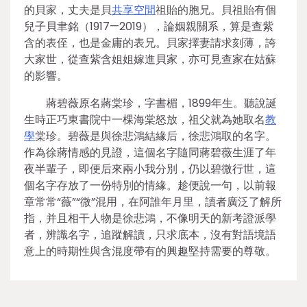
的貝家，丈夫是貝
共享空間
祖貽的胞兄。貝祖貽有個
兒子貝聿銘（1917—2019），論姻親關系，算是查紫
含的表侄，也是金庸的表兄。貝家擇妻請求刻薄，誇
大家世，從查紫含姐姐嫁進貝家，亦可見查家在姑蘇
的影響。
蔣碧薇原名蔣棠珍，字書楣，1899年生。聽說誕
生時正巧東書院中一棵海棠怒放，祖父就為她取名
教
學
棠珍。碧薇是與徐悲鴻結緣后，徐悲鴻取的名字。
作為徐蔣情感的見證，這個名字隨同蔣碧薇生涯了年
夜半輩子，即便后來兩小我分別，仍以碧微行世，這
個名字存放了一份特別的情緣。趁便說一句，以前報
章常常“薇”“微”混用，在阿誰年月里，讀者廣泛了解所
指，并且相干人物是徐悲鴻，不像明天的新考證派學
者，辨識名字，追蹤解讀，只求底本，沒有對語境語
意上的時期性與含混度帶有的興趣堅持需要的尊敬。