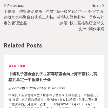
Post
Previous:
Next:
于曉航：信譽法治視角下企業
“海一樣的欽仰”——兩位“九葉
navigation
違找九宮格聚會背失業三方協
派”詩人對莫扎特、貝多芬的
定的管理途徑
詠頌–找九宮格私密空間文
史–中國作家網
Related Posts
WEATHER
中國孔子基金會孔子世家專項基金向上海市嘉找九宮
格共享定一中捐贈孔子像
admin
03/23/2025
0 min read
中國孔子基金會孔家教子世家專項基金向上海市嘉定一中捐贈孔子
像 來源：東方網教導頻道，發布時略有改動 時間：孔子二五七五
年歲次甲辰八月廿六日乙未 耶穌2024年9月28日 9月28