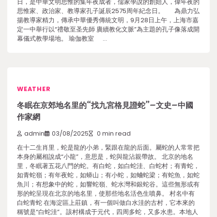
日，是中華文明思惟的集年夜成者，儒家學說的創始人，偉年夜的
思惟家、政治家、教導家孔子誕辰2575周年紀念日。 為鼎力弘
揚教導家精力，傳承中華優秀傳統文明，9月28日上午，上海市嘉
定一中舉行以“禮敬至圣先師 賡續教化文脈”為主題的孔子像落成開
幕儀式教學場地。 瑜伽教室 …
WEATHER
冬眠在京郊地名里的“找九宮格見證蛇”–文史–中國
作家網
admin
03/08/2025
0 min read
在十二生肖里，蛇是龍的小弟，緊跟在龍的后面。屬蛇的人常常把
本身的屬相說成“小龍”，意思是，蛇與龍沾親帶故。 北京的地名
里，冬眠著五花八門的蛇。有白蛇，如白蛇洼、白蛇村；有青蛇，
如青蛇嶺；有年夜蛇，如蟒山；有小蛇，如蛐蛇梁；有蛇魚，如蛇
魚川；有想象中的蛇，如響蛇嶺、蛇水灣和銀蛇谷。這些無形或有
形的蛇呈現在北京的地名里，使那些地名活色生噴鼻。 村名中有
白蛇青蛇 在海淀區上莊鎮，有一個叫做白水洼的古村，它本來的
稱號是“白蛇洼”。該村構成于元代，四周多蛇，又多水患。本地人