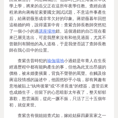
學上學，將來的岳父正在這所年夜學任教。查經由過
程弟弟向蔣梅笙索要國文測試試題，不意這件事產生
后，給蔣碧薇形成非常欠好的印象。蔣碧薇暮年回想
這樁婚約時，說得還算中肯：查紫含師長教師突然犯
了一個小小的過
講座場地
錯。這個過錯的自己現在看
來已層見迭出，可是我歷來沒有和他見過面，尤其不
曾聽到有關他的為人道格，于是我便否認了查師長教
師在我心目中的位置。
查紫含昔時犯的
瑜伽場地
小過錯是年青人在生長
經過歷程中都有能夠產生的事，但他為此支出昂揚的
價格，被未婚妻擯棄，背負不聲譽的罵聲。在觸及徐
蔣這段情感的論述中，他固然眇乎小哉，卻有興趣有
意地被貼上“紈绔後輩”或“不求長進”的標簽，盡管后來
也成婚生子，但留下的心思暗影太年夜了，整天郁郁
寡歡，愁雲滿面，從此一蹶不振，只活了三十五個年
初，就促來世。
查紫含有個姐姐查式如，嫁給姑蘇四豪富家之一