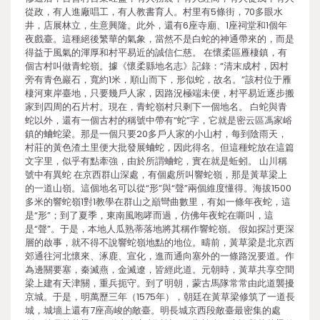
從政，有人進廠唱工，有人教書育人。村里有5條街，70多眼水
井，店展林立，生意興隆。此外，還有6座寺廟、1座祠堂和1個年
夜戲臺。這種絕後繁華的氣象，當然不是白蛇的神通帶來的，而是
得益于風氣的渾厚和村平易近的誠信仁慈。 在懷柔區雁棲鎮，有
個古村叫做青蛇嶺。據《懷柔縣地名志》記錄：“清末成村，因村
旁有青色巖石，寬約1米，順山而下，形似蛇，故名。”該村位于雁
棲河東岸臺地，只要幾戶人家，因路況極端未便，村平易近逐步搬
家到四周的石片村。現在，青蛇嶺村只剩下一個地名。 白蛇與青
蛇以外，還有一個古村的稱號中帶有“蛇”字，它就是密云區馮家峪
鎮的蛐蛇梁。那是一個只要20多戶人家的小山村，每到陰雨天，
村莊的黃色渣土里便大批發展蛐蛇，因此得名。但這種蛇放在這篇
文字里，似乎有點牽強，由於所謂蛐蛇，實在就是蚯蚓。 山川稱
號中有異蛇 在京西群山深處，有個處所叫響蛇嶺，那是黃草梁上
的一道山嶺。這個地名可以從“形”與“聲”兩個維度懂得。海拔1500
多米的響蛇嶺1對1教學在群山之巔彎曲數里，有如一條年夜蛇，這
是“形”；到了夏季，東南風咆哮而過，仿佛年夜蛇在嘶叫，這
是“聲”。于是，本地人瓜熟蒂落地將其稱作響蛇嶺。 假如探討更深
層的啟事，就不得不說響蛇嶺地點的地位。疇前，黃草梁是北京西
郊通往河北懷來、涿鹿、宣化，進而通向塞外的一條路況要道。作
為邊關要塞，秦滅燕，金滅遼，皆經此道。元朝時，黃草共享空間
梁上建有天津關，重兵扼守。到了明朝，蒙古馬隊常常由此道襲擾
京城。于是，明萬歷三年（1575年），朝廷在黃草梁修筑了一道長
城，城墻上還有7座高峻的敵臺。明長城京西段敵臺最密集的處