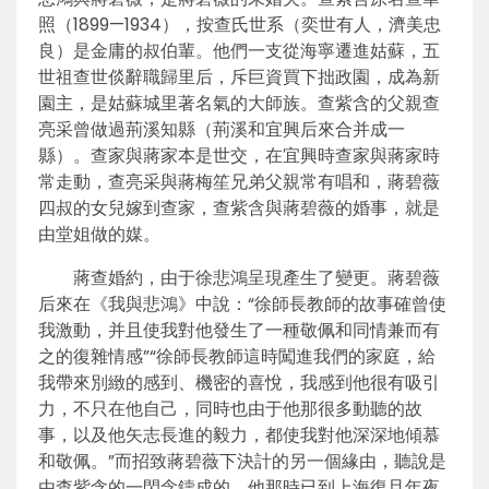
照（1899—1934），按查氏世系（奕世有人，濟美忠
良）是金庸的叔伯輩。他們一支從海寧遷進姑蘇，五
世祖查世倓辭職歸里后，斥巨資買下拙政園，成為新
園主，是姑蘇城里著名氣的大師族。查紫含的父親查
亮采曾做過荊溪知縣（荊溪和宜興后來合并成一
縣）。查家與蔣家本是世交，在宜興時查家與蔣家時
常走動，查亮采與蔣梅笙兄弟父親常有唱和，蔣碧薇
四叔的女兒嫁到查家，查紫含與蔣碧薇的婚事，就是
由堂姐做的媒。
蔣查婚約，由于徐悲鴻呈現產生了變更。蔣碧薇
后來在《我與悲鴻》中說：“徐師長教師的故事確曾使
我激動，并且使我對他發生了一種敬佩和同情兼而有
之的復雜情感”“徐師長教師這時闖進我們的家庭，給
我帶來別緻的感到、機密的喜悅，我感到他很有吸引
力，不只在他自己，同時也由于他那很多動聽的故
事，以及他矢志長進的毅力，都使我對他深深地傾慕
和敬佩。”而招致蔣碧薇下決計的另一個緣由，聽說是
由查紫含的一閃念鑄成的。他那時已到上海復旦年夜