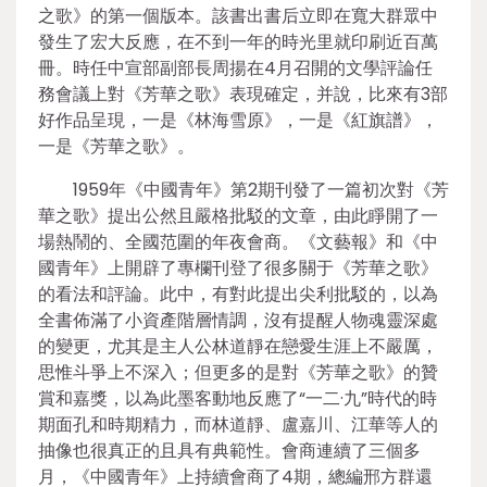
之歌》的第一個版本。該書出書后立即在寬大群眾中
發生了宏大反應，在不到一年的時光里就印刷近百萬
冊。時任中宣部副部長周揚在4月召開的文學評論任
務會議上對《芳華之歌》表現確定，并說，比來有3部
好作品呈現，一是《林海雪原》，一是《紅旗譜》，
一是《芳華之歌》。
1959年《中國青年》第2期刊發了一篇初次對《芳
華之歌》提出公然且嚴格批駁的文章，由此睜開了一
場熱鬧的、全國范圍的年夜會商。《文藝報》和《中
國青年》上開辟了專欄刊登了很多關于《芳華之歌》
的看法和評論。此中，有對此提出尖利批駁的，以為
全書佈滿了小資產階層情調，沒有提醒人物魂靈深處
的變更，尤其是主人公林道靜在戀愛生涯上不嚴厲，
思惟斗爭上不深入；但更多的是對《芳華之歌》的贊
賞和嘉獎，以為此墨客動地反應了“一二·九”時代的時
期面孔和時期精力，而林道靜、盧嘉川、江華等人的
抽像也很真正的且具有典範性。會商連續了三個多
月，《中國青年》上持續會商了4期，總編邢方群還