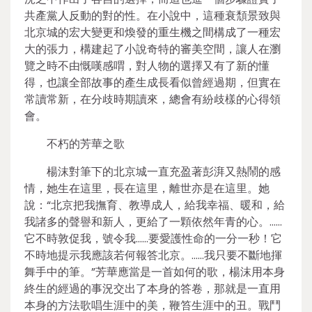
共產黨人反動的對的性。在小說中，這種衰頹景致與
北京城的宏大變更和煥發的重生機之間構成了一種宏
大的張力，構建起了小說奇特的審美空間，讓人在瀏
覽之時不由慨嘆感喟，對人物的選擇又有了新的懂
得，也讓全部故事的產生成長看似曾經過期，但實在
常讀常新，在分歧時期讀來，總會有紛歧樣的心得領
會。
不朽的芳華之歌
楊沫對筆下的北京城一直充盈著彭湃又熱鬧的感
情，她生在這里，長在這里，離世亦是在這里。她
說：“北京把我撫育、教導成人，給我幸福、暖和，給
我諸多的聲譽和新人，更給了一顆依然年青的心。……
它不時敦促我，號令我……要愛護性命的一分一秒！它
不時地提示我應該若何報答北京。……我只要不斷地揮
舞手中的筆。”芳華應當是一首如何的歌，楊沫用本身
終生的經過的事況交出了本身的答卷，那就是一直用
本身的方法歌唱生涯中的美，鞭笞生涯中的丑。戰鬥