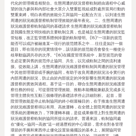
代化的管理構造相契合。生態周遭的狀況督察軌制經由過程中心威
望的強力參與和內部社會大眾介入雙重監視組成對處所當局行動的
雙重束縛，明白表裡的效能分工與協同一起配合方法，以到達生態
周遭的狀況維護督察軌制管理效能的最年夜化。 二、生態周遭的
狀況維護督察軌制協同的基礎請求 生態周遭的狀況維護督察軌制
是我國生態文明扶植的主要軌制立異，也是補足生態周遭的狀況監
管短板，改正監管體系體例掉靈的軌制發明。(15)“一項新的規范
能否可以或許被融進某一現行的規范體系之中……往往是如許一個
題目，即在現存的現實情境中，該項新的規范能否會發生一種使分
歧舉動協調共存的次序。”(16)在國度管理系統中，新型規范的發
生必定要與舊的規范停止協同、共生，以完成軌制之間的流利連
接。從效能上講，生態周遭的狀況維護督察軌制與周遭的狀況管理
中其他管理環節或手腕的協同，有助于改良周遭的狀況法令實行的
內部周遭的狀況，防止由於內部規定的沖突影響生態周遭的狀況維
護督察的實效與過程。基于這一目的，聯合生態周遭的狀況維護督
察任務的特征，可從晉陞管理效能、推動本能機能兼顧及完成多元
管理主體良性互動三個條理的基礎請求停止詳細剖析。 起首，晉
陞管理效能是停止軌制協同的終小樹屋極目的，在于推進生態周遭
的狀況維護督察得以有用、高效運轉，在全體上晉陞周遭的狀況管
理系統的運轉效力，下降運轉本錢，是從成果條理上對生態周遭的
狀況維護督察軌制的協同所提出的請求。普通來說，軌制協同處
在“優化—協同—高效”這一經過歷程的中心環節，需求在對各管理
環節的手腕和東西停止優化設置裝備擺設的基本上，展開協同管
理，進而完成周遭的狀況管理效能晉陞之目的。詳細而言，“優