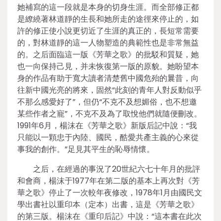
她補寫的這一段就是本身的切身生涯。而全部修正都
是繚繞著林道靜的生長和她所走的途徑來停止的，如
許的修正使小說更切近了生涯的真正的，長短常需要
的，對林道靜的這一人物塑造的典範性也是非常無益
的。之后面臨這一版《芳華之歌》的批駁和質疑，她
也一向保持己見，并未恢復第一版的原貌。她盼望本
身的作品有助于寬大讀者清楚舊中國危殆的曩昔，向
往新中國光亮的將來，固然“此刻的青年人對反動似乎
不那么感愛好了”，但仍“不克不及想媚俗，也不想邀
某些作者之寵”，不克不及為了取悅他們就隨便刪改。
1991年6月，楊沫在《芳華之歌》新版后記中說：“我
只能以一顆忠于內陸、國民，酷愛共產主義的心來從
事我的創作。”足見其平生的恥辱情懷。
之后，在經過的事況了20世紀六七十年月的批評
和會商，楊沫于1977年在第二版的基本上再次對《芳
華之歌》停止了一次較年夜修改，1978年1月由國民文
學出書社以重印本（定本）出書，這是《芳華之歌》
的第三版。楊沫在《重印后記》中說：“這本書在此次