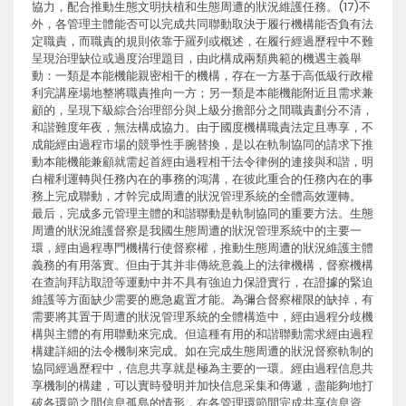
協力，配合推動生態文明扶植和生態周遭的狀況維護任務。(17)不
外，各管理主體能否可以完成共同聯動取決于履行機構能否負有法
定職責，而職責的規則依靠于羅列或概述，在履行經過歷程中不難
呈現治理缺位或過度治理題目，由此構成兩類典範的機遇主義舉
動：一類是本能機能親密相干的機構，存在一方基于高低級行政權
利完講座場地整將職責推向一方；另一類是本能機能附近且需求兼
顧的，呈現下級綜合治理部分與上級分擔部分之間職責劃分不清，
和諧難度年夜，無法構成協力。由于國度機構職責法定且專享，不
成能經由過程市場的競爭性手腕替換，是以在軌制協同的請求下推
動本能機能兼顧就需起首經由過程相干法令律例的連接與和諧，明
白權利運轉與任務內在的事務的鴻溝，在彼此重合的任務內在的事
務上完成聯動，才幹完成周遭的狀況管理系統的全體高效運轉。
最后，完成多元管理主體的和諧聯動是軌制協同的重要方法。生態
周遭的狀況維護督察是我國生態周遭的狀況管理系統中的主要一
環，經由過程專門機構行使督察權，推動生態周遭的狀況維護主體
義務的有用落實。但由于其并非傳統意義上的法律機構，督察機構
在查詢拜訪取證等運動中并不具有強迫力保證實行，在證據的緊迫
維護等方面缺少需要的應急處置才能。為彌合督察權限的缺掉，有
需要將其置于周遭的狀況管理系統的全體構造中，經由過程分歧機
構與主體的有用聯動來完成。但這種有用的和諧聯動需求經由過程
構建詳細的法令機制來完成。如在完成生態周遭的狀況督察軌制的
協同經過歷程中，信息共享就是極為主要的一環。經由過程信息共
享機制的構建，可以實時發明并加快信息采集和傳遞，盡能夠地打
破各環節之間信息孤島的情形，在各管理環節間完成共享信息資