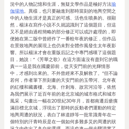
況中的人物記憶和生涯，無疑文學作品是極好方法
瑜
伽場地
。異樣，也只要融進到那時當刻的地輿空間之
中的人物生涯才是真正的可感、活色生噴鼻的。很顯
然，楊沫在寫作小說不久就認識到了這個題目，但這
又不是經由過程簡略的部分修正可以或許處理的，即
便她在第二版中曾經作了一番較年夜的修正，但作品
在景致地輿的展現上也仍未對全體作風發生太年夜影
響。所以楊沫才會在重版后記之中專門感嘆了這個題
目，她說：“《芳華之歌》在這方面遠沒有盡到它的職
責——這是我在國慶節前，從天安門前的光輝情形
中，才感到出來的。不外曾經來不及解救了。”但不論
若何，作者筆下所刻畫的天安門前的玉帶河、北年夜
的紅樓和藏書樓、北海、什剎海、故宮河沿等，依然
為我們展示了近百年前的老北京城的城市格式和城市
風采，勾畫出一幅在20世紀30年月，首都南遷后瘡痍
滿目標北京城，浮現出了那時的反動者們運動的特定
地輿周遭的狀況，表白了林道靜等一批常識青年在一
個特別的汗青時辰是在一個如何多難多災的周遭的狀
況之中作出了各自的選擇，而這也進一個步驟證實了