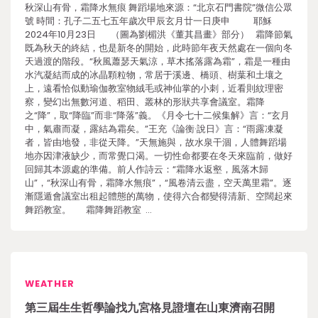
秋深山有骨，霜降水無痕 舞蹈場地來源：“北京石門書院”微信公眾
號 時間：孔子二五七五年歲次甲辰玄月廿一日庚申 耶穌
2024年10月23日 （圖為劉楣洪《董其昌畫》部分） 霜降節氣
既為秋天的終結，也是新冬的開始，此時節年夜天然處在一個向冬
天過渡的階段。“秋風蕭瑟天氣涼，草木搖落露為霜”，霜是一種由
水汽凝結而成的冰晶顆粒物，常居于溪邊、橋頭、樹葉和土壤之
上，遠看恰似動瑜伽教室物絨毛或神仙掌的小刺，近看則紋理密
察，變幻出無數河道、稻田、叢林的形狀共享會議室。霜降
之“降”，取“降臨”而非“降落”義。《月令七十二候集解》言：“玄月
中，氣肅而凝，露結為霜矣。”王充《論衡·說日》言：“雨露凍凝
者，皆由地發，非從天降。”天無施與，故水泉干涸，人體舞蹈場
地亦因津液缺少，而常覺口渴。一切性命都要在冬天來臨前，做好
回歸其本源處的準備。前人作詩云：“霜降水返壑，風落木歸
山”，“秋深山有骨，霜降水無痕”，“風卷清云盡，空天萬里霜”。逐
漸隱遁會議室出租起體態的萬物，使得六合都變得清新、空闊起來
舞蹈教室。 霜降舞蹈教室 …
WEATHER
第三屆生生哲學論找九宮格見證壇在山東濟南召開