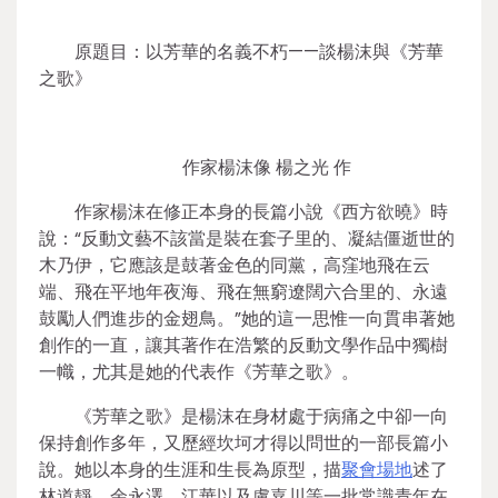
原題目：以芳華的名義不朽——談楊沫與《芳華
之歌》
作家楊沫像 楊之光 作
作家楊沫在修正本身的長篇小說《西方欲曉》時
說：“反動文藝不該當是裝在套子里的、凝結僵逝世的
木乃伊，它應該是鼓著金色的同黨，高窪地飛在云
端、飛在平地年夜海、飛在無窮遼闊六合里的、永遠
鼓勵人們進步的金翅鳥。”她的這一思惟一向貫串著她
創作的一直，讓其著作在浩繁的反動文學作品中獨樹
一幟，尤其是她的代表作《芳華之歌》。
《芳華之歌》是楊沫在身材處于病痛之中卻一向
保持創作多年，又歷經坎坷才得以問世的一部長篇小
說。她以本身的生涯和生長為原型，描
聚會場地
述了
林道靜、余永澤、江華以及盧嘉川等一批常識青年在