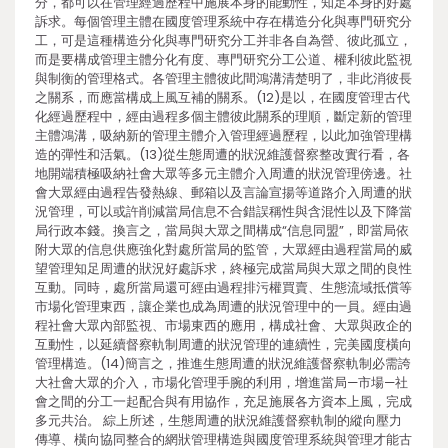
分，都可以在管理經過歷程中施展本身的能動性，知足本身的好處
訴求。每個管理主體在國度管理系統中存在構造分化與專門研究分
工，可是這種構造分化與專門研究分工并非各自為營、彼此孤立，
而是要構成管理主體分化有度、專門研究分工公道、權利彼此監視
與制衡的管理格式。各管理主體彼此間鴻溝清楚明了，非此消彼長
之關系，而應當構成上風互補的關系。(12)是以，在國度管理古代
化經過歷程中，經由過程多個主體彼此關系的理順，斷定新的管理
主體鴻溝，吸納新的管理主體介入管理經過歷程，以此加強管理構
造的彈性和活氣。(13)從生態周遭的狀況維護督察整改實行看，各
地開端積極吸納社會大眾等多元主體介入周遭的狀況管理傍邊。社
會大眾經由過程告發熱線、郵箱以及言論宣揚等道路介入周遭的狀
況管理，可以或許削減當局信息不合錯誤稱性與含混性以及下降當
局行政本錢。換言之，當局與大眾之間構成“信息同盟”，即當局依
附大眾的信息供應強化對處所當局的監管，大眾經由過程當局的威
望管理知足周遭的狀況好處訴求，終極完成當局與大眾之間的良性
互動。同時，處所當局還可經由過程排污權買賣、生態流域抵償等
市場化管理東西，讓企業也成為周遭的狀況管理中的一員。經由過
程社會大眾內部監視、市場東西的應用，構成社會、大眾與政企的
互動性，以延續督察軌制周遭的狀況管理的連續性，完美國度橫向
管理構造。(14)簡言之，推進生態周遭的狀況維護督察軌制必需誇
大社會大眾的介入，市場化管理手腕的利用，增進當局—市場—社
會之間的分工一起配合與有用協作，充足施展各方資本上風，完成
多元共治。 綜上所述，生態周遭的狀況維護督察軌制的縱向壓力
傳導、橫向協同整合的網狀管理構造與國度管理系統與管理才能古