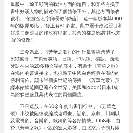
重版中，除了顯明的政治方面的題目，和某些有損于
書中好漢人物的描述作了個體修正外，其他方面修改
很小。”依據金宏宇師長教師統計，這一個版本與1960
年的版原形比，“修正有80多處。此中屬于政治題目和
好漢抽像題目的修改有17處，其余的都是所謂‘其他方
面’的修改”。
迄今為止，《芳華之歌》的刊行量曾經跨越了
500萬冊，有包含英語、日語、印尼語、德語、西班
牙語在內的20多種文字的譯本，有助于《芳華之歌》
在海內的普遍接收，也推進了中國白色經典在海內的
勝利傳佈。顛末半個多世紀的傳播，《芳華之歌》英
譯本館躲范圍已遍布全世界，美國和japan(日本)成
為館躲豐盛且具代表性的兩個國度。
不只這般，在60余年的出書刊行中，《芳華之
歌》小說被陸續改編成連環畫、話劇、京劇、川劇以
及電視劇、音樂劇、歌舞劇等各類情勢。1958年，由
於《芳華之歌》小說的宏大影響，由北京片子制片廠