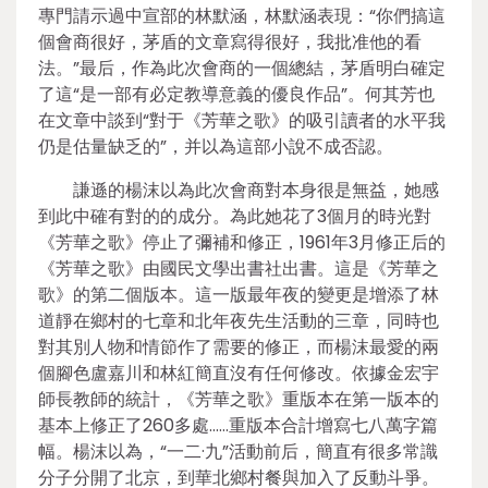
專門請示過中宣部的林默涵，林默涵表現：“你們搞這
個會商很好，茅盾的文章寫得很好，我批准他的看
法。”最后，作為此次會商的一個總結，茅盾明白確定
了這“是一部有必定教導意義的優良作品”。何其芳也
在文章中談到“對于《芳華之歌》的吸引讀者的水平我
仍是估量缺乏的”，并以為這部小說不成否認。
謙遜的楊沫以為此次會商對本身很是無益，她感
到此中確有對的的成分。為此她花了3個月的時光對
《芳華之歌》停止了彌補和修正，1961年3月修正后的
《芳華之歌》由國民文學出書社出書。這是《芳華之
歌》的第二個版本。這一版最年夜的變更是增添了林
道靜在鄉村的七章和北年夜先生活動的三章，同時也
對其別人物和情節作了需要的修正，而楊沫最愛的兩
個腳色盧嘉川和林紅簡直沒有任何修改。依據金宏宇
師長教師的統計，《芳華之歌》重版本在第一版本的
基本上修正了260多處……重版本合計增寫七八萬字篇
幅。楊沫以為，“一二·九”活動前后，簡直有很多常識
分子分開了北京，到華北鄉村餐與加入了反動斗爭。