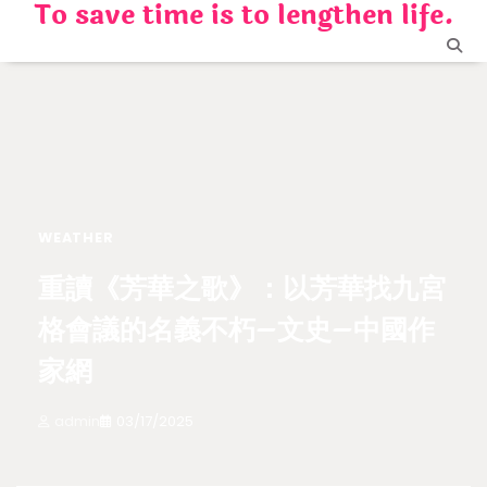
To save time is to lengthen life.
Skip
to
content
WEATHER
重讀《芳華之歌》：以芳華找九宮
格會議的名義不朽–文史–中國作
家網
admin
03/17/2025