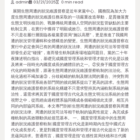
admin
03/21/2025
0 min read
展開生態周遭的狀況維護督察是近年來黨中心、國務院為加大力
度生態周遭的狀況維護任務采取的一項嚴重改造舉動，是貫徹落實
生態文明扶植目的、戰勝傳統周遭個人空間的狀況監管缺點的主要
軌制立異，在實行中獲得了明顯成效①。生態周遭的狀況維護督察
不只是在履行層面臨各級黨委當局“施以高壓”，更是推進了我國周
遭的狀況管理邏輯和全體構造的變更。生態周遭的狀況維護督察在
實行中必定會與已有的周遭的狀況法律、周遭的狀況司法等管理環
節發生必定“碰撞”，進而發生軌制講座場地協同題目。黨的二十年
夜陳述明白指出，基礎完成國度管理系統和管理才能古代化是以後
及將來一段時光內國度成長的總體目的之一。②安身于國度管理古
代化的時期佈景，跟著生態周遭的狀況維護督察軌制的法治化、系
統化過程不竭加速③，分歧範疇的軌制及辦法間的重合、沖突對周
遭的狀況管理系統各部門間的彼此關系提出了更高的請求。生態周
遭的狀況維護督察的系統化構建不只需求堅持其內涵軌制系統的融
洽性，還需求將其置于國度管理古代化及生態文明法治系統的全體
視野之中，從而經由過程體系協同構成各個範疇彼此支撐、相互共
同的內部協同系統。本文專門剖析生態周遭的狀況維護督察與周遭
的狀況法律、周遭的狀況司法等相干軌制的協異性規定，為完成多
種軌制的高效聯動供給規范基本。 一、國度管理系統中的生態周
遭的狀況維護督察軌制 國度管理古代化是新時期內生型中國式古
代化成長形式，更是對國度管理系統和管理才能古代化提出了新的
意蘊與請求。普通而言，國度管理是指“在感性當局扶植和古代國