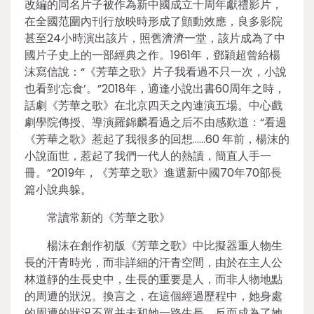
改編的同名片子被作為新中國成立十周年獻禮影片，
在全國范圍內刊行放映時形成了顫動效應，良多影院
甚至24小時演出該片，照舊濟濟一堂，該片成為了中
國片子史上的一部經典之作。1961年，鄧穎超曾給楊
沫寫信說：“《芳華之歌》片子我看過不只一次，小說
也看到‘忘食’。”2018年，適逢小說出書60周年之時，
話劇《芳華之歌》在北京四天之內連演五場。中心戲
劇學院傳授、導演羅錦麟看過之后不由感歎道：“看過
《芳華之歌》惹起了我很多的回想……60 年前，楊沫的
小說面世，惹起了我們一代人的熱讀，簡直人手一
冊。”2019年，《芳華之歌》進選新中國70年70部長
篇小說典躲。
常讀常新的《芳華之歌》
楊沫在創作初版《芳華之歌》中比擬器重人物生
長的汗青時光，而非詳細的汗青空間，由於在主人公
林道靜的生長史中，生長的重要是人，而非人物地點
的周遭的狀況。換言之，在這個經過歷程中，她身處
的周遭的狀況不單并未和她一路生長，反而成為了她