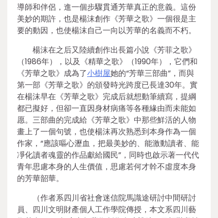
導師和伴侶，進一個步驟貫通芳華真正的意義。這份
美妙的期許，也是楊沫創作《芳華之歌》一個很是主
要的動因，也使楊沫自己一向以芳華的名義而不朽。
楊沫在之后又陸續創作出長篇小說《芳菲之歌》
（1986年），以及《精華之歌》（1990年），它們和
《芳華之歌》成為了
小樹屋
她的“芳華三部曲”，而與
第一部《芳華之歌》的頒發時光跨度已長達30年。實
在楊沫早在《芳華之歌》完成后就想動筆續寫，提綱
都已擬好，但卻一直因身材病痛等各種緣由而未能如
愿。三部曲的完成給《芳華之歌》中那些鮮活的人物
畫上了一個句號，也使楊沫再次熟悉到本身作為一個
作家，“應該嘔心瀝血，把最美妙的、能激動讀者、能
凈化讀者魂靈的作品獻給國民”，同時也啟示著一代代
青年思慮本身的人生價值，思慮若何才幹不虛度本身
的芳華韶華。
（作者系四川省社會迷信院馬識途研討中間研討
員、四川文明財產個人工作學院傳授，本文系四川藝