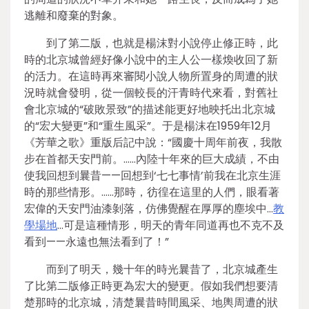
逃離和廢棄的對象。
到了第二版，也就是楊沫對小說停止修正時，此
時的北京城曾經好像小說中的主人公一樣煥收回了新
的活力。在這時再來審閱小說人物所置身的周遭的狀
況時就會發明，從一個較長的汗青時代來看，對舊社
會北京城的“破敗景致”的描述能更好地映托出北京城
的“宏大變更”和“重生風采”。于是楊沫在1959年12月
《芳華之歌》重版后記中說：“國慶十周年前夜，我散
步在首都天安門前。……內陸十年來的巨大成績，不由
使我回想到曩昔——回想到‘七七事情’前我在北京生涯
時的那些情形。……那時，彷徨在這里的人們，眼看著
宏偉的天安門油漆剝落，仿佛覺醒在厚厚的塵埃中…
教
學場地
…可是這種情形，明天的青年同道再也不克不及
看到——永遠也無法看到了！”
而到了明天，幾十年的時光曩昔了，北京城產生
了比第二版修正時更為宏大的變更。假如我們想要清
楚那時的北京城，清楚曩昔時間風采、地輿周遭的狀