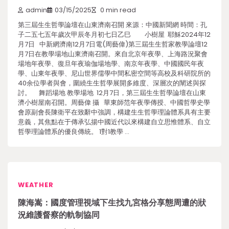
admin
03/15/2025
0 min read
第三屆生生哲學論壇在山東濟南召開 來源：中國新聞網 時間：孔
子二五七五年歲次甲辰冬月初七日乙巳 小樹屋 耶穌2024年12
月7日 中新網濟南12月7日電(周藝偉)第三屆生生哲家教學論壇12
月7日在教學場地山東濟南召開。來自北京年夜學、上海路況聚會
場地年夜學、復旦年夜瑜伽場地學、南京年夜學、中國國民年夜
學、山東年夜學、尼山世界儒學中間私密空間等高校及科研院所的
40余位學者與會，圍繞生生哲學展開多維度、深層次的闡述與探
討。 舞蹈場地 教學場地 12月7日，第三屆生生哲學論壇在山東
濟小樹屋南召開。周藝偉 攝 華東師范年夜學傳授、中國哲學史學
會原副會長陳衛平在致辭中強調，構建生生哲學理論體系具有主要
意義，其焦點在于傳承弘揚中國近代以來構建自立思惟體系、自立
哲學理論體系的優良傳統。 1對1教學 …
WEATHER
陳海嵩：國度管理視域下生找九宮格分享態周遭的狀
況維護督察的軌制協同