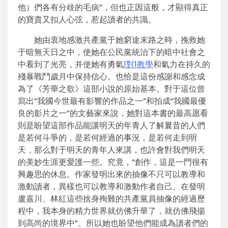
他）們各有分歧的毛病”，但也正因這般，才顯得真正
的寶貴又扣人心弦，惹起讀者的共識。
她由衷地感激共產黨于她窮途末路之時，挽救她
于暗無天日之中，使她在公民黨統治下的暗中社會之
中看到了光亮，并使她有勇氣
1對1教學
和氣力在持久的
殘暴戰鬥歲月中保持信心。也恰是這份感謝和感念成
為了《芳華之歌》這部小說的原始基本。對于這位曾
寫出“我國今世最有影響的作品之一”和拍成“我國最優
良的影片之一”的文藝家來說，她對這本書的最高愿看
則是盼望這部作品能讓明天的年青人了解曩昔的人們
是若何斗爭的，是若何經過的事況，是若何走到明
天，那么對于明天的青年人來講，也許會對我們明天
的美妙生涯更愛護一些。究竟，“創作，這是一門很有
興趣思的休息。作家發明出來的抽像不只可以教導和
激動讀者，異樣也可以教導和激動作者自己。在發明
盧嘉川、林紅這些捨身殉難的共產黨員抽像的經過歷
程中，我本身的精力世界就仿佛升華了，就仿佛飛揚
到高尚的境界中”。所以她也盼望他們能成為讀者們的