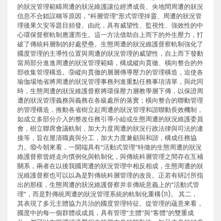
的狀況管理範疇周遭的狀況維護讓位經濟成長、央地間周遭的狀況
信息不合錯誤稱等原因，“科層管理”形式管理掉靈、周遭的狀況管
理後果欠安等題目頻發。由此，具有威望性、監視性、強效性的中
心環保督察軌制應運而生。這一方法借助自上而下的外生壓力，打
破了傳統科層制的好處壁壘。生態周遭的狀況維護督察軌制強化了
國度管理的主導性位置與周遭的狀況管理的威望性，自上而下發動
當局部分進進周遭的狀況管理範疇，構成縱向貫徹、橫向整合的外
部收集管理構造。⑨縱向貫徹的層層傳導壓力的管理構造，迫使各
瑜伽場地省將周遭的狀況管理事務列進重點任務事項清單，與此同
時，生態周遭的狀況維護督察將環保壓力層教學層下傳，以保證周
遭的狀況管理義務與義務在各級處所的落實；橫向整合的聯動管理
的管理構造，推動各省樹立起周遭的狀況管理和諧聯動長效機制，
如成立多部分介入的整改任務引導小組或生態周遭的狀況維護委員
會，樹立聯席會議軌制，加大力度周遭的狀況行政法律與司法的連
接等，旨在厘清職責與分工，加大力度兼顧與和諧，構成任務協
力。⑩今朝來看，一開端具有“活動式管理”特徵的生態周遭的狀況
維護督察曾經走向慣例化與軌制化，與傳統科層管理之間存在互補
關系，兩者在以後我國周遭的狀況管理中相反相成，生態周遭的狀
況維護督察也可以以為是對傳統科層管理的改良。正若有研討所指
出的那樣，生態周遭的狀況維護督察并非傳統意義上的“活動式管
理”，而是對傳統周遭的狀況管理系統的軌制化重構(11)。 其二，
其表現了多元主體協力共治的國度管理特征。從管理的蘊意來看，
國度中的每一個群體或成員，具有管理“主體”與“客體”的雙重成