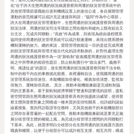
化”在于誇大生態周遭的狀況維護督察與周遭的狀況管理系統中的
其他管理環節退職能分派和機構設置上的迷信公道，各自展開管理
運動的規范根據可以或許充足連接與和諧；“協同”作為中心環節，
誇大在周遭的狀況管理運動中，生態周遭的狀況維護督察與周遭的
狀況法律、周遭的狀況司法等環節之間在橫向和縱向上既有綜合又
分主次，完成共同聯動；“高效”作為成果，則表現為經由過程體系
協同使得周遭的狀況管理系統可以或許順遂運轉，表現出體系體例
機制運轉的效力。總的來說，晉陞管理效能這一目的是從完成周遭
的狀況管理系統與管理才能古代化的請求動身的，針對性處理生態
周遭的狀況維護督察作為一項“新軌制”嵌進國度周遭的狀況管理系
統之中所帶來的相容性題目，防止軌制實行中“政出多門、義務不
明、推諉扯皮”的題目，使生態周遭的狀況維護督察同相干法令軌
制中的相干內在的事務彼此順應、表裡邏輯自洽，使我國周遭的狀
況管理系統加倍迷信、本能機能加倍優化、權責加倍清楚、監視加
倍無力、運轉加倍高效。 其次，推動本能機能兼顧是完成軌制協
同的主要基本。基于新軌制經濟學關于雙邊和諧窘境的說明，盡私
密空間管因生態周遭的狀況維護督察具有的強盛政治威望，使得督
察主體與督察對象之間構成一種本質的安排性關系，但詳細到諸如
線索搜集、查詢拜訪取證等任務時，又與其他相干的本能機能部分
之間存在著普遍的一起配合空間。推動本能機能兼顧就是要充足施
展分歧管理主體的權能上風，為完成分歧管理主體間的共同聯動打
下基本。為此，就需求明白分歧部分在生態周遭的狀況維護方面的
職責和權限，以便于分歧部分可以或許相互支撐、相互共同，構成