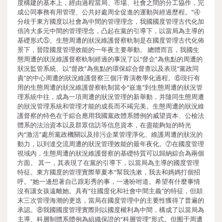
度構建的基本上，經由過程當局、市場、社會之間的分工協作，完
成公同事務有用管理、公共好處周全促進的運動與經過歷程。”④
分歧于東方國度以社會為中間的管理理念，我國國度管理古代化加
倍誇大多元中間的管理理念，凸起在黨的引導下，以當局為主導的
基礎形式⑤。生態周遭的狀況維護督察軌制是在國度管理古代化佈
景下，晉陞國度管理效能的一年夜主要舉動。 總體而言，我國生
態周遭的狀況維護督察軌制經過的事況了以“督企”為焦點的周遭的
狀況監管系統、以“督政”為焦點的環保綜合督查以及表現“黨政同
責”的中心周遭的狀況維護督察三個汗青演教學化過程。⑥現行有
用的生態周遭的狀況維護督察軌制當令“嵌進”到生態周遭的狀況管
理系統中往，成為一項周遭的狀況管理的新舉動，并隨同生態周遭
的狀況管理系統和管理才能的成長而不竭完美。生態周遭的狀況維
護督察的特色在于綜合應用我國黨政體系體例的威望資本、公檢法
體系的法治資本以及群眾信訪等信息資本，在盡能夠短的時光
內“激活”處所黨政機關以及排污企業管理淨化、維護周遭的狀況的
動力，以到達交流周遭的狀況管理效能的最年夜化。⑦在國度管理
視域內，生態周遭的狀況維護督察的基礎特質可以歸納綜合為兩個
方面。 其一，其表現了在黨的引導下，以當局為主導的國度管理
特征。東方國度的管理實際華夏本“幫我洗漱，我去和媽媽打個招
呼。”她一邊想著自己跟彩秀的事，一邊吩咐道。希望有什麼事情
沒有讓女孩遠離她。具有“往國度化和社會中間主義”的特征，但顛
末三次管理海潮的更迭，當局在國度管理中的主要性獲得了普遍的
承認。⑧我國國度管理實際則以國度權利為中間，構成了以當局為
主導、科層制體系體例為組織保證的“科層管理”形式。但囿于周遭