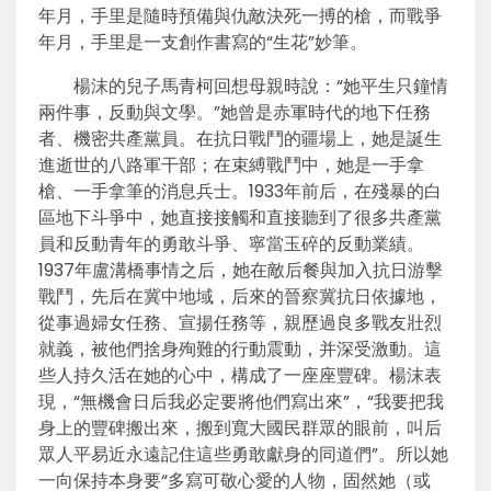
年月，手里是隨時預備與仇敵決死一搏的槍，而戰爭
年月，手里是一支創作書寫的“生花”妙筆。
楊沫的兒子馬青柯回想母親時說：“她平生只鐘情
兩件事，反動與文學。”她曾是赤軍時代的地下任務
者、機密共產黨員。在抗日戰鬥的疆場上，她是誕生
進逝世的八路軍干部；在束縛戰鬥中，她是一手拿
槍、一手拿筆的消息兵士。1933年前后，在殘暴的白
區地下斗爭中，她直接接觸和直接聽到了很多共產黨
員和反動青年的勇敢斗爭、寧當玉碎的反動業績。
1937年盧溝橋事情之后，她在敵后餐與加入抗日游擊
戰鬥，先后在冀中地域，后來的晉察冀抗日依據地，
從事過婦女任務、宣揚任務等，親歷過良多戰友壯烈
就義，被他們捨身殉難的行動震動，并深受激動。這
些人持久活在她的心中，構成了一座座豐碑。楊沫表
現，“無機會日后我必定要將他們寫出來”，“我要把我
身上的豐碑搬出來，搬到寬大國民群眾的眼前，叫后
眾人平易近永遠記住這些勇敢獻身的同道們”。所以她
一向保持本身要“多寫可敬心愛的人物，固然她（或