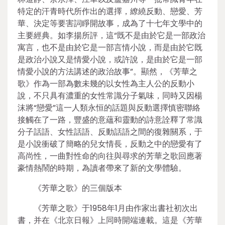
特定的汗青時代所作出的選擇，繚繞反動、戀愛、芳
華、決定等要害詞睜開故事，成為了十七年文學中的
主要經典。如李揚所評，這“既不是由於它是一部政治
寓言，也不是由於它是一部言情小說，而是由於它既
是政治小說又是情愛小說，或許說，是由於它是一部
情愛小說的方法講述的政治故事”。顯然，《芳華之
歌》作為一部為數未幾的以女性為主人公的反動小
說，不只具有濃重的女性常識分子氣味，同時又因楊
沫將“戀愛”這一人類永恒的話題與反動選擇慎密聯絡
接觸在了一路，豐盛的意蘊和靈動的詩意詮釋了常識
分子話語、女性話語、反動話語之間的復雜關系，于
是小說衝破了簡略的兒女情長，反動之中的戀愛有了
高尚性，一曲對性命的向往與尋求的芳華之歌回應著
豪情熱鬧的時期，為讀者帶來了新的文學體驗。
《芳華之歌》的三個版本
《芳華之歌》于1958年1月由作家出書社初次出
書，并在《北京日報》上同時開端連載。這是《芳華