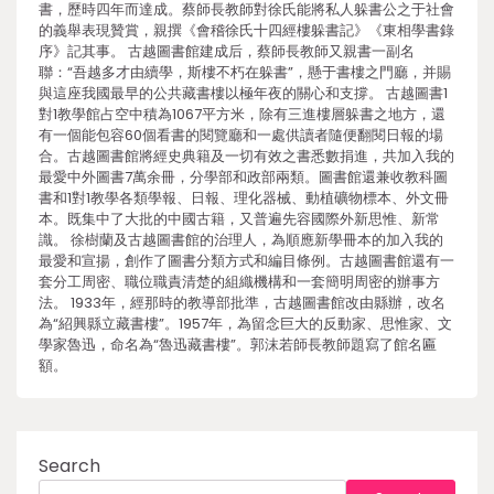
書，歷時四年而達成。蔡師長教師對徐氏能將私人躲書公之于社會
的義舉表現贊賞，親撰《會稽徐氏十四經樓躲書記》《東相學書錄
序》記其事。 古越圖書館建成后，蔡師長教師又親書一副名
聯：“吾越多才由續學，斯樓不朽在躲書”，懸于書樓之門廳，并賜
與這座我國最早的公共藏書樓以極年夜的關心和支撐。 古越圖書1
對1教學館占空中積為1067平方米，除有三進樓層躲書之地方，還
有一個能包容60個看書的閱覽廳和一處供讀者隨便翻閱日報的場
合。古越圖書館將經史典籍及一切有效之書悉數捐進，共加入我的
最愛中外圖書7萬余冊，分學部和政部兩類。圖書館還兼收教科圖
書和1對1教學各類學報、日報、理化器械、動植礦物標本、外文冊
本。既集中了大批的中國古籍，又普遍先容國際外新思惟、新常
識。 徐樹蘭及古越圖書館的治理人，為順應新學冊本的加入我的
最愛和宣揚，創作了圖書分類方式和編目條例。古越圖書館還有一
套分工周密、職位職責清楚的組織機構和一套簡明周密的辦事方
法。 1933年，經那時的教導部批準，古越圖書館改由縣辦，改名
為“紹興縣立藏書樓”。1957年，為留念巨大的反動家、思惟家、文
學家魯迅，命名為“魯迅藏書樓”。郭沫若師長教師題寫了館名匾
額。
Search