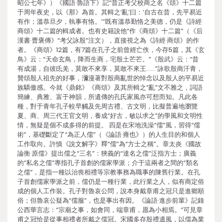
昭公七年》）《國語·魯語下》記“昔正考父校商之名《頌》十二篇
于周年夜史，以《那》為首。其輯之‘亂’曰：‘自古在昔，先平易近
有作；溫恭旦夕，執事有恪。’”既有溫恭勤恪之美德，仍是《詩經·
商頌》十二篇的輯成者。也有史籍說他“作《商頌》十二篇”（《后
漢書·曹褒傳》“考父詠殷”注文），直接視之為《詩經·商頌》的作
者。《商頌》12篇，有7篇在孔子之前曾經亡佚，今存5篇，其《玄
鳥》云：“天命玄鳥，降而生商，宅殷土芒芒。”《殷武》云：“昔
有成湯，自彼氐羌，莫敢不來享，莫敢不來王……”詠歌殷商汗青，
贊頌殷人祖先的好事，瀰漫著對殷商亂世的悼念以及殷人的平易近
族驕傲感。今就《鼎銘》《商頌》及其所輯之“亂”文不雅之，詞語
簡練、典雅、富于神韻，所遺傳的孔氏家風亦可想而知。凡此各
種，對于青年孔子較早觸及先周古禮、古文明，比擬普遍地瀏覽
夏、商、周三代王官文明，養成“好古，敏以求之”的學風和文明性
情，無疑是個不成多得的前提。 四是在宋地洗澡“儒”風，習得“儒
術”，基礎斷定了“為正人儒”（《論語·雍也》）的人生目的和個人
工作取向。許慎《說文解字》釋“儒”為“方士之稱”。章太炎《國故
論衡·原儒》提出儒之“三名”：狹義的“達名之儒”泛指方士；廣義
的“私名之儒”專指孔子首創的儒家學派；介于這兩者之間的“類名
之儒”，是指一種以治喪相禮等宗教事務為職事的陳舊行業。在孔
子首創儒家學派之前，儒仍是一種行業，此行業之人，似有商定俗
成的個人工作裝。孔子對魯哀公問，說本身戴章甫之冠只是進鄉順
俗；但魯哀公疑為“儒服”，也是事出有因。《論語·進步前輩》記錄
公西華言志：“宗廟之事，如會同，端章甫，愿為小相焉。”可見章
甫之冠恰是從事相禮者所戴之儒冠。宋國多存殷禮遺風，以儒為業