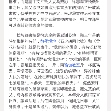
批准，而是請丁文江托人妥為照顧。徐志摩乘飛機出
事之后，其父徐申如將這批躲書所有的捐給了松坡藏
書樓，似乎冥冥之中早有設定。松坡藏書樓后來并進
國立北平藏書樓，即北京藏書樓的前身，明天在那里
可以查閱到徐志摩的躲書。
松坡藏書樓是徐志摩的靈感謝發地，那三年是他
詩情飛揚的時間，
教學場地
《石虎胡同七號》和《雪
花的快活》就是代表作。“我們的小園庭，有時泛動著
無窮溫順”，“有時淡描著依稀的夢景”，“有時輕喟著一
聲何如”，“有時沉醉在快活之中”；“大批的蹇翁，巨樽
在手，蹇足直指天空，一斤，兩
瑜伽教室
斤，杯底喝
盡，滿懷酒歡，滿面酒紅，連珠的笑響中，浮冷靜仙
人似的酒翁”。在徐志摩純真明快的筆調下，石虎胡同
七號這座“古木參天，王府似的年夜天井”，儼然安靜
而略有難過的溫馨家園。蹇翁即蹇念益，蹇先艾的叔
父，時為松坡藏書樓現實掌管人，早年介入蔡鍔謀害
反袁、護國活動，后任國會議員，傷國是日非，又半
身癱廢，于是酗酒過活。幾年以后，蹇念益在松坡藏