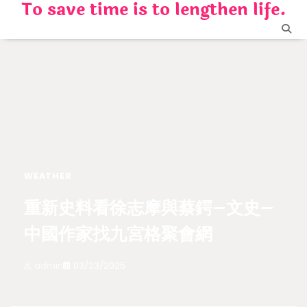
To save time is to lengthen life.
Skip
to
content
WEATHER
重新史料看徐志摩與蔡鍔–文史–
中國作家找九宮格聚會網
admin
03/23/2025