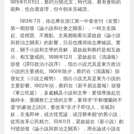
1915年11月11日，蔡鍔分開北京，時代徐、蔡有會晤的
能夠，也合適道理，但今朝未見確證。
1913年7月，徐志摩在浙江第一中黌舍刊《友聲》
第一期頒發《論小說和社會之關系》，一時文名鵲
起。從標題、不雅點、文風都能看出梁啟超《論小說
與群治之關系》的影響，日后也獲得徐志摩確認。實
在，關于小說和文學的見解，梁啟超和蔡鍔是相互啟
示、相互鑒戒的。1898年12月，梁啟超在《清議報》
頒發《譯印政治小說序》，指出小說尤其是東方政治
小說的主要感化。1901年除夕，蔡鍔在《清議報》頒
發短文《小說之權勢》，指出小說尤其是東方小說的
主要影響。1902年頭，蔡鍔在《新平易近叢報》頒發
《軍公民篇》，多處觸及小說和文學：要倡導激起忠
義時令、愛國救亡之情的文學，要尋求“不斬樓蘭終不
還”的豪放之詩詞，要改革“非才子即佳人，非狐則
妖，非鬼即神，或古怪荒誕，或淫褻卑鄙”的舊小說，
從而改革公民精力。同年11月，梁啟超在《新小說》創
刊號頒發《論小說與群治之關系》，周全論述小說在