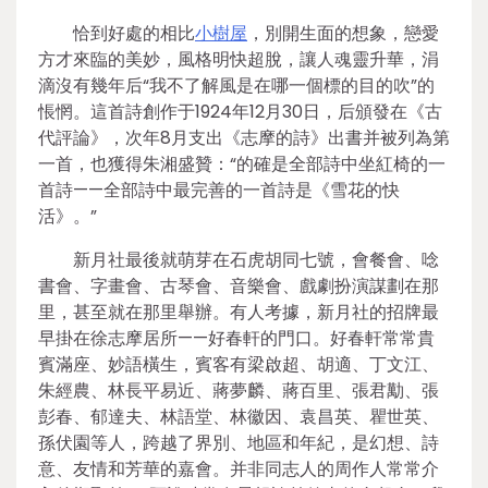
恰到好處的相比
小樹屋
，別開生面的想象，戀愛
方才來臨的美妙，風格明快超脫，讓人魂靈升華，涓
滴沒有幾年后“我不了解風是在哪一個標的目的吹”的
悵惘。這首詩創作于1924年12月30日，后頒發在《古
代評論》，次年8月支出《志摩的詩》出書并被列為第
一首，也獲得朱湘盛贊：“的確是全部詩中坐紅椅的一
首詩——全部詩中最完善的一首詩是《雪花的快
活》。”
新月社最後就萌芽在石虎胡同七號，會餐會、唸
書會、字畫會、古琴會、音樂會、戲劇扮演謀劃在那
里，甚至就在那里舉辦。有人考據，新月社的招牌最
早掛在徐志摩居所——好春軒的門口。好春軒常常貴
賓滿座、妙語橫生，賓客有梁啟超、胡適、丁文江、
朱經農、林長平易近、蔣夢麟、蔣百里、張君勱、張
彭春、郁達夫、林語堂、林徽因、袁昌英、瞿世英、
孫伏園等人，跨越了界別、地區和年紀，是幻想、詩
意、友情和芳華的嘉會。并非同志人的周作人常常介