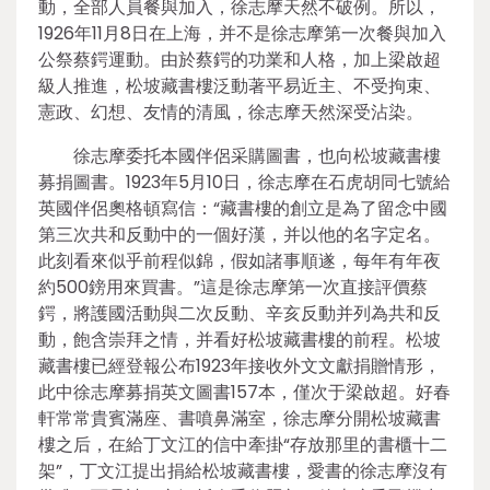
動，全部人員餐與加入，徐志摩天然不破例。所以，
1926年11月8日在上海，并不是徐志摩第一次餐與加入
公祭蔡鍔運動。由於蔡鍔的功業和人格，加上梁啟超
級人推進，松坡藏書樓泛動著平易近主、不受拘束、
憲政、幻想、友情的清風，徐志摩天然深受沾染。
徐志摩委托本國伴侶采購圖書，也向松坡藏書樓
募捐圖書。1923年5月10日，徐志摩在石虎胡同七號給
英國伴侶奧格頓寫信：“藏書樓的創立是為了留念中國
第三次共和反動中的一個好漢，并以他的名字定名。
此刻看來似乎前程似錦，假如諸事順遂，每年有年夜
約500鎊用來買書。”這是徐志摩第一次直接評價蔡
鍔，將護國活動與二次反動、辛亥反動并列為共和反
動，飽含崇拜之情，并看好松坡藏書樓的前程。松坡
藏書樓已經登報公布1923年接收外文文獻捐贈情形，
此中徐志摩募捐英文圖書157本，僅次于梁啟超。好春
軒常常貴賓滿座、書噴鼻滿室，徐志摩分開松坡藏書
樓之后，在給丁文江的信中牽掛“存放那里的書櫃十二
架”，丁文江提出捐給松坡藏書樓，愛書的徐志摩沒有