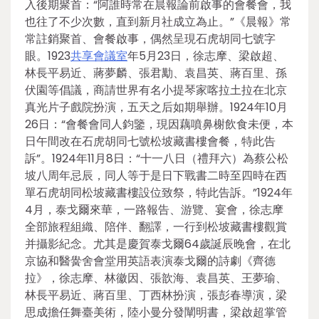
入後期聚首：“阿誰時常在晨報論前啟事的會餐會，我
也往了不少次數，直到新月社成立為止。”《晨報》常
常註銷聚首、會餐啟事，偶然呈現石虎胡同七號字
眼。1923
共享會議室
年5月23日，徐志摩、梁啟超、
林長平易近、蔣夢麟、張君勱、袁昌英、蔣百里、孫
伏園等倡議，商請世界有名小提琴家喀拉土拉在北京
真光片子戲院扮演，五天之后如期舉辦。1924年10月
26日：“會餐會同人鈞鑒，現因藕噴鼻榭飲食未便，本
日午間改在石虎胡同七號松坡藏書樓會餐，特此告
訴”。1924年11月8日：“十一八日（禮拜六）為蔡公松
坡八周年忌辰，同人等于是日下戰書二時至四時在西
單石虎胡同松坡藏書樓設位致祭，特此告訴。”1924年
4月，泰戈爾來華，一路報告、游覽、宴會，徐志摩
全部旅程組織、陪伴、翻譯，一行到松坡藏書樓觀賞
并攝影紀念。尤其是慶賀泰戈爾64歲誕辰晚會，在北
京協和醫黌舍會堂用英語表演泰戈爾的詩劇《齊德
拉》，徐志摩、林徽因、張歆海、袁昌英、王夢瑜、
林長平易近、蔣百里、丁西林扮演，張彭春導演，梁
思成擔任舞臺美術，陸小曼分發闡明書，梁啟超掌管