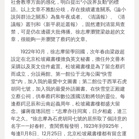
社會教導方面的感化，明白提出“小說界反動”的標
語。以上文章不雅點分歧，存在接續遞進關系,《論小
說與群治之關系》為集年夜成者。《清議報》、《清
議報》叢刊和《新平易近叢報》，固然遭到清當局查
禁，可是仍在邊疆大批傳播。徐志摩瀏覽梁啟超的文
章，很能夠一并瀏覽了蔡鍔的文章。
1922年10月，徐志摩留學回國，次年春由梁啟超
設定在北京松坡藏書樓擔負英文秘書，擔任外文冊本
采購以及英文信件處置。松坡藏書樓是為了留念蔡鍔
而成立，分設兩館。第一館位于北海公園“快雪
堂”內，加入我的最愛中文圖書；第二館位于西單石虎
胡同七號，加入我的最愛外語圖書。在快雪堂正殿建
立蔡公祠，供奉蔡鍔和數位護國活動將領的靈位。每
逢蔡鍔忌辰和云南起義周年，松坡藏書樓都盛大留
念。據蔣復璁回想：“志摩亦往同寓，日夕相處，達三
年之久。”徐志摩為石虎胡同七號的居所取了個詩意的
名字——好春軒。查閱舊報發明，1923年到1925年，
每逢11月8日、12月25日，北京松坡藏書樓都有留念運