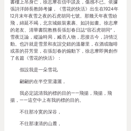
書樓上吊身亡，徐志摩在信中談及，傷感不已。依據
張詩洋師長教師考據，《雪花的快活》出生在1924年
12月末年夜雪之夜的石虎胡同七號。那幾天年夜雪紛
飛，綿延不竭，北京城銀裝素裹、如詩如畫。徐志摩
的老友、清華書院教務長張彭春日誌“宿石虎胡同”，
雪夜泛論，縱論時局，臧否人物，思接古今，詩情泛
動。也許就是雪景和友誼交錯的溫馨里，在酒或咖啡
或茶的芬芳里，在張彭春的煽動下，徐志摩即興創作
了名篇《雪花的快活》：
假設我是一朵雪花,
翩翩的在半空里瀟灑，
我必定認清我的標的目的——飛揚，飛揚，飛
揚，——這空中上有我的標的目的。
不往那冷寞的深谷，
不往那凄清的山麓，