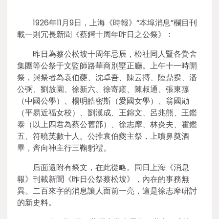
1926年11月9日，上海《時報》“本埠消息”欄目刊
載一則冗長新聞《蔡鍔十周年昨日之公祭》：
昨日為蔡公松坡十周年忌辰，松社同人暨各黌舍
集團等公祭于文監師路華商別墅正廳。上午十一時開
祭，與祭者為袁伯夔、沈卓吾、陳云摶、陸鼎揆、潘
公弼、劉放園、徐新六、徐寄庼、陳叔通、張東蓀
（中國公學）、楊明皓密斯（愛國女學）、翁國勛
（平易近福女校）、劉漢成、王錦文、呂兆熊、王鑑
泰（以上四君為蔡公舊部）、徐志摩、林炎夫、霍鑑
五、符曉芙數十人。公推袁伯夔主祭，上噴鼻奠酒
畢，齊向神主行三鞠躬禮。
后面還附有祭文，在此從略。同日上海《消息
報》刊載新聞《昨日公祭蔡松坡》，內在的事務無
異。二百來字的消息讓人面前一亮，這是徐志摩研討
的新史料。