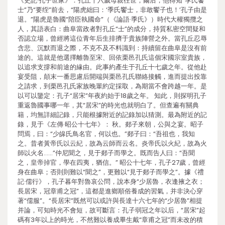
《史記·孔子世家》：孔丘十六歲母親往世，爾后，他得知“季氏饗
士”乃“要绖”前去，“陽虎絀曰：‘季氏饗士，非敢饗子也！’孔子由是
退。”陽虎是魯國“陪臣執國命”（《論語·季氏》）時代大權獨攬之
人，其語表白：曲阜當政者對孔丘“士”的成分，持質私密空間疑和
否認立場，曾經將這位青年后生排擠于貴族陣營之外。當孔丘忍辱
含悲、沉默而退之際，不克不及不料識到：持續留在曲阜是沒有前
途的。這就是他選擇離魯至宋、回依栗邑孔氏這個宋國宗室貴族，
以追求支撐和前途的緣由。此事約產生于孔丘十七歲之年。從他赴
宴受阻，顛末一番思慮后開端與栗邑孔氏聯絡接觸，進而提出投靠
之請求，到栗邑孔氏家族晚輩約定採取，為期當不會跨越一年。是
以可以鑒定：孔子“居宋”年夜約始于18歲之年。 知此，則探明孔子
重返魯國事哪一年，其“居宋”的時光也就明白了。但查遍有關典
籍，均無詳細記錄，只能根據附近的記錄加以猜測。最為附近的記
錄，見于《左傳·昭公十七年》： 秋。郯子來朝，公與之宴。昭子
問焉，曰：“少皞氏鳥名官，何以也。”郯子曰：“吾祖也，我知
之。昔者黃帝氏以云紀，故為云師而云名。炎帝氏以火紀，故為火
師以火名……”仲尼聞之，見于郯子而學之。既而告人曰：“吾聞
之，皇帝掉官，學在四夷，猶信。” 昭公十七年，孔子27歲，曾經
身在曲阜；否則則難以“聞之”，更難以“見于郯子而學之”。據《禮
記·儒行》，孔子暮年對魯哀公問，說本身“少居魯，衣逢掖之衣；
長居宋，冠章甫之冠”，這都是進鄉順俗養成的習氣，并非決心穿
著“儒服”。“長居宋”既然可以或許與長達十六七年的“少居魯”相提
并論，可知時光不會短，故可斷言：孔子弱冠之年以后，“居宋”起
碼有3年以上的時光，不然難以養成畢生戴“章甫之冠”而未改的積