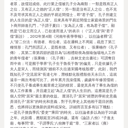
者眾，故儒冠成俗。此行業之儒被孔子分為兩類：一類是既有正人
之位，又有正人之德的“正人儒”；另一類是沒有正人之位，也不克
不及苛求其有正人之德的平易近間儒士，即“君子儒”。孔子所建立
的人生目的是“為正人儒”。后來具有平易近間儒士家庭佈景的門生
卜商拜師進孔門，“子謂子夏曰：‘女為正人儒，有為君子儒’”。顯
然是“己欲立而立人，己欲達而達人”的表示（《“正人儒”與“君子
儒”新詮》，2012年第4期《河南年夜學學報》。以往論者釋“正
人”皆二分法：有德者、有位者。這在邏輯上不周延，疏忽了第三
種情形：孔門所謂正人，是既有德、又有位者）。張秉楠作《孔子
傳》，其第二章第四節的題目為“以相禮助喪為個瑜伽場地人工作
的青年儒者”（張秉楠：《孔子傳》，吉林文史出書社）可謂奪目
而中肯；可是囿于學界“孔子生于魯長于魯”的偏見，只是依據孔子
夫人是宋人，而猜測其“婚前不久往過宋國考核殷禮”。此刻，我們
既知孔子“交流居宋”長達七年，潛移默化殷禮殷俗天永日久，這就
遠非一兩次考核可比了。終年累月洗澡儒風，歲歲年年修習儒術，
不只使孔子養成畢生戴章甫之冠的積習，還使其具有了畢生為儒的
個人工作素養，并且建立起“為正人儒”的人生目的。這應當是孔子
個人空間“居宋”最主要的收益。 厘清孔子“居宋”經歷的學術史意義
弄清孔子“居宋”的時光和意義，對于孔學史上其他相干題目的熟
悉，也將得以更換新的資料或深化。詳細而言至多有以下幾點：
一是孔子擔負季氏“委吏”“乘田”的時光，以往論者多以為始于20歲
之年。此刻看，應順延至25或26歲。還有《論語·八佾》“子進太
廟，每事問”章、“子謂季氏‘八佾舞于庭’”章、“三家者以《雍》