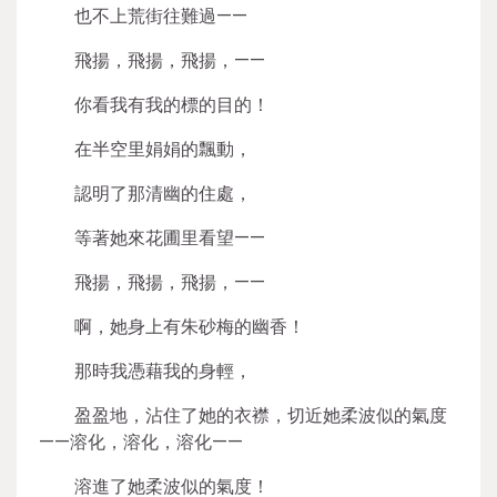
也不上荒街往難過——
飛揚，飛揚，飛揚，——
你看我有我的標的目的！
在半空里娟娟的飄動，
認明了那清幽的住處，
等著她來花圃里看望——
飛揚，飛揚，飛揚，——
啊，她身上有朱砂梅的幽香！
那時我憑藉我的身輕，
盈盈地，沾住了她的衣襟，切近她柔波似的氣度
——溶化，溶化，溶化——
溶進了她柔波似的氣度！