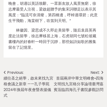
晚會，胡適以英語致辭。一眾新友故人風景無窮，徐
志摩最受人注視，梁啟超贈予的集宋詞聯足以表示其
風度：“臨流可奈清癯，第四橋邊，呼棹過環碧；此意
生平飛動，海棠樹下，吹笛到天明。”
林徽因、梁思成不久即赴美留學，隨后袁昌英再
度赴法留學，徐志摩移居上海，石虎胡同七號松坡藏
書樓內的好春軒一時回于沉靜，那些如詩如歌的雅集
留在了記憶里。
Post
Previous:
Next:
續往圣之絕學，啟未來找九宮
首屆兩岸中華文明峰會•四海
navigation
格會議之新章 ——孔子學苑
文明找九宮格分享論壇臺灣嘉
2024年換屆年夜會暨表揚儀
賓蒞臨四海孔子書院參觀訪問
式