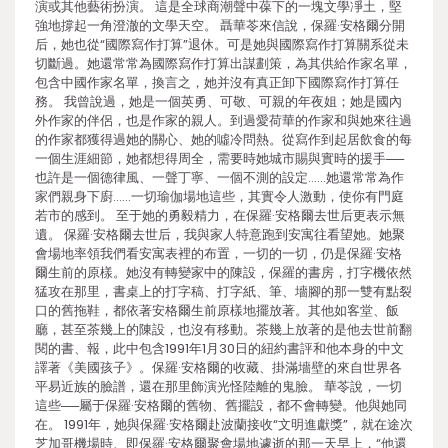
演或其他藝術扮演。 這是全球商潮聲中葆下的一塊文學凈土，堅
強地撐起一角澄澈的文學天空。 聶華苓來信說，保羅·安格爾分開
后，她也從“國際寫作打算”退休。可是她與國際寫作打算關系從未
切斷過。她還常常為國際寫作打算出謀劃策，為其供給作家名單，
包含中國作家名單，換言之，她并沒有真正卸下國際寫作打算任
務。 我曾說過，她是一個英勇、可敬、可親的年夜姐；她是國內
外作家的伴侶，也是作家的親人。到過愛荷華的作家和與她來往過
的作家都獲得過她的關心、她的噓冷問熱。從寫作到起居飲食的每
一個生涯細節，她都想得周全，需要時她城市賜與實時的援手──
也許是一個德律風、一聲丁寧、一個不測的設定……她還常常為作
家們親身下廚……一切瑜伽場地這些，其實令人激動，使你有門庭
若市的感到。 至于她的勇毅精力，在保羅·安格爾去世后更表示無
遺。 保羅·安格爾去世后，我與家人特意跑到安寓往看望她。她聚
會場地率領我們看安寓表裡的布置，一切的一切，仍是保羅·安格
爾生前的原樣。她沒有轉變家中的陳設，保羅的書房，打字機依然
猛攻在那里，書桌上的打字稿、打字紙、筆、墻腳的那一雙有點裂
口的舊拖鞋，都依著安格爾生前原樣地擺放著。其他如客堂、飯
廳，甚至茶幾上的陳設，也沒有移動。茶幾上放著的是他去世前翻
閱的書、報，此中包含1991年1月30日的紐約書評和他本身的中文
譯著《美國孩子》。保羅·安格爾的收藏、掛滿墻壁的來自世界各
平易近族的臉譜，還在那里飾演光怪陸離的鬼臉。 華苓說，一切
這些──屬于保羅·安格爾的舊物、舊擺設，都不會轉變。他與她同
在。 1991年，她與保羅·安格爾赴波蘭接收“文明進獻獎”，就在途次
芝加哥機場時、即保羅·安格爾聚會場地遽逝的那一天早上，“他還