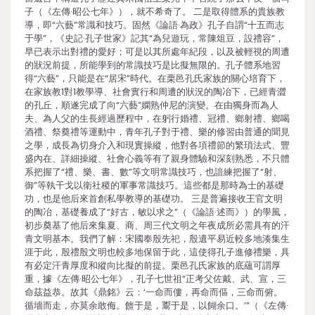
子（《左傳·昭公七年》），就不希奇了。 二是取得體系的貴族教
導，即“六藝”常識和技巧。固然《論語·為政》孔子自謂“十五而志
于學”，《史記·孔子世家》記其“為兒遊玩，常陳俎豆，設禮容”，
早已表示出對禮的愛好；可是以其所處年紀段，以及被輕視的周遭
的狀況前提，所能學到的常識技巧是比擬無限的。孔子體系地習
得“六藝”，只能是在“居宋”時代。在栗邑孔氏家族的關心培育下，
在家族教1對1教學導、社會實行和周遭的狀況的陶冶下，已經青澀
的孔丘，順遂完成了向“六藝”嫻熟仲尼的演變。在由獨身而為人
夫、為人父的生長經過歷程中，在躬行婚禮、冠禮、鄉射禮、鄉喝
酒禮、祭奠禮等運動中，青年孔子對于禮、樂的修習由普通的聞見
之學，成長為切身介入和現實操縱，他對各項禮節的繁瑣法式、豐
盛內在、詳細操縱、社會心義等有了親身體驗和深刻熟悉，不只體
系把握了“禮、樂、書、數”等文明常識技巧，也諳練把握了“射、
御”等執干戈以衛社稷的軍事常識技巧。這些都是那時為士的基礎
功，也是他后來首創私學教導的基礎功。 三是普遍接收王官文明
的陶冶，基礎養成了“好古，敏以求之”（《論語·述而》）的學風，
初步奠基了他后來集夏、商、周三代文明之年夜成所必需具有的汗
青文明基本。我們了解：宋國奉殷先祀，殷遺平易近較多地湊集生
涯于此，殷禮殷文明也較多地保留于此，這使得孔子進修禮樂，具
有必定汗青厚度和縱向比擬的前提。栗邑孔氏家族的底蘊可謂厚
重，據《左傳·昭公七年》，孔子七世祖“正考父佐戴、武、宣，三
命茲益恭。故其《鼎銘》云：‘一命而僂，再命而傴，三命而俯。
循墻而走，亦莫余敢侮。饘于是，鬻于是，以餬余口。’”（《左傳·