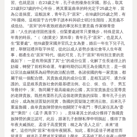
習。也就是說：在23歲之年，孔子依然棲身在宋國。那么，取其
23歲到27歲的中心年份，將其重返曲阜的時光定于25歲之年，當
為公道揣度。這般說來，青年孔子“居宋”，在18歲到25歲之間，有
7年擺佈。這相當于古代學子讀本科與碩士研討生階段，其意義不
成低估。 “居宋”的年夜致經過的事況和主要意義 作家柳青曾
講：“人生的途徑固然漫長，但緊要處經常只要幾步，特殊是當人
年青的時辰。”（《創業史》第15章）青年孔子“居宋”，也是其人
生“緊要處”。他19歲娶宋國并官氏之女為妻，婚后一年生下兒子孔
鯉，舉辦冠禮并取字仲尼，從此以成人姿勢步進社會等人生年夜
事，都產生在“居宋”時代。循此可見，孔子“居宋”有特別主要的意
義如下： 一是有用保護了其“士”的成分位置，化解了生長途徑上的
妨礙，轉變了前程和命運。年齡時期仍以周王為全國共主，是一個
以宗法血緣關系為紐帶的政治配合體。各諸侯國的每一家貴族，都
屬于統一個配合體。其貴族成員的成分位置，是相互認可、通力保
護的。這是維系貴族社會的最基礎法例。在公、侯、伯、子、男五
等冊封中，宋、魯同屬于最高級級的公國，其宗室貴族是位置尊貴
的老牌貴族。既然有栗邑孔氏這個老牌貴族的採取，青年孔子士的
成分，成為無須置疑的現實，魯國的質疑隨之煙消云散。后來孔子
重返魯國，曲阜貴族陣營便向他關閉了年夜門：季氏家任其為“委
吏”“乘田”（《孟子·萬章下》），意味著其士的成分獲得了魯國貴
族陣營的廣泛認可。此后，跟著孔子創辦私學申明鵲起，獲得了魯
年夜夫臧孫紇、孟僖子高度贊賞：稱之為“圣人之后”、未來“達
者”。這些均與“居宋”有很年夜關系。知此，看到孟僖子將逝世而
留遺言，稱道孔子歷述其宋國祖上榮光，不吝繞了那么年夜一個彎