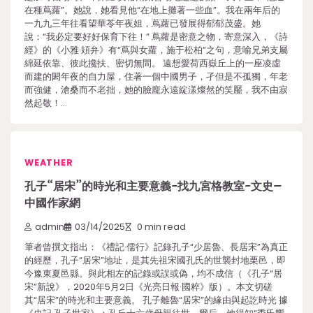
在種蔦蘿”。她說，她看見他“在地上攤著一些血”。我在兩年后的
一九九三年往看望華苓年夜姐，蔦蘿已發展得郁郁茂盛。她
說：“我必定要好好保育下往！” 蔦蘿是密意之物，寄意深入，《詩
經》的《小雅·頍弁》有“蔦與女蘿，施于松柏”之句，意喻兄弟支屬
綿延依靠、彼此攙扶、密切無間。 遠想愛荷西嶽丘上的一座凌虛
而建的閎年夜的自力屋，住著一個中國男子，孑但是不孤獨，年老
而強健，滄桑而不老拙，她的臉龐永遠綻漾燦然的笑靨，我不由寂
然起敬！…
WEATHER
孔子“居宋”的時光和主要意義-找九宮格教室-文史–
中國作家網
admin
03/14/2025
0 min read
筆者曾撰文指出：《禮記·儒行》記錄孔子“少居魯、長居宋”為真正
的經歷，孔子“居宋”地址，是其先祖宋國孔氏的世襲封地栗邑，即
今豫東夏邑縣。與此相左的記錄或誤或偽，均不成信（《孔子“居
宋”新說》，2020年5月2日《光亮日報·國粹》版）。本文切磋
其“居宋”的時光和主要意義。 孔子離魯“居宋”的緣由與起訖時光 據