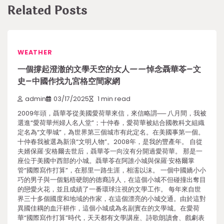
Related Posts
WEATHER
一個撐起澄澈的文學天空的女人——悼念聶華苓–文
史–中國作找九宮格空間家網
admin
03/17/2025
1 min read
2009年頭，聶華苓從美國愛荷華來信，來信略謂── 八月間，我被
選進“愛荷華州婦人名人堂”；十仲春，愛荷華被結合國教科文組織
定名為“文學城”，為世界第三個城市有此定名。在美國事第一個。
十仲春我被選為新浪“文明人物”。2008年，是我的豐產年。 自從
夫婿保羅·安格爾去世后，聶華苓一向沒有分開過愛荷華。 那是一
座位于美國中西部的小城。聶華苓在阿誰小城與保羅·安格爾掌
管“國際寫作打算”，在那里一路生涯，相濡以沫。 一個中國嬌小小
巧的男子與一個魁梧硬朗的德裔詩人，在這個小城不但碰撞出奪目
的戀愛火花，並且成績了一番環球注視的文學工作。 每年來自世
界三十多個國度和地域的作家，在這個漂亮的小城交通。由於這對
異國佳耦的血汗耕作，這個小城成為名副實在的文學城。在愛荷
華“國際寫作打算”時代，天天都有文學講座、詩歌朗讀會、戲劇表