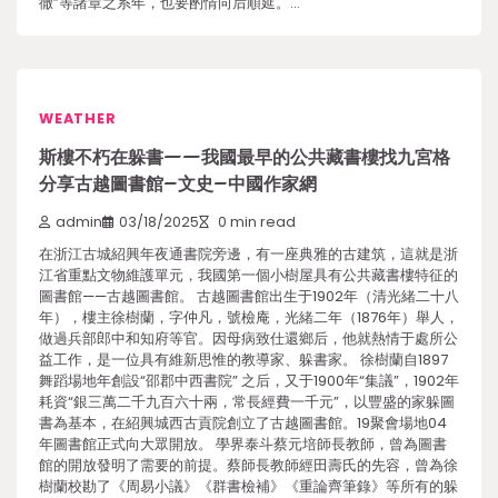
徹”等諸章之系年，也要酌情向后順延。…
WEATHER
斯樓不朽在躲書——我國最早的公共藏書樓找九宮格
分享古越圖書館–文史–中國作家網
admin
03/18/2025
0 min read
在浙江古城紹興年夜通書院旁邊，有一座典雅的古建筑，這就是浙
江省重點文物維護單元，我國第一個小樹屋具有公共藏書樓特征的
圖書館——古越圖書館。 古越圖書館出生于1902年（清光緒二十八
年），樓主徐樹蘭，字仲凡，號檢庵，光緒二年（1876年）舉人，
做過兵部郎中和知府等官。因母病致仕還鄉后，他就熱情于處所公
益工作，是一位具有維新思惟的教導家、躲書家。 徐樹蘭自1897
舞蹈場地年創設“邵郡中西書院” 之后，又于1900年“集議”，1902年
耗資“銀三萬二千九百六十兩，常長經費一千元”，以豐盛的家躲圖
書為基本，在紹興城西古貢院創立了古越圖書館。19聚會場地04
年圖書館正式向大眾開放。 學界泰斗蔡元培師長教師，曾為圖書
館的開放發明了需要的前提。蔡師長教師經田壽氏的先容，曾為徐
樹蘭校勘了《周易小議》《群書檢補》《重論齊筆錄》等所有的躲