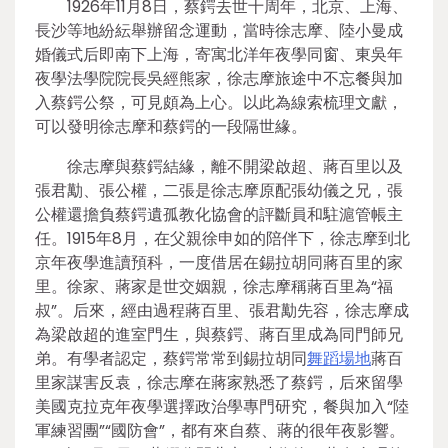
1926年11月8日，蔡鍔去世十周年，北京、上海、
長沙等地紛紜舉辦留念運動，當時徐志摩、陸小曼成
婚儀式后即南下上海，寄寓北洋年夜學同窗、東吳年
夜學法學院院長吳經熊家，徐志摩旅途中不忘餐與加
入蔡鍔公祭，可見頗為上心。以此為線索梳理文獻，
可以發明徐志摩和蔡鍔的一段隔世緣。
徐志摩與蔡鍔結緣，離不開梁啟超、蔣百里以及
張君勱、張公權，二張是徐志摩原配張幼儀之兄，張
公權還擔負蔡鍔遺孤教化協會的評斷員和駐滬管帳主
任。1915年8月，在父親徐申如的陪伴下，徐志摩到北
京年夜學進讀預科，一度借居在錫拉胡同蔣百里的家
里。徐家、蔣家是世交姻親，徐志摩稱蔣百里為“福
叔”。后來，經由過程蔣百里、張君勱先容，徐志摩成
為梁啟超的進室門生，與蔡鍔、蔣百里成為同門師兄
弟。有學者認定，蔡鍔常常到錫拉胡同
舞蹈場地
蔣百
里家謀害反袁，徐志摩在蔣家熟悉了蔡鍔，后來留學
美國克拉克年夜學選擇政治學專門研究，餐與加入“陸
軍練習團”“國防會”，都有來自蔡、蔣的很年夜影響。