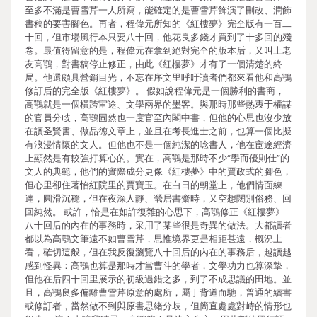
至多不滿是曹雪芹一人所寫，能確定的是曹雪芹飾演了刪改、潤飾
書稿的要害腳色。再者，程偉元所知的《紅樓夢》完全版有一百二
十回，但市場風行本只要八十回，他花良多錢才買到了十多回的殘
卷。最值得留意的是，程偉元在拿到絕對完全的版本后，又叫上老
友高鶚，對書稿停止修正，由此《紅樓夢》才有了一個清楚的終
局。他還頗具營銷目光，不忘在序文里呼吁讀者們都來看他和高鶚
修訂后的完全版《紅樓夢》。 假如說程偉元是一個勝利的書商，
高鶚就是一個橫跨宦途、文學兩界的墨客。與那時那些熱衷于權謀
的官員分歧，高鶚固然也一度官至內閣中書，但他的心思也沒少放
在讀圣賢書、做品德文章上，並且在考長進士之前，也算一個比擬
有浪漫情懷的文人。但他也不是一個純潔的唸書人，他在宦途經濟
上顯然是有較強打算心的。實在，高鶚是那時不少“學而優則仕”的
文人的典範，他們的實際成分更像《紅樓夢》中的賈政式的腳色，
但心里卻住著怡紅院里的賈寶玉。在白日的朝堂上，他們情面練
達，圓滑沉穩，但在夜深人靜、煢居書齋時，又空想闊別俗務、回
回純然。 或許，恰是在如許復雜的心思下，高鶚修正《紅樓夢》
八十回后的內在的事務時，采用了某些很是奇異的做法。大都讀者
都以為高鶚文筆遠不如曹雪芹，思惟境界更是相距甚遠，概況上
看，確切這般，但在我反復瀏覽八十回后的內在的事務后，越讀越
感到怪異：高鶚也算是那時才當曹斗的學者，文學功力也算深摯，
但他在后四十回里展示的初級過錯之多，到了不成思議的田地。並
且，高鶚良多偏離曹雪芹原意的處所，屬于背道而馳，普通的續書
或修訂者，當然做不到與原書思緒分歧，但簡直處處對峙的情形也