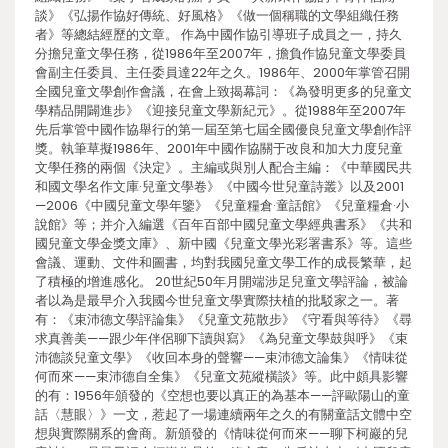
談》《弘揚作協好傳統、好風格》《做一個稱職的文學組織任務
者》等總結經歷的文章。 作為中國作協引導班子成員之一，持久
分擔兒童文學任務，從1986年至2007年，擔負作協兒童文學委員
會副主任委員、主任委員達22年之久。1986年、2000年掌管召開
全國兒童文學創作會議，在會上致揭幕詞：《為發明更多的兒童文
學精品開闢進步》《迎接兒童文學新紀元》。從1988年至2007年
先后掌管中國作協舉行的第一屆至第七屆全國優良兒童文學創作評
獎。執筆草擬1986年、2001年中國作協關于改良和加大力度兒童
文學任務的兩個《決定》。主編或與別人配合主編：《中華國民共
和國文學名作文庫·兒童文學卷》《中國今世兒童詩叢》以及2001
—2006《中國兒童文學年鑒》《兒童糧倉·童話館》《兒童糧倉·小
說館》等；并介入編選《百年百部中國兒童文學經典書系》《共和
國兒童文學金獎文庫》、新中國《兒童文學光彩署書系》等。這些
會議、運動、文件和圖書，均對我國兒童文學工作的成長繁華，起
了積極的增進感化。 20世紀50年月開端涉足兒童文學評論，被論
者以為是最早介入我國今世兒童文學實際扶植的批駁家之一。著
有：《束沛德文學評論集》《兒童文苑散步》《守看與等待》《尋
求真善美——跟少年伴侶聊下讀與寫》《為兒童文學鼓與呼》《束
沛德談兒童文學》《收回本身的聲響——束沛德文論集》《情味從
何而來——束沛德自全集》《兒童文苑縱橫談》等。此中頗具影響
的有：1956年頒發的《空想也要以真正的為基本——評歐陽山的童
話〈慧眼〉》一文，惹起了一場連續兩年之久的有關童話文體中空
想與實際關系的會商。新頒發的《情味從何而來——聊下柯巖的兒