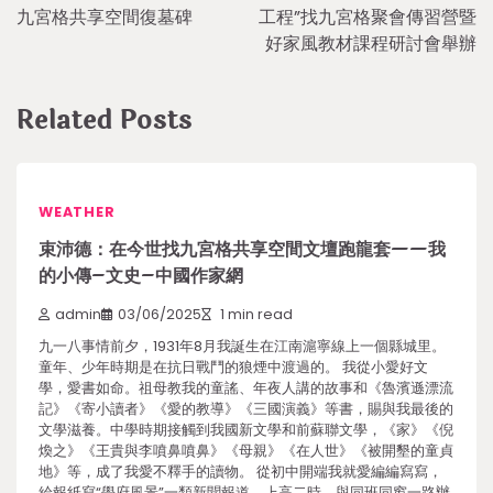
navigation
九宮格共享空間復墓碑
工程”找九宮格聚會傳習營暨
好家風教材課程研討會舉辦
Related Posts
WEATHER
束沛德：在今世找九宮格共享空間文壇跑龍套——我
的小傳–文史–中國作家網
admin
03/06/2025
1 min read
九一八事情前夕，1931年8月我誕生在江南滬寧線上一個縣城里。
童年、少年時期是在抗日戰鬥的狼煙中渡過的。 我從小愛好文
學，愛書如命。祖母教我的童謠、年夜人講的故事和《魯濱遜漂流
記》《寄小讀者》《愛的教導》《三國演義》等書，賜與我最後的
文學滋養。中學時期接觸到我國新文學和前蘇聯文學，《家》《倪
煥之》《王貴與李噴鼻噴鼻》《母親》《在人世》《被開墾的童貞
地》等，成了我愛不釋手的讀物。 從初中開端我就愛編編寫寫，
給報紙寫“學府風景”一類新聞報道。上高二時，與同班同窗一路辦