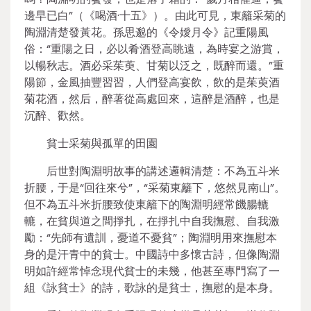
邊早已白”（《喝酒·十五》）。由此可見，東籬采菊的
陶淵清楚發黃花。孫思邈的《令嬡月令》記重陽風
俗：“重陽之日，必以肴酒登高眺遠，為時宴之游賞，
以暢秋志。酒必采茱萸、甘菊以泛之，既醉而還。”重
陽節，金風抽豐習習，人們登高宴飲，飲的是茱萸酒
菊花酒，然后，醉著從高處回來，這醉是酒醉，也是
沉醉、歡然。
貧士采菊與孤單的田園
后世對陶淵明故事的講述邏輯清楚：不為五斗米
折腰，于是“回往來兮”，“采菊東籬下，悠然見南山”。
但不為五斗米折腰致使東籬下的陶淵明經常饑腸轆
轆，在貧與道之間掙扎，在掙扎中自我撫慰、自我激
勵：“先師有遺訓，憂道不憂貧”；陶淵明用來撫慰本
身的是汗青中的貧士。中國詩中多懷古詩，但像陶淵
明如許經常悼念現代貧士的未幾，他甚至專門寫了一
組《詠貧士》的詩，歌詠的是貧士，撫慰的是本身。