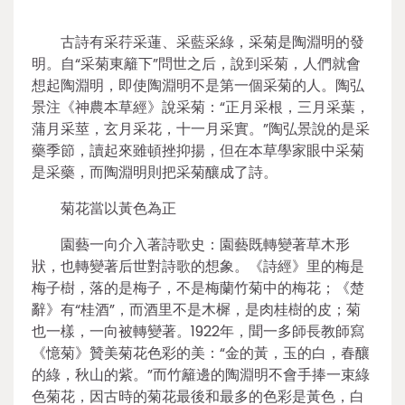
古詩有采荇采蓮、采藍采綠，采菊是陶淵明的發
明。自“采菊東籬下”問世之后，說到采菊，人們就會
想起陶淵明，即使陶淵明不是第一個采菊的人。陶弘
景注《神農本草經》說采菊：“正月采根，三月采葉，
蒲月采莖，玄月采花，十一月采實。”陶弘景說的是采
藥季節，讀起來雖頓挫抑揚，但在本草學家眼中采菊
是采藥，而陶淵明則把采菊釀成了詩。
菊花當以黃色為正
園藝一向介入著詩歌史：園藝既轉變著草木形
狀，也轉變著后世對詩歌的想象。《詩經》里的梅是
梅子樹，落的是梅子，不是梅蘭竹菊中的梅花；《楚
辭》有“桂酒”，而酒里不是木樨，是肉桂樹的皮；菊
也一樣，一向被轉變著。1922年，聞一多師長教師寫
《憶菊》贊美菊花色彩的美：“金的黃，玉的白，春釀
的綠，秋山的紫。”而竹籬邊的陶淵明不會手捧一束綠
色菊花，因古時的菊花最後和最多的色彩是黃色，白