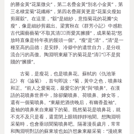
的勝金黃“花葉微尖”，第二名疊金黃“別名小金黃”，第
三名棣棠菊“花纖秾”，第四名疊羅黃更是“花葉尖瘦如
剪羅縠”。在這里，“縠”是細紗，意指菊花的花瓣“尖
瘦”，像是細紗剪裁出。梁實秋在《群芳小記》中感歎
古代園藝藝菊“不取其清，而愛其臃腫”，成果菊花“怒
放時直像是特年夜的饅頭一個”。“瘦”是“清”，“清”是一
種至高的品德：是安靜、冷僻中的遺世自力，是分歧
流合污的高傲。陶淵明東籬下的菊花是“清”，不是貧
賤的“臃腫”。
古菊，是瘦花，也是噴鼻花。蘇軾的《仇池筆
記》有《論菊》，首句即說：“菊，黃中之色，噴鼻味
和正。”前人之愛菊花，最愛它的“黃”與“噴鼻”。在漢
語的花噴鼻世界中，除卻蘭噴鼻、荷噴鼻、婢女等，
還有一個菊噴鼻。“東籬把酒傍晚后，有幽香盈袖”。
盈袖的噴鼻來自東籬下的菊。既然菊花是噴鼻花，就
不克不及只是看，還需閉上眼睛靜靜地聞。想陶淵明
采菊時，也會垂頭聞菊噴鼻吧。隔著漫長歲月，常常
和陶淵明對話的蘇東坡也如許想象東籬采菊：“漫繞東