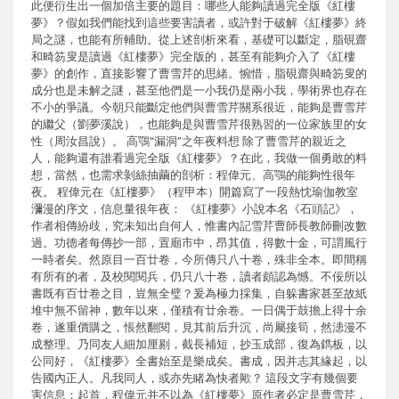
此便衍生出一個加倍主要的題目：哪些人能夠讀過完全版《紅樓
夢》？假如我們能找到這些要害讀者，或許對于破解《紅樓夢》終
局之謎，也能有所輔助。從上述剖析來看，基礎可以斷定，脂硯齋
和畸笏叟是讀過《紅樓夢》完全版的，甚至有能夠介入了《紅樓
夢》的創作，直接影響了曹雪芹的思緒。惋惜，脂硯齋與畸笏叟的
成分也是未解之謎，甚至他們是一小我仍是兩小我，學術界也存在
不小的爭議。今朝只能斷定他們與曹雪芹關系很近，能夠是曹雪芹
的繼父（劉夢溪說），也能夠是與曹雪芹很熟習的一位家族里的女
性（周汝昌說）。 高鶚“漏洞”之年夜料想 除了曹雪芹的親近之
人，能夠還有誰看過完全版《紅樓夢》？在此，我做一個勇敢的料
想，當然，也需求剝絲抽繭的剖析：程偉元、高鶚的能夠性很年
夜。 程偉元在《紅樓夢》（程甲本）開篇寫了一段熱忱瑜伽教室
瀰漫的序文，信息量很年夜： 《紅樓夢》小說本名《石頭記》，
作者相傳紛歧，究未知出自何人，惟書內記雪芹曹師長教師刪改數
過。功德者每傳抄一部，置廟市中，昂其值，得數十金，可謂風行
一時者矣。然原目一百廿卷，今所傳只八十卷，殊非全本。即間稱
有所有的者，及校閱閱兵，仍只八十卷，讀者頗認為憾。不佞所以
書既有百廿卷之目，豈無全璧？爰為極力採集，自躲書家甚至故紙
堆中無不留神，數年以來，僅積有廿余卷。一日偶于鼓擔上得十余
卷，遂重價購之，悵然翻閱，見其前后升沉，尚屬接筍，然漶漫不
成整理。乃同友人細加厘剔，截長補短，抄玉成部，復為鐫板，以
公同好，《紅樓夢》全書始至是樂成矣。書成，因并志其緣起，以
告國內正人。凡我同人，或亦先睹為快者歟？ 這段文字有幾個要
害信息：起首，程偉元并不以為《紅樓夢》原作者必定是曹雪芹，