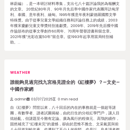
林蔚編），是一本研討材料專集，支出七八十篇評論我的為報酬文
的文章。 20世紀80年月、90年月先后率中國作家代表團拜訪匈牙
利、泰國、意年夜利、緬甸。1995年獲意年夜利蒙德羅國際文學
特殊獎。由于從事兒童文學組織任務和評論任務上的成績，2003
年獲宋慶齡兒童文學獎特別進獻獎。2009年、2019年先后獲中國
作協頒布的從事文學創作60周年、70周年聲譽證書和留念章。
2021年獲“光彩在黨50年”留念章。從1993年起享用當局特別補
助。…
WEATHER
誰能夠見過完找九宮格見證全的《紅樓夢》？–文史–
中國作家網
admin
03/07/2025
0 min read
自《紅樓夢》問世以來，八十回后的內在的事務就是一個超等謎
團，有數學者、讀者試圖揭秘，由此衍生的分歧紅學門戶，讓人目
炫紛亂，但謎題至今難有定論。廣為風行的程偉元、高鶚的續作，
固然補充了“紅樓未完”的遺憾，卻由於思惟不雅念、文采氣質與前
八十回差別較年夜，也遭到了不少人的批駁。也是以，良多讀者都