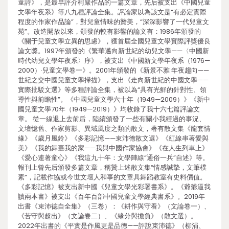
童詩》，是最早評介柯巖作品的一篇文章，先后被支出《中國兒童
文學年夜系》等八九種評論全集。評論家以為該文是“有必定實際
程度的作家作品論”，對兒童情味的贊美，“深深影響了一代兒童文
苑”。改造開放以來，頒發的較有影響的論文有：1986年頒發的
《關于兒童文學立異的思慮》，獲首屆全國兒童文學實際評獎優良
論文獎。1997年頒發的《繁華邁向新世紀的幼兒文學——〈中國新
時代幼兒文學年夜系〉序》，被支出《中國新文學年夜系（1976—
2000）·兒童文學卷一》。2001年頒發的《新景不雅 年夜趨向——
世紀之交中國兒童文學掃描》，支出《走向新世紀的中國文學——
實際批駁文選》等多種評論全集，被以為“具有光鮮的針對性、領
導性與前瞻性”。《中國兒童文學六十年（1949—2009）》《新中
國兒童文學70年（1949—2019）》均收錄了我十六七篇評論文
章。 從一線退上去前后，陸續頒發了一些有關小我經過的事況、
文壇憶舊、作家剪影、異域風度之類的散文，著有散文集《龍套情
緣》《歲月風鈴》《多彩記憶——束沛德散文選》《紅線串著愛與
美》《我的舞臺我的家——我與中國作家協會》《在人生列車上》
《愛心連著童心》《我這九十年：文學陣線“通俗一兵”自述》等。
報刊上曾先后頒發多篇文章，稱贊上述散文集“情感誠摯，文筆樸
素”，記載作協或今世文壇人和事的文章具舞蹈教室有史料價值。
《多彩記憶》被支出新中國《兒童文學光彩署書系》。《爺爺逼我
讀兩本書》被支出《百年百部中國兒童文學經典書系》。2019年
出書《束沛德自全集》（三卷）：《耕作與守看》（文論卷一）、
《苦守與超出》（文論卷二）、《緣分與擔負》（散文選）。
2022年出書的《平實是作風更是品德——評說束沛德》（柳涓、