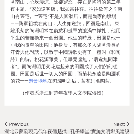
著南山，心坎淒涼。除卻窮愁，存亡是陶詩的第二年
夜主題。“家如逆客店，我如當往客。往往欲何之？南
山有舊宅。”“舊宅”不是人圓滑居，而是陶家的墳場
——陶家祖墳在南山：人生如逆旅，回宿是南山。東
籬采菊的陶淵明常在窮愁和孤單的漩渦中掙扎，他用
平生的苦痛換來一個田園。他生的時辰，田園是他一
小我的孤單的田園；他身后，有那么多人隔著漫長的
汗青與他對話，以致于中國詩歌史有了一種叫《和陶
詩》的詩。桃花源雖美，但畢竟虛無，“后遂無問津
者”。而陶淵明用菊花建起來的田園成了人們的幻想
國。田園是后世一切人的田園，而菊花永遠是陶淵明
的花——
聚會場地
在陶淵明之后，菊花別名陶菊。
（作者系浙江師范年夜學人文學院傳授）
Post
Previous:
Next:
湖北云夢發現元代年夜儒趙找
孔子學堂“實施文明鄉風建設