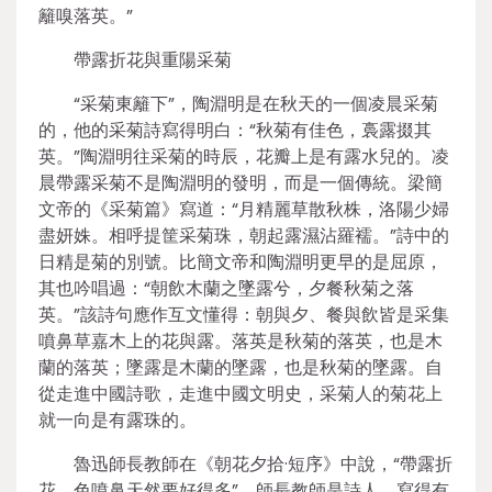
籬嗅落英。”
帶露折花與重陽采菊
“采菊東籬下”，陶淵明是在秋天的一個凌晨采菊
的，他的采菊詩寫得明白：“秋菊有佳色，裛露掇其
英。”陶淵明往采菊的時辰，花瓣上是有露水兒的。凌
晨帶露采菊不是陶淵明的發明，而是一個傳統。梁簡
文帝的《采菊篇》寫道：“月精麗草散秋株，洛陽少婦
盡妍姝。相呼提筐采菊珠，朝起露濕沾羅襦。”詩中的
日精是菊的別號。比簡文帝和陶淵明更早的是屈原，
其也吟唱過：“朝飲木蘭之墜露兮，夕餐秋菊之落
英。”該詩句應作互文懂得：朝與夕、餐與飲皆是采集
噴鼻草嘉木上的花與露。落英是秋菊的落英，也是木
蘭的落英；墜露是木蘭的墜露，也是秋菊的墜露。自
從走進中國詩歌，走進中國文明史，采菊人的菊花上
就一向是有露珠的。
魯迅師長教師在《朝花夕拾·短序》中說，“帶露折
花，色噴鼻天然要好得多”。師長教師是詩人，寫得有