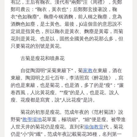
有記，王后有鞠衣。漢代有“兩鄭”注《周禮》，先鄭
鄭司農云：“鞠衣，黃衣也”；后鄭鄭玄接著說，鞠
衣“色如鞠塵”。鞠塵今稱酒麴，前人稱之鞠塵，意為
酒麴色如塵，是土黃色。最後，jú這個音的意思說不
定就是指黃色，所以鞠衣是黃衣、麴塵是黃霉，而菊
花則是黃花。也是以，固然全國黃色的花那么多，但
只要菊花的別號是黃花。
古菊是瘦花和噴鼻花
自從陶淵明“采菊東籬下”，菊
家教
在東籬，酒在
東籬。陶淵明之后七百年，李清照寫《醉花陰》，寫
的也是東籬，也是菊花，也是酒，多了的是“瘦”：“簾
卷西風，人比黃花瘦。”“瘦”的是人，也是花。說人
瘦、花瘦都是寫實，說“人比花瘦”是詩。
菊花的初形是瘦花。范成年夜的《范村菊譜》說
野菊“
教學場地
花單葉，極瑣細”。“細”便是瘦。被帶進
人世天井的菊花仍是瘦花。直到宋
瑜伽教室
代，菊花
仍是“小”與“纖”，范成年夜記載菊花36種，名列第一