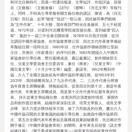
和河北任務時代，寫過一些通信報道、文學短評、作批評論，頒發
在《文藝報》《文藝進修》《詩刊》《蜜蜂》《河北文學》等報刊
上。同時，不時為引導草擬有關文藝任務的講話、陳述，為《河北
日報》寫社論，起草“唆使”“批語”一類公函，因此被同事們戲稱
為“文件作家”。 十年大難，我年夜部門時光在進修班、五七干校渡
過。1972年頭，分派到河北機電學院做宣揚任務。直到破壞“四人
幫”，黨的十一屆三中全會召開前夜，1978年10月我才回隊，從河
北調回中國作家協會。在作協復查辦公室、四次文代年夜會準備組
草擬組任務一段時光后，1980年頭，任作協創作聯絡部辦公室副
主任，并擔任《作家通信》的停刊任務。1982年開端介入中國作
家協會的引導任務，歷任黨構成員、書記處書記、創作聯絡部主
任、兒童文學委員會主任委員等，兼任《將來》《兒童文學》《中
國兒童文學》《十月少年文學》編委、參謀等。 1952年剛到作
協，介入了全國文協改組為中國作協的準備任務。從1953年到
2021年，我持續餐與加入了九次作代會。二、三次作代會分辨擔
負年夜會主席團秘書、簡報組組長。從第四次到第十次，都是年夜
會代表、年夜會主席團成員。我是第十次作代會年紀最年夜的代
表。 持久從事文學組織任務，在查詢拜訪清楚創作情形、展開作
品和創作題目會商、組織作家深刻生涯、培育文學新人、成長文學
步隊、加大力度步隊扶植等方面，做了力所能及的任務。屢次介入
中國作協召開的主要會議的組織引導任務，如擔負中國作協第四
次、第五次全國代表年夜會姑且黨構成員兼副秘書長，先后兩次作
關于修正《中國作家協會章程》的闡明。多年來先后頒發《談文學
組織任務》《樂于看成家的辦事員——與新來作協的年青伴侶閒