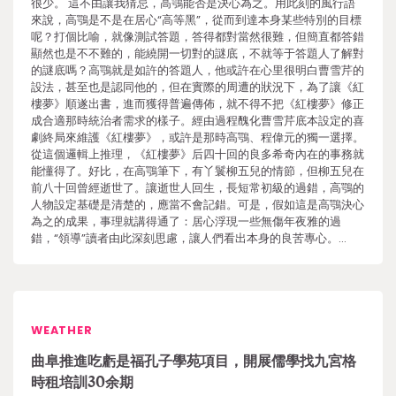
很少。 這不由讓我猜忌，高鶚能否是決心為之。用此刻的風行語
來說，高鶚是不是在居心“高等黑”，從而到達本身某些特別的目標
呢？打個比喻，就像測試答題，答得都對當然很難，但簡直都答錯
顯然也是不不難的，能繞開一切對的謎底，不就等于答題人了解對
的謎底嗎？高鶚就是如許的答題人，他或許在心里很明白曹雪芹的
設法，甚至也是認同他的，但在實際的周遭的狀況下，為了讓《紅
樓夢》順遂出書，進而獲得普遍傳佈，就不得不把《紅樓夢》修正
成合適那時統治者需求的樣子。經由過程醜化曹雪芹底本設定的喜
劇終局來維護《紅樓夢》，或許是那時高鶚、程偉元的獨一選擇。
從這個邏輯上推理，《紅樓夢》后四十回的良多希奇內在的事務就
能懂得了。好比，在高鶚筆下，有丫鬟柳五兒的情節，但柳五兒在
前八十回曾經逝世了。讓逝世人回生，長短常初級的過錯，高鶚的
人物設定基礎是清楚的，應當不會記錯。可是，假如這是高鶚決心
為之的成果，事理就講得通了：居心浮現一些無傷年夜雅的過
錯，“領導”讀者由此深刻思慮，讓人們看出本身的良苦專心。…
WEATHER
曲阜推進吃虧是福孔子學苑項目，開展儒學找九宮格
時租培訓30余期