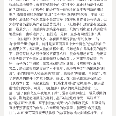
很瑜伽場地獵奇：曹雪芹構想中的《紅樓夢》真正終局是什么樣
的？或許說，《紅樓夢》能否存在一個完全的版本與明白的開頭
呢？ 脂硯齋和畸笏叟的“劇透” 從今朝可查的材料來看，非論《紅
樓夢》最後的作者究竟是不是曹雪芹（在學術界作者另有爭議，但
大都學者仍是以為作者就是曹雪芹），《紅樓夢》應當是有完全版
的，最最少八十回后的草底稿是存在的。只惋惜后出處于某講座場
地些緣由，書稿遺掉了。 佐證這一見解，至多有兩點證據：其
一，《紅樓夢》伏筆良多，各個回目里深躲的“草蛇灰線”，能
有“伏延千里”的後果。特殊是第五回寫書中女性腳色的判語和曲子
的相干文字，都對應人物的終極命運。很難想象在書稿未完的情形
下，曹雪芹能把各類伏筆設置得那么好。從創作思想來看，他應當
也是先斷定了全書的故事綱領與人物命運，才不竭完美伏筆、判
語、曲子的文字細節，讓其構成閉環的邏輯，沒有顯明的漏洞。
其二，脂硯齋與畸笏叟寫了不少批注，此中有些文字的確就是“劇
透”。他們對書中人物命運的“猜測”，應該是“先畫靶、再射箭”，在
了解終局的條件下才寫下點評。好比，在《脂硯齋重評石頭記》
（庚辰本）里，畸笏叟就留下“此系未見‘抄沒’‘獄神廟’事，故有是
批”如許的文字。可見，《紅樓夢》原來的終局就是抄家、沒
落，“落了個白茫茫年夜地真干凈”，還有在獄神廟這一場景睜開的
情節，顯然是徹頭徹尾的喜劇，盡不成能是程偉元、高鶚筆下
的“蘭桂齊芳”故事。至于脂批的“劇透”內在的事務更多，甚至還能
直接干預曹雪芹的創作，在秦可卿的故事里，脂硯齋“命芹溪刪
往”，本來“秦可卿淫喪天噴鼻樓”的故事被改成此刻這個樣子。 由