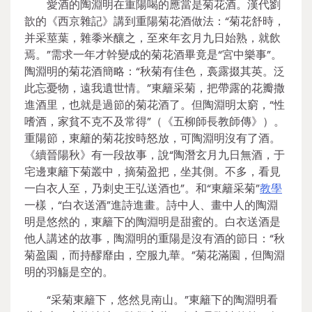
愛酒的陶淵明在重陽喝的應當是菊花酒。漢代劉
歆的《西京雜記》講到重陽菊花酒做法：“菊花舒時，
并采莖葉，雜黍米釀之，至來年玄月九日始熟，就飲
焉。”需求一年才幹變成的菊花酒畢竟是“宮中樂事”。
陶淵明的菊花酒簡略：“秋菊有佳色，裛露掇其英。泛
此忘憂物，遠我遺世情。”東籬采菊，把帶露的花瓣撒
進酒里，也就是過節的菊花酒了。但陶淵明太窮，“性
嗜酒，家貧不克不及常得”（《五柳師長教師傳》）。
重陽節，東籬的菊花按時怒放，可陶淵明沒有了酒。
《續晉陽秋》有一段故事，說“陶潛玄月九日無酒，于
宅邊東籬下菊叢中，摘菊盈把，坐其側。不多，看見
一白衣人至，乃刺史王弘送酒也”。和“東籬采菊”
教學
一樣，“白衣送酒”進詩進畫。詩中人、畫中人的陶淵
明是悠然的，東籬下的陶淵明是甜蜜的。白衣送酒是
他人講述的故事，陶淵明的重陽是沒有酒的節日：“秋
菊盈園，而持醪靡由，空服九華。”菊花滿園，但陶淵
明的羽觴是空的。
“采菊東籬下，悠然見南山。”東籬下的陶淵明看