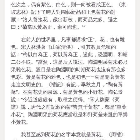
色次之，偶有紫色、白色，則一向被看成正色。《東
坡志林》記下了時人對園藝新品和正色菊花的討
厭：“洛人善接花，歲出新枝，而菊品尤多。遜之
曰：‘菊當以黃為正，余可鄙也。’”
在前人的世界里，凡事都講求“正”。花，也有雜
色。宋人林洪著《山家清供》，引其教員危稹的
話：“梅以白為正，菊以黃為正，過此，恐淵明、和靖
二公不取。”當然，這是后人說法。陶淵明采菊未必只
采雜色花。題目是在陶淵明的時期菊花也沒有那么多
色彩。黃是菊花的雜色，也是初色——菊是開著黃花
走進文明史的。《禮記》有記，季秋之月，“鞠有黃
華”。在菊花史的泉源，菊是黃色的小野花。陶弘景
說：“今近道處處有，取種之便得。”宋人劉蒙《菊
譜》說，唐代之前記敘的菊“皆無千葉花”，都是“單葉
小花”。陶淵明采的菊花應當就是和野菊差未幾的單瓣
小黃花。
我甚至感到菊花的名字本意就是黃花。《周禮》