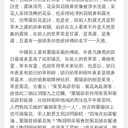
詩意：露珠清亮，花朵與花噴鼻皆像被淨水洗過，采
花人采得清爽的花朵，也采得純凈的花噴鼻和露水
兒。但帶露折花是詩，也是史，與前人對露尤其是對
草木之露的崇奉有關。由於在古人看來不外是天然景
象的露珠，在前人的世界里是甘露、是美露、是膏
露，且還有一個很美但曾經掉傳的名字——天酒。
中國前人還有重陽采菊的傳統。年夜凡陳舊的節
日最後多是為了祛邪禳災。在前人的世界里，萬物有
靈，草木有靈，也就常用草木來祛邪。也是以，節日
年夜多有節日的草和樹，節日的草和樹年夜多是噴鼻
草嘉木，由於噴鼻能降神祛邪。重陽節的樹是茱萸，
草是菊花。古書云：“茱萸為辟邪翁，菊花為延壽客，
故借此二物以消陽九之厄爾。”重陽節若何用茱萸和菊
花辟邪延壽，分歧時期和地域的用法也不年夜雷同。
人們熟知王維的“遍插茱萸少一人”，但古時重陽頭上
也可插菊花。宋人劉景文寫詩問蘇軾：“四海共知霜鬢
滿，重陽曾插菊花無？”陶淵明采菊會把菊花插在鬢邊
嗎？陶淵明的鬢發，也是落了霜的：“歲月相催逼，鬢