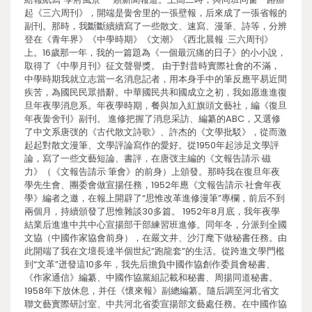
起《三六周刊》，開端是黌舍里的一張壁報，后來成了一張省報的
副刊。那時，我斷斷續續寫了一些散文、速寫、漫筆、詩等，分辨
登在《青年界》《中學時期》《文潮》《西北晨報 ·三六周刊》
上。16歲那一年，我的一篇題為《一個最沉痛的日子》的小小說，
取得了《中學月刊》征文聲譽獎。 由于對昔時實際社會的不滿，
中學時期我就立志當一名消息記者，用本身手中的筆反應平易近間
疾苦，為國民民眾措辭。中華國民共和國成立之初，我如愿進進復
旦年夜學消息系。年夜學時期，餐與加入紅旗頭文藝社，編《復旦
年夜黌舍刊》副刊。 進修把握了消息采訪、編纂的ABC，又選修
了中文系唐弢的《古代散文詩歌》、許杰的《文學批駁》，從而激
起起對散文漫筆、文學評論寫作的愛好。從1950年起涉足文學評
論，寫了一些文藝短論、書評，在唐弢主編的《文報告請示·磁
力》（《文報告請示·筆會》的前身）上頒發。那時我在復旦年夜
學先生會、團委會做宣揚任務，1952年應《文報告請示·社會年夜
學》編者之邀，在報上開辟了“思惟改革進修漫筆”專欄，前后不到
兩個月，持續頒發了思惟雜談30多篇。 1952年8月底，我年夜學
結業后進進中共中心宣揚部干部練習班進修。同年冬，分派到全國
文協（中國作家協會前身），在嚴文井、沙汀麾下做秘書任務。由
此開端了我在文壇長達半個世紀“跑龍套”的生活。從跨進文學門檻
到“文革”迸發這10多年，我先后擔負中國作協創作委員會秘書、
《作家通信》編纂、中國作協黨組記載和秘書、周揚同道秘書。
1958年下放休息，并任《懷來報》副總編纂。隨后調至河北省文
聯文藝實際研討室、中共河北省委宣揚部文藝處任務。在中國作協