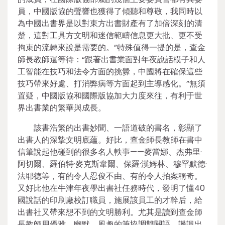
員，中國版協的聲響也獲得了傾聽和尊敬，我同時以
為中國出書界是以對東方出書財產有了加倍深刻的清
楚，這對工具方文明和迷信範疇信息更大批、更不受
拘束的流轉來說是需要的。”特殊值得一提的是，查金
師長教師還等待：“跟著出書業面對年夜說話模子和人
工智能在技巧和法令方面的挑釁，中國將在確保這些
技巧帶來好處、打消弊病等方面起到主導感化。”無須
置疑，中國版協和國際版協加大力度來往，有利于世
界出書業的繁華與成長。
該書浩繁的出書妙聞、一語道破的書名，彰顯了
出書人的深摯文明底蘊。好比，查金師長教師在書中
信筆說起他碰到的很多名人軼事——麥當娜、杰弗里·
阿切爾、羅伯特·麥克斯韋爾、保羅·漢姆林、穆罕默德·
法耶德等，有的令人忍俊不由、有的令人拍案稱奇。
又好比他在牛津年夜學出書社任務時代，發明了懂40
國說話的印刷廠校訂職員，施展該員工的才幹后，給
出書社又帶來想不到的文明勝利。尤其是讀到查金師
長教師用優雅、幽默、風趣的筆協調雙關語，譏諷出