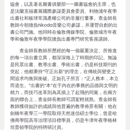
協會，以及著名圖書俱樂部——圖書協會的主席，也
是法蘭克福書展國際參謀委員會委員、利物浦年夜學
出書社和板球常識產權公司的非履行董事。查金師長
教師今朝擔負Nkoda音樂公司參謀，并運營自創的出
書公司門施。他同時在倫敦傳媒學院、倫敦城市年夜
學和倫敦年夜學學院擔負出書專門研究客座講師。
查金師長教師所歷經的每一個嚴重決定、所推進
的每一項出書立異，都深深烙上了時期的印記。無論
是民眾出書、教導出書、學術出書，仍是科技期刊的
突起，他都秉持“守正出新”的理念，在傳統與變更之
間追求均衡與衝破。正如孔子所言：“正人務本，本立
而道生。”出書的“本”在于內在的事務的品德與文明的
精力，而技巧改革則為其插上了起飛的同黨，在兩方
面的聯合上，查金師長教師可謂駕輕就熟。查金師長
教師獲得如許的成績與他普遍的教導佈景有關：他在
劍橋年夜學三一學院取得天然迷信碩士學位，曾是哈
佛商學院高等治理項目標學員，仍是牛津年夜學格林
坦普頓學院的特聘研討員。