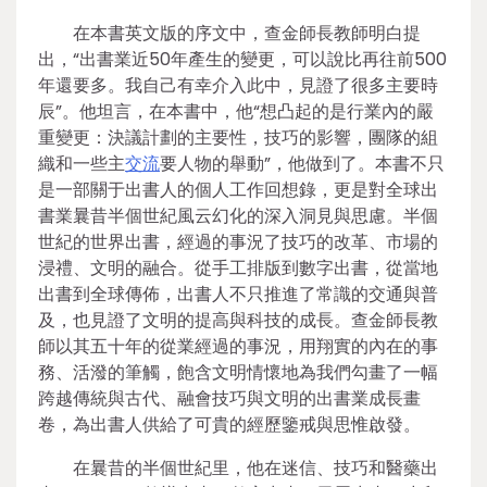
在本書英文版的序文中，查金師長教師明白提
出，“出書業近50年產生的變更，可以說比再往前500
年還要多。我自己有幸介入此中，見證了很多主要時
辰”。他坦言，在本書中，他“想凸起的是行業內的嚴
重變更：決議計劃的主要性，技巧的影響，團隊的組
織和一些主
交流
要人物的舉動”，他做到了。本書不只
是一部關于出書人的個人工作回想錄，更是對全球出
書業曩昔半個世紀風云幻化的深入洞見與思慮。半個
世紀的世界出書，經過的事況了技巧的改革、市場的
浸禮、文明的融合。從手工排版到數字出書，從當地
出書到全球傳佈，出書人不只推進了常識的交通與普
及，也見證了文明的提高與科技的成長。查金師長教
師以其五十年的從業經過的事況，用翔實的內在的事
務、活潑的筆觸，飽含文明情懷地為我們勾畫了一幅
跨越傳統與古代、融會技巧與文明的出書業成長畫
卷，為出書人供給了可貴的經歷鑒戒與思惟啟發。
在曩昔的半個世紀里，他在迷信、技巧和醫藥出