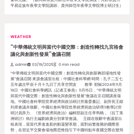
平易近族年夜學文學院講師、貴州師范年夜學文學院博士研討生）
WEATHER
“中華傳統文明與當代中國交際：創造性轉找九宮格會
議化與創新性發展”會議召開
admin
03/19/2025
0 min read
“中華傳統文明與當代中國交際：創造性轉化與創新舞蹈場地性發
展”會議召開 來源會議室出租：中國社會科學網 時間：孔子二五七
五年歲次甲辰十月十九日丁共享空間亥 教學 耶穌2024年11月
19日 中國社會科學網訊（記者王春燕）11月15日，“中華傳統文明
與當代中國交際：創造性轉化與創新性發展”會議在京召開講座場
地。中國社會科學院世界經濟與政治研討所黨委書記、副所長王鐳
列席會議并致辭。中國社會科學院世界經濟與政治研1對1教學討所
研討員薛力、《世界經濟與政治》編輯部副主任李雋旸，《拉丁美
洲研討》執行主編劉維廣分別掌管會議。 王鐳在致辭中會議室出
租表現，當當代界進進新的動蕩變革期，面對紛繁復雜的國際形
勢，在習近平交聚會場地際思惟指引下中國特點年夜國交際在變局