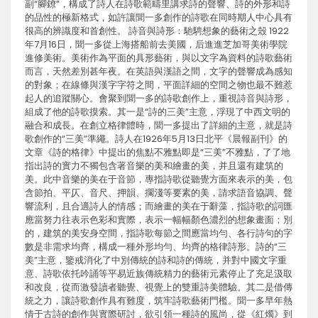
副“腳鐐”，構成了詩人在詩歌範疇里講求詩的聲響、詩的外形和詩
的品性的極新格式，如許讓聞一多創作的詩歌在同時期人中心具有
很高的辨識度和首創性。 詩音與詩形：馳騁想象的藝術之殼 1922
年7月16日，聞一多從上海搭船前去美國，后進進芝加哥美術學院
進修美術。美術作為平面的具形藝術，與以文字為資料的詩歌藝術
而言，天然差別甚年夜。在英語與漢語之間，文字的聲響成為感知
的對象；在線條與漢字字符之間，平面詳細的空間之物也最不難惹
起人的追蹤關心。會聚到聞一多的詩歌創作上，重視詩音與詩形，
組成了他的詩歌摸索。其一是“詩的三美”主意，浮現了中西文明的
融合和成長。在創立格律體時，聞一多提出了詳細的主意，就是詩
歌創作的“三美”準繩。詩人在1926年5月13日北平《晨報副刊》的
文章《詩的格律》中提出的焦點不雅點即是“三美”不雅點，了了地
指出詩的實力不獨包含著音樂的美和繪畫的美，并且還有建筑的
美。此中音樂的美在于音節，專指詩歌從聽覺方面來表示的美，包
含節拍、平仄、音尺、押韻、擱淺等要素的美，請求語音協調、聲
響流利，且合適詩人的情感；而繪畫的美在于辭藻，指詩歌的詞匯
應當努力往表示色彩和實際，表示一幅幅顏色濃烈的想象畫面；別
的，建筑的美安身空間，指詩歌每節之間應當均勻、各行詩句的字
數是非需求均齊，構成一種外形均勻、均齊的格律詩形。詩的“三
美”主意，鑒戒消化了中別傳統的詩和詩的傳統，并對中國文字重
意、詩歌依托吟誦等平易近族傳統精力的藝術元素停止了充足汲取
和改良，從而激發讀者聽覺、視覺上的雙重詩美體驗。其二是借傳
統之力，讓詩歌創作具有難度，筑牢詩歌藝術門檻。聞一多早年熱
情于古詩的創作與實際研討，欲引領一種詩的風尚，從《紅燭》到