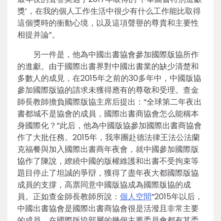
獎’，在我的個人工作生活中很少有什么工作能比取得
這個獎時的衝動心境，以及這項聲譽的尊貴和主要性
相提并論”。
另一件是，他為中國出書協會參加國際版協所作
的進獻。由于國際出書界對中國出書業的缺少清楚和
多數人的成見，在2015年之前的30多年中，中國版協
參加國際版協的請求未獲得應有的尊敬和受理。查金
師長教師擔負國際版協主席后提出：“全球第二年夜出
書都城不是協會的成員，國際出書商協會怎么能稱本
身國際化？”此后，他為中國版協參加國際出書商協會
作了大批任務。2015年，我率團赴德法律王法公法蘭
克福餐與加入國際出書商年夜會，就中國參加國際版
協作了陳說，繚繞中國的版權維護和出書不受拘束等
題目停止了坦誠的爭辯，獲得了盡年夜大都國際版協
成員的支撐，高票同意中國版協成為國際版協的成
員。正如查金師長教師所說：
個人空間
“2015年以后，
中國出書協會是國際出書商協會很是活潑且非常主要
的成員，在國際版協部屬的幾個主要委員會都有其委