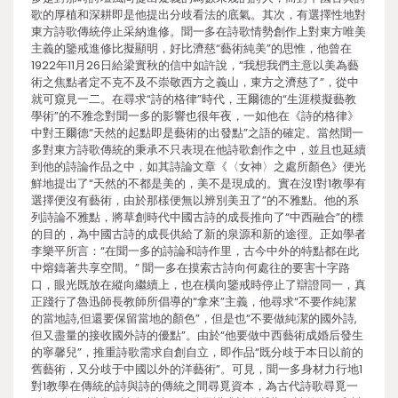
歌的厚植和深耕即是他提出分歧看法的底氣。其次，有選擇性地對
東方詩歌傳統停止采納進修。聞一多在詩歌情勢創作上對東方唯美
主義的鑒戒進修比擬顯明，好比濟慈“藝術純美”的思惟，他曾在
1922年11月26日給梁實秋的信中如許說，“我想我們主意以美為藝
術之焦點者定不克不及不崇敬西方之義山，東方之濟慈了”，從中
就可窺見一二。在尋求“詩的格律”時代，王爾德的“生涯模擬藝教
學術”的不雅念對聞一多的影響也很年夜，一如他在《詩的格律》
中對王爾德“天然的起點即是藝術的出發點”之語的確定。當然聞一
多對東方詩歌傳統的秉承不只表現在他詩歌創作之中，並且也延續
到他的詩論作品之中，如其詩論文章《〈女神〉之處所顏色》便光
鮮地提出了“天然的不都是美的，美不是現成的。實在沒1對1教學有
選擇便沒有藝術，由於那樣便無以辨別美丑了”的不雅點。他的系
列詩論不雅點，將草創時代中國古詩的成長推向了“中西融合”的標
的目的，為中國古詩的成長供給了新的泉源和新的途徑。正如學者
李樂平所言：“在聞一多的詩論和詩作里，古今中外的特點都在此
中熔鑄著共享空間。” 聞一多在摸索古詩向何處往的要害十字路
口，眼光既放在縱向繼續上，也在橫向鑒戒時停止了辯證同一，真
正踐行了魯迅師長教師所倡導的“拿來”主義，他尋求“不要作純潔
的當地詩,但還要保留當地的顏色”，但是也“不要做純潔的國外詩,
但又盡量的接收國外詩的優點”。由於“他要做中西藝術成婚后發生
的寧馨兒”，推重詩歌需求自創自立，即作品“既分歧于本日以前的
舊藝術，又分歧于中國以外的洋藝術”。可見，聞一多身材力行地1
對1教學在傳統的詩與詩的傳統之間尋覓資本，為古代詩歌尋覓一