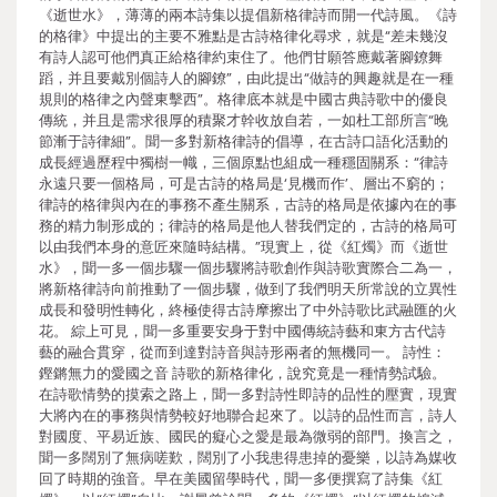
《逝世水》，薄薄的兩本詩集以提倡新格律詩而開一代詩風。《詩
的格律》中提出的主要不雅點是古詩格律化尋求，就是“差未幾沒
有詩人認可他們真正給格律約束住了。他們甘願答應戴著腳鐐舞
蹈，并且要戴別個詩人的腳鐐”，由此提出“做詩的興趣就是在一種
規則的格律之內聲東擊西”。格律底本就是中國古典詩歌中的優良
傳統，并且是需求很厚的積聚才幹收放自若，一如杜工部所言“晚
節漸于詩律細”。聞一多對新格律詩的倡導，在古詩口語化活動的
成長經過歷程中獨樹一幟，三個原點也組成一種穩固關系：“律詩
永遠只要一個格局，可是古詩的格局是‘見機而作’、層出不窮的；
律詩的格律與內在的事務不產生關系，古詩的格局是依據內在的事
務的精力制形成的；律詩的格局是他人替我們定的，古詩的格局可
以由我們本身的意匠來隨時結構。”現實上，從《紅燭》而《逝世
水》，聞一多一個步驟一個步驟將詩歌創作與詩歌實際合二為一，
將新格律詩向前推動了一個步驟，做到了我們明天所常說的立異性
成長和發明性轉化，終極使得古詩摩擦出了中外詩歌比武融匯的火
花。 綜上可見，聞一多重要安身于對中國傳統詩藝和東方古代詩
藝的融合貫穿，從而到達對詩音與詩形兩者的無機同一。 詩性：
鏗鏘無力的愛國之音 詩歌的新格律化，說究竟是一種情勢試驗。
在詩歌情勢的摸索之路上，聞一多對詩性即詩的品性的壓實，現實
大將內在的事務與情勢較好地聯合起來了。以詩的品性而言，詩人
對國度、平易近族、國民的癡心之愛是最為微弱的部門。換言之，
聞一多闊別了無病嗟歎，闊別了小我患得患掉的憂樂，以詩為媒收
回了時期的強音。早在美國留學時代，聞一多便撰寫了詩集《紅