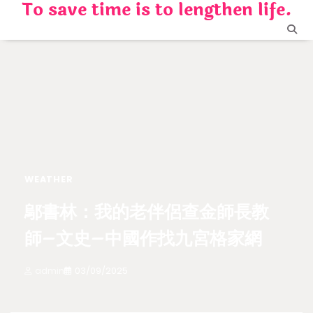
To save time is to lengthen life.
Skip
to
content
WEATHER
鄔書林：我的老伴侶查金師長教
師–文史–中國作找九宮格家網
admin
03/09/2025