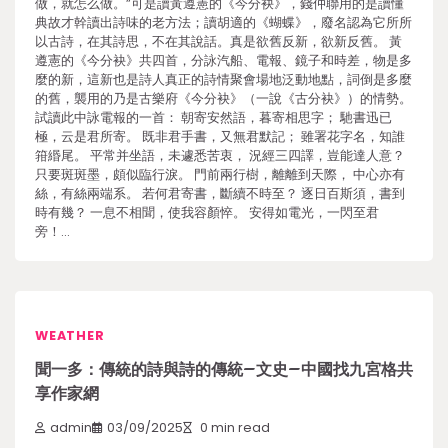
做，就怎么做。”可是讀黃遵憲的《今分袂》，錢仲聯用的是讀懂
典故才幹讀出詩味的老方法；讀胡適的《蝴蝶》，廢名認為它所所
以古詩，在其詩思，不在其說話。真是欲舊反新，欲新反舊。 黃
遵憲的《今分袂》共四首，分詠汽船、電報、鏡子和時差，物是多
麼的新，這新也是詩人真正的詩情聚會場地泛動地點，詞倒是多麼
的舊，襲用的乃是古樂府《今分袂》（一說《古分袂》）的情勢。
試讀此中詠電報的一首： 朝寄安然語，暮寄相思字； 馳書迅已
極，云是君所寄。 既非君手書，又無君默記； 雖署花字名，知誰
箝緡尾。 平常并坐語，未遽悉苦衷， 況經三四譯，豈能達人意？
只要斑斑墨，頗似臨行淚。 門前兩行樹，離離到天際， 中心亦有
絲，有絲兩端系。 若何君寄書，斷續不時至？ 逐日百斯須，書到
時有幾？ 一息不相聞，使我容顏悴。 安得如電光，一閃至君
旁！…
WEATHER
聞一多：傳統的詩與詩的傳統–文史–中國找九宮格共
享作家網
admin
03/09/2025
0 min read