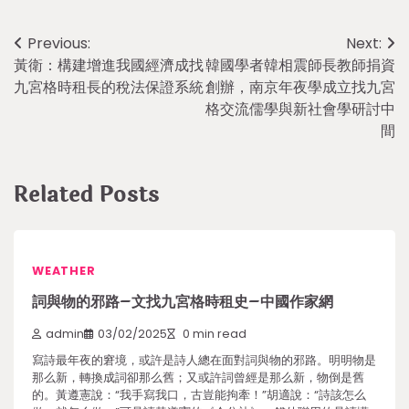
Post
Previous:
Next:
黃衛：構建增進我國經濟成找
韓國學者韓相震師長教師捐資
navigation
九宮格時租長的稅法保證系統
創辦，南京年夜學成立找九宮
格交流儒學與新社會學研討中
間
Related Posts
WEATHER
詞與物的邪路–文找九宮格時租史–中國作家網
admin
03/02/2025
0 min read
寫詩最年夜的窘境，或許是詩人總在面對詞與物的邪路。明明物是
那么新，轉換成詞卻那么舊；又或許詞曾經是那么新，物倒是舊
的。黃遵憲說：“我手寫我口，古豈能拘牽！”胡適說：“詩該怎么