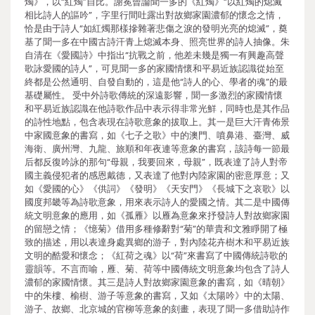
燭》，以“紅燭”自比。謝冕曾論聞一多的《紅燭》“以紅燭的熄滅
相比詩人的謳吟”，字里行間吐露出對故鄉家園濃郁的懷念之情，
恰是由于詩人“如紅燭那樣摻雜著悲傷之淚的發明光亮的熄滅”，奠
基了聞一多在中國古詩汗青上熄滅本身、照亮世界的詩人抽像。朱
自清在《愛國詩》中指出“抗戰之前，他差未幾是獨一有興趣高聲
歌詠愛國的詩人”，可見聞一多的家國情懷和平易近族認識從始至
終都是公然通明、自發自動的，這是他“詩人的心、學者的魂”的最
基礎屬性。 受中外詩歌傳統的深遠影響，聞一多激烈的家國情懷
和平易近族認識在他詩歌作品中表示得非常光鮮，同時也是其作品
的詩性地點，包含表現在詩歌意象的拔取上。其一是巨大汗青佈景
中家國意象的書寫，如《七子之歌》中的澳門、噴鼻港、臺灣、威
海衛、廣州灣、九龍、旅順和年夜連等意象的書寫，該詩每一節最
后都反復吟詠的那句“母親，我要回來，母親”，既表達了詩人對帝
國主義侵犯者的感恩戴德，又表達了他對內陸家園的密意厚意；又
如《愛國的心》《供詞》《發明》《天安門》《長城下之哀歌》以
國度邦畿等為詩歌意象，用來表示詩人的愛國之情。其二是中國傳
統文明意象的應用，如《孤雁》以雁為意象來抒發詩人對故鄉家園
的留戀之情；《憶菊》借用多種修辭對“菊”的華貴和文雅睜開了極
致的描述，用以表達身處異鄉的游子，對內陸花卉樹木和平易近族
文明的酷愛和懷念；《紅荷之魂》以“荷”來書寫了中國傳統詩歌的
靈韻等。不言而喻，雁、菊、荷等中國傳統文明意象均包含了詩人
濃郁的家國情懷。其三是詩人對故鄉家園意象的書寫，如《晴朝》
中的朱樓、榆樹、游子等意象的書寫，又如《太陽吟》中的太陽、
游子、故鄉、北京城的官柳等意象的刻畫，表現了聞一多借助詩作