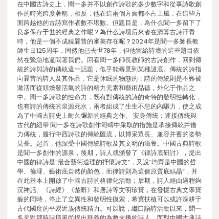
在中國古詩史上，聞一多并不以創作詩歌的多少數字和從事詩歌創
作的時光跨度著稱，相反，他在這兩個方面都不占上風，在這些方
面跨越他的古詩寫作者數不堪數。但題目是，為什么聞一多留下了
良多保存于世的經典之作呢？為什么詩壇后來者在清算古詩汗青
時，他是一個不成繞曩昔的審美存在呢？2024年是聞一多師長教
師生日125周年，固然他已去世78年，但他留給詩壇的這些題目依
然在緊急地逼問著我們。回看聞一多師長教師的古詩創作，回到傳
統的詩與詩的傳統這一話題，似乎能尋覓到某種謎底。傳統的詩指
向曩昔的詩人及其作品，它是休眠的物態的；詩的傳統則是不難被
激活而從頭煥發活氣的詩的精力元素和藝術品德，外化于作品之
中。聞一多詩歌的性命力，既有對傳統的詩的奇特的發明性轉化，
也有詩的傳統的泉源死水，兩者組成了生生不息的內驅力，使之成
為了中國古詩史上耐久彌新的經典之作。 安身傳統：連接傳統與
古代的紐帶 聞一多在詩歌創作範疇中采取的措施是承接傳統并借
力傳統，履行中西詩歌的傳統匯流，以博采眾長、兼容并蓄的姿勢
見長。起首，他深受中國傳統詩歌及其文明的滋養。中國古典詩歌
是聞一多創作的源泉，後期，詩人就頒發了《律詩底研討》，提出
中國的律詩是“最合藝術道理的抒懷詩文”，又說“均齊是中國的哲
學、倫理、藝術底自然的顏色，而律詩則為這個原質底結晶”，并
在此基本上開啟了中國古詩的格律化活動；后期，詩人經由過程鉤
沉神話、《詩經》《楚辭》和唐詩等文明珍寶，在發掘古典文學寶
躲的同時，停止了立異性和發明性摸索，希冀扶植可以或許深耕于
古代國度的平易近族傳統精力。可以說，繼口語詩活動以來，聞一
多是對那時詩壇風尚提出疑義的為數未幾的詩人，而對中國古典詩