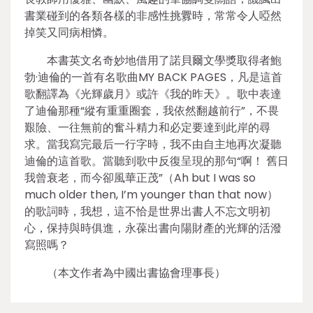
書業碰到的各類各樣的非感性挑釁時，常常令人啞然
掉笑又同病相憐。
本書英文名奇妙地借用了諾貝爾文學獎取得者鮑
勃·迪倫的一首有名歌曲MY BACK PAGES，凡是這首
歌翻譯為《光輝歲月》或許《我的昨天》。歌中表達
了迪倫那種“縱有重重圈套，我依然翻越前行”，不畏
艱險、一往無前的奮斗精力和必定要達到此岸的尋
求。當我寫完最后一行字時，我不由自主地再次凝聽
迪倫的這首歌。當聽到歌中反復呈現的那句“啊！ 舊日
我曾衰老，而今卻風華正茂”（Ah but I was so
much older then, I’m younger than that now）
的歌詞時，我想，這不恰是世界出書人不忘文明初
心，保持與時俱進，永葆出書向陽財產的光輝的活潑
寫照嗎？
（本文作者為中國出書協會理事長）