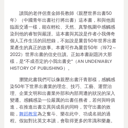
讀我的老伴侶查金師長教師《親歷世界出書50
年》（中國青年出書社行將出書）這本書，和與他面
臨面交通一樣，能在輕松、天然、真摯氛圍中感觸感
染到他的睿智與嚴謹。這本書與其說是作者小我傳奇
個人工作生活的回想錄，不如說是曩昔50年世界出書
業產生的真正的故事。本書可作為曩昔50年（1972～
2022）世界出書的信史往讀。正如本書副題誇大那
樣，是“不成否定的小我出書史”（AN UNDENIABLY
HISTORY OF PUBLISHING）。
瀏覽此書我們可以像親歷出書汗青那樣，感觸感
染50年下世界出書業的理念、技巧、工藝、運營治
理、企業文明和出書業外部和內部周遭的狀況的深入
變遷。感觸感染一位嚴厲的出書任務者，若何與時俱
進，在推進出書立異與成長的同時，苦守出書的效
能，
舞蹈教室
為之奮斗、樂在此中、功成名就的過
程。假如對比英文本讀，會取得更多的常識和樂趣。