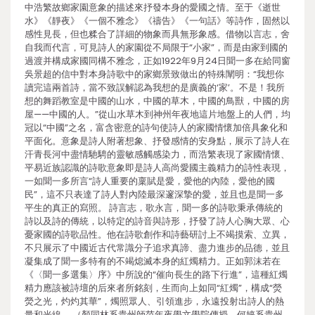
中浩繁故鄉家園意象的描述來抒發本身的愛國之情。至于《逝世
水》《靜夜》《一個不雅念》《禱告》《一句話》等詩作，固然以
感性見長，但也糅合了詳細的物象而具無形象感。借物以言志，舍
自我而代言，可見詩人的家園從不局限于“小家”，而是由家到國的
過渡并構成家國同構不雅念，正如1922年9月24日聞一多在給同窗
吳景超的信中對本身詩歌中的家鄉景致做出的特殊闡明：“我想你
讀完這兩首詩，當不致誤解認為我想的是廣義的‘家’。不是！我所
想的舞蹈教室是中國的山水，中國的草木，中國的鳥獸，中國的房
屋——中國的人。”從山水草木到神州年夜地這片地盤上的人們，均
冠以“中國”之名，富含密意的詩句使詩人的家國情懷加倍具象化和
平面化。意象是詩人附著想象、抒發感情的安身點，展示了詩人在
汗青長河中盡情馳騁的靈敏感觸感染力，而浩繁表現了家國情懷、
平易近族認識的詩歌意象即是詩人高尚愛國主義精力的詩性表現，
一如聞一多所言“詩人重要的稟賦是愛，愛他的內陸，愛他的國
民”，這不只表達了詩人對內陸最深邃深摯的愛，並且也是聞一多
平生的真正的寫照。 詩言志，歌永言，聞一多的詩歌秉承傳統的
詩以及詩的傳統，以特定的詩音與詩形，抒發了詩人心胸大眾、心
憂家國的詩歌品性。他在詩歌創作和詩藝研討上不竭摸索、立異，
不只展示了中國近古代常識分子追求真諦、盡力進步的品德，並且
凝集成了聞一多特有的不竭熄滅本身的紅燭精力。正如郭沫若在
《〈聞一多選集〉序》中所說的“催向長生的路下行進”，這種紅燭
精力應該被詩壇的后來者所銘刻，生而向上如同“紅燭”，構成“熒
熒之光，灼灼其華”，燭照眾人、引領進步，永遠投射出詩人的熱
量和光線。 （顏同林系貴州師范年夜學文學院傳授，何婷系貴州