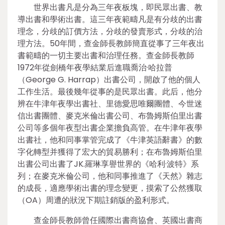
世界出書凡是分為三年夜板塊，即民眾出書、教
導出書和學術出書。這三年夜範疇凡是有分歧的出書
理念，分歧的訂價方法，分歧的發賣形式，分歧的治
理方法。50年間，查金師長教師簡直從事了三年夜出
書範疇的一切主要出書和治理任務。查金師長教師
1972年從劍橋年夜學結業后進職喬治·哈拉普
（George G. Harrap）出書公司，開啟了他的個人
工作生活。最後幾年從事的是民眾出書。此后，他分
辨在牛津年夜學出書社、里德愛思唯爾團體、今世迷
信出書團體、麥克米倫出書公司、布魯姆斯伯里出書
公司等多個年夜型出書企業擔負高管。在牛津年夜學
出書社，他和同事掌管完成了《牛津英語辭書》的數
字化轉型并獲得了宏大的貿易勝利；在布魯姆斯伯里
出書公司出書了JK.羅琳享譽世界的《哈利·波特》系
列；在麥克米倫公司，他和同事推進了《天然》雜志
的成長，適應學術出書的理念變更，摸索了公然獲取
（OA）周遭的狀況下期註銷版的盈利形式。
查金師長教師曾任國際出書商協會、英國出書商