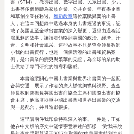
書（STM）、教導出書、數字出書、民眾出書、少兒
出書等多個範疇為家族企業、公共企業、年夜學企業
和草創企業任務過。
舞蹈教室
這位稟賦異稟的出書
人，在這本回想錄中透過本身的出書經過的事況，記
載了英國甚至全球出書業的深入變更，還經由過程活
潑風趣的故事，讓讀者領略到英國的政治、經濟、汗
青、文明和社會風采。這些故事不只是查金師長教師
小我的出書實行，也是一個個活潑的出書和貿易案
例，是出書業的變更與繁華的見證，為全球的業內助
士供給了專門研究的領導和鑒戒。
本書追蹤關心中國出書業與世界出書業的一起配
合與交通，展示了作者的廣大襟懷胸襟與視野。查金
師長教師曾擔負英國出書商協會主席和國際出書商協
會主席，他高度器重中國出書業和世界出書業的交通
與一起配合，并且進獻很多。
這里講兩件我印象特殊深入的事。一件是，正如
他在中文版的序文中滿懷密意表述的那樣，“對我來說
最年夜的聲譽莫過于2017年取得的‘中華圖書特別進獻