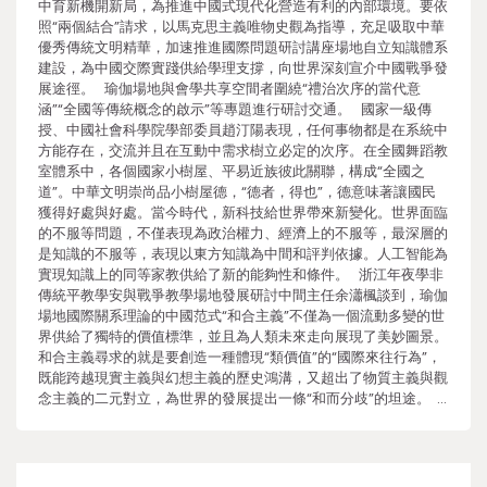
中育新機開新局，為推進中國式現代化營造有利的內部環境。要依
照“兩個結合”請求，以馬克思主義唯物史觀為指導，充足吸取中華
優秀傳統文明精華，加速推進國際問題研討講座場地自立知識體系
建設，為中國交際實踐供給學理支撐，向世界深刻宣介中國戰爭發
展途徑。 瑜伽場地與會學共享空間者圍繞“禮治次序的當代意
涵”“全國等傳統概念的啟示”等專題進行研討交通。 國家一級傳
授、中國社會科學院學部委員趙汀陽表現，任何事物都是在系統中
方能存在，交流并且在互動中需求樹立必定的次序。在全國舞蹈教
室體系中，各個國家小樹屋、平易近族彼此關聯，構成“全國之
道”。中華文明崇尚品小樹屋德，“德者，得也”，德意味著讓國民
獲得好處與好處。當今時代，新科技給世界帶來新變化。世界面臨
的不服等問題，不僅表現為政治權力、經濟上的不服等，最深層的
是知識的不服等，表現以東方知識為中間和評判依據。人工智能為
實現知識上的同等家教供給了新的能夠性和條件。 浙江年夜學非
傳統平教學安與戰爭教學場地發展研討中間主任余瀟楓談到，瑜伽
場地國際關系理論的中國范式“和合主義”不僅為一個流動多變的世
界供給了獨特的價值標準，並且為人類未來走向展現了美妙圖景。
和合主義尋求的就是要創造一種體現“類價值”的“國際來往行為”，
既能跨越現實主義與幻想主義的歷史鴻溝，又超出了物質主義與觀
念主義的二元對立，為世界的發展提出一條“和而分歧”的坦途。 …