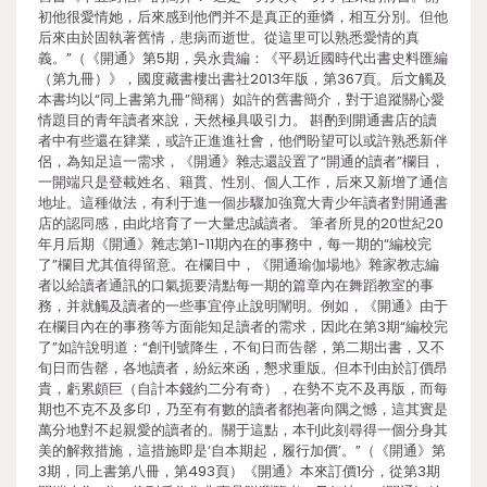
初他很愛情她，后來感到他們并不是真正的垂憐，相互分別。但他
后來由於固執著舊情，患病而逝世。從這里可以熟悉愛情的真
義。”（《開通》第5期，吳永貴編：《平易近國時代出書史料匯編
（第九冊）》，國度藏書樓出書社2013年版，第367頁。后文觸及
本書均以“同上書第九冊”簡稱）如許的舊書簡介，對于追蹤關心愛
情題目的青年讀者來說，天然極具吸引力。 斟酌到開通書店的讀
者中有些還在肄業，或許正進進社會，他們盼望可以或許熟悉新伴
侶，為知足這一需求，《開通》雜志還設置了“開通的讀者”欄目，
一開端只是登載姓名、籍貫、性別、個人工作，后來又新增了通信
地址。這種做法，有利于進一個步驟加強寬大青少年讀者對開通書
店的認同感，由此培育了一大量忠誠讀者。 筆者所見的20世紀20
年月后期《開通》雜志第1-11期內在的事務中，每一期的“編校完
了”欄目尤其值得留意。在欄目中，《開通瑜伽場地》雜家教志編
者以給讀者通訊的口氣扼要清點每一期的篇章內在舞蹈教室的事
務，并就觸及讀者的一些事宜停止說明闡明。例如，《開通》由于
在欄目內在的事務等方面能知足讀者的需求，因此在第3期“編校完
了”如許說明道：“創刊號降生，不旬日而告罄，第二期出書，又不
旬日而告罄，各地讀者，紛紜來函，懇求重版。但本刊由於訂價昂
貴，虧累頗巨（自計本錢約二分有奇），在勢不克不及再版，而每
期也不克不及多印，乃至有有數的讀者都抱著向隅之憾，這其實是
萬分地對不起親愛的讀者的。關于這點，本刊此刻尋得一個分身其
美的解救措施，這措施即是‘自本期起，履行加價’。”（《開通》第
3期，同上書第八冊，第493頁）《開通》本來訂價1分，從第3期