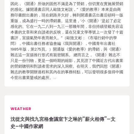
因此，《開通》所做的固然不滿是為了營銷，但切實在實施展營銷
的感化。據開通書店同人歐陰文彬說，“《愛的教導》本來是由商
務印書館出書的，現在銷路并欠好，轉到開通書店出書后頓時一版
重版，成為盛行一時的滯銷書。這里邊，‘小《開通》’是起了必定
感化的。它在一九二八到一九三一那幾年間，非但持續登載先容這
本書的文章和來自讀者的反映，還在兒童文學專號上一次發了十篇
書評，宣揚氣勢年夜而耐久。”（歐陰文彬：《市場行銷中的學
問》，中國出書任務者協會編《我與開通》，中國青年出書社
1985年版，第275頁。）開通版《愛的教導》的滯銷，與《開通》
雜志這一宣揚推行形式有親密關系。 總而言之，《開通》雜志不
只是一份刊物，更是一個時期的縮影，其見證了中國近古代出書業
的營銷聰明和對讀者需求的深入洞察。在明天，我們回想《開通》
雜志的教學開辦過程和其內在的事務特點，可以發明很多值得中國
今世出書業鑒戒的處所。…
WEATHER
沈從文與找九宮格會議室卞之琳的“薪火相傳”–文
史–中國作家網