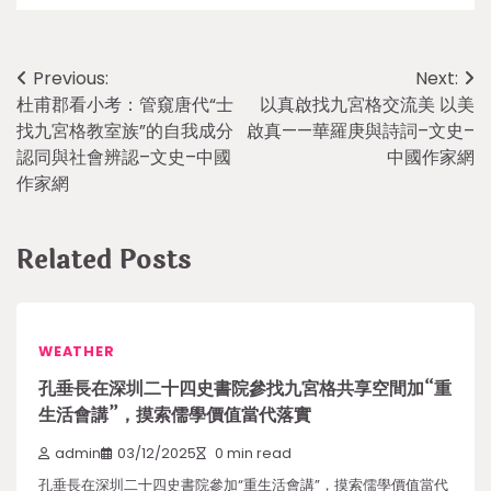
Post
Previous:
Next:
杜甫郡看小考：管窺唐代“士
以真啟找九宮格交流美 以美
navigation
找九宮格教室族”的自我成分
啟真——華羅庚與詩詞–文史–
認同與社會辨認–文史–中國
中國作家網
作家網
Related Posts
WEATHER
孔垂長在深圳二十四史書院參找九宮格共享空間加“重
生活會講”，摸索儒學價值當代落實
admin
03/12/2025
0 min read
孔垂長在深圳二十四史書院參加“重生活會講”，摸索儒學價值當代