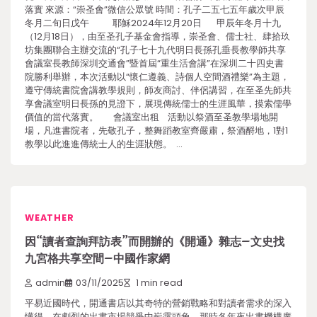
落實 來源：“崇圣會”微信公眾號 時間：孔子二五七五年歲次甲辰
冬月二旬日戊午 耶穌2024年12月20日 甲辰年冬月十九
（12月18日），由至圣孔子基金會指導，崇圣會、儒士社、肆拾玖
坊集團聯合主辦交流的“孔子七十九代明日長孫孔垂長教學師共享
會議室長教師深圳交通會”暨首屆“重生活會講”在深圳二十四史書
院勝利舉辦，本次活動以“懷仁遵義、詩個人空間酒禮樂”為主題，
遵守傳統書院會講教學規則，師友商討、伴侶講習，在至圣先師共
享會議室明日長孫的見證下，展現傳統儒士的生涯風華，摸索儒學
價值的當代落實。 會議室出租 活動以祭酒至圣教學場地開
場，凡進書院者，先敬孔子，整舞蹈教室齊嚴肅，祭酒酹地，1對1
教學以此進進傳統士人的生涯狀態。 …
WEATHER
因“讀者查詢拜訪表”而開辦的《開通》雜志–文史找
九宮格共享空間–中國作家網
admin
03/11/2025
1 min read
平易近國時代，開通書店以其奇特的營銷戰略和對讀者需求的深入
懂得，在劇烈的出書市場競爭中嶄露頭角。那時各年夜出書機構廣