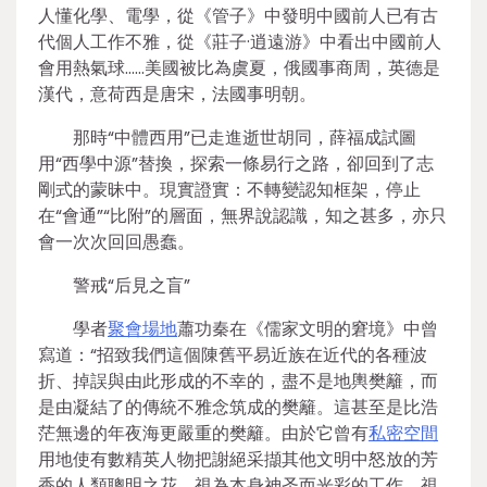
人懂化學、電學，從《管子》中發明中國前人已有古
代個人工作不雅，從《莊子·逍遠游》中看出中國前人
會用熱氣球……美國被比為虞夏，俄國事商周，英德是
漢代，意荷西是唐宋，法國事明朝。
那時“中體西用”已走進逝世胡同，薛福成試圖
用“西學中源”替換，探索一條易行之路，卻回到了志
剛式的蒙昧中。現實證實：不轉變認知框架，停止
在“會通”“比附”的層面，無界說認識，知之甚多，亦只
會一次次回回愚蠢。
警戒“后見之盲”
學者
聚會場地
蕭功秦在《儒家文明的窘境》中曾
寫道：“招致我們這個陳舊平易近族在近代的各種波
折、掉誤與由此形成的不幸的，盡不是地輿樊籬，而
是由凝結了的傳統不雅念筑成的樊籬。這甚至是比浩
茫無邊的年夜海更嚴重的樊籬。由於它曾有
私密空間
用地使有數精英人物把謝絕采擷其他文明中怒放的芳
香的人類聰明之花，視為本身神圣而光彩的工作，視