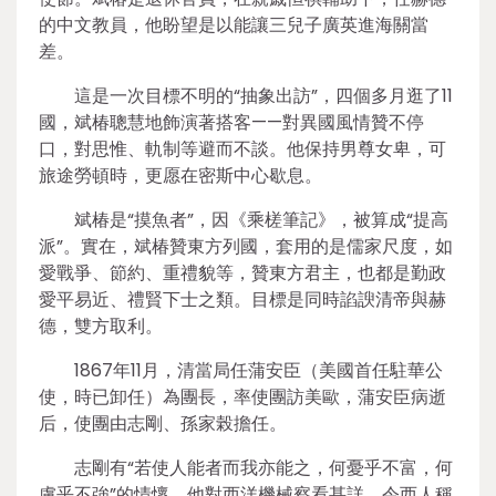
的中文教員，他盼望是以能讓三兒子廣英進海關當
差。
這是一次目標不明的“抽象出訪”，四個多月逛了11
國，斌椿聰慧地飾演著搭客——對異國風情贊不停
口，對思惟、軌制等避而不談。他保持男尊女卑，可
旅途勞頓時，更愿在密斯中心歇息。
斌椿是“摸魚者”，因《乘槎筆記》，被算成“提高
派”。實在，斌椿贊東方列國，套用的是儒家尺度，如
愛戰爭、節約、重禮貌等，贊東方君主，也都是勤政
愛平易近、禮賢下士之類。目標是同時諂諛清帝與赫
德，雙方取利。
1867年11月，清當局任蒲安臣（美國首任駐華公
使，時已卸任）為團長，率使團訪美歐，蒲安臣病逝
后，使團由志剛、孫家榖擔任。
志剛有“若使人能者而我亦能之，何憂乎不富，何
慮乎不強”的情懷，他對西洋機械察看甚詳，令西人稱