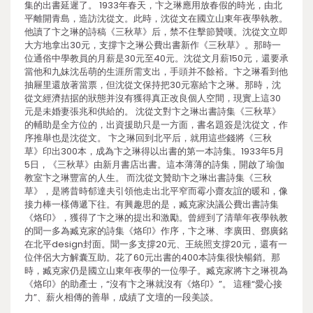
集的出書延遲了。 1933年春天，卞之琳應用放春假的時光，由北
平離開青島，造訪沈從文。此時，沈從文在國立山東年夜學執教。
他讀了卞之琳的詩稿《三秋草》后，禁不住擊節贊嘆。沈從文立即
大方地拿出30元，支撐卞之琳公費出書新作《三秋草》。那時一
位通俗中學教員的月薪是30元至40元。沈從文月薪150元，還要承
當他和九妹沈岳萌的生涯所需支出，手頭并不餘裕。卞之琳看到他
抽屜里還放著當票，但沈從文保持把30元塞給卞之琳。那時，沈
從文經濟拮据的狀態并沒有獲得真正改良個人空間，現實上這30
元是未婚妻張兆和供給的。 沈從文對卞之琳出書詩集《三秋草》
的輔助是全方位的，出資援助只是一方面，書名題簽是沈從文，作
序推舉也是沈從文。 卞之琳回到北平后，就用這些錢將《三秋
草》印出300本，成為卞之琳得以出書的第一本詩集。1933年5月
5日，《三秋草》由新月書店出書。這本薄薄的詩集，開啟了瑜伽
教室卞之琳豐富的人生。 而沈從文贊助卞之琳出書詩集《三秋
草》，是將昔時郁達夫引領他走出北平窄而霉小齋友誼的暖和，像
接力棒一樣傳遞下往。有興趣思的是，臧克家決議公費出書詩集
《烙印》，獲得了卞之琳的提出和激勵。曾經到了清華年夜學執教
的聞一多為臧克家的詩集《烙印》作序，卞之琳、李廣田、鄧廣銘
在北平design封面。聞一多支撐20元、王統照支撐20元，還有一
位伴侶大方解囊互助。花了60元出書的400本詩集很快暢銷。那
時，臧克家仍是國立山東年夜學的一位學子。臧克家將卞之琳視為
《烙印》的助產士，“沒有卞之琳就沒有《烙印》”。 這種“愛心接
力”、薪火相傳的善舉，成績了文壇的一段美談。