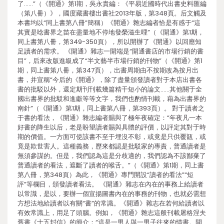
了……”（《開通》第1期，吳永貴編：《平易近國時代出書史料匯編
（第八冊）》，國度藏書樓出書社2013年版，第348頁。后文觸及
本書均以“同上書第八冊”簡稱）《開通》雜志編者恰是有感于“這
其實是唸書界之苗在盡量地不停地發榮滋生哩”（《開通》第1期，
同上書第八冊，第349-350頁），所以開辦了《開通》以回應知
足讀者的需求。 《開通》雜志一開端是“開通書店的市場行銷的書
目”，后來改版進級成了“半文藝半市場行銷的刊物”（《開通》第1
期，同上書第八冊，第347頁），出書周期由不按期改為按月出
書，并宣稱“今后的《開通》，除了盡量頒發讀者對于本店出書各
書的批駁以外，還定期刊刊載幾篇精干短小的論文……其他關于全
國出書界的批駁和進獻等等文字，我們也酌情刊載，藉為出書界的
南針”（《開通》第1期，同上書第八冊，第393頁）。 對于讀者之
于書的看法，《開通》雜志編者賜與了極年夜確定：“年夜凡一本
好書的降生以后，老是盼望讀者賜與具體的評價，以評定其對于時
期的價值。一方面可使該書不至于埋沒不彰，或竟是只供覆瓿，或
竟是欺世害人。這種義務，歷來都認是批駁家的專責，普通讀者是
無須參謀的。但是，我們認為這是分歧適的，我們認為不該鄙棄了
普通讀者的看法，遮斷了讀者的喉舌。”（《開通》第1期，同上書
第八冊，第348頁）為此，《開通》專門開設“讀者的看法”“短
評”等欄目，頒發讀者看法。 《開通》雜志在內在的事務上給讀者
以常識，是以，要辦一個宣揚圖書內在的事務的刊物，也就必需想
方想法地給讀者以有關“書”的常識。《開通》雜志在若何給讀者以
有效常識上，用足了頭腦。例如，《開通》雜志這般刊載屠格涅夫
舊書《十五封信》的簡介：“這是一男人與一男子往來的情書。開