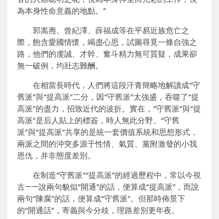
為本身性命意義的地點。”
郭嵩燾、曾紀澤、薛福成等在平易近族危亡之
際，飽含愛國情懷，竭盡心思，試圖尋覓一條自強之
路，他們的虔誠、才幹、奮斗精力無可質疑，成果卻
無一破例，均壯志難酬。
在相當長時代，人們將這段汗青簡略地解讀成“守
舊派”與“提高派”二分，因“守舊派”太強盛，吞噬了“提
高派”的盡力，招致近代的波折。實在，“守舊派”與“提
高派”是后人貼上的標簽，時人無此分野。“守舊
派”與“提高派”共享的是統一套價值系統和思想形式，
兩派之間的沖突多源于性情、氣質、黨附激發的小我
恩仇，并非態度差別。
在制造“守舊派”“提高派”的經過歷程中，常以今視
古——說兩句貌似“開通”的話，便算成“提高派”，而說
兩句“陳腐”的話，便算成“守舊派”。但那時佈景下
的“開通話”，寄義與今分歧，理路差別更年夜。