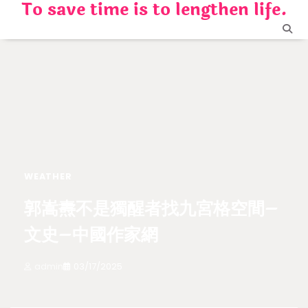
To save time is to lengthen life.
Skip
to
content
WEATHER
郭嵩燾不是獨醒者找九宮格空間–
文史–中國作家網
admin
03/17/2025