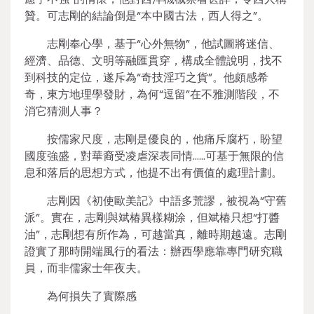
贊。可志剛的結論倒是“本中國古法，西人得之”。
志剛奉心學，基于“心外無物”，他試圖將迷信、
經濟、品德、文明等融匯貫穿，構成全體說明，找不
到科技的定位，遂斥為“奇技淫巧之貨”。他頗感希
奇，東方地理學發財，為何“逗留”在不雅測階段，不
消它猜測人事？
按儒家尺度，志剛是優良的，他痛斥腐朽，盼望
國度強盛，對華裔受凌虐深表同情……可基于無限的信
息和落后的思想方式，他提不出有價值的處理計劃。
志剛因《初使歐美記》中語多荒謬，被視為“守舊
派”。實在，志剛與斌椿異樣糊涂，但斌椿只想“打醬
油”，志剛想有所作為，可越當真，離時期越遠。志剛
證實了那時開端風行的看法：辦西學應靠專門研究職
員，而非儒家士年夜夫。
為何損失了實際感