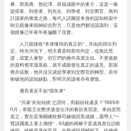
彝、郭嵩燾、曾紀澤、薛福成眼中的東方，這是一條
從搭客、到使者、到先生、到學者、到交際官、再到
計謀家的漸進之路，每代人試圖從本身的認知框架中
樹立鏡像來歸納綜合對方，只是他們都沒認識到，這
個鏡像已年夜年夜偏離了現實。
人只能接收“本身懂得的真正的”，并由此得出判
定。時光沖洗下，明天看昔時那些判定，或無比荒
謬，或驚人睿智，但它們的條件高度近似。不更換新
的資料舊常識系統，就不成能發生真正的遠見。郭嵩
燾亦這般，他并沒完成從學者到交際官的轉型。若何
衝破他的認知缺點，對明天的讀者亦有價值。
優良者反不如“摸魚者”
“兵家‘良知知彼’之謂何，而顧紛歧慮及？”1865年
11月，恭親王在懇求遣使出洋的奏折衷寫道。來由堂而
皇之，實在是海關總稅務司赫德回英成婚，愿帶人“一
覽該國風土著土偶情”，63歲的斌椿于是成為首位訪歐
使節。斌椿是退休官員，在親戚恒祺輔助下，任赫德