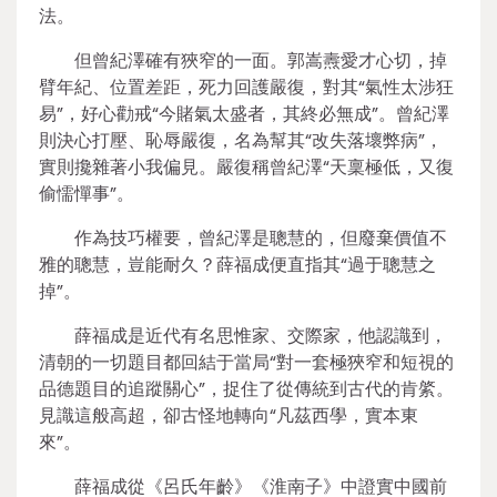
法。
但曾紀澤確有狹窄的一面。郭嵩燾愛才心切，掉
臂年紀、位置差距，死力回護嚴復，對其“氣性太涉狂
易”，好心勸戒“今賭氣太盛者，其終必無成”。曾紀澤
則決心打壓、恥辱嚴復，名為幫其“改失落壞弊病”，
實則攙雜著小我偏見。嚴復稱曾紀澤“天稟極低，又復
偷懦憚事”。
作為技巧權要，曾紀澤是聰慧的，但廢棄價值不
雅的聰慧，豈能耐久？薛福成便直指其“過于聰慧之
掉”。
薛福成是近代有名思惟家、交際家，他認識到，
清朝的一切題目都回結于當局“對一套極狹窄和短視的
品德題目的追蹤關心”，捉住了從傳統到古代的肯綮。
見識這般高超，卻古怪地轉向“凡茲西學，實本東
來”。
薛福成從《呂氏年齡》《淮南子》中證實中國前