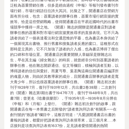
泛較為器重營銷任務，但多是經由過程《申報》等報刊發布書刊市
場行銷，市場行銷語往往誇大其詞。比擬之下，開通書店在營銷方
面有所分歧，包含：器重讀者的辦事任務，器重市場行銷宣揚的實
效等。恰是這些營銷戰略，使得開通書店在平易近國時代的出書市
場競爭中獲得一席之地。 《開通》雜志的開辦是開通書店對讀者
辦事任務的器重和對市場行銷宣揚實效尋求的直接表現。它不只為
讀者供給了一個表達看法和交通思惟的平臺，也為書店本身供給了
一個展現其出書物、推行舊書和搜集讀者反應的窗口。這種形式在
那時是立異的，它不只加強了讀者的介入感，也為書店博得了傑出
的口碑和市場位置。 開通書店的重要開辦人章錫琛是辦雜志出
生，早在其主編《婦女雜志》的時辰，就曾經非分特別器重讀者的
辦事任務，他在雜志開辟通信、征文等欄目，積極與讀者互動，以
博得讀者的信任與愛好。而夏丏尊、葉圣陶這兩位開通書店編譯所
的魂靈人物，則由於其教導家的成分，且開通書店辦事的讀者是寬
大青少年，所以也很器重讀者的辦事任務。 《開通》雜志初次創
刊于1928年7月，復刊于1931年12月，共出書2卷38期；二次創刊
的《開通》雜志第1期出書于1947年7月，復刊于1948年9月，共出
書7期；曾更名《唸書俱樂部》，于1935年1月—1936年8月分辨在
《申報》和《月報》上發行。 《開通》雜志初次創刊的啟事，跟
開通書店在每一本舊書之后附發的“讀者查詢拜訪表”有關系——在
創刊號的“致讀者”欄目中，這般言明道：“凡愛讀開通書店出書的
書報的讀者，都愛好把讀者查詢拜訪表填寄來，這三個月來……本
店接到是項查詢拜訪表有1637份，足見讀者愛惜開通的熱鬧