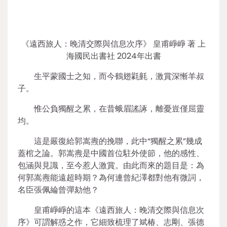
《遠西旅人：晚清交際與信息次序》 皇甫崢崢 著 上
海國民出書社 2024年出書
生平蒙國士之知，而今鶴翅氋氃，激賞深慚羊叔
子。
惟公負獨醒之累，在昔蛾眉謠諑，離憂豈僅屈靈
均。
這是嚴復給郭嵩燾的挽聯，此中“獨醒之累”幾成
蓋棺之論。郭嵩燾是中國首位駐外使節，他的感性、
包涵與見識，至今惹人激賞。由此而來的題目是：為
何郭嵩燾能遠超時期？為何連曾紀澤都對他有微詞，
名臣張佩綸曾彈劾他？
皇甫崢崢的這本《遠西旅人：晚清交際與信息次
序》可謂解惑之作，它細致梳理了斌椿、志剛、張德