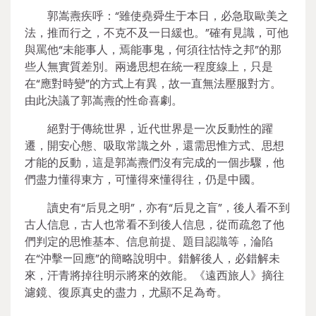
郭嵩燾疾呼：“雖使堯舜生于本日，必急取歐美之
法，推而行之，不克不及一日緩也。”確有見識，可他
與罵他“未能事人，焉能事鬼，何須往怙恃之邦”的那
些人無實質差別。兩邊思想在統一程度線上，只是
在“應對時變”的方式上有異，故一直無法壓服對方。
由此決議了郭嵩燾的性命喜劇。
絕對于傳統世界，近代世界是一次反動性的躍
遷，開安心態、吸取常識之外，還需思惟方式、思想
才能的反動，這是郭嵩燾們沒有完成的一個步驟，他
們盡力懂得東方，可懂得來懂得往，仍是中國。
讀史有“后見之明”，亦有“后見之盲”，後人看不到
古人信息，古人也常看不到後人信息，從而疏忽了他
們判定的思惟基本、信息前提、題目認識等，淪陷
在“沖擊—回應”的簡略說明中。錯解後人，必錯解未
來，汗青將掉往明示將來的效能。《遠西旅人》摘往
濾鏡、復原真史的盡力，尤顯不足為奇。