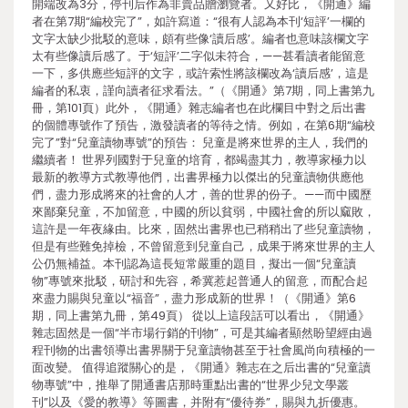
開端改為3分，停刊后作為非賣品贈瀏覽者。又好比，《開通》編
者在第7期“編校完了”，如許寫道：“很有人認為本刊‘短評’一欄的
文字太缺少批駁的意味，頗有些像‘讀后感’。編者也意味該欄文字
太有些像讀后感了。于‘短評’二字似未符合，——甚看讀者能留意
一下，多供應些短評的文字，或許索性將該欄改為‘讀后感’，這是
編者的私衷，謹向讀者征求看法。”（《開通》第7期，同上書第九
冊，第101頁）此外，《開通》雜志編者也在此欄目中對之后出書
的個體專號作了預告，激發讀者的等待之情。例如，在第6期“編校
完了”對“兒童讀物專號”的預告： 兒童是將來世界的主人，我們的
繼續者！ 世界列國對于兒童的培育，都竭盡其力，教導家極力以
最新的教導方式教導他們，出書界極力以傑出的兒童讀物供應他
們，盡力形成將來的社會的人才，善的世界的份子。——而中國歷
來鄙棄兒童，不加留意，中國的所以貧弱，中國社會的所以窳敗，
這許是一年夜緣由。比來，固然出書界也已稍稍出了些兒童讀物，
但是有些難免掉檢，不曾留意到兒童自己，成果于將來世界的主人
公仍無補益。本刊認為這長短常嚴重的題目，擬出一個“兒童讀
物”專號來批駁，研討和先容，希冀惹起普通人的留意，而配合起
來盡力賜與兒童以“福音”，盡力形成新的世界！（《開通》第6
期，同上書第九冊，第49頁） 從以上這段話可以看出，《開通》
雜志固然是一個“半市場行銷的刊物”，可是其編者顯然盼望經由過
程刊物的出書領導出書界關于兒童讀物甚至于社會風尚向積極的一
面改變。 值得追蹤關心的是，《開通》雜志在之后出書的“兒童讀
物專號”中，推舉了開通書店那時重點出書的“世界少兒文學叢
刊”以及《愛的教導》等圖書，并附有“優待券”，賜與九折優惠。