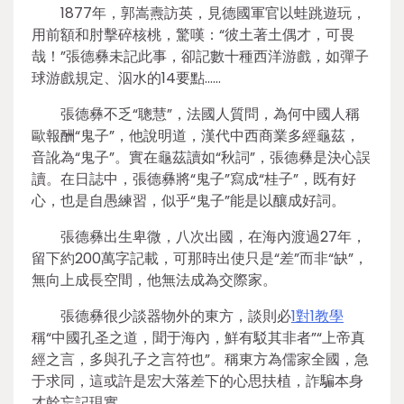
1877年，郭嵩燾訪英，見德國軍官以蛙跳遊玩，
用前額和肘擊碎核桃，驚嘆：“彼土著土偶才，可畏
哉！”張德彝未記此事，卻記數十種西洋游戲，如彈子
球游戲規定、泅水的14要點……
張德彝不乏“聰慧”，法國人質問，為何中國人稱
歐報酬“鬼子”，他說明道，漢代中西商業多經龜茲，
音訛為“鬼子”。實在龜茲讀如“秋詞”，張德彝是決心誤
讀。在日誌中，張德彝將“鬼子”寫成“桂子”，既有好
心，也是自愚練習，似乎“鬼子”能是以釀成好詞。
張德彝出生卑微，八次出國，在海內渡過27年，
留下約200萬字記載，可那時出使只是“差”而非“缺”，
無向上成長空間，他無法成為交際家。
張德彝很少談器物外的東方，談則必
1對1教學
稱“中國孔圣之道，聞于海內，鮮有駁其非者”“上帝真
經之言，多與孔子之言符也”。稱東方為儒家全國，急
于求同，這或許是宏大落差下的心思扶植，詐騙本身
才幹忘記現實。