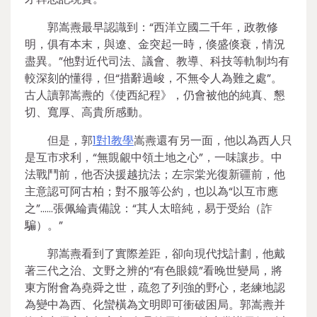
郭嵩燾最早認識到：“西洋立國二千年，政教修
明，俱有本末，與遼、金突起一時，倏盛倏衰，情況
盡異。”他對近代司法、議會、教導、科技等軌制均有
較深刻的懂得，但“措辭過峻，不無令人為難之處”。
古人讀郭嵩燾的《使西紀程》，仍會被他的純真、懇
切、寬厚、高貴所感動。
但是，郭
1對1教學
嵩燾還有另一面，他以為西人只
是互市求利，“無覬覦中領土地之心”，一味讓步。中
法戰鬥前，他否決援越抗法；左宗棠光復新疆前，他
主意認可阿古柏；對不服等公約，也以為“以互市應
之”……張佩綸責備說：“其人太暗純，易于受紿（詐
騙）。”
郭嵩燾看到了實際差距，卻向現代找計劃，他戴
著三代之治、文野之辨的“有色眼鏡”看晚世變局，將
東方附會為堯舜之世，疏忽了列強的野心，老練地認
為變中為西、化蠻橫為文明即可衝破困局。郭嵩燾并