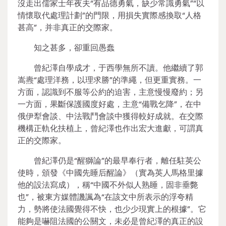
沒走出儒家士年夜夫“有品德勇氣，缺少常識勇氣”“以
情懷取代處理計劃”的門限，用損失實際感換取“人格
甚高”，并非真正的交際家。
知之甚多，卻重回愚蠢
曾紀澤自學成才，于西學無所不讀。他繼續了郭
嵩燾“處理洋務，以理求勝”的準繩，但更重實務。一
方面，認識到不服等公約的迫害，主意慢慢廢約；另
一方面，果斷保護國度好處，主意“備戰乞降”，在中
俄伊犁會談、中法戰鬥會談中獲得較好成就。在交際
機構正軌化扶植上，曾紀澤也作出宏大進獻，可謂真
正的交際家。
曾紀澤仍是“醒獅論”的最早奉行者，離任駐英公
使時，頒發《中國先睡后醒論》（實為英人馬格里據
他的設法寫成），稱“中國不外似人熟睡，固非垂斃
也”，被東方媒體譏諷為“在該文中所表示的浮夸精
力，勢將使法國覺得不快，也少少現實上的根據”。它
能夠是嚇阻法國的公關文，未必是曾紀澤的真正的設