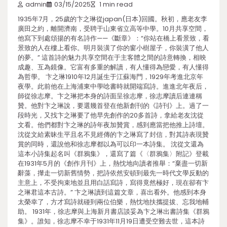
admin
03/15/2025
1 min read
1935年7月，25歲的卞之琳從japan(日本)回國。秋初，應老友李
廣田之約，離開濟南，受聘于山東省立高等中學。10月共享空間，
他寫下到處頌揚的有名詩作——《斷章》：“你站在橋上看景致，看
景致的人在樓上看你。明月裝潢了你的窗小樹屋子，你裝潢了他人
的夢。” 這首詩的魅力共享空間在于主客體之間的詩意轉換，相映
成趣、互為鏡像。它富有多重的解讀，有人懂得為戀愛，有人懂得
為哲學。 卞之琳1910年12月誕生于江蘇海門，1929年考進北京年
夜學。此前他在上海浦東中學唸書時就開端寫詩。進進北年夜后，
師從徐志摩。卞之琳把本身的詩面呈徐志摩，徐志摩讀后連連稱
贊。他對卞之琳說，要選幾首登在他新創刊的《詩刊》上。過了一
段時光，又找卞之琳要了他早先創作的20多首詩，拿給老友沈從
文看。他們都對卞之琳的詩年夜加贊賞，感到應當把他推上詩壇。
沈從文給素昧生平且名不見經傳的卞之琳寫了封信，對其詩表現贊
賞的同時，還說他和徐志摩都以為可以印一本詩集。 沈從文還為
這本小詩集起名叫《群鴉集》，還寫了篇《〈群鴉集〉附記》登載
在1931年5月的《創作月刊》上，熱忱地向讀者推舉：“棄盡一切新
辭藻，攆走一切新舊情勢，把詩依然安頓到最先一時代文學反動的
主意上，不受拘束地並且用白話寫詩，寫得竟然極好，現在卻有卞
之琳君這本古詩。” 卞之琳讀到這篇文章，喜出看外。他感到本身
太榮幸了，方才寫詩就碰到兩位伯樂，熱忱地扶攜提拔、忘我地輔
助。 1931年，徐志摩與上海新月書店談妥為卞之琳出書詩集《群鴉
集》。誰知，徐志摩不幸于1931年11月19日遭受空難去世，這本詩