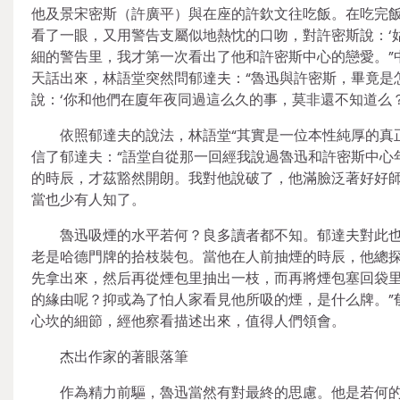
他及景宋密斯（許廣平）與在座的許欽文往吃飯。在吃完
看了一眼，又用警告支屬似地熱忱的口吻，對許密斯說：‘
細的警告里，我才第一次看出了他和許密斯中心的戀愛。”
天話出來，林語堂突然問郁達夫：“魯迅與許密斯，畢竟是
說：‘你和他們在廈年夜同過這么久的事，莫非還不知道么？
依照郁達夫的說法，林語堂“其實是一位本性純厚的真
信了郁達夫：“語堂自從那一回經我說過魯迅和許密斯中心
的時辰，才茲豁然開朗。我對他說破了，他滿臉泛著好好師
當也少有人知了。
魯迅吸煙的水平若何？良多讀者都不知。郁達夫對此也
老是哈德門牌的拾枝裝包。當他在人前抽煙的時辰，他總
先拿出來，然后再從煙包里抽出一枝，而再將煙包塞回袋
的緣由呢？抑或為了怕人家看見他所吸的煙，是什么牌。”
心坎的細節，經他察看描述出來，值得人們領會。
杰出作家的著眼落筆
作為精力前驅，魯迅當然有對最終的思慮。他是若何