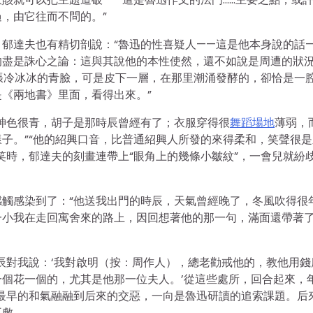
，由它往而不問的。”
郁達夫也有精切剖說：“魯迅的性喜疑人——這是他本身說的話
的盡是誅心之論：這與其說他的本性使然，還不如說是周遭的狀
張冷冰冰的青臉，可是皮下一層，在那里潮涌發酵的，卻恰是一
《兩地書》里面，看得出來。”
神色很青，胡子是那時辰曾經有了；衣服穿得很
舞蹈場地
薄弱，
子。”“他的紹興口音，比普通紹興人所發的來得柔和，笑聲很是
笑時，郁達夫的刻畫連帶上“眼角上的幾條小皺紋”，一會兒就紛
觸感染到了：“他送我出門的時辰，天氣曾經晚了，冬風吹得很
一小我在走回寓舍來的路上，因回想著他的那一句，滿面還帶著
辰對我說：‘我對啟明（按：周作人），總老勸戒他的，教他用錢
個花一個的，尤其是他那一位夫人。’從這些處所，回合起來，
最早的和氣融融到后來的交惡，一向是魯迅研讀的追索課題。后
不敷。