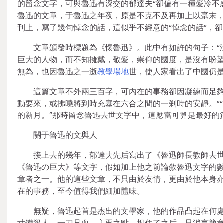
的留念文字，可與魯迅有深交的郁達夫“卻偏有一種愛冷不
魯迅的文章，于魯迅之年夜，原是不克不及再加上以毫末，
刊上，寫了幾句悼念的話，這似乎不經意的“悼念的話”，
文章頒發時標題為《懷魯迅》。此中有如許的句子：“
巨大的人物，而不知擁戴，敬愛，崇仰的國度，是沒有盼望
無為，也因魯迅之一逝
教學場地
世，使人家看出了中國仍是
這篇文章不外兩三百字，可內在的事務卻因凝練而足夠
動要來，或拂曉將到時充塞在六合之間的一剎時的安靜。”
的新月。”那時留念魯迅去世文字中，這應當可算是最好的
關于魯迅的文與人
接上去的幾年，郁達夫先后寫出了《魯迅師長教師去
《魯迅の巨大》等文字，假如加上他之前論敘魯迅文字的
章者之一。他的這些文章，不只由於友情，更由於他本身
在的事務，至今值得我們細加體味。
無疑，魯迅起首是杰出的文學家，他的作品凸起在何處
寸鐵殺人，一刀見血。主要之點，捉住了之后，只消言簡意