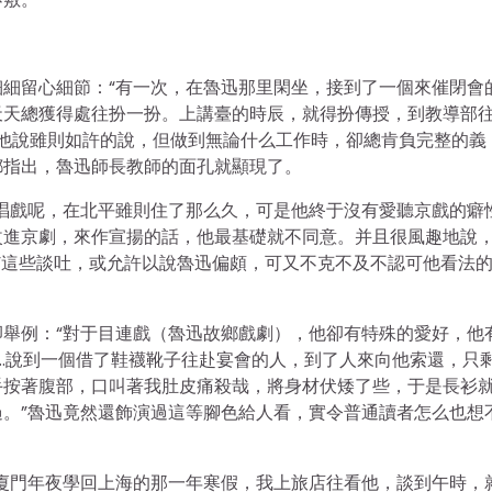
細留心細節：“有一次，在魯迅那里閑坐，接到了一個來催閉會
天天總獲得處往扮一扮。上講臺的時辰，就得扮傳授，到教導部
“他說雖則如許的說，但做到無論什么工作時，卻總肯負完整的義
都指出，魯迅師長教師的面孔就顯現了。
唱戲呢，在北平雖則住了那么久，可是他終于沒有愛聽京戲的癖性
改進京劇，來作宣揚的話，他最基礎就不同意。并且很風趣地說
’”這些談吐，或允許以說魯迅偏頗，可又不克不及不認可他看法
舉例：“對于目連戲（魯迅故鄉戲劇），他卻有特殊的愛好，他
…說到一個借了鞋襪靴子往赴宴會的人，到了人來向他索還，只
手按著腹部，口叫著我肚皮痛殺哉，將身材伏矮了些，于是長衫
。”魯迅竟然還飾演過這等腳色給人看，實令普通讀者怎么也想
廈門年夜學回上海的那一年寒假，我上旅店往看他，談到午時，