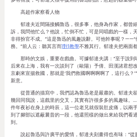
高超作家察看人物
郁達夫近間隔接觸魯迅，很多事，他身為作家，都曾細
訴，我問他忙么？他說，忙倒不忙，可是同唱戲的一樣，
非得扮官不成。”這是魯迅的風趣說辭。可他幹事呢？——
務。”前人云：聽其言而
1對1教學
不雅其行。郁達夫把兩面
那時的文娛，重要在戲曲。可據郁達夫講：“至于說到
后來在上海，我有一次談到了（歐陽）予倩、田漢諸君想
京劇來宣揚救國，那就是‘我們救國啊啊啊啊了，這行么？
新意。
從普通的描寫中，我們認為魯迅老是嚴肅的。郁達夫卻
幾回同我說，這戲里的交叉，其實有許很多多的風趣味。…
件年夜衫在身上的時辰，這一位老兄就假裝肚皮痛，以兩
到了腳部以遮蔽曩昔的一段，他還照樣的做出來給我們看過
到。
說起魯迅與許廣平的愛情，郁達夫刻畫得也有味：“從