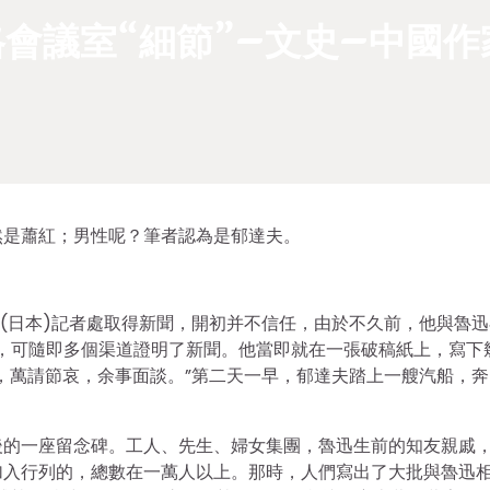
會議室“細節”–文史–中國作
然是蕭紅；男性呢？筆者認為是郁達夫。
an(日本)記者處取得新聞，開初并不信任，由於不久前，他與魯
葉”的，可隨即多個渠道證明了新聞。他當即就在一張破稿紙上，寫下
，萬請節哀，余事面談。”第二天一早，郁達夫踏上一艘汽船，奔
後的一座留念碑。工人、先生、婦女集團，魯迅生前的知友親戚
加入行列的，總數在一萬人以上。那時，人們寫出了大批與魯迅