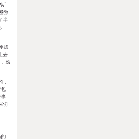
密斯
極微
了半
他
便聽
上去
敘，應
的，
煙包
費事
深切
迅的