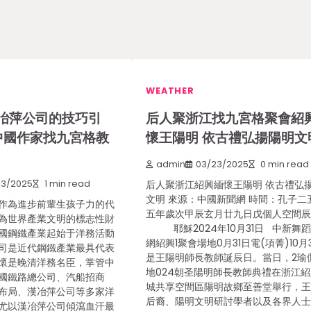
WEATHER
冶萍公司的技巧引
后人聚浙江找九宮格聚會紹
中國作家找九宮格教
懷王陽明 依古禮弘揚陽明文
admin
03/23/2025
0 min read
03/2025
1 min read
后人聚浙江紹興緬懷王陽明 依古禮弘
文明 來源：中國新聞網 時間：孔子二
作為進步前輩生孩子力的代
五年歲次甲辰玄月廿九日戊個人空間
為世界產業文明的標志性財
耶穌2024年10月31日 中新舞
國鋼鐵產業起始于洋務活動
網紹興1聚會場地0月31日電(項菁)10月
司是近代鋼鐵產業最具代表
是王陽明師長教師誕辰日。當日，2瑜
懷是晚清洋務名臣，掌管中
地024朝圣陽明師長教師典禮在浙江
國鐵路總公司、汽船招商
城共享空間區陽明故鄉至善堂舉行，
布局、漢冶萍公司等多家洋
后裔、陽明文明研討學者以及各界人
尤以漢冶萍公司傾瀉血汗最