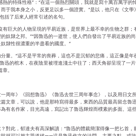
感熱的特殊性格”：“在這一個熱烈關頭，我就是寫十萬百萬字的
而于我本身之小，反更足以多一個證實。”是以，他只在《文學
卻包括了后來人經常引述的名句。
沒有巨大的人物呈現的平易近族，是世界上最不幸的生物之群；
的奴隸之邦。”“因魯迅的一逝世，使人們自發出了平易近族的尚
奴隸性很濃重的半盡看的國度。”
分量。“這不是平常的喪葬，這也不是沉郁的悲痛，這正像是年
“魯迅的棺木，在夜陰里被埋進淺土中往了；西天角卻呈現了一片
篇章。
世一周年》《回想魯迅》《魯迅去世三周年事念》，以及用日文
數篇文章，可以說，他是那時寫得最多，東西的品質最高留念魯
亦為有名作家，目光高遠，寫記出了魯迅輝煌而樸素的多面。這
？對此，郁達夫有高深解讀：“魯迅的體裁簡潔得像一把匕首，
賅就可以把主題道破——這是魯迅作文的法門……主要之點，或