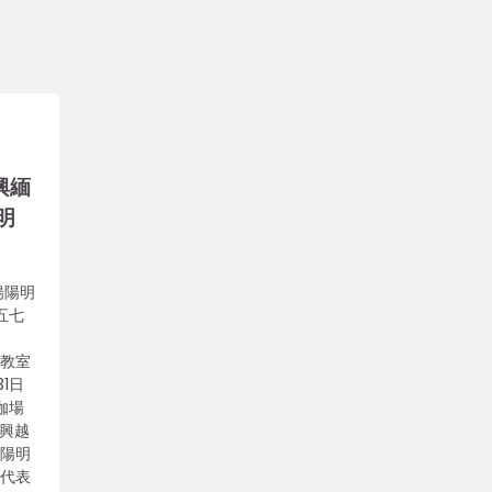
興緬
明
揚陽明
五七
辰
蹈教室
31日
伽場
紹興越
王陽明
士代表