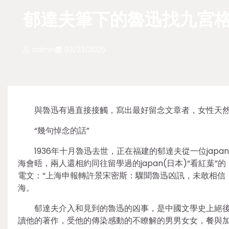
郁達夫筆下的魯迅找九宮格
admin
03/23/2025
與魯迅有過直接接觸，寫出最好留念文章者，女性天
“幾句悼念的話”
1936年十月魯迅去世，正在福建的郁達夫從一位jap
海會晤，兩人還相約同往留學過的japan(日本)“看紅
電文：“上海申報轉許景宋密斯：驟聞魯迅凶訊，未敢相信
海。
郁達夫介入和見到的魯迅的凶事，是中國文學史上絕
讀他的著作，受他的傳染感動的不瞭解的男男女女，餐與