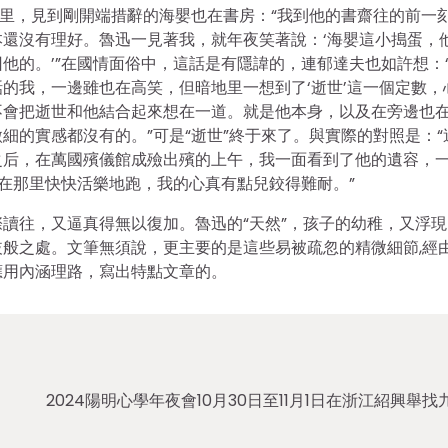
那里，見到剛開端措辭的海嬰也在書房：“我到他的書齋往的前一
還沒有理好。魯迅一見著我，就年夜笑著說：‘海嬰這小搗蛋，
他的。’”在國情面俗中，這話是有隱諱的，連郁達夫也如許想：
的我，一邊雖也在高笑，但暗地里一想到了‘逝世’這一個定數，
不會把逝世和他結合起來想在一道。就是他本身，以及在旁邊也
細的實感都沒有的。”可是“逝世”終于來了。與實際的對照是：“
之后，在萬國殯儀館成殮出殯的上午，我一面看到了他的遺容，
在那里快快活樂地跑，我的心真有點兒鉸得難耐。”
讀往，又逼真得無以復加。魯迅的“天然”，孩子的幼稚，又浮現
般之處。文筆無須說，更主要的是這些易被疏忽的精微細節,經
應用內涵理路，寫出特點文章的。
2024陽明心學年夜會10月30日至11月1日在浙江紹興舉