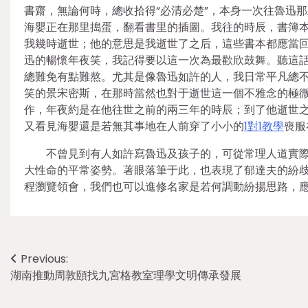
書齋，無論何時，總收拾得“必清必楚”，本身一次往魯迅
海嬰正在那里搗蛋，翻看書里的插圖。我往的時辰，書簿本
我幾時逝世；他的意思是我逝世了之后，這些書本都應當回
迅的暢懷年夜笑，我記得要以這一次為最歡欣鼓舞。聽這話
總難免有點難熬。尤其是像魯迅如許的人，我日常平凡總
笑的景宋密斯，在那時當然也對于逝世這一個不雅念的極微
作，年夜約是在他往世之前的兩三年的時辰；到了他逝世
又看見海嬰還是若無其事地在人前穿了小小的
1對1教學
喪服
不曾見到有人如許寫魯迅及孩子的，可從常理人道實際
大性命的平常姿勢。著眼落筆于此，也表現了郁達夫的紛歧
程瀏覽領會，我們也可以進修名家是若何調動紛揚思路，
Post
Previous:
湖南推動周敦頤找九宮格教室理學文明傳承發展
navigation