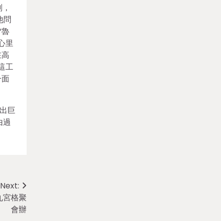
刻，
他問
“魯
心里
在高
這工
一面
出巨
由過
Next:
找九宮格聚
會辦