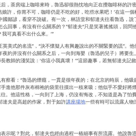
飯后，茶房端上咖啡來時，魯迅卻很熱忱地向正在攪咖啡杯的許
姑娘許，你胃不可，咖啡仍是不吃的好，吃些水果吧！’在這一個
中國鄙諺，看穿不說破。有一次，林語堂和郁達夫往看魯迅，說
怎么回事，有沒有什么關系的？”郁達夫“只是笑著搖搖頭，回問
我可真看不出什么來。’”
正英美式的名流”，“決不懷疑人有興趣說出的不關緊要的謊”。他
年夜約并沒有什么關系之后，一向到海嬰（魯迅的兒子）將要生
長教師的淺笑說：‘你這小我真壞！’”這節趣事，若無郁達夫記
有察看：“魯迅的煙癮，一貫是很年夜的；在北京的時辰，他吸
探手進他那件灰布棉袍的袋里往摸出一枝來吸；他似乎不愛好將
里往。他這性格，一向到了上海，仍沒有悔改，不知道是為了怕
郁達夫是高超的作家，對于如許
講座場地
一些有時可以流露人物
的表示呢？對此，郁達夫也經由過程一樁細事有所流露。他說魯