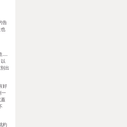
的告
往也
……
，以
的別出
有好
剩一
就蓋
不
就約