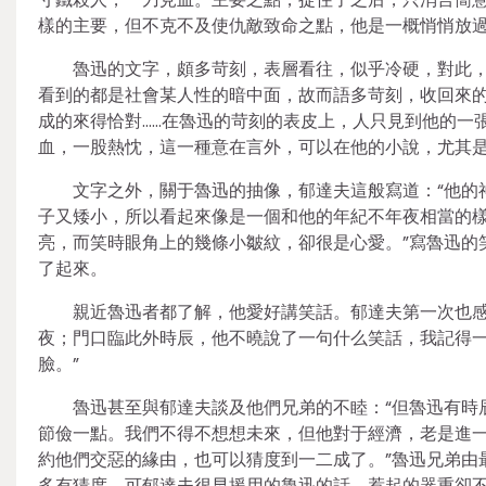
樣的主要，但不克不及使仇敵致命之點，他是一概悄悄放過
魯迅的文字，頗多苛刻，表層看往，似乎冷硬，對此，
看到的都是社會某人性的暗中面，故而語多苛刻，收回來
成的來得恰對……在魯迅的苛刻的表皮上，人只見到他的一
血，一股熱忱，這一種意在言外，可以在他的小說，尤其是
文字之外，關于魯迅的抽像，郁達夫這般寫道：“他的
子又矮小，所以看起來像是一個和他的年紀不年夜相當的樣
亮，而笑時眼角上的幾條小皺紋，卻很是心愛。”寫魯迅的
了起來。
親近魯迅者都了解，他愛好講笑話。郁達夫第一次也感
夜；門口臨此外時辰，他不曉說了一句什么笑話，我記得
臉。”
魯迅甚至與郁達夫談及他們兄弟的不睦：“但魯迅有時
節儉一點。我們不得不想想未來，但他對于經濟，老是進一
約他們交惡的緣由，也可以猜度到一二成了。”魯迅兄弟由
多有猜度，可郁達夫很早援用的魯迅的話，惹起的器重卻