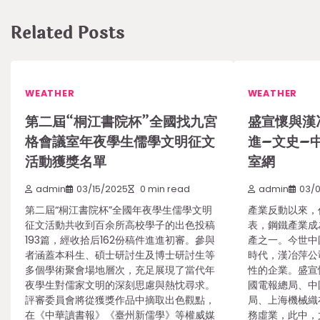
Related Posts
WEATHER
WEATHER
第二屆“桐江書院杯”全國找九宮
盛宣懷與漢
格會議室年夜學生儒學文明征文
進–文史–
活動獲獎名單
室網
admin
03/15/2025
0 min read
admin
03/
第二屆“桐江書院杯”全國年夜學生儒學文明
產業反動以來，
征文活動共收到百余所高校學子的出色投稿
表，鋼鐵產業成
193篇，經收拾后162份稿件進進初審。參與
產之一。今世中
者涵蓋本科生、碩士研討生及博士研討生等
時代，漢冶萍公
多個學術聚會場地層次，充足展現了當代年
性的企業。盛宣
夜學生對儒家文明的深刻思慮與熱忱尋求。
國電報總局、中
評審委員會將從獲獎作品中摘取出色觀點，
局、上海機械織
在《中華讀書報》《臺州新儒學》等權威媒
務虛業，此中，