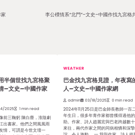
作家
李公樸情系“北門”–文史–中國作找九宮格
WEATHER
用半個世找九宮格聚
巴金找九宮格見證，年夜寫
情–文史–中國作家
人–文史–中國作家網
admin
03/18/2025
0 min read
24/2025
1 min read
2024年11月25日是巴金師長教師一百
年生日，很多年青作家都曾獲得過他
像前三鞠躬 陳白塵，淮陰劇
助。作家、詩人趙麗宏與巴老跨越數
江出書家。他們之間風風雨
來往，兩代作家之間的同病相憐和深
友情，可謂是今世文壇一
誼，令人激動。 一 我與作家、詩人趙