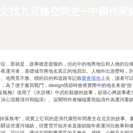
文找九宮格空間史–中國作家
特征，那就是，故事雖是虛擬的，但此中的地輿地位和人物的位
年夜運河者，基礎城市將地名真正的地寫出。人物外出游歷時，
名、地輿景不雅、標的目的和道路等記敘
聚會場地
上去，讀者可
為了便于書寫戰鬥，design情節時會將實際中的地名來個“按
金瓶梅》借用了《水滸傳》中武松殺嫂的故事，卻居心將故事產
（決心混雜清河和臨清）。這闡明作者極端重視臨清作為運河重
反掉落無考”，現實上它寫的是清代康熙年間產生在北京的故事。
陵驛這些運河城鎮，但曹雪芹似并未直接賦能年夜運河往敘事和
運河。可以說，運河文明對曹雪芹的不雅念、感情、心態及文明