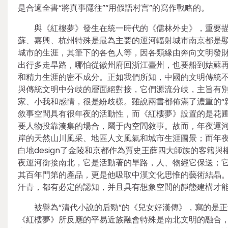
是合適全書“將真事隱往”“用假語村言”的寫作戰略的。
與《紅樓夢》發生在統一時代的《儒林外史》，重要
蘇、嘉興、杭州特殊是最為主要的運河輻射城市南京都是
城市的生涯，其筆下的各色人等，因各類緣由奔向文明發
出行多走旱路，哪怕從徽州府回浙江臺州，也要船到姑蘇
和精力生涯的密不成分。正如我們所知，中國的文明傳統
與傳統文明中分歧的層面絕對接，它們源流分歧，主旨有
家、小我和感情，很是紛歧樣。雖說兩書都佈滿了濃重的“
敘事空間具有很年夜的活動性，而《紅樓夢》設置的是花
要人物投靠湊集的場合，屬于內空間敘事。故而，年夜運
岸的天然山川風采、地區人文風氣和城市生涯圖景；而年
白地design了金陵和京都作為賈史王薛四大師族的客籍
夜運河銜接南北，它是活動著的旱路，人、物經它保送；
其百年門第的產品，更是他吸取中漢文化思惟的藝術結晶
汗青，都有必定的認知，并且具有想象空間的靜態建構才
被譽為“清代小說的后勁”的《兒女好漢傳》，寫的是
《紅樓夢》所反應的平易近族融會特殊是南北文明的融合