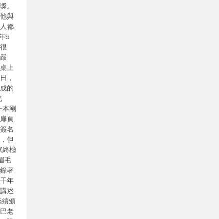
說獎。
管他與
兩人都
年5
家很
房嚴
字桌上
白日，
養成的
光
一本剛
在扉頁
本簽名
了，但
家終極
眉毛
記錄著
若干年
我講述
陸續頒
給巴老