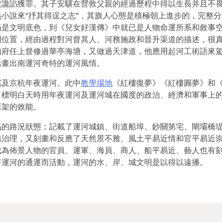
被讒諂獲罪。其子安驥在營救父親的經過歷程中得以生長并且不
小說來“抒其得逞之志”，其旗人心態是積極朝上進步的，完整分
仍是文明底色，到《兒女好漢傳》中就已是人物命運所系和敘事
間位置，經由過程對河督其人、河務施政和晉升渠道的描述，很
知府任上督修過華亭海塘，又做過天津道，他應用起河工術語來
活畫出南運河奇特的運河風情。
寫及京杭年夜運河。此中
教學場地
《紅樓復夢》《紅樓圓夢》和
目標明白天時用年夜運河及運河城在國度的政治、經濟和軍事上
框架的效能。
馬的路況狀態；記載了運河城鎮、街道船埠、鈔關第宅、閘壩橋
務治理，又刻畫和反應了天然景不雅、風土平易近情和官平易近
成為佈景人物的官員、運軍、海員、商人、船平易近、藝人也有
著運河的通運而活動，運河的水、岸、城文明是以得以遠播。