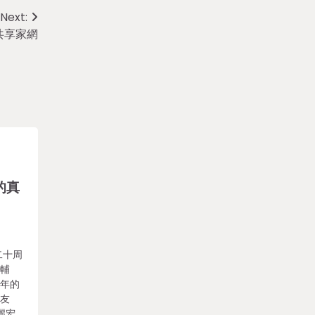
Next:
共享家網
的真
二十周
的輔
十年的
摯友
麗宏