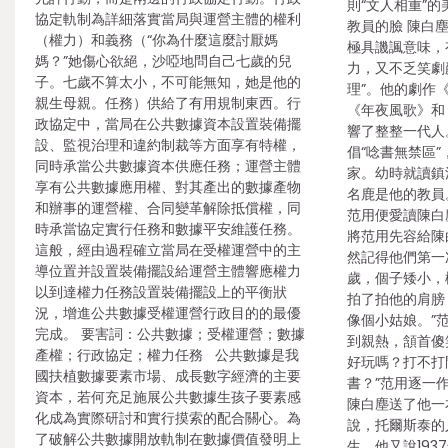
則“文人相重”的
協定軌制為詳細落實當局與運營主體的權利
教員的臉 陳白塵
（權力）和義務（“你為什麼這麼討厭媽
極具譏諷意味，
媽？”她傷心欲絕，沙啞地問自己七歲的兒
力，又不乏笑劇
子。七歲不算太小，不可能無知，她是他的
理”。他的劇作
親生母親。任務）供給了有用規制東西。行
《年夜風歌》和
政協定中，當局在公共數據資本設置裝備擺
響了整整一代人。 
設、監視治理和違約制裁等方面享有特權，
倡“唸書無禁區”
同時承當公共數據資本供應任務；運營主體
家。幼時就讀鎮
享有公共數據應用權、對其產出的數據產物
名鹿是他的教員
和辦事的運營權、合同變革解除抵償權，同
范用便愛讀陳白
時承當協定實行任務和數據平安維護任務。
將范用先容給陳
這般，經由過程確立當局在受權運營中的主
然記得他們第一
導位置并設置裝備擺設給運營主體響應權力
歲，個子矮小，
以到達權力任務設置裝備擺設上的平衡狀
拍了拍他的肩膀
況，增進公共數據受權運營行政目的的最優
像個小姑娘。”
完成。 要害詞：公共數據；受權運營；數據
到親熱，頷首傻
產權；行政協定；權力任務 公共數據是我
好玩嗎？打不打
國扶植數據要素市場、成長數字經濟的主要
書？”范用逐一
資本，若何充足施展公共數據生孩子要素感
陳白塵送了他一
化成為實際研討和實行摸索的配合關心。為
說，托爾斯泰的
了破解公共數據開放軌制在數據價值發明上
生。他又說19