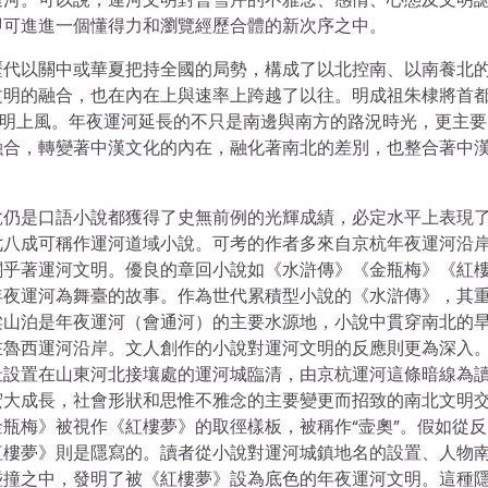
即可進進一個懂得力和瀏覽經歷合體的新次序之中。
歷代以關中或華夏把持全國的局勢，構成了以北控南、以南養北
文明的融合，也在內在上與速率上跨越了以往。明成祖朱棣將首
文明上風。年夜運河延長的不只是南邊與南方的路況時光，更主要
融合，轉變著中漢文化的內在，融化著南北的差別，也整合著中
說仍是口語小說都獲得了史無前例的光輝成績，必定水平上表現
七八成可稱作運河道域小說。可考的作者多來自京杭年夜運河沿
關乎著運河文明。優良的章回小說如《水滸傳》《金瓶梅》《紅
年夜運河為舞臺的故事。作為世代累積型小說的《水滸傳》，其
梁山泊是年夜運河（會通河）的主要水源地，小說中貫穿南北的
在魯西運河沿岸。文人創作的小說對運河文明的反應則更為深入
址設置在山東河北接壤處的運河城臨清，由京杭運河這條暗線為
宏大成長，社會形狀和思惟不雅念的主要變更而招致的南北文明
瓶梅》被視作《紅樓夢》的取徑樣板，被稱作“壸奧”。假如從反
紅樓夢》則是隱寫的。讀者從小說對運河城鎮地名的設置、人物
碰撞之中，發明了被《紅樓夢》設為底色的年夜運河文明。這種