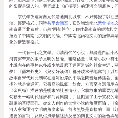
的影響是深入的。我們讀出《紅樓夢》的運河文明底色，
京杭年夜運河自元代溝通南北以來，不只轉變了以往
治、經濟格式，同時
共享會議室
，它對增進南北
聚會場地
南京遷至北京后，仍然“兩都并立”，仰仗著南京的經濟和
拉近了中國南北文明的間隔。中國南北兩種文明的撞擊與
化的構造和格式。
一代有一代之文學。明清兩代的小說，無論是白話小
河貫穿帶來的販子文明的昌隆。粗略估量，明清小說中有
小說內在的事務或多或少地反應了運河道域的社會生涯，
夢》《儒林外史》《兒女好漢傳》都分歧水平地寫到了以
故事自宋代到元朝就在運河沿岸的平易近間普遍傳播著。
指的就是會通河。它書寫的風氣、飲食、方言至今還傳承
《金瓶梅》描述的是明末的社會情狀，它將故事的重要地
勾勒出一幅明代經濟和商貿輿圖，并且刻畫了由于貿易的
融匯的基礎面孔。從文人創作的世情小說的角度而論，《金
河人家和運河文明的角度來論，前者無疑是直接的，而《
遷徙的書寫，及風俗風景描述所反應的南北文明的融合與