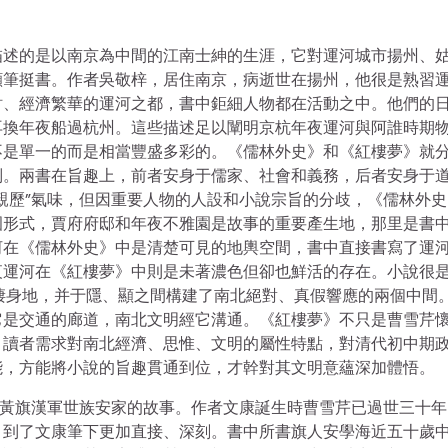
描述的是以南京為中間的江南士紳的生涯，它對運河城市揚州、
顯筆挺書。作者吳敬梓，居住南京，病逝世在揚州，他很是熟習
財、經濟繁華的運河之都，書中鉅細人物都在活動之中。他們的
再換年夜船過杭州。這些描述足以闡明京杭年夜運河與阿誰時期
不是單一的而是相當豐盛多彩的。《儒林外史》和《紅樓夢》就
別。兩書在旨趣上，前者安身于儒家、社會和義務，后者安身于
親歷”氣味，但因重要人物的人設和小說宗旨的分歧，《儒林外史
圃形式，賈府府邸和年夜不雅園是故事的重要產生地，那里是書
河在《儒林外史》中是清楚可見的地輿空間，書中直接書寫了運
夜運河在《紅樓夢》中則是未著濃色但卻也鮮活的存在。小說很
與棲身地，并于隱、顯之間構建了南北絕對、真假響應的兩個中間
它是交通的廊道，南北文明經它溝通。《紅樓夢》不只是曹雪芹
。讀者需求對南北經濟、思惟、文明的屬性特點，對清代初中期
能，方能將小說的旨趣貫通到位，才幹對其文明意蘊深加體悟。
正黃旗漢軍世族安家的故事。作者文康誕生時曹雪芹已過世三十年
，到了文康筆下更加直接、深刻。書中所書旗人安學海近五十歲