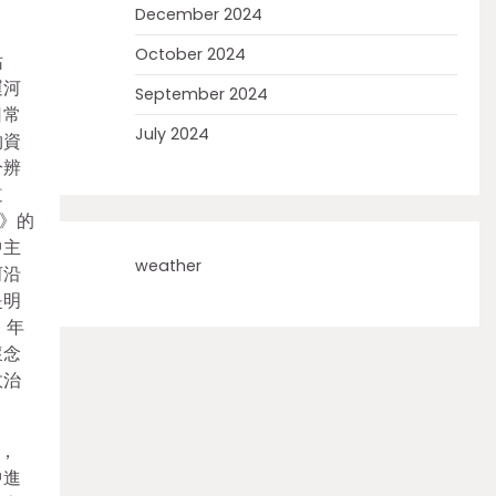
December 2024
October 2024
姑
運河
September 2024
日常
July 2024
物資
分辨
道
》的
中主
weather
河沿
是明
。年
懷念
政治
，
中進