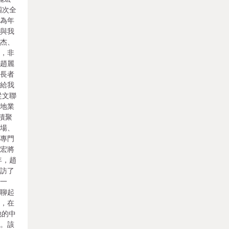
四次全
作為年
位與我
許杰、
笑，非
人趙麗
位長者
重給我
從文聯
場地業
積聚
工場、
建專門
麗宏將
年，趙
拜訪了
張一
宏聊起
議，在
他的中
》。該