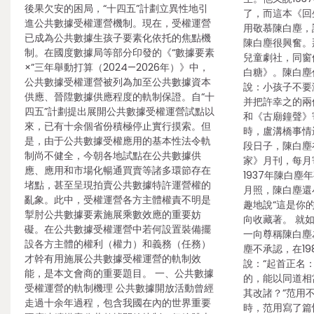
後果欠安的困局，“十四五”計劃立異性地引
了，而這本《回
進公共數據受權運營機制。現在，受權運營
用敬慕陳白塵，
已成為公共數據生孩子要素化依托的焦點機
陳白塵很興奮。
制。在國度數據局等部分印發的《“數據要素
兒童劇社，同窗
×”三年舉動打算（2024—2026年）》中，
白糖》。陳白塵
公共數據受權運營被列為加至公共數據資本
說：小孩子不要
供應、晉陞數據供應程度的軌制保證。自“十
并把許幸之的兩
四五”計劃提出展開公共數據受權運營試點以
和《古廟鐘聲》
來，已有十余個省份積極停止實行摸索。但
時，盧溝橋事情
是，由于公共數據受權應用的基本性法令軌
段日子，陳白塵
制尚不健全，今朝各地試點在公共數據供
家》月刊，每月
應、應用和市場化暢通買賣等諸多環節存在
1937年陳白
堵點，甚至呈現拍賣公共數據特許運營權的
月照，陳白塵還
亂象。此中，受權運營各方主體權責不明是
趣地說“這是你
掣肘公共數據要素施展乘數效應的重要妨
向收藏著。 就
礙。在公共數據受權運營中若何設置裝備擺
一向尊稱陳白塵
設各方主體的權利（權力）和義務（任務）
塵不承認，在1
才幹有用施展公共數據受權運營的軌制效
說：“起首正名：
能，是本文會商的重要題目。 一、公共數據
的，能以同道相
受權運營的軌制機理 公共數據開放活動曾經
其改諸？”范用
走過十余年過程，包含我國在內的世界重要
時，范用寫了篇