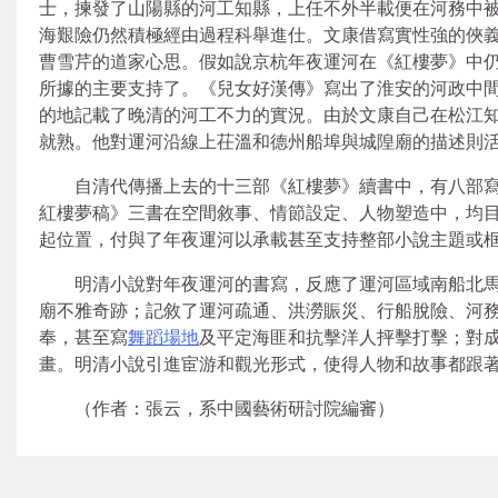
士，揀發了山陽縣的河工知縣，上任不外半載便在河務中
海艱險仍然積極經由過程科舉進仕。文康借寫實性強的俠義
曹雪芹的道家心思。假如說京杭年夜運河在《紅樓夢》中
所據的主要支持了。《兒女好漢傳》寫出了淮安的河政中
的地記載了晚清的河工不力的實況。由於文康自己在松江
就熟。他對運河沿線上茌溫和德州船埠與城隍廟的描述則
自清代傳播上去的十三部《紅樓夢》續書中，有八部
紅樓夢稿》三書在空間敘事、情節設定、人物塑造中，均
起位置，付與了年夜運河以承載甚至支持整部小說主題或
明清小說對年夜運河的書寫，反應了運河區域南船北
廟不雅奇跡；記敘了運河疏通、洪澇賑災、行船脫險、河
奉，甚至寫
舞蹈場地
及平定海匪和抗擊洋人抨擊打擊；對
畫。明清小說引進宦游和觀光形式，使得人物和故事都跟
（作者：張云，系中國藝術研討院編審）