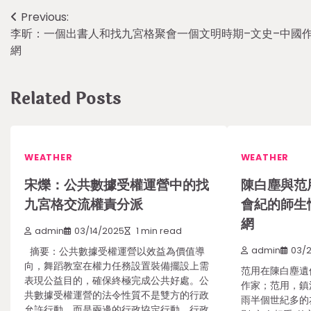
Post
Previous:
李昕：一個出書人和找九宮格聚會一個文明時期–文史–中國
navigation
網
Related Posts
WEATHER
WEATHER
宋爍：公共數據受權運營中的找
陳白塵與范
九宮格交流權責分派
會紀的師生
網
admin
03/14/2025
1 min read
摘要：公共數據受權運營以效益為價值導
admin
03/
向，舞蹈教室在權力任務設置裝備擺設上需
范用在陳白塵遺
表現公益目的，確保終極完成公共好處。公
作家；范用，鎮
共數據受權運營的法令性質不是雙方的行政
雨半個世紀多的
允許行動，而是兩邊的行政協定行動。行政