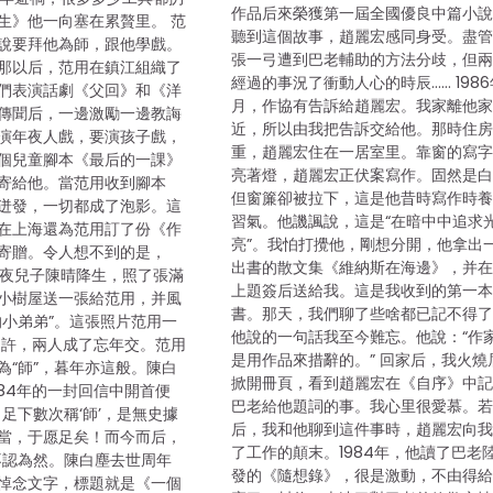
作品后來榮獲第一屆全國優良中篇小
生》他一向塞在累贅里。 范
聽到這個故事，趙麗宏感同身受。盡
說要拜他為師，跟他學戲。
張一弓遭到巴老輔助的方法分歧，但
那以后，范用在鎮江組織了
經過的事況了衝動人心的時辰…… 1986
們表演話劇《父回》和《洋
月，作協有告訴給趙麗宏。我家離他
傳聞后，一邊激勵一邊教誨
近，所以由我把告訴交給他。那時住
演年夜人戲，要演孩子戲，
重，趙麗宏住在一居室里。靠窗的寫
個兒童腳本《最后的一課》
亮著燈，趙麗宏正伏案寫作。固然是
寄給他。當范用收到腳本
但窗簾卻被拉下，這是他昔時寫作時
迸發，一切都成了泡影。這
習氣。他譏諷說，這是“在暗中中追求
在上海還為范用訂了份《作
亮”。我怕打攪他，剛想分開，他拿出
寄贈。令人想不到的是，
出書的散文集《維納斯在海邊》，并
塵年夜兒子陳晴降生，照了張滿
上題簽后送給我。這是我收到的第一
小樹屋送一張給范用，并風
書。那天，我們聊了些啥都已記不得
的小弟弟”。這張照片范用一
他說的一句話我至今難忘。他說：“作
如許，兩人成了忘年交。范用
是用作品來措辭的。” 回家后，我火燒
為“師”，暮年亦這般。陳白
掀開冊頁，看到趙麗宏在《自序》中
984年的一封回信中開首便
巴老給他題詞的事。我心里很愛慕。
足下數次稱‘師’，是無史據
后，我和他聊到這件事時，趙麗宏向
當，于愿足矣！而今而后，
了工作的顛末。1984年，他讀了巴老
不認為然。陳白塵去世周年
發的《隨想錄》，很是激動，不由得
悼念文字，標題就是《一個