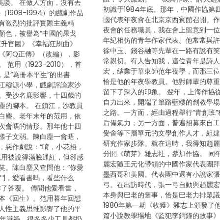
美談。 在做人方面，沒有丟
初識于1984年底。那年，中國作協第
（1908-1994）的戲劇作品
國代表年夜會在北京京西賓館召開。
有激烈的批評實際主義精
夜會的任務職員，我在會上留意到一
顏色，被譽為“中國的果戈
年紀相仿的青年作家代表。他常常與
《升官圖》《幸福狂想曲》
徐中玉、錢谷融等先輩在一路有說有
《阿Q正傳》（改編），影
常親切。有人告知我，這位青年是詩
范用（1923-2010），首
宏，結業于華東師范年夜學，而那三
，是“為冊本平生”的出書
恰是他的年夜學教員。他對師輩的尊
江穆源小學，戲劇評論家沙
留下了深入的印象。 翌年，上海作協
。受沙名鹿影響，十四歲的
自力出來，開端了篳路藍縷的創教學
塵的腳本。 在鎮江，沙教員
之路。一方面，經由過程舉行“青創班”
白塵。老年末年的范用，依
后備氣力；另一方面，普遍招募來自
次會晤的情形。那年他十四
黌舍等下層單元的文學創作人才，組
樣子文弱。陳白塵一會晤，
研究作家步隊。就在這時，我得知趙
，惡作劇說：“唷，小花招，
分開《萌芽》雜志社，參加作協。 同
范用被說得滿臉通紅，但卻感
麗宏隨王元化帶領的中國作家代表團
笑。陳白塵又查問他：“你愛
墨西哥和美國。代表團中還有小說家
鬥，愛看書嗎，看些什么
弓。在出訪時代，張一弓自動與趙麗
作了答覆。 傳聞他愛看書，
本身與巴老的舊事，恰是巴老力排眾
本《回生》。范用暮年回想
1980年第一期《收獲》雜志上頒發了
人性主義思惟影響了他的平
篇小說教學場地《監犯李銅鐘的故事
37年避禍，很多多少工具都扔