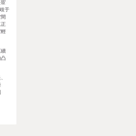
畏宦
歧于
空間
真正
駕輕
《續
的凸
堤、
崇
刻