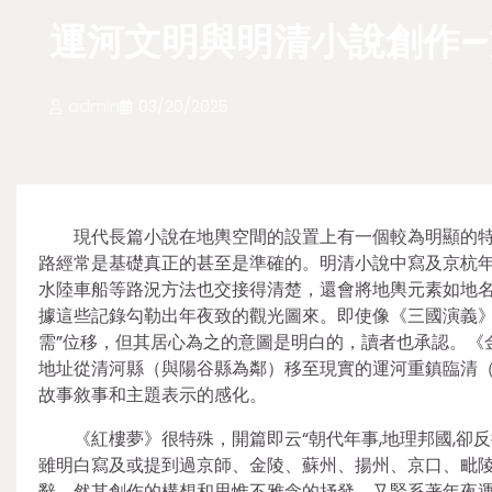
運河文明與明清小說創作–
admin
03/20/2025
現代長篇小說在地輿空間的設置上有一個較為明顯的
路經常是基礎真正的甚至是準確的。明清小說中寫及京杭
水陸車船等路況方法也交接得清楚，還會將地輿元素如地
據這些記錄勾勒出年夜致的觀光圖來。即使像《三國演義》，
需”位移，但其居心為之的意圖是明白的，讀者也承認。《
地址從清河縣（與陽谷縣為鄰）移至現實的運河重鎮臨清
故事敘事和主題表示的感化。
《紅樓夢》很特殊，開篇即云“朝代年事,地理邦國,卻
雖明白寫及或提到過京師、金陵、蘇州、揚州、京口、毗
辭。然其創作的構想和思惟不雅念的抒發，又緊系著年夜