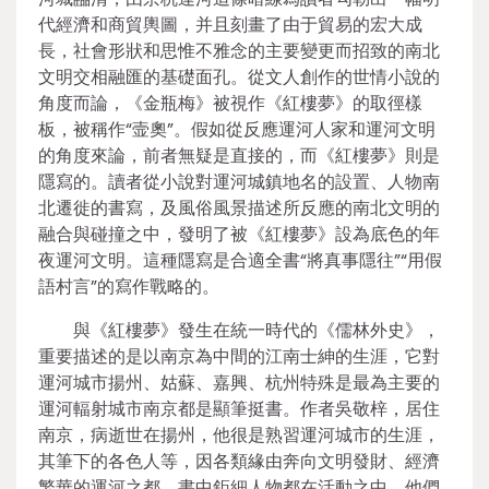
代經濟和商貿輿圖，并且刻畫了由于貿易的宏大成
長，社會形狀和思惟不雅念的主要變更而招致的南北
文明交相融匯的基礎面孔。從文人創作的世情小說的
角度而論，《金瓶梅》被視作《紅樓夢》的取徑樣
板，被稱作“壸奧”。假如從反應運河人家和運河文明
的角度來論，前者無疑是直接的，而《紅樓夢》則是
隱寫的。讀者從小說對運河城鎮地名的設置、人物南
北遷徙的書寫，及風俗風景描述所反應的南北文明的
融合與碰撞之中，發明了被《紅樓夢》設為底色的年
夜運河文明。這種隱寫是合適全書“將真事隱往”“用假
語村言”的寫作戰略的。
與《紅樓夢》發生在統一時代的《儒林外史》，
重要描述的是以南京為中間的江南士紳的生涯，它對
運河城市揚州、姑蘇、嘉興、杭州特殊是最為主要的
運河輻射城市南京都是顯筆挺書。作者吳敬梓，居住
南京，病逝世在揚州，他很是熟習運河城市的生涯，
其筆下的各色人等，因各類緣由奔向文明發財、經濟
繁華的運河之都，書中鉅細人物都在活動之中。他們