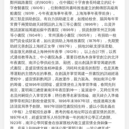
鄭州鐵路書院（約1900年），任中國紅十字會會長時建立的紅十
字會醫書院（1910年），任郵傳部尚書時推進建立的郵傳部高級商
船書院（1911年，今年夜連海事年夜學、上海海事年夜學前身）。
第三類是捐助創設。有自力捐助建立者，如撥給校舍、賜與每年常
常費千兩贊助鐘天緯開設的上海三等公書院（1896年），出資并
敦請謝家福籌建姑蘇中西書院（1896年），捐資創辦常州正則兩
等小書院（1904年）、常州溪南小書院（1905年）；有捐助一校
部門資金或財富者，如出資捐助上海格致書院（1876年），先期贊
助經元善創設上海經正女學（1897年），捐地20畝支撐張君勱、
張嘉璈兄弟辦成上海神州年夜學（1912年）。以上合計7所，以舊
式通俗教導為主，中小書院為多，重要目標為本身掌管創立的北洋
年夜書院、南洋公學供給生源。 顯然，提出創議并掌管籌建的舊
式書院，是盛宣懷投進精神最多、消耗時光最長的類型，也是其教
導運動的主體內在的事務。在創議并掌管籌建一所書院的詳細經過
歷程中，盛宣懷斟酌周詳，高效運作，親力親為。 例如南洋公學
的籌備，從1896年頭開端，盛宣懷便在上海掌管準備，春間先到
南京，稟明兩江總督兼南洋年夜臣劉坤一；返滬途中，又聘任常州
名流何嗣焜介入掌管其事；聘任教導名家張煥綸、鐘天緯介入準備
辦學章程與計劃校舍建筑等。1896年末1897年頭，他接連兩次奏
請清當局準予創辦。1897年頭師范書院招生時，盛以小我名義在
《申報》上登載招生啟事，應考的報名地址即設在盛宣懷的居所。
1897年4月，經盛宣懷等人特別準備一年的南洋公學正式創辦。
1923年，南洋公學同窗會在徐家匯校內敬立盛宣懷全身銅像一
尊，底座上刻的碑文稱：南洋公學“運營計劃，一皆公總其成”。