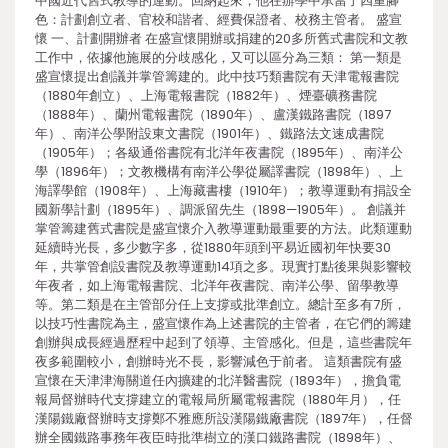
中國近代舊式教導的運動。回納起來，他在辦學中承當了四重腳
色：計劃創立者、官校和諧者、經費保證者、校務主管者。 盛宣
懷 一、計劃開辦者 在盛宣懷開辦或捐建的20多所舊式書院和文教
工作中，依據他施展的分歧感化，又可以區分為三類： 第一類是
盛宣懷提出創議并掌管籌建的。此中技巧類書院有天津電報書院
（1880年創立）、上海電報書院（1882年）、煙臺礦務書院
（1888年）、蘭州電報書院（1890年）、盧漢鐵路書院（1897
年）、南洋公學附設東文書院（1901年）、鐵路法文速成書院
（1905年）；各級通俗書院有北洋年夜書院（1895年）、南洋公
學（1896年）；文教機構有南洋公學從屬譯書院（1898年）、上
海譯學館（1908年）、上海藏書樓（1910年）；教導運動有捐設全
國新學計劃（1895年）、調派留先生（1898—1905年）。 創議并
掌管籌建舊式書院是盛宣懷介入教導運動最重要的方法。此類運動
延續時光長，多少數字多，從1880年頭到平易近國初年快要30
年，共掌管創設書院及教導運動14項之多。現實打點後果與影響較
年夜者，如上海電報書院、北洋年夜書院、南洋公學、留學教導
等。第二類是在主管部分任上支撐或批準創立。總計至多有7所，
以技巧性書院為主，盛宣懷作為上述書院的主管者，在它們的籌建
創辦與成長經過歷程中起到了領導、主管感化。但是，這些書院年
夜多範圍較小，創辦時光不長，影響減色于前者。 這類書院有盛
宣懷在天津津海關道任內擴建的北洋醫書院（1893年），擔負電
報局督辦時代支撐建立的電報局所屬電報書院（1880年月），任
漢陽鐵廠督辦時支撐鄭不雅應所設漢陽鐵廠書院（1897年），任督
辦全國鐵路事務年夜臣時批準樹立的漢口鐵路書院（1898年）、