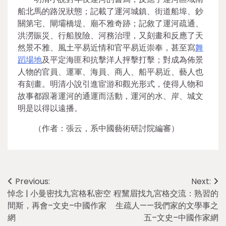
船北馬的路況狀態；記載了運河城鎮、街道船埠、鈔
關第宅、閘壩橋堤、廟不雅奇跡；記敘了運河疏通、
洪澇賑災、行船脫險、河務治理，又刻畫和反應了天
然景不雅、風土平易近情和官平易近崇奉，甚至寫
舞
蹈場地
及平定海匪和抗擊洋人抨擊打擊；對成為佈景
人物的官員、運軍、海員、商人、船平易近、藝人也
有刻畫。明清小說引進宦游和觀光形式，使得人物和
故事都跟著運河的通運而活動，運河的水、岸、城文
明是以得以遠播。
（作者：張云，系中國藝術研討院編審）
Post
Previous:
Next:
悼念 | 小曼密找九宮格私密空
程黧眉找九宮格交流：熟習的
navigation
間斯，再會–文史–中國作家
生疏人——我們家的文學事之
網
五–文史–中國作家網