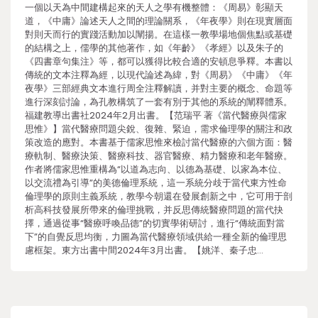
一個以天為中間建構起來的天人之學有機整體：《周易》彰顯天
道，《中庸》論述天人之間的理論關系，《年夜學》則在現實層面
對則天而行的實踐活動加以闡揚。在這樣一教學場地個焦點或基礎
的結構之上，儒學的其他著作，如《年齡》《孝經》以及朱子的
《四書章句集注》等，都可以獲得比較合適的安頓息爭釋。本書以
傳統的文本注釋為經，以現代論述為緯，對《周易》《中庸》《年
夜學》三部經典文本進行周全注釋解讀，并對主要的概念、命題等
進行深刻討論，為孔教構筑了一套有別于其他的系統的闡釋體系。
福建教導出書社2024年2月出書。【范瑞平 著《當代醫療與儒家
思惟》】當代醫療問題尖銳、復雜、緊迫，需求倫理學的關注和政
策改造的應對。本書基于儒家思惟來檢討當代醫療的六個方面：醫
療軌制、醫療決策、醫療科技、器官醫療、精力醫療和老年醫療。
作者將儒家思惟重構為“以道為志向、以德為基礎、以家為本位、
以交流禮為引導”的美德倫理系統，這一系統分歧于當代東方性命
倫理學的原則主義系統，教學今朝還在發展創新之中，它可用于剖
析高科技發展所帶來的倫理挑戰，并反思傳統醫療問題的當代抉
擇，通過從事“醫療呼喚品德”的切實學術研討，進行“傳統面對當
下”的自覺反思均衡，力圖為當代醫療領域供給一種全新的倫理思
慮框架。東方出書中間2024年3月出書。【姚洋、秦子忠…