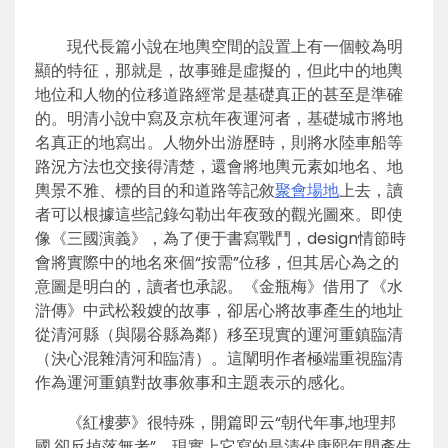
現代長篇小說在地輿空間的設置上有一個較為明
顯的特征，那就是，故事雖是虛擬的，但此中的地輿
地位和人物的位移道路經常是基礎真正的甚至是準確
的。明清小說中寫及京杭年夜運河者，基礎城市將地
名真正的地寫出。人物外出游歷時，則將水陸車船等
路況方法也交接得清楚，還會將地輿元素如地名、地
輿景不雅、標的目的和道路等記敘
聚會場地
上去，讀
者可以根據這些記錄勾勒出年夜致的觀光圖來。即使
像《三國演義》，為了便于書寫戰鬥，design情節時
會將實際中的地名來個“按需”位移，但其居心為之的
意圖是明白的，讀者也承認。《金瓶梅》借用了《水
滸傳》中武松殺嫂的故事，卻居心將故事產生的地址
從清河縣（與陽谷縣為鄰）移至現實的運河重鎮臨清
（決心混雜清河和臨清）。這闡明作者極端重視臨清
作為運河重鎮對故事敘事和主題表示的感化。
《紅樓夢》很特殊，開篇即云“朝代年事,地理邦
國,卻反掉落無考”，現實上它寫的是清代康熙年間產生