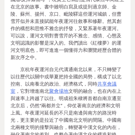
在北京的故事。書中雖明白寫及或提到過京師、金
陵、蘇州、揚州、京口、毗陵驛這些運河城鎮，但曹
雪芹似并未直接賦能年夜運河往敘事和修辭。然其創
作的構想和思惟不雅念的抒發，又緊系著年夜運河。
可以說，運河文明對曹雪芹的不雅念、感情、心態及
文明認識的影響是深入的。我們讀出《紅樓夢》的運
河文明底色，即可進進一個懂得力和瀏覽經歷合體的
新次序之中。
京杭年夜運河自元代溝通南北以來，不只轉變了
以往歷代以關中或華夏把持全國的局勢，構成了以北
控南、以南養北的政治、經濟格式，同時
共享會議
室
，它對增進南北
聚會場地
文明的融合，也在內在上
與速率上跨越了以往。明成祖朱棣將首都自南京遷至
北京后，仍然“兩都并立”，仰仗著南京的經濟和文明
上風。年夜運河延長的不只是南邊與南方的路況時
光，更主要的是拉近了中國南北文明的間隔。中國南
北兩種文明的撞擊與融合，轉變著中漢文化的內在，
融化著南北的差別，也整合著中漢文化的構造和格