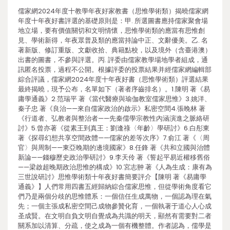
儒家網2024年度十教學年夜好家教書（思惟學術類）揭曉儒家網
年度十年夜好書評選的基礎原則是：甲. 所選圖書應持儒家聚會場
地立場，要有價值關切和文明情懷，思惟學術類的應當有思惟創
見、學術新得，年夜眾普及類的應當持論中正、文辭優美。乙. 名
著新版、修訂重版、文獻收拾、典籍點校，以及境外（含臺港澳）
出書的圖書，不參與評選。丙. 評委由儒家教學場地學者組成，通
訊匿名投票，過程不公開。根據評委的投票結果并經儒家網編輯部
綜合評議，儒家網2024年度十年夜好書（思惟學術類）評選結果
最終揭曉，現予公布，名單如下（著者序齒排名）。1.陳明 著《易
庸學通義》2.范瑞平 著《當代醫療與瑜伽教室儒家思惟》3.姚洋、
秦子忠 著《良治——來自儒家政治的啟示》私密空間4.張晚林 著
《行道者、弘教者與整治者——先秦儒學宗教性內涵演進之脈絡研
討》5.曾亦著《從素王到真王：劉逢祿〈年齡〉學研討》6.白彤東
著《探尋幻想共享空間政體——儒家的差等次序》7.俞江 著《〈周
官〉與周制——東亞晚期的邊境國家》8.任鋒 著《共和立國與治體
新論——錢穆歷史政治學研討》9.李天伶 著《誓起平易近權移舊俗
——梁啟超晚期政治思惟的構成》10.宮志翀 著《人為生成：康有為
三世說研討》思惟學術類十年夜好書簡要評介【陳明 著《易庸學
通義》】人們常用四書五經歸納綜合儒家思惟，但從學術角度看它
們乃是兩個分歧的思惟體系：一個信任生成萬物，一個認為理在氣
先；一個主張成私密空間己成物參贊化育，一個執著于道心人心成
圣成賢。在文明自負文明自覺成為共識的明天，顯然有需要對二者
關系加以清算、分疏，使之成為一個有機整體。作者認為，儒學是