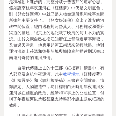
是積極朝上進步的，完整分歧于曹雪芹的道家心思。
假如說京杭年夜運河在《紅樓夢》中仍是文明底色，
到《兒女好漢傳》中就已是人物命運所系和敘事空間
所據的主要支持了。《兒女好漢傳》寫出了淮安的河
政中間位置，經由過程對河督其人、河務施政和晉升
渠道的描述，很真正的地記載了晚清的河工不力的實
況。由於文康自己在松江知府任上督修過華亭海塘，
又做過天津道，他應用起河工術語來駕輕就熟。他對
運河沿線上茌溫和德州船埠與城隍廟的描述則活畫出
南運河奇特的運河風情。
自清代傳播上去的十三部《紅樓夢》續書中，有
八部寫及京杭年夜運河。此中
教學場地
《紅樓復夢》
《紅樓圓夢》和《續紅樓夢稿》三書在空間敘事、情
節設定、人物塑造中，均目標明白天時用年夜運河及
運河城在國度的政治、經濟和軍事上的凸起位置，付
與了年夜運河以承載甚至支持整部小說主題或框架的
效能。
明清小說對年夜運河的書寫，反應了運河區域南