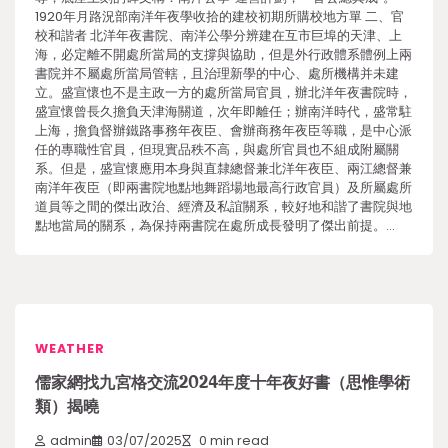
1920年月路況部南洋年夜學收拾的建校初期所購校地方單 二、官
校和諧者 北洋年夜書院、南洋公學分辨建在互市巨埠的天津、上
海，必定離不開處所當局的支撐與協助，但是外行政體系體例上兩
書院并不屬處所當局管轄，且治理新學的中心、處所機構并未建
立。盛宣懷也不是主政一方的處所當局官員，辦北洋年夜書院時，
盛宣懷曾長久擔負天津海關道，次年即離任；辦南洋時代，盛常駐
上海，擔負督辦鐵路事務年夜臣、會辦商務年夜臣等職，是中心派
任的專職性官員，但現實品秩不高，與處所官員也不組成附屬關
系。但是，盛宣懷應用本身與直隸總督兼北洋年夜臣、兩江總督兼
南洋年夜臣（即兩書院地點地舞蹈場地最高行政官員）及所屬處所
道員等之間的傑出政治、經濟及私誼關系，較好地和諧了書院與地
點地當局的關系，為保持兩書院在處所成長發明了傑出前提。…
WEATHER
儒家網找九宮格交流2024年度十年夜好書（思惟學術
類）揭曉
admin
03/07/2025
0 min read