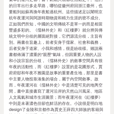
的日常出行多走旱路，哪怕從徽州府回浙江臺州，也
要船到姑蘇再換年夜船過杭州。這些描述足以闡明京
杭年夜運河與阿誰時期物資和精力生涯的密不成分。
正如我們所知，中國的文明傳統不是單一的而是相當
豐盛多彩的。《儒林外史》和《紅樓夢》就分辨與傳
統文明中分歧的層面絕對接，它們源流分歧，主旨有
別。兩書在旨趣上，前者安身于儒家、社會和義務，
后者安身于道家、小我和感情，很是紛歧樣。雖說兩
書都佈滿了濃重的“親歷”氣味，但因重要人物的人設
和小說宗旨的分歧，《儒林外史》的敘事空間具有很
年夜的活動性，而《紅樓夢》設置的是花圃形式，賈
府府邸和年夜不雅園是故事的重要產生地，那里是書
中主要人物投靠湊集的場合，屬于內空間敘事。故
而，年夜運河在《儒林外史》中是清楚可見的地輿空
間，書中直接書寫了運河沿岸的天然山川風采、地區
人文風氣和城市生涯圖景；而年夜運河在《紅樓夢》
中則是未著濃色但卻也鮮活的存在。小說很是明白地
design了金陵和京都作為賈史王薛四大師族的客籍與