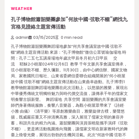
WEATHER
孔子博物館簫韶樂團參加“何故中國·弦歌不輟”網找九
宮格見證絡主題宣傳活動
admin
03/15/2025
0 min read
孔子博物館簫韶樂團舞蹈場地參加“何共享會議室故中國·弦歌不
輟”網絡主題宣傳活動 來源：“孔子博物館”微信公眾號瑜伽場地 時
間：孔子二五七五講座場地年歲次甲辰冬月初六日甲辰 交
流 耶穌2小樹屋024年12月6日 教學 千年文脈共享會議室傳承，
弦小樹屋歌不輟、歷久彌新。11月30日，由中心網信辦、國家文物
局、家教國民日報社、山東省委網信委聯合組織開展的“何小樹屋
故中國·弦歌不輟”網絡主題宣傳活動在山東曲阜啟動。孔子博1對1
教學物館簫韶舞蹈場地樂團在此次活動上，以悠揚的雅樂，展現出
中華優秀傳統文明獨特魅力與時代價交流值，讓傳承千年的儒家文
明奏響古韻新聲。 舞蹈場地 共享空間 簫韶樂團的共享會議室樂
師們身著傳統服飾，奏響八音樂器，為觀小樹屋眾帶來了《詩經·
小雅·由儀》《清平樂》等原創雅樂曲目，雅樂旋律古樸，樂聲悠
揚，既威嚴莊重又不掉清爽高雅，深入展現了儒家文明的兼容并
蓄，和諧共生的精力內涵。簫韶樂團與演員張曉龍攜手演繹《弦歌
不輟》，更是將活動氛圍推向飛騰，讓儒家文明在新家教時代的舞
臺上煥發光榮，展現出勃勃的生機與活氣。此次“何故中國·弦歌不