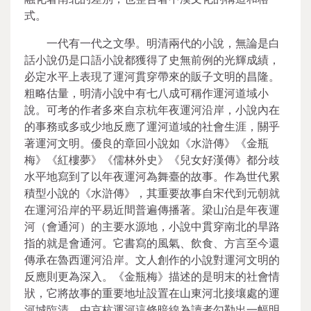
式。
一代有一代之文學。明清兩代的小說，無論是白
話小說仍是口語小說都獲得了史無前例的光輝成績，
必定水平上表現了運河貫穿帶來的販子文明的昌隆。
粗略估量，明清小說中有七八成可稱作運河道域小
說。可考的作者多來自京杭年夜運河沿岸，小說內在
的事務或多或少地反應了運河道域的社會生涯，關乎
著運河文明。優良的章回小說如《水滸傳》《金瓶
梅》《紅樓夢》《儒林外史》《兒女好漢傳》都分歧
水平地寫到了以年夜運河為舞臺的故事。作為世代累
積型小說的《水滸傳》，其重要故事自宋代到元朝就
在運河沿岸的平易近間普遍傳播著。梁山泊是年夜運
河（會通河）的主要水源地，小說中貫穿南北的旱路
指的就是會通河。它書寫的風氣、飲食、方言至今還
傳承在魯西運河沿岸。文人創作的小說對運河文明的
反應則更為深入。《金瓶梅》描述的是明末的社會情
狀，它將故事的重要地址設置在山東河北接壤處的運
河城臨清，由京杭運河這條暗線為讀者勾勒出一幅明