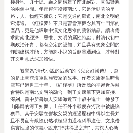
棲身地，并于隱、顯之間構建了南北絕對、真假響應
的兩個中間。年夜運河銜接南北，它是活動著的旱
路，人、物經它保送；它是交通的廊道，南北文明經
它溝通。《紅樓夢》不只是曹雪芹懷念其百年門第的
產品，更是他吸取中漢文化思惟的藝術結晶。讀者需
求對南北經濟、思惟、文明的屬性特點，對清代初中
期政治汗青，都有必定的認知，并且具有想象空間的
靜態建構才能，方能將小說的旨趣貫通到位，才幹對
其文明意蘊深加體悟。
被譽為“清代小說的后勁”的《兒女好漢傳》，寫
的是正黃旗漢軍世族安家的故事。作者文康誕生時曹
雪芹已過世三十年，《紅樓夢》所反應的平易近族融
會特殊是南北文明的融合，到了文康筆下更加直接、
深刻。書中所書旗人安學海近五十歲中進士，揀發了
山陽縣的河工知縣，上任不外半載便在河務中被讒諂
獲罪。其子安驥在營救父親的經過歷程中得以生長并
且不畏宦海艱險仍然積極經由過程科舉進仕。文康借
寫實性強的俠義小說來“抒其得逞之志”，其旗人心態