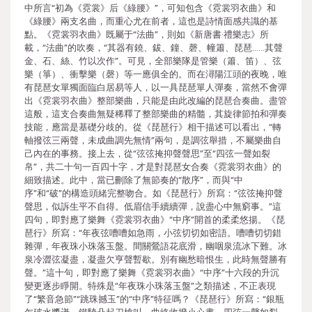
中所言“初為《霓裳》后《綠腰》”，可知包含《霓裳羽衣曲》和
《綠腰》兩支名曲，而重心尤在前者，這也是詩情面感共識的基
點。《霓裳羽衣曲》既屬于“法曲”，則如《新唐書·禮樂志》所
載，“法曲”的吹奏，“其器有鐃、鈸、鐘、磬、幢簫、琵琶……其聲
金、石、絲、竹以次作”。可見，全部樂隊是管樂（簫、笛）、弦
樂（箏）、衝擊樂（磬）等一應俱全的。而在潯陽江頭的夜晚，唯
有琵琶女單獨面臨白居易等人，以一具琵琶單人彈奏，當然不會彈
出《霓裳羽衣曲》整部樂曲，只能是由此改編的琵琶合奏曲。盡管
這般，這支合奏曲無疑稀釋了整部樂曲的精髓，其旋律節拍和彈奏
技能，應當是基礎分歧的。從《琵琶行》相干描述可以看出，“轉
軸撥弦三兩聲，未成曲調先無情”兩句，是調弦舉措，不屬樂曲自
己內在的事務。接上去，從“弦弦掩抑聲聲思”至“四弦一聲如裂
帛”，共二十句一百四十字，才是對琵琶女合奏《霓裳羽衣曲》的
細致描述。此中，當已刪除了無節奏的“散序”，而與“中
序”和“破”的構造頭緒完整吻合。如《琵琶行》所寫：“弦弦掩抑聲
聲思，似訴生平不自得。低眉信手續續彈，說盡心中無窮事。”這
四句，即對應了樂舞《霓裳羽衣曲》“中序”開首的柔柔悠揚。《琵
琶行》所寫：“年夜弦嘈嘈如急雨，小弦切切如密語。嘈嘈切切錯
雜彈，年夜珠小珠落玉盤。間關鶯語花底滑，幽咽泉流冰下難。冰
泉冷澀弦凝盡，凝盡欠亨聲暫歇。別有幽愁暗恨生，此時無聲勝有
聲。”這十句，即對應了樂舞《霓裳羽衣曲》“中序”十六段的升沉
變更逐步睜開。特殊是“年夜珠小珠落玉盤”之類描述，不正表現
了“繁音急節”“跳珠撼玉”的“中序”特征嗎？《琵琶行》所寫：“銀瓶