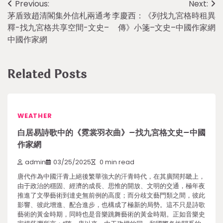
Post
Previous:
Next:
茅盾致趙清閣集外信札兩通考
李慶西：《列找九宮格時租異
navigation
釋-找九宮格共享空間-文史–
傳》小箋–文史–中國作家網
中國作家網
Related Posts
WEATHER
白居易詩歌中的《霓裳羽衣曲》–找九宮格文史–中國
作家網
admin
03/25/2025
0 min read
唐代作為中國汗青上絕後繁華強大的汗青時代，在其廣闊邦畿上，
由于政治的穩固、經濟的成長、思惟的開放、文明的交通，極年夜
推進了文學藝術到達史無前例的高度；而分歧文藝門類之間，彼此
影響、彼此增進、配合進步，也構成了極新的局勢。這不只是詩歌
藝術的黃金時期，同時也是音樂跳舞藝術的黃金時期。正如音樂史