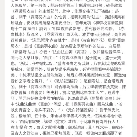
人佩服的。第一段落，即詩歌開首三十會議室出租句，確是敘寫
《霓裳羽衣曲》的主體部門。此中，側重交接了以下幾點： 起
首，關于《霓裳羽衣曲》的性質，指明其回為“法曲”，雖對胡樂有
所融合，仍以傳統清樂為重要成分。 昔年元稹《和李校書新題樂
府十二首·法曲》詩云：“明皇度曲多新態，委宛侵淫易冷靜。《赤
白桃李》取混名，《霓裳羽衣》號天落。雅弄雖云已事變，夷音未
得相參錯。”這里所謂“赤白桃李”，是指《赤白桃李花》,所謂“霓裳
羽衣”，是指《霓裳羽衣曲》,皆為唐玄宗所制作的法曲。白居易
《新樂府·法曲》亦云：“法曲法曲舞《霓裳》，政和世理音洋洋，
開元之人樂且康。”自注：“《霓裳羽衣曲》起于開元，盛于天寶
也。”所以，任中敏以為：“盛唐法曲之所以興，乃在其以清樂為重
要成分。清樂而外，所參胡樂多寡紛歧，必皆得華裔中外協調之
美，非純潔胡樂之曲所能兼致，然后方得與胡樂對峙究竟，而邀知
音如玄宗者之愛好。”（《教坊記箋訂》）這個看法，是合適現實
的。關于《霓裳羽衣曲》能否確為法曲，后世學者或有所質疑，陳
寅恪曾據《唐會要》等史料，提出“然則此曲本出天竺，經過中
亞，開元時始輸出中國”的結論，以為白居易《新樂府·法曲》詩
中“法曲法曲舞《霓裳》”等語，把《霓裳羽衣曲》回為法曲，“若
以史實言之，則殊不對的。”（《元白詩箋證稿》）對于陳氏此
說，楊蔭瀏、任中敏、朱金城等學者均不贊成。任講座場地中敏
云：“白氏有家樂，講習《霓裳》甚精，于此事豈得為外行人！
在‘新樂府’內，白氏之闡明法曲，頗為詳細，其可托水平，顧猶不
及古人之對法曲，視聽已毫無所及，但憑一種偏向之臆想罷了者