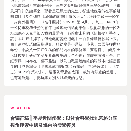
《唸書參謀》主編王平陵，汪靜之發明后寫信向王平陵說明，《東
風周刊》的編纂之一孫看是汪靜之的先生，卻連他也沒能在事前發
明眉目（見金傳勝《瑜伽教室“關于冒名罵人”：汪靜之致王平陵的
一封集外書簡》，《名作觀賞》2023年第19期）。其二，1964年
一位從事稅務任務的青年毛國瑤寫信給俞平伯，說他熟悉的一位叫
靖應鹍的人家里加入我的最愛有一部前所未見的《紅樓夢》手本，
該手本后來遺掉了，但他此前曾經把此中一百多條脂批抄寫上去。
由于這些批語觸及脂硯齋、畸笏叟是不是統一小我，曹雪芹往世的
年份，小說八十回后佚稿的部門內在的事務等主要題目，由此引出
《紅樓夢》研討的諸多會商與爭議，至今仍存在嚴重看法不合。而
紅學界一向存在一種不雅點，以為由毛國瑤編錄的靖躲本批語是捏
造的（見高樹偉《毛國瑤輯“靖躲本〈石頭記〉”批語辨偽》，《文
史》2022年第4期）。這兩例背后的念頭，或許有好處的差遣，
也有能夠是出于把玩簸弄別人以取樂的心態。…
WEATHER
會議征稿 | 平易近間儒學：以社會科學找九宮格分享
視角摸索中國及海內的儒學復興