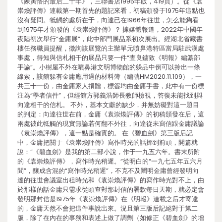
《陳寅恪的最后二十年》，三聯書店1995年版，419頁）。從《袁
崇煥評傳》連載第一期首先的題記來看，初稿頒發于1975年這點也
沒有疑問。牴觸的處所在于，向達已在1966年往世，怎么能夠看
到1975年才頒發的《袁崇煥評傳》？ 據媒體報道，2022年中國年
夜陸初次舉行“金庸展”，此中部門展品系初次展出。經湖北省藏書
樓任務職員提醒，徵詢該展覽的主辦單元噴鼻港特區當局駐武漢處
事處，得知與信札相干的展品只要一件“查良鏞致《明報》編纂部
手諭”。小樹屋不外在噴鼻港文明博物館的躲品中倒可以拎出一條
線索，該館躲有金庸應用過的材料簿（編號HM2020.11.109），一
共三十一份，由金庸家人捐贈，標簽均由金庸手書，此中有一份標
注為“學者信件”，但經館方郭義浩師長教師檢視，答復未能找到與
向達相干的信札。 不外，基本文獻的缺少，并無妨礙對這一題目
的判定：向達往世在前，金庸《袁崇煥評傳》的初稿頒發在后，這
兩處彼此牴觸的現實無論若何翻不外往，向達從未寫信跟金庸議論
《袁崇煥評傳》，這一點是確實的。 在《碧血劍》第三版后記
中，金庸把關于《袁崇煥評傳》寫作時光的話挪到前頭，開篇就
說：“《碧血劍》是我的第二部小說，作于一九五六年。書末所附
的《袁崇煥評傳》，寫作時光稍遲。”從明白的“一九七五年五六月
間”，釀成含混的“寫作時光稍遲”，不克不及闡明金庸曾經發明向
達的往世會議室出租時光和《袁崇煥評傳》的寫作時光對不上，由
於那樣的話金庸只需求從頭查對那封信的署款每日天期，就必定會
發明那封信是1975年《袁崇煥評傳》在《明報》連載之后才寄達
的，金庸天然不會把這件事說出來。況且第三版后記絕對于第二
版，除了在內在的事務和表述上做了調劑（如修正《碧血劍》的增