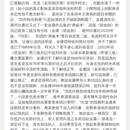
訂篇幅比例，含混《袁崇煥評傳》的寫作時光），也刪失落了一些
話（如小說的真正配角是袁崇煥和金蛇郎君，小闡明面上的配角袁
承志性情不敷光鮮等），還添加了良多與本文會商的題目有關的
話，“寫作時光稍遲”只是純潔的文字細節調劑罷了。金庸過世后，
廣州出書社又出了一套金庸作品集的“典躲本”，該版《碧血劍》的
后記跟第二版沒有分歧（金庸《碧血劍》，廣州出書社2020年
版，779頁），所謂的“典躲本”實在就是第二版，就資料而言并不
新異。 比擬公道的說明是，金庸昔時收到那封信時，并不了解向
達已于1966年往世，時光久了更不會心識到有題目，2002年在
《碧血劍》第三版后記中提到向達，以致后來新修版（即第三版）
屢次重版重印，金庸仍不了解向達是1966年往世的，而是認為向
達至多是在1975年寄出那封信之后才往世的，向達去世的時光本就
是個絕對冷清的常識點，不了解很正常。 金庸說《袁崇煥評傳》
頒發后“年夜史家向達師長教師曾來函賜以教言，頗引認為榮，已
據以矯正”，表述是很明白的。要說金庸將別人來信誤記為向達，
也不是沒有能夠，但金庸1996年接收媒體采訪時，提到本身一年
前因心臟病做過一次年夜手術，“消息任務曾經做到沒有精神再做
了，小說家也差未幾了……最年夜愿看就是，還有幾年這個性命的
話，這個無限的性命重要拿來研討學問”。“向達”的指教對金庸來
說顯然是有分量的，應當會留下深入的印象，若聚會場地把過錯回
給記憶的話，不免難免過于簡略粗魯了。 無妨提出一種假定：題
目也許出在那封信上，有人冒用向達之名寫信給金庸！ 循著這一
假定往下走。冒名寫信的人，念頭畢竟安在？無妨來看兩個相似的
例子。其一，1934年有人冒名汪靜之，在《東風周刊》上撰文罵