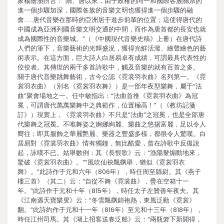
家楊蔭瀏所言：“隋、唐以來，由于政權的同一和國際各族關系的
進一個步驟加深，國際各族的音樂文明也獲得進一個步驟的融
會……唐代音樂在那時的亞洲居于進步前輩的位置；這使得唐代的
中國成為亞洲列國音樂文明交通的中間，而作為唐首都的長安也就
成為國際性的音樂城。”（《中國現代音樂史稿》上冊）在唐代詩
人們的筆下，音樂藝術的光輝盛況，獲得光鮮活潑、繪聲繪色的藝
術表示。在這方面，巨大詩人白居易卓有成績，可謂最具代表性的
佼佼者。其傳世的兩千多首詩歌中，觸及音樂的就有百首之多。
關于唐代音樂跳舞藝術，古今公認《霓裳羽衣曲》名列第一。《霓
裳羽衣曲》（別名《霓裳羽衣舞》）是一部年夜型樂舞，屬于“法
曲”聚會場地之一。任中敏指出：“法曲首推《霓裳羽衣曲》為冠
冕，可謂唐代萬萬樂舞中之典範作，位置極高！”（《教坊記箋
訂》）現實上，《霓裳羽衣曲》不只是“法曲”之冠冕，也是全部唐
代樂舞之冠冕。不唯舞姿之婀娜絢麗、樂曲之悠揚富麗，足以令人
嚮往；即其服飾之華麗艷麗、樂器之豐盛多樣，都很令人驚嘆。白
居易對《霓裳羽衣曲》情有獨鐘，無比酷愛，曾在詩歌中反復說
起，詠嘆不已。姑舉數例：其《長恨歌》云：“漁陽鼙煽動地來，
驚破《霓裳羽衣曲》。”“風吹仙袂飄飖舉，猶似《霓裳羽衣
舞》。”此詩作于元和六年（806年），時任周至縣尉。其《燕子
樓三首》（其二）云：“自從不舞《霓裳曲》，疊在空箱十一
年。”此詩作于元和十年（815年），時任太子左贊善年夜夫。其
《江南遇天寶樂叟》云：“冬雪飄飖錦袍熱，東風泛動《霓裳》
翻。”此詩約作于元和十一年（816年）至元和十三年（818年），
時任江州司馬。其《湖上招客送春泛船》云：“兩瓶箬下新開得，