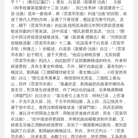
乎？”（《教坊記箋訂》）實在，白居易《新樂府·法曲》、元稹
《和李校書新題樂府十二首·法曲》，與已佚李紳《新題樂府十二
首·法曲》底本一脈相承，將《霓裳羽衣曲》列進“法曲”的回類，表
達了唐代人們的共鳴，反應了汗青現實，應該是完整可托的。 其
次，關于《霓裳羽衣曲》的起源,指明其為開元年間河西節度使楊
敬述所獻的汗青泉源。 詩中寫道：“楊氏創聲君造譜。”自注：“開
元中西涼府節度使楊敬述造。”據《新唐書·禮樂志》載：“河西節度
使楊敬述獻《霓裳羽衣曲》十二遍。”此說當本于白居易《霓裳羽
衣歌（和微之）》的載述。白居易《新樂府·法曲》自注：“《霓裳
羽衣曲》起于開元，盛于天寶也。”他這位精曉音樂，尤其熱愛
《霓裳羽衣曲》的詩人，由此點明了這部樂舞構成的時光、作者和
經過歷程，具有主要史料價值。不外，關于此曲起源，還有別的一
種說法。劉禹錫《三鄉驛樓伏睹玄宗〈看女幾山詩〉，小臣斐然有
感》詩云：“開元皇帝萬事足，唯惜那時光景促。三鄉陌上看仙
山，回作《霓裳羽衣曲》。”風趣的是，劉禹錫把此曲著作權回為
唐玄宗，對其發生經過歷程，作了神話化的論述。后來晚唐鄭嵎
《津陽門詩》自注亦云：“葉法善引上進月宮，時秋已深，上苦凄
冷，不克不及久留，回。于天半尚聞仙樂，及上回，且記憶其半，
遂于笛中寫之。會西涼都督楊敬述進《婆羅門曲》，與其音調相
符，遂以月中所聞為之散序，用敬述所進曲作其腔，而名《霓裳羽
衣法曲》。”此中描述得更細致，并將此曲由楊敬述制作呈獻、又
經唐玄宗修正潤飾的經過歷程，添加了一層濃重神話顏色，實則是
協調了白居易、劉禹錫的兩種說法。對此，宋代王灼云：“《霓裳
羽衣曲》，說者多異。余斷之曰：西涼創作，明皇潤飾，又為易美