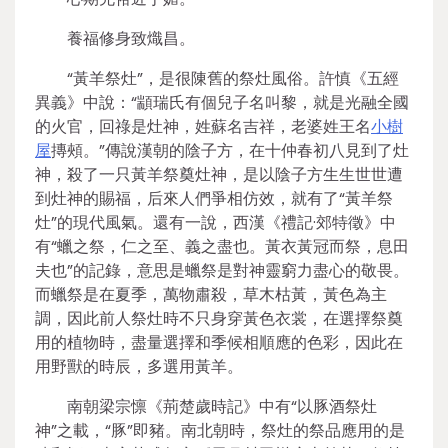
養福修身致熾昌。
“黃羊祭灶”，是很陳舊的祭灶風俗。許慎《五經
異義》中說：“顓瑞氏有個兒子名叫黎，就是光融全國
的火官，回祿是灶神，姓蘇名吉祥，老婆姓王名
小樹
屋
摶頰。”傳說漢朝的陰子方，在十仲春初八見到了灶
神，殺了一只黃羊祭奠灶神，是以陰子方生生世世遭
到灶神的賜福，后來人們爭相仿效，就有了“黃羊祭
灶”的現代風氣。還有一說，西漢《禮記·郊特徵》中
有“蠟之祭，仁之至、義之盡也。黃衣黃冠而祭，息田
夫也”的記錄，意思是蠟祭是對神靈窮力盡心的敬畏。
而蠟祭是在夏季，萬物肅殺，草木枯黃，黃色為主
調，因此前人祭灶時不只身穿黃色衣裳，在選擇祭奠
用的植物時，盡量選擇和季候相順應的色彩，因此在
用野獸的時辰，多選用黃羊。
南朝梁宗懔《荊楚歲時記》中有“以豚酒祭灶
神”之載，“豚”即豬。南北朝時，祭灶的祭品應用的是