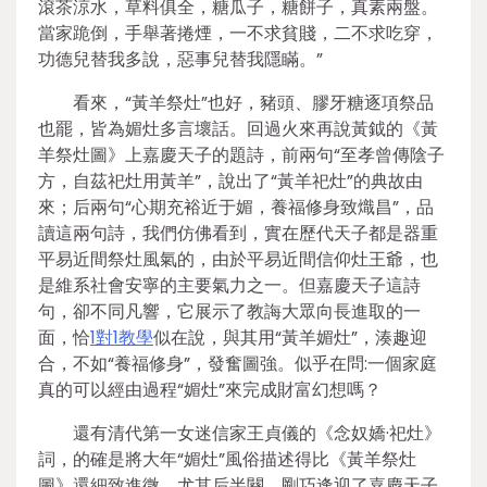
滾茶涼水，草料俱全，糖瓜子，糖餅子，真素兩盤。
當家跪倒，手舉著捲煙，一不求貧賤，二不求吃穿，
功德兒替我多說，惡事兒替我隱瞞。”
看來，“黃羊祭灶”也好，豬頭、膠牙糖逐項祭品
也罷，皆為媚灶多言壞話。回過火來再說黃鉞的《黃
羊祭灶圖》上嘉慶天子的題詩，前兩句“至孝曾傳陰子
方，自茲祀灶用黃羊”，說出了“黃羊祀灶”的典故由
來；后兩句“心期充裕近于媚，養福修身致熾昌”，品
讀這兩句詩，我們仿佛看到，實在歷代天子都是器重
平易近間祭灶風氣的，由於平易近間信仰灶王爺，也
是維系社會安寧的主要氣力之一。但嘉慶天子這詩
句，卻不同凡響，它展示了教誨大眾向長進取的一
面，恰
1對1教學
似在說，與其用“黃羊媚灶”，湊趣迎
合，不如“養福修身”，發奮圖強。似乎在問:一個家庭
真的可以經由過程“媚灶”來完成財富幻想嗎？
還有清代第一女迷信家王貞儀的《念奴嬌·祀灶》
詞，的確是將大年“媚灶”風俗描述得比《黃羊祭灶
圖》還細致進微。尤其后半闋，剛巧逢迎了嘉慶天子