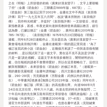
之在《明報》上所頒發的初稿《廣東好漢袁蠻子》，文字上要順暢
了些”（金庸《碧血劍》，三聯書店1999年版，687頁）。 二、
《碧血劍》第三版后記寫于2002年，金庸在文中不再說《袁崇煥
評傳》寫于“一九七五年五六月間”，改說“書末所附的《袁崇煥評
傳》，寫作時光稍遲”，并提到“《袁崇煥評傳》一文頒發后，得史
家指教甚多，甚感，年夜史家向達師長教師曾來函賜以教言，頗引
認為榮，已據以矯正”（金庸《碧血劍》，廣州出書社2013年版，
785-787頁）。 《袁崇煥評傳》1975年5月23日開端在《明報》
連載，同年6月28日連載停止，完全題目為《廣東好漢袁蠻子——
聚會場地袁崇煥評傳》，金庸在連載第一期的題記里寫道：“為了
修訂改寫武俠小說《碧血劍》，近幾個月來讀了一些與袁崇煥有關
的材料……是以我試寫了這一篇文字。實在這不克不及說是‘評傳’，
只是一篇‘讀史感觸’。這篇文字本有很多條附注，闡明材料的出
處，信任報紙的讀者不會覺得愛好，所以在這里都略往了。這些注
解與有關圖片，未來頒發在《碧血劍》的修訂本里。”（連載第一
期的書影見嚴曉星《金庸年譜簡編》，四川文藝出書社2021年
版，290-291頁；另見鄺啟東《另類金庸：武俠以外的筆耕人
生》，中華書局[噴鼻港]無限公司2023年版，109頁）同年10月，
《碧血劍》修訂版（即第二版）的高低冊出齊。 向達1966年11月
24日在北京往世，時年六十六歲。向達去世的時光并無疑問，二
十年后向達的先生陳玉龍有回想文章頒發在《國民政協報》上（見
沙知編《向達學記》，三聯書店2010年版，37-41頁），陸鍵東見
過官方外部資料《向達生平檔案》，也曾在書中述及（見陸鍵東