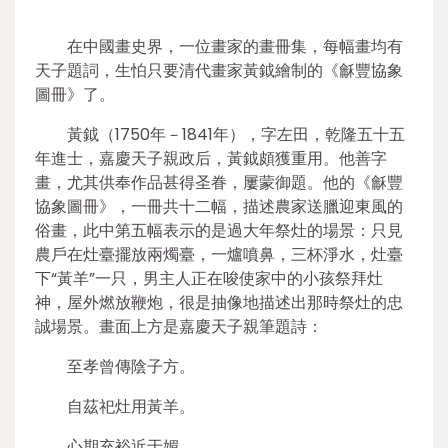
在中國畫史界，一位畫家的畫冊集，每幅畫均有
天子題詞，生怕只要清代畫家黃鉞繪制的《龢豐協象
圖冊》了。
黃鉞（1750年－1841年），字左田，乾隆五十五
年進士，嘉慶天子親政后，黃鉞頗獲重用。他善字
畫，尤其供奉作品甚得圣眷，屢蒙御題。他的《龢豐
協象圖冊》，一冊共十二幅，描述農家送臘迎東風的
俗畫，此中第五幅表示的是過大年祭灶的場景：只見
農戶在灶臺擺放兩燭臺，一爐噴鼻，三杯淨水，灶臺
下“黃羊”一只，男主人正在唆使家中的小孩祭拜灶
神，屋外燃放鞭炮，很是抽像地描述出那時祭灶的忠
誠場景。畫面上方是嘉慶天子親筆題詩：
至孝曾傳陰子方。
自茲祀灶用黃羊。
心期充裕近于媚。