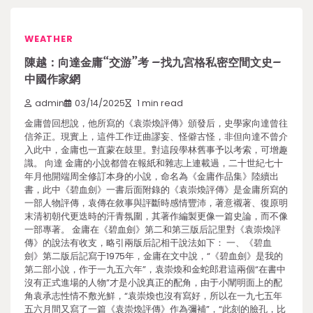
WEATHER
陳越：向達金庸“交游”考 –找九宮格私密空間文史–
中國作家網
admin
03/14/2025
1 min read
金庸曾回想說，他所寫的《袁崇煥評傳》頒發后，史學家向達曾往
信斧正。現實上，這件工作迂曲謬妄、怪僻古怪，非但向達不曾介
入此中，金庸也一直蒙在鼓里。對這段學林舊事予以考索，可增趣
識。 向達 金庸的小說都曾在報紙和雜志上連載過，二十世紀七十
年月他開端周全修訂本身的小說，命名為《金庸作品集》陸續出
書，此中《碧血劍》一書后面附錄的《袁崇煥評傳》是金庸所寫的
一部人物評傳，袁傳在敘事與評斷時感情豐沛，著意襯著、復原明
末清初朝代更迭時的汗青氛圍，其著作編製更像一篇史論，而不像
一部專著。 金庸在《碧血劍》第二和第三版后記里對《袁崇煥評
傳》的說法有收支，略引兩版后記相干說法如下： 一、《碧血
劍》第二版后記寫于1975年，金庸在文中說，“《碧血劍》是我的
第二部小說，作于一九五六年”，袁崇煥和金蛇郎君這兩個“在書中
沒有正式進場的人物”才是小說真正的配角，由于小闡明面上的配
角袁承志性情不敷光鮮，“袁崇煥也沒有寫好，所以在一九七五年
五六月間又寫了一篇《袁崇煥評傳》作為彌補”，“此刻的臉孔，比