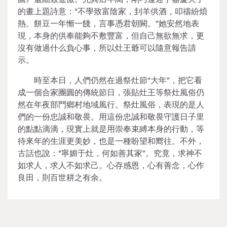
的畫上題詩意：“不學致富陰家，刲羊供酒，叩禱紛煩
熱。餅豆一年慚一餞，言事憑君朝闕。”她安然地表
現，本身的供奉能夠不敷豐富，但自己無欲無求，更
沒有做過什么負心事，所以灶王爺可以隨意報告請
示。
時至本日，人們仍然在過祭灶節“大年”，把它看
成一個合家團圓的傳統節日，張貼灶王等祭灶風俗仍
然在年夜部門鄉村地域風行。祭灶風俗，表現的是人
們的一份忠誠和敬畏。用這份忠誠和敬畏守護日子里
的點點滴滴，現實上就是用崇奉束縛本身的行動，等
待來年的生涯更美妙，也是一種盼望和嚮往。不外，
古話也說：“寧媚于灶，何如善其家”。究竟，求神不
如求人，求人不如求己。心存感恩，心有善念，心作
良田，則百世耕之有余。