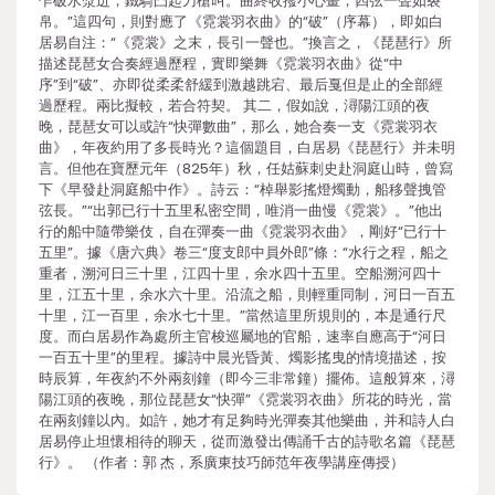
乍破水漿迸，鐵騎凸起刀槍叫。曲終收撥小心畫，四弦一聲如裂
帛。”這四句，則對應了《霓裳羽衣曲》的“破”（序幕），即如白
居易自注：“《霓裳》之末，長引一聲也。”換言之，《琵琶行》所
描述琵琶女合奏經過歷程，實即樂舞《霓裳羽衣曲》從“中
序”到“破”、亦即從柔柔舒緩到激越跳宕、最后戛但是止的全部經
過歷程。兩比擬較，若合符契。 其二，假如說，潯陽江頭的夜
晚，琵琶女可以或許“快彈數曲”，那么，她合奏一支《霓裳羽衣
曲》，年夜約用了多長時光？這個題目，白居易《琵琶行》并未明
言。但他在寶歷元年（825年）秋，任姑蘇刺史赴洞庭山時，曾寫
下《早發赴洞庭船中作》。詩云：“棹舉影搖燈燭動，船移聲拽管
弦長。”“出郭已行十五里私密空間，唯消一曲慢《霓裳》。”他出
行的船中隨帶樂伎，自在彈奏一曲《霓裳羽衣曲》，剛好“已行十
五里”。據《唐六典》卷三“度支郎中員外郎”條：“水行之程，船之
重者，溯河日三十里，江四十里，余水四十五里。空船溯河四十
里，江五十里，余水六十里。沿流之船，則輕重同制，河日一百五
十里，江一百里，余水七十里。”當然這里所規則的，本是通行尺
度。而白居易作為處所主官梭巡屬地的官船，速率自應高于“河日
一百五十里”的里程。據詩中晨光昏黃、燭影搖曳的情境描述，按
時辰算，年夜約不外兩刻鐘（即今三非常鐘）擺佈。這般算來，潯
陽江頭的夜晚，那位琵琶女“快彈”《霓裳羽衣曲》所花的時光，當
在兩刻鐘以內。如許，她才有足夠時光彈奏其他樂曲，并和詩人白
居易停止坦懷相待的聊天，從而激發出傳誦千古的詩歌名篇《琵琶
行》。 （作者：郭 杰，系廣東技巧師范年夜學講座傳授）