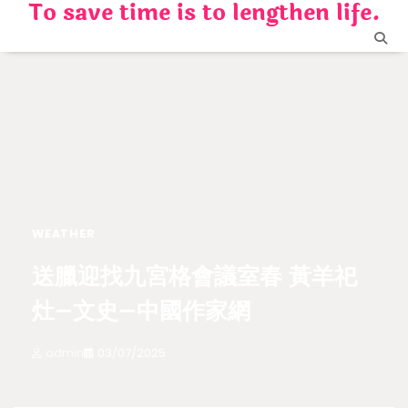
To save time is to lengthen life.
Skip
to
content
WEATHER
送臘迎找九宮格會議室春 黃羊祀
灶–文史–中國作家網
admin
03/07/2025