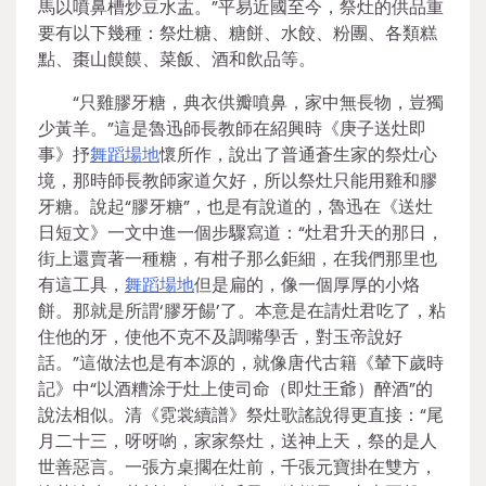
馬以噴鼻槽炒豆水盂。”平易近國至今，祭灶的供品重
要有以下幾種：祭灶糖、糖餅、水餃、粉團、各類糕
點、棗山饃饃、菜飯、酒和飲品等。
“只雞膠牙糖，典衣供瓣噴鼻，家中無長物，豈獨
少黃羊。”這是魯迅師長教師在紹興時《庚子送灶即
事》抒
舞蹈場地
懷所作，說出了普通蒼生家的祭灶心
境，那時師長教師家道欠好，所以祭灶只能用雞和膠
牙糖。說起“膠牙糖”，也是有說道的，魯迅在《送灶
日短文》一文中進一個步驟寫道：“灶君升天的那日，
街上還賣著一種糖，有柑子那么鉅細，在我們那里也
有這工具，
舞蹈場地
但是扁的，像一個厚厚的小烙
餅。那就是所謂‘膠牙餳’了。本意是在請灶君吃了，粘
住他的牙，使他不克不及調嘴學舌，對玉帝說好
話。”這做法也是有本源的，就像唐代古籍《輦下歲時
記》中“以酒糟涂于灶上使司命（即灶王爺）醉酒”的
說法相似。清《霓裳續譜》祭灶歌謠說得更直接：“尾
月二十三，呀呀喲，家家祭灶，送神上天，祭的是人
世善惡言。一張方桌擱在灶前，千張元寶掛在雙方，