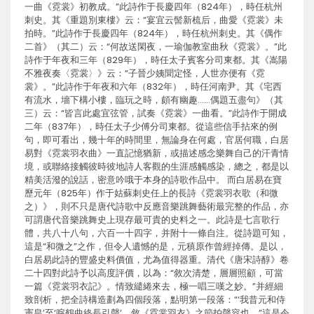
一曲《霓裳》初教成。”此詩作于長慶四年（824年），時任杭州
刺史。其《重題別東樓》云：“宴宜云髻新梳后，曲愛《霓裳》未
拍時。”此詩作于長慶四年（824年），時任杭州刺史。其《偶作
二首》（其二）云：“何故送閑夜，一瑜伽教室曲秋《霓裳》。”此
詩作于年夜和三年（829年），時任太子賓客分司東都。其《嵩陽
不雅夜奏〈霓裳〉》云：“子晉少姨聞定怪，人世亦便有《霓
裳》。”此詩作于年夜和六年（832年），時任河南尹。其《宅西
有流水，墻下構小樓，臨玩之時，頗有幽趣……偶題五盡句》（其
三）云：“皆言此處宜弦管，試奏《霓裳》一曲看。”此詩作于開成
二年（837年），時任太子少傅分司東都。從這些信手拈來的例
句，即可看出，幾十年的時間里，無論身在何處，官居何職，白居
易對《霓裳羽衣曲》一直記憶猶新，或描述感念樂舞自己的汗青情
境，或聯絡接觸彼時彼地詩人客觀的生涯感觸感染，總之，都是以
精美活潑的說話，密意吟哦于本身的詩歌作品中。 而白居易在寶
歷元年（825年）作于姑蘇刺史任上的長詩《霓裳羽衣歌（和微
之）》，則不只是唐代詩歌中反應音樂跳舞藝術最完整的作品，亦
可謂唐代音樂跳舞史上現存最可貴的史料之一。此詩是七言歌行
體，共八十八句，六百一十四字，并附十一條自注。從詩題可知，
這是“和微之”之作，但令人遺憾的是，元稹原作曾經掉傳。是以，
白居易此詩的豐盛史料價值，尤為值得器重。清代《唐宋詩醇》卷
二十四對此詩予以高度評價，以為：“敘次清楚，層層照顧，可當
一篇《霓裳羽衣記》。情致繾綣來去，極一唱三嘆之妙。”并經細
致剖析，把全詩構造劃為四個段落，點明第一段落：“‘我昔元和侍
憲皇’至‘唳鶴曲終長引聲’，敘《霓裳羽衣》之節拍聲容也。”這是令