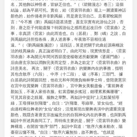
名，其他飾以神怪者，皆缺乏信也。”（《碧雞漫志》卷三）這個
結論，頗為平易可托。實在，給《霓裳羽衣曲》籠上一層濃重神話
顏色的，始作俑者并非劉禹錫，而是唐玄宗自己。且看瞿蛻園所
言：“今不雅（劉）禹錫詩題甚清楚，蓋玄宗實有此游仙之詩，否
則，唐之臣子何能虛擬？特因游仙之感而惹起改日作《霓裳曲》之
事，非真謂《霓裳》由此而造也。白（居易）、鄭（嵎）之說，自
與禹錫此詩所指各殊，唐人述唐事，年夜致不容相往過
遠。”（《劉禹錫集箋證》）這段話，算是把關于此曲起源兩種說
法的歧異緣由，真正論述明白了。由此可知，現實情形是，《霓裳
羽衣曲》本為開元年間河西節度使楊敬述所獻樂舞《婆羅門曲》，
后由唐玄宗加以潤飾完美而定型，并為之欽定了《霓裳羽衣曲》的
詩意美名。 再次，關于《霓裳羽衣曲》的樂舞內在的事務，指明
其包含散序（六段）、中序（十二段）、破（序幕）三部門。 據
白居易此詩開篇回想，他在元和年間擔負翰林學士時，曾陪唐憲宗
在宮中欣賞樂舞《霓裳羽衣曲》。宮中舞女美貌盡倫，“案前舞者
顏如玉，不著人家俗衣服。虹裳霞帔步搖冠，鈿瓔累累佩珊珊”，
可見其容姿之靚麗、服飾之華艷。再如詩中提到“上元點鬟招萼
綠，王母揮袂別飛瓊”，自注：“許飛瓊、萼綠華。皆女仙也。”經
由過程兩位舞者的“女仙”成分，活潑展現出樂舞表演中的濃重浪漫
顏色，既隱含著唐玄宗改編充分的自我神化內在的事務，也與劉禹
錫詩中所述異曲同工了。而特殊主要的是，關于《霓裳羽衣曲》樂
舞構造，在開首“散序”部門，如詩中寫道：“散序六奏未動衣，陽
臺宿云慵不飛。”自注：“散序六遍無拍，故不舞也。”也就是