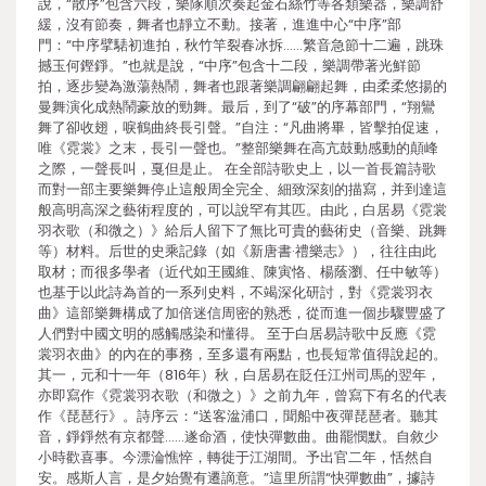
說，“散序”包含六段，樂隊順次奏起金石絲竹等各類樂器，樂調舒
緩，沒有節奏，舞者也靜立不動。接著，進進中心“中序”部
門：“中序擘騞初進拍，秋竹竿裂春冰拆……繁音急節十二遍，跳珠
撼玉何鏗錚。”也就是說，“中序”包含十二段，樂調帶著光鮮節
拍，逐步變為激蕩熱鬧，舞者也跟著樂調翩翩起舞，由柔柔悠揚的
曼舞演化成熱鬧豪放的勁舞。最后，到了“破”的序幕部門，“翔鸞
舞了卻收翅，唳鶴曲終長引聲。”自注：“凡曲將畢，皆擊拍促速，
唯《霓裳》之末，長引一聲也。”整部樂舞在高亢鼓動感動的顛峰
之際，一聲長叫，戛但是止。 在全部詩歌史上，以一首長篇詩歌
而對一部主要樂舞停止這般周全完全、細致深刻的描寫，并到達這
般高明高深之藝術程度的，可以說罕有其匹。由此，白居易《霓裳
羽衣歌（和微之）》給后人留下了無比可貴的藝術史（音樂、跳舞
等）材料。后世的史乘記錄（如《新唐書·禮樂志》），往往由此
取材；而很多學者（近代如王國維、陳寅恪、楊蔭瀏、任中敏等）
也基于以此詩為首的一系列史料，不竭深化研討，對《霓裳羽衣
曲》這部樂舞構成了加倍迷信周密的熟悉，從而進一個步驟豐盛了
人們對中國文明的感觸感染和懂得。 至于白居易詩歌中反應《霓
裳羽衣曲》的內在的事務，至多還有兩點，也長短常值得說起的。
其一，元和十一年（816年）秋，白居易在貶任江州司馬的翌年，
亦即寫作《霓裳羽衣歌（和微之）》之前九年，曾寫下有名的代表
作《琵琶行》。詩序云：“送客湓浦口，聞船中夜彈琵琶者。聽其
音，錚錚然有京都聲……遂命酒，使快彈數曲。曲罷憫默。自敘少
小時歡喜事。今漂淪憔悴，轉徙于江湖間。予出官二年，恬然自
安。感斯人言，是夕始覺有遷謫意。”這里所謂“快彈數曲”，據詩