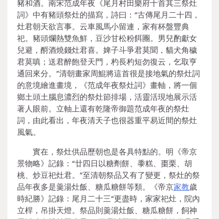
豬和酒。南宋范成年夜《尾月村田樂府十首其三祭灶
詞》中有豬頭祭灶的描寫，詩曰：“古傳尾月二十四，
灶君朝天欲言事。云車風馬小留連，家有杯盤豐典
祀。豬頭爛熱雙魚鮮，豆沙甘松粉餌團。男兒酌獻女
兒避，酹酒燒錢灶君喜。婢子斗爭君莫聞，貓犬角穢
君莫嗔；送君醉飽登天門，杓長杓短勿復云，乞取亨
通回來分。”清朝畫家周鯤將這首很是接地氣的祭灶詞
的意境繪進畫境，《范成年夜祭灶詞》畫軸，將一個
鄉土頭土腦息濃烈的祭灶節排場，活靈活現地展示活
著人眼前。立軸上還有乾隆帝御題范成年夜的祭灶
詞，由此看出，年夜清天子也很器重平易近間的祭灶
風氣。
實在，祭灶供品歷朝也是各具特點的。明《帝京
景物略》記錄：“廿四日以糖劑餅、黍糕、棗栗、胡
桃、炒豆祀灶君。”至清朝祭品又有了變更，祭灶的祭
品年夜多是羹湯灶飯、糖瓜糖餅等類。《帝京
家教
歲
時紀勝》記錄：尾月二十三“更盡時，家家祀灶，院內
立桿，吊掛天燈。祭品則羹湯灶飯、糖瓜糖餅，飼神