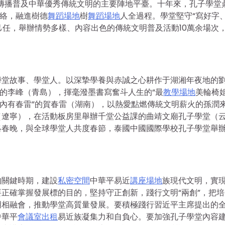
為傳播普及中華優秀傳統文明的主要陣地平臺。十年來，孔子學堂
網絡，融進樹德
舞蹈場地
樹
舞蹈場地
人全過程。學堂堅守“寫好字
己任，舉辦情勢多樣、內容出色的傳統文明普及活動10萬余場次
學堂故事、學堂人。以深摯學養與赤誠之心耕作于湖湘年夜地的
榮的李峰（青島），揮毫潑墨書寫奮斗人生的“最
教學場地
美輪椅
內有春雷”的賀春雷（湖南），以熱愛點燃傳統文明薪火的孫潤
（遼寧），在活動板房里舉辦千堂公益課的曲靖文廟孔子學堂（
絡春晚，與全球學堂人共度春節，泰國中國國際學校孔子學堂舉
的關鍵時期，建設
私密空間
中華平易近
講座場地
族現代文明，實
正確掌握發展標的目的，堅持守正創新，踐行文明“兩創”，把培
明相融會，推動學堂高質量發展。要積極踐行習近平主席提出的
中華平
會議室出租
易近族凝集力和自負心。要加強孔子學堂內容