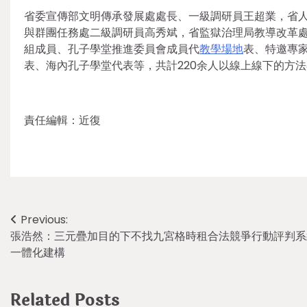
省委宣傳部文明傳承發展處處長、一級調研員王超業，省
與群團任務處二級調研員高秀斌，省監獄治理局教導改革
組成員、孔子學堂推進委員會成員代
教學場地
表、特邀專
表、海內孔子學堂代表等，共計220余人以線上線下的方
責任編輯：近復
Post
Previous:
張浩然：三元疊加目的下不找九宮格時租合法競爭行動評判系
navigation
一體化建構
Related Posts