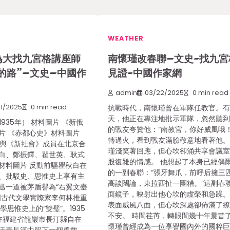
WEATHER
為大找九宮格講座師
南懷瑾改春聯–文史-找九宮
的路”–文史–中國作
見證-中國作家網
admin
03/22/2025
0 min read
1/2025
0 min read
抗戰時代，南懷瑾曾在軍隊任教官。
天，他正在專注地批示軍隊，忽然聽
1935年） 材料圖片 《新俄
的戰友夸贊他：“南教官，你好威風哦！
片 《赤都心史》材料圖片
轉過火，看到戰友滿臉敬意地看著他
秋白與《新社會》成員在北京合
瑾淺笑著回應，但心坎卻涌共享會議
白、鄭振鐸、瞿世英、耿式
股復雜的情感。 他想起了本身已經偶
材料圖片 反動前驅瞿秋白在
的一副春聯：“張牙舞爪，前呼后擁三
、批駁史、思惟史上享有主
高談闊論，東拉西扯一團糟。”這副春
迅一道被茅盾譽為“右翼文臺
面鏡子，映射出他心坎的虛榮和急躁
國古代文學實際家李何林推重
表面威風八面，但心坎深處卻佈滿了
學思惟史上的“雙璧”。1935
不安。 時間荏苒，轉眼間幾十年曩昔
他在福建省龍巖市長汀縣自在
懷瑾曾經成為一位享譽國內外的國粹