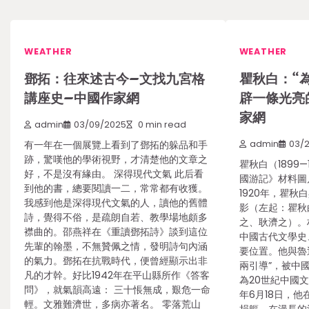
WEATHER
WEATHER
鄧拓：往來述古今–文找九宮格
瞿秋白：“
講座史–中國作家網
辟一條光亮
家網
admin
03/09/2025
0 min read
有一年在一個展覽上看到了鄧拓的躲品和手
admin
03/2
跡，驚嘆他的學術視野，才清楚他的文章之
瞿秋白（1899—
好，不是沒有緣由。 深得現代文氣 此后看
國游記》材料圖
到他的書，總要閱讀一二，常常都有收獲。
1920年，瞿
我感到他是深得現代文氣的人，讀他的舊體
影（左起：瞿秋
詩，覺得不俗，是疏朗自若、教學場地頗多
之、耿濟之）。
襟曲的。邵燕祥在《重讀鄧拓詩》談到這位
中國古代文學史
先輩的翰墨，不無贊佩之情，發明詩句內涵
要位置。他與魯
的氣力。鄧拓在抗戰時代，便曾經顯示出非
兩引導”，被中
凡的才幹。好比1942年在平山縣所作《答客
為20世紀中國文
問》，就氣韻高遠： 三十悵無成，艱危一命
年6月18日，
輕。文雅難濟世，多病亦著名。 零落荒山