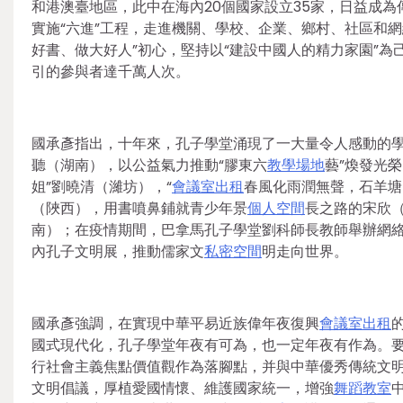
和港澳臺地區，此中在海內20個國家設立35家，日益成
實施“六進”工程，走進機關、學校、企業、鄉村、社區和
好書、做大好人”初心，堅持以“建設中國人的精力家園”為
引的參與者達千萬人次。
國承彥指出，十年來，孔子學堂涌現了一大量令人感動的
聽（湖南），以公益氣力推動“膠東六
教學場地
藝”煥發光
姐”劉曉清（濰坊），“
會議室出租
春風化雨潤無聲，石羊塘
（陜西），用書噴鼻鋪就青少年景
個人空間
長之路的宋欣
南）；在疫情期間，巴拿馬孔子學堂劉科師長教師舉辦網
內孔子文明展，推動儒家文
私密空間
明走向世界。
國承彥強調，在實現中華平易近族偉年夜復興
會議室出租
國式現代化，孔子學堂年夜有可為，也一定年夜有作為。要
行社會主義焦點價值觀作為落腳點，并與中華優秀傳統文
文明倡議，厚植愛國情懷、維護國家統一，增強
舞蹈教室