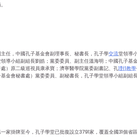
局。
副主任，中國孔子基金會副理事長、秘書長，孔子學
交流
堂領導
堂領導小組副組長劉皓；黨委委員、副主任溫海明；中國孔子基
書處）原二級巡視員康承寶；濟寧醫學院黨委副書記、孔
1對1教學
子基金會秘書處）黨委委員、副秘書長，孔子學堂領導小組副組
家掛牌至今，孔子學堂已批復設立3791家，覆蓋全國31個省