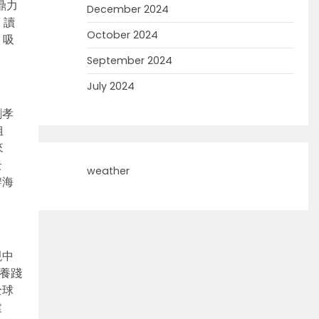
鼎力
December 2024
、讀
October 2024
，吸
September 2024
July 2024
劉孝
姐
來
云
weather
辦海
現中
養踐
全球
建