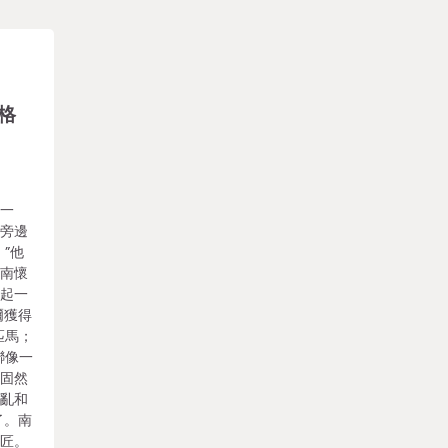
格
有一
到旁邊
”他
。南懷
室起一
爾獲得
匹馬；
聯像一
。固然
繚亂和
了。南
巨匠。