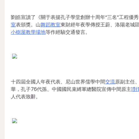
劉皓宣讀了《關于表揚孔子學堂創辦十周年“三名”工程優秀
室
表頒獎。山
舞蹈教室
東財經年夜學傳授王蔚、洛陽老城
小樹屋
教學場地
等作經驗交通發言。
十四屆全國人年夜代表、尼山世界儒學中間
交流
原副主任
華，孔子76代孫、中國國民束縛軍總醫院宣傳中間原主
1對
人代表致辭。