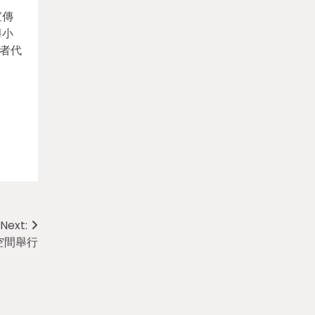
宣傳
導小
獎者代
Next:
空間舉行