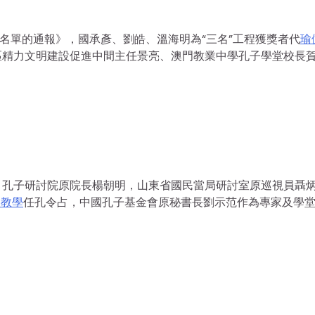
名單的通報》，國承彥、劉皓、溫海明為“三名”工程獲獎者代
瑜
區精力文明建設促進中間主任景亮、澳門教業中學孔子學堂校長
、孔子研討院原院長楊朝明，山東省國民當局研討室原巡視員聶
1教學
任孔令占，中國孔子基金會原秘書長劉示范作為專家及學