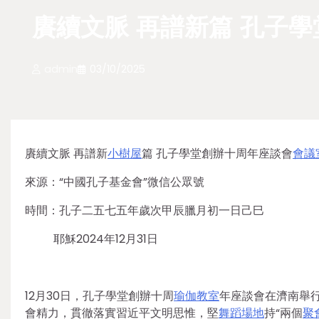
賡續文脈 再譜新篇 孔子
admin
03/10/2025
賡續文脈 再譜新
小樹屋
篇 孔子學堂創辦十周年座談會
會議
來源：“中國孔子基金會”微信公眾號
時間：孔子二五七五年歲次甲辰臘月初一日己巳
耶穌2024年12月31日
12月30日，孔子學堂創辦十周
瑜伽教室
年座談會在濟南舉
會精力，貫徹落實習近平文明思惟，堅
舞蹈場地
持“兩個
聚