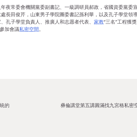
人年夜常委會機關黨委副書記、一級調研員郝政，省國資委黨委
處處長田俊芹，山東男子學院團委書記孫利華，以及孔子學堂領
家、孔子學堂負責人、推廣人和志愿者代表、
家教
“三名”工程獲
法參加會議
私密空間
。
統的
彝倫講堂第五講圓滿找九宮格私密