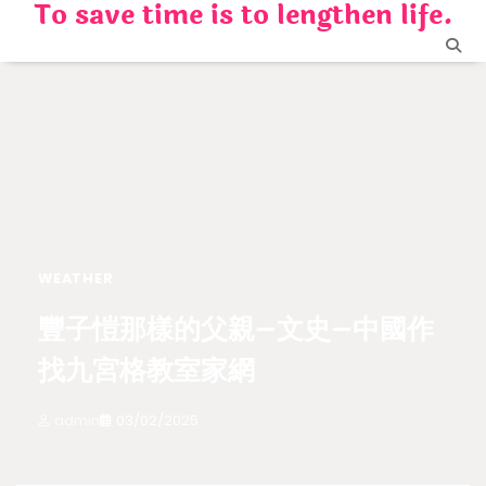
To save time is to lengthen life.
Skip
to
content
WEATHER
豐子愷那樣的父親–文史–中國作
找九宮格教室家網
admin
03/02/2025