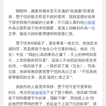
閑暇時，總要有幾本意天良儀的“枕邊書”陪著渡
過，豐子愷的散文即是不錯的選擇。我很是愛好他筆
下那些與後代相處的小故事，不只讓人看到他
小樹屋
作為父親對孩子的本性關愛，更讓人領略到作為一位
文學、藝術大師的教導聰明和慈善仁慈。
豐子愷有6個孩子，還收養著一個女兒。然他從未
感到苦，而是將孩子放在心中主要的地位。他在《兒
女》中說：“我的心為四事所占據了：天上的神明與星
斗，人世的藝術與兒童”。這讓人不由想起他的老友朱
自清。一樣的孩子多，一樣的寫了篇《兒女》。同為
父親，朱師長教師贊賞豐子愷的為父之道：“子愷為他
家華瞻寫的文章，真是‘藹然仁者之言’”。
搞創作的人最需求寧靜，豐子愷可是可貴寧靜。
好比，有次街
瑜伽場地
下去了賣小雞的，他目睹“四個
孩子同時廢棄手中的筆，飛馳下樓”，而他留上去“扶
起他們所帶倒的凳子，拾起桌子上滾下往的鉛筆”。孩