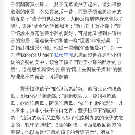
子們鬧著買小雞，二兒子元草還哭了起來。這如果換
道別的家長，不免要怒斥一番，而豐子愷追將出來的
情況是：“孩子們見我出來，大師反轉展轉身來包抄了
我”，還用“號令”的語氣喊著：“買小雞！買小雞！”豐
子愷說本身毫無養小雞的愛好，可是他又感到在這枯
寂的鄉居，逼迫孩子們和他一樣“隱居”非常殘暴，于
是預計挑幾只小雞。他從一開端的“全無愛好”，到“一
剎時我的心也圮絕了
私密空間
思慮而沒進在這些小植
物的姿勢的美中，領會了孩子們對于小雞的酷愛的心
境”，這種思惟與當今推重的“蹲上去與孩子措辭”的教
導理念不約而合，可謂超前。
豐子愷視孩子們的說話為詩歌。他陪兒女們吃西
瓜，5歲的兒子瞻瞻說：“瞻瞻吃西瓜，寶姐姐吃西
瓜，軟軟吃西瓜，阿偉吃西瓜。”如許稚嫩的話語，凡
人看來，無非小孩子信口之言，豐子愷筆下卻記載
為：“這詩的表示又立即惹起了七歲與九歲的孩子的散
文的、數學的興味”。3歲的阿偉，吃西瓜收回歡樂的
聲響，他以為是“三歲的孩子的音樂表示”。有如許一