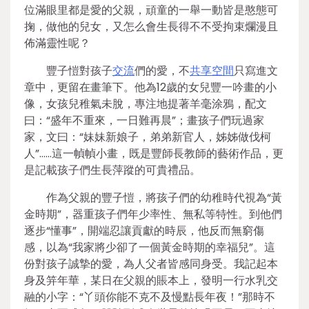
位滿眼里都是愛的父親，頑童的一舉一動皆是憨態可
掬，做他的兒女，又怎么會生長得不不受拘束爛漫且
佈滿靈性呢？
豐子愷對孩子
交流
們的愛，不
共享空間
只寫進文
章中，更留在畫筆下。他為12歲的女兒豐一吟畫的小
像，女孩兒稚氣未脫，專注地提著羊毫涂鴉，配文
曰：“盛年不重來，一日難再晨”；畫孩子們玩過家
家，文曰：“妹妹新娘子，弟弟新官人，姊姊做伐柯
人”……這一幀幀小畫，既是豐師長教師的藝術作品，更
是記載孩子們生長萍蹤的可貴禮品。
作為父親的豐子愷，將孩子們的幼稚時代視為“黃
金時期”，器重孩子們年少率性、無私等特性。到他們
逐步“懂事”，開端忍讓貢獻的時辰，他反而無窮傷
感，以為“我家將少卻了一個黃金時期的幸福兒”。這
份對孩子誠摯的愛，為人父者皆感同身受。我記起本
身及笄年華，某日在父親的賬本上，發明一行水乳交
融的小字：“丫頭你能不克不及慢點長年夜！”那時不