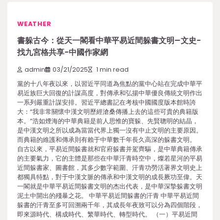
WEATHER
書躲古今：從天一閣看中華平易近間躲書文明–文史-
找九宮格共享-中國作家網
admin
03/21/2025
1 min read
黨的十八年夜以來，以習近平同道為焦點的黨中心站在完成中華平
易近族巨大回復的計謀高度，對傳承和弘揚中華優良傳統文明作出
一系列嚴重計謀安排。習近平總書記在考核中國國度版本館時誇
大：“我非常關懷中漢文明歷經滄桑傳播上去的這些可貴的典籍版
本。”浩如煙海的中華典籍是前人思惟的寶躲、先賢聰明的結晶，
是中漢文明之所以成為當當代界上獨一沒有中止文明的主要原因。
而典籍的維護和傳承則有賴于中華數千年長久高深的躲書文明。
自古以來，平易近間躲書就和官府躲書并駕齊驅，是中華典籍傳承
的主要氣力，它的主體是那些在中華汗青時空中，燦若星河的平易
近間躲書家、圖書館，其多少數字範圍、汗青功勞活著界文明史上
都獨具特點，對于中漢文脈的傳承和中漢文明的成長厥功至偉。天
一閣就是中華平易近間躲書文明的杰出代表，是中華深摯躲書文明
泥土中開出的殘暴之花。 中華平易近間躲書的汗青 中華平易近間
躲書的汗青至多可回溯兩千年，其成長年夜致可以分為四個階段，
即來源時代、構成時代、繁華時代、轉型時代。 （一）平易近間