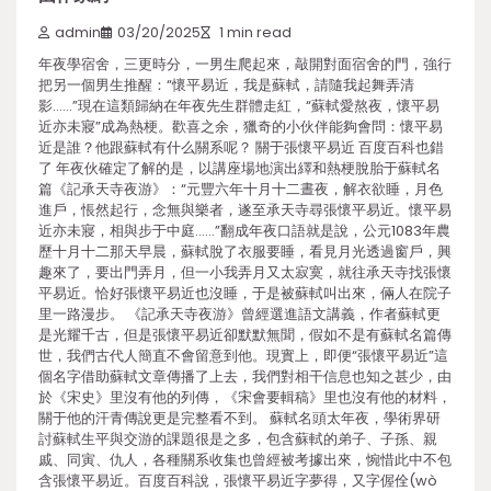
admin
03/20/2025
1 min read
年夜學宿舍，三更時分，一男生爬起來，敲開對面宿舍的門，強行
把另一個男生推醒：“懷平易近，我是蘇軾，請隨我起舞弄清
影……”現在這類歸納在年夜先生群體走紅，“蘇軾愛熬夜，懷平易
近亦未寢”成為熱梗。歡喜之余，獵奇的小伙伴能夠會問：懷平易
近是誰？他跟蘇軾有什么關系呢？ 關于張懷平易近 百度百科也錯
了 年夜伙確定了解的是，以講座場地演出繹和熱梗脫胎于蘇軾名
篇《記承天寺夜游》：“元豐六年十月十二晝夜，解衣欲睡，月色
進戶，悵然起行，念無與樂者，遂至承天寺尋張懷平易近。懷平易
近亦未寢，相與步于中庭……”翻成年夜口語就是說，公元1083年農
歷十月十二那天早晨，蘇軾脫了衣服要睡，看見月光透過窗戶，興
趣來了，要出門弄月，但一小我弄月又太寂寞，就往承天寺找張懷
平易近。恰好張懷平易近也沒睡，于是被蘇軾叫出來，倆人在院子
里一路漫步。 《記承天寺夜游》曾經選進語文講義，作者蘇軾更
是光耀千古，但是張懷平易近卻默默無聞，假如不是有蘇軾名篇傳
世，我們古代人簡直不會留意到他。現實上，即便“張懷平易近”這
個名字借助蘇軾文章傳播了上去，我們對相干信息也知之甚少，由
於《宋史》里沒有他的列傳，《宋會要輯稿》里也沒有他的材料，
關于他的汗青傳說更是完整看不到。 蘇軾名頭太年夜，學術界研
討蘇軾生平與交游的課題很是之多，包含蘇軾的弟子、子孫、親
戚、同寅、仇人，各種關系收集也曾經被考據出來，惋惜此中不包
含張懷平易近。百度百科說，張懷平易近字夢得，又字偓佺(wò