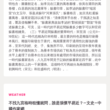
明包含：圖書館定名，如李沈在江夏的萬卷書樓，徐寅在莆田的萬
卷樓，白居易的池北書庫等；躲書印章，如李泌的躲書印“端居
室”白文玉印、張嘉貞躲印“河東張氏”；躲書格言，如京兆杜暹躲
書萬卷，跋尾皆題詩以戒子孫：“清俸買來手自校，子孫讀之知圣
道，鬻及借報酬不孝。”躲書家典故如李泌的“鄴侯插架”“鄴架”等描
述躲書之多。可見，這一時代的平易近間躲書多少數字可以和官府
躲書相媲美。 （三）平易近間躲書的繁華時代：宋至清（公元11—
19世紀） 這一時代也稱為印本時期，最主要的特色是雕版印刷冊
本風行。雕版印刷發生于唐代，晚期重要用于適用性比擬強的冊
本，至宋代則經、史、子、集無所不印。印刷術的呈現年夜年夜進
步了冊本的復制效力，為冊本市場供給了較為充分的貨源，很年夜
水平上處理了自冊本出生以來都沒有處理的市場供給題目。所以這
一時代躲書家迭出，八九百年間見于記錄的躲書家近四千家，此中
躲書萬卷以上的一千家擺佈。 這個時代可再細分為兩個階段，即
初興時代（宋元）和壯盛時代（明清）。…
WEATHER
不找九宮格時租懂就問，誰是張懷平易近？–文史–中
國作家網