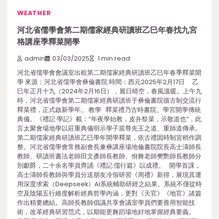
WEATHER
河北省儒學會第二期儒家經典研讀班乙巳年春找九宮
格講座季釋菜開學
admin
03/03/2025
1 min read
河北省儒學會會議室出租第二期儒家經典研讀班乙巳年春季釋菜開
學 來源：河北省儒學會彝倫書院 時間：西元2025年2月17日 乙
巳年正月十九（2024年2月16日），麗日晴空，春風溫暖。上午九
時，河北省儒學會第二期儒家經典研讀班于彝倫書院循古制交流行
釋菜禮，正式啟新學年。 教學 釋菜禮乃古時書院、學宮開學傳統
典儀。《禮記·學記》載：”年夜學始教，皮弁祭菜，示敬道也”，此
言太聚會場地學以莊重典儀明示學子當尊先王之道、重師道傳承。
第二期儒家經典研讀班乙巳學年開學釋菜，依古禮因時制宜稍作調
整。河北省儒學會常務副會長兼彝講座場地倫書院院長高士濤師長
教師、研讀班書法老師田文彥師長教師、佾舞老師樊艷師長教師分
別獻爵，二十余名學員齊誦《禮記·儒行篇》以成禮。 開學首課，
高士濤師長教師與學員分送朋友冷假研習《周禮》新得，展現其運
用深度求索（Deepseek）AI系統輔助研經之結果。系統不僅從時
空及陰陽五行維度解析經典哲學內涵，更對《天官》《地官》諸篇
作出精要總結。高師長教師倡議共享會議室學員們要善用智能技
術，改革經典研習范式，以期能更舞蹈場地好地掌握經典要義。