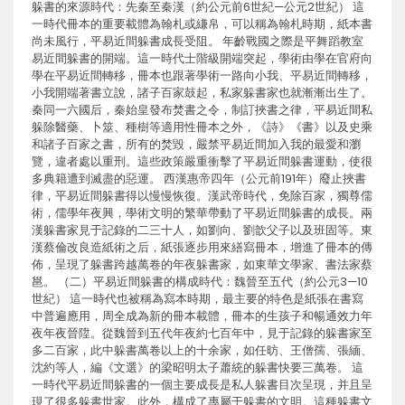
躲書的來源時代：先秦至秦漢（約公元前6世紀—公元2世紀） 這
一時代冊本的重要載體為翰札或縑帛，可以稱為翰札時期，紙本書
尚未風行，平易近間躲書成長受阻。 年齡戰國之際是平舞蹈教室
易近間躲書的開端。這一時代士階級開端突起，學術由學在官府向
學在平易近間轉移，冊本也跟著學術一路向小我、平易近間轉移，
小我開端著書立說，諸子百家鼓起，私家躲書家也就漸漸出生了。
秦同一六國后，秦始皇發布焚書之令，制訂挾書之律，平易近間私
躲除醫藥、卜筮、種樹等適用性冊本之外，《詩》《書》以及史乘
和諸子百家之書，所有的焚毀，嚴禁平易近間加入我的最愛和瀏
覽，違者處以重刑。這些政策嚴重衝擊了平易近間躲書運動，使很
多典籍遭到滅盡的惡運。 西漢惠帝四年（公元前191年）廢止挾書
律，平易近間躲書得以慢慢恢復。漢武帝時代，免除百家，獨尊儒
術，儒學年夜興，學術文明的繁華帶動了平易近間躲書的成長。兩
漢躲書家見于記錄的二三十人，如劉向、劉歆父子以及班固等。東
漢蔡倫改良造紙術之后，紙張逐步用來繕寫冊本，增進了冊本的傳
佈，呈現了躲書跨越萬卷的年夜躲書家，如東華文學家、書法家蔡
邕。 （二）平易近間躲書的構成時代：魏晉至五代（約公元3—10
世紀） 這一時代也被稱為寫本時期，最主要的特色是紙張在書寫
中普遍應用，周全成為新的冊本載體，冊本的生孩子和暢通效力年
夜年夜晉陞。從魏晉到五代年夜約七百年中，見于記錄的躲書家至
多二百家，此中躲書萬卷以上的十余家，如任昉、王僧孺、張緬、
沈約等人，編《文選》的梁昭明太子蕭統的躲書快要三萬卷。 這
一時代平易近間躲書的一個主要成長是私人躲書目次呈現，并且呈
現了很多躲書世家。此外，構成了專屬于躲書的文明。這種躲書文