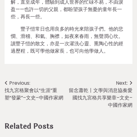
解，直至成年，體驗到成人世界的忙碌不易，不由淚
盈——也許一切的父親，都盼望孩子無憂的童年長一
些，再長一些。
豐子愷常日也用良多的時光來陪孩子們。他的悲
憫、滑稽、和氣、胸襟，如夜來春雨，無聲潤心坎。
讀豐子愷的散文，亦是一次濯洗心靈、熏陶心性的經
過歷程，既可學他做家長，也可向他學做人。
Post
Previous:
Next:
找九宮格聚會以“生涯”重
留念蕭乾丨文學與消息協奏愛
navigation
塑“發蒙”–文史–中國作家網
國找九宮格共享樂章–文史–
中國作家網
Related Posts