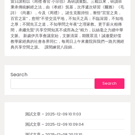
當日課程以《周禮·春官·小宗伯》為研讀重點。三載以來，研讀班
秉承傳統解經之法，由《孝經》筑基，次序遞次研習《爾雅》《毛
詩》《尚書》，今及《周禮》。諸生克艱持恒，漸悟”宮室之美，
百官之富”，愈明”不登交流平地，不知天之高；不臨深淵，不知地
之厚；不聞先王之道，不知學問之年夜”之理家教。更于薪火相傳
間，承繼先賢”共享空間知其不成而為之”精力，以絲毫之力續中華
文脈。 新歲伊共享會議室始，文脈清渠，期匯眾流！誠邀愛好儒
教學家經典的社會各界同仁，每周日上午來書院與我們一路共溯經
典共享空間之源。 課間練習八段錦…
Search
Search
測試文章 – 2025-12-09 10:11:03
測試文章 – 2025-12-09 10:09:04
測試文章 – 2025-12-08 20:13:10