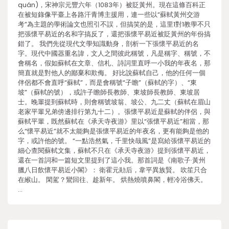
quán)，宋神宗元豐六年（1083年）被貶黃州。現在這條百科正
在被短錄像平臺上各路汗青博主援用，連一些以“蘇軾黃州交游
考”為主題的學術論文也照引不誤，但搞笑的是，這里1對1教學不只
把張懷平易近的名和字搞反了，還把張懷平易近被貶黃州的年份搞
錯了。 我們先從現代文學知識動身，剖析一下張懷平易近的名
字。現代中國器重名諱，文人之間彼此稱號，凡是稱字、稱號，不
會稱名，假如蘇軾在文章、信札、詩詞里直呼一小我的年夜名，那
簡直就是對他人的鄙棄和欺侮。 好比說蘇軾自己，他的任何一個
伴侶都不會直呼“蘇軾”，而是會稱號“子瞻”（蘇軾的字）、“東
坡”（蘇軾的號），或許子瞻師長教師、東坡師長教師、東坡居
士。晚輩提到蘇軾時，則會稱號坡翁、坡公、九二丈（蘇軾在眉山
老家平輩兄弟傍邊排行第九十二）。張懷平易近是蘇軾的伴侶，與
蘇軾平輩，既然蘇軾在《承天寺夜游》里以“張懷平易近”相當，那
么“懷平易近”就不太能夠是張懷平易近的年夜名，更有能夠是他的
字，或許他的號。 “一點浩然氣，千里快哉風”是寫給張懷平易近的
細心查閱蘇軾文集，蘇軾不只在《承天寺夜游》提到張懷平易近，
還在一首詞和一篇短文里提到了這小我。那首詞是《南歌子·黃州
臘八日飲懷平易近小閣》： 衛霍元勛后，韋平異族賢。 吹笙只合
在緱山。 閑駕？鸞回往、趁新年。 烘熱燒噴鼻閣，輕冷浴佛天。
…