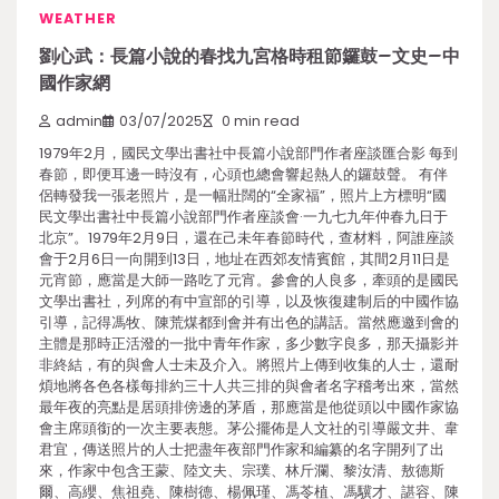
WEATHER
劉心武：長篇小說的春找九宮格時租節鑼鼓–文史–中
國作家網
admin
03/07/2025
0 min read
1979年2月，國民文學出書社中長篇小說部門作者座談匯合影 每到
春節，即便耳邊一時沒有，心頭也總會響起熱人的鑼鼓聲。 有伴
侶轉發我一張老照片，是一幅壯闊的“全家福”，照片上方標明“國
民文學出書社中長篇小說部門作者座談會·一九七九年仲春九日于
北京”。1979年2月9日，還在己未年春節時代，查材料，阿誰座談
會于2月6日一向開到13日，地址在西郊友情賓館，其間2月11日是
元宵節，應當是大師一路吃了元宵。參會的人良多，牽頭的是國民
文學出書社，列席的有中宣部的引導，以及恢復建制后的中國作協
引導，記得馮牧、陳荒煤都到會并有出色的講話。當然應邀到會的
主體是那時正活潑的一批中青年作家，多少數字良多，那天攝影并
非終結，有的與會人士未及介入。將照片上傳到收集的人士，還耐
煩地將各色各樣每排約三十人共三排的與會者名字稽考出來，當然
最年夜的亮點是居頭排傍邊的茅盾，那應當是他從頭以中國作家協
會主席頭銜的一次主要表態。茅公擺佈是人文社的引導嚴文井、韋
君宜，傳送照片的人士把盡年夜部門作家和編纂的名字開列了出
來，作家中包含王蒙、陸文夫、宗璞、林斤瀾、黎汝清、敖德斯
爾、高纓、焦祖堯、陳樹德、楊佩瑾、馮苓植、馮驥才、諶容、陳