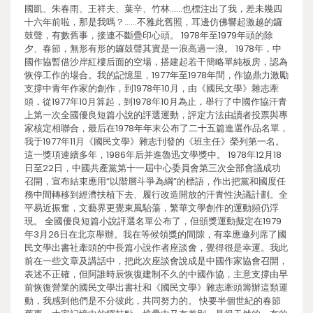
國凱、朱春雨、王祥夫、葉辛、竹林……也標注出了我，差未幾四
十六年前啦，那是我嗎？……不雅此舊照，耳邊仿佛響起激越的鑼
鼓聲，有數舊事，接連不斷疊印心頭。 1978年至1979年頭的除
夕、春節，無形有形的鑼鼓聲其實是一浪高過一浪。 1978年，中
國作協暫借沙岸紅樓后面的空場，搭建起若干簡略單純板房，認為
恢停工作的場合。我的記憶里，1977年至1978年間，作協鼎力激勵
支撐中青年作家的創作，到1978年10月，由《國民文學》雜志牽
頭，從1977年10月算起，到1978年10月為止，舉行了中國作協汗青
上第一次全國優良短篇小說的評選運動，評定方法由讀者投票與專
家核定相聯合，最后在1978年年末公布了二十五篇進選作品名單，
我于1977年11月《國民文學》雜志刊發的《班主任》榮列第一名。
這一獎項連續多年，1986年后并進魯迅文學獎中。 1978年12月18
日至22日，中國共產黨第十一屆中心委員會第三次全部會議成功
召開，宣布結束應用“以階層斗爭為綱”的標語，作出把黨和國度任
務中間轉移到經濟扶植下去、履行改造開放的汗青性決議計劃。全
平易近振奮，文藝界更覺東風駘蕩，繁華文學創作的運動頻仍浮
現。 全國優良短篇小說評選名單公布了，但頒獎運動擬定在1979
年3月26日在北京舉辦。我在等候領獎的間隙，有幸應邀列席了國
民文學出書社牽頭的中長篇小說作者座談會，覺得很是幸運。我此
前在一些文章及講話中，把此次座談會說成是中國作家協會召開，
表述不正確，但阿誰時辰恢復建制不久的中國作協，主意支撐由早
前恢復營業的國民文學出書社和《國民文學》雜志牽頭籌辦這類運
動，我感到他們是不分彼此，共同努力的。 快要半個世紀的春節