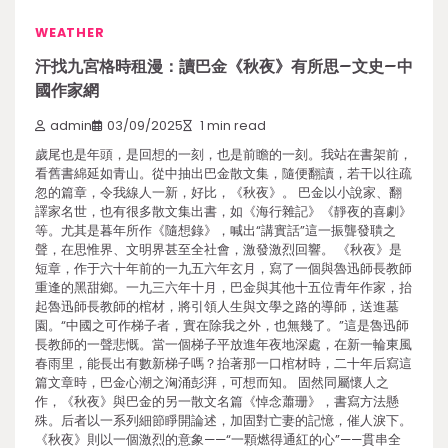
WEATHER
汗找九宮格時租漫：讀巴金《秋夜》有所思–文史–中
國作家網
admin
03/09/2025
1 min read
歲尾也是年頭，是回想的一刻，也是前瞻的一刻。我站在書架前，
看舊書綿延如青山。從中抽出巴金散文集，隨便翻讀，若干以往疏
忽的篇章，令我線人一新，好比，《秋夜》。 巴金以小說家、翻
譯家名世，也有很多散文集出書，如《海行雜記》《靜夜的喜劇》
等。尤其是暮年所作《隨想錄》，喊出“講實話”這一振聾發聵之
聲，在思惟界、文明界甚至全社會，激發激烈回響。 《秋夜》是
短章，作于六十年前的一九五六年玄月，寫了一個與魯迅師長教師
重逢的黑甜鄉。一九三六年十月，巴金與其他十五位青年作家，抬
起魯迅師長教師的棺材，將引領人生與文學之路的導師，送進墓
園。“中國之可作梯子者，實在除我之外，也無幾了。”這是魯迅師
長教師的一聲悲慨。當一個梯子平放進年夜地深處，在新一輪東風
春雨里，能長出有數新梯子嗎？抬著那一口棺材時，二十年后寫這
篇文章時，巴金心潮之洶涌彭湃，可想而知。 固然同屬懷人之
作，《秋夜》與巴金的另一散文名篇《悼念蕭珊》，書寫方法懸
殊。后者以一系列細節睜開論述，加固對亡妻的記憶，催人淚下。
《秋夜》則以一個激烈的意象——“一顆燃得通紅的心”——貫串全