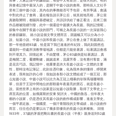
舊事，大家記憶中的鑼鼓點，堆疊中又有差別，是很天然的。有的
與會者記憶中最深入的，是關于中篇小說的會商。那時辰人文社手
里有三個中篇小說，其內在的事務能否可予包容，有所爭議，會議
中對此停止了會商，還在報告請示茅公后，候其就地亮相，茅公當
真聽取闡明，都賜與基礎確定，并諄諄供給了修正看法，后來三個
作品都被陸續刊發，此中一個還從中篇擴大為長篇。我的記憶呢，
卻集中在關于長篇小說的部門，可稱之為長篇小說的一次深嵌我心
的春節鑼鼓。 就小說這個文學文體而言，因篇幅又可以分為小小
說、短篇小說、中篇小說和長篇小說。茅公在會上做了長篇講話。
那一年他曾經83歲，恰是當下我已進進的年紀段，我此刻固然也
還能到一些處所演教學場地講，但都是只能坐著講，站著講話會感
到不堪其力。回憶起來，不由驚嘆，茅公83歲倒是站著講話，真
是梅開二度，矍鑠剛健，娓娓道來，流露芳香，沒有應付客套，滿
是花言巧語。我記憶中，他重要是誇大長篇小說這一文體的主要
性，那時沒有記筆記，此刻全憑印象，化為我本身的懂得，睜開來
表述，我有如許的心得：假如說各類小說文體組成了一個王冠，那
么短篇小說、中篇小說可以比方為王冠上殘暴的珍珠瑪瑙珊瑚翡
翠，但居于王冠中間地位的那顆最年夜最亮的寶石，就是長篇小
說。當然世界上有的小說家是以短篇小說取勝，取得了文學史上一
席至高的位置，如俄羅斯的安東·契訶夫，中國的魯迅，但年夜大
都的小說家，仍是憑仗其長篇小說的創作構成影響，進進文學史。
一個平易近族、一個國度、一個汗青階段的文學成績，就小說創作
而言，往往也仍是要以出了幾多部優良的長篇小說來權衡。 回憶
1933年，37歲的茅盾把剛出書的長篇小說《半夜》親身送到52歲