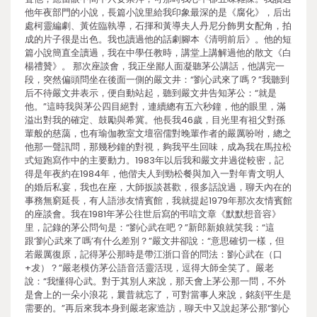
他年夜部門的小說，長篇小說里給我印象最深的是《腐化》，后出
處柯靈編劇、黃佐臨執導，石揮和黃導夫人丹尼分飾男女配角，拍
成的片子很是出色。我也讀過他的話劇腳本《清明前后》。他的短
篇小說簡直全讀過，我在中學任教時，講堂上講解過他的散文《白
楊禮贊》。 那次座談會，我正坐鄙人面凝聽茅公講話，他講完一
段，突然偏頭問坐在後面一側的嚴文井：“劉心武來了嗎？”我聽到
后不待嚴文井表示，便自動站起，聽到嚴文井告知茅公：“就是
他。”這時我與茅公四目絕對，連續總有五六秒鐘，他的眼里，滿
溢出對我的確定、鼓勵與希冀。他長我46歲，目光里有祖父對孫
輩般的慈藹，也有瑜伽教室文壇宿儒對晚輩作者的嚴厲吩咐，總之
他那一聲訊問，那幾秒鐘的對視，夠我平生回味，成為我在馬拉松
式短跑寫作中的主要動力。1983年以后我和嚴文井過從較密，記
得是年夜約在1984年，他偕夫人到勁松餐與加入一對年青文明人
的婚后私宴，我也在座，大師扳談甚歡，很多話說過，聊天內在的
事務無窮延長，有人語涉友情賓館，我就提起1979年那次友情賓館
的座談會。我在1981年茅公往世后寫的弔唁文章《默默想音容》
里，記錄的茅公問句是：“劉心武在吧？”新郎新娘就笑我：“這
跟‘劉心武來了嗎’有什么差別？”嚴文井卻說：“意思確切一樣，但
若嚴厲復原，記得茅公那時是帶江浙口音的問法：劉心武在（口
+犮）？”嚴老模仿茅公語音活靈活現，逗得大師全笑了。嚴老
說：“我懂得心武。對于其別人來說，那天會上茅公那一問，不外
是會上的一朵小浪花，曩昔就忘了，可對當事人來說，銘刻平生是
需要的。”再后來我本身到嚴老家造訪，聊天中又說起茅公那“劉心