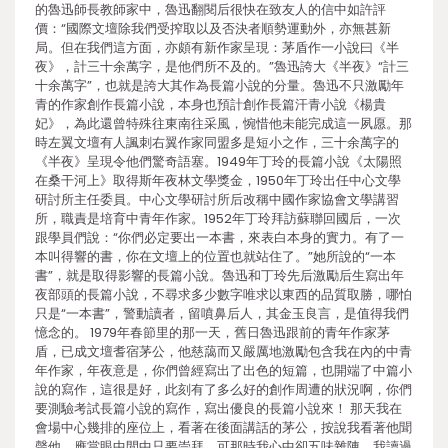
的魯迅師長教師家中，魯迅翻閱后很快在致友人的信中如許評
價：“國際文壇除我們受搾取以及否決者順勢運動外，亦無甚新
局。但在我們這方面，亦頗有新作家呈現：茅盾作一小說曰《半
夜》，計三十余萬字，是他們所不及的。”魯迅誇大《半夜》“計三
十余萬字”，也就是誇大其作為長篇小說的分量。魯迅不只激勵年
青的作家創作長篇小說，本身也預計創作長篇汗青小說《楊貴
妃》，為此還曾特殊往東南往采風，惋惜他未能完成這一夙愿。那
時左翼文壇有人諷刺右翼作家同盟多是短小之作，三十余萬字的
《半夜》呈現令他們驚奇語塞。1949年丁玲的長篇小說《太陽照
在桑干河上》取得斯年夜林文學獎金，1950年丁玲出任中心文學
研討所主任委員。中心文學研討所后改稱中國作家協會文學講習
所，職責是培育中青年作家。1952年丁玲拜訪蘇聯回國后，一次
跟學員們說：“你們必定要出一本書，來表白本身的實力。有了一
本叫得響的書，你在文壇上的位置也就站住了。”她所說的“一本
書”，就是取得影響的長篇小說。魯迅和丁玲先后激勵后生寫出年
夜部頭的長篇小說，不尋求多少數字唯求以東西的品質取勝，哪怕
只是“一本書”，警動讀者，留噴鼻后人，其金玉良言，是值得我們
憶念的。 1979年春節里的那一天，舊日魯迅跟前的青年作家茅
盾，已成文壇耆宿茅公，他慈藹而又嚴厲地激勵包含我在內的中青
年作家，年夜意是，你們曾經寫出了出色的短篇，也開端了中篇小
說的寫作，這很是好，此刻有了多么好的創作周遭的狀況啊，你們
要測驗考試長篇小說的寫作，寫出優良的長篇小說來！ 那天我在
會場中心幾排的座位上，看著在後面講話的茅公，按說我看著他聞
聲他，應當眼中間中只要崇拜，可那時我心中卻五味雜陳。我讀過