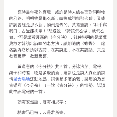
寫詩最年夜的窘境，或許是詩人總在面對詞與物
的邪路。明明物是那么新，轉換成詞卻那么舊；又或
許詞曾經是那么新，物倒是舊的。黃遵憲說：“我手寫
我口，古豈能拘牽！”胡適說：“詩該怎么做，就怎么
做。”可是讀黃遵憲的《今分袂》，錢仲聯用的是讀懂
典故才幹讀出詩味的老方法；讀胡適的《蝴蝶》，廢
名認為它所所以古詩，在其詩思，不在其說話。真是
欲舊反新，欲新反舊。
黃遵憲的《今分袂》共四首，分詠汽船、電報、
鏡子和時差，物是多麼的新，這新也是詩人真正的詩
情
聚會場地
泛動地點，詞倒是多麼的舊，襲用的乃是
古樂府《今分袂》（一說《古分袂》）的情勢。試讀
此中詠電報的一首：
朝寄安然語，暮寄相思字；
馳書迅已極，云是君所寄。