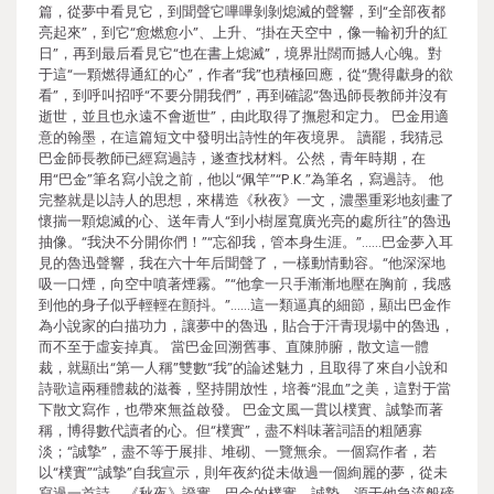
篇，從夢中看見它，到聞聲它嗶嗶剝剝熄滅的聲響，到“全部夜都
亮起來”，到它“愈燃愈小”、上升、“掛在天空中，像一輪初升的紅
日”，再到最后看見它“也在書上熄滅”，境界壯闊而撼人心魄。對
于這“一顆燃得通紅的心”，作者“我”也積極回應，從“覺得獻身的欲
看”，到呼叫招呼“不要分開我們”，再到確認“魯迅師長教師并沒有
逝世，並且也永遠不會逝世”，由此取得了撫慰和定力。 巴金用適
意的翰墨，在這篇短文中發明出詩性的年夜境界。 讀罷，我猜忌
巴金師長教師已經寫過詩，遂查找材料。公然，青年時期，在
用“巴金”筆名寫小說之前，他以“佩竿”“P.K.”為筆名，寫過詩。 他
完整就是以詩人的思想，來構造《秋夜》一文，濃墨重彩地刻畫了
懷揣一顆熄滅的心、送年青人“到小樹屋寬廣光亮的處所往”的魯迅
抽像。“我決不分開你們！”“忘卻我，管本身生涯。”……巴金夢入耳
見的魯迅聲響，我在六十年后聞聲了，一樣動情動容。“他深深地
吸一口煙，向空中噴著煙霧。”“他拿一只手漸漸地壓在胸前，我感
到他的身子似乎輕輕在顫抖。”……這一類逼真的細節，顯出巴金作
為小說家的白描功力，讓夢中的魯迅，貼合于汗青現場中的魯迅，
而不至于虛妄掉真。 當巴金回溯舊事、直陳肺腑，散文這一體
裁，就顯出“第一人稱”雙數“我”的論述魅力，且取得了來自小說和
詩歌這兩種體裁的滋養，堅持開放性，培養“混血”之美，這對于當
下散文寫作，也帶來無益啟發。 巴金文風一貫以樸實、誠摯而著
稱，博得數代讀者的心。但“樸實”，盡不料味著詞語的粗陋寡
淡；“誠摯”，盡不等于展排、堆砌、一覽無余。一個寫作者，若
以“樸實”“誠摯”自我宣示，則年夜約從未做過一個絢麗的夢，從未
寫過一首詩。《秋夜》證實，巴金的樸實、誠摯，源于他急流般磅