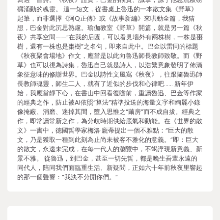
礴涌動的魂靈。 這一短文，從書桌上魯迅的一本散文集《野草》
起筆，而非選擇《阿Q正傳》或《故事新編》來哄動全篇，我猜
想，巴金對此沉思熟慮。瑜伽教室《野草》開篇，就是另一篇《秋
夜》共享空間——“在我的后園，可以看見墻外有兩株樹，一株是棗
樹，還有一株也是棗樹”之名句，即來自此中。巴金以雷同的標題
《秋夜聚會場地》作文，應當是以此向魯迅師長教師致敬。而《野
草》也可以視為詩集，魯迅自己就是詩人，以浩繁意象發明了佈滿
象征意味的修謝世界。巴金以詩性文風寫《秋夜》，往跟隨魯迅師
長教師魂靈，師生二人，就有了近似的步伐和心律吧…… 新年伊
始，我應當靜下心，在書山中回看復瞻前，重讀魯迅、巴金等作家
的經典之作，防止被AI依照“算法”精準投送的海量文字和絢麗小錄
像掩蔽、消磨、迷掉其間，墮入思惟之“繭房”而不成自拔。經典之
作，即常讀常新之作，為分歧時期供給底氣和動能。在《世界的散
文》一書中，德國哲學家梅洛·龐蒂提出一個不雅點：“巨大的散
文，乃是獲取一種到此刻為止尚未被客不雅化的意義。”即：巨大
的散文，永遠未完成，在每一代人的瀏覽中，不竭浮現新意義、新
景不雅。 從魯迅，到巴金，甚至一切先哲，都是晚生吾輩永遠的
同代人，陪同我們面臨重生活、新疑問，正如六十年前秋夜里響起
的那一個聲響：“我決不分開你們。”