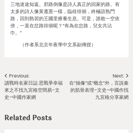
三地迷途知返。邪路倒像是詩人真正的回家的路。有
太多的詩人像黃遵憲一樣，臨歧徘徊，終極諳熟門
路，回到熟習的王國里療養生息。可是，誰敢一空依
傍，一直在岔路徘徊呢？“有為在岔路，兒女共沾
巾。”
（作者系北京年夜學中文系副傳授）
Post
Previous:
Next:
讀戰時名家日誌 思戰爭幸福
在“抽像”或“概念”外，言說秦
navigation
來之不找九宮格空間易–文
的肌骨表理–文史–中國作找
史–中國作家網
九宮格分享家網
Related Posts