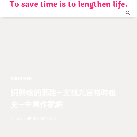
To save time is to lengthen life.
Skip
to
content
WEATHER
詞與物的邪路–文找九宮格時租
史–中國作家網
admin
03/03/2025