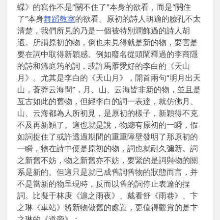
蝶》的寫作不是“關不住了”本身的欲看，而是“關住
了”本身
舞蹈教室
的欲看。原初的詩人胡適的臉孔不太
清楚，我們所見的乃是一個被特別潤飾過的詩人胡
適。所謂原初的物，倒也未見得就是新的物，要害是
要在詞中取得新穎感。例如廢名從頭闡釋過的李商隱
的詩和溫庭筠的詞，或許馬雁愛好的李白的《天山
月》。尤其是李白的《天山月》，開首兩句“明月出天
山，蒼莽云海間”，月、山、云海皆非新的物，並且是
亙古如此的舊物，但經李白的詞一表達，就仿佛月、
山、云海都為人所初見，是原初的樣子，新穎得不克
不及再新穎了。這也就是說，物總有原初的一瞬，假
如詞捉住了或許透過期間的重重障壁發明了那原初的
一瞬，物在詩中便是原初的物，詞也就耐久彌新。詞
之新舊不妨，物之新舊亦不妨，要緊的是詞與物的關
系是新的。但這只是就已成舊詞舊物的狀態而言，并
不是當新的物呈現時，反而以舊的詞停止表達的捏
詞。比擬于林庚《滬之雨夜》、戴看舒《雨巷》、卞
之琳《車站》將新物做舊的處置，更值得觀賞的是卞
之琳的《道旁》：