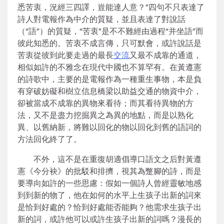
悉苦衷，況經三四譯，豈能達人意？”四句不只表達了
詩人對電報作為中介的質疑，並且表達了對說話
（“語”）的質疑，“苦衷”是不不難經由過程“并坐語”而
彼此知悉的。苦衷不成言傳，只可默會，或許說話是
苦衷從彼到此要走過的最長
交流
又最不成靠的通道，
相似如許的不雅念在現代中國也不算罕有。在黃遵憲
的詩歌中，主要的是電報作為一種重生事物，本是負
有穿破妨礙和樹立信息橋梁以助益交通的物資中介，
卻被當成不成靠的異物來看待；而其看待異物的方
法，又不是盡力挖掘異之為異的地點，而是以熟化
異、以舊納新，將難以回化的物以回化到舊的語詞的
方法回化終了了。
不外，這不是在重復胡適倡導口語文之后對黃遵
憲《今分袂》的批駁和排擠，視其為蹩腳的詩，而是
要導向如許的一些思慮：假如一個詩人曾經靈敏地感
到到新的物了，他在如何的水平上生孩子出新的詞來
是恰到好處的？恰到好處能否能夠？他需求生孩子出
新的詞，或許他可以或許生孩子出新的詞嗎？漫長的