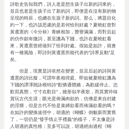
詩歌史告知我們，詩人老是想生孩子出新的詞來的，
並且也老是生孩子出了新的詞，即便是在沒有新的物
呈現的時辰，也總在生孩子新的詞。那么，將題目化
約一下，也許該思慮的是若何恰到好處？夏曉虹曾對
黃遵憲的《今分袂》青睞相加，贊譽滿滿，而對后起
的仿作頗有微詞，甚至譏為下賤，也許在夏曉虹看
來，黃遵憲曾經做到了恰到好處。假如是如許，就會
有一種風險，即詩到黃遵憲所能代表的“詩界反動”足
矣。
但是，現實是詩依然在變更，並且后起的詩與黃
遵憲的詩比擬，可謂年夜相徑庭。即如被夏曉虹譏為
下賤的譚澤闿詠模特詩“歡憐通體嬌，為歡緩停止。恣
歡寫真態，寸寸在歡目”，雖形似半夜歌，而其實吟味
賞玩古代生涯；眼光是佈滿肉欲的，仿佛是來自封建
的淫猥，但是古代不恰是束縛欲看而佈滿欲看的嗎？
在如許的變換途徑中，胡適的《蝴蝶》倒貌新而實舊
了，一切仍是“發乎情止乎禮義”的樣子，不太像是詩
人胡適的真性格；至多可以說，胡適經由過程《蝴