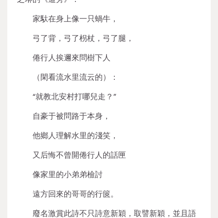
家馱在身上像一只蝸牛，
弓了背，弓了枴杖，弓了腿，
倦行人挨邇來問樹下人
（閑看流水里流云的）：
“就教北安村打哪兒走？”
自豪于被問路于本身，
他鄉人理解水里的淺笑，
又后悔不曾開倦行人的話匣
像家里的小弟弟檢討
遠方回來的哥哥的行篋。
廢名激賞此詩不只詩意新穎，取譬新穎，並且語