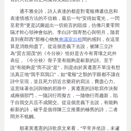
通不雅全詩，詩人表達的都是對電報傳遞信息和
表達情感方法的不信賴，最后一句“安得如電光，一閃
至君旁”更是試圖超出一切前言的阻擋，仿佛只要零間
隔才幹心領神會似的。李白詩“我寄愁心與明月，隨君
直到夜郎西”那種心物無
會議室出租
間的感到，在這里
算是消散殆盡了。從這個意義下去說，被陳三立許
為“質古淵茂”的《今分袂》恰好是古今有霄壤之此外
表征，《今分袂》骨子里有能夠是嶄新的詩。至于
說“有能夠是”而不說“是”，則是由於黃遵憲不單沒有想
法真正地“我手寫我口”，如“電報”之類的字眼都不讓在
詩中呈現，並且死力切近古樂府的寫法，費盡心力。
這意味著在詞與物的邪路中，黃遵憲的詩歌寫作決裂
成兩個部門，一隨詞行而擬古，一隨物行而趨新，陷
于自我交兵且不成開交。從這個意義下去說，有能夠
嶄新的詩，確乎是值得陳三立推重的極舊的詩，二者
間并不牴觸。
順著黃遵憲的詩歌原文來看，“平常并坐語，未遽