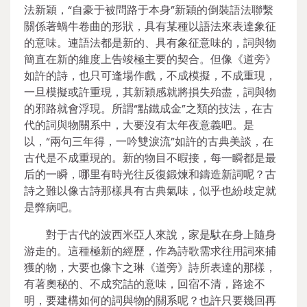
法新穎，“自豪于被問路于本身”新穎的倒裝語法聯繫
關係著蝸牛卷曲的形狀，具有某種以語法來表達象征
的意味。連語法都是新的、具有象征意味的，詞與物
簡直在新的維度上告竣極主要的契合。但像《道旁》
如許的詩，也只可逢場作戲，不成模擬，不成重現，
一旦模擬或許重現，其新穎感就將損失殆盡，詞與物
的邪路就會浮現。所謂“點鐵成金”之類的技法，在古
代的詞與物關系中，大要沒有太年夜意義吧。是
以，“兩句三年得，一吟雙淚流”如許的古典美談，在
古代是不成重現的。新的物目不暇接，每一瞬都是最
后的一瞬，哪里有時光往反復鍛煉和鑄造新詞呢？古
詩之難以像古詩那樣具有古典氣味，似乎也紛歧定就
是弊病吧。
對于古代的波西米亞人來說，家是馱在身上隨身
游走的。這種極新的經歷，作為詩歌需求往用詞來捕
獲的物，大要也像卞之琳《道旁》詩所表達的那樣，
有著奧秘的、不成究詰的意味，回宿不清，路途不
明，要建構如何的詞與物的關系呢？也許只要幾回再