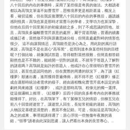
八十回后的內在的事務時，采用了某些很是奇異的做法。大都讀者
都以為高鶚文筆遠不如曹雪芹，思惟境界更是相距甚遠，概況上
看，確切這般，但在我反復瀏覽八十回后的內在的事務后，越讀越
感到怪異：高鶚也算是那時才當曹斗的學者，文學功力也算深摯，
但他在后四十回里展示的初級過錯之多，到了不成思議的田地。並
且，高鶚良多偏離曹雪芹原意的處所，屬于背道而馳，普通的續書
或修訂者，當然做不到與原書思緒分歧，但簡直處處對峙的情形也
很少。 這不由讓我猜忌，高鶚能否是決心為之。用此刻的風行語
來說，高鶚是不是在居心“高等黑”，從而到達本身某些特別的目標
呢？打個比喻，就像測試答題，答得都對當然很難，但簡直都答錯
顯然也是不不難的，能繞開一切對的謎底，不就等于答題人了解對
的謎底嗎？高鶚就是如許的答題人，他或許在心里很明白曹雪芹的
設法，甚至也是認同他的，但在實際的周遭的狀況下，為了讓《紅
樓夢》順遂出書，進而獲得普遍傳佈，就不得不把《紅樓夢》修正
成合適那時統治者需求的樣子。經由過程醜化曹雪芹底本設定的喜
劇終局來維護《紅樓夢》，或許是那時高鶚、程偉元的獨一選擇。
從這個邏輯上推理，《紅樓夢》后四十回的良多希奇內在的事務就
能懂得了。好比，在高鶚筆下，有丫鬟柳五兒的情節，但柳五兒在
前八十回曾經逝世了。讓逝世人回生，長短常初級的過錯，高鶚的
人物設定基礎是清楚的，應當不會記錯。可是，假如這是高鶚決心
為之的成果，事理就講得通了：居心浮現一些無傷年夜雅的過
錯，“領導”讀者由此深刻思慮，讓人們看出本身的良苦專心。…