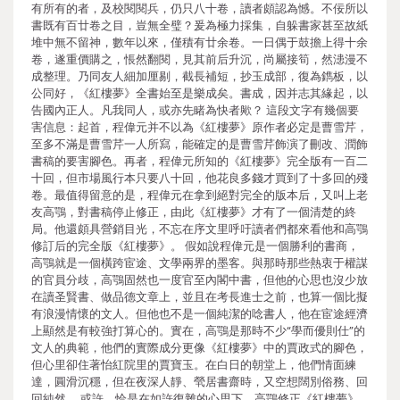
有所有的者，及校閱閱兵，仍只八十卷，讀者頗認為憾。不佞所以
書既有百廿卷之目，豈無全璧？爰為極力採集，自躲書家甚至故紙
堆中無不留神，數年以來，僅積有廿余卷。一日偶于鼓擔上得十余
卷，遂重價購之，悵然翻閱，見其前后升沉，尚屬接筍，然漶漫不
成整理。乃同友人細加厘剔，截長補短，抄玉成部，復為鐫板，以
公同好，《紅樓夢》全書始至是樂成矣。書成，因并志其緣起，以
告國內正人。凡我同人，或亦先睹為快者歟？ 這段文字有幾個要
害信息：起首，程偉元并不以為《紅樓夢》原作者必定是曹雪芹，
至多不滿是曹雪芹一人所寫，能確定的是曹雪芹飾演了刪改、潤飾
書稿的要害腳色。再者，程偉元所知的《紅樓夢》完全版有一百二
十回，但市場風行本只要八十回，他花良多錢才買到了十多回的殘
卷。最值得留意的是，程偉元在拿到絕對完全的版本后，又叫上老
友高鶚，對書稿停止修正，由此《紅樓夢》才有了一個清楚的終
局。他還頗具營銷目光，不忘在序文里呼吁讀者們都來看他和高鶚
修訂后的完全版《紅樓夢》。 假如說程偉元是一個勝利的書商，
高鶚就是一個橫跨宦途、文學兩界的墨客。與那時那些熱衷于權謀
的官員分歧，高鶚固然也一度官至內閣中書，但他的心思也沒少放
在讀圣賢書、做品德文章上，並且在考長進士之前，也算一個比擬
有浪漫情懷的文人。但他也不是一個純潔的唸書人，他在宦途經濟
上顯然是有較強打算心的。實在，高鶚是那時不少“學而優則仕”的
文人的典範，他們的實際成分更像《紅樓夢》中的賈政式的腳色，
但心里卻住著怡紅院里的賈寶玉。在白日的朝堂上，他們情面練
達，圓滑沉穩，但在夜深人靜、煢居書齋時，又空想闊別俗務、回
回純然。 或許，恰是在如許復雜的心思下，高鶚修正《紅樓夢》