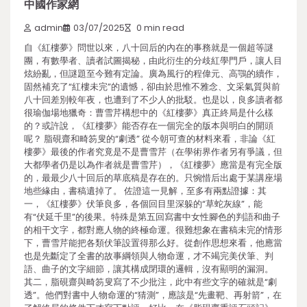
中國作家網
admin
03/07/2025
0 min read
自《紅樓夢》問世以來，八十回后的內在的事務就是一個超等謎
團，有數學者、讀者試圖揭秘，由此衍生的分歧紅學門戶，讓人目
炫紛亂，但謎題至今難有定論。廣為風行的程偉元、高鶚的續作，
固然補充了“紅樓未完”的遺憾，卻由於思惟不雅念、文采氣質與前
八十回差別較年夜，也遭到了不少人的批駁。也是以，良多讀者都
很瑜伽場地獵奇：曹雪芹構想中的《紅樓夢》真正終局是什么樣
的？或許說，《紅樓夢》能否存在一個完全的版本與明白的開頭
呢？ 脂硯齋和畸笏叟的“劇透” 從今朝可查的材料來看，非論《紅
樓夢》最後的作者究竟是不是曹雪芹（在學術界作者另有爭議，但
大都學者仍是以為作者就是曹雪芹），《紅樓夢》應當是有完全版
的，最最少八十回后的草底稿是存在的。只惋惜后出處于某講座場
地些緣由，書稿遺掉了。 佐證這一見解，至多有兩點證據：其
一，《紅樓夢》伏筆良多，各個回目里深躲的“草蛇灰線”，能
有“伏延千里”的後果。特殊是第五回寫書中女性腳色的判語和曲子
的相干文字，都對應人物的終極命運。很難想象在書稿未完的情形
下，曹雪芹能把各類伏筆設置得那么好。從創作思想來看，他應當
也是先斷定了全書的故事綱領與人物命運，才不竭完美伏筆、判
語、曲子的文字細節，讓其構成閉環的邏輯，沒有顯明的漏洞。
其二，脂硯齋與畸笏叟寫了不少批注，此中有些文字的確就是“劇
透”。他們對書中人物命運的“猜測”，應該是“先畫靶、再射箭”，在