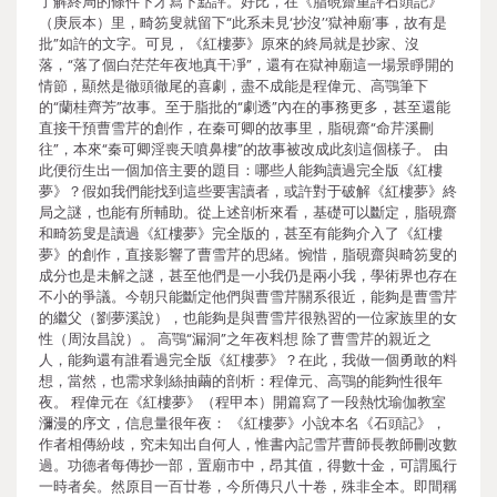
了解終局的條件下才寫下點評。好比，在《脂硯齋重評石頭記》
（庚辰本）里，畸笏叟就留下“此系未見‘抄沒’‘獄神廟’事，故有是
批”如許的文字。可見，《紅樓夢》原來的終局就是抄家、沒
落，“落了個白茫茫年夜地真干凈”，還有在獄神廟這一場景睜開的
情節，顯然是徹頭徹尾的喜劇，盡不成能是程偉元、高鶚筆下
的“蘭桂齊芳”故事。至于脂批的“劇透”內在的事務更多，甚至還能
直接干預曹雪芹的創作，在秦可卿的故事里，脂硯齋“命芹溪刪
往”，本來“秦可卿淫喪天噴鼻樓”的故事被改成此刻這個樣子。 由
此便衍生出一個加倍主要的題目：哪些人能夠讀過完全版《紅樓
夢》？假如我們能找到這些要害讀者，或許對于破解《紅樓夢》終
局之謎，也能有所輔助。從上述剖析來看，基礎可以斷定，脂硯齋
和畸笏叟是讀過《紅樓夢》完全版的，甚至有能夠介入了《紅樓
夢》的創作，直接影響了曹雪芹的思緒。惋惜，脂硯齋與畸笏叟的
成分也是未解之謎，甚至他們是一小我仍是兩小我，學術界也存在
不小的爭議。今朝只能斷定他們與曹雪芹關系很近，能夠是曹雪芹
的繼父（劉夢溪說），也能夠是與曹雪芹很熟習的一位家族里的女
性（周汝昌說）。 高鶚“漏洞”之年夜料想 除了曹雪芹的親近之
人，能夠還有誰看過完全版《紅樓夢》？在此，我做一個勇敢的料
想，當然，也需求剝絲抽繭的剖析：程偉元、高鶚的能夠性很年
夜。 程偉元在《紅樓夢》（程甲本）開篇寫了一段熱忱瑜伽教室
瀰漫的序文，信息量很年夜： 《紅樓夢》小說本名《石頭記》，
作者相傳紛歧，究未知出自何人，惟書內記雪芹曹師長教師刪改數
過。功德者每傳抄一部，置廟市中，昂其值，得數十金，可謂風行
一時者矣。然原目一百廿卷，今所傳只八十卷，殊非全本。即間稱