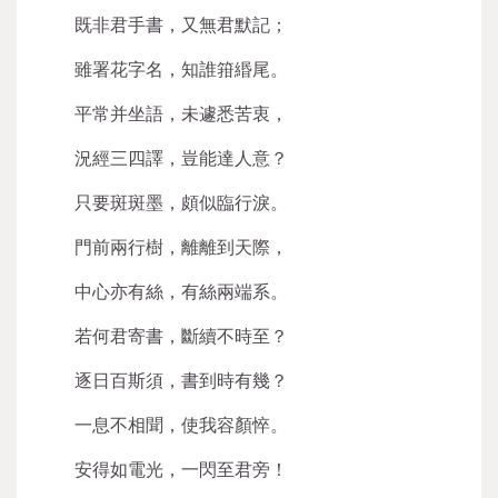
既非君手書，又無君默記；
雖署花字名，知誰箝緡尾。
平常并坐語，未遽悉苦衷，
況經三四譯，豈能達人意？
只要斑斑墨，頗似臨行淚。
門前兩行樹，離離到天際，
中心亦有絲，有絲兩端系。
若何君寄書，斷續不時至？
逐日百斯須，書到時有幾？
一息不相聞，使我容顏悴。
安得如電光，一閃至君旁！