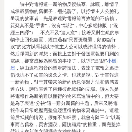
詩中對電報這一新的物反復描摹、詠嘆，離情早
成承載新物的舊框子，襯托罷了。以抒懷主人公臉孔
呈現的敘事者，先是表達對電報前言效能的不信賴，
質疑其不是“手書”，沒有“默記”，中心多經轉販（“況
經三四譯”），不克不及“達人意”；接著又對生疏的事
物停止回化處置，經由過程“只要斑斑墨，頗似臨行
淚”的比方賦電報以抒懷主人公可以或許懂得的情勢，
然后睜開新的聯想；而接上去對于發送電報要用到的
電線，卻當成極為熟習的事物了，以“思”進“絲”
小樹
屋
，經由過程諧音的樂府詩技法，表達了電報之迅捷
仍抵抗不了如電的懷念之情。也就是說，對于電報這
一新的物，對于其帶來的新的信息傳遞方法和情感表
達方法，詩歌表達了兩種彼此牴觸的立場。詩人先是
將電報作為新的難以懂得的物來寫進詩中的，但大要
是為了表達“分袂”這一難分新舊的主題，后來又將電
報作為日常經歷完整曾經懂得的物來寫進詩中。這種
前后牴觸的情況，假如不加細察，就會有陳三立“以新
事而合舊格，質古淵茂，隱惻繾綣”的推重，而完整掉
臂詩人在新舊之間擺佈支絀的情狀了。