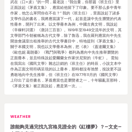
武在（口+犮）”的一問，嚴老說：“我估量，你那篇《班主任》里
正面說起《茅盾文集》，應當給他留下了印象。要不那么多中青年
作家，他怎么單問你在不在？” 我的《班主任》，里面說起了諸多
文學作品的書名，我將應當讓下一代，起首是讓中先生瀏覽的代表
性冊本，開列了出來。以文學冊本為例，中國古典文明，我說起
《辛稼軒詞選》《唐詩三百首》。1919年至1949交流年的文明，其
文學部門今朝被稱為古代文學，除了魯迅，我在羅列應當向中先生
開放會議室出租推舉的古代文學書目中，特地提到《茅盾文集》。
關于本國文明，我也以文學冊本為例，把《表》《蓋達爾文集》
《歐也妮·葛朗臺》《戰鬥與戰爭》都列為應向中先生推舉瀏覽的
正面冊本，並且特殊說起愛爾蘭女作家伏尼契的《牛虻》。 需知
在我寫出《國民文學》雜志註銷的《班主任》的時辰，小說文本中
作為正面文明符碼呈現的以上冊本，那時都沒有弛禁，按說更不該
勇敢地向中先生推舉，但《班主任》在1977年11月的《國民文學》
上印出了這些書名，茅盾應當也是瀏覽者之一，十年騷亂至那時，
《茅盾文集》被正面說起，應是第一次。…
WEATHER
誰能夠見過完找九宮格見證全的《紅樓夢》？–文史–