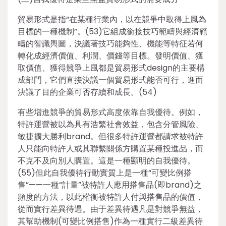
貿易形式是指“在某種行業內，以在競爭中取得上風為
目標的一種機制”。(53)它組成銜接技巧範疇與經濟範
疇的智識輿圖，決議著技巧能夠性、機能等特征若何
轉化成經濟價值、利潤、價錢等目標。發明價值、獲
取價值、獲得競爭上風都是貿易形式design的主要構
成部門，它們直接決議一個貿易形式能否可行，進而
決議了目的企業可否存續和成長。(54)
有些增進競爭的貿易形式高度依靠自我優待。例如，
特許運營被以為具有浩繁社會效益，包含分管風險、
敏捷擴大勝利brand。但很多特許運營都請求被特許
人只能向特許人或其聯繫關係方購置某種投進品，而
不克不及向別人購置。這是一種顯明的自我優待。
(55)但此自我優待行動實質上是一種“可變比例搭
售”——一種“計量”被特許人應用搭售品(即brand)之
頻度的方法，以此權衡被特許人付與搭售品的價值，
從而實行差異待遇。由于差異待遇凡是對競爭無益，
其幫助機制(可變比例搭售)作為一種實行二級差異待