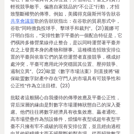
輕視競爭敵手、偏惠自家競品的“不公正”行動，才招
致壟斷權勢的傳導。例如，美國得克薩斯州等告狀谷
共享會議室
歌的告狀狀指出：在谷歌的貿易形式中，
谷歌“同時擔負投球手、擊球手和裁判”。(21)麗娜·可
汗明白指出，“安排性數字平臺的一個配合特征是，它
們橫跨多條營業線停止整合，是以同時運營著平臺并
在之上發賣本身的產物和辦事。這種構造招致安排位
置的平臺與依靠它們的某些運營者直接競爭，構成好
處沖突，平臺可應用此沖突穩固其位置、壓抑競爭、
遏制立異”。(22)歐盟《數字市場法案》則直接將“確
保歐盟數字財產中存在守門人的市場具有可競爭性和
公正性”作為立法目標。(23)
批駁者這般關心自我優待的傳導效應及平臺公正性，
背后深層的緣由是對數字市場運轉狀態自己的深入憂
慮。他們往往將數字經濟具有收集效應、贏者通吃、
高市場壁壘作為預設條件，煩惱年夜型或超年夜型平
臺不只擁有牢不成破的現有安排位置，並且經由過程
向其他範疇擴大而不竭壟斷相鄰市場，從而招致數字