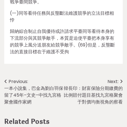
戰爭臺間競爭。
(一)同等看待任務與反壟斷法維護競爭的立法目標相
悖
歸納綜合制止自我優待或許請求平臺同等看待本身的
下流部分與其競爭敵手，本質是迫使平臺把本身享有
的競爭上風分送朋友給競爭敵手。(69)但是，反壟斷
法的直接目標在于維護不受拘
Post
Previous:
Next:
一本小說集，巴金為劉白羽保
韓長印：財富保險分期繳費的
navigation
留了45年–文史–中找九宮格
比例賠付題目基找九宮格聚會
聚會國作家網
于對價均衡視角的察看
Related Posts