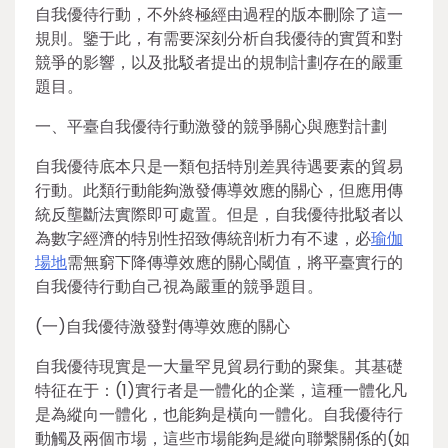
自我優待行動，不外終極經由過程的版本刪除了這一
規則。鑒于此，有需要深刻分析自我優待的實質和對
競爭的影響，以及批駁者提出的規制計劃存在的嚴重
題目。
一、平臺自我優待行動激發的競爭關心與應對計劃
自我優待底本只是一類包括特別差異待遇要素的貿易
行動。此類行動能夠激發傳導效應的關心，但應用傳
統反壟斷法實際即可處置。但是，自我優待批駁者以
為數字經濟的特別性招致傳統剖析力有不逮，必
瑜伽
場地
需無窮下降傳導效應的關心閾值，將平臺實行的
自我優待行動自己視為嚴重的競爭題目。
(一)自我優待激發對傳導效應的關心
自我優待現實是一大量罕見貿易行動的聚集。其基礎
特征在于：(1)實行者是一體化的企業，這種一體化凡
是為縱向一體化，也能夠是橫向一體化。自我優待行
動觸及兩個市場，這些市場能夠是縱向聯繫關係的(如