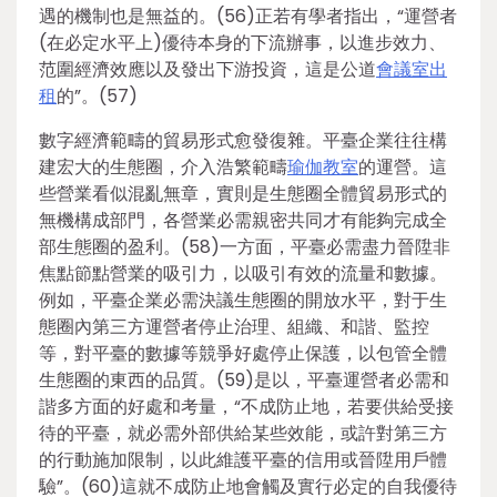
遇的機制也是無益的。(56)正若有學者指出，“運營者
(在必定水平上)優待本身的下流辦事，以進步效力、
范圍經濟效應以及發出下游投資，這是公道
會議室出
租
的”。(57)
數字經濟範疇的貿易形式愈發復雜。平臺企業往往構
建宏大的生態圈，介入浩繁範疇
瑜伽教室
的運營。這
些營業看似混亂無章，實則是生態圈全體貿易形式的
無機構成部門，各營業必需親密共同才有能夠完成全
部生態圈的盈利。(58)一方面，平臺必需盡力晉陞非
焦點節點營業的吸引力，以吸引有效的流量和數據。
例如，平臺企業必需決議生態圈的開放水平，對于生
態圈內第三方運營者停止治理、組織、和諧、監控
等，對平臺的數據等競爭好處停止保護，以包管全體
生態圈的東西的品質。(59)是以，平臺運營者必需和
諧多方面的好處和考量，“不成防止地，若要供給受接
待的平臺，就必需外部供給某些效能，或許對第三方
的行動施加限制，以此維護平臺的信用或晉陞用戶體
驗”。(60)這就不成防止地會觸及實行必定的自我優待