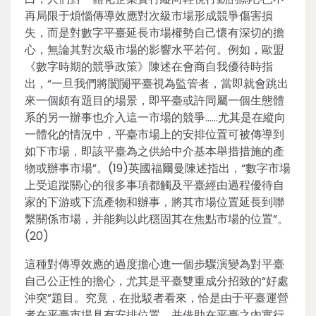
再局限于煩惱傳導效應對次級市場形成競爭傷害損
失，而是對數字平臺延長市場權勢自己懷有深切的擔
心，無論其對次級市場的影響水平若何。例如，歐盟
《數字時期的競爭政策》陳述在會商自我優待時指
出，“一旦我們將闤闠平臺視為監管者，當即就會跳出
來一個頗有題目的場景，即平臺或許同屬一個生態體
系的另一辦事也介入這一市場的競爭……尤其是在縱向
一體化的情況中，平臺市場上的安排位置可被傳導到
如下市場，即該平臺為之供給中介基本舉措措施的產
物或辦事市場”。(19)英國福爾曼陳述指出，“數字市場
上受追蹤關心的很多事項都觸及平臺經由過程優待自
家的下游或下流產物和辦事，將其市場位置延長到聯
繫關係市場，并能夠以此穩固其在焦點市場的位置”。
(20)
這種對傳導效應的過度擔心進一個步驟演變為對平臺
自己公正性的擔心，尤其是平臺雙重成分招致的“好處
沖突”題目。究竟，在批駁者看來，恰是由于平臺運營
者在平臺市場具有安排位置，并借助在平臺之內實行