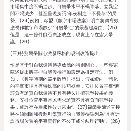
市場集中度不竭進步、可競爭水平不竭降落、立異空
間不竭減少，甚至呈現所謂“年夜樹之下不長草”的局
勢。(24)例如，歐盟《數字市場法案》明白將傳導效
應視作數字市場缺少“可競爭性”的最基礎緣由。(25)
但是，這一條件能否廣泛成立，現實上存在宏大爭
議。(26)
(三)特別競爭關心激發嚴格的規制改造提出
恰是基于對自我優待傳導效應的特別關心，一些專家
陳述提出將某些自我優待行動設定為推定守法。例
如，《數字時期的競爭政策》提出，假如縱向一體化
的平臺市場具有特殊高的技巧壁壘，安排位置平臺“應
該負有證實自我優待不具有持久排擠競爭後果的義
務。安排位置平臺是以需求證實不具有負面競爭後
果，或許存在壓服性效力來由”。(27)福爾曼陳述直接
將在線闤闠和搜刮引擎實行的自我優待羅列為“具有計
謀市場位置的平臺實行的不公正或分歧理行動”。(28)