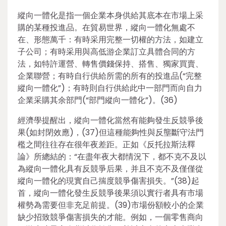
縱向一體化是指一個企業本身供給其底本在市場上采
購的某種投進品。在貿易世界，縱向一體化無處不
在、形態萬千：有時采用完整一切權的方法，如建立
子公司；有時采用與高低游企業訂立具體合同的方
法，如特許運營、轉售價錢保持、搭售、獨家買賣、
企業聯營；有時自行供給所需的所有的投進品(“完整
縱向一體化”)；有時則自行供給此中一部門而向自力
企業采購其余部門(“部門縱向一體化”)。(36)
經濟學提醒出，縱向一體化當然有能夠發生反競爭後
果(如封閉效應)，(37)但這種能夠性與反壟斷守法門
檻之間往往存在很年夜差距。正如《反托拉斯法釋
論》所總結的：“在盡年夜大都情況下，都不克不及以
為縱向一體化具有反競爭后果，并且不克不及僅僅從
縱向一體化的現實自己揣度競爭傷害損失。”(38)起
首，縱向一體化發生反競爭後果須以實行者具有市場
權勢為需要但非充足前提。(39)市場份額較小的企業
缺少招致競爭傷害損失的才能。例如，一個零售商向