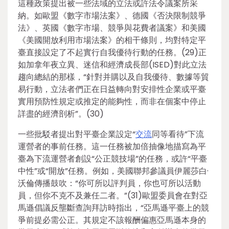
這種政策提出被一些法域的立法或許法令議案所采
納。如歐盟《數字市場法案》、德國《否決限制競爭
法》、英國《數字市場、競爭與花費者議案》和美國
《美國開放利用市場法案》的相干條則，均對特定平
臺直接設定了不起實行自我優待行動的任務。(29)正
如加拿年夜立異、迷信和經濟成長部(ISED)對此立法
趨向總結的那樣，“針對并購以及自我優待、數據等貿
易行動，立法者們正在日益轉向對安排性企業或平臺
實用預防性規定或推定的能夠性，而非在個案中停止
詳盡的經濟剖析”。(30)
一些批駁者提出對平臺企業設定“
交流
同等看待”下流
運營者的事前任務。這一任務被加倍抽像地描寫為平
臺為下流運營者創設“公正競技場”的任務，或許“平臺
中性”或“開放”任務。例如，美國聯邦參議員伊麗莎白·
沃倫傳播鼓吹：“你可所以評判員，你也可所以活動
員，但你不克不及兼任二者。”(31)歐盟委員會在對亞
馬遜倡議反壟斷查詢拜訪時指出，“亞馬遜平臺上的競
爭前提必需公正。其規定不該報酬偏惠亞馬遜本身的