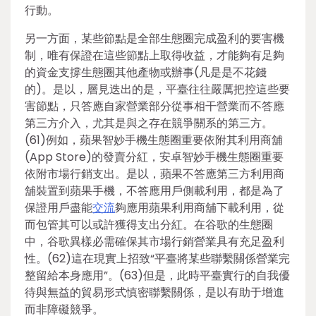
行動。
另一方面，某些節點是全部生態圈完成盈利的要害機
制，唯有保證在這些節點上取得收益，才能夠有足夠
的資金支撐生態圈其他產物或辦事(凡是是不花錢
的)。是以，層見迭出的是，平臺往往嚴厲把控這些要
害節點，只答應自家營業部分從事相干營業而不答應
第三方介入，尤其是與之存在競爭關系的第三方。
(61)例如，蘋果智妙手機生態圈重要依附其利用商舖
(App Store)的發賣分紅，安卓智妙手機生態圈重要
依附市場行銷支出。是以，蘋果不答應第三方利用商
舖裝置到蘋果手機，不答應用戶側載利用，都是為了
保證用戶盡能
交流
夠應用蘋果利用商舖下載利用，從
而包管其可以或許獲得支出分紅。在谷歌的生態圈
中，谷歌異樣必需確保其市場行銷營業具有充足盈利
性。(62)這在現實上招致“平臺將某些聯繫關係營業完
整留給本身應用”。(63)但是，此時平臺實行的自我優
待與無益的貿易形式慎密聯繫關係，是以有助于增進
而非障礙競爭。