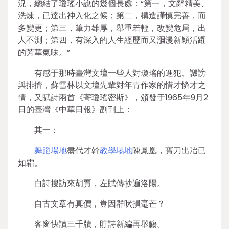
況，總結了瓊瑤小說的幾個長處：“第一，文辭精美、
洗煉，已達出神入化之候；第二，構造謹慎完善，而
多變更；第三，筆力雄厚，舉重若輕，改變危局，出
人不測；第四，有深入的人生經歷而又瀰漫新穎活躍
的芳華氣味。”
有感于那時臺灣文壇一些人對瓊瑤的進犯、譭謗
與排擠，蘇雪林以文壇先輩對年青作家的惜才憐才之
情，又賦詩兩首《寄瓊瑤密斯》，頒發于1965年9月2
日的臺灣《中華日報》副刊上：
其一：
舞蹈場地
盡代才幹
教學場地
陳鳳凰，寶刀出冶已
如霜。
白詩搜訪來胡賈，左賦傳抄遍洛陽。
自古文章有真價，豈因群吠損毫芒？
客窗快讀三千牘，貯詩新編再舉觴。