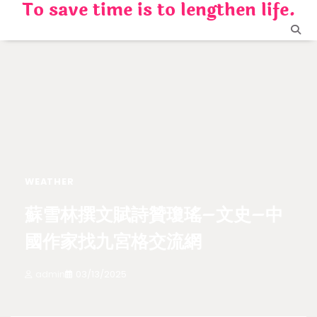
To save time is to lengthen life.
Skip
to
content
WEATHER
蘇雪林撰文賦詩贊瓊瑤–文史–中
國作家找九宮格交流網
admin
03/13/2025