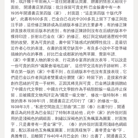
時，或許幾十年前兩人一道往開通書店買書、贈書的情形又顯現于
面前。 開通書店第四版：批注保留可貴史料 巴金躲書中有一本
1935年開通書店第四版《家》，封面題：“這是第四版 十版代序
缺”。此書有600多頁，巴金自己在此中200多頁上留下了修正與批
注手跡，這些修正陳跡成為后續版本修正的主要參考，有的修正陳
跡直接表現前后版本的差別，有的修正陳跡則沒有在后續的版本中
獲得印證，折射出巴金在《家》的修正、校訂與定稿經過歷程中間
態的改變。更為可貴的是，書中留下隨感式的闡釋性批注，是最切
近作者心坎的表達。在書的首尾空缺頁中，有良多小說中不曾準確
描繪的內在的事務，好比巴金成都家的地輿草圖、覺新年譜、
《家》中重要人物的輩分表、行花酒令宴席的座次表等，可以說是
一份可貴的寫作“備聚會場地忘錄”。 這些罕交流有的手跡材料，不
單在第一版的《家》中看不到，在后續版本中也沒有直接表現，它
們是巴金以作者與讀者雙重成分瀏覽《家》時留下的，是摸索作家
創作思緒的可貴一手材料。正因其稀見與可貴，巴金將該書捐贈給
了中國古代文學館，中國古代文學館作為手稿類館躲一級品停止保
留，后被國度文物局評定為“國度一級文物”。 修改一版特制本：精
致的善本 1938年1月，開通書店正式印行了《家》的修改一版。
1938年3月，“私密空間急流三部曲”第二部《春》出書刊行，開通
書店為此特意為巴金裝訂了特制本送給他，此中《家》的外殼封面
用的是淺褐色的綢緞面，刺繡以深褐色的五角楓葉為圖案，封面無
字，只是書脊有一燙金“家”字。 《春》的外殼封面選用淺綠色綢緞
面，配以茶綠色五角楓葉圖案，封面異樣無字，書脊燙金“春”字，
典雅奪目。后離開了1940年4月巴金的《秋》出書了，開通書店又