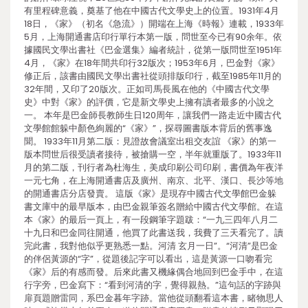
有里程碑意義，奠基了他在中國古代文學史上的位置。1931年4月
18日，《家》（初名《急流》）開端在上海《時報》連載，1933年
5月，上海開通書店印行單行本第一版，問世至今已有90余年。依
據國民文學出書社《巴金選集》編者統計，從第一版問世至1951年
4月，《家》在18年間共印行32版次；1953年6月，巴金對《家》
修正后，該書由國民文學出書社從頭排版印行，截至1985年11月的
32年間，又印了20版次。正如司馬長風在他的《中國古代文學
史》中對《家》的評價，它是新文學史上擁有讀者最多的小說之
一。 本年是巴金師長教師生日120周年，讓我們一路走近中國古代
文學館館躲中顏色絢麗的“《家》”，探尋圖書版本背后的舊事逸
聞。 1933年11月第二版：見證故會議室出租交友誼 《家》的第一
版本問世后很受讀者接待，被搶購一空，半年就重版了。1933年11
月的第二版，刊行者為杜海生，美成印刷公司印刷，書價為年夜洋
一元七角，在上海開通書店及廣州、南京、北平、漢口、長沙等地
的開通書店分店發賣。 這版《家》是現存中國古代文學館巴金躲
書文庫中的最早版本，由巴金親筆簽名贈給中國古代文學館。在這
本《家》的最后一頁上，有一段鋼筆字題跋：“一九三四年八月二
十九日和巴金同往開通，他買了此書送我，我費了三天看完了。讀
完此書，我對他似乎更熟悉一點。河清 玄月一日”。“河清”是巴金
的伴侶黃源的“字”，從題後記字可以看出，這是黃源一口吻看完
《家》后的有感而發。后來此書又機緣偶合地回到巴金手中，在這
行字旁，巴金寫下：“看到河清的字，覺得親熱。”這句話的字跡與
扉頁題贈雷同，系巴金暮年字跡。當他從頭翻看這本書，睹物思人