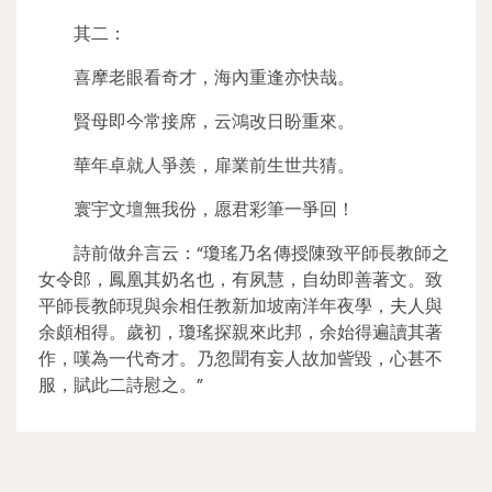
其二：
喜摩老眼看奇才，海內重逢亦快哉。
賢母即今常接席，云鴻改日盼重來。
華年卓就人爭羨，扉業前生世共猜。
寰宇文壇無我份，愿君彩筆一爭回！
詩前做弁言云：“瓊瑤乃名傳授陳致平師長教師之
女令郎，鳳凰其奶名也，有夙慧，自幼即善著文。致
平師長教師現與余相任教新加坡南洋年夜學，夫人與
余頗相得。歲初，瓊瑤探親來此邦，余始得遍讀其著
作，嘆為一代奇才。乃忽聞有妄人故加訾毀，心甚不
服，賦此二詩慰之。”