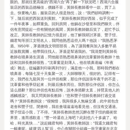
眼的。那就往更高級的“西湖六合”再了解一下狀況吧！西湖六合服
裝店的西裝品德極佳，價錢不菲，黃師長教師看中一款，買了上
去。快要晚八點，服裝店的人很是熱忱，說：“我們頓時調劑一
下，隨后就把西裝送到賓館。” 黃師長教師買好西裝，似乎完成了
一件年夜事，如釋重負。回到房間，他躺在沙發里和我們聊天，伴
侶有意間提起一些有關他的風聞，黃師長教師聽后笑了，趕忙予以
改正。黃師長教師的記憶力很是好，他了解我研討茅盾、豐子愷、
錢君匋等浙江文明名人，我問他熟悉這些人嗎？他說：“我熟悉茅
盾。1950年，茅盾擔負文明部部長，為了讓我餐與加入多數平易
近族觀賞團，他帶我往找人。茅盾是幫過我的。”我清楚到黃師長
教師在噴鼻港生涯過，問他能否熟悉噴鼻港的沈葦窗師長教師？他
說和沈師長教師很熟，“沈葦窗是刻薄人，他在噴鼻港編《年夜
成》雜志，從編纂到印刷再到刊行，滿是他一小我。那時我們都在
噴鼻港，每隔七至十天集聚一次，大師聊聊天，很好的。記得有一
次，我們在九龍與另一位伴侶相聚，那位伴侶說張年夜千的不是，
沈葦窗和他爭辯起來，到最后拂衣而往。我對那位伴侶說，你怎么
這么措辭？那位伴侶也有點后悔，說本身措辭太直，掉臂及他人的
感觸感染”。 我又問黃師長教師：“您和豐子愷師長教師打過交道
嗎？”黃師長教師說：“很惋惜，我與很多人無緣交通，此中就包含
老舍和豐子愷。閉會時，我在會場遠遠地看見他，但沒有交通過。
豐子愷這小我，了不得。”黃師長教師忽然沉醉在豐子愷的藝術世
界里，進而感歎道：“豐一吟還在上海吧？此刻也八十多歲了。哈
哈，時光真快……” 說起錢君匋時，黃師長教師說：“我還欠錢君匋
一幅畫呢。破壞‘四人幫’后，中心有關部分組織一批字畫家在北京