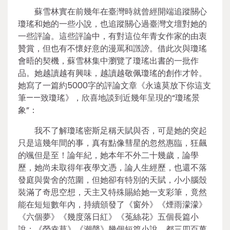
蘇雪林實在前幾年在臺灣時就曾經開端追蹤關心
瓊瑤和她的一些小說，也追蹤關心過臺灣文壇對她的
一些評論。這些評論中，有對這位年青女作家的由衷
贊賞，但也有不懷好意的漫罵和譭謗。借此次與瓊瑤
會晤的契機，蘇雪林集中瀏覽了瓊瑤出書的一批作
品。她越讀越有興味，越讀越敬佩瓊瑤的創作才幹。
她寫了一篇約5000字的評論文章《永遠莫放下你這支
筆——致瓊瑤》，欣喜地談到近幾年呈現的“瓊瑤景
象”：
我不了解瓊瑤密斯足稱天賦與否，可是她的突起
只是這幾年間的事，真有點像彗星的忽然惠臨，狂飆
的颯但是至！論年紀，她本年不外二十幾歲，論學
歷，她尚未取得年夜學文憑，論人生經歷，也還不落
發庭與黌舍的范圍，但她卻有特別的天賦，小小腦殼
裝滿了奇思空想，天主又特殊賜給她一支彩筆，竟然
能在短短數年內，持續頒發了《窗外》《煙雨濛濛》
《六個夢》《幾度落日紅》《菟絲花》五個長篇小
說；《榮幸草》《潮聲》幾個短篇小說，都三四百萬