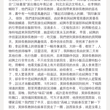
目“三味書屋”派出幾位年青記者，到北京采訪文明名人。在李輝的
輔助下，他們采訪了黃師長教師，還給我帶來黃師長教師的簽名
本，書中有一句很是風趣的話：“搬起石頭砸他人的腳。”我印象深
入。 很快，我們達到紹興城區。由於事前與紹興電視臺的黃臺長
聯絡接觸過，我們直接往紹興飯館，紹興市委宣揚部和紹興電視臺
的引導曾經在飯館等待。沒過多久，《文報告請示》的周毅也從上
海特地趕來與我們同業，她是研討黃永玉的專家。 早晨，紹興的
伴侶宴請黃師長教師一行，吃完飯，我們便到黃師長教師的房間聊
天。黃師長教師的興趣很高，看伴侶坐在對面，突然來了創作沖
動，拿起茶幾上的便簽畫了一幅肖像速寫。大師一看，都笑了，人
物特色抓得極準，活靈活現。 夜深了，我和鮑社長由於第二天有
其他任務，先行告辭，前往杭州。后來我聽伴侶說，黃師長教師的
紹興之行非常出色，不只在安昌古鎮寫生，還到小飯店品嘗特點小
吃。用餐時，他看見飯店墻上有片若隱若現的水痕，讓人拿來墨汁
和羊毫，沿著水痕的走向涂涂抹抹。紛歧會兒，一幅水墨畫呈現
了，世人驚喜異常，成績一段嘉話。黃師長教師只在紹興住了幾
天，卻非常中意紹興的風景，甚至打算買房假寓！陪伴的人趕緊搖
手，設法才未釀成實際。 11月28日，黃師長教師回到杭州，下榻西
湖邊的賓館，那里周遭的狀況清幽，處所也年夜，可以隨時往裡面
逛逛。當晚，我們在“味莊”就餐，或許是有些勞頓，黃師長教師沒
吃幾口，就預備回賓館歇息。可方才進房間，他突然想買西裝，往
哪家店呢？我們想了半天，提出他往“高峻上”的銀泰百貨了解一下
狀況，黃師長教師在銀泰百貨走了一圈，說西裝良多，就是沒看上