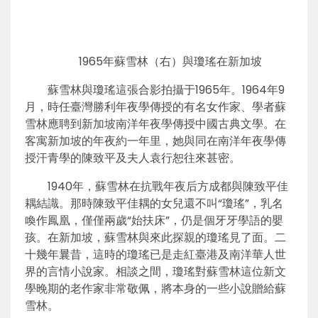
1965年蘇雪林（右）與瓊瑤在新加坡
蘇雪林與瓊瑤這張合影拍攝于1965年。1964年9
月，時任臺灣勝利年夜學傳授的有名女作家、學者蘇
雪林應聘到新加坡南洋年夜學傳授中國古典文學。在
客寓新加坡的年夜約一年里，她與同在南洋年夜學傳
授汗青學的陳致平及夫人袁行恕往來甚密。
1940年，蘇雪林在抗戰年夜后方成都與陳致平佳
耦結識。那時陳致平佳耦的女兒還不叫“瓊瑤”，乳名
喚作鳳凰，僅僅兩歲“始扶床”，仍是個牙牙學語的嬰
孩。在新加坡，蘇雪林與來此探親的瓊瑤見了面。二
十幾年曩昔，這時的瓊瑤已是走紅臺港及南洋華人世
界的言情小說家。相談之間，瓊瑤對蘇雪林這位新文
學晚期的老作家非常敬佩，將本身的一些小說贈給蘇
雪林。