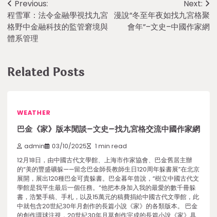
Post
Previous:
Next:
程雪軍：法令金融學視找九宮
漫說“冬至年夜如找九宮格聚
navigation
格野中金融科技的監管窘境與
會年”–文史–中國作家網
體系管理
Related Posts
WEATHER
巴金《家》版本閒談–文史–找九宮格交流中國作家網
admin
03/10/2025
1 min read
12月18日，由中國古代文學館、上海市作家協會、巴金舊居主辦
的“美的豐盛礦躲——留念巴金師長教師生日120周年躲書展”在北京
展開，展出120種巴金可貴躲書。巴金暮年曾說，“樹立中國古代文
學館是我平生最后一個任務。”他把本身加入我的最愛的數千冊躲
書，浩繁手稿、手札，以及15萬元的稿費捐給中國古代文學館，此
中就包含20世紀30年月創作的長篇小說《家》的各類版本。 巴金
的創作環球注視，20世紀30年月草創作完成的長篇小說《家》具