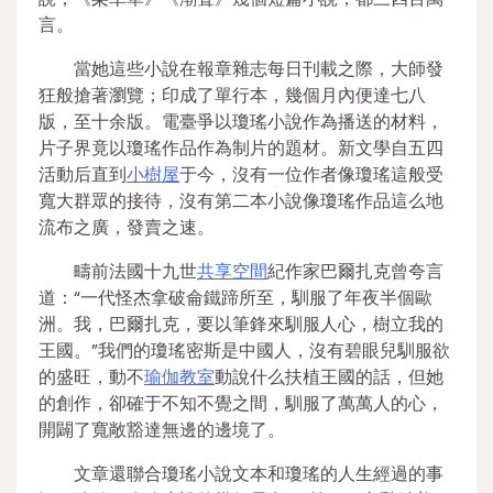
言。
當她這些小說在報章雜志每日刊載之際，大師發
狂般搶著瀏覽；印成了單行本，幾個月內便達七八
版，至十余版。電臺爭以瓊瑤小說作為播送的材料，
片子界竟以瓊瑤作品作為制片的題材。新文學自五四
活動后直到
小樹屋
于今，沒有一位作者像瓊瑤這般受
寬大群眾的接待，沒有第二本小說像瓊瑤作品這么地
流布之廣，發賣之速。
疇前法國十九世
共享空間
紀作家巴爾扎克曾夸言
道：“一代怪杰拿破侖鐵蹄所至，馴服了年夜半個歐
洲。我，巴爾扎克，要以筆鋒來馴服人心，樹立我的
王國。”我們的瓊瑤密斯是中國人，沒有碧眼兒馴服欲
的盛旺，動不
瑜伽教室
動說什么扶植王國的話，但她
的創作，卻確于不知不覺之間，馴服了萬萬人的心，
開闢了寬敞豁達無邊的邊境了。
文章還聯合瓊瑤小說文本和瓊瑤的人生經過的事