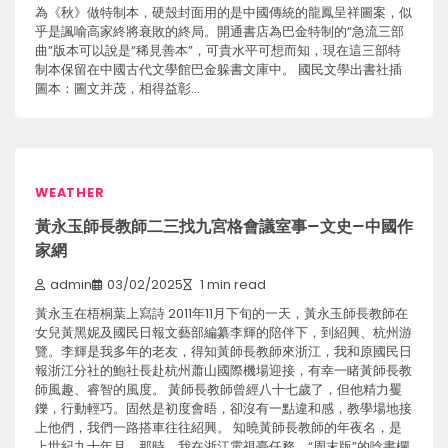
為《秋》做特制本，硬殼封面用的是中國傳統的龍鳳呈祥圖案，似
乎是諷喻高家終將衰敗的終局。開通書店為巴金特制的“急流三部
曲”版本可以說是“稀見善本”，可貴水平可想而知，現在這三部特
制本保留在中國古代文學館巴金躲書文庫中。 國民文學出書社插
圖本：圖文并茂，相得益彰…
WEATHER
黃永玉師長教師二三找九宮格會議室事–文史–中國作
家網
admin
03/02/2025
1 min read
黃永玉在梧桐葉上寫詩 2011年11月下旬的一天，黃永玉師長教師在
女兒黃黑妮及國民日報文藝部編纂李輝的陪伴下，到紹興、杭州游
覽。李輝是我多年的老友，得知黃師長教師來浙江，我和原國民日
報浙江分社的鮑社長赴杭州蕭山國際機場迎接，有幸一睹黃師長教
師風趣、睿智的風度。 黃師長教師曾經八十七歲了，但他精力矍
鑠，行動輕巧。固然是初度會晤，卻沒有一點違和感，教學場地接
上他們，我們一路搭車往往紹興。 知曉黃師長教師的年夜名，是
上世紀九十年月。那時，我在浙江電視臺任務，“周末版”的唸書欄