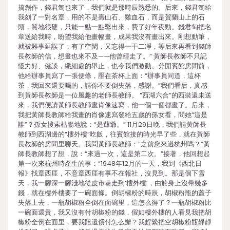
搞創作，錢君匋也來了，我們就是那時辰熟悉的。后來，錢君匋給
我刻了一對名章，用的不是壽山石、雞血石，而是賀蘭山上的石
頭，質地很硬，只能一點一點鑿出來，費了好年夜勁。錢君匋把名
章送給我時，盼望我給他畫幅畫，成果我沒有畫出來。剛想動筆，
就被雜事延誤了；有了空閑，又忘得一干二凈，等后來再看到錢師
長教師的信，想畫也來不及——他曾經走了。” 黃師長教師不只記
憶力好、健談，纖細處的舉止，也令我們激動。分開賓館房間前，
他給辦事員寫了一張便條，壓在茶杯上面：“辦事員同道，這杯
茶，我回來還要喝的，請你不要倒失落，感謝。”我們看后，真感
到黃師長教師是一位風趣的老師長教師。 “西湖六合”的西裝還未送
來，我們便請黃師長教師畫肖像速寫，他一個一個都畫了。后來，
我把黃師長教師給我畫的肖像速寫發給五歲的孫女看，問她“這是
誰”？孫女搜索枯腸地說：“是爺爺。” 11月29日晚，我們請黃師長
教師到西湖邊的“樓外樓”吃飯，往賓館接的時光早了些，就在黃師
長教師的房間里聊天。我問黃師長教師：“之前您來過杭州嗎？”黃
師長教師想了想，說：“來過一次，這是第二次。”接著，他回想起
第一次來杭州時產生的事：“1948年12月的一天，我到《西北日
報》找章西厓，不意章西厓有事不在報社，沒見到。那是個下雪
天，我一腳深一腳淺地從皮市巷走到‘樓外樓’，由於身上沒帶幾多
錢，就在樓外樓要了一碗面條。倒胡椒粉的時辰，胡椒粉瓶的蓋子
失落上去，一瓶胡椒粉全倒在面碗里，這怎么得了？一瓶胡椒粉比
一碗面還貴，我又沒有付胡椒粉的錢，假如樓外樓的人看見我把胡
椒粉全倒在面里，要我賠還償付怎么辦？我趕緊把空胡椒粉瓶靜靜