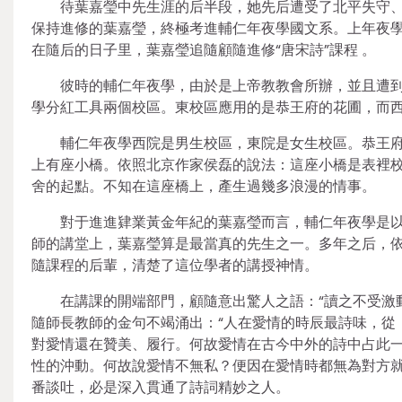
待葉嘉瑩中先生涯的后半段，她先后遭受了北平失守、
保持進修的葉嘉瑩，終極考進輔仁年夜學國文系。上年夜
在隨后的日子里，葉嘉瑩追隨顧隨進修“唐宋詩”課程 。
彼時的輔仁年夜學，由於是上帝教教會所辦，並且遭到
學分紅工具兩個校區。東校區應用的是恭王府的花圃，而
輔仁年夜學西院是男生校區，東院是女生校區。恭王
上有座小橋。依照北京作家侯磊的說法：這座小橋是表裡
舍的起點。不知在這座橋上，產生過幾多浪漫的情事。
對于進進肄業黃金年紀的葉嘉瑩而言，輔仁年夜學是
師的講堂上，葉嘉瑩算是最當真的先生之一。多年之后，
隨課程的后輩，清楚了這位學者的講授神情。
在講課的開端部門，顧隨意出驚人之語：“讀之不受激
隨師長教師的金句不竭涌出：“人在愛情的時辰最詩味，從
對愛情還在贊美、履行。何故愛情在古今中外的詩中占此
性的沖動。何故說愛情不無私？便因在愛情時都無為對方就
番談吐，必是深入貫通了詩詞精妙之人。