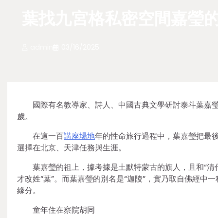
葉找九宮格私密空間嘉瑩的
admin
03/16/2025
國際有名教導家、詩人、中國古典文學研討泰斗葉嘉瑩師長
歲。
在這一百
講座場地
年的性命旅行過程中，葉嘉瑩把最
選擇在北京、天津任務與生涯。
葉嘉瑩的祖上，據考據是土默特蒙古的旗人，且和“清
才改姓“葉”。而葉嘉瑩的別名是“迦陵”，實乃取自佛經
緣分。
童年住在察院胡同