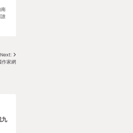
的南
阿誰
Next:
國作家網
找九