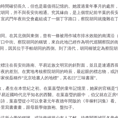
的時間確切長久，但也是最值得記憶的。她渡過童年事月的處所
院胡同，并不與長安街相通。究其緣由，是上個世紀前半葉的長
、宣武門年夜街交會處組成了一個丁字路口，察院胡同就攙雜在
胡同。在其北側與東側，曾有一條被用作城市排水效能的南溝沿
市口中街。察院胡同的稱號，來自此地已經作為明代巡關察院的
胡同，因其位于手帕胡同的西側。到了清代，胡同稱號定為察院胡
被標注在長安街路南、平易近族文明宮的斜對面，並且是連通西
年夜的差別。在實地考核察院胡同的時辰，最起眼的標志物，或
侯磊稱作“北京唸書人的地標”，其名曰“三味書屋”。
散，產生在本世紀之初。在葉嘉瑩的童年記憶里，她家的官稱是“
平易近國時代北平知名的西醫。在葉嘉瑩的眼中 ，伯父就在正房
作詩，葉嘉瑩從小可以拿著元年夜德年間版的《辛稼軒詞集》看
子里寫書畫畫，跟母親學做旗袍、盤扣子。
關于這所小學的稱號，或許曾經很少有人了解。待查閱西城區各黌