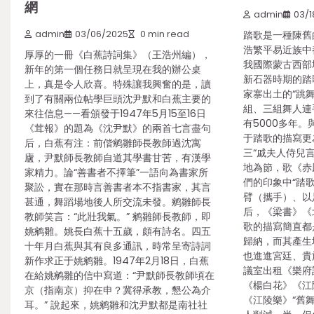
網
admin
03/1
admin
03/06/2025
0 min read
踏歌是一種陳舊
浩繁平易近族中
厚厚的一冊《白蕉詩詞集》（王浩州編），
我國際蒙古西部
新年的第一個任務日就呈現在我的辦公桌
新石器時期的踏
上，真是令人欣喜。特殊讓我興奮的是，讀
家寨出土的“跳
到了有關兩位帖學巨頭沈尹默和白蕉主要的
組、三組舞人連
來往信息——看頒發于1947年5月15至16日
有5000多年
《茸報》的題為《沈尹默》的兩首七言盡句
于踏歌的描寫更
后，白蕉有注：前偕鹓雛師長教師過沈寓
三“戚夫人侍兒
廬，尹默師長教師自道其學書甘苦，有漢學
地為節，歌《赤
家精力。論“善書者不擇筆”一語向為書家所
們的印象中“踏
聚訟，實在那時言善書者本不指書家，其言
臂（攜手）、以
甚通，舞蹈場地後人所交流未發。鹓雛師長
后，《梁書》《
教師笑言：“此壯我氣。” 鹓雛師長教師，即
歌的描寫簡直都
姚鹓雛。姚長白蕉十五歲，頗有詩名。四五
歸納，而其產生
十年月白蕉與其有良多通訊，時常呈寄詩詞
也進進宮廷、貴
新作求正于姚鹓雛。1947年2月18日，白蕉
議室出租《樂府
在給姚鹓雛的信中寫道：“尹默師長教師頃在
《楊白花》《江
京（指南京）抑在申？冀得承教，懇公為介
《江陵樂》“舊
耳。” 說起來，姚鹓雛和沈尹默都是南社社