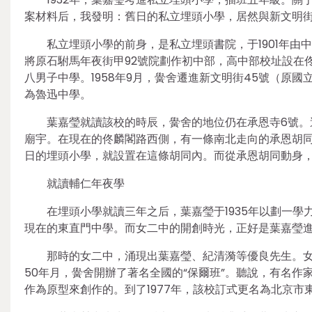
案材料后，我發明：舊日的私立埋頭小學，居然與新文明
私立埋頭小學的前身，是私立埋頭書院，于1901年由
將原石駙馬年夜街甲92號院劃作初中部，高中部校址設在佟
八男子中學。1958年9月，黌舍遷進新文明街45號（原國立
為魯迅中學。
葉嘉瑩就讀該校的時辰，黌舍的地位仍在承恩寺6號。
廟宇。在現在的佟麟閣路西側，有一條南北走向的承恩胡
日的埋頭小學，就設置在這條胡同內。而從承恩胡同動身
就讀輔仁年夜學
在埋頭小學就讀三年之后，葉嘉瑩于1935年以劃一
現在的東直門中學。而女二中的開創時光，正好是葉嘉瑩進
那時的女二中，涌現出葉嘉瑩、紀清漪等優良先生。
50年月，黌舍開辦了著名全國的“保爾班”。聽說，有名
作為原型來創作的。到了1977年，該校訂式更名為北京市