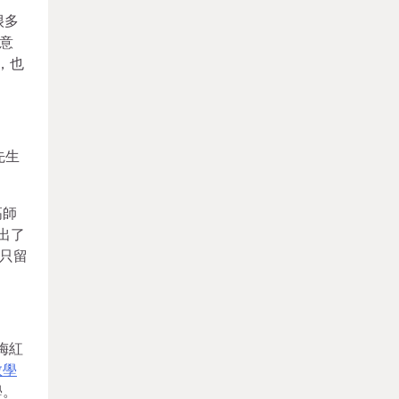
很多
意
，也
先生
高師
出了
只留
梅紅
教學
學。