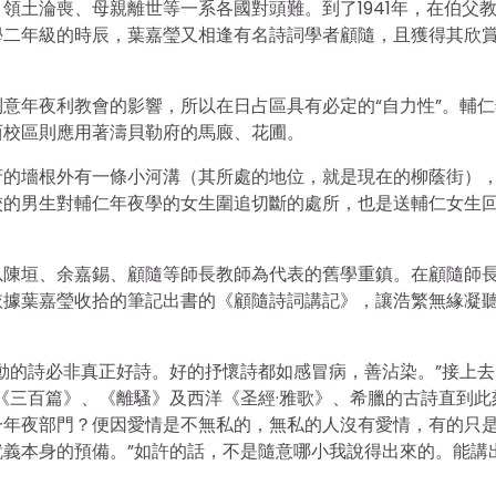
領土淪喪、母親離世等一系各國對頭難。到了1941年，在伯父
學二年級的時辰，葉嘉瑩又相逢有名詩詞學者顧隨，且獲得其欣
意年夜利教會的影響，所以在日占區具有必定的“自力性”。輔仁
西校區則應用著濤貝勒府的馬廄、花圃。
府的墻根外有一條小河溝（其所處的地位，就是現在的柳蔭街）
校的男生對輔仁年夜學的女生圍追切斷的處所，也是送輔仁女生
以陳垣、余嘉錫、顧隨等師長教師為代表的舊學重鎮。在顧隨師
依據葉嘉瑩收拾的筆記出書的《顧隨詩詞講記》，讓浩繁無緣凝
動的詩必非真正好詩。好的抒懷詩都如感冒病，善沾染。”接上去
《三百篇》、《離騷》及西洋《圣經·雅歌》、希臘的古詩直到此
一年夜部門？便因愛情是不無私的，無私的人沒有愛情，有的只
義本身的預備。”如許的話，不是隨意哪小我說得出來的。能講