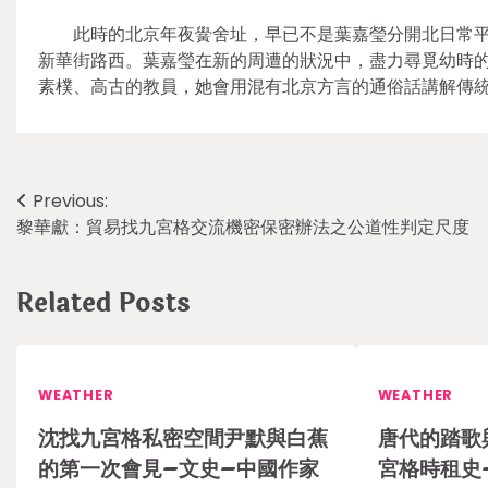
此時的北京年夜黌舍址，早已不是葉嘉瑩分開北日常
新華街路西。葉嘉瑩在新的周遭的狀況中，盡力尋覓幼時
素樸、高古的教員，她會用混有北京方言的通俗話講解傳
Post
Previous:
黎華獻：貿易找九宮格交流機密保密辦法之公道性判定尺度
navigation
Related Posts
WEATHER
WEATHER
沈找九宮格私密空間尹默與白蕉
唐代的踏歌
的第一次會見–文史–中國作家
宮格時租史