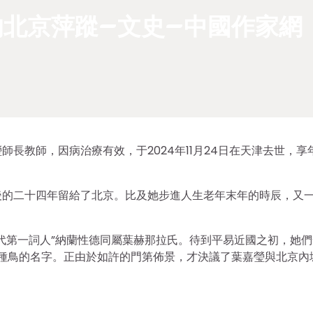
北京萍蹤–文史–中國作家網
教師，因病治療有效，于2024年11月24日在天津去世，享年
後的二十四年留給了北京。比及她步進人生老年末年的時辰，又
代第一詞人”納蘭性德同屬葉赫那拉氏。待到平易近國之初，她們
中一種鳥的名字。正由於如許的門第佈景，才決議了葉嘉瑩與北京內