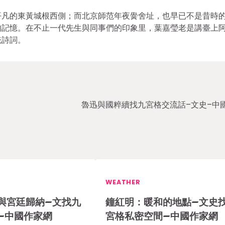
平凡的東黃城根西側；而北京師范年夜黌舍址，也早已不是昔時
的記憶。在不止一代先生與同事們的印象里，葉嘉瑩老是講臺上
統詩詞。
魯迅與國粹續找九宮格交流話–文史–中
WEATHER
與宮廷歸納–文找九
鐘紅明：暖和的地點–文史
–中國作家網
宮格私密空間–中國作家網