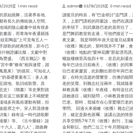
8/2025
1 min read
admin
03/18/2025
0 min read
的原始跳舞，活著界各地、
讀復旦的時辰，有“巴金研討”這門課，
都有長久的傳統個人空間。
天，上那門課程的同窗說，他們在講
地域的陰山巖畫中就有很多
的率領下，到武康路巴老的居所往了
歌畫面，而青海年夜通縣孫
是門舞蹈教室前走過，可他們接近了
舞紋彩陶盆”上可見每五人一
夜文豪。 我是1985年炎天從復旦結業
手踏歌的經典情形，距今已
《收獲》雜志的，那時我并不了解，
。與什物證據比擬，文獻中對
《收獲》地點的“愛神花圃”那架漂亮誘
為豐盛。 《西京雜記》卷
螺旋樓梯里高低四十年，並且此刻還
言宮中事”條有“相與連臂，踏
每年巴須生日前兩天，《收獲》的同
鳳凰來》”的描寫，可知在人
往巴老家慶賀，此刻翻出那些年與巴
歌”的基礎要素有三：多人連
影，在時光流逝的聲響里，仿佛仍能
足踏地、歌詞或歌聲。其
老的笑聲。到雜志社沒兩年，我就隨
北史》《隋書》等史乘對踏
林教員看《收獲》年夜樣，有時送往
是在這三個要素上不竭變更
請她過目，碰到疑問，小林教員會扭
場域多與風俗運動有關，但
巴老。那時，我城市在心里驚嘆巴老
族筵席之中。宋人郭茂倩會
學問。 回過火來俯瞰《收獲》雜志已
詩集》錄有這一時代踏歌辭
月，確定是顏色斑斕、波譎云詭的情形
陵樂》等。《古今樂錄》說
共享空間57年7月《收獲》創刊，主
舞十六人，梁八人”，踏曲舞
金和靳以。他們二位三十年月開端就