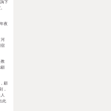
教誨下
賞。
年夜
，河
回宿
長教
聽顧
，顧
刻，
是人
出此