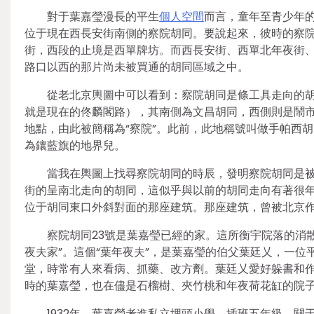
對于葉嘉瑩漫長的平生
個人空間
而言，童年至青少年
位于現在西長安街南側的察院胡同。要說起來，彼時的察
街，西段的止境是西單牌坊。而西長安街、西單北年夜街
路口以西的那片尚未被買通的胡同區域之中。
從老北京輿圖中可以看到：察院胡同是條工具走向的
就是現在的佟麟閣路），其南側為文昌胡同，西側則是鬧
地點，由此被簡稱為“察院”。此前，此地稱號叫做手帕西
為鑲藍旗的地界兒。
當我在輿圖上找尋察院胡同的時辰，發明察院胡同是
街的呈南北走向的胡同，這似乎與以前的胡同走向有著很
位于胡同東口外斜對面的那座建筑。那座建筑，曾被北京作家
察院胡同23號是葉嘉瑩已經的家。這所衡宇院落的消
夜夫家”。這個“葉年夜夫”，是葉嘉瑩的伯父葉廷乂，一位
堂，時常有人來看病、抓藥、改方劑。葉廷乂愛好躲書和
時的葉嘉瑩，也在儘是石榴樹、夾竹桃和年夜荷花缸的院
1932年，葉嘉瑩考進私立埋頭小學，插班五年級。