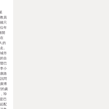
某
課教員
，雖只
一位年
離開
會在
人的
在走。
事城市
老的合
聞聲巴
著李小
武康路
頭訊問
的廣博
經的歲
，19
編是巴
一起配