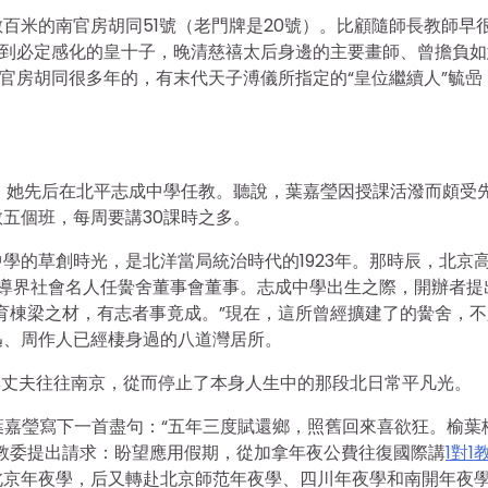
百米的南官房胡同51號（老門牌是20號）。比顧隨師長教師早
起到必定感化的皇十子，晚清慈禧太后身邊的主要畫師、曾擔負如
官房胡同很多年的，有末代天子溥儀所指定的“皇位繼續人”毓喦
后，她先后在北平志成中學任教。聽說，葉嘉瑩因授課活潑而頗受
五個班，每周要講30課時之多。
學的草創時光，是北洋當局統治時代的1923年。那時辰，北京
導界社會名人任黌舍董事會董事。志成中學出生之際，開辦者提
育棟梁之材，有志者事竟成。”現在，這所曾經擴建了的黌舍，不
迅、周作人已經棲身過的八道灣居所。
后與丈夫往往南京，從而停止了本身人生中的那段北日常平凡光。
的葉嘉瑩寫下一首盡句：“五年三度賦還鄉，照舊回來喜欲狂。榆葉
教委提出請求：盼望應用假期，從加拿年夜公費往復國際講
1對1
北京年夜學，后又轉赴北京師范年夜學、四川年夜學和南開年夜