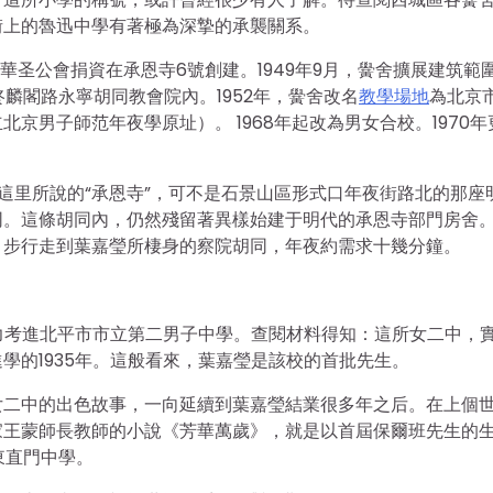
街上的魯迅中學有著極為深摯的承襲關系。
中華圣公會捐資在承恩寺6號創建。1949年9月，黌舍擴展建筑範
麟閣路永寧胡同教會院內。1952年，黌舍改名
教學場地
為北京
北京男子師范年夜學原址）。 1968年起改為男女合校。1970年
這里所說的“承恩寺”，可不是石景山區形式口年夜街路北的那座
同。這條胡同內，仍然殘留著異樣始建于明代的承恩寺部門房舍
，步行走到葉嘉瑩所棲身的察院胡同，年夜約需求十幾分鐘。
學力考進北平市市立第二男子中學。查閱材料得知：這所女二中，
學的1935年。這般看來，葉嘉瑩是該校的首批先生。
女二中的出色故事，一向延續到葉嘉瑩結業很多年之后。在上個
作家王蒙師長教師的小說《芳華萬歲》，就是以首屆保爾班先生的
東直門中學。