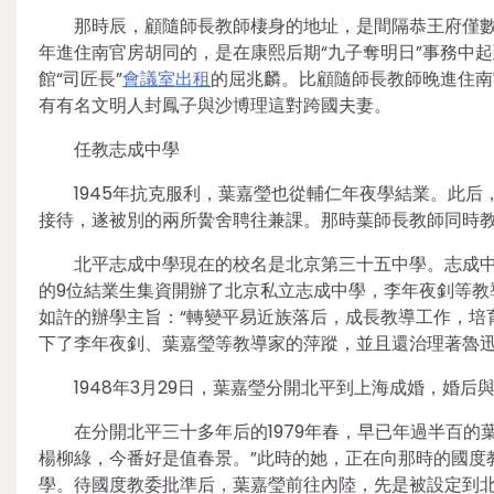
那時辰，顧隨師長教師棲身的地址，是間隔恭王府僅數
年進住南官房胡同的，是在康熙后期“九子奪明日”事務中
館“司匠長”
會議室出租
的屈兆麟。比顧隨師長教師晚進住南
有有名文明人封鳳子與沙博理這對跨國夫妻。
任教志成中學
1945年抗克服利，葉嘉瑩也從輔仁年夜學結業。此
接待，遂被別的兩所黌舍聘往兼課。那時葉師長教師同時教
北平志成中學現在的校名是北京第三十五中學。志成中
的9位結業生集資開辦了北京私立志成中學，李年夜釗等教
如許的辦學主旨：“轉變平易近族落后，成長教導工作，培
下了李年夜釗、葉嘉瑩等教導家的萍蹤，並且還治理著魯
1948年3月29日，葉嘉瑩分開北平到上海成婚，婚
在分開北平三十多年后的1979年春，早已年過半百
楊柳綠，今番好是值春景。”此時的她，正在向那時的國度
學。待國度教委批準后，葉嘉瑩前往內陸，先是被設定到