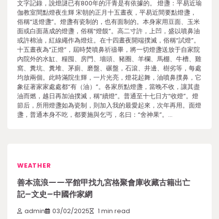
文字記錄，說燈謎已有800年的汗青是有依據的。 燈盞：平易近瑜
伽教室間點燈夜生輝 宋朝的正月十五晝夜，平易近間要點燈盞，
俗稱“送燈盞”。燈盞有瓷制的，也有面制的。本身家用豆面、玉米
面或白面蒸成的燈盞，俗稱“燈饃”。高二寸許，上凹，盛以噴鼻油
或許棉油，紅線繩作為燈炷。在十四晝夜開端撲滅，俗稱“試燈”。
十五晝夜為“正燈”，屆時焚噴鼻祈禱畢，將一切燈盞送放于自家院
內院外的水缸、糧囤、房門、墻頭、豬圈、羊欄、馬棚、牛槽、雞
窩、糞坑、糞堆、茅廁、磨盤、碾盤，石滾、井邊、樹劣等，每處
均放兩個。此時滿院生輝，一片光亮，燈花起舞，油噴鼻撲鼻，它
象征著家家處處都“有（油）”。各家所點燈盞，當晚不收，讓其盡
油而燃，越日再加油撲滅，稱“續燈”。普通至十七日方“收燈”。燈
節后，所用燈盞如為瓷制，則加入我的最愛起來，次年再用。面燈
盞，普通本身不吃，都要施與乞丐，名曰：“舍神果”。…
WEATHER
善本流浪——平館甲找九宮格聚會庫收藏古籍出亡
記–文史–中國作家網
admin
03/02/2025
1 min read