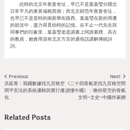
此時的北京年夜黌舍址，早已不是葉嘉瑩分開北
日常平凡的東黃城根西側；而北京師范年夜黌舍址，
也早已不是昔時的南新華街路西。葉嘉瑩在新的周遭
的狀況中，盡力尋覓幼時的記憶。在不止一代先生與
同事們的印象里，葉嘉瑩老是講臺上阿誰素樸、高古
的教員，她會用混有北京方言的通俗話講解傳統詩
詞。
Post
Previous:
Next:
洪延青：我國數據找九宮格空
《二十四骨氣里找九宮格空間
navigation
間平安法的系統邏輯與實行優
讀懂中國》：瞻仰星空的骨氣
化
文明–文史–中國作家網
Related Posts