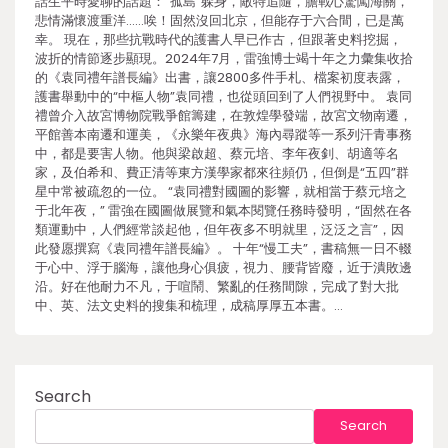
話生平時愛聊的話題：“孤島”躲身，敵特追隨，膽戰心驚闖海關，
悲情滿懷渡重洋……唉！固然沒回北京，但能存于六合間，已是萬
幸。 現在，那些抗戰時代的護書人早已作古，但跟著史料挖掘，
波折的情節逐步顯現。2024年7月，雷強博士竭十年之力彙集收拾
的《袁同禮年譜長編》出書，讓2800多件手札、檔案初度表露，
護書舉動中的“中樞人物”袁同禮，也從頭回到了人們視野中。 袁同
禮曾介入故宮博物院戰爭館籌建，在敦煌學發端，故宮文物南遷，
平館善本南遷和運美，《永樂年夜典》海內尋蹤等一系列汗青事務
中，都是要害人物。他與梁啟超、蔡元培、李年夜釗、胡適等名
家，及伯希和、費正清等東方漢學家都來往頻仍，但倒是“五四”群
星中常被疏忽的一位。 “袁同禮對國圖的影響，就相當于蔡元培之
于北年夜，” 雷強在國圖做展覽和氣本閱覽任務時發明，“固然在各
類運動中，人們經常談起他，但年夜多不明就里，泛泛之言”，因
此發愿撰寫《袁同禮年譜長編》。 十年“慢工夫”，書稿無一日不輟
于心中、浮于腦海，讓他身心俱疲，視力、腰背皆廢，近于潰敗邊
沿。好在他耐力不凡，于喧鬧、繁亂的任務間隙，完成了對大批
中、英、法文史料的搜集和梳理，成稿厚厚五本書。…
Search
Search