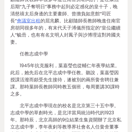
后期“九子奪明日”事務中起到必定感化的皇十子，晚
清慈禧太后身邊的主要畫師、曾擔負如意館“司匠
長”
會議室出租
的屈兆麟。比顧隨師長教師晚進住南官
房胡同很多年的，有末代天子溥儀所指定的“皇位繼續
人”毓喦，也有有名文明人封鳳子與沙博理這對跨國夫
妻。
任教志成中學
1945年抗克服利，葉嘉瑩也從輔仁年夜學結業。
此后，她先后在北平志成中學任教。聽說，葉嘉瑩因
授課活潑而頗受先生接待，遂被別的兩所黌舍聘往兼
課。那時葉師長教師同時教五個班，每周要講30課時
之多。
北平志成中學現在的校名是北京第三十五中學。
志成中學的草創時光，是北洋當局統治時代的1923
年。那時辰，北京高師的9位結業生集資開辦了北京私
立志成中學，李年夜釗等教導界社會名人任黌舍董事