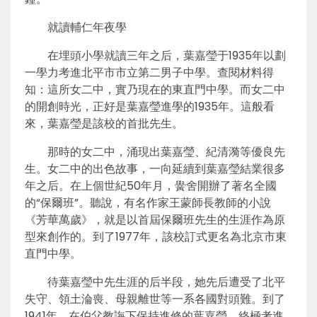
就讀輔仁年夜學
在埋頭小學就讀三年之后，葉嘉瑩于1935年以劃
一學力考進北平市市立第二男子中學。查閱材料得
知：這所女二中，實乃現在的東直門中學。而女二中
的開創時光，正好是葉嘉瑩進學的1935年。這般看
來，葉嘉瑩是該校的首批先生。
那時的女二中，涌現出葉嘉瑩、紀清漪等優良先
生。女二中的出色故事，一向延續到葉嘉瑩結業很多
年之后。在上個世紀50年月，黌舍開辦了著名全國
的“保爾班”。聽說，有名作家王蒙師長教師的小說
《芳華萬歲》，就是以首屆保爾班先生的生涯作為原
型來創作的。到了1977年，該校訂式更名為北京市東
直門中學。
待葉嘉瑩中先生涯的后半段，她先后遭受了北平
失守、領土淪喪、母親離世等一系各國對頭難。到了
1941年，在伯父教誨下保持進修的葉嘉瑩，終極考進