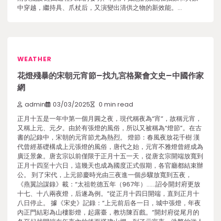
中穿越，繼持具、爪杖后，又演變出清供之物的新效能。…
WEATHER
花燈殘暴的宋朝元宵節–找九宮格聚會文史–中國作家
網
admin
03/03/2025
0 min read
正月十五是一年中第一個月圓之夜，現代稱夜為“宵”，故稱元宵，
又稱上元、元夕。由於有張燈的風俗，所以又被稱為“燈節”。在古
書的記錄中，宋朝的元宵節尤為熱烈。 燈節：春風夜放花千樹 漢
代曾經基礎構成上元張燈的風俗，唐代之始，元宵不雅燈曾經成為
廣泛景象。唐玄宗以前僅限于正月十五一天，從唐玄宗開端放寬到
正月十四至十六日，這幾天也成為國度正式假期，各官廳都結束辦
公。 到了宋代，上元節慶時光由三夜進一個步驟放寬到五夜，
《燕翼詒謀錄》載：“太祖乾德五年（967年）……詔令開封府更放
十七、十八兩夜燈，后遂為例。”從正月十四日開端，直到正月十
八日停止。 據《宋史》記錄：“上元前后各一日，城中張燈，年夜
內正門結彩為山樓影燈，起露臺，教坊陳百戲。”開封府從尾月的