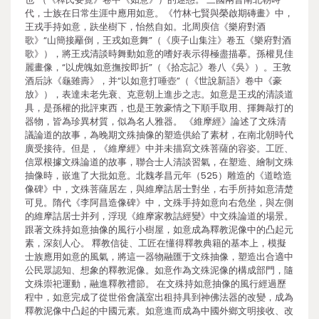
代，士族在日常生涯中應用如意。《竹林七賢與榮啟期磚畫》中，
王戎手持如意，趺坐樹下，怡然自如。北周庾信《樂府對酒
歌》“山簡接䍦倒，王戎如意舞”（《庾子山集注》卷五《樂府對酒
歌》），將王戎清談時舞動如意的嗜好表示得極盡描摹。孫權見佳
麗畫像，“以虎魄如意撫按即折”（《拾忘記》卷八《吳》）。王敦
酒后詠《龜雖壽》，并“以如意打唾壺”（《世說新語》卷中《豪
放》），表達未老先衰、克意朝上進步之志。如意是王戎的清談道
具，是孫權的批評東西，也是王敦豪情之下順手取用、揮舞敲打的
器物，皆為珍異材質，似為名人雅器。 《維摩經》論述了文殊清
議論道的故事，為晚期文殊抽像的塑造供給了素材，在南北朝時代
廣受接待。但是，《維摩經》中并未描寫文殊菩薩的容姿。工匠、
信眾根據文殊論道的故事，聯合士人清談習氣，在塑造、繪制文殊
抽像時，嵌進了大批如意。北魏孝昌元年（525）雕造的《道晗造
像碑》中，文殊菩薩居左，與維摩詰居士對坐，右手所持如意清楚
可見。隋代《李阿昌造像碑》中，文殊手持如意向右危坐，與左側
的維摩詰居士并列，浮現《維摩家教詰經變》中文殊論道的場景。
跟著文殊持如意抽像的風行小樹屋，如意成為釋教泥像中的凸起元
素，深刻人心。 釋教信徒、工匠在懂得釋教典籍的基本上，模擬
士族應用如意的風氣，將這一器物融匯于文殊抽像，塑造出合適中
公民眾認知、想象的釋教泥像。如意作為文殊泥像的構成部門，隨
文殊崇祀運動，融進釋教禮節。 在文殊持如意抽像的風行經過歷
程中，如意完成了從世俗會議室出租持具到神佛法器的改變，成為
釋教泥像中凸起的中國元素。如意進而成為中國外鄉文明接收、改