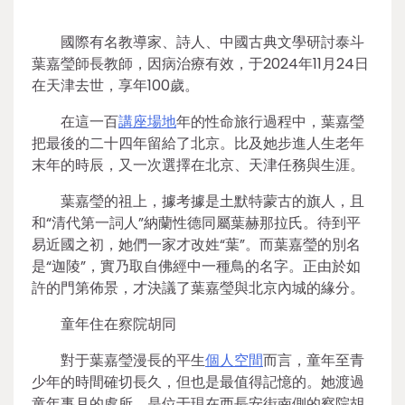
國際有名教導家、詩人、中國古典文學研討泰斗
葉嘉瑩師長教師，因病治療有效，于2024年11月24日
在天津去世，享年100歲。
在這一百
講座場地
年的性命旅行過程中，葉嘉瑩
把最後的二十四年留給了北京。比及她步進人生老年
末年的時辰，又一次選擇在北京、天津任務與生涯。
葉嘉瑩的祖上，據考據是土默特蒙古的旗人，且
和“清代第一詞人”納蘭性德同屬葉赫那拉氏。待到平
易近國之初，她們一家才改姓“葉”。而葉嘉瑩的別名
是“迦陵”，實乃取自佛經中一種鳥的名字。正由於如
許的門第佈景，才決議了葉嘉瑩與北京內城的緣分。
童年住在察院胡同
對于葉嘉瑩漫長的平生
個人空間
而言，童年至青
少年的時間確切長久，但也是最值得記憶的。她渡過
童年事月的處所，是位于現在西長安街南側的察院胡