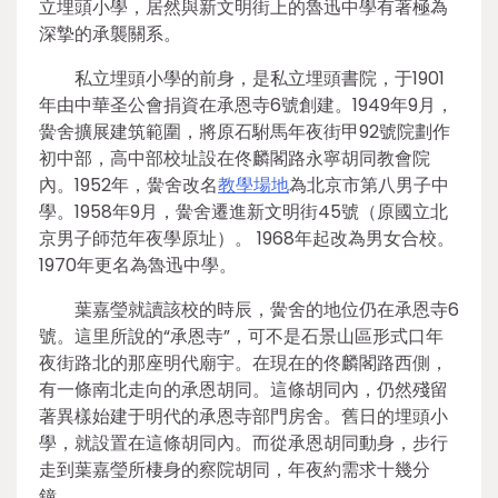
立埋頭小學，居然與新文明街上的魯迅中學有著極為
深摯的承襲關系。
私立埋頭小學的前身，是私立埋頭書院，于1901
年由中華圣公會捐資在承恩寺6號創建。1949年9月，
黌舍擴展建筑範圍，將原石駙馬年夜街甲92號院劃作
初中部，高中部校址設在佟麟閣路永寧胡同教會院
內。1952年，黌舍改名
教學場地
為北京市第八男子中
學。1958年9月，黌舍遷進新文明街45號（原國立北
京男子師范年夜學原址）。 1968年起改為男女合校。
1970年更名為魯迅中學。
葉嘉瑩就讀該校的時辰，黌舍的地位仍在承恩寺6
號。這里所說的“承恩寺”，可不是石景山區形式口年
夜街路北的那座明代廟宇。在現在的佟麟閣路西側，
有一條南北走向的承恩胡同。這條胡同內，仍然殘留
著異樣始建于明代的承恩寺部門房舍。舊日的埋頭小
學，就設置在這條胡同內。而從承恩胡同動身，步行
走到葉嘉瑩所棲身的察院胡同，年夜約需求十幾分
鐘。