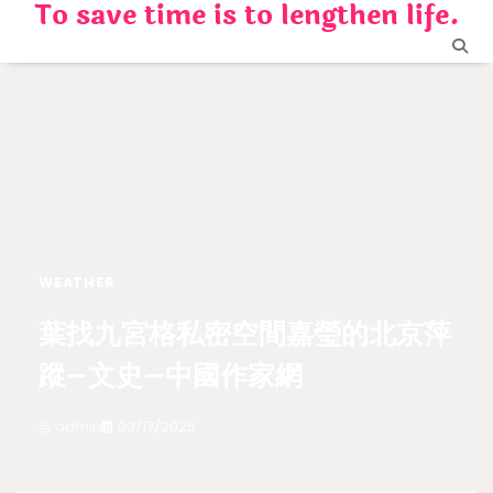
To save time is to lengthen life.
Skip
to
content
WEATHER
葉找九宮格私密空間嘉瑩的北京萍
蹤–文史–中國作家網
admin
03/17/2025