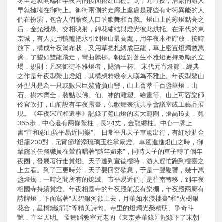
冬至起就開端在年夜內的後面搭建山棚。到了元宵夜，浩繁的游人
早就擁堵在御街上。御街兩側的走廊上處處是那些有奇術異能的人
們在扮演，包含人們膾炙人口的歌舞和百戲。燈山上的彩燈點亮之
后，金光殘暴、交相映射，錦花繡結與燈光彼此烘托。在宋代的東
京城，有人更用轆轤把水引到燈山最高處，用年夜木柜貯放，按時
放下，構成年夜瀑布狀，又用草把扎縛成巨龍，草上密置燈燭數萬
盞，了望如雙龍飛走，彎曲騰挪。朝廷對蒼生不雅燈更持激勵的立
場，規則：凡來御街不雅燈者，賜酒一杯。 宋代元宵燈節，經典
之作是年夜型鰲山燈組，其構想精緻令人嘆為不雅止。年夜型鰲山
外型凡是為一只或數只巨鰲背負山巒，山上薈萃千百盞華燈，山
石、樹木齊全，裝點以佛、仙、神的雕塑、繪畫等。山上可容樂師
伶官吹打，山前設有年夜露臺，供歌舞表演共享會議室或工藝品展
現。《年夜宋宣和遺事》記錄了鰲山燈的宏大範圍，燈高16丈，寬
365步，中心還有兩條鰲柱，長24丈，金龍纏柱。中心一牌上
書“宣和彩山與平易近同樂”。 日常平凡天子車駕出行，有紅紗貼金
燈籠200對，元宵節增添琉璃玉柱掌扇燈。車駕進進燈山之時，御
輦院的任務職員在輦前唱著“隨竿媚來”，同時天子的車子轉了個年
夜圈，發展著行走賞燈。天子達到宣德樓時，游人趕忙跑到樓臺之
上去看。到了三更時分，天子要回宮歇息，于是一聲鞭響，幾十萬
盞燈燭，一時之間所有的熄滅。市平易近們于是往南轉移，到年夜
相國寺持續賞燈。年夜相國寺的年夜殿前設有樂棚，年夜殿兩廊有
詩牌燈，下面寫著“天碧銀河欲上去，月華如水浸樓臺”和“火樹銀
花合，星橋鐵鎖開”等精美詩句。寺里的燈燭光榮精明、爭奇斗
艷，直至天明。 孟舞蹈教室元老的《東京夢華錄》記錄下了宋朝