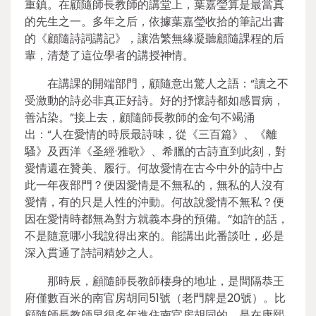
重鎮。在顧隨師長教師的講堂上，葉嘉瑩算是最當真
的先生之一。多年之后，依據葉嘉瑩收拾的筆記出書
的《顧隨詩詞講記》，讓浩繁無緣凝聽顧隨課程的后
輩，清楚了這位學者的講授神情。
在講課的開端部門，顧隨意出驚人之語：“讀之不
受激動的詩必非真正好詩。好的抒懷詩都如感冒病，
善沾染。”接上去，顧隨師長教師的金句不竭涌
出：“人在愛情的時辰最詩味，從《三百篇》、《離
騷》及西洋《圣經·雅歌》、希臘的古詩直到此刻，對
愛情還在贊美、履行。何故愛情在古今中外的詩中占
此一年夜部門？便因愛情是不無私的，無私的人沒有
愛情，有的只是人性的沖動。何故說愛情不無私？便
因在愛情時都無為對方就義本身的預備。”如許的話，
不是隨意哪小我說得出來的。能講出此番談吐，必是
深入貫通了詩詞精妙之人。
那時辰，顧隨師長教師棲身的地址，是間隔恭王
府僅數百米的南官房胡同51號（老門牌是20號）。比
顧隨師長教師早很多年進住南官房胡同的，是在康熙