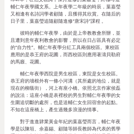
輔仁年夜學國文系。上年夜學二年級的時辰，葉嘉瑩
又相逢有名詩詞學者顧隨，且獲得其欣賞。在隨后的
日子里，葉嘉瑩追隨顧隨進修“唐宋詩”課程 。
彼時的輔仁年夜學，由於是上帝教教會所辦，並
且遭到意年夜利教會的影響，所以在日占區具有必定
的“自力性”。輔仁年夜學分紅工具兩個校區。東校區
應用的是恭王府的花圃，而西校區則應用著濤貝勒府
的馬廄、花圃。
輔仁年夜學西院是男生校區，東院是女生校區。
恭王府的墻根外有一條小河溝（其所處的地位，就是
現在的柳蔭街），河上有座小橋。依照北京作家侯磊
的說法：這座小橋是表裡校的男生對輔仁年夜學的女
生圍追切斷的處所，也是送輔仁女生回宿舍的起點。
不知在這座橋上，產生過幾多浪漫的情事。
對于進進肄業黃金年紀的葉嘉瑩而言，輔仁年夜
學是以陳垣、余嘉錫、顧隨等師長教師為代表的舊學