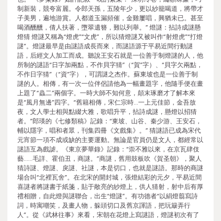
制新裝，競夸富麗。令郎天孫，五陵年少，更以紗籠喝道，將帶才
子美男，遍地游賞。人都道玉漏頻催，金雞屢唱，興猶未已。甚至
喝酒醺醺，倩人扶著，墮翠遺簪，難以列舉。” 燈謎：拈詩成謎懸
燈猜 燈謎又稱為“燈虎”“文虎”，所以猜燈謎又被叫作“射燈虎”“打燈
謎”。燈謎最早是由謎語成長而來，而謎語源于平易近間行動謎
語，后經文人加工而成。聽說王安石就是一位善于制燈謎的人，他
所制的謎語“日字加兩點，不作貝字猜”（“賀”字）、“貝字欠兩點，
不作日字猜”（“資”字），可謂謎之杰作。蘇東坡也是一位善于制
謎的人。相傳，有一次一位伴侶請他為一幅畫題字，他隨手便在畫
上題了“蟲二”兩個字。一時大師不知何意，顛末琢磨才了解本來
是“風月無邊”四字。“舊籍相傳，宋仁宗時…一上元佳節，金吾放
夜，文人學士相與點綴大雅，歌唱升平，拈詩成謎，懸燈以招猜
者。”郎瑛的《七修類稿》記錄：“東坡、山谷、秦少游、王安石，
輔以隱字，唱和者眾，刊集四冊《文戲集》。” 猜謎語已成為宋代
元宵節一項不成或缺的主要運動。無論是官員仍是文人，都經常以
謎語互為戲謔。《東京夢華錄》記錄：“崇不雅以來，在京瓦肆伎
藝……毛詳、霍伯丑，商謎。”商謎，舊用鼓板吹《賀圣朝》，聚人
猜詩謎、燈謎、戾謎、社謎，本是切口，也就是謎語。那時的商謎
場合叫“北裡瓦舍”。在北宋的開封城，張燈結彩的元夕，平易近間
喜謎者將謎書于紙箋，貼于敞亮的紗燈上，供人猜射，射中后有厚
禮相贈，自此燈與謎聯合，出生“燈謎”。有功德者“以絹燈翦寫詩
詞，時寓嘲笑，及畫人物，躲頭切口及舊京諢語，把玩簸弄行
人”。從《武林往事》來看，宋朝在花燈上寫謎語，燈謎初次有了