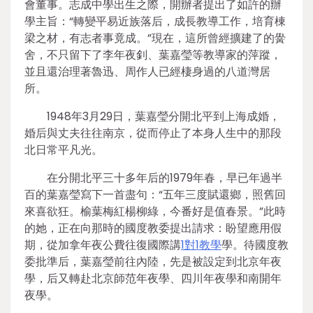
會董事。志成中學出生之際，開辦者提出了如許的辦
學主旨：“轉變平易近族落后，成長教導工作，培育棟
梁之材，有志者事竟成。”現在，這所曾經擴建了的黌
舍，不只留下了李年夜釗、葉嘉瑩等教導家的萍蹤，
並且還治理著魯迅、周作人已經棲身過的八道灣居
所。
1948年3月29日，葉嘉瑩分開北平到上海成婚，
婚后與丈夫往往南京，從而停止了本身人生中的那段
北日常平凡光。
在分開北平三十多年后的1979年春，早已年過半
百的葉嘉瑩寫下一首盡句：“五年三度賦還鄉，照舊回
來喜欲狂。榆葉梅紅楊柳綠，今番好是值春景。”此時
的她，正在向那時的國度教委提出請求：盼望應用假
期，從加拿年夜公費往復國際講
1對1教學
學。待國度教
委批準后，葉嘉瑩前往內陸，先是被設定到北京年夜
學，后又轉赴北京師范年夜學、四川年夜學和南開年
夜學。