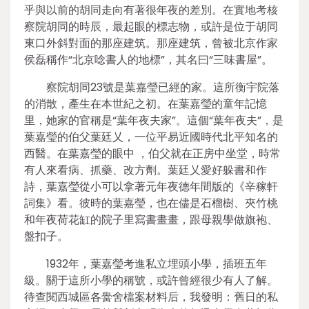
乎與以前的胡同走向有著很年夜的差別。在實地考核
察院胡同的時辰，最起眼的標志物，或許是位于胡同
東口外斜對面的那座建筑。那座建筑，曾被北京作家
侯磊稱作“北京唸書人的地標”，其名曰“三味書屋”。
察院胡同23號是葉嘉瑩已經的家。這所衡宇院落
的消散，產生在本世紀之初。在葉嘉瑩的童年記憶
里，她家的官稱是“葉年夜夫家”。這個“葉年夜夫”，是
葉嘉瑩的伯父葉廷乂，一位平易近國時代北平知名的
西醫。在葉嘉瑩的眼中 ，伯父就在正房中坐堂，時常
有人來看病、抓藥、改方劑。葉廷乂愛好躲書和作
詩，葉嘉瑩從小可以拿著元年夜德年間版的《辛稼軒
詞集》看。彼時的葉嘉瑩，也在儘是石榴樹、夾竹桃
和年夜荷花缸的院子里寫書畫畫，跟母親學做旗袍、
盤扣子。
1932年，葉嘉瑩考進私立埋頭小學，插班五年
級。關于這所小學的稱號，或許曾經很少有人了解。
待查閱西城區各黌舍檔案材料后，我發明：舊日的私