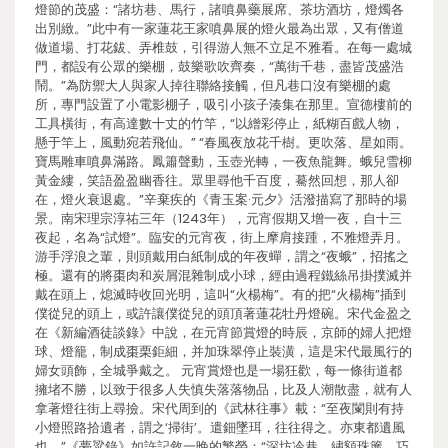
燈節的茂盛：“諸坊巷、馬行，諸噴鼻藥展席、茶坊酒坊，燈燭各
出別緻。”此中有一家蓮花王家噴鼻展的燈火最為出眾，又有僧道
做道場、打花鈸、弄椎鼓，引得游人無不立足不雅看。在每一處城
門，都設有公眾的樂棚，鼓樂歌吹齊奏，“萬街千巷，盡皆茂盛浩
鬧。”為防禦大人與家人掉往聯絡接觸，但凡巷口沒有樂棚的處
所，專門設置了小電影棚子，吸引小孩子湊集在那里。宣德樓前的
工具橫街，有高達數十丈的竹竿，“以繒彩停止，紙糊百戲人物，
懸于竿上，風動宛若飛仙。” “春風夜放花千樹。更吹落、星如雨。
寶馬雕車噴鼻滿路。鳳簫聲動，玉壺光轉，一夜魚龍舞。蛾兒雪柳
黃金縷，笑語盈盈幽香往。眾里尋他千百度，驀然回想，那人卻
在，燈火衰退處。”辛棄疾的《青玉案·元夕》活潑描寫了那時的場
景。南宋理宗淳祐三年（1243年），元宵假期又增一夜，自十三
夜起，名為“試燈”。臨安的元宵夜，街上摩肩接踵，不雅燈弄月。
游手浮浪之輩，則頭戴用白紙制成的年夜蟬，謂之“夜蛾”，招搖之
極。還有的將棗肉和炭屑混雜制成小球，經由過程鐵絲吊掛撲滅并
戴在頭上，熄滅時收回光明，這叫“火楊梅”。有的把“火楊梅”插到
僕從兒的頭上，或許讓僕從兒的頭頂著蓮花牡丹燈碗。宋代金盈之
在《新編酒徒談錄》中說，在元宵節賞燈的時辰，京師的婦人把燈
球、燈籠，制成棗栗鉅細，并加珠翠停止裝潢，這是宋代最風行的
婦女頭飾，全城爭戴之。 元宵賞燈也是一場狂歡，每一條街道都
擁堵不勝，以致于很多人失慎失落落物品，比及人潮散盡，就有人
拿著燈往街上尋撿。宋代周到的《武林往事》載：“至夜闌則有持
小燈照路拾遺者，謂之‘掃街’。遣鈿墜珥，往往得之。亦東都遺風
也。”《夢粱錄》如許記敘一晚的繁榮：“深坊冷巷，繡額珠簾，巧