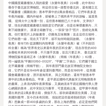
中國國度藏書樓加入我的最愛《永樂年夜典》224冊，此中有62
冊存于臺北故宮博物院。和這些古籍一路暫存臺北的，還有國立北
平藏書樓（國圖前身）善本甲庫中的2萬余冊精品，它們年夜多是
年夜內秘躲、國內外秘本，卻被奉上了橫跨承平洋的游輪，遠渡美
國。 從烽火中上海灘一別，這些善本離館已八十余年。文津街7
號，現在的國度藏書樓古籍館是它們的家，但是在琳瑯書庫內，只
剩下縮微膠片。 跟著古籍數字化，一張張“游子”照片，曾經化身萬
萬。但打量照片上的躲書章，仍難免五味雜陳：送走這些古籍時，
它們命懸一線，現在天下昇平，卻不知何時能回故鄉。 《永樂年
夜典》卷19735 從謎團到內情畢露 《永樂年夜典》被《不列顛百
科全書》稱為“世界有史以來最年夜的百科全書”。現在存世的400
余冊較本來的11095冊，不只微乎其微，並且只要正本。 臺北故宮
博物院躲有嘉靖正本《永樂年夜典》（簡稱《年夜典》）62冊，
同一編號為“平圖013150-013211”。“平圖”二字表白，它們屬于國立
北平藏書樓（簡稱平館）。 與年夜部門臺北故宮博物院文物分
歧，它們不是在1949年倉促運到臺灣的，而是在1965年，從美國
國會藏書樓出發，漂洋過海而來。 與之同業的，還有平館善本甲
庫中的2萬余冊精品。甲庫，是平易近國時代典躲宋元明晚期善本
的書庫。上承清內閣年夜庫舊躲，又廣納清末平易近國幾代學人潛
心網羅的善本，此中宋刻元刊薈萃，可貴底稿云集。從甲庫中再精
選出來的這2萬多冊古籍，價值不凡，卻衣錦還鄉居住美國，又從
美國到臺灣，至今仍未有回期。 假如把這些嘉靖朝繕寫的《年夜
典》想象成一群400多歲的白叟，那在上海的歷險，必定是他們閑