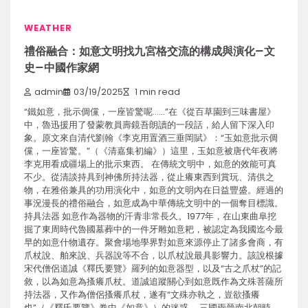
WEATHER
禮俗融合：如意文明找九宮格交流的構成與演化–文
史–中國作家網
admin
03/19/2025
1 min read
“鐵如意，批示倜儻，一座皆驚呢……”在《從百草園到三味書屋》
中，魯迅援用了發蒙教員壽鏡吾朗讀的一段話，給人留下深入印
象。原文來自清代劉翰《李克用置酒三垂岡賦》：“玉如意批示倜
儻，一座皆驚。”（《清嘉集初編》）這里，玉如意被唐代年夜將
李克用看成疆場上的批示東西。 在傳統文明中，如意的效能可真
不少。從清談持具到神佛所持法器，從止癢東西到賞玩、清供之
物，在雅俗兼具的功用演化中，如意的文明內在日益豐盛。經過的
事況漫長的禮俗融合，如意成為中華傳統文明中的一個奪目標識。
持具法器 如意作為器物的汗青非常長久。1977年，在山東曲阜挖
掘了東周時代魯國墓葬中的一件牙雕如意耙，被認定為我國迄今最
早的如意什物遺存。聚會場地學界對如意來源停止了諸多會商，有
爪杖說、舶來說、兵器說等不合，以爪杖說最具影響力。該說根據
宋代僧侶道誠《釋氏要覽》羅列的如意器型，以及“古之爪杖”的記
敘，以為如意為搔癢爪杖。道誠追蹤關心到如意既作為文殊菩薩所
持法器，又作為僧侶搔癢爪杖，遂有“文殊亦執之，豈欲搔癢
也”（《釋氏要覽》卷中《如意》）的迷惑。 三國兩晉南北朝時