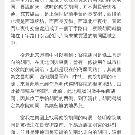
同。要說起來，彼時的察院胡同，并不與長安街相
通。究其緣由，是上個世紀前半葉的長安街，西段的
止境是西單牌坊。而西長安街、西單北年夜街、宣武
門年夜街交會處組成了一個丁字路口，察院胡同就攙
雜在丁字路口以西的那片尚未被買通的胡同區域之
中。
從老北京輿圖中可以看到：察院胡同是條工具走
向的胡同。在其北側與東側，曾有一條被用作城市排
水效能的南溝沿（也就是現在的佟麟閣路），其南側
為文昌胡同，西側則是鬧市口中街。察院胡同的稱
號，來自此地已經作為明代巡關察院的衙署地點，由
此被簡稱為“察院”。此前，此地稱號叫做手帕西胡
同，因其位于手帕胡同的西側。到了清代，胡同稱號
定為察院胡同，為鑲藍旗的地界兒。
當我在輿圖上找尋察院胡同的時辰，發明察院胡
同是被標注在長安街路南、平易近族文明宮的斜對
面，並且是連通西長安街的呈南北走向的胡同，這似