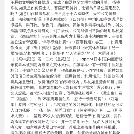
革釋教文明的奪目標識，完成了由器物至文明符號的升華。 搔癢
爪杖 如意是如何從士人、菩薩所用持器，改變為日常生涯用品的
呢？ 如意用作搔癢爪杖，最早見于十六國時代。天竺和尚曇無
讖、佛陀耶舍所譯《優婆塞戒經》《四分律》中均以如意為護理乾
淨器具，與耳铇、刮舌刀、摘齒物、禪鎮熏鼻筒等物品并列，與文
殊論道時持具效能有別。到了唐代，和尚群體日常頻仍應用爪杖如
意。《酉陽雜俎》記有金剛三躲與方士羅公遠斗法的故事，三躲見
羅公遠脊背瘙癢，“舉手示羅如意”（《酉陽雜俎》卷三），如意用
作搔癢。據《蜀中廣記》記錄，唐末禪月巨匠貫休自稱夢中見一
眾“胡貌梵相”的尊者，于是創作了“人皆異之”的《十六羅漢圖》
（《蜀中廣記》卷一〇六《畫苑記》）。japan(日本)宮內廳所躲
宋初摹本被判定為最接近貫休原作。在該摹本中有一羅漢手握如意
柄部，使如意頭部緊貼脊背，作高低移動狀，似在搔癢。爪杖如意
與僧侶日常生涯聯絡接觸慎密，應用群體、利用場景、詳細效能與
持具如意懸殊。故持“舶來說”的學者以為，爪杖如意源自印度，隨
釋教傳進中國。 爪杖如意貼合大眾日常生涯需求，逐步風行，被
文人記載。從“從人指畫竹如意，假手爬搔松養和”（《灊山集》卷
二《睡起》），到“不復爬癢倩仙爪，忍待一朝春筍長”（《莊靖
集》卷四《竹如意》），爪杖如意的效能被詩化。因爪杖如意可助
人自力搔癢，“一搔一快，勝呼丑婦”（《陳定宇集》卷一二《和不
求人贊》），呈現“不求人”的新稱號。這相較于“如意”之稱，其作
為搔癢東西的效能呼之欲出，并一向沿用至今。 從名人雅器到搔
癢爪杖，如意融進大眾日常生涯，浮現出雅俗兼具的奇特風采。
清供擺設 經由過程大眾的發明、利用，如意的效能在抽象和具象