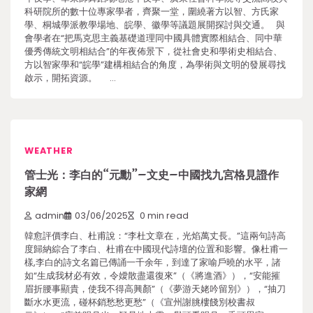
科研院所的數十位專家學者，齊聚一堂，圍繞著方以智、方氏家
學、桐城學派教學場地、皖學、徽學等議題展開探討與交通。 與
會學者在“把馬克思主義基礎道理同中國具體實際相結合、同中華
優秀傳統文明相結合”的年夜佈景下，從社會史和學術史相結合、
方以智家學和“皖學”建構相結合的角度，為學術與文明的發展尋找
啟示，開拓資源。 …
WEATHER
管士光：李白的“元勳”–文史–中國找九宮格見證作
家網
admin
03/06/2025
0 min read
韓愈評價李白、杜甫說：“李杜文章在，光焰萬丈長。”這兩句詩高
度歸納綜合了李白、杜甫在中國現代詩壇的位置和影響。像杜甫一
樣,李白的詩文名篇已傳誦一千余年，到達了家喻戶曉的水平，諸
如“生成我材必有效，令嬡散盡還復來”（《將進酒》），“安能摧
眉折腰事顯貴，使我不得高興顏”（《夢游天姥吟留別》），“抽刀
斷水水更流，碰杯銷愁愁更愁”（《宣州謝朓樓餞別校書叔