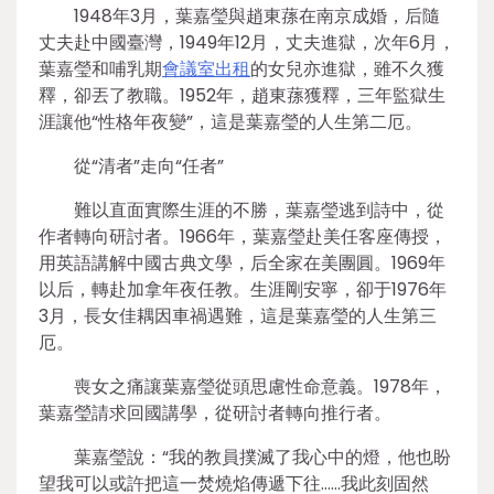
1948年3月，葉嘉瑩與趙東蓀在南京成婚，后隨
丈夫赴中國臺灣，1949年12月，丈夫進獄，次年6月，
葉嘉瑩和哺乳期
會議室出租
的女兒亦進獄，雖不久獲
釋，卻丟了教職。1952年，趙東蓀獲釋，三年監獄生
涯讓他“性格年夜變”，這是葉嘉瑩的人生第二厄。
從“清者”走向“任者”
難以直面實際生涯的不勝，葉嘉瑩逃到詩中，從
作者轉向研討者。1966年，葉嘉瑩赴美任客座傳授，
用英語講解中國古典文學，后全家在美團圓。1969年
以后，轉赴加拿年夜任教。生涯剛安寧，卻于1976年
3月，長女佳耦因車禍遇難，這是葉嘉瑩的人生第三
厄。
喪女之痛讓葉嘉瑩從頭思慮性命意義。1978年，
葉嘉瑩請求回國講學，從研討者轉向推行者。
葉嘉瑩說：“我的教員撲滅了我心中的燈，他也盼
望我可以或許把這一焚燒焰傳遞下往……我此刻固然