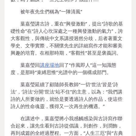
被年夜先生們稱為“一陣清風”
葉嘉瑩講古詩，重在“興發激動”，提出“詩歌的基
礎性命”在“詩人心坎深處之一種興發激動的氣力”，誇
大客觀性，與傳統中文系講授迥然分歧，后者著重文
學史、文學實際，不關懷先生的詳細寫作才能和審美
興趣的培育。在相那時期，“客觀性”甚至是褒義詞。
葉嘉瑩回
講座場地
回了“作風即人”這一知識態
度，是那時“束縛思惟”光譜中的一個構成部門。
葉嘉瑩延續了顧隨師長教師“一切‘世法’皆是‘詩
法’，‘詩法’分開‘世法’站不住”的主意，以為：“我們講
詩的人所要做的，就恰是要透過詩人的作品，使這些
詩人的性命魂靈，獲得又一次再生的機遇。”
在講述中，葉嘉瑩將小我感觸感染與古詩寫作聯
合起來，讓先生看到古詩從倡議，到創作，到潤飾，
再到成篇的全經過歷程。一方面，“人生三厄”與“古典