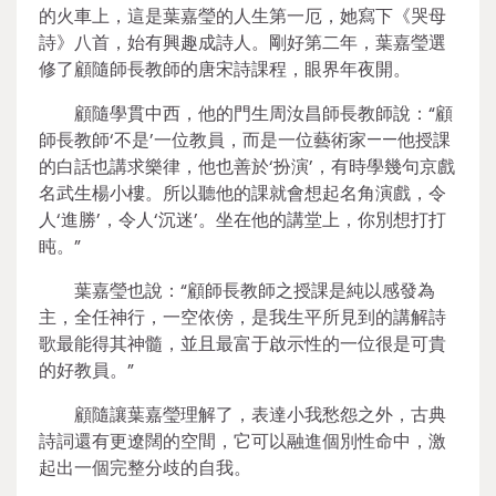
的火車上，這是葉嘉瑩的人生第一厄，她寫下《哭母
詩》八首，始有興趣成詩人。剛好第二年，葉嘉瑩選
修了顧隨師長教師的唐宋詩課程，眼界年夜開。
顧隨學貫中西，他的門生周汝昌師長教師說：“顧
師長教師‘不是’一位教員，而是一位藝術家——他授課
的白話也講求樂律，他也善於‘扮演’，有時學幾句京戲
名武生楊小樓。所以聽他的課就會想起名角演戲，令
人‘進勝’，令人‘沉迷’。坐在他的講堂上，你別想打打
盹。”
葉嘉瑩也說：“顧師長教師之授課是純以感發為
主，全任神行，一空依傍，是我生平所見到的講解詩
歌最能得其神髓，並且最富于啟示性的一位很是可貴
的好教員。”
顧隨讓葉嘉瑩理解了，表達小我愁怨之外，古典
詩詞還有更遼闊的空間，它可以融進個別性命中，激
起出一個完整分歧的自我。