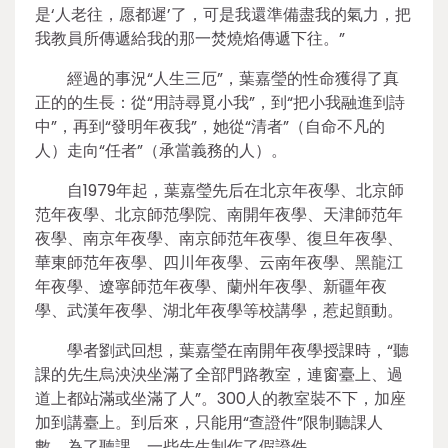
是‘人老往，愿都遲’了，可是我還準備盡我的氣力，把
我教員所傳遞給我的那一焚燒焰傳遞下往。”
經過的事況“人生三厄”，葉嘉瑩的性命獲得了真
正的的生長：從“用詩尋覓小我”，到“把小我融進到詩
中”，再到“發明年夜我”，她從“清者”（自命不凡的
人）走向“任者”（承當義務的人）。
自1979年起，葉嘉瑩先后在北京年夜學、北京師
范年夜學、北京師范學院、南開年夜學、天津師范年
夜學、南京年夜學、南京師范年夜學、復旦年夜學、
華東師范年夜學、四川年夜學、云南年夜學、黑龍江
年夜學、遼寧師范年夜學、蘭州年夜學、新疆年夜
學、武漢年夜學、湖北年夜學等校講學，惹起顫動。
學者劉武回想，葉嘉瑩在南開年夜學授課時，“聽
課的先生烏泱泱坐滿了全部門路教室，連窗臺上、過
道上都站滿或坐滿了人”。300人的教室裝不下，加座
加到講臺上。到后來，只能用“查證件”限制聽課人
數，為了聽課，一些先生制作了假證件……