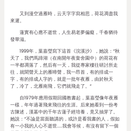
又到漫空過雁時，云天字字寫相思，荷花凋盡我
來遲。
蓮實有心應不逝世，人生易老夢偏癡，千春猶待
發華滋。
1999年，葉嘉瑩寫下這首《浣溪沙》，她說：“秋
天了，我們馬蹄湖（在南開年夜黌舍園中）的荷花有
一半都凋落了，然后有一天，我從專家樓往研討所走
往，就聞聲天上的雁啼聲，我一昂首，有的排成一
字，有的排成人字的，就是一批年夜雁，由於秋天
了，冷了，北雁南飛，它們就飛走了。”
自1979年應用假期回國教書起，葉嘉瑩像年夜雁
一樣，年年過著飛來飛往的生涯。后來她看到一份考
古陳述，漢墓中的千年古蓮子經培養，竟又抽芽了。
她說：“不論是當面聽講的，或許是看我書的人，假如
有一小我的人心不逝世……我會等候，有沒有留下一個