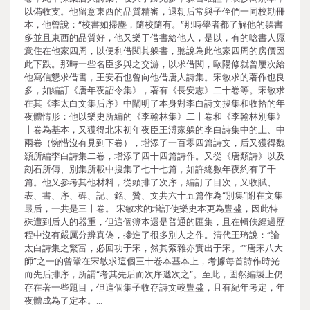
以備收支。他留意東西的品質精審，退朝后常與子侄們一同校勘冊
本，他曾說：“校書如掃塵，隨校隨有。”那時學者都了解他的躲書
多並且東西的品質好，他又樂于借書給他人，是以，有的唸書人愿
意住在他家四周，以便利借閱其躲書，聽說為此他家四周的房價因
此下跌。那時一些名臣多與之交游，以求借閱，歐陽修就曾屢次給
他寫信懇求借書，王安石也曾向他借唐人詩集。宋敏求的著作也良
多，如編訂《唐年夜詔令集》，著有《長安志》二十卷等。宋敏求
在其《李太白文集后序》中闡明了本身對李白詩文搜集和收拾的年
夜體情形：他以樂史所編的《李翰林集》二十卷和《李翰林別集》
十卷為基本，又獲得北宋初年夜臣王溥家躲的李白詩集中的上、中
兩卷（惋惜沒有見到下卷），增添了一百零四篇詩文，后又獲得魏
顥所編李白詩集二卷，增添了四十四篇詩作。又從《唐類詩》以及
刻石所傳、別集所載中搜集了七十七篇，如許總數年夜約有了千
篇。他又參考其他材料，從頭排了次序，編訂了目次，又收賦、
表、書、序、碑、記、銘、贊、文共六十五篇作為“別集”附在文集
最后，一共是三十卷。 宋敏求的增訂使樂史本更為豐盛，因此特
殊遭到后人的器重，但這個簿本還是普通的匯集，且在輯佚經過歷
程中沒有嚴厲分辨真偽，摻進了很多別人之作。清代王琦說：“論
太白詩集之繁富，必回功于宋，然其紊雜亦實出于宋。”“唐宋八大
師”之一的曾鞏在宋敏求這個三十卷本基本上，考據每首詩作時光
而先后排序，所謂“考其先后而次序遞次之”。至此，固然編製上仍
存在著一些題目，但這個集子收存詩文較豐盛，且有紀年考定，年
夜體成為了定本。…