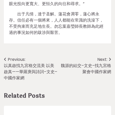
眼光投向更寬大、更恒久的向往和尋求。”
出于凡情，達于圣解。蓮花會凋零，蓮心將永
存。信任必有一個將來，人人都能在常識的洗澡下，
不受拘束而充足地生長。勿忘葉嘉瑩師長教師為此經
過的事況如何的跋涉與艱苦。
Post
Previous:
Next:
以真啟找九宮格交流美 以美
魏源的結交–文史–找九宮格
navigation
啟真——華羅庚與詩詞–文史–
聚會中國作家網
中國作家網
Related Posts