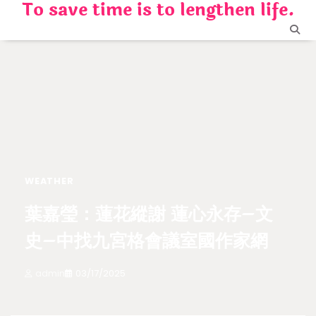
To save time is to lengthen life.
Skip
to
content
WEATHER
葉嘉瑩：蓮花縱謝 蓮心永存–文
史–中找九宮格會議室國作家網
admin
03/17/2025