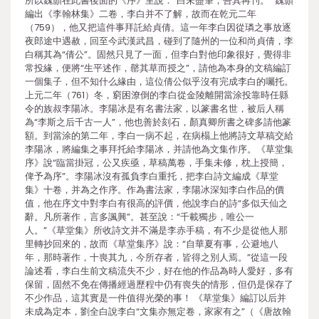
所以魏顥在此書後面的《序》里說：“白未盡筆，吾其再刊。” 魏顥
編出《李翰林集》二卷，李白并不了解，故而在乾元二年
（759），他又把這件事拜託給貞倩。這一年李白因從璘之事放逐
夜郎途中遇赦，回至今武漢武昌，碰到了隨州的一位和尚貞倩，李
白稱其為“倩公”。固然只見了一面，但李白對他印象很好，覺得非
常投緣，便將“生平述作，罄其草而授之”，請他為本身的文稿編訂
一個集子，但不知什么緣由，這位倩公似乎沒有完成李白的囑托。
上元二年（761）冬，窮困潦倒的李白從金陵離開當涂投靠時任縣
令的族叔李陽冰。李陽冰是有名書法家，以篆書名世，被后人稱
為“李斯之后千古一人”，他也善於刻石，顏真卿所書之碑多請他篆
額。到當涂的第二年，李白一病不起，在病榻上他將詩文草稿交給
李陽冰，將編集之事拜托給李陽冰，并請他為文集作序。《草堂集
序》說“臨當掛冠，公又疾亟，草稿萬卷，手集未修，枕上授簡，
俾予為序”。李陽冰沒有孤負李白重托，把李白詩文編成《草堂
集》十卷，并為之作序。作為書法家，李陽冰深知李白作品的價
值，他在序文中對李白有很高的評價，他說李白的詩“多似天仙之
辭。凡所著作，言多諷興”。甚至說：“千載獨步，唯公一
人。”《草堂集》所收詩文并不滿是李赤手稿，有不少是從他人那
里轉抄回來的，故而《草堂集序》說：“自華夏有事，公避地八
年，那時著作，十喪其九，今所存者，皆得之別人焉。”從這一段
論述看，李白生前文稿流失不少，好在他的作品為時人愛好，多有
保留，固然不免在傳播經過歷程中仍有喪失的情形，但仍是保存了
不少作品，這其實是一件值得光榮的事！ 《草堂集》編訂以后并
未成為定本，劉全白說李白“文集亦無定卷，家家有之”（《唐故翰