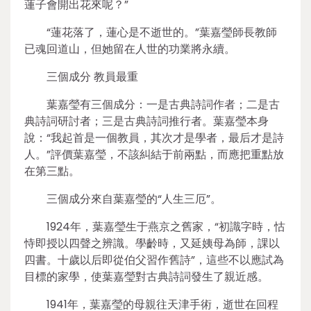
蓮子會開出花來呢？”
“蓮花落了，蓮心是不逝世的。”葉嘉瑩師長教師
已魂回道山，但她留在人世的功業將永續。
三個成分 教員最重
葉嘉瑩有三個成分：一是古典詩詞作者；二是古
典詩詞研討者；三是古典詩詞推行者。葉嘉瑩本身
說：“我起首是一個教員，其次才是學者，最后才是詩
人。”評價葉嘉瑩，不該糾結于前兩點，而應把重點放
在第三點。
三個成分來自葉嘉瑩的“人生三厄”。
1924年，葉嘉瑩生于燕京之舊家，“初識字時，怙
恃即授以四聲之辨識。學齡時，又延姨母為師，課以
四書。十歲以后即從伯父習作舊詩”，這些不以應試為
目標的家學，使葉嘉瑩對古典詩詞發生了親近感。
1941年，葉嘉瑩的母親往天津手術，逝世在回程