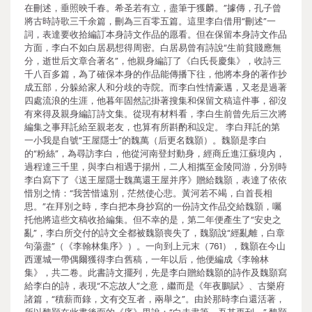
在刪述，垂照映千春。希圣若有立，盡筆于獲麟。”據傳，孔子曾
將古時詩歌三千余篇，刪為三百零五篇。這里李白借用“刪述”一
詞，表達要收拾編訂本身詩文作品的愿看。但在保留本身詩文作品
方面，李白不如白居易想得周密。白居易曾有詩說“生前貧賤應無
分，逝世后文章合著名”，他親身編訂了《白氏長慶集》，收詩三
千八百多篇，為了確保本身的作品能傳播下往，他將本身的著作抄
成五部，分躲給家人和分歧的寺院。而李白性情豪邁，又老是過著
四處流浪的生涯，他暮年固然記掛著搜集和保留文稿這件事，卻沒
有來得及親身編訂詩文集。從現有材料看，李白生前曾先后三次將
編集之事拜託給至親老友，也算有所斟酌和設定。 李白拜託的第
一小我是自號“王屋隱士”的魏萬（后更名魏顥）。魏顥是李白
的“粉絲”，為尋訪李白，他從河南登封動身，經商丘進江蘇境內，
過程達三千里，與李白相遇于揚州，二人相攜至金陵同游，分別時
李白寫下了《送王屋隱士魏萬還王屋并序》贈給魏顥，表達了依依
惜別之情：“我苦惜遠別，茫然使心悲。黃河若不竭，白首長相
思。”在拜別之時，李白把本身抄寫的一份詩文作品交給魏顥，囑
托他將這些文稿收拾編集。但不幸的是，第二年便產生了“安史之
亂”，李白所交付的詩文全都被魏顥喪失了，魏顥說“經亂離，白章
句蕩盡”（《李翰林集序》）。一向到上元末（761），魏顥在今山
西運城一帶偶爾獲得李白舊稿，一年以后，他便編成《李翰林
集》，共二卷。此書詩文擺列，先是李白贈給魏顥的詩作及魏顥寫
給李白的詩，表現“不忘故人”之意，繼而是《年夜鵬賦》、古樂府
諸篇，“積薪而錄，文有交互者，兩舉之”。由於那時李白還活著，