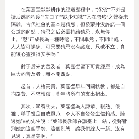
在葉嘉瑩默默耕作的經過歷程中，“浮淺”“不外是
讀后感的程度”“失口了”“缺少知識”“又在忽悠”之聲從未
隔離。古代社會的基本是猜忌，但發蒙并沒許諾一個
公道的起點，猜忌之后必需持續猜忌，永無停
止。“懟”正成長為一種時髦，不問畢竟，不問出處，
人人皆可操練。可只要猜忌沒有謎底、只破不立，真
能讓心靈獲得安寧嗎？
對于后來的普及者，葉嘉瑩留下可貴經歷：成為
巨大的普及者，離不開四點。
起首，人格高貴。葉嘉瑩早年回國執教，都是自
掏路費、不求報償，暮年將所有的支出捐出。
其次，涵養功夫。葉嘉瑩為人謙恭、親熱、優
雅，舉手投足自成風范，令人不自發發生信賴感。聽
過她課的先生說：“葉師長教師在講臺上一站，從聲響
到她的這個手勢、這個別態，讓我們線人一新。沒有
見過，真是美啊。”