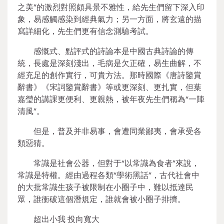
之美”的激烈對照頗具景不雅性，給先生們留下深入印
象，易感觸感染到經典氣力；另一方面，將玄遠的描
寫詳細化，先生們更有信念測驗考試。
感慨式、點評式的詩論本是中國古典詩論的傳
統，長處是深刻淺出，毛病是欠正確，易生曲解，不
經充足的創作實行，可貴方法。那時國際《唐詩鑒賞
辭書》《宋詞鑒賞辭書》等或更深刻、更扎實，但葉
嘉瑩的講課更便利、更親熱，被年夜先生們稱為“一陣
清風”。
但是，普及并非易事，會遭同業鄙夷，會承受各
類惡猜。
常識是社會公器，但對于“以常識為食者”來說，
常識是特權。經由過程各類“學術黑話”，古代社會中
的大批常識生孩子被限制在小圈子中，難以抵達民
眾，誰衝破這個潛規定，誰就會被小圈子排擠。
超出小我 投向寬大