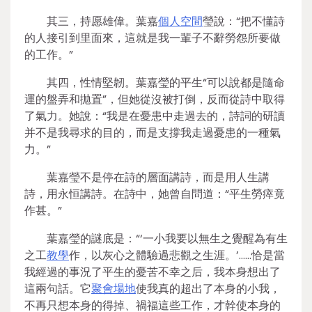
其三，持愿雄偉。葉嘉
個人空間
瑩說：“把不懂詩
的人接引到里面來，這就是我一輩子不辭勞怨所要做
的工作。”
其四，性情堅韌。葉嘉瑩的平生“可以說都是隨命
運的盤弄和拋置”，但她從沒被打倒，反而從詩中取得
了氣力。她說：“我是在憂患中走過去的，詩詞的研讀
并不是我尋求的目的，而是支撐我走過憂患的一種氣
力。”
葉嘉瑩不是停在詩的層面講詩，而是用人生講
詩，用永恒講詩。在詩中，她曾自問道：“平生勞瘁竟
作甚。”
葉嘉瑩的謎底是：“‘一小我要以無生之覺醒為有生
之工
教學
作，以灰心之體驗過悲觀之生涯。’……恰是當
我經過的事況了平生的憂苦不幸之后，我本身想出了
這兩句話。它
聚會場地
使我真的超出了本身的小我，
不再只想本身的得掉、禍福這些工作，才幹使本身的