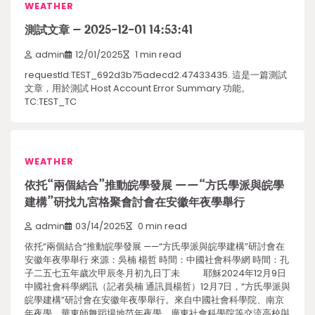
WEATHER
測試文章 – 2025-12-01 14:53:41
admin
12/01/2025
1 min read
requestId:TEST_692d3b75adecd2.47433435. 這是一篇測試
文章，用於測試 Host Account Error Summary 功能。
TC:TEST_TC
WEATHER
依托“兩個結合”推動皖學發展 ——“方氏學派與皖學
建構”研找九宮格聚會討會在安徽年夜學舉行
admin
03/14/2025
0 min read
依托“兩個結合”推動皖學發展 ——“方氏學派與皖學建構”研討會在
安徽年夜學舉行 來源：吳楠 楊哲 時間：中國社會科學網 時間：孔
子二五七五年歲次甲辰冬月初九日丁未 耶穌2024年12月9日
中國社會科學網訊（記者吳楠 通訊員楊哲）12月7日，“方氏學派與
皖學建構”研討會在安徽年夜學舉行。來自中國社會科學院、南京
年夜學、華東師舞蹈場地范年夜學、廣東社會科學院等交流高校與