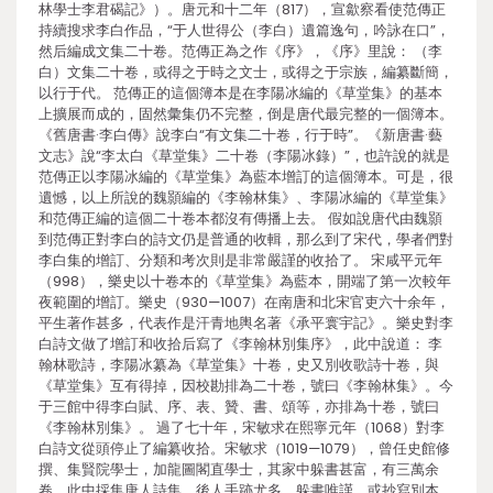
林學士李君碣記》）。唐元和十二年（817），宣歙察看使范傳正
持續搜求李白作品，“于人世得公（李白）遺篇逸句，吟詠在口”，
然后編成文集二十卷。范傳正為之作《序》，《序》里說： （李
白）文集二十卷，或得之于時之文士，或得之于宗族，編纂斷簡，
以行于代。 范傳正的這個簿本是在李陽冰編的《草堂集》的基本
上擴展而成的，固然彙集仍不完整，倒是唐代最完整的一個簿本。
《舊唐書·李白傳》說李白“有文集二十卷，行于時”。《新唐書·藝
文志》說“李太白《草堂集》二十卷（李陽冰錄）”，也許說的就是
范傳正以李陽冰編的《草堂集》為藍本增訂的這個簿本。可是，很
遺憾，以上所說的魏顥編的《李翰林集》、李陽冰編的《草堂集》
和范傳正編的這個二十卷本都沒有傳播上去。 假如說唐代由魏顥
到范傳正對李白的詩文仍是普通的收輯，那么到了宋代，學者們對
李白集的增訂、分類和考次則是非常嚴謹的收拾了。 宋咸平元年
（998），樂史以十卷本的《草堂集》為藍本，開端了第一次較年
夜範圍的增訂。樂史（930—1007）在南唐和北宋官吏六十余年，
平生著作甚多，代表作是汗青地輿名著《承平寰宇記》。樂史對李
白詩文做了增訂和收拾后寫了《李翰林別集序》，此中說道： 李
翰林歌詩，李陽冰纂為《草堂集》十卷，史又別收歌詩十卷，與
《草堂集》互有得掉，因校勘排為二十卷，號曰《李翰林集》。今
于三館中得李白賦、序、表、贊、書、頌等，亦排為十卷，號曰
《李翰林別集》。 過了七十年，宋敏求在熙寧元年（1068）對李
白詩文從頭停止了編纂收拾。宋敏求（1019—1079），曾任史館修
撰、集賢院學士，加龍圖閣直學士，其家中躲書甚富，有三萬余
卷，此中採集唐人詩集、後人手跡尤多，躲書唯謹，或抄寫別本，