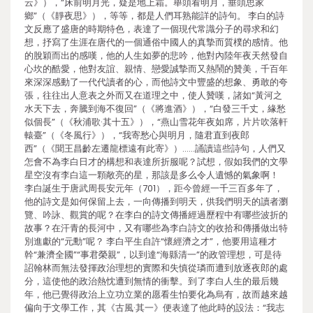
云》），“床前明月光，疑是地上霜。舉頭看明月，垂頭思家
鄉”（《靜夜思》），等等，都是人們耳熟能詳的詩句。 李白的詩
文反應了盛唐的時期特色，表達了一個現代常識分子的尋求和幻
想，抒寫了生涯在唐代的一個通俗中國人的真摯而質樸的感情。他
的脫穎而出的感嘆，他的人生如夢的悲吟，他對內陸年夜天然發自
心坎的酷愛，他對友誼、親情、戀愛誠摯而又熱鬧的贊美，千百年
來深深感動了一代代讀者的心，而他詩文中豐盛的想象、勇敢的夸
張，往往出人意表之外而又在道理之中，使人贊嘆，諸如“黃河之
水天下去，奔騰到海不復回”（《將進酒》），“白發三千丈，緣愁
似個長”（《秋浦歌·其十五》），“燕山雪花年夜如席，片片吹落軒
轅臺”（《冬風行》），“我寄愁心與明月，隨君直到夜郎
西”（《聞王昌齡左遷龍標遠有此寄》）……誦讀這些詩句，人們又
怎會不為李白日才的構想和表達所折服呢？試想，假如我們的文學
星空沒有李白這一顆敞亮的星，那該是多么令人遺憾的氣象啊！
李白誕生于唐武周長安元年（701），距今曾經一千三百多年了，
他的詩文是如何保留上去，一向傳播到明天，供我們明天的讀者瀏
覽、吟詠、觀賞的呢？在李白的詩文傳播經過歷程中有哪些波折的
故事？在汗青的長河中，又有哪些為李白詩文的收拾和傳播做出特
別進獻的“元勳”呢？ 李白平生自許“懷經濟之才”，他要用這種才
幹“兼濟全國”“事君榮親”，以到達“海縣清一”的政管理想，可是待
詔翰林而無法發揮政治理想的實際和失慎從璘而遭到放逐夜郎的處
分，這使他的政治熱忱遭到無情的衝擊。到了李白人生的最后幾
年，他已覺得政治上立功立業的愿看生怕要化為烏有，故而越來越
偏向于文學工作，其《古風·其一》便表達了他此時的設法：“我志