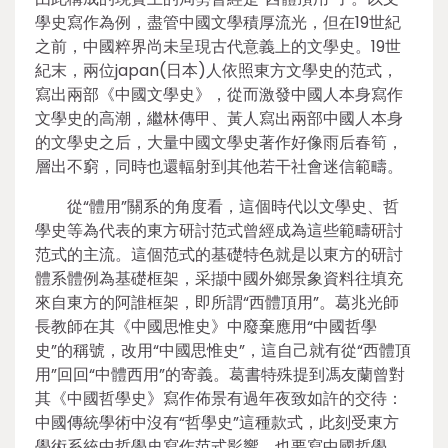
學史寫作為例，盡管中國文學積厚流光，但在19世紀
之前，中國粹界尚未呈現古代意義上的文學史。19世
紀末，兩位japan(日本)人依照東方文學史的范式，
寫出兩部《中國文學史》，從而激發中國人本身寫作
文學史的高潮，繼林傳甲、黃人寫出兩部中國人本身
的文學史之后，大量中國文學史著作好像雨后春筍，
層出不窮，同時也還輻射到其他若干社會迷信範疇。
從“體用”關系的角度看，這個時代以文學史、哲
學史等為代表的東方研討范式曾經成為這些範疇研討
范式的主流。這個范式的基礎特色就是以東方的研討
體系體例為基礎框架，采擷中國外鄉景象資料往填充
來自東方的阿誰框架，即所謂“西體頂用”。葛兆光師
長教師在其《中國思惟史》中廢棄應用“中國哲學
史”的稱號，改用“中國思惟史”，這自己就有從“西體頂
用”回回“中體西用”的寄義。葛書特殊提到馮友蘭曾對
其《中國哲學史》寫作佈景有過年夜致如許的交待：
中國傳統學術中沒有“哲學史”這種款式，此刻受東方
學術系統中哲學史寫作范式影響，也要寫中國哲學