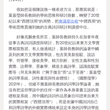
假如把這個陳說換一種表述方法，那應當就是：
葉嘉瑩師長教師的學術思惟和研討路數，轉變了20世
紀以來“西體頂用”的局勢，把
會議室出租
“中體西用”的
學術思惟貫徹到她的古典詩詞研討和講授中往。
好像兆鵬會長所言，葉師長教師持久在加拿年夜
從事古典詩詞講授與研討，對20世紀以來東方文學實
際相當熟習。有人做過統計，葉師長教師的論著中觸
及到的東方文學實際學說，包含英美新批駁、說話
學、符號學、接收美學、精力剖析、女性主義和性別
實際、詮釋學、景象學、構造主義詩學、認識批駁實
際等（拜見朱興和《“興于微言”而“止于至善”：葉嘉瑩
的詞學系統、詩性書寫與性命體悟》，《國際儒學》
2021年）。但縱不雅葉師長教師的詞學詩學論著，她
沒有把這些學說中的任何一家作為本身著書立說的基
礎框架系統，用中國的詩詞作品景象往印證來自東方
的實際框架（“西體頂用”），而是依據中國詩詞自己
和詞學詩學的外鄉實際傳統來設定本身的詞學詩學批