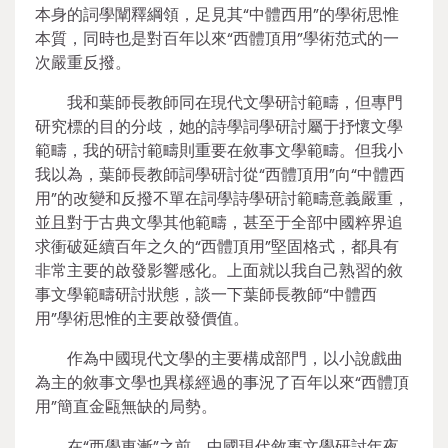
本身的詞學闡釋綱領，足見其“中體西用”的學術思惟
本質，同時也是對百年以來“西體頂用”學術范式的一
次嚴重反撥。
我和葉師長教師同在現代文學研討範疇，但專門
研究標的目的分歧，她的詩學詞學研討屬于抒懷文學
範疇，我的研討範疇則重要在敘事文學範疇。但我小
我以為，葉師長教師詞學研討從“西體頂用”向“中體西
用”的改變和反撥不單在詞學詩學研討範疇意義嚴重，
並且對于古典文學其他範疇，甚至于全部中國粹界追
求衝破延續百年之久的“西體頂用”堅固格式，都具有
非常主要的啟發影響感化。上面就以我自己熟習的敘
事文學範疇研討狀態，談一下葉師長教師“中體西
用”學術思惟的主要啟發價值。
作為中國現代文學的主要構成部門，以小說戲曲
為主的敘事文學也異樣經過的事況了百年以來“西體頂
用”簡直金甌無缺的局勢。
在“西學東漸”之前，中國現代敘事文學研討年夜