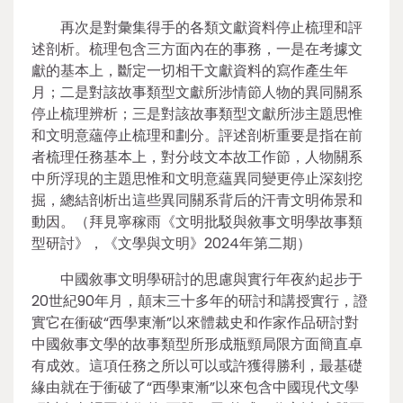
再次是對彙集得手的各類文獻資料停止梳理和評
述剖析。梳理包含三方面內在的事務，一是在考據文
獻的基本上，斷定一切相干文獻資料的寫作產生年
月；二是對該故事類型文獻所涉情節人物的異同關系
停止梳理辨析；三是對該故事類型文獻所涉主題思惟
和文明意蘊停止梳理和劃分。評述剖析重要是指在前
者梳理任務基本上，對分歧文本故工作節，人物關系
中所浮現的主題思惟和文明意蘊異同變更停止深刻挖
掘，總結剖析出這些異同關系背后的汗青文明佈景和
動因。（拜見寧稼雨《文明批駁與敘事文明學故事類
型研討》，《文學與文明》2024年第二期）
中國敘事文明學研討的思慮與實行年夜約起步于
20世紀90年月，顛末三十多年的研討和講授實行，證
實它在衝破“西學東漸”以來體裁史和作家作品研討對
中國敘事文學的故事類型所形成瓶頸局限方面簡直卓
有成效。這項任務之所以可以或許獲得勝利，最基礎
緣由就在于衝破了“西學東漸”以來包含中國現代文學