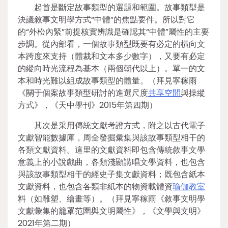
起首是斷定故事類型的選題和範圍。故事類型是
決議敘事文明學方式“中體”的焦點要件。所以對它
的“外松內緊”前提核實辨識是確認其“中體”屬性的主要
步調。從內部看，一個故事類型既要有必定的橫向文
本跨度來支持（體裁和文本多少數字），又要有必定
的縱向時光流程為基本（兩個朝代以上）。單一的文
本和時光難以組成故事類型的體量。（拜見寧稼雨
《關于個案故事類型研討的進選尺度
共享空間
與操縱
方式》，《天中學刊》2015年第四期）
其次是采用傳統文獻考證方式，附之以古代電子
文獻智能數據庫，周全發掘彙集與該故事類型相干的
各類文獻資料。這里的文獻資料即包含傳統敘事文學
意義上的小說戲曲，各類淺顯講唱文學資料，也包含
與該故事類型相干的經史子集文獻資料；既包含紙本
文獻資料，也包含各類非紙本的物資載體資
瑜伽教室
料（如雕塑、繪畫等）。（拜見寧稼雨《敘事文明學
文獻彙集的籠罩范圍與文明屬性》，《文學與文明》
2021年第二期）