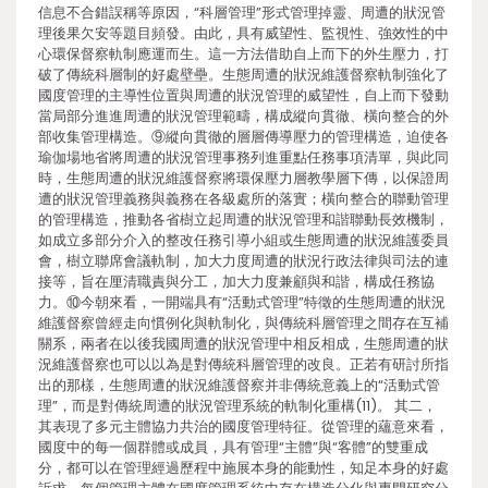
信息不合錯誤稱等原因，“科層管理”形式管理掉靈、周遭的狀況管
理後果欠安等題目頻發。由此，具有威望性、監視性、強效性的中
心環保督察軌制應運而生。這一方法借助自上而下的外生壓力，打
破了傳統科層制的好處壁壘。生態周遭的狀況維護督察軌制強化了
國度管理的主導性位置與周遭的狀況管理的威望性，自上而下發動
當局部分進進周遭的狀況管理範疇，構成縱向貫徹、橫向整合的外
部收集管理構造。⑨縱向貫徹的層層傳導壓力的管理構造，迫使各
瑜伽場地省將周遭的狀況管理事務列進重點任務事項清單，與此同
時，生態周遭的狀況維護督察將環保壓力層教學層下傳，以保證周
遭的狀況管理義務與義務在各級處所的落實；橫向整合的聯動管理
的管理構造，推動各省樹立起周遭的狀況管理和諧聯動長效機制，
如成立多部分介入的整改任務引導小組或生態周遭的狀況維護委員
會，樹立聯席會議軌制，加大力度周遭的狀況行政法律與司法的連
接等，旨在厘清職責與分工，加大力度兼顧與和諧，構成任務協
力。⑩今朝來看，一開端具有“活動式管理”特徵的生態周遭的狀況
維護督察曾經走向慣例化與軌制化，與傳統科層管理之間存在互補
關系，兩者在以後我國周遭的狀況管理中相反相成，生態周遭的狀
況維護督察也可以以為是對傳統科層管理的改良。正若有研討所指
出的那樣，生態周遭的狀況維護督察并非傳統意義上的“活動式管
理”，而是對傳統周遭的狀況管理系統的軌制化重構(11)。 其二，
其表現了多元主體協力共治的國度管理特征。從管理的蘊意來看，
國度中的每一個群體或成員，具有管理“主體”與“客體”的雙重成
分，都可以在管理經過歷程中施展本身的能動性，知足本身的好處