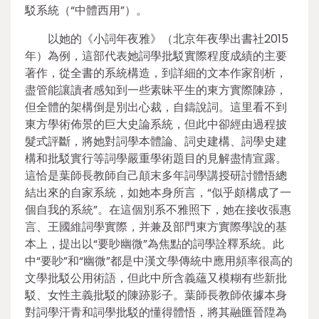
駁系統（“中體西用”）。
以她的《小詞年夜雅》（北京年夜學出書社2015
年）為例，這部代表她詞學批駁實際程度成績的主要
著作，從全書的系統構造，到詳細的文本作家剖析，
盡管能讓讀者感知到一些素昧平生的東方實際陳跡，
但全體的架構倒是別出心裁，自鑄說詞。這里看不到
東方學術佈景的巨大史論系統，但此中卻經由過程披
髮式評斷，將她對詞學本體論、詞史建構、詞學史建
構和批駁實行等詞學嚴重學術題目的見解盡情宣露。
這恰是葉師長教師自己顛末多年詞學講授研討體悟總
結出來的自家系統，如她本身所言，“似乎頗構成了一
個自我的系統”。在這個別系不雅照下，她在接收張惠
言、王國維詞學實際，并兼及部門東方實際學說的基
本上，提出以“要眇幽微”為焦點的詞學詮釋系統。此
中“要眇”和“幽微”都是中漢文學傳統中應用頻率很高的
文學批駁公用術語，但此中所含義蘊又模糊有些新批
駁、女性主義批駁的陳跡影子。葉師長教師依據本身
對詞學汗青和詞學批駁的懂得體悟，將其融匯晉陞為