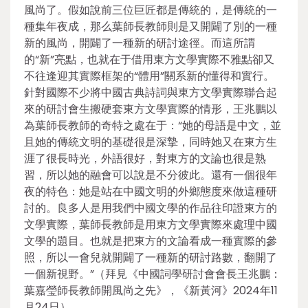
風尚了。假如說前三位巨匠都是傳統的，是傳統的一
種集年夜成，那么葉師長教師則是又開闢了別的一種
新的風尚，開闢了一種新的研討途徑。而這所謂
的“新”亮點，也就在于借用東方文學實際不雅點卻又
不往逢迎其實際框架的“體用”關系新的懂得和實行。
針對國際不少將中國古典詩詞與東方文學實際聯合起
來的研討會生搬硬套東方文學實際的情形，王兆鵬以
為葉師長教師的奇特之處在于：“她的母語是中文，並
且她的傳統文明的基礎很是深摯，同時她又在東方生
涯了很長時光，外語很好，對東方的文論也很是熟
習，所以她的融會可以說是不分彼此。還有一個很年
夜的特色：她是站在中國文明的外鄉態度來做這種研
討的。良多人是用我們中國文學的作品往印證東方的
文學實際，葉師長教師是用東方文學實際來處理中國
文學的題目。也就是把東方的文論看成一種實際的參
照，所以一會兒就開闢了一種新的研討路數，翻開了
一個新視野。”（拜見《中國詞學研討會會長王兆鵬：
葉嘉瑩師長教師開風尚之先》，《新黃河》2024年11
月24日）