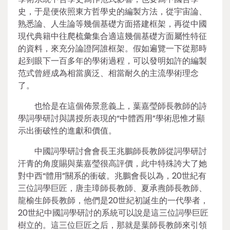
史，于是便依照東方哲學史的編製方法，從宇宙論、
熟悉論、人生論等幾個基礎方面搭建框架，再從中國
現代典籍中往爬梳彙集合適這幾個基礎方面屬性特征
的資料，來充分論證阿誰框架。假如遍覽一下從那時
起到眼下一百多年的學術過程，可以發明如許的編製
范式曾經成為相當廣泛、相當耐久的主流學術理念
了。
也恰是在這個佈景意義上，葉嘉瑩師長教師的詩
學詞學研討與講授所表現的“中體西用”學術思惟才顯
示出衝破性的進獻和價值。
中國詞學研討會會長王兆鵬師長教師從詞學研討
汗青的角度賜與葉嘉瑩很高評價，此中特殊誇大了她
對中西“體用”關系的衝破。兆鵬會長以為，20世紀有
三位詞學巨匠，唐圭璋師長教師、夏承燾師長教師、
龍榆生師長教師，他們是20世紀初誕生的一代學者，
20世紀中國詞學研討的系統可以說是這三位詞學巨匠
樹立的。這三位巨匠之后，那就是葉師長教師來引領