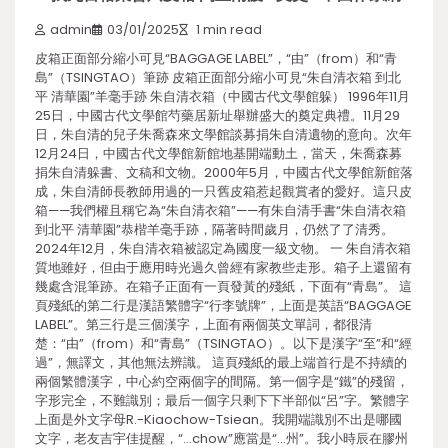
admin
03/01/2025
1 min read
皮箱正面部分縮小可見“BAGGAGE LABEL”，“由”（from）和“青
島”（TSINGTAO）筆跡 皮箱正面部分縮小可見“朱自清衣箱 到北
平 清華園”羊毫手跡 朱自清衣箱（中國古代文學館躲） 1996年11月
25日，中國古代文學館芍藥居新址舉辦盛大的奠定典禮。11月29
日，朱自清的兒子朱喬森來文學館談募捐朱自清遺物的意向。次年
12月24日，中國古代文學館新館地基開端動土，當天，朱喬森募
捐朱自清躲書、文稿和文物。2000年5月，中國古代文學館新館落
成，朱自清師長教師用過的一只舊皮箱惹起觀賞者的愛好。這只皮
箱——我們權且稱它為“朱自清衣箱”——有朱自清手書“朱自清衣箱
到北平 清華園”恭楷羊毫手跡，隔著時間歲月，仍然了了清秀。
2024年12月，朱自清衣箱被認定為國度一級文物。 一 朱自清衣箱
質地雖好，但由于應用時光過久曾經有家教些走形。箱子上還留有
幾處含混筆跡。在箱子正面有一頁發黃的殘紙，下面有“青島”。 這
頁殘紙的第二行是漢語繁體字“行李號牌”，上面是英語“BAGGAGE
LABEL”。第三行是三個漢字，上面有兩個英文單詞，都很清
楚：“由”（from）和“青島”（TSINGTAO）。以下是漢字“至”和“經
過”，無譯文，其他無法辨識。 這頁殘紙的最上端首行是不持續的
兩個繁體漢字，中心約空兩個字的間隔。第一個字是“鐵”的殘留，
字形完全，不難識別；最后一個字只剩下下半部似“呂”字。繁體字
上面是外文字母R.-Kiaochow-Tsiean。我開端識別不出是哪國
文字，老友吉宇佳提醒，“…chow”應當是“…州”。我小時辰在膠州