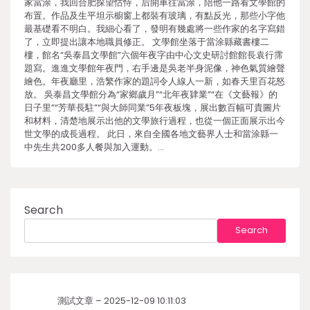
家當涂，我回合肥探望怙恃，后開車往當涂，陪他一路看文學館的
布置。作品及生平坦示櫥窗上都裝有玻璃，有點反光，那些小字他
最基礎看不明白。我細心看了，發明有幾處將一些作家的名字寫錯
了，立即提出讓本地職員修正。 文學館坐落于當涂縣藏書樓二
樓，館名“吳泰昌文學館”六個年夜字由中心文史研討館館長袁行霈
題寫。進進文學館年夜門，右手邊是吳老半身泥像，神色氣質繪聲
繪色。年夜廳里，浩繁作家的題詞令人線人一新，如春天里百花怒
放。 吳泰昌文學館分為“家鄉歲月”“北年夜肄業”“在《文藝報》的
日子里”“芳華長駐”“與大師同業”5年夜板塊，展出數百幅可貴圖片
和材料，清楚地展示出他的文學旅行過程，也從一個正面展示出今
世文學的成長過程。 此日，來自全國各地文藝界人士和當涂縣一
中先生共200多人餐與加入運動。…
Search
Search
測試文章 – 2025-12-09 10:11:03