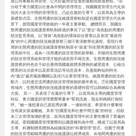
成公同事務有用管理、公共好處周全促進的運動與經過歷程。”④
分歧于東方國度以社會為中間的管理理念，我國國度管理古代化加
倍誇大多元中間的管理理念，凸起在黨的引導下，以當局為主導的
基礎形式⑤。生態周遭的狀況維護督察軌制是在國度管理古代化佈
景下，晉陞國度管理效能的一年夜主要舉動。 總體而言，我國生
態周遭的狀況維護督察軌制經過的事況了以“督企”為焦點的周遭的
狀況監管系統、以“督政”為焦點的環保綜合督查以及表現“黨政同
責”的中心周遭的狀況維護督察三個汗青演教學化過程。⑥現行有
用的生態周遭的狀況維護督察軌制當令“嵌進”到生態周遭的狀況管
理系統中往，成為一項周遭的狀況管理的新舉動，并隨同生態周遭
的狀況管理系統和管理才能的成長而不竭完美。生態周遭的狀況維
護督察的特色在于綜合應用我國黨政體系體例的威望資本、公檢法
體系的法治資本以及群眾信訪等信息資本，在盡能夠短的時光
內“激活”處所黨政機關以及排污企業管理淨化、維護周遭的狀況的
動力，以到達交流周遭的狀況管理效能的最年夜化。⑦在國度管理
視域內，生態周遭的狀況維護督察的基礎特質可以歸納綜合為兩個
方面。 其一，其表現了在黨的引導下，以當局為主導的國度管理
特征。東方國度的管理實際華夏本“幫我洗漱，我去和媽媽打個招
呼。”她一邊想著自己跟彩秀的事，一邊吩咐道。希望有什麼事情
沒有讓女孩遠離她。具有“往國度化和社會中間主義”的特征，但顛
末三次管理海潮的更迭，當局在國度管理中的主要性獲得了普遍的
承認。⑧我國國度管理實際則以國度權利為中間，構成了以當局為
主導、科層制體系體例為組織保證的“科層管理”形式。但囿于周遭
的狀況管理範疇周遭的狀況維護讓位經濟成長、央地間周遭的狀況