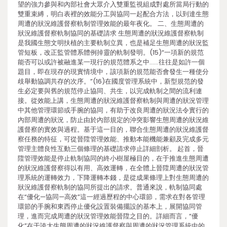
望的強力參與和內部社會大眾介入雙重監視組成對處所當局行動的
雙重束縛，明白表裡的效能分工與協同一起配合方法，以到達生態
周遭的狀況維護督察軌制管理效能的最年夜化。 二、生態周遭的
狀況維護督察軌制協同的基礎請求 生態周遭的狀況維護督察軌制
是我國生態文明扶植的主要軌制立異，也是補足生態周遭的狀況監
管短板，改正監管體系體例掉靈的軌制發明。(15)“一項新的規范
能否可以或許被融進某一現行的規范體系之中……往往是如許一個
題目，即在現存的現實情境中，該項新的規范能否會發生一種使分
歧舉動協調共存的次序。”(16)在國度管理系統中，新型規范的發
生必定要與舊的規范停止協同、共生，以完成軌制之間的流利連
接。從效能上講，生態周遭的狀況維護督察軌制與周遭的狀況管理
中其他管理環節或手腕的協同，有助于改良周遭的狀況法令實行的
內部周遭的狀況，防止由於內部規定的沖突影響生態周遭的狀況維
護督察的實效與過程。基于這一目的，聯合生態周遭的狀況維護督
察任務的特征，可從晉陞管理效能、推動本能機能兼顧及完成多元
管理主體良性互動三個條理的基礎請求停止詳細剖析。 起首，晉
陞管理效能是停止軌制協同的終小樹屋極目的，在于推進生態周遭
的狀況維護督察得以有用、高效運轉，在全體上晉陞周遭的狀況管
理系統的運轉效力，下降運轉本錢，是從成果條理上對生態周遭的
狀況維護督察軌制的協同所提出的請求。普通來說，軌制協同處
在“優化—協同—高效”這一經過歷程的中心環節，需求在對各管理
環節的手腕和東西停止優化設置裝備擺設的基本上，展開協同管
理，進而完成周遭的狀況管理效能晉陞之目的。詳細而言，“優
化”在于誇大生態周遭的狀況維護督察與周遭的狀況管理系統中的