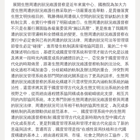
展開生態周遭的狀況維護督察是近年來黨中心、國務院為加大力
度生態周遭的狀況維護任務采取的一項嚴重改造舉動，是貫徹落實
生態文明扶植目的、戰勝傳統周遭個人空間的狀況監管缺點的主要
軌制立異，在實行中獲得了明顯成效①。生態周遭的狀況維護督察
不只是在履行層面臨各級黨委當局“施以高壓”，更是推進了我國周
遭的狀況管理邏輯和全體構造的變更。生態周遭的狀況維護督察在
實行中必定會與已有的周遭的狀況法律、周遭的狀況司法等管理環
節發生必定“碰撞”，進而發生軌制講座場地協同題目。黨的二十年
夜陳述明白指出，基礎完成國度管理系統和管理才能古代化是以後
及將來一段時光內國度成長的總體目的之一。②安身于國度管理古
代化的時期佈景，跟著生態周遭的狀況維護督察軌制的法治化、系
統化過程不竭加速③，分歧範疇的軌制及辦法間的重合、沖突對周
遭的狀況管理系統各部門間的彼此關系提出了更高的請求。生態周
遭的狀況維護督察的系統化構建不只需求堅持其內涵軌制系統的融
洽性，還需求將其置于國度管理古代化及生態文明法治系統的全體
視野之中，從而經由過程體系協同構成各個範疇彼此支撐、相互共
同的內部協同系統。本文專門剖析生態周遭的狀況維護督察與周遭
的狀況法律、周遭的狀況司法等相干軌制的協異性規定，為完成多
種軌制的高效聯動供給規范基本。 一、國度管理系統中的生態周
遭的狀況維護督察軌制 國度管理古代化是新時期內生型中國式古
代化成長形式，更是對國度管理系統和管理才能古代化提出了新的
意蘊與請求。普通而言，國度管理是指“在感性當局扶植和古代國
度構建的基本上，經由過程當局、市場、社會之間的分工協作，完