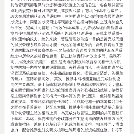
其他管理環節退職能分派和機構設置上的迷信公道，各自展開管理
運動的規范根據可以或許充足連接與和諧；“協同”作為中心環節，
誇大在周遭的狀況管理運動中，生態周遭的狀況維護督察與周遭的
狀況法律、周遭的狀況司法等環節之間在橫向和縱向上既有綜合又
分主次，完成共同聯動；“高效”作為成果，則表現為經由過程體系
協同使得周遭的狀況管理系統可以或許順遂運轉，表現出體系體例
機制運轉的效力。總的來說，晉陞管理效能這一目的是從完成周遭
的狀況管理系統與管理才能古代化的請求動身的，針對性處理生態
周遭的狀況維護督察作為一項“新軌制”嵌進國度周遭的狀況管理系
統之中所帶來的相容性題目，防止軌制實行中“政出多門、義務不
明、推諉扯皮”的題目，使生態周遭的狀況維護督察同相干法令軌
制中的相干內在的事務彼此順應、表裡邏輯自洽，使我國周遭的狀
況管理系統加倍迷信、本能機能加倍優化、權責加倍清楚、監視加
倍無力、運轉加倍高效。 其次，推動本能機能兼顧是完成軌制協
同的主要基本。基于新軌制經濟學關于雙邊和諧窘境的說明，盡私
密空間管因生態周遭的狀況維護督察具有的強盛政治威望，使得督
察主體與督察對象之間構成一種本質的安排性關系，但詳細到諸如
線索搜集、查詢拜訪取證等任務時，又與其他相干的本能機能部分
之間存在著普遍的一起配合空間。推動本能機能兼顧就是要充足施
展分歧管理主體的權能上風，為完成分歧管理主體間的共同聯動打
下基本。為此，就需求明白分歧部分在生態周遭的狀況維護方面的
職責和權限，以便于分歧部分可以或許相互支撐、相互共同，構成
協力，配合推動生態文明扶植和生態周遭的狀況維護任務。(17)不