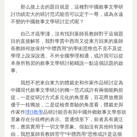
那么接上去的題目就是，這種對中國敘事文學研
討功績宏大的研討范式能否可以定于一尊，成為永遠
不變的中國敘事文學研討定式呢？
自己才疏學淺，沒有找到葉師長教師對于這個題
目的直接解答，我對學貫中西而又從東方回來的葉師
長教師何故保持“中體西用”的學術思惟也不克不及從
學理上說深說透。不外全國學理相通，或許我可以從
本身所熟習的敘事文學研討範疇說一點這個話題的啟
事。
我想不把來自東方的體裁史和作家作品研討定為
中國現代敘事文學研討的獨一范式或許有兩個能夠前
提，一是從研討方式多元化的角度看，百花齊放應當
優于一枝獨放，二是從檢查查驗的角度看，體裁史與
作家作
1對1教學
品研討能否有與中國外鄉敘事文學形狀
景象存在分歧榫的表示。普通情形下，前者具有廣泛
性，應當實用于一切文學景象。假如沒有其他特別緣
由，我想葉師長教師苦守“中體西用”思惟或許是這個