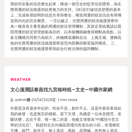
環節所采集的信息整合起來，構成一個完全的監管信息體系，為生
態周遭的狀況維護供給更無力的支持。(18)在打破信息壁壘的基本
上，完成各環節間的信息共享與整合，構筑周遭的狀況信息有用傳
送與內化的完全圖景。 一言以蔽之，生態周遭的狀況維護督察作
為一種具有主要意義的周遭的狀況管理機制，其規定系統應該以晉
陞周遭的狀況管理效能為目的，以本能機能融會與聯動為焦點，以
多元機構共同努力為助力，終極構成邏輯自洽、上風互補、運轉高
效的生態周遭的狀況維護督察規范內部舞蹈教室協同構造。 三、
生態周遭的狀況維護督察與綜合行政法律的協同機制…
WEATHER
文心溫潤話泰昌找九宮格時租–文史–中國作家網
admin
03/14/2025
1 min read
作家是沒有退休年紀的，性命不息，創作不止。這是作家吳泰昌給
我的啟發，也是無言的模範。當下文壇，吳總是一位休息模范，老
驥伏櫪，志在千里。唯一無二的是，他被文壇譽為“中國現今世文
學的活化石”。 我趕到北京向陽區西壩河吳老住的小區，坐電梯至
五樓，敲門，敲半天，無人承諾，再敲，高聲喊，依然無人承諾。