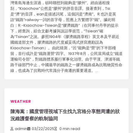
灣青島海邊生涯過，頓時聯想到能夠是“膠州”。經由過程搜
刮，“Kiaochow”公然是“膠州”的拼音音譯。接著查到，Tsi
是“濟”的音譯，ean是描述詞尾，這個詞是“濟南”。R.也許是英
語“鐵路”railway一詞的首字母，照應上方繁體字“鐵”。據此明
白：R.-Kiaochow-Tsiean是“膠濟鐵路”（在同事付丹寧的提示
下，經查詢，綜合文獻考據與說話學規范，“Tsiean”確
為“Tsinan”之訛。參照1904年《膠濟鐵路章程》英文本及平易近
國鐵道部文件，膠濟鐵路的尺度威妥瑪式拼寫應勘誤為
Kiaochow-Tsinan）。由此猜測，“呂”能夠是“營”的下半部殘
留，首行或許是“鐵路運營”四字。 1937年8月，公民當局成立“鐵道
運輸司令部”，對鐵路體系履行軍事化治理。由于平漢、津浦等鐵
路干線部門中止，中國最早的鐵路之一膠濟鐵路成為抗戰物質性命
線，也成為了抗戰時代常識分子南遷的重要通道。…
WEATHER
陳海嵩：國度管理視域下生找九宮格分享態周遭的狀
況維護督察的軌制協同
admin
03/22/2025
0 min read