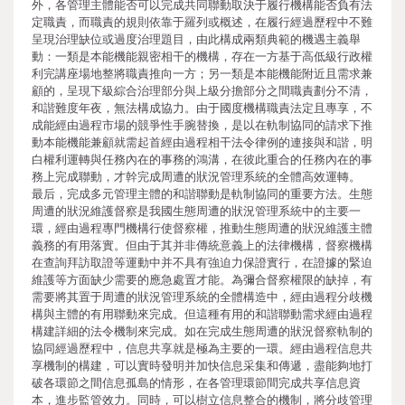
外，各管理主體能否可以完成共同聯動取決于履行機構能否負有法
定職責，而職責的規則依靠于羅列或概述，在履行經過歷程中不難
呈現治理缺位或過度治理題目，由此構成兩類典範的機遇主義舉
動：一類是本能機能親密相干的機構，存在一方基于高低級行政權
利完講座場地整將職責推向一方；另一類是本能機能附近且需求兼
顧的，呈現下級綜合治理部分與上級分擔部分之間職責劃分不清，
和諧難度年夜，無法構成協力。由于國度機構職責法定且專享，不
成能經由過程市場的競爭性手腕替換，是以在軌制協同的請求下推
動本能機能兼顧就需起首經由過程相干法令律例的連接與和諧，明
白權利運轉與任務內在的事務的鴻溝，在彼此重合的任務內在的事
務上完成聯動，才幹完成周遭的狀況管理系統的全體高效運轉。
最后，完成多元管理主體的和諧聯動是軌制協同的重要方法。生態
周遭的狀況維護督察是我國生態周遭的狀況管理系統中的主要一
環，經由過程專門機構行使督察權，推動生態周遭的狀況維護主體
義務的有用落實。但由于其并非傳統意義上的法律機構，督察機構
在查詢拜訪取證等運動中并不具有強迫力保證實行，在證據的緊迫
維護等方面缺少需要的應急處置才能。為彌合督察權限的缺掉，有
需要將其置于周遭的狀況管理系統的全體構造中，經由過程分歧機
構與主體的有用聯動來完成。但這種有用的和諧聯動需求經由過程
構建詳細的法令機制來完成。如在完成生態周遭的狀況督察軌制的
協同經過歷程中，信息共享就是極為主要的一環。經由過程信息共
享機制的構建，可以實時發明并加快信息采集和傳遞，盡能夠地打
破各環節之間信息孤島的情形，在各管理環節間完成共享信息資
本，進步監管效力。同時，可以樹立信息整合的機制，將分歧管理