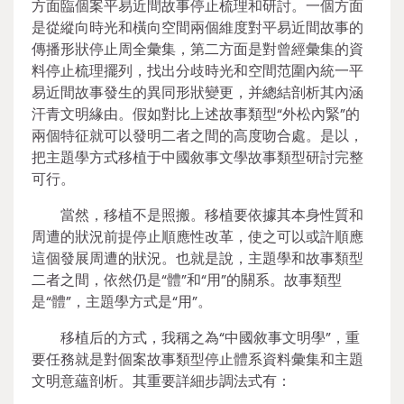
方面臨個案平易近間故事停止梳理和研討。一個方面
是從縱向時光和橫向空間兩個維度對平易近間故事的
傳播形狀停止周全彙集，第二方面是對曾經彙集的資
料停止梳理擺列，找出分歧時光和空間范圍內統一平
易近間故事發生的異同形狀變更，并總結剖析其內涵
汗青文明緣由。假如對比上述故事類型“外松內緊”的
兩個特征就可以發明二者之間的高度吻合處。是以，
把主題學方式移植于中國敘事文學故事類型研討完整
可行。
當然，移植不是照搬。移植要依據其本身性質和
周遭的狀況前提停止順應性改革，使之可以或許順應
這個發展周遭的狀況。也就是說，主題學和故事類型
二者之間，依然仍是“體”和“用”的關系。故事類型
是“體”，主題學方式是“用”。
移植后的方式，我稱之為“中國敘事文明學”，重
要任務就是對個案故事類型停止體系資料彙集和主題
文明意蘊剖析。其重要詳細步調法式有：