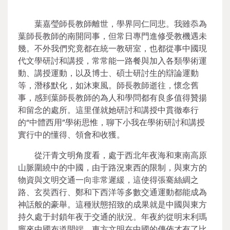
葉嘉瑩師長教師離世，學界同仁同悲。我雖忝為
葉師長教師的南開同事，但常日專門進修受教機遇未
幾。不外我們究竟都在統一教研室，也都從事中國現
代文學研討和講授，常常能一路餐與加入各類學術運
動、講授運動，以及博士、碩士研討生的辯論運動
等，潛移默化，如沐東風。師長教師逝往，懷念舊
事，感到葉師長教師的為人和學問都有良多值得贊揚
和留念的處所。這里僅就她研討和講授中貫徹奉行
的“中體西用”學術思惟，聊下小我在學術研討和講授
實行中的懂得、領會和收獲。
從汗青文明角度看，處于西北年夜海和東南高原
山脈圍繞中的中國，由于路況東西的限制，與東方的
物資與文明交通一向非常遲緩，這使得張騫絲綢之
路、玄奘西行、鄭和下西洋等多數交通運動都能成為
神話般的豪舉。這種狀態招致的成果就是中國與東方
持久處于封鎖年夜于交通的狀況。年夜約從明末利瑪
竇來中國布道開端，東方文明在中國的傳佈才有了比