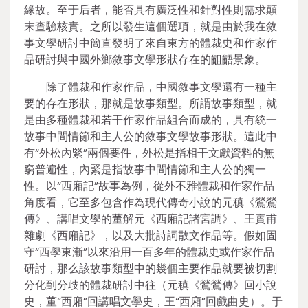
緣故。至于后者，能否具有廣泛性和針對性則需求顛
末查驗核實。之所以發生這個選項，就是由於我在敘
事文學研討中簡直發明了來自東方的體裁史和作家作
品研討與中國外鄉敘事文學形狀存在的齟齬景象。
除了體裁和作家作品，中國敘事文學還有一種主
要的存在形狀，那就是故事類型。所謂故事類型，就
是由多種體裁和若干作家作品組合而成的，具有統一
故事中間情節和主人公的敘事文學故事形狀。這此中
有“外松內緊”兩個要件，外松是指相干文獻資料的無
窮普遍性，內緊是指故事中間情節和主人公的獨一
性。以“西廂記”故事為例，從外不雅體裁和作家作品
角度看，它至多包含作為現代傳奇小說的元稹《鶯鶯
傳》、講唱文學的董解元《西廂記諸宮調》、王實甫
雜劇《西廂記》，以及大批詩詞散文作品等。假如固
守“西學東漸”以來沿用一百多年的體裁史或作家作品
研討，那么該故事類型中的幾個主要作品就要被切割
分化到分歧的體裁研討中往（元稹《鶯鶯傳》回小說
史，董“西廂”回講唱文學史，王“西廂”回戲曲史）。于