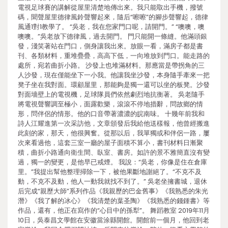
電視足球賽的講解從屋里清楚地傳出來。我只能取出手機，撥號
碼，聞聲屋里德律風鈴聲響起來，隨后“嚓嚓”的腳步聲響起，德律
風通1對1教學了。 “吳老，我在您家門口呢，請開門。” “噢噢，噢
噢噢。”吳老放下德律風，過去開門。 門只能開一條縫。他滿頭銀
發，淺笑著站在門口，側身讓我出來。放眼一看，滿房子都是書
刊、各類材料，重堆疊疊，高高下低，一向堆放到門口。能走路的
處所，宛若曲折小路。 沙發上也堆滿材料。那應當是帶拐角的三
人沙發，現在僅能坐下一小我。他讓我坐沙發，本身隨手牽來一把
凳子坐在我對面。環顧屋里，那能夠是獨一還可以坐的板凳。沙發
對面墻壁上的電視機，足球隊員們依然劇烈地抗衡著。 吳老隨手
將電視聲響調至極小，面露歡樂，滾滾不停地措辭，問故鄉的情
形，問伴侶的情形。他的口音帶著濃濃的皖南味。 十幾年前我和
詩人江耀進第一次采訪他，文章頒發后我給他送樣報，他曾經搬進
此刻的家，那天，他很興奮。從那以后，我單獨或和伴侶一路，屢
次來看過他，這套三室一廳的屋子面積不算小，書刊材料日漸聚
積，曲折小路通向衛生間、臥室、書房。如許的景不雅簡直沒有變
過，獨一的變更，是他早已戒煙。 我說：“吳老，你像是住在倉庫
里。”我提出幫他整理掃除一下，被他果斷地謝絕了。“不克不及
動，不克不及動，他人一動我就找不到了。” 吳老坐擁書城，退休
后完成“親歷大師”系列作品《我親歷的巴金舊事》《我熟悉的朱光
潛》《我了解的冰心》《我清楚的葉圣陶》《我熟悉的錢鍾書》等
作品，還有，他正在寫作的“心目中的孫犁”。 舞蹈教室 2019年11月
10日，吳泰昌文學館在安徽當涂縣開館。開館前一個月，他回到老