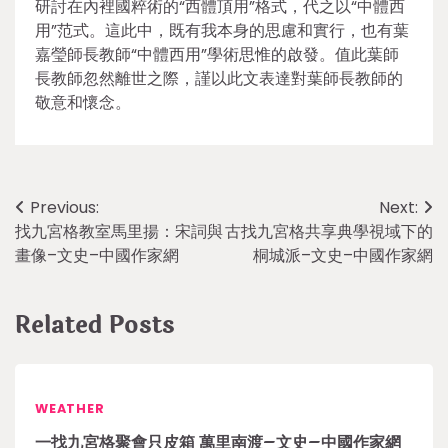
研討在內裡國粹術的“西體頂用”格式，代之以“中體西
用”范式。這此中，既有我本身的思慮和實行，也有葉
嘉瑩師長教師“中體西用”學術思惟的啟發。值此葉師
長教師忽然離世之際，謹以此文表達對葉師長教師的
敬意和懷念。
Post
Previous:
Next:
找九宮格教室馬里揚：宋詞與
古找九宮格共享典學視域下的
navigation
畫像–文史–中國作家網
桐城派–文史–中國作家網
Related Posts
WEATHER
一找九宮格聚會只皮箱 萬里南渡–文史–中國作家網