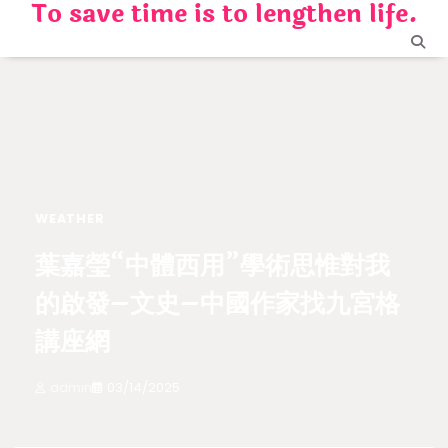
To save time is to lengthen life.
Skip
to
content
WEATHER
葉嘉瑩“中體西用”學術思惟對我
的啟發–文史–中國作家找九宮格
講座網
admin
03/14/2025