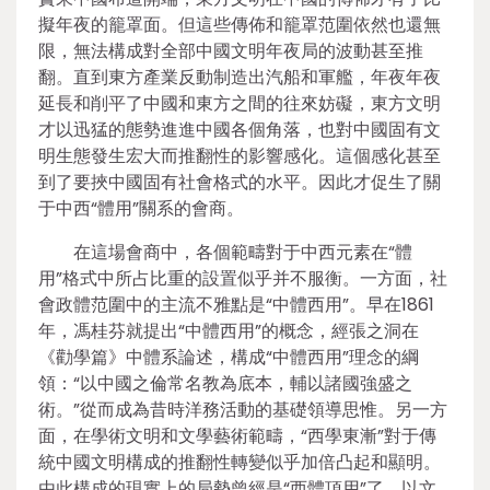
擬年夜的籠罩面。但這些傳佈和籠罩范圍依然也還無
限，無法構成對全部中國文明年夜局的波動甚至推
翻。直到東方產業反動制造出汽船和軍艦，年夜年夜
延長和削平了中國和東方之間的往來妨礙，東方文明
才以迅猛的態勢進進中國各個角落，也對中國固有文
明生態發生宏大而推翻性的影響感化。這個感化甚至
到了要挾中國固有社會格式的水平。因此才促生了關
于中西“體用”關系的會商。
在這場會商中，各個範疇對于中西元素在“體
用”格式中所占比重的設置似乎并不服衡。一方面，社
會政體范圍中的主流不雅點是“中體西用”。早在1861
年，馮桂芬就提出“中體西用”的概念，經張之洞在
《勸學篇》中體系論述，構成“中體西用”理念的綱
領：“以中國之倫常名教為底本，輔以諸國強盛之
術。”從而成為昔時洋務活動的基礎領導思惟。另一方
面，在學術文明和文學藝術範疇，“西學東漸”對于傳
統中國文明構成的推翻性轉變似乎加倍凸起和顯明。
由此構成的現實上的局勢曾經是“西體頂用”了。以文