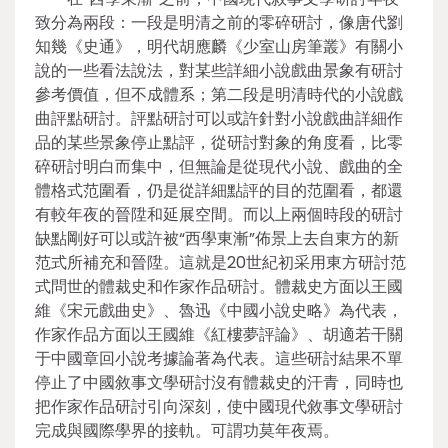
致分為兩段：一段是明清之前的零碎研討，像唐代劉
知幾《史通》，明代胡應麟《少室山房筆叢》有關小
說的一些看法說法，對某些詳細小說戲曲景象有研討
參考價值，但不成體系；第二段是明清時代的小說戲
曲評點研討。評點研討可以或許針對小說戲曲詳細作
品的某些景象停止點評，從研討對象的角度看，比零
碎研討明白而集中，但無論是從現代小說、戲曲的全
體格式范圍看，仍是從詳細點評的目的范圍看，都還
有較年夜的晉陞和延展空間。而以上兩個時段的研討
缺點剛好可以或許被“西學東漸”佈景上去自東方的新
范式所補充和晉陞。這就是20世紀初采用東方研討范
式問世的體裁史和作家作品研討。體裁史方面以王國
維《宋元戲曲史》、魯迅《中國小說史略》為代表，
作家作品方面以王國維《紅樓夢評論》、胡適若干關
于中國章回小說考據論著為代表。這些研討結果不單
停止了中國敘事文學研討沒有體裁史的汗青，同時也
把作家作品研討引向深刻，使中國現代敘事文學研討
完成與國際學界的接軌。可謂功莫年夜焉。