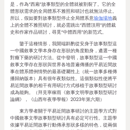
是，作為“西廂”故事類型的全體就被割裂了。它的全
體形狀需求的全局體系不雅照和研討也就無法停止。
所以，假如要對故事類型停止全局體系意
瑜伽場地
義
上的全體不雅照研討，就必需跳出“西體頂用”的體裁
史和作家作品研討，尋覓“中體西用”的新范式。
鑒于這種情形，我開端斟酌從安身于故事類型這
一中國敘事文學本身存在形狀的角度動身，遴選一種
對癥下藥的研討方法。從中發明，故事類型這一中國
敘事文學存在形狀與世界各地普遍傳播的平易近間故
事在體系體例情勢的最基礎屬性上（統一故事多種傳
播歸納版本）具有很年夜類似性。這個類似性使將平
易近間故事的相干有用研討方式移植于故事類型研討
成為能夠。（拜見寧稼雨《敘事文明學故事類型研討
論綱》，《山西年夜學學報》2023年第六期）
東方學者關于平易近間故事研討的主題學方式對
中國敘事文學故事類型研討具有必定可行性。主題學
依據平易近間故事行動傳承形狀多樣的特色，從兩個