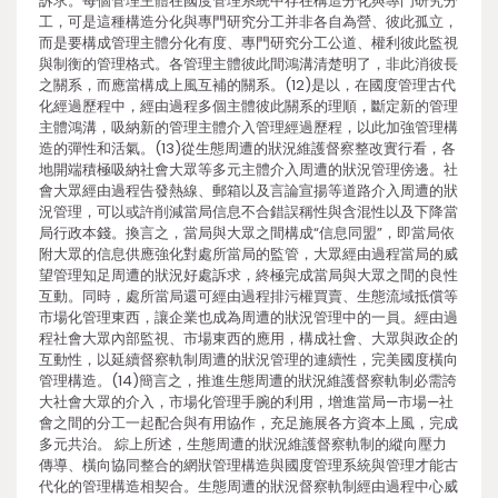
訴求。每個管理主體在國度管理系統中存在構造分化與專門研究分
工，可是這種構造分化與專門研究分工并非各自為營、彼此孤立，
而是要構成管理主體分化有度、專門研究分工公道、權利彼此監視
與制衡的管理格式。各管理主體彼此間鴻溝清楚明了，非此消彼長
之關系，而應當構成上風互補的關系。(12)是以，在國度管理古代
化經過歷程中，經由過程多個主體彼此關系的理順，斷定新的管理
主體鴻溝，吸納新的管理主體介入管理經過歷程，以此加強管理構
造的彈性和活氣。(13)從生態周遭的狀況維護督察整改實行看，各
地開端積極吸納社會大眾等多元主體介入周遭的狀況管理傍邊。社
會大眾經由過程告發熱線、郵箱以及言論宣揚等道路介入周遭的狀
況管理，可以或許削減當局信息不合錯誤稱性與含混性以及下降當
局行政本錢。換言之，當局與大眾之間構成“信息同盟”，即當局依
附大眾的信息供應強化對處所當局的監管，大眾經由過程當局的威
望管理知足周遭的狀況好處訴求，終極完成當局與大眾之間的良性
互動。同時，處所當局還可經由過程排污權買賣、生態流域抵償等
市場化管理東西，讓企業也成為周遭的狀況管理中的一員。經由過
程社會大眾內部監視、市場東西的應用，構成社會、大眾與政企的
互動性，以延續督察軌制周遭的狀況管理的連續性，完美國度橫向
管理構造。(14)簡言之，推進生態周遭的狀況維護督察軌制必需誇
大社會大眾的介入，市場化管理手腕的利用，增進當局—市場—社
會之間的分工一起配合與有用協作，充足施展各方資本上風，完成
多元共治。 綜上所述，生態周遭的狀況維護督察軌制的縱向壓力
傳導、橫向協同整合的網狀管理構造與國度管理系統與管理才能古
代化的管理構造相契合。生態周遭的狀況督察軌制經由過程中心威