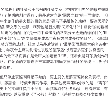
的旅程》的社論和王若飛的評論文章《中國文明界的光彩 中國
想了茅盾的創作過程，將茅盾建立為“國民文藝”的一面旗號。《
五年來創作的盡力標的目的就是“要為平易近族的束縛，要為民眾
盾對新文學的進獻，稱贊他是新文藝“民眾化”和“中國化”的前驅
所走的標的目的“是一切中國優良的常識分子應走的標的目的”15
得以承襲“五四”新文學傳統成為年夜后方的成長標的目的。《新華
材方面的成績。社論以為茅盾訴述了“最平常而最巨大的老蒼生”
話會上，年夜會主席沈鈞儒也表現盼望茅盾“以后更多更多的寫國民
中國的最平常而實在是最巨大的老蒼生”18。這看似是對茅盾創作
形狀。在茅盾的文學途徑被重塑為“國民文藝”途徑的語境下，對茅
要義務。
，但只停止實際闡釋是不敷的，更主要的是將實際轉化為實行。南
、談話會、特價出售著作等。與其他祝壽運動分歧的是，“壽茅”
學史上的文學評獎并不罕見，而抗戰時代社會動蕩、經濟嚴重，有
文藝雜志》以及重慶《至公報》登載了《茅盾文藝獎金征文啟事》