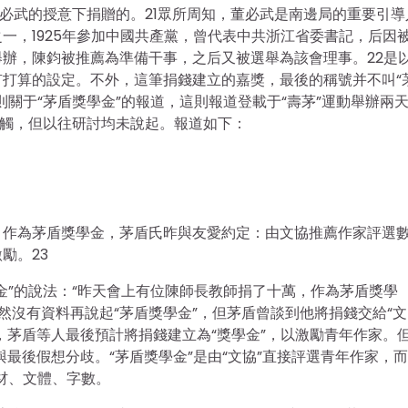
董必武的授意下捐贈的。21眾所周知，董必武是南邊局的重要引導
一，1925年參加中國共產黨，曾代表中共浙江省委書記，后因
慶舉辦，陳鈞被推薦為準備干事，之后又被選舉為該會理事。22是
打算的設定。不外，這筆捐錢建立的嘉獎，最後的稱號并不叫“
關于“茅盾獎學金”的報道，這則報道登載于“壽茅”運動舉辦兩
絡接觸，但以往研討均未說起。報道如下：
，作為茅盾獎學金，茅盾氏昨與友愛約定：由文協推薦作家評選
勵。23
金”的說法：“昨天會上有位陳師長教師捐了十萬，作為茅盾獎學
然沒有資料再說起“茅盾獎學金”，但茅盾曾談到他將捐錢交給“文
白，茅盾等人最後預計將捐錢建立為“獎學金”，以激勵青年作家。
最後假想分歧。“茅盾獎學金”是由“文協”直接評選青年作家，而
材、文體、字數。