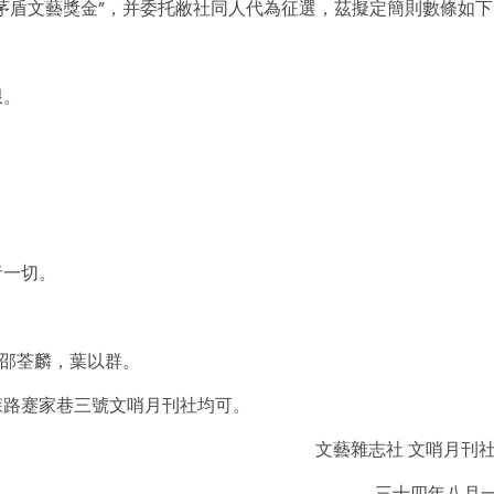
茅盾文藝獎金”，并委托敝社同人代為征選，茲擬定簡則數條如下
限。
者一切。
邵荃麟，葉以群。
森路蹇家巷三號文哨月刊社均可。
文藝雜志社 文哨月刊
三十四年八月一