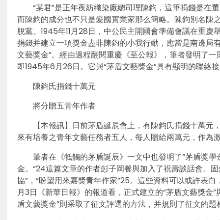
“某君”是正年夜紡織染廠總司理陳鈞，這筆捐錢是在
而陳鈞的成分也不只是愛國實業家那么簡略。陳鈞別名陳之
脫黨。1945年11月28日，中公民主開國會準備會議在重
捐錢并建立一項獎金盡非陳鈞的小我行動，應當是南邊局有
文藝獎金”。經由過程翻閱重慶《至公報》，筆者發明了一則
即1945年6月26日。它與“茅盾文藝獎金”具有顯明的聯
陳鈞氏捐錢十萬元
將分贈五青年作者
【本報訊】日前茅盾誕辰會上，有陳鈞氏捐錢十萬元
來有培養之青年文藝任務者五人，每人贈給兩萬元，作為激
筆者在《牴觸的茅盾誕辰》一文中也發明了“茅盾獎學
金。”24這篇文章的作者彭子岡餐與加入了祝壽談話會。固
協”，“盼望用來嘉獎青年作家”25。這些資料可以或許表
月3日《新華日報》的報道看，正式建立的“茅盾文藝獎金”與
盾文藝獎金”則采取了征文評選的方法，并規則了征文的題