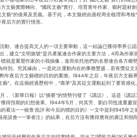
方文藝實際轉向、“國民文藝”實行、培育青年作家、鄉村題材創
民文藝”的後果及意義。基于此，本文擬經由過程周全梳理和考核
年夜后方的實行情形。
主活動、連合提高文人的一項主要舉動，這一結論已獲得學界公認
出，建立“文明旗號”是共產黨連合作家的主要方法，4而為作家
目標就是重塑作家的小我抽像，進而依托他們的名譽連合各方權
茅”尤為特別。究其緣由，一是此次運動內在的事務豐盛，若有獎征文
劑年夜后方文藝標的目的的重擔。1944年之后，年夜后方文藝
文藝”。在這個經過歷程中，“壽茅”及其征文運動起到了要害感化
年1月，《新華日報》以“摘要”的情勢刊發了《講話》。這是《講話
獲得預期的幻想後果。1944年5月，何其芳、劉白羽抵達重慶
看法——檢查·批評·和今后的標的目的》一文中提到1945年之
藝座談會——筆者注）的結果，在后方沒有獲得應有的廣泛和熱
依據延安經歷和年夜后方的現實情形，提出了“國民文藝”的不雅