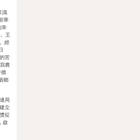
常識
新華
的幸
者。王
。經
日
的苦
，寫農
評價
盾鄉
邊局
建立
獎征
，啟