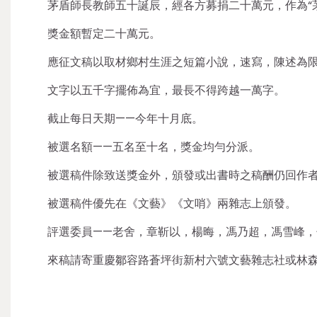
茅盾師長教師五十誕辰，經各方募捐二十萬元，作為“
獎金額暫定二十萬元。
應征文稿以取材鄉村生涯之短篇小說，速寫，陳述為
文字以五千字擺佈為宜，最長不得跨越一萬字。
截止每日天期——今年十月底。
被選名額——五名至十名，獎金均勻分派。
被選稿件除致送獎金外，頒發或出書時之稿酬仍回作
被選稿件優先在《文藝》《文哨》兩雜志上頒發。
評選委員——老舍，章靳以，楊晦，馮乃超，馮雪峰，
來稿請寄重慶鄒容路蒼坪街新村六號文藝雜志社或林