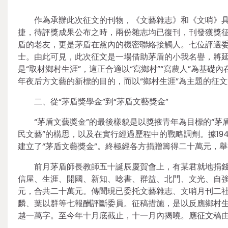
作為承辦此次征文的刊物，《文藝雜志》和《文哨》
捷，待評獎成果公布之時，兩份雜志均已復刊，刊發獲獎
盾的老友，更是茅盾在黨內的機密聯絡接觸人。七位評選委
士。由此可見，此次征文是一場借助茅盾的小我名譽，將
是“取材鄉村生涯”，這正合適以“寫鄉村”“寫農人”為基礎內
年夜后方文藝的新標的目的，而以“鄉村生涯”為主題的征文
二、從“茅盾獎學金”到“茅盾文藝獎金”
“茅盾文藝獎金”的最後樣貌是以獎掖青年為目標的“茅
民文藝”的構思，以及在實行經過歷程中的戰略調劑。據19
建立了“茅盾文藝獎金”。終極經各方捐贈籌得二十萬元，
前月茅盾師長教師五十誕辰慶賀會上，有某君就地捐
信屋、生涯、開國、新知、唸書、群益、北門、文光、自
元，合共二十萬元。傳聞現已委托文藝雜志、文哨月刊二
麟、葉以群等七報酬評斷委員。征稿措施，是以反應鄉村
越一萬字。至今年十月底截止，十一月內揭曉。應征文稿由