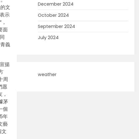
December 2024
位的文
，表示
October 2024
”，
September 2024
要面
同
July 2024
汗青義
局宣揚
方
weather
十周
們愿
友，
據茅
一個
5年
文藝
個文