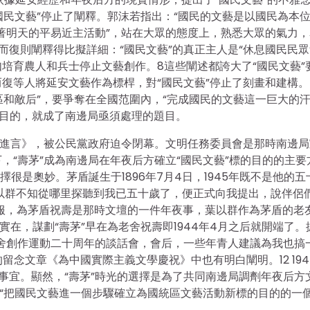
國民文藝”停止了闡釋。郭沫若指出：“國民的文藝是以國民為本
同著明天的平易近主活動”，站在大眾的態度上，熟悉大眾的氣力
復則闡釋得比擬詳細：“國民文藝”的真正主人是“休息國民民眾
培育農人和兵士停止文藝創作。8這些闡述都誇大了“國民文藝”
復等人將延安文藝作為標桿，對“國民文藝”停止了刻畫和建構。
區和敵后”，要爭奪在全國范圍內，“完成國民的文藝這一巨大的
的目的，就成了南邊局亟須處理的題目。
局的進言》，被公民黨政府迫令閉幕。文明任務委員會是那時南邊
，“壽茅”成為南邊局在年夜后方確立“國民文藝”標的目的的主要
選擇很是奧妙。茅盾誕生于1896年7月4日，1945年既不是他的五
“以群不知從哪里探聽到我已五十歲了，便正式向我提出，說伴侶
佩服，為茅盾祝壽是那時文壇的一件年夜事，葉以群作為茅盾的老
實在，謀劃“壽茅”早在為老舍祝壽即1944年4月之后就開端了。
舍創作運動二十周年的談話會，會后，一些年青人建議為我也搞
上的留念文章《為中國實際主義文學慶祝》中也有明白闡明。12 194
事宜。顯然，“壽茅”時光的選擇是為了共同南邊局調劑年夜后方
是“把國民文藝進一個步驟確立為國統區文藝活動新標的目的的一