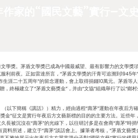
年作家的“國民文藝”實行–文
茅盾文學獎。茅盾文學獎已成為中國最威望、最有影響力的文學獎
利前夜。正如雷達所言，“茅盾文學獎的汗青可追溯到1945年”
創作生涯二十五周年”的留念運動，會上取得捐錢10萬元。茅盾等
贈，終極建立了“茅盾文藝獎金”，并由“文協”組織舉行了以“鄉村
》（以下簡稱《講話》）精力，經由過程“壽茅”運動在年夜后方
文藝獎金”征文是實行年夜后方文藝新標的目的的主要方法。近些年
文久長被沉沒在“壽茅”的光線下，以往研討多是在會商“壽茅”時捎
有資料所述，建立于“壽茅”談話會上。據筆者考核，“茅盾文藝獎
更直不雅地展示出年夜后方右翼常識分子對“國民文藝”實行的構思