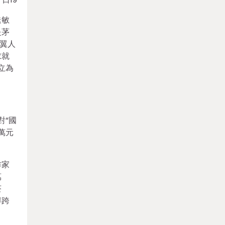
迭敏
是茅
翼人
求就
立為
對“國
萬元
作家
萬
荃
得跨