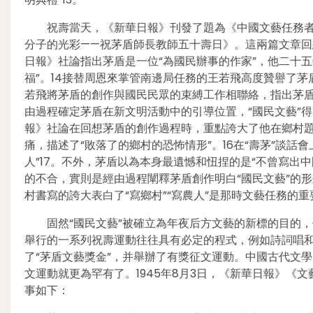
祝壽當天，《新華日報》刊發了題為《中國文藝任務者
分子的光彩——祝茅盾師長教師五十壽日》。這兩篇文章回
日報》社論指出茅盾是一位“為國民辦事的作家”，他二十
福”。14接替周恩來掌管南邊局任務的王若飛高度贊譽了茅
若飛將茅盾的創作與國民民眾的束縛工作相聯絡，指出茅盾
由過程確定茅盾在新文明活動中的引導位置，“國民文藝”
報》社論在回想茅盾的創作過程時，重點誇大了他在鄉村題
痛，描述了“敗落了的鄉村的恐怖情形”。16在“壽茅”談
人”17。不外，茅盾以為本身最遺憾和忸捏的是“不曾寫出
的不合，實則是經由過程闡釋茅盾創作明白“國民文藝”的
村書寫的誇大表白了“寫鄉村”“寫農人”是那時文藝任務的重
固然“國民文藝”被確立為年夜后方文藝的新標的目的
舉行的一系列祝壽運動往往具有必定的程式，例如詩詞唱和
了“茅盾文藝獎金”，并舉辦了有獎征文運動。中國古代文
文運動就更為罕有了。1945年8月3日，《新華日報》《
事如下：