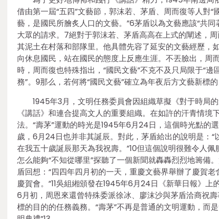
借由第一屆“五四”文藝節，郭沫若、茅盾、周而復等人對“
藝，是國民所膾炙人口的文藝。”6茅盾以為文藝應該“共
大眾的請求。7絕對于郭沫若、茅盾高高在上式的闡述，周而
其泥土在村落和部隊里。他具體先容了延安的文藝經歷，如
向休息國民，站在國民的態度上反應生涯。不丟臉出，周而
時，周而復也特殊指出，“國民文藝”不克不及只局限于“邊
務”。9那么，若何將“國民文藝”確立為年夜后方文藝新標
1945年3月，文明任務委員會因組織草擬《對于時
《講話》和連合提高文人的重要組織。在如許的汗青情境下
法。“壽茅”運動的時光是1945年6月24日，這個時光點的
歲，6月24日也并非其誕辰。對此，茅盾給出的說明是：
在我五十歲誕辰那天為我祝壽。”10但這個說明很難令人
怎么能夠“不知從哪里”探聽了一個新聞就轟轟烈烈地籌備。
盾回想：“四四年四月初的一天，重慶文藝界舉辦了慶賀老
慶賀會。”11吳組緗頒發在1945年6月24日《新華日報》
6月初，周恩來還曾特殊委派徐冰、廖沫沙與茅盾洽商祝壽
標的目的的任務義務。“壽茅”不再是普通的文明運動，而
明典禮”13。