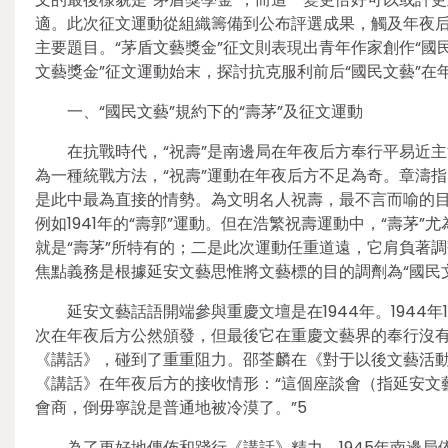
適。此次征文運動從組織籌備到公布評選成果，觸及年夜后
主要題目。“茅盾文藝獎金”征文則表現出青年作家創作“國
文藝獎金”征文運動始末，探討抗克服利前后“國民文藝”在
一、“國民文藝”規約下的“壽茅”及征文運動
在抗戰時代，“祝壽”是南邊局在年夜后方奉行平易近
為一種統戰方法，“祝壽”運動在年夜后方不足為奇。章濤指
是此中最為直接的情勢。為文明名人祝壽，最不言而喻的
例如1941年的“壽郭”運動。但在浩繁祝壽運動中，“壽
就是“壽茅”所特有的；二是此次運動任重道遠，它肩負著調
焦點義務是根據延安文藝思惟將文藝標的目的調劑為“國民
延安文藝話語開端參與重慶文壇是在1944年。1944
次在年夜后方公然頒發，但最後它在重慶文藝界的奉行沒有
《講話》，碰到了重重阻力。邵荃麟在《對于以後文藝活動的
《講話》在年夜后方的接收情形：“這個座談會（指延安文
會商，倒毋寧說是普通地被冷漠了。”5
為了更好地傳佈和踐行《講話》精力，1945年南邊局