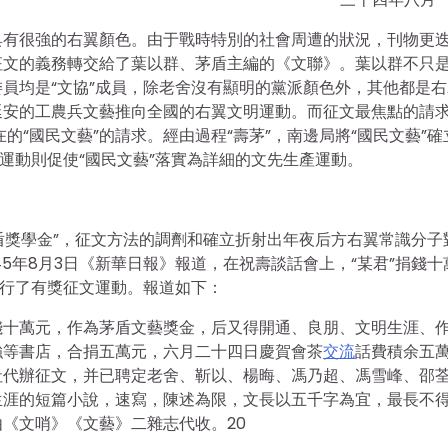
具有很強的右翼顏色。由于戰時特別的社會周遭的狀況，刊物更
征文的義務轉交給了葉以群、茅盾主編的《文聯》。葉以群不只
員均是“文協”成員，除老舍沒有顯明的黨派顏色外，其他都是右
延安的工農兵文藝推向全國的右翼文明運動。而征文最焦點的請
在的“國民文藝”的請求。經由過程“壽茅”，南邊局將“國民文藝”確
運動則促使“國民文藝”落實為詳細的文先生產運動。
盾獎學金”，征文方法的調劑和確立折射出年夜后方右翼常識分子
45年8月3日《新華日報》報道，在祝壽談話會上，“某君”捐錢十
舉行了有獎征文運動。報道如下：
錢十萬元，作為茅盾文藝獎金，后又得開通、良朋、文明生涯、
強等書店，合捐五萬元，六月二十四日慶賀會茶
交流
話費積余五
社代辦征文，并已聘定老舍、靳以、楊晦、馮乃超、馮雪峰、邵
生涯的短篇小說，速寫，陳述為限，文長以五千字為宜，最長不
《文哨》《文藝》二雜志代收。20