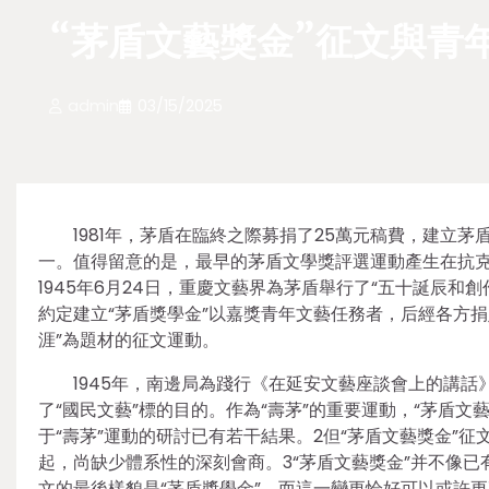
“茅盾文藝獎金”征文與青
admin
03/15/2025
1981年，茅盾在臨終之際募捐了25萬元稿費，建立
一。值得留意的是，最早的茅盾文學獎評選運動產生在抗克服
1945年6月24日，重慶文藝界為茅盾舉行了“五十誕辰和
約定建立“茅盾獎學金”以嘉獎青年文藝任務者，后經各方捐
涯”為題材的征文運動。
1945年，南邊局為踐行《在延安文藝座談會上的講話
了“國民文藝”標的目的。作為“壽茅”的重要運動，“茅盾
于“壽茅”運動的研討已有若干結果。2但“茅盾文藝獎金”征
起，尚缺少體系性的深刻會商。3“茅盾文藝獎金”并不像已
文的最後樣貌是“茅盾獎學金”，而這一變更恰好可以或許