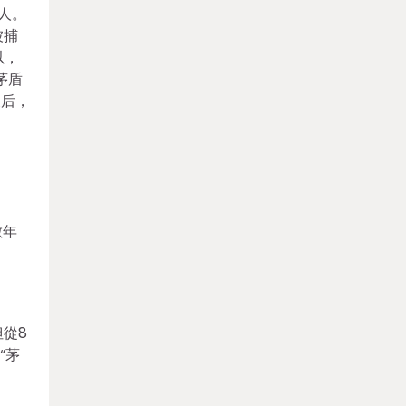
人。
被捕
以，
茅盾
天后，
數年
但從8
“茅