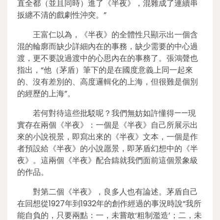
直全都（並且同時）進了《半夜》，混雜成了連續串
扳纏不清的戲劇性沖突。”
王富仁以為，《半夜》的全體性只顯示出一個含
混的輪廓而缺少詳細內在的事務，缺少需要的中心過
渡，更不要說過渡中的心思內在的事務了。張鴻聲也
指出，“他（茅盾）筆下的是在國度意義上同一起來
的、沒有差別的、高度邏輯化的上海，但很難是個別
的經歷的上海”。
若何對待這些批駁呢？我們無妨如許懂得——現
實存在兩個《半夜》：一個是《半夜》自己所展示出
來的小說視景，即寫出來的《半夜》文本，一個是作
者預設給《半夜》的小說愿景，即茅盾幻想中的《半
夜》。這兩個《半夜》配合鑄就我們面前這個景象級
的作品。
對第二個《半夜》，良多人也有論述。茅盾自己
在回想從1927年到1932年的創作經過的事況時說“我所
能自負的，只要兩點：一，未嘗敢‘粗制濫造’；二，未