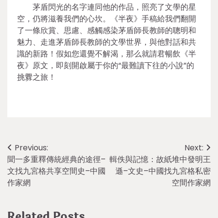
茅盾閃光的名字連同他的作品，照亮了文學的星
空，仍將滋養我們的心坎。《半夜》手稿給我們翻開
了一條欣賞、思慮、感觸感染茅盾師長教師的聰明和
魅力、走進茅盾師長教師的文學世界，與他對話和共
識的新路！假如您還覺不解渴，那么就請君暢飲《半
夜》原文，即刻開啟屬于你的“最難讀下往的小說”的
挑釁之旅！
Post
Previous:
Next:
聞一多重釋傳統經典的途徑–
輯佚與記憶：故紙堆中發明王
navigation
文找九宮格共享空間史–中國
遜–文史–中國找九宮格私密
作家網
空間作家網
Related Posts