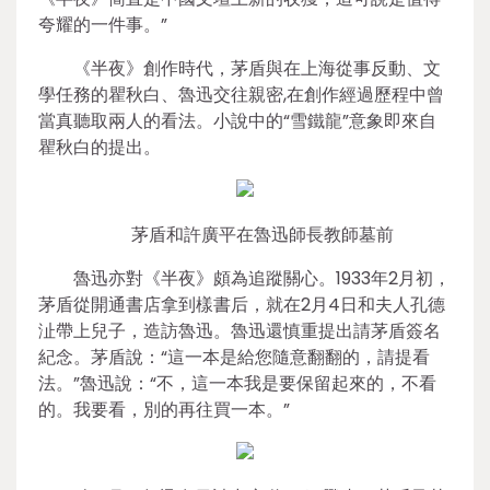
夸耀的一件事。”
《半夜》創作時代，茅盾與在上海從事反動、文
學任務的瞿秋白、魯迅交往親密,在創作經過歷程中曾
當真聽取兩人的看法。小說中的“雪鐵龍”意象即來自
瞿秋白的提出。
茅盾和許廣平在魯迅師長教師墓前
魯迅亦對《半夜》頗為追蹤關心。1933年2月初，
茅盾從開通書店拿到樣書后，就在2月4日和夫人孔德
沚帶上兒子，造訪魯迅。魯迅還慎重提出請茅盾簽名
紀念。茅盾說：“這一本是給您隨意翻翻的，請提看
法。”魯迅說：“不，這一本我是要保留起來的，不看
的。我要看，別的再往買一本。”