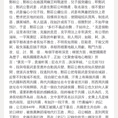
鄭桓公，鄭桓公在維護周幽王時戰逝世，兒子掘突繼位，即鄭武
公，鄭武公娶武姜，武姜生鄭莊公時難產，取名寤生，很不愛好
他，武姜偏心小兒子段。鄭莊公繼位后，武姜有興趣把段扶上君
位，懇求把京地封給段。段獲得京地后，便開端招兵買馬，制造武
器，擴展城邑。有人提議，段如許成長下往，很難對於，不如早做
預計。于是，鄭莊公說：“多行不義必自斃，子姑待之。” 克是個動
詞，這里表現打敗，克服的意思，克字用法上非常講究，有公理的
滋味。一字寓褒貶，采取的年齡筆法。前人用詞，如殺、弒、誅、
獻等字都表達作者長短不雅念，不明長短用殺，臣殺君、子殺父用
弒，殺失落亂臣賊子用誅，恭順而穩重地殺人用獻。戰鬥方面，
攻、征、討、襲、侵……每個字都有深意；稱號方面，稱楚國國君
為楚子，稱吳國國君為吳子，正如《文聚會場地心雕龍》所
言：“褒見一字，貴逾軒冕；貶在片言，誅深斧鉞。” 公元前722
年，段與母親武姜里應外合動員兵變。鄭莊公務先得知兵變的新
聞，便派兵攻擊段，段逃到共地，鄭莊公把母親武姜安頓在城潁，
起誓不到鬼域不相見。 段自願亡命共國。汗青上有兩個共國：商
代共國和西周共國，商代共國故址在今甘肅省涇川縣，而西周共國
故址在今河南輝縣。共是一個自力的諸侯國，鄭莊公也欠好向人家
停戰，還要斟酌母親的感觸感染。段終極老于共國，以共為氏，兄
弟長幼順序為叔，段為名，文中直呼其名以示訓斥，史乘上凡是稱
他共叔段。 提到共國，有如許一段汗青。按《竹書編年》的記
錄，公元前841年，周厲王被國人趕下臺后，共國君主共伯和，由
於口碑好，被推薦舞蹈場地代行王政，周公、召公輔政，直到周宣
王即位，史稱共和行政。而在《史記》記錄中的另一種說法是，周