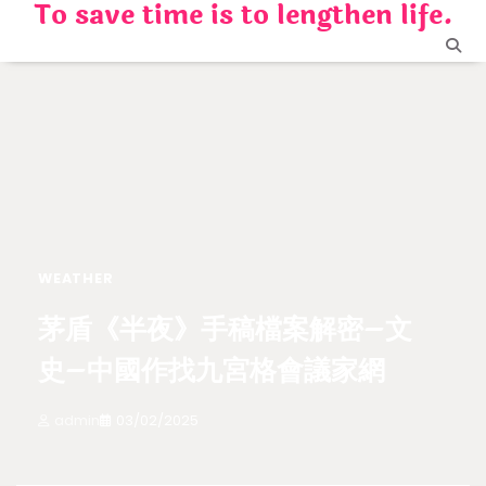
To save time is to lengthen life.
Skip
to
content
WEATHER
茅盾《半夜》手稿檔案解密–文
史–中國作找九宮格會議家網
admin
03/02/2025