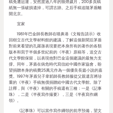
稿免遭惡運，安然渡過八年的狼煙歲月，200多頁稿
紙無一張破損遺掉，可謂古跡。之后手稿追隨茅盾離
開北京。
宜家
1981年巴金師長教師在噴鼻港《文報告請示》收
回樹立古代文學材料館的建議，了解這個新聞后茅盾
對前來看望的孔羅蓀表現要把本身所有的著作的各類
版本和寫于半個多世紀前的《半夜》原稿等，送交古
代文學館保留，以表現他對巴金這個建議的最無力支
撐。同年，茅盾在病危時代寫信給中國作家協會，盼
望捐贈本身的稿費25萬元作為一個優良長篇小說的嘉
獎。1997年茅盾兒子韋韜師長教師服從父親遺言將珍
重的《半夜》手稿無償捐贈給中國古代文學館。除了
註釋，與《半夜》有關的手稿還有三種：一是《記事
珠》，二是《半夜寫作撮要》，三是《半夜寫作綱
領》。
《記事珠》可以當作寫作綱領的前序預備，望文