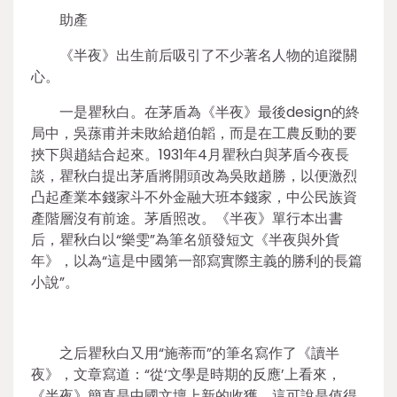
助產
《半夜》出生前后吸引了不少著名人物的追蹤關
心。
一是瞿秋白。在茅盾為《半夜》最後design的終
局中，吳蓀甫并未敗給趙伯韜，而是在工農反動的要
挾下與趙結合起來。1931年4月瞿秋白與茅盾今夜長
談，瞿秋白提出茅盾將開頭改為吳敗趙勝，以便激烈
凸起產業本錢家斗不外金融大班本錢家，中公民族資
產階層沒有前途。茅盾照改。《半夜》單行本出書
后，瞿秋白以“樂雯”為筆名頒發短文《半夜與外貨
年》，以為“這是中國第一部寫實際主義的勝利的長篇
小說”。
之后瞿秋白又用“施蒂而”的筆名寫作了《讀半
夜》，文章寫道：“從‘文學是時期的反應’上看來，
《半夜》簡直是中國文壇上新的收獲，這可說是值得