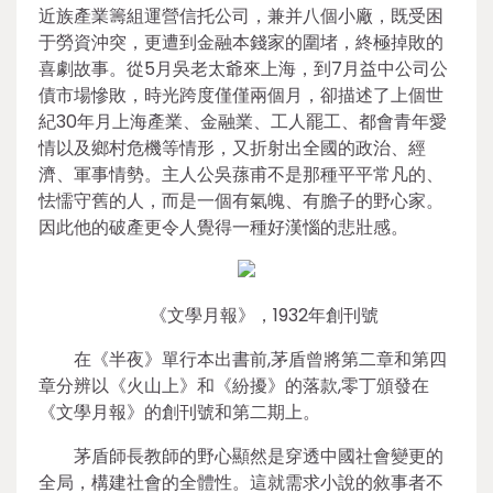
近族產業籌組運營信托公司，兼并八個小廠，既受困
于勞資沖突，更遭到金融本錢家的圍堵，終極掉敗的
喜劇故事。從5月吳老太爺來上海，到7月益中公司公
債市場慘敗，時光跨度僅僅兩個月，卻描述了上個世
紀30年月上海產業、金融業、工人罷工、都會青年愛
情以及鄉村危機等情形，又折射出全國的政治、經
濟、軍事情勢。主人公吳蓀甫不是那種平平常凡的、
怯懦守舊的人，而是一個有氣魄、有膽子的野心家。
因此他的破產更令人覺得一種好漢惱的悲壯感。
《文學月報》，1932年創刊號
在《半夜》單行本出書前,茅盾曾將第二章和第四
章分辨以《火山上》和《紛擾》的落款,零丁頒發在
《文學月報》的創刊號和第二期上。
茅盾師長教師的野心顯然是穿透中國社會變更的
全局，構建社會的全體性。這就需求小說的敘事者不