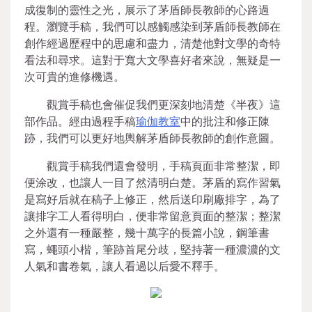
成復制的靈性之光，展示了茅盾師長教師的心路過
程。瀏覽手稿，我們可以感觸感染到茅盾師長教師在
創作經過歷程中的思慮和盡力，清楚他對文學的奇特
看法和尋求。這對于寬大文學喜好者來說，無疑是一
次可貴的進修機遇。
觀賞手稿也會催促我們更深刻地清楚《半夜》這
部作品。經由過程手稿
瑜伽教室
中的批注和修正陳
跡，我們可以更好地輿解茅盾師長教師的創作意圖。
觀賞手稿我們還會發明，手稿頁面非常整潔，即
便涂改，也讓人一目了然清明白楚。茅盾的寫作習氣
是寫好后就在稿子上修正，然后送印刷廠排字，為了
讓排字工人看得明白，便非常留意頁面的整潔；整潔
之外還有一種嚴整，幾十萬字的長篇小說，鋼筆書
寫，蠅頭小楷，筆跡首尾分歧，堅持著一種濃濃的文
人氣和書卷氣，讓人看過以后愛不釋手。