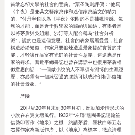
嘗敢忘卻文學的社會的意義。”葉圣陶則評價：“他寫
《半夜》是兼具文藝家寫作和迷信家寫論文的精力
的。”付丹寧也以為《半夜》依附的不是捕獲情感、氣
氛的才能，而是近于數學家的歸納與回納，有學者是
以將茅盾與吳組緗、沙汀等人配合稱為“社會分析
派”，說的也是這個意思。社會的表象層層疊疊，社會
構造紛紛繁復，作家只要鍛煉透過景象提醒實質的才
能，才幹讓作品富有光鮮的社會性意義，這還應是作
家的尋求。習近平總書記也曾在講話中也援用茅盾相
似意思的話：“一個做小說的人不單須有淵博的生涯經
歷，亦必需有一個練習過的腦筋可以或許剖析那復雜
的社會景象。”
歷險
20世紀20年月末到30年月初，反動加愛情形式的
小說在右翼文壇風行。1932年“左聯”黨團書記陽翰笙
借勢印舊作《地泉》之機，約請茅盾、瞿秋白等五名
右翼作家為新版作序，以《地泉》為標本，徹底清理