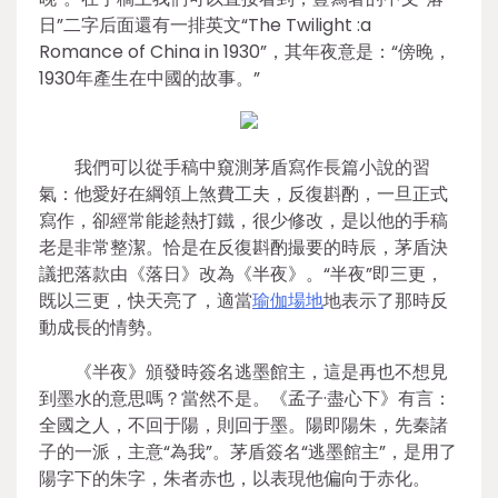
日”二字后面還有一排英文“The Twilight :a
Romance of China in 1930”，其年夜意是：“傍晚，
1930年產生在中國的故事。”
我們可以從手稿中窺測茅盾寫作長篇小說的習
氣：他愛好在綱領上煞費工夫，反復斟酌，一旦正式
寫作，卻經常能趁熱打鐵，很少修改，是以他的手稿
老是非常整潔。恰是在反復斟酌撮要的時辰，茅盾決
議把落款由《落日》改為《半夜》。“半夜”即三更，
既以三更，快天亮了，適當
瑜伽場地
地表示了那時反
動成長的情勢。
《半夜》頒發時簽名逃墨館主，這是再也不想見
到墨水的意思嗎？當然不是。《孟子·盡心下》有言：
全國之人，不回于陽，則回于墨。陽即陽朱，先秦諸
子的一派，主意“為我”。茅盾簽名“逃墨館主”，是用了
陽字下的朱字，朱者赤也，以表現他偏向于赤化。