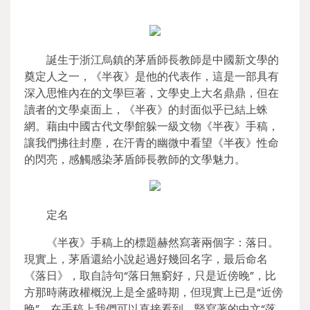
誕生于浙江烏鎮的茅盾師長教師是中國新文學的
奠定人之一，《半夜》是他的代表作，這是一部具有
深入思惟內在的文學巨著，文學史上大名鼎鼎，但在
讀者的文學桌面上，《半夜》的封面似乎已結上蛛
網。藉由中國古代文學館躲一級文物《半夜》手稿，
讓我們拂往封塵，在汗青的幽微中看望《半夜》性命
的閃亮，感觸感染茅盾師長教師的文學魅力。
定名
《半夜》手稿上的標題赫然寫著兩個字：落日。
現實上，茅盾還給小說起過好幾回名字，最后命名
《落日》，取自詩句“落日無窮好，只是近傍晚”，比
方那時蔣政權概況上是全盛時期，但現實上已是“近傍
晚”。在手稿上我們可以直接看到，豎寫著的中文“落