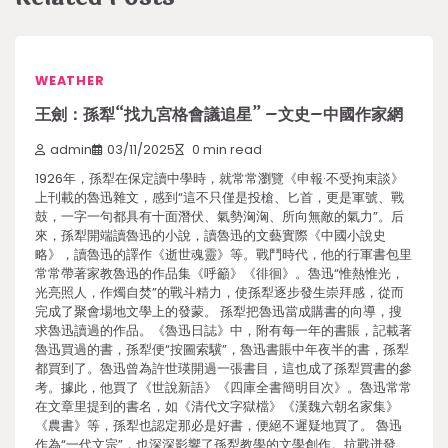
WEATHER
王劍：孫犁“找九宮格會議追星” –文史–中國作家網
admin
03/11/2025
0 min read
1926年，孫犁在保定讀中學時，就常常瀏覽《申報·不受拘束談》
上刊載的魯迅雜文，感到“這不只僅是投槍、匕首，更是軍號、戰
鼓，一字一句都具有十面潛伏、氣勢洶洶、所向無敵的氣力”。后
來，孫犁開端讀魯迅的小說，讀魯迅的文藝實際《中國小說史
略》，讀魯迅的譯作《逝世魂靈》等。戰鬥時代，他的行軍書包里
常常帶著家教魯迅的作品集《呼籲》《徘徊》。魯迅“惟熱惟光，
光亮照人，作燭自焚”的戰斗精力，使孫犁逐步發生崇拜感，從而
完成了聚會場地文學上的發蒙。 孫犁把魯迅當成購書的向導，搜
求魯迅讀過的作品。《魯迅日誌》中，附有每一年的書賬，記載著
魯迅買過的書，孫犁便“按圖索驥”，魯迅書賬中年夜半的書，孫犁
都買到了。魯迅曾為許世瑛開過一張書目，這也成了孫犁買書的參
考。據此，他買了《世說新語》《四庫全書簡明目次》。魯迅常常
在文章里提到的書名，如《清代文字獄檔》《漢魏六朝名家集》
《農書》等，孫犁也認定那必是好書，便絕不遲疑地買了。 魯迅
作為“一代文宗”，也深深影響了孫犁教學的文學創作。抗戰迸發