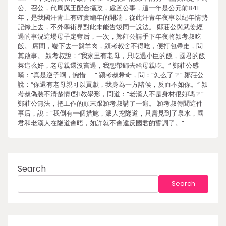
公、召公，代周厲王配合攝政，處置公事，這一年是公元前841
年，是我國汗青上有確實編年的開端，從此汗青年夜事以紀年情勢
記錄上去，不外學術界對此未能告竣同一說法。 鄭莊公與武姜經
過的事況這場母子定奪后，一次，鄭莊公請手下年夜將潁考叔吃
飯。 席間，端下去一盤羊肉，潁考叔舍不得吃，便打包帶走，問
其啟事。 潁考叔說：“我家里有老母，只吃過小臣的飯，國君的飯
菜這么好，老母親還沒嘗過，我想帶歸去給母親吃。” 鄭莊公感
嘆：“真是逆子啊，惋惜……” 潁考叔希奇，問：“怎么了？” 鄭莊公
說：“你還有老母親可以貢獻，我身為一方諸侯，反而不如你。” 潁
考叔偽裝不清楚情1對1教學形，問道：“老漢人不是身材很好嗎？”
鄭莊公無法，把工作的顛末跟潁考叔講了一遍。 潁考叔傳聞這件
事后，說：“我倒有一個措施，派人挖隧道，只需見到了泉水，國
君和老漢人在隧道會晤，如許就不會違反國君的誓詞了。”…
Search
Search