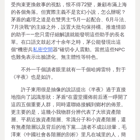
受拘束更換敘事的視點，恨不得72變，兼顧布滿上海
的各個角落。但實際主義不是玄幻小說，怎么辦呢？
茅盾的處理之道是在雙男主“5月一起配合、6月斗法、
7月決戰”的主線之外，設置大批勾保持構、推進情節
的助手——您只需仔細解讀就能發明這些助手的長名
單。在口語文鼓起才十余年之時，茅公能發現出這
個“機密兵
私密空間
器”確切令人震動。當然這些NPC
也難免表示出臉譜化、無主體性等特色。
不外一千個讀者眼里就有一千個哈姆雷特，對于
《半夜》也是如許。
許子東用很是抽像的說話提出《半夜》過于直接
地指向了認識形狀：茅盾“在靈堂擺佈前后逐一睜開了
這四五個重要人群，同時還聯絡接觸到鄉村的佈景。
更主要的是，這幾小我物群分辨代表了大班資產階
層、平易近族資產階層、常識分子和小資產階層，還
有無產階層以及背后的地下黨……讀者不成以頭暈，毛
澤東《中國社會各階層的剖析》里凡在城里的人，簡