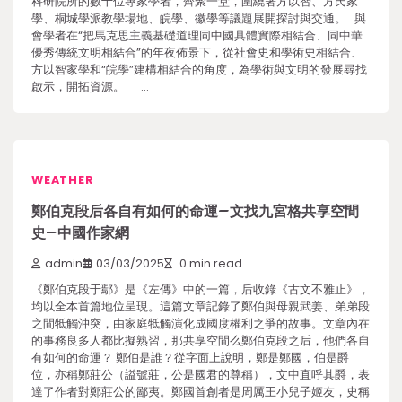
科研院所的數十位專家學者，齊聚一堂，圍繞著方以智、方氏家
學、桐城學派教學場地、皖學、徽學等議題展開探討與交通。 與
會學者在“把馬克思主義基礎道理同中國具體實際相結合、同中華
優秀傳統文明相結合”的年夜佈景下，從社會史和學術史相結合、
方以智家學和“皖學”建構相結合的角度，為學術與文明的發展尋找
啟示，開拓資源。 …
WEATHER
鄭伯克段后各自有如何的命運–文找九宮格共享空間
史–中國作家網
admin
03/03/2025
0 min read
《鄭伯克段于鄢》是《左傳》中的一篇，后收錄《古文不雅止》，
均以全本首篇地位呈現。這篇文章記錄了鄭伯與母親武姜、弟弟段
之間牴觸沖突，由家庭牴觸演化成國度權利之爭的故事。文章內在
的事務良多人都比擬熟習，那共享空間么鄭伯克段之后，他們各自
有如何的命運？ 鄭伯是誰？從字面上說明，鄭是鄭國，伯是爵
位，亦稱鄭莊公（謚號莊，公是國君的尊稱），文中直呼其爵，表
達了作者對鄭莊公的鄙夷。鄭國首創者是周厲王小兒子姬友，史稱