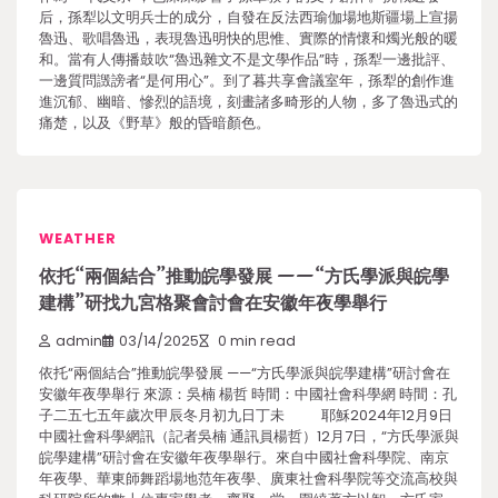
后，孫犁以文明兵士的成分，自發在反法西瑜伽場地斯疆場上宣揚
魯迅、歌唱魯迅，表現魯迅明快的思惟、實際的情懷和燭光般的暖
和。當有人傳播鼓吹“魯迅雜文不是文學作品”時，孫犁一邊批評、
一邊質問譭謗者“是何用心”。到了暮共享會議室年，孫犁的創作進
進沉郁、幽暗、慘烈的語境，刻畫諸多畸形的人物，多了魯迅式的
痛楚，以及《野草》般的昏暗顏色。
WEATHER
依托“兩個結合”推動皖學發展 ——“方氏學派與皖學
建構”研找九宮格聚會討會在安徽年夜學舉行
admin
03/14/2025
0 min read
依托“兩個結合”推動皖學發展 ——“方氏學派與皖學建構”研討會在
安徽年夜學舉行 來源：吳楠 楊哲 時間：中國社會科學網 時間：孔
子二五七五年歲次甲辰冬月初九日丁未 耶穌2024年12月9日
中國社會科學網訊（記者吳楠 通訊員楊哲）12月7日，“方氏學派與
皖學建構”研討會在安徽年夜學舉行。來自中國社會科學院、南京
年夜學、華東師舞蹈場地范年夜學、廣東社會科學院等交流高校與