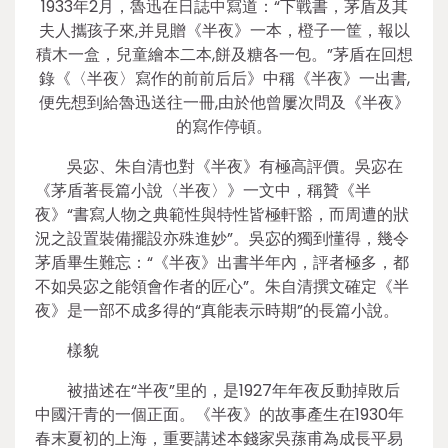
1933年2月，魯迅在日誌中寫道：“下戰書，茅盾及其
夫人攜孩子來,并見贈《半夜》一本，橙子一筐，報以
積木一盒，兒童繪本二本,餅及糖各一包。”茅盾在回想
錄《〈半夜〉寫作的前前后后》中稱《半夜》一出書,
便先想到給魯迅送往一冊,由於他曾屢次問及《半夜》
的寫作停頓。
吳宓、朱自清也對《半夜》有極高評價。吳宓在
《茅盾著長篇小說〈半夜〉》一文中，稱贊《半
夜》“書寫人物之典範性與特性皆極軒豁，而周遭的狀
況之設置裝備擺設亦殊進妙”。吳宓的獨到懂得，幾令
茅盾畢生難忘：“《半夜》出書半年內，評者極多，都
不如吳宓之能領會作者的匠心”。朱自清撰文確定《半
夜》是一部不成多得的“真能表示時期”的長篇小說。
樣貌
被描述在“半夜”里的，是1927年年夜反動掉敗后
中國汗青的一個正面。《半夜》的故事產生在1930年
春末夏初的上海，重要講述本錢家吳蓀甫為成長平易