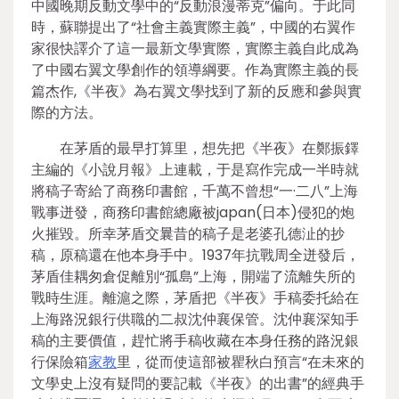
中國晚期反動文學中的“反動浪漫蒂克”偏向。于此同
時，蘇聯提出了“社會主義實際主義”，中國的右翼作
家很快譯介了這一最新文學實際，實際主義自此成為
了中國右翼文學創作的領導綱要。作為實際主義的長
篇杰作,《半夜》為右翼文學找到了新的反應和參與實
際的方法。
在茅盾的最早打算里，想先把《半夜》在鄭振鐸
主編的《小說月報》上連載，于是寫作完成一半時就
將稿子寄給了商務印書館，千萬不曾想“一·二八”上海
戰事迸發，商務印書館總廠被japan(日本)侵犯的炮
火摧毀。所幸茅盾交曩昔的稿子是老婆孔德沚的抄
稿，原稿還在他本身手中。1937年抗戰周全迸發后，
茅盾佳耦匆倉促離別“孤島”上海，開端了流離失所的
戰時生涯。離滬之際，茅盾把《半夜》手稿委托給在
上海路況銀行供職的二叔沈仲襄保管。沈仲襄深知手
稿的主要價值，趕忙將手稿收藏在本身任務的路況銀
行保險箱
家教
里，從而使這部被瞿秋白預言“在未來的
文學史上沒有疑問的要記載《半夜》的出書”的經典手