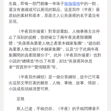
生義，即每一部門都像一串珠子
瑜伽場地
中的一顆，
還沒有連綴成可以展現的製品。這是寫作《半夜》最
原始的素材和基本，里面主人公吳蓀甫的名字還沒有
呈現。
《半夜寫作撮要》對章節重點、人物事務主次停
止了深刻的提醒，曾經確立了兩年夜資產階層團
體：“吳蓀甫為重要人物之產業本錢家集團”；“趙伯韜
為重要人物之銀行本錢家集團”，以及“介于此兩年夜
集團間的資產階層分子”。此外《半夜寫作撮要》也對
小說的“總構造”作出了布置，好比“吳蓀甫與休息
者”“買賣所中”“愛情關系”等。
《半夜寫作綱領》是一個分章綱領，從中已可看
出這部文學巨著的雛形，人物、事物、故事、情節，
小說成長頭緒清楚可辨。
定格
斯人已逝，手稿仍存。《半夜》的手稿閃爍著不