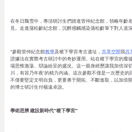
在冬日飄雪中，專項研討生們踏進管仲紀念館，領略年齡
見。走進蒲松齡紀念館，沉醉感觸感染蒲松齡筆下對人道深
“參觀管仲紀念館
教學
及稷下學宮考古遺址，
共享空間
我
共
證據法在實際考古研討中的奇妙運用。站在稷下學宮的廢
場思惟激蕩、辯論紛呈的盛況。這一親身經歷讓我加倍深
川，有容乃年夜’的精力內涵。這次參觀不僅是一次歷史的
不僅要堅定文明自負，更要勇于開拓、不斷進取，以加倍開
的博士研討生付楊遠卓說。
學術思辨 建設新時代“稷下學宮”