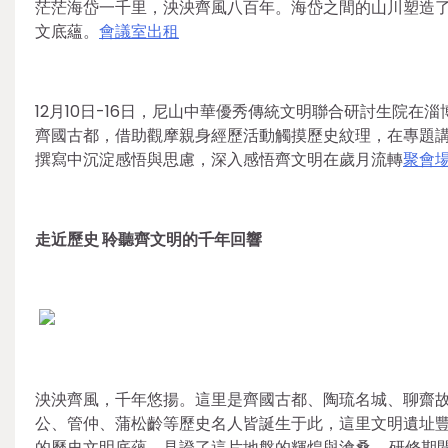
茫茫海岱一千里，泱泱齊風八百年。海岱之間的山川塑造
文底蘊。
會議室出租
12月10日-16日，尼山中華優秀傳統文明聯合研討生院在
齊國古都，借助觀摩親身經歷活動觸摸歷史紋理，在專題
撰寫中沉淀感悟與思慮，深入感悟齊文明在歲月流轉
聚會
走近歷史 聆聽齊文明的千年回響
泱泱齊風，千年悠揚。這里是齊國古都、陶琉名城、聊齋
公、管仲、蒲松齡等歷史名人皆誕生于此，這里文明遺址
的歷史文明底蘊，見證了這片地盤的輝煌與滄桑……研修期