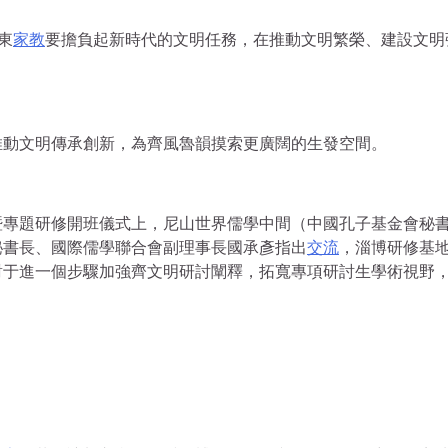
東
家教
要擔負起新時代的文明任務，在推動文明繁榮、建設文明
推動文明傳承創新，為齊風魯韻摸索更廣闊的生發空間。
暨專題研修開班儀式上，尼山世界儒學中間（中國孔子基金會秘
秘書長、國際儒學聯合會副理事長國承彥指出
交流
，淄博研修基
對于進一個步驟加強齊文明研討闡釋，拓寬專項研討生學術視野