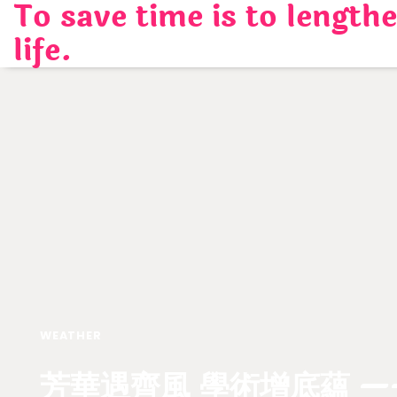
To save time is to length
Skip
to
life.
content
WEATHER
芳華遇齊風 學術增底蘊 