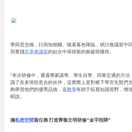
學與思交織，行與知相輔。隨著暮色降臨，研討會議室中
與實踐
共享會議室
的結合中尋得新的衝破與懂得。
“本次研修中，通過專家講學、學生自學、同輩交通的方法
識了良多情投意合的伙伴，這實際上是對稷下學宮先賢們
夠學習他們的優秀品德，這
教學
有助于拓寬知識視野，增強
昭說。
擔
私密空間
當任務 打造齊魯文明研修“金字招牌”