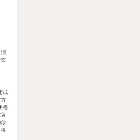
、淄
齋文
術成
官方
生程
在著
的啟
討稷