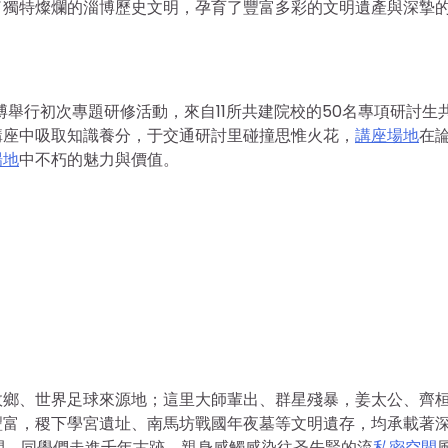
了獨特燦爛的淄博歷史文明，孕育了豐富多彩的文明遺產與深摯
淄博舉行初次專題研修活動，來自11所共建院校的50名專項研討生
講座中吸取知識養分，于交通研討里碰撞思惟火花，
講座場地
在
場地
中不朽的魅力與價值。
故鄉、世界足球來源地；這里大師輩出、群星殘暴，姜太公、齊
豐富，稷下學宮遺址、南馬坊戰國年夜墓等文明遺存，均承載著
間，同學們走進千年古跡，親身感觸感染往圣先賢的流
私密空間