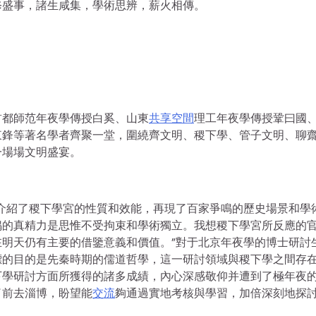
修盛事，諸生咸集，學術思辨，薪火相傳。
首都師范年夜學傳授白奚、山東
共享空間
理工年夜學傳授鞏曰國
東鋒等著名學者齊聚一堂，圍繞齊文明、稷下學、管子文明、聊
一場場文明盛宴。
介紹了稷下學宮的性質和效能，再現了百家爭鳴的歷史場景和學
鳴的真精力是思惟不受拘束和學術獨立。我想稷下學宮所反應的
明天仍有主要的借鑒意義和價值。”對于北京年夜學的博士研討
標的目的是先秦時期的儒道哲學，這一研討領域與稷下學之間存
下學研討方面所獲得的諸多成績，內心深感敬仰并遭到了極年夜
了前去淄博，盼望能
交流
夠通過實地考核與學習，加倍深刻地探