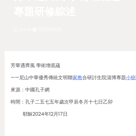
專題研修綜述
admin
03/13/2025
芳華遇齊風 學術增底蘊
——尼山中華優秀傳統文明聯
家教
合研討生院淄博專題
小樹
來源：中國孔子網
時間：孔子二五七五年歲次甲辰冬月十七日乙卯
耶穌2024年12月17日