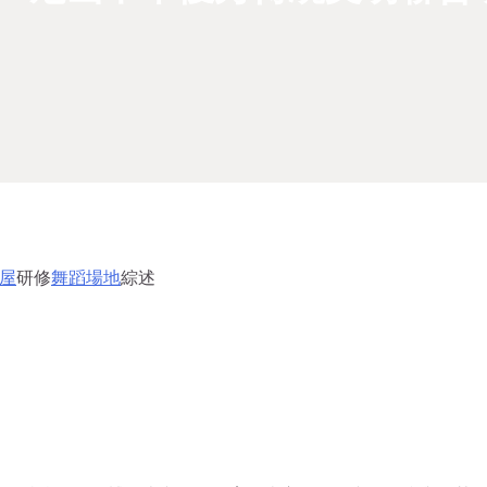
屋
研修
舞蹈場地
綜述