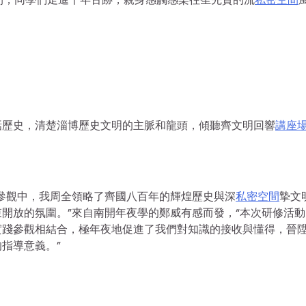
話歷史，清楚淄博歷史文明的主脈和龍頭，傾聽齊文明回響
講座
參觀中，我周全領略了齊國八百年的輝煌歷史與深
私密空間
摯文
開放的氛圍。”來自南開年夜學的鄭威有感而發，“本次研修活動
實踐參觀相結合，極年夜地促進了我們對知識的接收與懂得，晉
指導意義。”