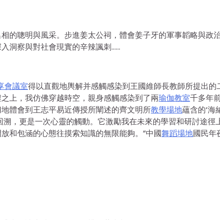
名相的聰明與風采。步進姜太公祠，體會姜子牙的軍事韜略與政
入洞察與對社會現實的辛辣諷刺……
享會議室
得以直觀地輿解并感觸感染到王國維師長教師所提出的
墟之上，我仿佛穿越時空，親身感觸感染到了兩
瑜伽教室
千多年
切地體會到王志平易近傳授所闡述的齊文明所
教學場地
蘊含的‘海
回溯，更是一次心靈的觸動。它激勵我在未來的學習和研討途徑
放和包涵的心態往摸索知識的無限能夠。”中國
舞蹈場地
國民年