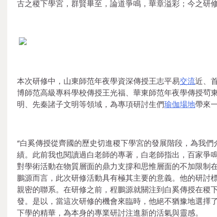
古之稷下學宮，群賢畢至，論道爭鳴，華章溢彩；今之研
本次研修中，山東師范年夜學資深傳授王志平易
交流
近、
博師范高級專科學校傳授王光福、華東師范年夜學傳授茍
明、先秦諸子文明等領域，為專項研討生們
瑜伽場地
帶來
“白奚傳授從齊國的歷史切進稷下學宮的發展階段，為我們
績。此前我也閱讀過白老師的專著，白老師指出，百家爭
對學術活動在物質層面的鼎力支撐和思惟層面的不加限制在
鵬源而言，此次研修活動具有極其主要的意義。他的研討
親密的聯系。在研修之前，程鵬源就關注到白奚傳授在稷
發。是以，當這次研修的機會來臨時，他絕不猶豫地選擇
下學的精華，為本身的專業研討注進新的活氣與靈感。