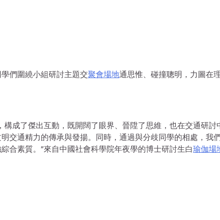
同學們圍繞小組研討主題交
聚會場地
通思惟、碰撞聰明，力圖在
，構成了傑出互動，既開闊了眼界、晉陞了思維，也在交通研討
文明交通精力的傳承與發揚。同時，通過與分歧同學的相處，我
綜合素質。”來自中國社會科學院年夜學的博士研討生白
瑜伽場