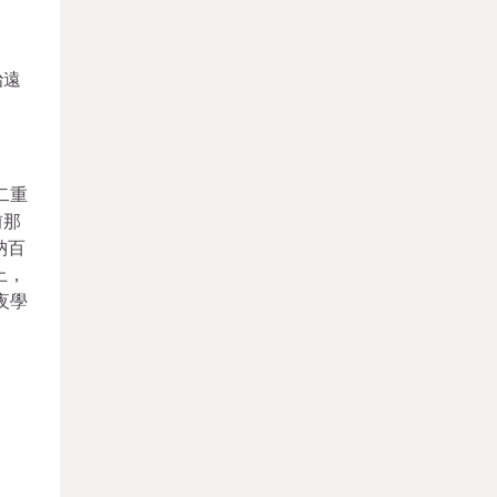
治遠
二重
前那
納百
上，
夜學