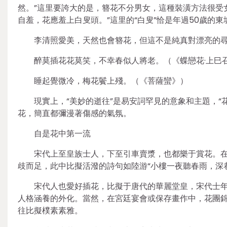
然。”這里要誇大的是，簪花不分男女，這種裝潢方法很受
自羞，花應羞上白叟頭。”這里的“白叟”恰是年過50歲的東
李清照愛美，天然也會簪花，但這不是純真對漂亮的
醉莫插花花莫笑，不幸春似人將老。（《蝶戀花·上巳
睡起覺微冷，梅花鬢上殘。（《菩薩蠻》）
現實上，“美妙的逝往”是易安詞罕見的意象和主題，
花，簡直都彌漫著傷感的氣氛。
自是花中第一流
宋代上至皇族士人，下至引車賣漿，也都樂于賞花。在
歧而足，此中比擬活潑的詩句如陸游“小樓一夜聽春雨，深
宋代人也愛好插花，比擬于唐代的華麗堂皇，宋代士
人格涵養的外化。當然，在宮廷宴會或保存畫作中，花團
往比擬樸素素雅。