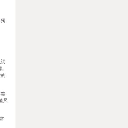
有獨
該詞
憶。
性的
容黯
值尺
常