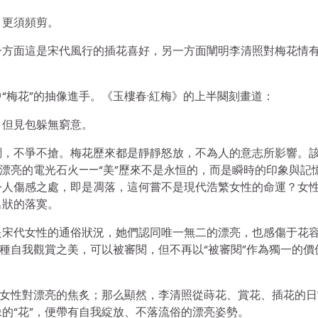
，更須頻剪。
一方面這是宋代風行的插花喜好，另一方面闡明李清照對梅花情
“梅花”的抽像進手。《玉樓春·紅梅》的上半闋刻畫道：
，但見包躲無窮意。
調，不爭不搶。梅花歷來都是靜靜怒放，不為人的意志所影響。
漂亮的電光石火——“美”歷來不是永恒的，而是瞬時的印象與記
令人傷感之處，即是凋落，這何嘗不是現代浩繁女性的命運？女
名狀的落寞。
是宋代女性的通俗狀況，她們認同唯一無二的漂亮，也感傷于花
種自我觀賞之美，可以被審閱，但不再以“被審閱”作為獨一的價
寫女性對漂亮的焦炙；那么顯然，李清照從蒔花、賞花、插花的日
的“花”，便帶有自我綻放、不落流俗的漂亮姿勢。