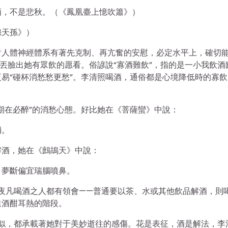
酒，不是悲秋。（《鳳凰臺上憶吹簫》）
怨天孫》）
對人體神經體系有著先克制、再亢奮的安慰，必定水平上，確切
很丟臉出她有眾飲的愿看。俗諺說“寡酒難飲”，指的是一小我飲酒
易“碰杯消愁愁更愁”。李清照喝酒，通俗都是心境降低時的寡飲
期在必醉”的消愁心態。好比她在《菩薩蠻》中說：
消。
解酒，她在《鷓鴣天》中說：
，夢斷偏宜瑞腦噴鼻。
年夜凡喝酒之人都有領會——普通要以茶、水或其他飲品解酒，則
進酒酣耳熱的階段。
常相似，都承載著她對于美妙逝往的感傷。花是表征，酒是解法，李