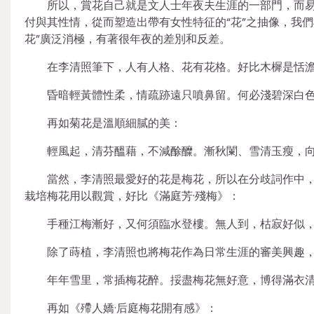
所以，賞花自己就是文人士年夜夫生涯的一部門，而
付與其性情，從而塑造出帶有女性特征的“花”之抽像，我們
花”廣泛消極，有著很年夜的差別和反差。
在李清照筆下，人有人格、花有花格。好比木樨是恬
昏暗輕黃體性柔，情疏跡遠只噴鼻留。何必淺碧深白色
再如菊花是溫順細膩的美：
輕風起，清芬醞藉，不減酴醾。漸秋闌、雪清玉瘦，向
當然，李清照最愛好的花是梅花，所以在分歧詞作中
栽培梅花用以觀賞，好比《滿庭芳·殘梅》：
手種江梅漸好，又何須臨水登樓。無人到，枯寂好似
除了蒔植，李清照也將梅花作為日常生涯的審美興趣
年年雪里，常插梅花醉。挼盡梅花無好意，博得滿衣
再如《殢人嬌·后庭梅花開有感》：