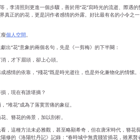
”等，李清照則更進一個步驟，善於用“花”寫時光的流逝、際遇的
然界真正的的花，更是詞作者感情的外露。好比最有名的小令之一
紅瘦
個人空間
。
獻出“花”意象的兩個名句，先是《一剪梅》的下半闋：
打消，才下眉頭，卻上心頭。
成感情的依靠，“殘花”既是時光逝往，也是外化兼物化的情愫。
悴損，現在有誰堪摘？
，“堆花”成為了落寞苦痛的象征。
插花、簪花的佈景，加以剖析。
光看，這種方法未必雅觀，甚至略顯希奇，但在唐宋時代，簪花
陽修的《洛陽牡丹記》記錄：“春時城中無貴賤皆插花，雖累贅