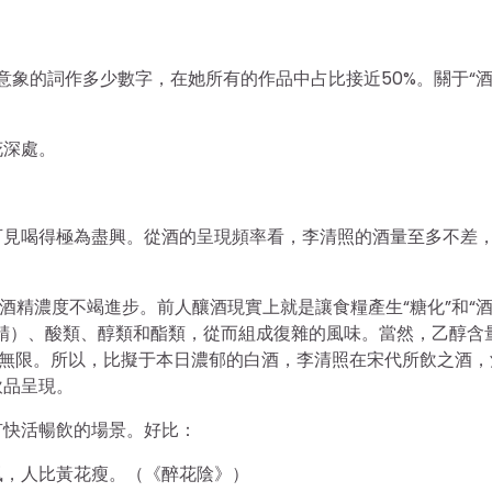
干意象的詞作多少數字，在她所有的作品中占比接近50%。關于“酒
花深處。
可見喝得極為盡興。從酒的呈現頻率看，李清照的酒量至多不差
酒精濃度不竭進步。前人釀酒現實上就是讓食糧產生“糖化”和“
精）、酸類、醇類和酯類，從而組成復雜的風味。當然，乙醇含
數無限。所以，比擬于本日濃郁的白酒，李清照在宋代所飲之酒，
飲品呈現。
有快活暢飲的場景。好比：
風，人比黃花瘦。（《醉花陰》）