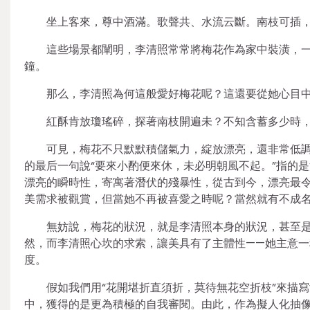
坐上客來，尊中酒滿。歌聲共、水流云斷。南枝可插
這些場景都闡明，李清照常常將梅花作為家中裝潢，
鐘。
那么，李清照為何這般愛好梅花呢？這還要從她心目中
紅酥肯放瓊瑤碎，探著南枝開遍未？不知含蓄多少時
可見，梅花不只默默積儲氣力，綻放漂亮，還非常低
的最后一句說“要來小酌便來休，未必明朝風不起。”指的是
漂亮的瞬時性，寄寓著潛伏的殘暴性，從古到今，漂亮最
美需求被觀賞，但當她不再被喜愛之時呢？當然就有不成
無妨說，梅花的狀況，就是李清照本身的狀況，甚至
然，而李清照心坎的求索，讓美具有了主體性——她主意一
度。
假如我們用“花開堪折直須折，莫待無花空折枝”來描
中，獲得的是更為積極的自我審閱。由此，作為擬人化抽像