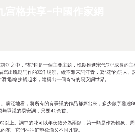
九宮格共享-中國作家網
詩詞之中，“花”也是一個主要主題，晚期推進宋代“詞”成長的主
平描寫出晚期詞作的寫作場景。縱不雅宋詞汗青，寫“花”的詞人、
“酒”聯絡接觸起來，建構出一個奇特的易安詞世界。
。廣泛地看，將所有的有爭議的作品都算出來，多少數字難逾8
認無爭議的易安詞，只要40余首。
60%以上。詞中的花可以年夜致分為兩類，第一類是作為物象、
像的花，它們往往鮮艷欲滴又不同凡響。