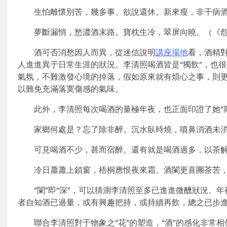
生怕離懷別苦，幾多事、欲說還休。新來瘦，非干病
夢斷漏悄，愁濃酒末路。寶枕生冷，翠屏向曉。（《
酒可否消愁因人而異，從迷信說明
講座場地
看，酒精
人進進異于日常生涯的狀況。李清照喝酒皆是“獨飲”，也
氣氛，不難激發心境的掉落，假如原來就有煩心之事，則更
以難免充滿落寞傷感的氣味。
此外，李清照每次喝酒的量極年夜，也正面印證了她“
家鄉何處是？忘了除非醉。沉水臥時燒，噴鼻消酒未
可見喝酒不少，甚而宿醉。還有就是喝酒過多，以茶
冷日蕭蕭上鎖窗，梧桐應恨夜來霜。酒闌更喜團茶苦
“闌”即“深”，可以猜測李清照至多已進進微醺狀況。
者自知酒已過量，或有興趣把持，或持續再飲，總之已步
聯合李清照對于物象之“花”的塑造，“酒”的感化非