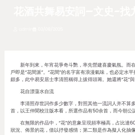
花酒共舞易安詞–文史-找
admin
03/08/2025
新年到來，年宵花爭奇斗艷，率先營建喜慶氣氛。而在
戶即是“花間派”。“花間”的名字富有浪漫氣味，也必定水
頗多，此中易安居士李清照稱得上拔得頭籌。她還將“花”與
花自漂蕩水自流
李清照存世詞作多少數字，對照其他一流詞人并不算多
首，以王仲聞校注版本看，所選作品有50余首，而今朝公
在無限的作品中，“花”的意象呈現頻率極高，占比達
狀況、佈景的花，借以抒發感情；第二類是作為擬人化抽