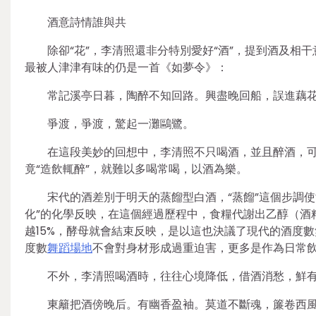
酒意詩情誰與共
除卻“花”，李清照還非分特別愛好“酒”，提到酒及相
最被人津津有味的仍是一首《如夢令》：
常記溪亭日暮，陶醉不知回路。興盡晚回船，誤進藕
爭渡，爭渡，驚起一灘鷗鷺。
在這段美妙的回想中，李清照不只喝酒，並且醉酒，
竟“造飲輒醉”，就難以多喝常喝，以酒為樂。
宋代的酒差別于明天的蒸餾型白酒，“蒸餾”這個步調使
化”的化學反映，在這個經過歷程中，食糧代謝出乙醇（酒
越15%，酵母就會結束反映，是以這也決議了現代的酒度
度數
舞蹈場地
不會對身材形成過重迫害，更多是作為日常
不外，李清照喝酒時，往往心境降低，借酒消愁，鮮
東籬把酒傍晚后。有幽香盈袖。莫道不斷魂，簾卷西