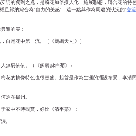
易安詞的獨到之處，是將花加倍擬人化，施展聯想，聯合花的特
權且歸納綜合為“自力的美感”，這一點與作為周遭的狀況的“
交
澹典雅的美：
，自是花中第一流。（《鷓鴣天·桂》）
人無窮依依。（《多麗·詠白菊》）
，梅花的抽像特色也很豐盛。起首是作為生涯的擺設布景，李清
，何遜在揚州。
，于家中不時觀賞，好比《清平樂》：
清淚。