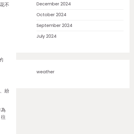
December 2024
花不
October 2024
September 2024
July 2024
的
weather
、紛
作為
，往