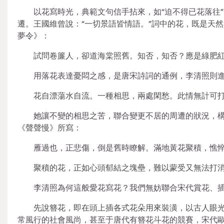
以花寫時光，典範文句信手拈來，如“迫不得已花落往
遷。王國維曾說：“一切景語皆情語。”詞中的花，既是天
夢令》：
試問卷簾人，卻道海棠照舊。知否，知否？應是綠肥
用落花表達憂悶之感，是唐宋詩詞的通例，李清照則進
花自漂蕩水自流。一種相思，兩處閑愁。此情無計可
她讓不變的相思之苦，聯合變更不居的周遭的狀況，構
《聲聲慢》所寫：
雁過也，正悲傷，倒是舊時瞭解。滿地黃花聚積，憔
聚積的花，正如心頭郁結之塊壘，難以蒙受又無法打消
李清照為何這般愛花寫花？我們無妨聯合宋代賞花、
先說簪花，即在頭上插各式花朵用來裝潢，以古人眼
常風行的社會風尚，甚至于唐代有簪花斗花的競賽，宋代歐