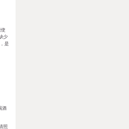
能使
缺少
，是
喝酒
清照