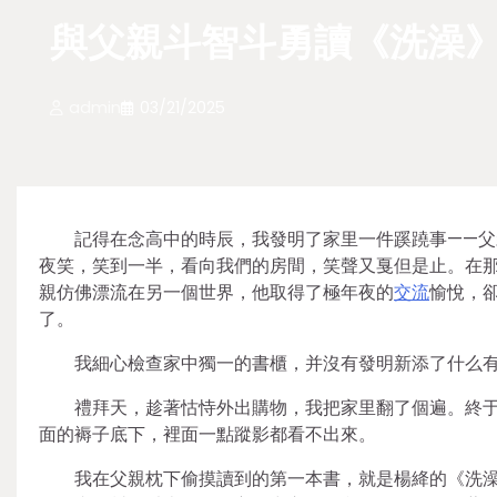
與父親斗智斗勇讀《洗澡》
admin
03/21/2025
記得在念高中的時辰，我發明了家里一件蹊蹺事——
夜笑，笑到一半，看向我們的房間，笑聲又戛但是止。在
親仿佛漂流在另一個世界，他取得了極年夜的
交流
愉悅，
了。
我細心檢查家中獨一的書櫃，并沒有發明新添了什么
禮拜天，趁著怙恃外出購物，我把家里翻了個遍。終
面的褥子底下，裡面一點蹤影都看不出來。
我在父親枕下偷摸讀到的第一本書，就是楊絳的《洗