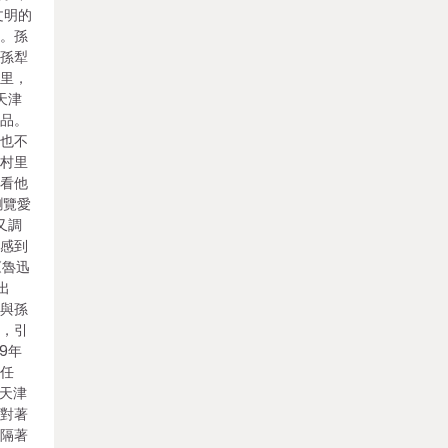
文明的
畫。孫
在孫犁
房里，
天津
作品。
風也不
鄉村里
愛看他
瀏覽愛
又調
又感到
《魯迅
出
我與孫
人，引
9年
社任
的天津
號對著
是隔著