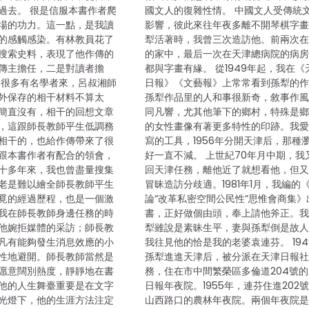
過去。 很是信服本書作者爬
國文人的復雜性情。 中國文人受傳統
場的功力。這一點，是我讀
影響，彼此來往年夜多離不開琴棋字
的感觸感染。有林教員花了
犁活著時，我曾三次造訪他。前兩次
搜索史料，表現了他作傳的
的家中，最后一次在天津總病院的病
傳主擔任，二是對讀者擔
都與字畫有緣。 從1949年起，我在《
期很多有名學者來，呂叔湘師
日報》《文藝報》上常常看到孫犁的
外保存的相干材料不算太
孫犁作品里的人和事很新奇，敘事作
簡直沒有，相干的回想文章
同凡響，尤其他筆下的鄉村，特殊是
，這跟師長教師平生低調務
的女性畫像有著更多特性的印跡。我
相干的，也給作傳帶來了很
寫的工具，1956年分開天津后，那種
跟本書作者有配合的領會，
好一直不減。 上世紀70年月中期，我
十多年來，我也曾盡量搜集
回天津任務，離他近了就想看他，但
老是難以繪全師長教師平生
冒昧造訪分歧適。1981年1月，我編的
覓的經過歷程，也是一個激
論“改革私密空間公民性”思惟會商集》
我在師長教師身邊任務的時
書，正好做個由頭，奉上請他斧正。
他婉拒媒體的采訪；師長教
犁雖說是素昧生平，妻與孫犁倒是故
凡有能夠發生消息效應的小
我往見他的恰是我的老婆袁連芬。 194
性地避開。師長教師當然是
孫犁進進天津后，被分派在天津日報
愿意闊別熱度，靜靜地在書
務，住在市中間繁榮區多倫道204號
他的人生舞臺重要是在文字
日報年夜院。1955年，連芬住進202
光燈下，他的生涯方法注定
山西路口的農林年夜院。兩個年夜院