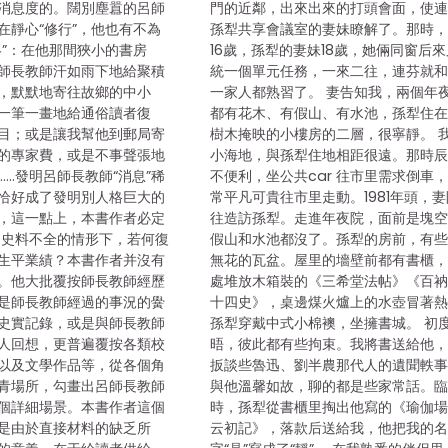
消息度的。闊別塵囂的呂師
門的近鄰，出來出來的打頭會面，使
在靜心“修行”，他也有不為
孫犁共享會議室的妻妹瞭解了。那時
絡”：在他那間狹小的書房
16歲，孫犁的妻妹18歲，她倆同窗后
師長教師汗如雨下地給聚積
統一個單元任務，一來二往，連芬就
，默默地寄往故鄉的中小
一家人都熟習了。 妻告知我，兩個年
一筆一畫地給通俗讀者復
都有花木、有假山、有水池，孫犁住
目；或是讓我幫他到郵局寄
樹木掩映的小樓房的二層，很寧靜。 
的專家費，或是不事聲張地
小海地，與孫犁住地相距很遠。那時
…發明呂師長教師“消息”稀
不便利，坐公共car 往市里需求倒車
恰好成了發明別人格巨大的
常平凡可貴往市里走動。1981年頭，
，這一點上，本書作者必定
往造訪孫犁。走進年夜院，面前是塊
 史料不全的情形下，若何復
假山和水池都沒了。孫犁的房前，有
生平業績？本書作者并沒有
無花的瓦盆。屋里的墻壁前都有書櫃
。他大批覆按師長教師經歷
處堆放木箱裝的《三希堂法帖》《百
是師長教師經過的事況的黌
十四史》，桌邊煤火爐上的水壺冒著
史實記錄，或是與師長教師
孫犁穿戴中式小棉襖，坐擁書城。 初
人回想，更普遍覆按各類校
晤，彼此都有些拘束。我將書送給他
以及文學作品等，從各個角
扳談些魯迅、劉半農那代人的遺聞軼
青場所，勾畫出呂師長教師
與他溫馨如故，聊的都是些家常話。
個詳細場景。本書作者這個
時，孫犁從書櫃里掏出他寫的《瑜伽
是由於直接材料的缺乏所
云初記》，落款后送給我，他把我的