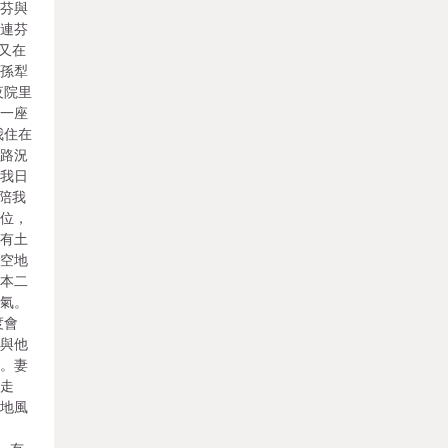
連芬與
，連芬
來又在
和孫犁
夜院里
在一座
我住在
辰路況
，我日
妻陪我
空位，
些有土
，空地
衲本二
熱氣。
度會
，與他
事。妻
臨走
場地風
名