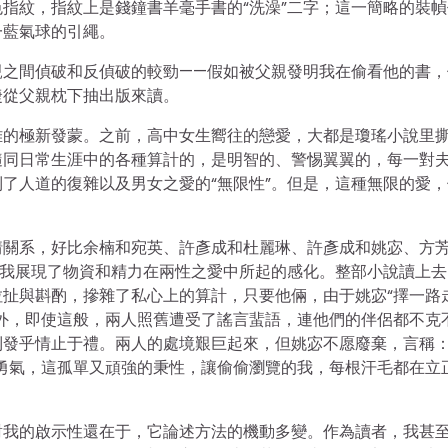
指紋，指紋上是錢鐘書羊毫手書的“洗澡”二字；這一簡略的裝幀
一藍氣球的引繩。
親之間偵破和反偵破的較勁——假如被父親發明我在偷看他的書，
捷從父親枕下抽出版來讀。
雅的極新發蒙。之前，高中女生嚮往的戀愛，大都是瓊瑤小說里
隨同日常生涯中的各種算計的，是明智的、警惕翼翼的，每一對
了人道的復雜以及男女之愛的“無限性”。但是，這種無限的愛，
情關系，好比余楠和宛英、許彥成和杜麗琳、許彥成和姚宓、方
向我展現了物資和精力在兩性之愛中所起的感化。整部小說讀上去
扯與斟酌，摻雜了私心上的算計，只要他倆，由于姚宓“擇一路
外，即使這般，兩人照舊遭受了謠言蜚語，連他們的伴侶都不克
發乎情止于禮。兩人的處境艱巨起來，但姚宓不愿廢棄，言稱：
勇氣，這孤單又頑強的秉性，讓偷偷瀏覽的我，每根汗毛都在立
對我的啟示性還在于，它論述方法的機動多變。作為讀者，我甚