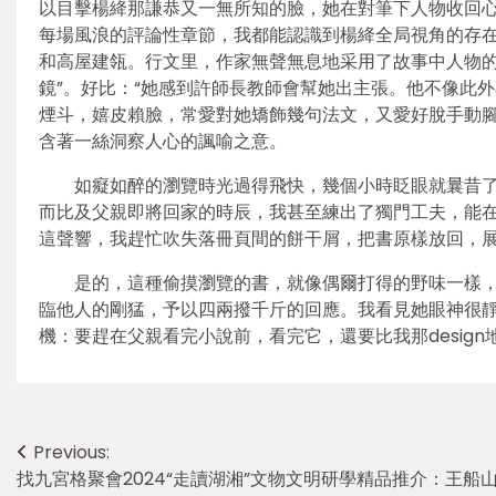
以目擊楊絳那謙恭又一無所知的臉，她在對筆下人物收回
每場風浪的評論性章節，我都能認識到楊絳全局視角的存
和高屋建瓴。行文里，作家無聲無息地采用了故事中人物的
鏡”。好比：“她感到許師長教師會幫她出主張。他不像此
煙斗，嬉皮賴臉，常愛對她矯飾幾句法文，又愛好脫手動腳
含著一絲洞察人心的諷喻之意。
如癡如醉的瀏覽時光過得飛快，幾個小時眨眼就曩昔
而比及父親即將回家的時辰，我甚至練出了獨門工夫，能
這聲響，我趕忙吹失落冊頁間的餅干屑，把書原樣放回，
是的，這種偷摸瀏覽的書，就像偶爾打得的野味一樣
臨他人的剛猛，予以四兩撥千斤的回應。我看見她眼神很靜
機：要趕在父親看完小說前，看完它，還要比我那desig
Post
Previous:
找九宮格聚會2024“走讀湖湘”文物文明研學精品推介：王船