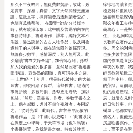
那么不年夜幅面，無從費辭贅語，故此，必
徐徐地向讀者走
定實事，深感，真情，文字天然簡練更無須
梳史料和復原現
說，這批文字，揀擇頒發后遭到讀者愛好，
過書稿后最深切
也簡直瓜熟蒂落。 在瀏覽“文錄”分歧版本
那么年夜工夫往
時，就有較深印象：此中觸及魯迅的內在的
義務心：一是對
事務特殊多。魯迅著作、譯本，編錄文本不
任。 比起同時
消說，魯迅說起的古古人物作品，以及與魯
長教師在著作之
迅相干的人與事，都在這無限的篇幅浮現。
多。周全的列傳
無論多少數字、感情深度，別人無可及。此
也多少數字無限
次翻讀“書衣文錄全編”，加倍留心到，孫犁
虛的作風是直接
加入我的最愛的很多書，竟然是照著“魯迅書
年夜的艱苦。我
賬”購讀。對魯迅的跟隨，真可謂亦步亦趨。
師長教師離世二
一 上世紀七十年月，很是時代被抄走的大都
相干的史料，卻
圖書，都發回給了孫犁。這些舊書，經過的
的萍蹤。這個尋
事況折騰，多被污損，孫犁應用廢紙，加以
動的經過歷程。
包裝，“然后，題書名、作者、卷數于書衣之
辰，就屢次見到
上。偶有感慨，慮其不傷年夜雅者，亦附記
師日常幹事，但
之。” 從時光看，此時代，書衣最早記敘的
樹屋，他都習氣
魯迅作品，是《中國小說史略》：“此書系我
個名人，但他更
在保定上中學時，于天華市場（也叫馬號）
房里唸書寫作。
小書展購置，為我購書之始。時負笈肄業，
上，而不是在聚