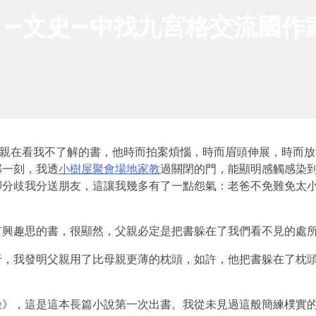
–文史–中找九宮格交流國作
父親在看我不了解的書，他時而拍案煩惱，時而眉頭伸展，時而放
那一刻，我透
小樹屋
聚會場地
家教
過關閉的門，能顯明感觸感染
卻分歧我分送朋友，這讓我幾多有了一點怨氣：老爸不免難免太
有興趣思的書，很顯然，父親必定是把書躲在了我們看不見的處
于，我發明父親用了比母親更薄的枕頭，如許，他把書躲在了枕
澡》，這是這本長篇小說第一次出書。我從未見過這般簡練樸實