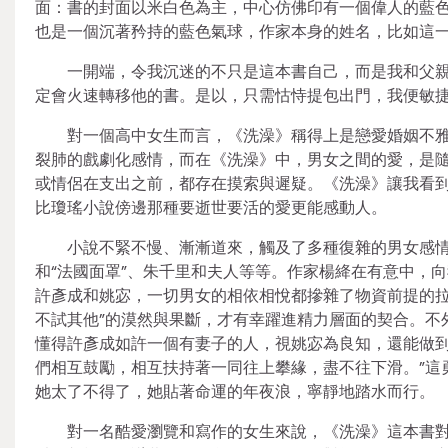
面：書的封面以米白色為主，中心仿佛印有一個偉人的藍色
也是一個沉著矜持的藍色氣球，作家本身的姓名，比如這
一開端，令我沉迷的不只是這本書自己，而是我和父
定會火速轉移他的書。是以，只需怙恃提包出門，我便敏
對一個高中女生而言，《洗澡》稱得上是戀愛婚姻不
裂肺的戲劇化感情，而在《洗澡》中，男女之間的愛，是
或情侶在支出之前，都存在摸索與遲疑。《洗澡》讓我看到
比瓊瑤小說傍邊那種要逝世要活的愛更能感動人。
小說不緊不慢、漸漸道來，觸及了多種復雜的男女感
和“法國面罩”、朱千里和夫人等等。作家楊絳在有意中，
許彥成和姚宓，一切男女的相依相悅都摻雜了物資前提的拉
不試其他”的漠然與果斷，才有幸躍進精力層面的契合。不
懂得許彥成如許一個有妻子的人，視姚宓為良知，還能做到
們相互鼓勵，相互扶持著一同往上攀緣，盡不往下滑。”這
她太了不得了，她貼著命運的年夜浪，寧靜地踏水而行。
對一名酷愛瀏覽和寫作的女生來說，《洗澡》這本書