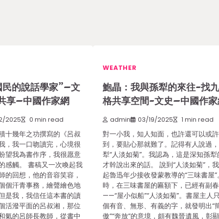
WEATHER
國民的說話學家”–文
鮑晶：我與孫犁的來往-找
共享–中國作家網
格共享空間-文史–中國作家
2/2025
0 min read
admin
03/19/2025
1 min read
積十幾年之功撰寫的《呂叔
對一小我，知人知面，也許還可以或
我，我一口吻讀完，心境很
到，要貼心那就難了。記得有人說過
盼望我為書作序，我很愿意
犁“人淡如菊”。我認為，這是深知孫犁
的感觸。 書稿又一次喚起我
才幹說出來的話。 說到“人淡如菊”，
師的回想，他的音容笑容，
起魯迅年少接收發蒙教導的“三味書屋”
個個汗青事務，繪聲繪色地
時，在三味書屋的匾額下，已經有副
但是我，我信任這本書的讀
——“屋小似船”“人淡如菊”。書屋主人
個活潑平面的呂叔湘，那位
個有音、無形、有義的字，就發明出“
和氣的呂師長教師，從書中
傲”“奔放”的意境，頗有魏晉遺風，彰