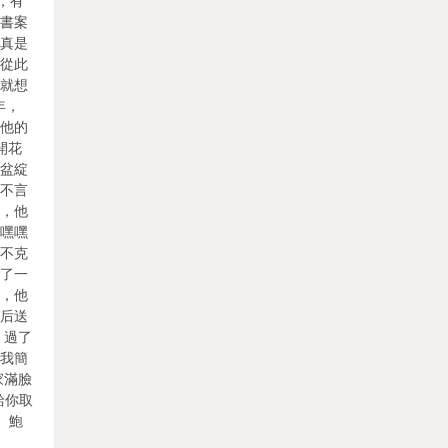
里，有
在書案
，真是
，從此
，就想
年，
。他的
開花
幾盆綻
，不言
然，他
他嘿嘿
字不克
笑了一
時，他
款后送
 過了
，我簡
家滿臉
給你取
 鮑