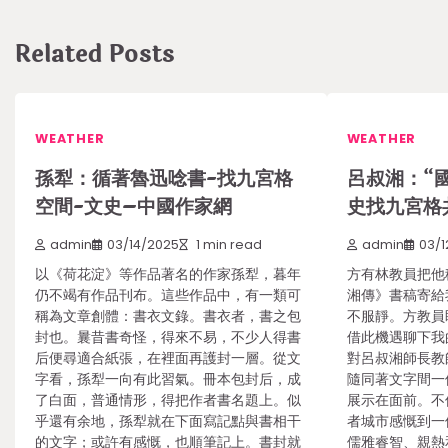
navigation
Related Posts
WEATHER
WEATHER
孫犁：循著魯迅唸書-找九宮格
呂叔湘：“
空間-文史–中國作家網
史找九宮格
admin
03/14/2025
1 min read
admin
03/1
以《荷花淀》等作品著名的作家孫犁，暮年
方有林教員把他
仍不竭有作品刊布。這些作品中，有一類可
湘傳》書稿寄給
稱為文章創體：書衣文錄。書衣者，書之包
不服靜。方教員
封也。曩昔書奇怪，得來不易，不少人得書
借此機遇聊下我
后便尋適合紙張，在裡面再護封一層。從文
對呂叔湘師長教
字看，孫犁一向有此習氣。冊本包封后，成
隨同著文字間一
了白面，普通情形，得把作者書名題上。似
展示在面前。不
乎還有余地，孫犁就在下面寫記點與書相干
者城市感慨到一
的文字；或許有感慨，也順筆記上。書封就
儒雅睿智、親熱