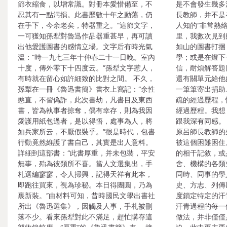
節衣縮食，以增常識。對冊本愛惜備至，不
是不會發生幾多
忍其有一點污損。此書歷數十年之動蕩，仍
長教師，并不是
在手下，今余老矣，特器重之。”這節文字，
人知的“非常熱
一可獲知孫犁對魯迅作品器重甚早，再可讀
里，我數次見到
出他愛護圖書的感情立場。文字后有時光氣
如山的圖書打捆
溫：“時一九七三年十仲春二十一日晚。室內
學；或是在燈下
十度，傳外零下十四度云。”孫犁文字惹人，
信，耐煩解答題
有時就在留心如許細致的比對之間。 不久，
還有關單元給他
孫犁在一冊《魯迅書簡》書衣上寫記：“余性
一筆筆寄出捐助…
憨直，不習偽詐，此次書劫，凡書目及東西
疏的經過歷程，
書，皆為執事者掠奪，偶有幸存，則為我因
經過歷程。我想
愛護用紙包過者，是以得悟，處事為人，將
跟我深有同感。
如兵家所云，不厭假裝乎。”很是時代，包書
原呂師長教師的
行動竟然維護了書自己，其實是出人意料。
被這個困難困住
詳細到這部書：“此書厚重，并未包裝，平安
的相干記敘，或
無事，殆為彼類所不喜。當人文選集出，手
舍、機構的各類
札選編寥寥，令人掃興，記得天祥有此本，
同時、同事的學
即跑往買來，視為珍秘。本日得團圓，乃為
史、方志、列傳
裹新裝。”由材料可知，昔時國民文學出書社
度鎖定特定的汗
所出《魯迅選集》，因觸及人事，手札被刪
汗青過程的每一
落不少。看來孫犁對此不滿足，趕忙購存這
做法，并非僅僅