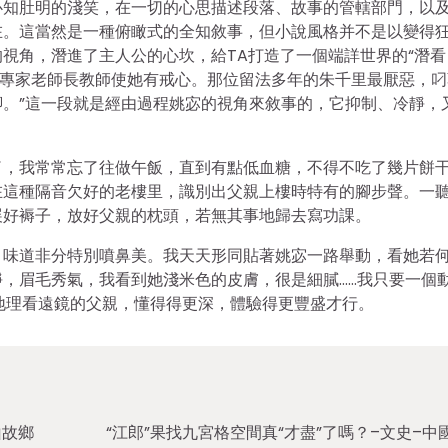
心知肚明的淺笑，在一切的心思描述段落、故事的管轄部門，以
在。這當然是一種俯瞰式的全知敘事，但小說風格并不是以變得
視角，潛進了主人公的心坎，給TA打造了一個端詳世界的“潛看
外專家老師長教師使她有戒心。那位留法多年的朱千里最厭惡，叼
。”這一段就是經由過程姚宓的視角來敘事的，它抑制、冷靜，
了，我常常忘了往做午飯，直到有點低血糖，不得不吃了幾片餅
在這種隔音欠好的老樓里，識別出父親上樓時特有的腳步聲。一
展好褥子，放好父親的枕頭，若無其事地歸去寫功課。
，味道非分特別噴鼻美。我天天形同貼著姚宓一路舉動，看她若
，眉毛秀氣，我看到她淺米色的皮膚，很是細膩……我只要一個
n地理看遠鏡的父親，懂得得更深，體驗得更豐盛才行。
山故鄉
“江郎”果找九宮格空間真“才盡”了嗎？–文史–中