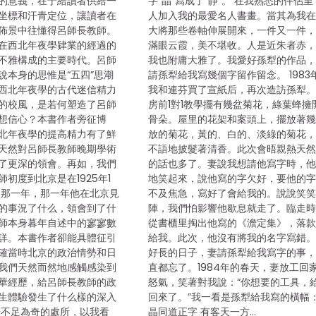
的意義，在于給讀者供給一
字“晶”寫成了“靜”。 在我熟悉的伴侶
坐標和汗青定位，讓讀者在
人加入我的最愛名人書畫。當其為我
佈景中往懂得呂師長教師。
大將那些卷軸伸展開來，一件又一件
在西北年夜學肄業的經過的
滿眼云霞，美不堪收。人是近朱者赤
不雅構成的主要時代。呂師
我也附庸大雅了。我愛好孫犁的作品
說本身的思惟是“五四”思潮
請孫犁給我寫幾個字留作留念。 1983
西北年夜學的古代迷信精力
我和連芬買了宣紙后，再次造訪孫犁
的校風，是若何塑造了呂師
房前1對1教學擺有幾盆菊花，綠葉蜂擁
想信心？本書作者旁征博
骨朵。屋里的花架和案頭上，擺放著
北年夜學的提高精力有了鮮
放的菊花，黃的、白的、淡綠的菊花
天然對呂師長教師晚期學術
不語地披髮著清香。此次會晤親熱天
了更深的領會。再如，我們
的話也多了。妻說我想請他寫字時，
初度到北京是在1925年1
地笑起來，說他寫的字欠好，要他的
的那一年，那一年他在北京見
不及焦急，寫好了會給我的。說說笑
的事況了什么，領會到了什
陣，我們怕影響他歇息就走了。臨走
師本身暮年自述中的寥寥數
從書櫃里掏出他寫的《澹定集》，落
詳。本書作者卻能具體征引
給我。此次，他沒有將我的名字寫錯。
確當時北京的政治情勢和日
好長的日子，妻請孫犁給我寫字的事
我們天然而然地感觸感染到
直都忘了。1984年的春天，妻放工回
華經歷，給呂師長教師的政
怒氣，笑著對我說：“你想要的工具，
生體驗發生了什么樣的深入
回來了。”我一看是孫犁給我寫的橫幅：
最不足為奇的處所，以我看
晶同道正字 有客天一方…