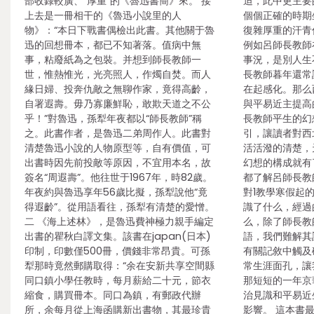
部收錄較廣、“厚重”的《魯迅書簡》來。 接
迫，此中更主要
上去是一冊相干的《魯迅小說里的人
個個正確的時期
物》：“本日下戰書偶檢出此書。其他關于魯
復雜厚重的汗青
迅的回想冊本，都已不知著落。值病中無
例如呂師長教師
事，粘廢紙為之包裝。并想到師長教師一
事況，是別人生
世，惟熱惟光，光亮照人，作燭自焚。而人
長教師暮年還常
緣日婦、投奔仇敵之無聊作家，竟得高齡，
在起感化。那么
自署遐壽。毋乃寡廉鮮恥，敢欺天道之不公
與平易近主提高
乎！”對魯迅，孫犁年夜都以“師長教師”稱
長教師平生的幻
之。此書作者，是魯迅二弟周作人。此書對
引，讓讀者對西
清楚魯迅小說的人物原型等，自有價值，可
活活潑的清楚，
出書時因先前投敵等原因，不宜用本名，故
幻想的構成就有
簽名“周遐壽”。他往世于1967年，時82歲。
都了解呂師長教師
年夜約與魯迅享年56歲比擬，孫犁說他“竟
對1教學寒假起
得遐齡”。從用語看往，孫犁有清楚的愛憎。
識了什么，經過
二 《海上述林》，是魯迅費神極力親手編定
么，除了師長教
出書的瞿秋白譯文集。該書在japan(日本)
語，我們難解其
印制，印數僅500冊，價錢非常昂貴。可孫
有關記敘中觸及
犁那時竟然郵購取得：“余在安新共享空間縣
常生涯面孔，讓
同口鎮小學任教時，每月薪給二十元，節衣
那短短的一年京
縮食，購買冊本。同口為鎮，有郵政代辦
治見識和平易近
所，余每月從上海函購新出書物，其最珍貴
影響。 這本書