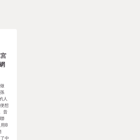
九宮
網
許做
，孫
的人
我便想
。昔
春聯
只用8
簡
顯了中