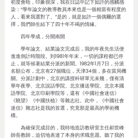
初度會晤，印象很深，我在日誌中記下如許的感觸感
染：“學年論文的教導教員本來也是一個相當有程度的
人，看來我選對了。”是的，就是如許一個偶爾的選
擇，我們師生結下了四十年不竭的情緣。
四年學成，分開南開
學年論文、結業論文完成后，我的年夜先生活便
進進倒計時階段。到1981年年末，一切的課程都已停
止，就等候著結業分派的新聞。1982年1月7日，分派
名額公布，北京有27個職位，天津34個，多在當局機
關。分派計劃中，北京的講授科研單元未幾，僅有清
華年夜學、北京說話學院、北京播送學院、北京本國
語學院、北京印刷學院等，還有《中國社會迷信》
《眺望》《中國扶植》等雜志社。此中，《中國社會
迷信》雜志社是我的首選，究竟那是最高的學術機
構。
為確保完成目的，我特地造訪教研室主任郝世峰
師長教師，迫切地表達了本身的求職意愿。聽了我的