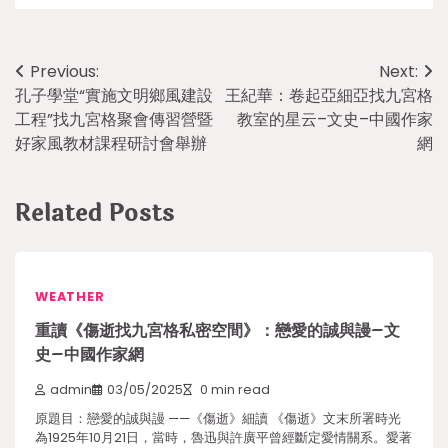
Post
Previous:
Next:
孔子學堂“實施文明鄉風建設
王紀華：卷起亞細亞找九宮格
navigation
工程”找九宮格聚會傳習營暨
教室的星云–文史–中國作家
好家風教材課程研討會舉辦
網
Related Posts
WEATHER
重讀《傷逝找九宮格私密空間》：戀愛的誠與謾–文
史–中國作家網
admin
03/05/2025
0 min read
原題目：戀愛的誠與謾 ——《傷逝》細讀 《傷逝》文末所署時光
為1925年10月21日，當時，魯迅與許廣平曾經斷定愛情關系。愛著