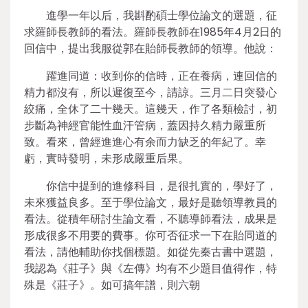
進學一年以后，我斟酌碩士學位論文的選題，征
求羅師長教師的看法。羅師長教師在1985年4月2日的
回信中，提出我服從郭在貽師長教師的領導。他說：
躍進同道：收到你的信時，正在養病，連回信的
精力都沒有，所以遲復至今，請諒。三月二日突發心
絞痛，全休了二十幾天。這幾天，作了各類檢討，初
步斷為神經官能性血汗管病，蓋因持久精力嚴重所
致。看來，曾經進進心有余而力缺乏的年紀了。幸
虧，實時發明，未形成嚴重后果。
你信中提到的進修科目，是很扎實的，學好了，
未來獲益良多。至于學位論文，最好是聽領導教員的
看法。從積年研討生論文看，不聽導師看法，成果是
形成很多不用要的費事。你可否征求一下在貽同道的
看法，請他輔助你找個標題。如從先秦古書中選題，
我認為《莊子》與《左傳》均有不少題目值得作，特
殊是《莊子》。如可搞年譜，則六朝