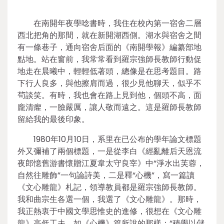
在南開年夜學唸書時，我住在校內第一宿舍二層
西北把角的那間，就在新開湖西側。湖水與宿舍之間
有一條巷子，通向宿舍后面的《南開學報》編纂部地
點地。站在窗前，我常常看到羅宗強師長教師行動促
地走在晨曦中，輕輕低著頭，總像是在思考題目。路
下行人良多，與他擦肩而過，很少見他聊天，似乎不
茍談笑。有時，我也會在路上見到他，個頭不高，面
龐清癯，一臉嚴厲，讓人敬而遠之。這是羅師長教師
留給我的最後印象。
1980年10月10日，系里在已公布的學年論文標題
外又彌補了兩個標題，一是從李白《經亂離后天恩流
夜郎憶舊游書懷贈江夏韋太守良宰》中“淨水出芙蓉，
自然往雕飾”一句論詩美，二是釋“心機”，寫一篇讀
《文心雕龍》札記，領導教員都是羅宗強師長教師。
我和曲宗生各選一個，我選了《文心雕龍》。那時，
我正熱衷于中國文學思惟史的進修，很想在《文心雕
龍》高低工夫，如《心機》篇所說的那樣：“積學以儲