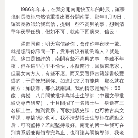
1986年年末，在我分開南開快五年的時辰，羅宗
強師長教師忽然慎重提出要分開南開。那年11月19日，
羅師長教師給我寫信，提到一些不高興的事，想到清
華年夜學任務，假如不可，就南下回廣東。信云：
躍進同道：明天寫信給你，會使你年夜吃一驚。
就是想請你訊問一下，貴系有沒有能夠進人？就是
我。緣由是如許的，南開有些不高興的事，事雖不年
夜，但在這里心里不愉快，本擬南行，回廣東老家，
但妻女南方人，有些不愿。而又要選擇古籍躲書較豐
盛的，于是便想到你。如進北京另有能夠，那么就在
南方；如較難，那么就南調。我的情形是如許：55
歲，傳授，八月間被批準為博士生導師（中國文學批
駁史專門研究），十月間招了一名博士生，身邊有三
名碩士生。如到貴系，可教批駁史課，也可教古典文
學課，專搞研討也可。我不清楚博士生導師在調動之
后，可否堅持？若能堅持最好。南開的博士生我可在
到貴系后兼職領導完為止，也可讓其調換導師。我老