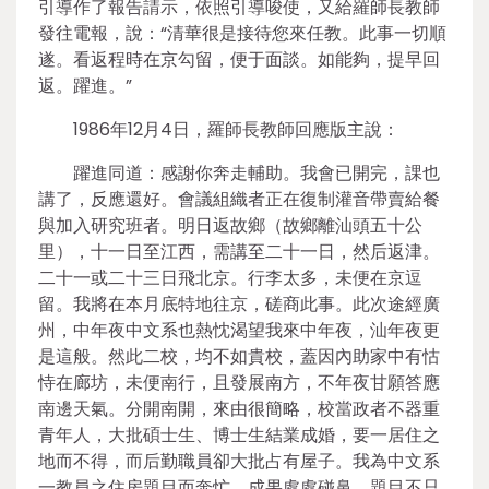
引導作了報告請示，依照引導唆使，又給羅師長教師
發往電報，說：“清華很是接待您來任教。此事一切順
遂。看返程時在京勾留，便于面談。如能夠，提早回
返。躍進。”
1986年12月4日，羅師長教師回應版主說：
躍進同道：感謝你奔走輔助。我會已開完，課也
講了，反應還好。會議組織者正在復制灌音帶賣給餐
與加入研究班者。明日返故鄉（故鄉離汕頭五十公
里），十一日至江西，需講至二十一日，然后返津。
二十一或二十三日飛北京。行李太多，未便在京逗
留。我將在本月底特地往京，磋商此事。此次途經廣
州，中年夜中文系也熱忱渴望我來中年夜，汕年夜更
是這般。然此二校，均不如貴校，蓋因內助家中有怙
恃在廊坊，未便南行，且發展南方，不年夜甘願答應
南邊天氣。分開南開，來由很簡略，校當政者不器重
青年人，大批碩士生、博士生結業成婚，要一居住之
地而不得，而后勤職員卻大批占有屋子。我為中文系
一教員之住房題目而奔忙，成果處處碰鼻，題目不只