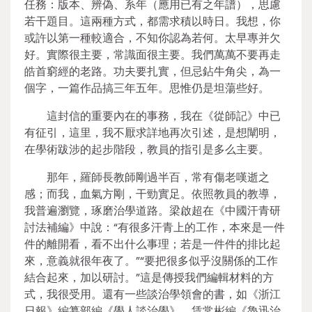
任務：版本、辨偽、系年（應用已有之年譜），思慮
若干題目。這兩種方式，都需求積以時日。我想，你
或許以第一種較適合，不知你認為若何。太早專并欠
好。實際很主要，常識面很主要。我們萬萬不要再走
皓首窮經的老路。功夫要扎實，但忌鉆牛角尖，為一
個字，一篇作品搞三年五年。思惟仍是坦蕩些好。
這封信的重要內在的事務，我在《從師記》中已
有征引，這里，我不厭求詳地再次引述，是想闡明，
在學術跋涉的起步階段，教員的指引是多么主要。
那年，羅師長教師剛過半百，常有傷老嘆逝之
感；而我，血氣方剛，干勁實足。依照教員的教導，
我普遍瀏覽，琢磨治學道路。梁啟超在《中國汗青研
討法補編》中說：“有很多汗青上的工作，本來是一件
件的離開看，看不出什么事理；若是一件件的排比起
來，意義就很年夜了。”“要把很多似乎沒關係的工作
結合起來，加以研討。”這是傳授我們編輯材料的方
式，我很受用。還有一些談治學領會的書，如《浙江
日報》編纂部編《學人談治學》、賃常彬編《魯迅治