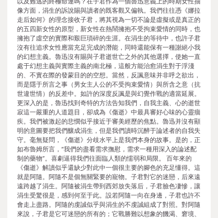
以及難逃的終極命運嗎？在子君作為一個魯迅意義上的時期女性抽
像方面，涓生的訴說賜與讀者的既客觀又偏執。我們往往憑《娜拉
走后如何》的理念接收子君，將其視為一切不論是虛擬或是真正的
的五四新女性的原型，新女性在熱鬧擁抱不受拘束愛情的同時，也
擁抱了虛空的實際和艱巨瑣碎的生涯。在涓生的等待中，也許子君
沒有往追求女性應當充足完成的潛能，同時還能保有一種謝絕小我
的幻想主義。魯迅沒有賜與子君逝世亡之外的其他選擇，使她一直
處于幻想主義與實際主義的南北極，這般方能治愈涓生對于浮淺
的、不實在際的發蒙目的的空想。當然，反諷意味并非呼之欲出，
而是隱于所言之事（男女主人公的不受拘束愛情）與所含之意（抗
世違世情）的反差中。如許的深度反諷是與幻覺作戰的適當延展。
更深入的是，魯迅找到奇特的方法告知我們，自我主義、心的逝世
寂這一嚴重的人道題目，卻成為《傷逝》中最具審好心味的心靈痼
疾。我們被激起的悲憫似乎接近于審美經歷的焦點。魯迅并沒有顯
明的意圖要把我們釀成涓生，但是我們讀時沉醉于論述者的自我失
守。毫無疑問，《傷逝》分歧水平上是我們本身的故事。是的，正
如布魯姆所言，“我們的盡看需求撫慰，需求一種用深入的論述配
制的藥物”。喜劇逼得我們往面臨人類的懦弱和局限。 百年來的
《傷逝》解讀似乎還缺少對此中一個很主要的腳色的充足懂得。這
就是阿隨。阿隨不是個無關緊要的寵物。子君對它的迷戀，后來遠
遠跨越了涓生。阿隨被涓生帶到西郊放失落后，子君臉色凄慘，讓
涓生受驚很是，感到何至于此。設若阿隨一向在身邊，子君也許不
會走上盡路。阿隨的虔誠似乎與涓生的不虔誠組成了對照。對阿隨
來說，子君是它可迷戀的所有的；它戰勝難以想象的饑渴、窘境、