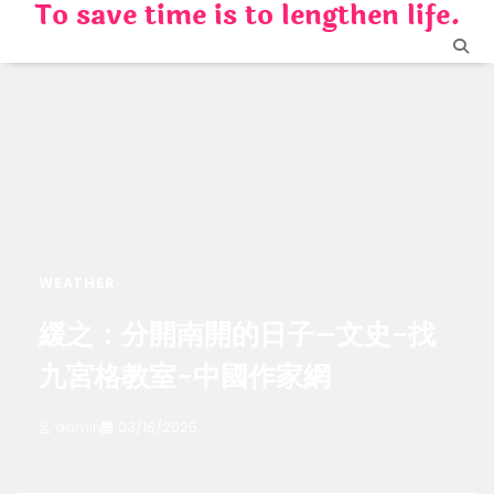
To save time is to lengthen life.
Skip
to
content
WEATHER
緩之：分開南開的日子–文史-找
九宮格教室-中國作家網
admin
03/16/2025