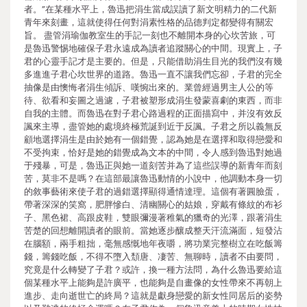
者。”在某種水平上，魯迅把涓生當成誤讀了新文明精力的二代新
青年來刻畫，這就使得任何對涓素性格的品德判定都變得有關宏
旨。 盡管涓瑜伽教室生的手記一刻也不離開本身的心坎苦旅，可
是魯迅警惕地確保子君永遠成為讀者追蹤關心的中間。現實上，子
君的心靈手記才是主要的。但是，只能借助涓生目光的我們沒有幾
多進進子君心坎世界的道路。魯迅一直不讓我們忘卻，子君的完全
抽像是由懊悔者涓生傾訴、嘆惋出來的。業曾經過男主人公的等
待、欲看和妄圖之過濾，子君被塑形成涓生發蒙喜劇的東西，而非
自我的主體。而魯迅在對子君心路過程的正面描寫中，并沒有效反
諷來主導，盡管她的處境終極荒誕到近于反諷。子君之所以義無反
顧地選擇涓生是由於她有一個錯覺，認為她是在選擇和取得戀愛和
不受拘束，恰好是她的錯覺成為文本的中間，令人感到魯迅對她過
于殘暴，可是，魯迅正與她一道刻苦并為了這些誤導的新青年而刻
苦，莫非不是嗎？在這部最讓魯迅動情的小說中，他調動本身一切
的敘事藝術來使子君的過錯選擇顯得通情達理。這個有著圓臉蛋，
帶著深深的笑窩，肥胖慘白、清幽關心的姑娘，穿戴有條紋的布衫
子、黑色裙、高跟皮鞋，雙眼彌漫著稚氣的獵奇的光澤，跟著涓生
苦楚的回想離開讀者的眼前。當她逐步釀成整天汗流滿面，短發沾
在腦額，兩手粗拙，毫無感慨地年夜嚼，將功業完整樹立在吃飯籌
錢，籌錢吃飯，不得不墮入頹唐、凄苦、無聊時，讀者不由要問，
究竟是什么轉變了子君？或許，換一種方法問，為什么魯迅要給這
個某種水平上能夠是許廣平，也能夠是自畫像的女性帶來不再朝上
進步、走向逝世亡的終局？這就是獻身戀愛的新女性同居后的姿勢