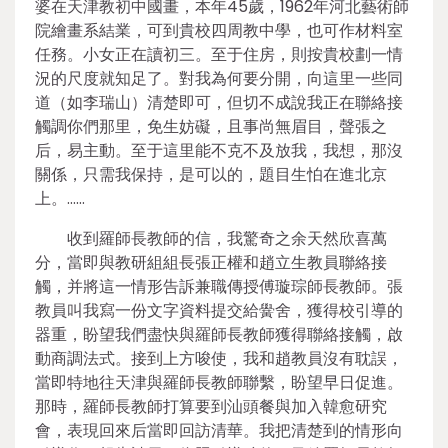
婆在天津教初中國畫，本年45歲，1962年河北藝術師
院繪畫系結業，可到貴校四周教中學，也可作材料室
任務。小女正在讀初三。至于住房，則按貴校劃一情
況的尺度就知足了。對我為何要分開，向這里一些同
道（如李瑞山）清楚即可，但切不成說我正在聯絡接
觸調你們那里，免生妨礙，且事尚無眉目，聲張之
后，易主動。至于這里能不克不及放我，我想，那沒
關係，只需我保持，是可以的，題目生怕在進北京
上。……
收到羅師長教師的信，我驚奇之余天然欣喜萬
分，當即與教研組組長張正權和趙立生教員聯絡接
觸，并將這一情形告訴兼職傳授傅璇琮師長教師。張
教員叫我寫一份文字資料提交給黌舍，獲得校引導的
器重，盼望我們盡快與羅師長教師獲得聯絡接觸，啟
動商調法式。接到上方唆使，我和趙教員沒有耽誤，
當即特地往天津與羅師長教師聯繫，盼望早日促進。
那時，羅師長教師打算要到汕頭餐與加入韓愈研究
會，表現回來后當即回訪清華。我把清楚到的情形向