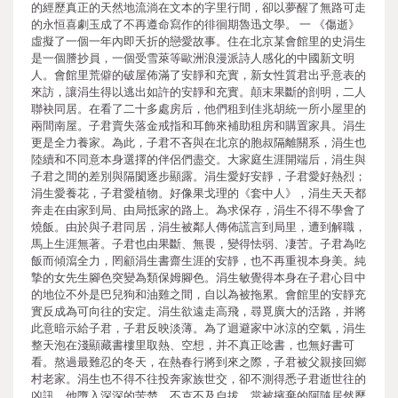
的經歷真正的天然地流淌在文本的字里行間，卻以夢醒了無路可走
的永恒喜劇玉成了不再遵命寫作的徘徊期魯迅文學。 一 《傷逝》
虛擬了一個一年內即夭折的戀愛故事。住在北京某會館里的史涓生
是一個謄抄員，一個受雪萊等歐洲浪漫派詩人感化的中國新文明
人。會館里荒僻的破屋佈滿了安靜和充實，新女性質君出乎意表的
來訪，讓涓生得以逃出如許的安靜和充實。顛末果斷的剖明，二人
聯袂同居。在看了二十多處房后，他們租到佳兆胡統一所小屋里的
兩間南屋。子君賣失落金戒指和耳飾來補助租房和購置家具。涓生
更是全力養家。為此，子君不吝與在北京的胞叔隔離關系，涓生也
陸續和不同意本身選擇的伴侶們盡交。大家庭生涯開端后，涓生與
子君之間的差別與隔閡逐步顯露。涓生愛好安靜，子君愛好熱烈；
涓生愛養花，子君愛植物。好像果戈理的《套中人》，涓生天天都
奔走在由家到局、由局抵家的路上。為求保存，涓生不得不學會了
燒飯。由於與子君同居，涓生被鄰人傳佈謊言到局里，遭到解職，
馬上生涯無著。子君也由果斷、無畏，變得怯弱、凄苦。子君為吃
飯而傾瀉全力，罔顧涓生書齋生涯的安靜，也不再重視本身美。純
摯的女先生腳色突變為類保姆腳色。涓生敏覺得本身在子君心目中
的地位不外是巴兒狗和油雞之間，自以為被拖累。會館里的安靜充
實反成為可向往的安定。涓生欲遠走高飛，尋覓廣大的活路，并將
此意暗示給子君，子君反映淡薄。為了迴避家中冰涼的空氣，涓生
整天泡在淺顯藏書樓里取熱、空想，并不真正唸書，也無好書可
看。熬過最難忍的冬天，在熱春行將到來之際，子君被父親接回鄉
村老家。涓生也不得不往投奔家族世交，卻不測得悉子君逝世往的
凶訊。他墮入深深的苦楚，不克不及自拔，當被擯棄的阿隨居然歷