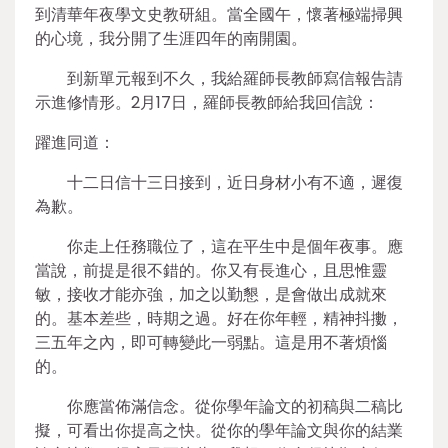
到清華年夜學文史教研組。當全國午，懷著極端掃興
的心境，我分開了生涯四年的南開園。
到新單元報到不久，我給羅師長教師寫信報告請
示進修情形。2月17日，羅師長教師給我回信說：
躍進同道：
十二日信十三日接到，近日身材小有不適，遲復
為歉。
你走上任務職位了，這在平生中是個年夜事。應
當說，前提是很不錯的。你又有長進心，且思惟靈
敏，接收才能亦強，加之以勤懇，是會做出成就來
的。基本差些，時期之過。好在你年輕，精神抖擻，
三五年之內，即可轉變此一弱點。這是用不著煩惱
的。
你應當佈滿信念。從你學年論文的初稿與二稿比
擬，可看出你提高之快。從你的學年論文與你的結業