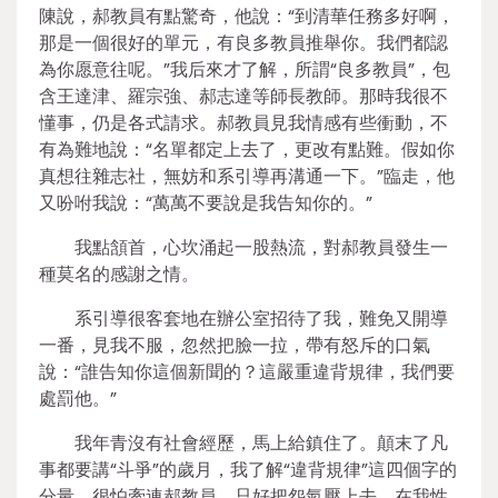
陳說，郝教員有點驚奇，他說：“到清華任務多好啊，
那是一個很好的單元，有良多教員推舉你。我們都認
為你愿意往呢。”我后來才了解，所謂“良多教員”，包
含王達津、羅宗強、郝志達等師長教師。那時我很不
懂事，仍是各式請求。郝教員見我情感有些衝動，不
有為難地說：“名單都定上去了，更改有點難。假如你
真想往雜志社，無妨和系引導再溝通一下。”臨走，他
又吩咐我說：“萬萬不要說是我告知你的。”
我點頷首，心坎涌起一股熱流，對郝教員發生一
種莫名的感謝之情。
系引導很客套地在辦公室招待了我，難免又開導
一番，見我不服，忽然把臉一拉，帶有怒斥的口氣
說：“誰告知你這個新聞的？這嚴重違背規律，我們要
處罰他。”
我年青沒有社會經歷，馬上給鎮住了。顛末了凡
事都要講“斗爭”的歲月，我了解“違背規律”這四個字的
分量，很怕牽連郝教員，只好把怨氣壓上去。在我性