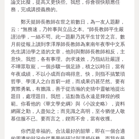
論文比擬，提高又更快些。我想，你會很快順應任
務，完成講授義務的。
鄭天挺師長教師在世之前數日，為一友人題辭，
云：“無務速，乃幹事與立品之本。”師長教師平生嚴
謹治學，一絲不茍。此一題辭乃其平生甘苦之言。數
月前從報上讀到李澤厚師長教師為東南年夜學中文系
先生講治學之道的文章，他則與鄭師長教師相反，主
意快。我想，各有事理。勿求速效，乃指結壯嚴謹，
不嘩眾取寵，一個步驟一個足跡，積之以時日，當有
年夜成績，不以小成而自鳴得意。快，則指不搞繁瑣
哲學、學漢人之白首窮一經，而成果仍甚茫然。要有
實際勇氣，有膽識，善于從浩瀚的史猜中靈敏地提出
題目，處理題目。我想，這點魯迅永遠是輝煌的模
範。你看他的《華文學史綱》與《小說史略》，資料
網羅之勤，人盡知之；而見識之高明，至今猶使人敬
慕信服不已。要而言之，鍥而不舍，當有收獲。
你們是幸福的。合法最好的韶華，即在一個合適
的周遭的狀況中從事學術研討與講授任務。而我在最