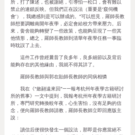
所，打了陳述，也被謝絕，引導怕一松口，會有難以
禁止的連鎖反映。但我們正在設法（重要是‘窺伺機
會’），我總感到是可以辦成的。”可以想見，羅師長教
師想要調離南開年夜學，必定會給校方帶來壓力。后
來，黌舍能夠轉變了一些政策，也能夠呈現了一些其
他情形，總之，羅師長教師到清華年夜學任務一事臨
時耽誤了上去。
這件工作曾經曩昔了良多年，良多細節以及背后
能夠存在的其他緣由，我就不得其詳了。
羅師長教師與郭在貽師長教師的同病相憐
我在《“斂翮遠來回”——報考杭州年夜學古籍研討
所的舊事》一文中提到，我報考杭州年夜學古籍研討
所，專門研究轉換較年夜，心生害怕，沒有足夠的信
念，便向羅師長教師請教，羅師長教師立即回應版主
說：
讀信后便很快發生一個設法，那即是你應當絕不