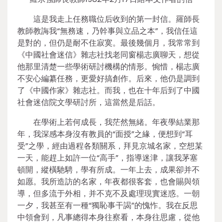
這是我走上任務職位后收到的第一封信。羅師長
教師教誨我“無務速，乃幹事與立品之本”，我信任這
是對的，但仍是耐不住寂寞。最後幾個月，我常常到
《中國社會迷信》雜志社找老同窗楊志廣聊天，想從
他那里清楚一些學術研討機構的情形。惋惜，楊志廣
不安心編纂任務，更愛好搞創作。后來，他仍是調到
了《中國作家》雜志社。而我，也在十年后到了中國
社會迷信院文學研討所，這當然是后話。
在學術上若何成長，我茫然無緒。年夜學結業那
年，我深感本身沒有教員的“面授”之緣，便想到“耳
受”之學，經由過程各類關系，拜見京城名家，空想某
一天，能趕上如許一位“高手”，指導迷津，讓我茅塞
頓開，縱橫馳騁，學有所成。一年上去，成果卻并不
如愿。我所造訪的名家，年夜都很客套，也會賜與領
導，但多流于外相，并不克不及處理現實迷惑。一朝
一夕，我甚至有一種“獨恥事干謁”的愧怍。我在反思
中領會到，凡事總得本身往察看，本身往思慮，從他