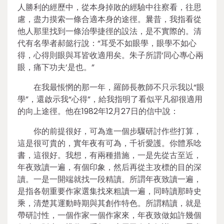
人勝利的經歷中，從本身掉敗的經驗中往察看，往思
慮，盡力摸索一條合適本身的途徑。曩昔，我指看從
他人那里找到一條治學捷徑的設法，是不實際的。清
代有名學者郝懿行說：“耳受不如眼學，眼學不如心
得，心得則眼與耳皆收適用矣。朱子所謂‘同心專心兩
眼，痛下功夫’是也。”
在我最悵惘的那一年，羅師長教師不只示我以“眼
學”，還啟示我“心得”，給我指明了看似平凡卻很適用
的向上途徑。他在1982年12月27日的信中說：
你的前提很好，可為進一個步驟研討作些打算，
這是很可貴的，實年夜有可為，千祈愛護。你體系唸
書，這很好。我想，有兩種措施，一是先從古至近，
年夜致讀一遍，有個印象，然后再從主攻標的目的深
讀。一是一開端就找一段精讀。所謂年夜致讀一遍，
是指各朝重要作家選集找來粗讀一遍，同時讀那時史
乘，清楚其運動時期與其創作特色。所謂精讀，就是
帶研討性，一個作家一個作家來，年夜致做如許幾個