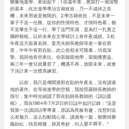
猶豫地進學。來由如下：1.你還年青，應當打一個深摯
的基本，此次進學專治古籍收拾，乃一不成掉之良
機，未來用途是無限的。2.學古籍收拾，不是未來一
輩子干這一任務。從你的性情特色、才情特色看，都
不宜畢生干這一行。學了這門常識，是為打一扎實之
國粹根柢，以祈未來在文學研討上有年夜成績。3.杭
年夜這方面著名師。姜亮夫師長教師等老一輩在那
里，中年中有郭在貽，此公前程未可限量，功底深
摯。我與他有些來往。你若能跟他學，當能獲實益。
兩三年一會兒就曩昔了，機遇不再，放眼未來，就會
下決計來一次體系練習。
以前，我只是傳聞過郭在貽的年夜名，沒有讀過
他的著作。在等候進學的空檔，我按照羅師長教師的
指引，集中時光細讀了郭在貽師長教師的《訓詁叢
稿》。我在1984年7月21日的日誌中如許記錄：“這是
我第一次讀訓詁學專著，原認為死板有趣，沒想到這
么有魅力，這么扣動我心扉。讀過每一篇，都覺得勝
義紛紜，抉其精微，探其奇妙，叫人愛不釋手。”