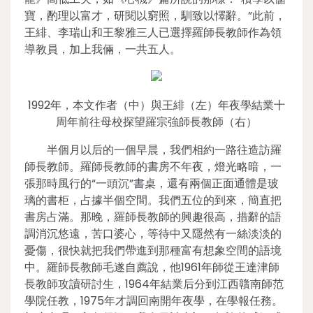
寶，酌理以富才，研閱以窮照，馴致以懌辭。”此前，
王緋、李瑞山和王黎雅三人已選擇羅師長教師作為領
導教員，加上我倆，一共五人。
1992年，本文作者（中）與王緋（左）年夜學結業十
周年前往母校探望羅宗強師長教師（右）
半個月以后的一個早晨，我們相約一路往造訪羅
師長教師。羅師長教師的書房不年夜，燈光略暗，一
張那時風行的“一頭沉”書桌，還有兩個正面通體是玻
璃的書柜，占據半個空間。我們五位的到來，簡直把
書房占滿。那晚，羅師長教師的興趣很高，措辭的語
調消沉悠遠，苦口婆心，等待中又隱然有一絲淡淡的
憂傷，很快就把我們帶進到那種富有想象空間的語境
中。羅師長教師毛遂自薦說，他1961年師從王達津師
長教師攻讀研討生，1964年結業后分到江西贛南師范
學院任教，1975年才調回南開年夜學，在學報任務。