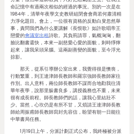
命記憶中有過兩次相似的經過的事況。別的一次是在
1984年，清華年夜學文史教研組閉會會商若何肅清精
力淨化題目。會上，一位很有資格的反動白叟忽然舉
事，責問我們為什么要講解《長恨歌》如許歌唱帝王
戀愛的
會議室出租
詩歌。其負荊請罪，氣概洶洶，翻
臉比翻書還快，本來一副慈愛心愛的面貌，剎時猙獰
起來，讓我呆頭呆腦。這兩副善變的面貌，至今浮光
掠影。
那天，從系引導辦公室出來，我覺得很是懊喪，
行動繁重，到王達津師長教師和羅宗強師長教師家往
作別。出人意料，兩位師長教師不謀而合地勸我往清
華年夜學，說那里躲書良多，講授義務也不重，未來
很有成長前程。師長教師們的話，讓我心里結壯不
少。當然，心坎仍是有所不甘，又煩請王達津師長教
師給周振甫師長教師寫封先容信，盼望有朝一日能往
中華書局任務。
1月19日上午，分派計劃正式公布，我終極被分派