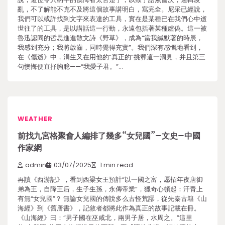
亂，不了解能不克不及將這個故事講明白，寫完全。尼采已經說，
我們可以或許找到文字來表達的工具，實在是某種已在我們心中逝
世往了的工具，是以講話這一行動，永遠包括著某種虛偽。這一被
魯迅認同的哲思進進散文詩《野草》，成為“當我緘默著的時辰，
我感到充分；我將啟齒，同時覺得充實”。我們深有感慨地看到，
在《傷逝》中，涓生又在用他的“真正的”挑釁這一洞見，并且第三
句懊悔便直抒胸臆——“我愛子君。”…
WEATHER
前找九宮格聚會人編排了幾多“女兒國”–文史–中國
作家網
admin
03/07/2025
1 min read
再讀《西游記》，看到西梁女王預計“以一國之富，愿招年夜唐御
弟為王，自降王后，生子生孫，永傳帝業”，獵奇心頓起：汗青上
有無“女兒國”？ 無論女兒國的傳說多么古怪荒謬，從先秦古籍《山
海經》到《舊唐書》，記敘者都將此作為真正的故事記載在冊。
《山海經》曰：“男子國在巫咸北，兩男子居，水周之。”這里