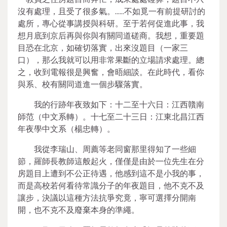
沒有處理，且受了很多氣。……不如覓一有前提研討的
處所，專心從事講授與科研。至于若何促進此事，我
想月底到京后再與你與有關同道磋商。我想，重要題
目恐在北京，如確切落實，出來沒題目（一家三
口），那么我就可以用非常果斷的立場請求處理。總
之，收到電報很是興奮，會晤細談。在此時代，看你
與系、校有關同道進一個步驟落實。
我的行跡年夜致如下：十二至十六日：江西贛南
師范（中文系轉）。十七至二十三日：江東北昌江西
年夜學中文系（楊忠轉）。
我從李瑞山、周薦等老同窗那里得知了一些細
節，羅師長教師這般起火，僅僅是由於一位先生在分
房題目上遭到不公正待遇，他感到這不是小我的事，
而是高校若何看待常識分子的年夜題目，他不克不及
讓步，決議以這種方法抗爭究竟，寧可選擇分開南
開，也不克不及廢棄本身的準繩。