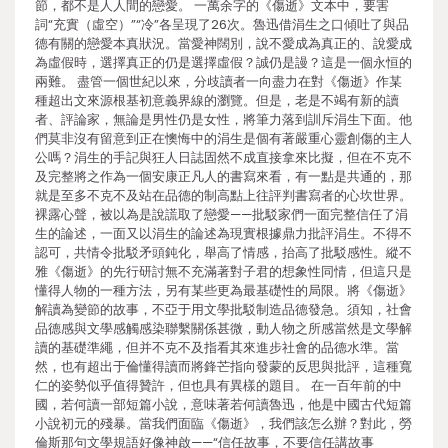
節，都不是人人間的戀愛。 一萬余字的《傷逝》文本中，要害
詞“充實（虛空）”“冷”各呈現了26次。魯迅借涓生之口傾吐了與品
德有關的戀愛本真狀況。當愛神闊別，說不愛成為真正的、說愛成
為虛假時，選擇真正的仍是選擇虛假？誠仍是謾？這是一個永恒的
兩難。 盡管一個世紀以來，分歧讀者一向盡力在對《傷逝》作某
種超出文來源根基初意義界線的瀏覽。但是，老是不竭有新的讀
者、評論家，無論是男性仍是女性，將筆力落到訓斥涓生下面。他
們莫非沒有留意到正在懊悔中的涓生是個有著嚴重心靈創傷的主人
公嗎？涓生的手記與狂人日誌固然不成直接拿來比擬，但在不克不
及完整將之作為一個安康正凡人的書寫來看，有一點是共通的，那
就是至多不克不及站在品德的制高點上往評判書寫者的心坎世界。
裸露心聲，被以為是說謊取了戀愛——批駁家們一面完整信任了涓
生的論述，一面又以涓生的論述為現實根據鼎力批評涓生。不得不
認可，共情令批駁矛頭鈍化，舉高了情感，抬高了批駁感性。縱不
雅《傷逝》的先行研討無不充滿著對子君的想象性同情，但這只是
懂得人物的一種方法，另有某些更為最基礎性的局限。將《傷逝》
解讀為變節的故事，不亞于用文學批駁制造品德發急。須知，社會
品德感與文學感觸感染聯繫關係甚微，動人物之所感當然是文學解
讀的基礎準繩，但并不克不及指看其來進步社會的品德水準。當
然，也有超出于倫懂得讀而將鋒芒指向發蒙的反思與批評，這種寬
仁的姿勢似乎值得贊許，但也具有異樣的題目。 在一百年前的中
國，若何讀一部短篇小說，意味著若何讀魯迅，他是中國古代短篇
小說初元的殘暴。當我們面臨《傷逝》，我們該怎么辦？對此，勞
倫斯那句文學規語好像神啟——“信任故事，不要信任講故事