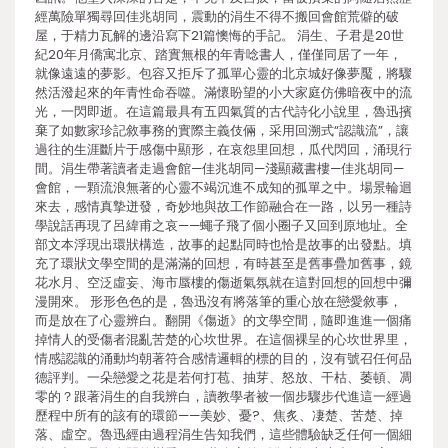
經萬險單獨尋回佳兆胡同，震動的涓生不得不搬回會館荒僻的破
屋，于精力瓦解的邊沿寫下21篇懊悔的手記。 涓生、子君是20世
紀20年月僑寓北京、踏實無根的年青唸書人，僅僅同居了一年，
就像遠遠的夢影。包容又拒斥了孤單心靈的北京城好像夢魘，將驟
然活潑起來的年青性命吞噬。滿懷盼望的小大家庭仿佛暗夜中的流
光，一閃即逝。在這篇最具有五四氣質的古代詩化小說里，魯迅擯
棄了如數家珍記敘事務的實際主義伎倆，采用回溯式“認識流”，讓
過往的生涯斷片于感傷中顯形，在哀怨里回想，瓜代閃回，涌現行
間。涓生帶著讀者走過會館—佳兆胡同—淺顯藏書樓—佳兆胡同—
會館，一顆流浪無著的心靈不竭沉進不成知的孤單之中。場景輪迴
來去，感情真摯迸發，奇妙地與故工作節融合在一路，以另一種詩
學說話再現了呂緯甫之哀——蠅子飛了個小圈子又回到原地址。全
部文本浮現出環狀構造，故事的起點同時也恰是故事的出發點。填
充了環狀文學空間的是滿滿的回想，有時甚至是舊事疊加舊事，鏡
花水月、空泛虛妄、海市蜃樓的傷逝氣氛就在這對回想的回想中彌
漫開來。 形形色色的是，魯迅沒有將落筆的重心放在戀愛敘事，
而是放在了心靈辨白。翻開《傷逝》的文學空間，隨即進進一個痛
掉情人的受傷者混亂苦楚的心坎世界。在這個裸呈的心坎世界里，
情感認識的涌動均朝著符合感情邏輯的標的目的，沒有號召任何品
德評判。一朵戀愛之花是若何打苞、抽芽、怒放、干枯、萎頓、凋
零的？跟著涓生的自我辨白，讀教學者被一個步驟步代進這一經過
歷程中所有的該有的環節——美妙、憂?、焦炙、凄楚、苦楚、掉
落、虛空。魯迅經由過程涓生告知我們，這些體驗缺乏任何一個細