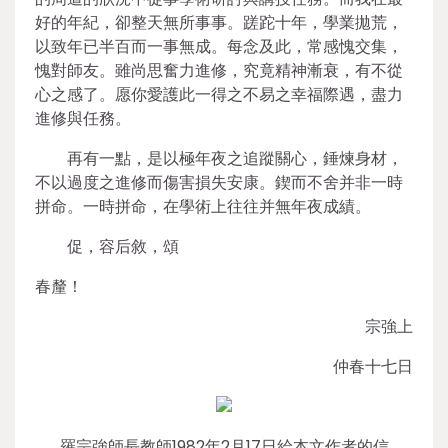
好的年紀，卻整天無所事事。蹉跎十年，學業拋荒，
以致年已半百而一事無成。每念及此，常感愧交集，
愧對師友。雖尚思奮力進修，究竟精神漸衰，有不從
心之感了。愿你愛護此一得之不易之幸福際遇，盡力
進修與任務。
再有一點，是以極年夜之追蹤關心，錘煉身材，
不以過度之進修而傷害損失安康。鍥而不舍并非一時
拼命。一時拼命，在學術上往往并無年夜成績。
促，容后敘，頌
春釐！
宗強上
仲春十七日
羅宗強師長教師1982年2月17日給本文作者的信