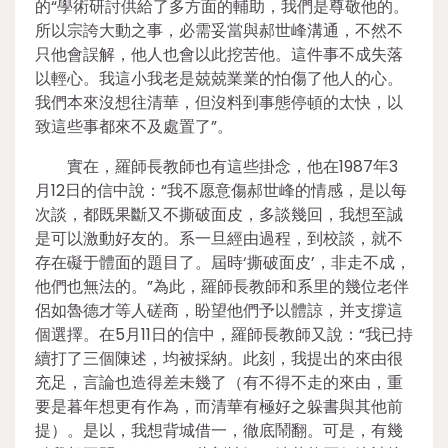
的“學術研討供給了多方面的輔助，我們是尊敬他的。
所以宗誇大動之事，必需妥當與郝世峰溝通，不然不
只他會誤解，他人也會以此挖苦他。這件事不成失落
以輕心。我這小我老是兢兢業業的怕傷了他人的心。
我們本來沒想往清華，但沒料到事態停頓的太快，以
致這些事都來不及處置了”。
實在，羅師長教師也有這些掛念，他在1987年3
月12日的信中說：“我不愿意傷郝世峰的情感，是以每
次談，都既果斷又不撕破面皮，多談幾回，我想至誠
是可以激動好友的。系一旦經由過程，到校談，就不
存在礙于體面的題目了。屆時‘撕破面皮’，非走不成，
他們也無法的。”為此，羅師長教師和系里的幾位老伴
侶如魯德才等人磋商，盼望他們予以體諒，并支撐這
個選擇。在5月11日的信中，羅師長教師又說：“我已持
續打了三個陳述，均被採納。此刻，我提出的來由很
充足，言論也造得差未幾了（有不得不走的來由，重
要是暮年想更有作為，而清華有極好之躲書與其他前
提）。是以，我想背城借一，徹底鬧翻。可是，有幾