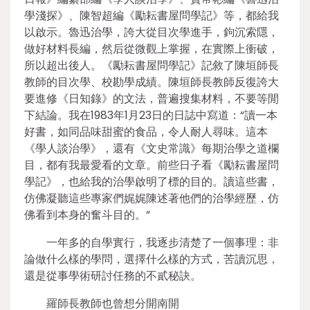
學淺探》、陳智超編《勵耘書屋問學記》等，都給我
以啟示。魯迅治學，誇大從目次學進手，鉤沉索隱，
做好材料長編，然后從微觀上掌握，在實際上衝破，
所以超出後人。《勵耘書屋問學記》記敘了陳垣師長
教師的目次學、校勘學成績。陳垣師長教師反復誇大
要進修《日知錄》的文法，普遍搜集材料，不要等閒
下結論。我在1983年1月23日的日誌中寫道：“讀一本
好書，如同品味甜蜜的食品，令人耐人尋味。這本
《學人談治學》，還有《文史常識》每期治學之道欄
目，都有我最愛看的文章。前些日子看《勵耘書屋問
學記》，也給我的治學啟明了標的目的。讀這些書，
仿佛凝聽這些專家們娓娓陳述著他們的治學經歷，仿
佛看到本身的奮斗目的。”
一年多的自學實行，我逐步清楚了一個事理：非
論做什么樣的學問，選擇什么樣的方式，苦讀沉思，
還是從事學術研討任務的不貳秘訣。
羅師長教師也曾想分開南開