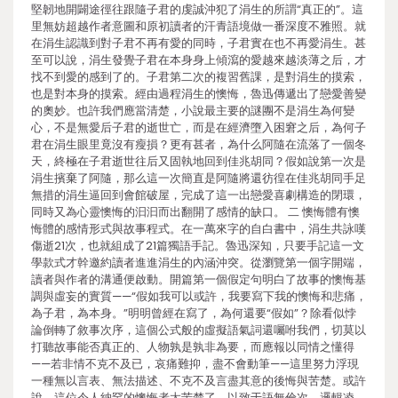
堅韌地開闢途徑往跟隨子君的虔誠沖犯了涓生的所謂“真正的”。這
里無妨超越作者意圖和原初讀者的汗青語境做一番深度不雅照。就
在涓生認識到對子君不再有愛的同時，子君實在也不再愛涓生。甚
至可以說，涓生發覺子君在本身身上傾瀉的愛越來越淡薄之后，才
找不到愛的感到了的。子君第二次的複習舊課，是對涓生的摸索，
也是對本身的摸索。經由過程涓生的懊悔，魯迅傳遞出了戀愛善變
的奧妙。也許我們應當清楚，小說最主要的謎團不是涓生為何變
心，不是無愛后子君的逝世亡，而是在經濟墮入困窘之后，為何子
君在涓生眼里竟沒有瘦損？更有甚者，為什么阿隨在流落了一個冬
天，終極在子君逝世往后又固執地回到佳兆胡同？假如說第一次是
涓生擯棄了阿隨，那么這一次簡直是阿隨將還彷徨在佳兆胡同手足
無措的涓生逼回到會館破屋，完成了這一出戀愛喜劇構造的閉環，
同時又為心靈懊悔的汩汩而出翻開了感情的缺口。 二 懊悔體有懊
悔體的感情形式與故事程式。在一萬來字的自白書中，涓生共詠嘆
傷逝21次，也就組成了21篇獨語手記。魯迅深知，只要手記這一文
學款式才幹邀約讀者進進涓生的內涵沖突。從瀏覽第一個字開端，
讀者與作者的溝通便啟動。開篇第一個假定句明白了故事的懊悔基
調與虛妄的實質——“假如我可以或許，我要寫下我的懊悔和悲痛，
為子君，為本身。”明明曾經在寫了，為何還要“假如”？除看似悖
論倒轉了敘事次序，這個公式般的虛擬語氣詞還囑咐我們，切莫以
打聽故事能否真正的、人物孰是孰非為要，而應報以同情之懂得
——若非情不克不及已，哀痛難抑，盡不會動筆——這里努力浮現
一種無以言表、無法描述、不克不及言盡其意的後悔與苦楚。或許
說，這位令人納罕的懊悔者太苦楚了，以致于語無倫次，邏輯凌