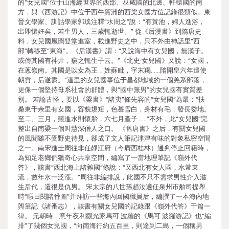
的“女兒國”位于山海經世界的西部、巫咸國的北邊、軒轅國的南
方，與《西游記》中位于西牛賀洲的西梁女國方位記錄很類似。東
晉文學家、訓詁學家郭璞注釋“水周之”說：“有黃池，婦人進浴，
出即懷妊矣，若生男人，三歲輒逝世。” 從《后漢書》到隋唐史
料，女兒國風聞登堂進室，載進野史之中，只不外由神話里“西
部”轉移至“東海”。《后漢書》謂：“又說海中有女兒國，無漢子。
或傳其國有神井，窺之輒生子云。”《北史·女兒國》又說：“女國，
在蔥嶺南。其國是以女為王，姓蘇毗，字末羯……隋開皇六年遣使
朝貢，后遂盡。”這里的女兒國事位于昌都地域的一個羌系部落，
更像一個堅持母系社會的群體，與“國中無男”的女兒國有實質差
別。 若論古怪，要以《梁書》“諸夷”條先容的“女兒國”為最：“扶
桑東千余里有女國，容貌規矩，色甚雪白，身材有毛，發長委地。
至二、三月，競進水則懷胎，六七月產子……”不外，此“女兒國”完
整出自南梁一個叫慧深僧人之口。 《舊唐書》之后，有關女兒國
的風聞雖不受野史待見，卻成了文人筆記津津有味的對象私密空間
之一。南宋進士周往非任靜江府（今廣西桂林）通判停止回籍時，
為知足老鄉們獵奇心共享空間，編寫了一當地理筆記《嶺外代
答》，該書“西北海上諸雜國”條說：“又西北有女人國，水常東
流，數年水一泛漲。”周往非編排說，此國不只不需求男性介入滋
生后代，還很是仇男。 宋太宗的八世孫趙汝適任泉州市舶司提舉
時“暇日閱諸番圖”并拜訪一些海內回國職員后，編撰了一本海內地
輿筆記《諸番志》，該書有關女兒國的記錄跟《嶺外代答》千篇一
律。 元朝時，意年夜利觀光家馬可·波羅的《馬可·波羅游記》也“編
排”了幾個女兒國，“向南海行約五百里，則達到二島，一個稱男