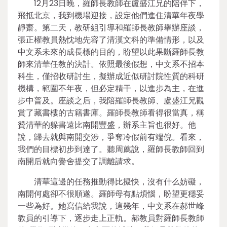
12月23日晚，羅師長教師在盧盛江兄的陪伴下，
飛抵北京，我到機場迎接，設定他們進住清華年夜學
靜齋。第二天，教研組引導和羅師長教師舉辦座談，
張正權教員熱忱地先容了清漢文科的準備情形，以及
中文系未來的成長標的目的，盼望以此果斷羅師長教
師來清華任教的決計。依照最後假想，中文系不招本
科生，僅招收研討生，擬辦成近似研討院性質的科研
機構，範圍不年夜，但必定精干，以進步為主，在進
步中普及。座談之后，我陪羅師長教師、盧盛江兄觀
賞了藏書樓的古籍書庫。羅師長教師看得很當真，稱
贊清華的躲書遠比南開豐盛，辦系主旨也很好。他
說，歸去就與南開交涉，爭奪冷假前有端倪。看來，
我們的目標初步到達了。聽周薦說，羅師長教師回到
南開后就向黌舍提交了調離請求。
清華這邊的任務推動得比擬快，沒有什么妨礙，
南開何處卻不很順遂。羅師母有點煩惱，盼望更穩妥
一些為好。她寫信給我說，這幾年，中文系在郝世峰
教員的引導下，逐步走上正軌。郝教員對羅師長教師