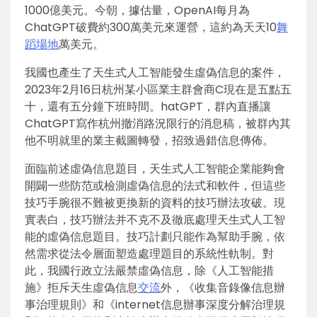
1000億美元。今朝，據估量，OpenAI每月為
ChatGPT破費約300萬美元來運營，這約為天天10
舞
蹈場地
萬美元。
我國也產生了天生式人工智能發生虛偽信息的案件，
2023年2月16日杭州某小區業主群會商C現在是五點五
十，還有五分鐘下班時間。hatGPT，群內直播讓
ChatGPT寫作杭州撤消路況限行的消息稿，被群內其
他不明就里的業主截圖轉發，招致過錯信息傳佈。
面臨前述虛偽信息題目，天生式人工智能企業能夠會
開闢一些防范或檢測虛偽信息的法式和軟件，但這些
技巧手腕很不難被更換新的資料的技巧辦法攻破。現
實表白，技巧辦法并不克不及徹底處理天生式人工智
能的虛偽信息題目。技巧計劃只能作為幫助手腕，依
然需求從法令層面塑造處理題目的系統性軌制。對
此，我國行政立法嚴禁虛偽信息，除《人工智能措
施》拒斥天生虛偽信息
交流
外，《收集音錄像信息辦
事治理規則》和《internet信息辦事深度分解治理規