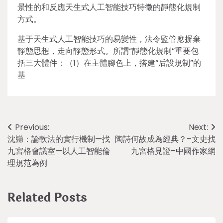
景性的和反應天生式人工智能技巧特徵的靜態化規制
方式。
基于天生式人工智能技巧的易變性，法令監管應摒棄
靜態思想，走向靜態形式。所謂“靜態化規制”重要包
括三大體件：（1）在主體腳色上，搭建“后設規制”的
基
Post
Previous:
Next:
沈巋：論軟法的實行機制—找
陶詩何故成為經典？–文史找
navigation
九宮格會議室—以人工智能倫
九宮格見證–中國作家網
理規范為例
Related Posts