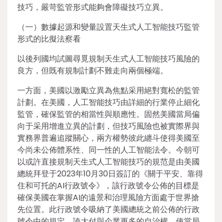
技巧，嚴苛監管形式能夠會障礙技巧立異。
（一）數據起源和變量設置天生式人工智能技巧監管
形式的比擬法察看
以後列國均試圖尋覓規制天生式人工智能技巧風險的
良方，但既有規制計劃不難走向兩個極端。
一方面，美國以激勵立異為焦點采用絕對寬松的監管
計劃。在美國，人工智能技巧由詳細的行業停止細化
監管，確保監管的相當性與順應性。固然美國當局偏
向于采用增進立異的計劃，但技巧風險也被實際界與
實務界普遍追蹤關心，兩方權勢彼此纏斗使得美國至
今尚未公佈體系性、同一性的人工智能法令。今朝可
以或許直接規制天生式人工智能技巧的規范是由美國
總統拜登于2023年10月30日簽訂的《關于平安、靠得
住和可托的AI行政號令》，該行政號令公佈的目標是
確保美國在掌握AI的遠景和治理風險方面處于世界搶
先位置。此行政號令吸納了美國總統之前公佈的行政
號令中的規定，誇大付與企業更多的自治權，使當局