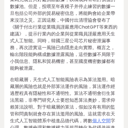
數據池。但是，投喂至年夜模子并停止練習的數據一
旦包括公司外部的貿易秘密信息，將能夠會給企業帶
來沒頂之災。正因這般，中國付出清理協會發布了
《關于付出行業從業職員謹嚴應用ChatGPT等東西的
建議》，提示行業內的企業與從業職員謹嚴應用天生
式人工智能。同時，韓國三星公司芯片秘密泄漏事
務，再次證實這一風險已由隱患走向實際。概言之，
輸出階段能夠構成數據泄露風險，這些數據不局限于
小我信息、隱私和貿易機密，甚至國度機密數據都有
能夠被泄露。
在暗藏層，天生式人工智能風險表示為算法濫用。暗
藏層的風險也就是外部算法運作的風險，算法運作經
過歷程具有隱秘性和不通明性。算法不通明會衍生算
法黑箱，非專門研究人士要想知悉算法奧妙，需求仰
賴算法說明。對于暗藏層的算法，假如沒有有用的監
管和問責制就會存在算法濫用的風險。這就需求在天
生式人工智能體系中植進品德代碼，將數
個人空間
字
公理、數據倫理和數據權力等規范轉化為代碼并嵌進