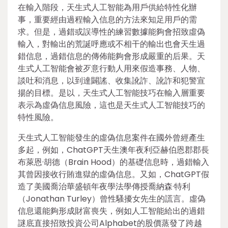
在輸入階段，天生式人工智能為用戶供給特性化辦
事，重要經由過程輸入信息的方法來知足用戶的需
求。但是，過錯或誤導性的練習數據能夠會招致虛偽
輸入，對輸出的荒誕呼應或不相干的輸出也會天生過
錯信息，過錯信息的傳佈能夠會形成嚴重的后果。天
生式人工智能會被歹意行動人用來假造事務、人物、
談吐和消息，以到達闢謠、收集訛詐、訛詐和犯警宣
揚的目標。是以，天生式人工智能技巧在輸入層重要
表示為虛偽信息風險，這也是天生式人工智能技巧的
特性風險。
天生式人工智能發生的虛偽信息案件在國外曾經產生
多起，例如，ChatGPT天生澳年夜利亞赫伯恩郡郡長
布萊恩·胡德（Brain Hood）的基礎信息時，過錯輸入
其曾因接收行賄進獄的虛偽信息。又如，ChatGPT假
造了美國喬治華盛頓年夜學法學傳授喬納森·特利
（Jonathan Turley）曾性騷擾女先生的謊言。虛偽
信息還能夠形成財富喪失，例如人工智能給出的過錯
謎底直接招致投資公司Alphabet的股價蒸發了跨越