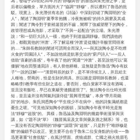
為，發端于20世紀30年月的“靜穆與否”的魯迅與朱光潛之爭，是
后者以偏概全，單方面誇大了“協調”“靜穆”，所以遭到了魯迅的批
駁。現實上，朱光潛伏有名的《詩論》中深刻切磋了陶淵明的“全
人”，闡述了陶淵明“夏季常抱饑，冷夜無被眠”的持久困窘及其成
因；闡述了陶令對于劉裕篡晉的不齒，闡釋了強威望壓下的陶令，
政管理想成為泡影，才采取了“不與一起配合”的立場。朱光潛
說：“和一切巨大詩人一樣，他終于到達協調靜穆。我們讀他的
詩，都觀賞他的‘沖澹’，不了解這種‘沖澹’是從幾許辛酸苦悶得來
的……”朱師長教師的闡述可謂周全而深入——與其說陶令是不吃煙
火食的“田園詩人”，不如說他就是飢寒交迫的“窮戶詩人”——后人
借助“喜劇的喜感”，夸年夜了他的“閑適”“沖澹”，甚至說他可以“葛
優躺”地在田壟邊寫詩，有人替他耕種。這無疑是對魯迅“陶令有奴
子”一說的誤解——“漢晉時辰的奴子，是不單侍候主人，并且給主
人種地，營商的，恰是生財的用具。所以雖是淵明師長教師，也還
略略1對1教學有些生財之道在，要否則，他白叟家不單沒有酒喝，
並且沒有飯吃，早已在東籬旁邊餓逝世了”。無法陶令出仕時光很
短，並且遠并沒有闊氣到讓侍從“晨興理荒穢”，本身“帶月荷鋤
回”的地步。朱氏洞悉陶令“平生很少不在病中，他的詩集滿紙都是
憂生之嗟。”可見他深知陶令的困頓，深知陶令年夜半時光是無
法“靜穆”“超脫”的。 異樣，魯迅論及陶淵明的幾篇學術漫筆與演
講，如《“題不決”草》《魏晉風采及文章與藥及酒之關系》等，也
一直沒有否定陶淵明的“靜穆”“謀隱”與“超脫”，只是對于“唯靜穆是
瞻”的偏頗予以改正。更主要不合在于魯朱二位安身點的分歧——魯
迅更著重“社會批駁”，在風沙劈面、虎狼成群、亡國之禍火燒眉毛