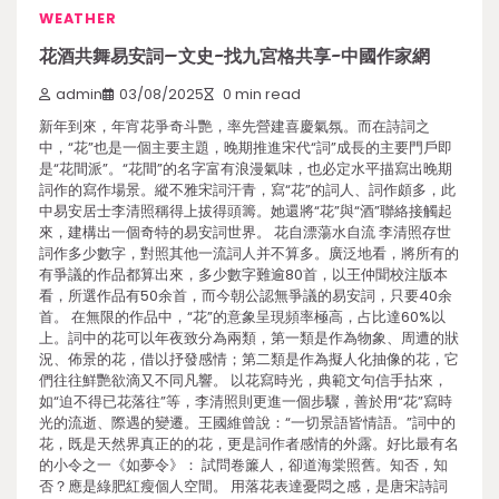
WEATHER
花酒共舞易安詞–文史-找九宮格共享-中國作家網
admin
03/08/2025
0 min read
新年到來，年宵花爭奇斗艷，率先營建喜慶氣氛。而在詩詞之
中，“花”也是一個主要主題，晚期推進宋代“詞”成長的主要門戶即
是“花間派”。“花間”的名字富有浪漫氣味，也必定水平描寫出晚期
詞作的寫作場景。縱不雅宋詞汗青，寫“花”的詞人、詞作頗多，此
中易安居士李清照稱得上拔得頭籌。她還將“花”與“酒”聯絡接觸起
來，建構出一個奇特的易安詞世界。 花自漂蕩水自流 李清照存世
詞作多少數字，對照其他一流詞人并不算多。廣泛地看，將所有的
有爭議的作品都算出來，多少數字難逾80首，以王仲聞校注版本
看，所選作品有50余首，而今朝公認無爭議的易安詞，只要40余
首。 在無限的作品中，“花”的意象呈現頻率極高，占比達60%以
上。詞中的花可以年夜致分為兩類，第一類是作為物象、周遭的狀
況、佈景的花，借以抒發感情；第二類是作為擬人化抽像的花，它
們往往鮮艷欲滴又不同凡響。 以花寫時光，典範文句信手拈來，
如“迫不得已花落往”等，李清照則更進一個步驟，善於用“花”寫時
光的流逝、際遇的變遷。王國維曾說：“一切景語皆情語。”詞中的
花，既是天然界真正的的花，更是詞作者感情的外露。好比最有名
的小令之一《如夢令》： 試問卷簾人，卻道海棠照舊。知否，知
否？應是綠肥紅瘦個人空間。 用落花表達憂悶之感，是唐宋詩詞