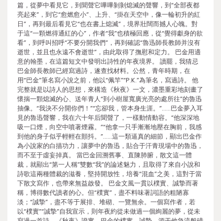
篇，從夢中看見它，到聞聲它嗶嗶剝剝熄滅的聲響，到“全部夜都
亮起來”，到它“愈燃愈小”、上升、“掛在天空中，像一輪初升的紅
日”，再到最后看見它“也在書上熄滅”，境界壯闊而撼人心魄。對
于這“一顆燃得通紅的心”，作者“我”也積極回應，從“覺得獻身的欲
看”，到呼叫招呼“不要分開我們”，再到確認“魯迅師長教師并沒有
逝世，並且也永遠不會逝世”，由此取得了撫慰和定力。 巴金用適
意的翰墨，在這篇短文中發明出詩性的年夜境界。 讀罷，我猜忌
巴金師長教師已經寫過詩，遂查找材料。公然，青年時期，在
用“巴金”筆名寫小說之前，他以“佩竿”“P.K.”為筆名，寫過詩。 他
完整就是以詩人的思想，來構造《秋夜》一文，濃墨重彩地刻畫了
懷揣一顆熄滅的心、送年青人“到小樹屋寬廣光亮的處所往”的魯迅
抽像。“我決不分開你們！”“忘卻我，管本身生涯。”……巴金夢入耳
見的魯迅聲響，我在六十年后聞聲了，一樣動情動容。“他深深地
吸一口煙，向空中噴著煙霧。”“他拿一只手漸漸地壓在胸前，我感
到他的身子似乎輕輕在顫抖。”……這一類逼真的細節，顯出巴金作
為小說家的白描功力，讓夢中的魯迅，貼合于汗青現場中的魯迅，
而不至于虛妄掉真。 當巴金回溯舊事、直陳肺腑，散文這一體
裁，就顯出“第一人稱”雙數“我”的論述魅力，且取得了來自小說和
詩歌這兩種體裁的滋養，堅持開放性，培養“混血”之美，這對于當
下散文寫作，也帶來無益啟發。 巴金文風一貫以樸實、誠摯而著
稱，博得數代讀者的心。但“樸實”，盡不料味著詞語的粗陋寡
淡；“誠摯”，盡不等于展排、堆砌、一覽無余。一個寫作者，若
以“樸實”“誠摯”自我宣示，則年夜約從未做過一個絢麗的夢，從未
寫過一首詩。《秋夜》證實，巴金的樸實、誠摯，源于他急流般磅