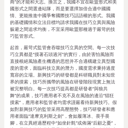
商”的才能和大志。換言之，我國不宜在歐盟形式和美
國形式之間選邊站隊，而是要選擇加倍合適中國國
情、更能推進中國爭奪國際技巧話語權的形式。我國
的基礎國情和立法目標均請求我國在技巧立異與風險
躲避之間追求均衡，不宜采用歐盟那種過于嚴苛的技
巧監管形式。
起首，嚴苛式監管會吞噬技巧立異的空間。每一次技
巧立異都是“摸著石頭過河”的實行，由於害怕風險而
直接根絕風險產生機遇的思想并不合適構建立異型國
度的需求，面臨科技立異的潛力，國度需求秉持過度
寬容的立場。新興技巧的研發都是科研職員對未知世
界的摸索，技巧所攜帶的風險在研發階段現實上無法
被完整明白。每一次技巧提高都是研發者“與狼共
舞”的成果，技巧應用者不克不及在風險的邊沿“猖狂
摸索”，應用者和監管者均需求謹嚴看待新興技巧。假
如對新興技巧的監管采用高壓態勢，技巧研發者和應
用者面臨“達摩克利斯之劍”，會如履薄冰、畏手畏
腳，在立異經過歷程中“如坐針氈”或佈滿“后顧之憂”，