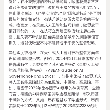
例如，在小我數據的跨境活動範疇，歐盟花費者常常
遭遇美國企業的損害，歐盟與美國的數據活動協定已
停止屢次會談，從“平安港協定”到“隱私盾協定”甚至到
最新的斡旋和會談，都缺乏以給歐盟大眾足夠的平安
感。換言之，在天生式人工智能技巧範疇，歐盟處于
絕對弱勢的一方，在技巧立異層面歐盟無法超出美
國，且又要不時刻刻防備美國企業帶來的風險和傷害
損失，這就使歐盟不得不選擇趨于平安的監管戰略。
其他國度或地域，在天生式人工智能技巧監管方面年
夜多追隨歐盟形式。例如，2024年2月2日東盟數字部
長會議時代，東盟發布了其AI管理框架《東盟人工智
能管理和倫理指南》（ASEAN Guide on AI
Governance and Ethics），該指南鑒戒了歐盟形式
將人工智能風險劃分為低風險、中風險、高風險。再
如，泰國于2022年發布關于AI辦事的律例草案，全體
而言，泰國的AI律例草案與歐盟很是類似，都采用基
于風險的方式。又如，巴西也鑒戒了歐盟形式。巴西
參議院于2023年5月12日審議了2023年第2338號法