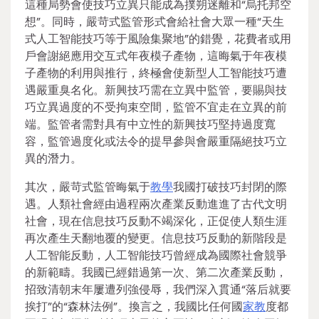
這種局勢會使技巧立異只能成為撲朔迷離和“烏托邦空
想”。同時，嚴苛式監管形式會給社會大眾一種“天生
式人工智能技巧等于風險集聚地”的錯覺，花費者或用
戶會謝絕應用交互式年夜模子產物，這晦氣于年夜模
子產物的利用與推行，終極會使新型人工智能技巧遭
遇嚴重臭名化。新興技巧需在立異中監管，要賜與技
巧立異過度的不受拘束空間，監管不宜走在立異的前
端。監管者需對具有中立性的新興技巧堅持過度寬
容，監管過度化或法令的提早參與會嚴重隔絕技巧立
異的潛力。
其次，嚴苛式監管晦氣于
教學
我國打破技巧封閉的際
遇。人類社會經由過程兩次產業反動進進了古代文明
社會，現在信息技巧反動不竭深化，正促使人類生涯
再次產生天翻地覆的變更。信息技巧反動的新階段是
人工智能反動，人工智能技巧曾經成為國際社會競爭
的新範疇。我國已經錯過第一次、第二次產業反動，
招致清朝末年屢遭列強侵辱，我們深入貫通“落后就要
挨打”的“森林法例”。換言之，我國比任何國
家教
度都