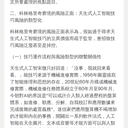
文所要處理的焦點題目。
二、科林格里奇窘境的風險正面：天生式人工智能技
巧風險的類型化
科林格里奇窘境的風險正面表示為，假如過于尋求天
生式人工智能技巧的立異價值而疏于監管，會招致技
巧風險泛濫甚至是掉控。
（一）技巧運作流程與風險類型的聯繫關係性
天生式人工智宋微只好回道：「沒事，我就回來看
看。」能技巧來源于機械進修實際，1956年圖靈描寫
了智能推理和思想的存在，20世紀60年月構成機械進
修實際，機械進修任務體系樹立于80年月至90年月。
今朝對AI的界說是“可以或許介入類人經過歷程的盤算
體系，如進修、順應、分解、自我校訂和應用數據來
完成復雜的處置義務”。迷信家們應用盤算機不竭增加
的才能和內在的事務，開闢出一系列軟件法式，人工
智能在天生圖片、文本或音樂等才能方面可以與人類