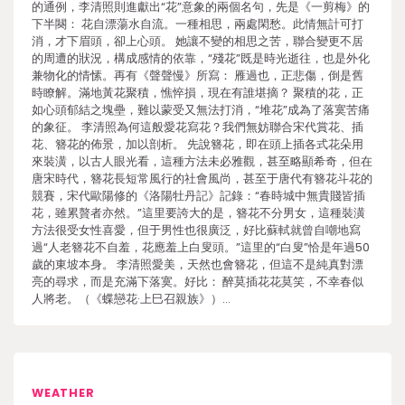
的通例，李清照則進獻出“花”意象的兩個名句，先是《一剪梅》的
下半闋： 花自漂蕩水自流。一種相思，兩處閑愁。此情無計可打
消，才下眉頭，卻上心頭。 她讓不變的相思之苦，聯合變更不居
的周遭的狀況，構成感情的依靠，“殘花”既是時光逝往，也是外化
兼物化的情愫。再有《聲聲慢》所寫： 雁過也，正悲傷，倒是舊
時瞭解。滿地黃花聚積，憔悴損，現在有誰堪摘？ 聚積的花，正
如心頭郁結之塊壘，難以蒙受又無法打消，“堆花”成為了落寞苦痛
的象征。 李清照為何這般愛花寫花？我們無妨聯合宋代賞花、插
花、簪花的佈景，加以剖析。 先說簪花，即在頭上插各式花朵用
來裝潢，以古人眼光看，這種方法未必雅觀，甚至略顯希奇，但在
唐宋時代，簪花長短常風行的社會風尚，甚至于唐代有簪花斗花的
競賽，宋代歐陽修的《洛陽牡丹記》記錄：“春時城中無貴賤皆插
花，雖累贅者亦然。”這里要誇大的是，簪花不分男女，這種裝潢
方法很受女性喜愛，但于男性也很廣泛，好比蘇軾就曾自嘲地寫
過“人老簪花不自羞，花應羞上白叟頭。”這里的“白叟”恰是年過50
歲的東坡本身。 李清照愛美，天然也會簪花，但這不是純真對漂
亮的尋求，而是充滿下落寞。好比： 醉莫插花花莫笑，不幸春似
人將老。（《蝶戀花·上巳召親族》）…
WEATHER