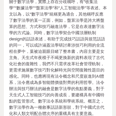
關于數字法學，實際上存在分歧稱呼，有“收集法
學”“數據法學”“盤算法學”和“人工智能法學”等表述。本
文以為，以“數字法學”統稱更為適合，其他稱呼反應
了數字法學的某一正面，例如，盤算法學是誇大將盤
算的思想、方式和技巧融進法學，它是在表達數字法
學的方式論。同時，數字法學契合中國頂層軌制
design的話語表述，有助于完成技巧話語與規范話語
的同一，可以或許涵蓋法學研討牽涉技巧利用的全流
程在夢中，葉被迫親眼目睹了整本書，內容主要是女
主角。天生式年夜模子不竭更換新的資料表現了古代
化社會的復雜性，我們不只需求改革社會管理軌制，
更需求施展數字技巧對化解時光與空間復雜性題目的
感化。同時，也應將現有法令概念和尺度嵌進到AI體
系，法令應成為多智能體價值對齊的利用哲學。法令
辦法與技巧辦法的融會是數字法學的焦點要義，對于
天生式人工智能技巧的向善成長，要建構具有中國特
點的監管形式、數字法令系統和學術系統。概言之，
數字法學作為一種敘事話語新形狀，對于中國式古代
化和人類文明配合體次序的重構具有主要意義。