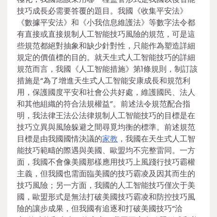
技巧成長必需要答覆的題目。我國《收集平安法》
《數據平安法》和《小我信息維護法》等數字法令都
有直接或直接規制人工智能技巧風險的規范，可是這
些規范都絕對抽象和缺少針對性，只能作為塑造詳細
規定的價值標的目的。就天生式人工智能技巧的詳細
規范而言，我國《人工智能措施》第1條規則，制訂該
措施是“為了增進天生式人工智能安康成長和規范利
用，保護國度平安和社會公共好處，維護國民、法人
和其他組織的符合法規權益”。前述法令規范配合指
明，我法律王法公法律規制人工智能技巧的目標是在
技巧立異與風險躲避之間尋覓均衡的標準。前述規范
目標是由我國國情決議的
家教
，我國在天生式人工智
能技巧範疇的際遇與美國、歐盟均不完整雷同。一方
面，我國不會像美國那樣應用技巧上風踐行技巧霸權
主義，但我國也需面臨美國的技巧霸凌及因其而生的
技巧風險；另一方面，我國的人工智能技巧僅次于美
國，歐盟形式是無法打破美國技巧霸凌和防控技巧風
險的讓步成果，但我國有追逐和打破美國技巧“洽