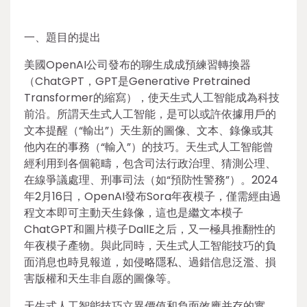
一、題目的提出
美國OpenAI公司發布的聊生成成預練習轉換器
（ChatGPT，GPT是Generative Pretrained
Transformer的縮寫），使天生式人工智能成為科技
前沿。所謂天生式人工智能，是可以或許依據用戶的
文本提醒（“輸出”）天生新的圖像、文本、錄像或其
他內在的事務（“輸入”）的技巧。天生式人工智能曾
經利用到各個範疇，包含司法行政治理、猜測公理、
在線爭議處理、刑事司法（如“預防性警務”）。2024
年2月16日，OpenAI發布Sora年夜模子，僅需經由過
程文本即可主動天生錄像，這也是繼文本模子
ChatGPT和圖片模子DallE之后，又一極具推翻性的
年夜模子產物。與此同時，天生式人工智能技巧的負
面消息也時見報道，如侵略隱私、過錯信息泛濫、損
害版權和天生非自愿的圖像等。
天生式人工智能技巧立異價值和負面效應并存的實