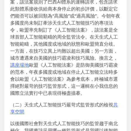
案，該法案規則了巴西AI體系的運轉請求，包含請求
此類體系接收供給商本身停止的初步評價，以斷定它
們能否可以被回類為“高風險”或“過高風險”。今朝年夜
多國度尚未制訂牽涉天生式人工智能技巧的專項法
令，歐盟率先制訂了《人工智能法案》，該法案是全
球首部人工智能範疇的周全監管法令。在天生式人工
智能範疇，其他國度或地域的狀態和歐盟簡直分歧。
一方面，在技巧立異上均難以超出美國；另一方面，
城市遭遇來自美國的技巧霸凌和技巧風險。換言之，
講座場地
歐盟《人工智能法案》是防御美國技巧霸凌
的范本，年夜多國度或地域在停止人工智能立法時多
會以歐盟《人工智能法案》為參考底本，終極城市選
擇絕對嚴苛的技巧監管形式，這一邏輯在小我信息的
國際立法實行中已表現得極盡描摹。
（二）天生式人工智能技巧嚴苛式監管形式的檢視
共
享空間
以後國際社會對天生式人工智能技巧的監管趨于南北
極化，我國應該采用哪一種監管形式是我國以後智能