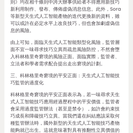
則》均在相干條則中誇大辦事供給者不得應用新技巧
新利用制作、發布、傳佈虛偽消息信息。此外，Sora
等新型天生式人工智能產物的迭代更換新的資料，雖
可以或許在必定水平上改良技巧，但也會加劇虛偽信
息的風險。
由上可知，面臨天生式人工智能類型化風險，監管層
面不宜一味尋求技巧立異而疏忽風險防控，不然會墮
入科林格里奇窘境的風險正面。面臨實際，監管者、
立法者和學者需求配合提出走出窘境的計劃。
三、科林格里奇窘境的平安正面：天生式人工智能技
巧監管的過度化
科林格里奇窘境的平安正面表示為，若一味尋求天生
式人工智能技巧應用經過歷程中的平安價值，監管者
會采用過度監管辦法（甚至是禁令），如許會約束技
巧成長和障礙技巧立異。當我們還在糾結應該采取何
種監管辦法時，國外新型的天生式人工智能技巧產物
能夠就已出生。這就意味著對具有推翻性立異價值的