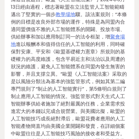
13日經由過程，標志著歐盟在立法監管人工智能範疇
邁出了堅實的一個步
教學場地
驟。該法案規則：“本條
例的目標是改良外部市場的運作，特殊是為同盟內合
適同盟價值不雅的人工智能體系的開闢、投放市場、
供給辦事和加以應用制訂同一的法令框架，增
聚會場
地
進以報酬本和值得信任的人工智能的利用，同時確
保對安康、平安和《歐盟基礎權力憲章》所規則的基
礎權力的高度維護，包含平易近主和法治以及周遭的
狀況的維護，避免人工智能體系在同盟內發生無害的
影響，并且支撐立異。”歐盟《人工智能法案》采取的
是以風險分類法為基本的強監管形式，例如其第二編
專門規則了“制止的人工智能實行”，第5條明白規則了
制止應用人工智能的情況。強監管形式對天生式人工
智能辦事供給者施加了絕對嚴厲的任務，企業需求投
進宏大的本錢以完成合規營業。與美國比擬，歐盟的
人工智能技巧成長絕對滯后，歐盟花費者應用的人工
智能產物簡直均由美國企業開闢和發賣，在詳細個案
中歐盟往往是人工智能技巧風險的接收者和受益方。