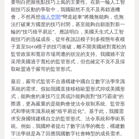
要明白把握焦點技巧上風的主要性。在新一輪人工智
能技巧反動的爭取中，我國顯然不克不及再錯過機
會，不然再想
個人空間
“彎道超車”將幾無能夠，也無
法打破東方國度的技巧封閉，甚至能夠自願面對新一
輪的“技巧殖平易近”。應該明白，美國天生式人工智
能技巧的迅猛成長，從年夜說話模子到多模態年夜模
子直至Sora模子的技巧衝破，離不開美國絕對寬松的
監管政策和寬容市場周遭的狀況的支持。我國雖不宜
采用美國過于寬松的監管形式，但也確定不克不及採
取歐盟過于嚴苛的監管形式。
最后，嚴苛式監管不合適構建中國自立數字法學常識
系統的需求。假如我國直接移植歐盟形式抑或美國形
式，能夠會約束技巧立異或許能夠面對“技巧霸凌”的
際遇，更為嚴重的是能夠會使法令規制系統、監管形
式和學術常識系統被“殖平易近化”。基于此，我國需
求安身國情建構自立的監管形式、法令系統和學術系
統。例如，我國粹者提出了數字法學的概念，構建數
字法學就是為了回應我國數字社會轉型的成長需求。