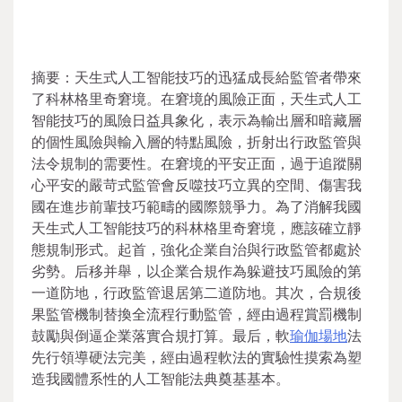
摘要：天生式人工智能技巧的迅猛成長給監管者帶來
了科林格里奇窘境。在窘境的風險正面，天生式人工
智能技巧的風險日益具象化，表示為輸出層和暗藏層
的個性風險與輸入層的特點風險，折射出行政監管與
法令規制的需要性。在窘境的平安正面，過于追蹤關
心平安的嚴苛式監管會反噬技巧立異的空間、傷害我
國在進步前輩技巧範疇的國際競爭力。為了消解我國
天生式人工智能技巧的科林格里奇窘境，應該確立靜
態規制形式。起首，強化企業自治與行政監管都處於
劣勢。后移并舉，以企業合規作為躲避技巧風險的第
一道防地，行政監管退居第二道防地。其次，合規後
果監管機制替換全流程行動監管，經由過程賞罰機制
鼓勵與倒逼企業落實合規打算。最后，軟
瑜伽場地
法
先行領導硬法完美，經由過程軟法的實驗性摸索為塑
造我國體系性的人工智能法典奠基基本。