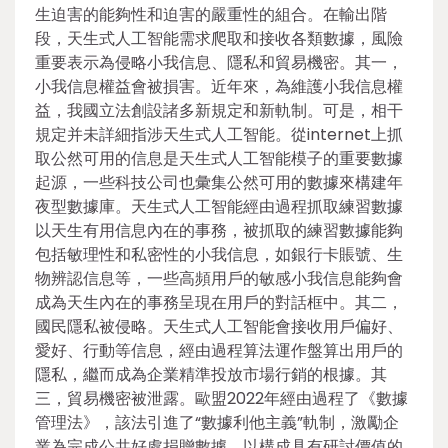
生迫害的能夠性和迫害的嚴重性的組合。在輸出階
段，天生式人工智能需求爬取和接收各類數據，風險
重要表示為侵略小我信息、隱私和貿易機密。其一，
小我信息權益會被損害。近年來，為維護小我信息權
益，我國立法創設諸多新規定和新軌制。可是，相干
規定并未詳細指涉天生式人工智能。從internet上抓
取公然可用的信息是天生式人工智能模子的重要數據
起源，一些科技公司也彙集公然可用的數據來構建年
夜型數據庫。天生式人工智能經由過程抓取練習數據
以天生有用信息內在的事務，被抓取的練習數據能夠
包括敏理性和私密性的小我信息，如銀行卡賬號、生
物辨認信息等，一些高頻用戶的敏感小我信息能夠會
成為天生內在的事務呈現在用戶的對話框中。其二，
國民隱私被侵略。天生式人工智能會接收用戶偏好、
愛好、行動等信息，經由過程算法運作盤算出用戶的
隱私，繼而成為企業精準投放市場行銷的根據。其
三，貿易機密被泄露。歐盟2022年經由過程了《數據
管理法》，該法引進了“數據利他主義”軌制，激勵企
業為完成公共好處捐贈數據，以構成具有研討價值的