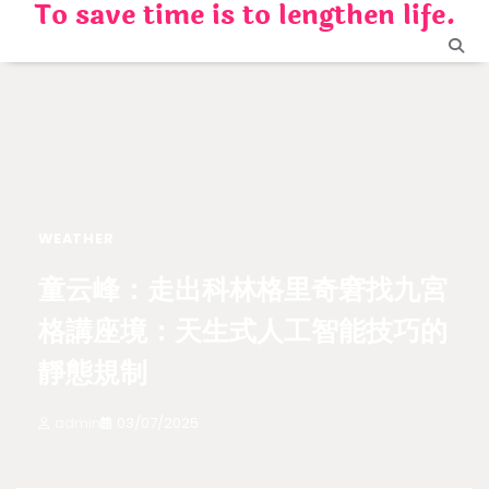
To save time is to lengthen life.
Skip
to
content
WEATHER
童云峰：走出科林格里奇窘找九宮
格講座境：天生式人工智能技巧的
靜態規制
admin
03/07/2025