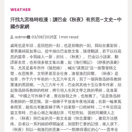
WEATHER
汗找九宮格時租漫：讀巴金《秋夜》有所思–文史–中
國作家網
admin
03/08/2025
1 min read
歲尾也是年頭，是回想的一刻，也是前瞻的一刻。我站在書架前，
看舊書綿延如青山。從中抽出巴金散文集，隨便翻讀，若干以往疏
忽的篇章，令我線人一新，好比，《秋夜》。 巴金以小說家、翻
譯家名世，也有很多散文集出書，如《海行雜記》《靜夜的喜劇》
等。尤其是暮年所作《隨想錄》，喊出“講實話”這一振聾發聵之
聲，在思惟界、文明界甚至全社會，激發激烈回響。 《秋夜》是
短章，作于六十年前的一九五六年玄月，寫了一個與魯迅師長教師
重逢的黑甜鄉。一九三六年十月，巴金與其他十五位青年作家，抬
起魯迅師長教師的棺材，將引領人生與文學之路的導師，送進墓
園。“中國之可作梯子者，實在除我之外，也無幾了。”這是魯迅師
長教師的一聲悲慨。當一個梯子平放進年夜地深處，在新一輪東風
春雨里，能長出有數新梯子嗎？抬著那一口棺材時，二十年后寫這
篇文章時，巴金心潮之洶涌彭湃，可想而知。 固然同屬懷人之
作，《秋夜》與巴金的另一散文名篇《悼念蕭珊》，書寫方法懸
殊。后者以一系列細節睜開論述，加固對亡妻的記憶，催人淚下。
《秋夜》則以一個激烈的意象——“一顆燃得通紅的心”——貫串全