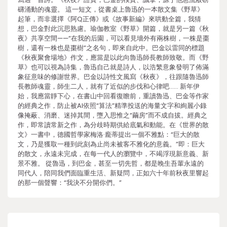
礴涌動的魂靈。 這一短文，從書桌上魯迅的一本散文集《野草》
起筆，而非選擇《阿Q正傳》或《故事新編》來哄動全篇，我猜
想，巴金對此沉思熟慮。瑜伽教室《野草》開篇，就是另一篇《秋
夜》共享空間——“在我的后園，可以看見墻外有兩株樹，一株是棗
樹，還有一株也是棗樹”之名句，即來自此中。巴金以雷同的標題
《秋夜聚會場地》作文，應當是以此向魯迅師長教師致敬。而《野
草》也可以視為詩集，魯迅自己就是詩人，以浩繁意象發明了佈滿
象征意味的修謝世界。巴金以詩性文風寫《秋夜》，往跟隨魯迅師
長教師魂靈，師生二人，就有了近似的步伐和心律吧…… 新年伊
始，我應當靜下心，在書山中回看復瞻前，重讀魯迅、巴金等作家
的經典之作，防止被AI依照“算法”精準投送的海量文字和絢麗小錄
像掩蔽、消磨、迷掉其間，墮入思惟之“繭房”而不成自拔。經典之
作，即常讀常新之作，為分歧時期供給底氣和動能。在《世界的散
文》一書中，德國哲學家梅洛·龐蒂提出一個不雅點：“巨大的散
文，乃是獲取一種到此刻為止尚未被客不雅化的意義。”即：巨大
的散文，永遠未完成，在每一代人的瀏覽中，不竭浮現新意義、新
景不雅。 從魯迅，到巴金，甚至一切先哲，都是晚生吾輩永遠的
同代人，陪同我們面臨重生活、新疑問，正如六十年前秋夜里響起
的那一個聲響：“我決不分開你們。”