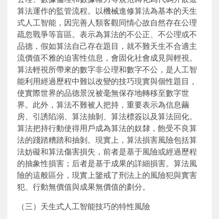
算法運作的監管流程。以機械進修算法為基本的天生
式人工智能，因完善人類客觀同情心故自然存在公理
疏忽戰爭等盲區。表示為算法的不公正、不公理或不
品德，假如算法自己存在題目，就不難天生不合適主
流價值不雅的迫害性信息，會固化社會成見與輕視。
算法輕視所帶來的數字非公理和數字不公，是人工智
能利用經過歷程中難以改變的技巧現實與個性題目，
使實際世界的品德景況被毫無保存地轉移至數字世
界。此外，算法不難被人把持，重要表示為信息繭
房、引誘陷溺、算法抽剝、算法標簽以及算法回化。
算法把持行動使得用戶成為算法的奴隸，飽受不良算
法的踐踏糟踏和抽剝。現實上，算法損害風險包括算
法妨礙和算法傷害損失，前者是基于風險或經過歷程
的抽象性損害；后者是基于成果的詳細損害。算法風
險的這般區分，現實上鑒戒了刑法上的風險犯與實害
犯、行動無價值與成果無價值的劃分。
（三）天生式人工智能技巧的特性風險