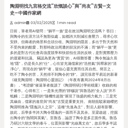
陶淵明找九宮格交流“欣慨談心”與“尚友”古賢–文
史–中國作家網
admin
03/02/2025
1 min read
日前，筆者用AI發問：“躺平一族”是在效法陶淵明交流嗎？ 答曰：
與陶令的生涯方法不無類似處，如都誇大削減社會壓力，尋求心坎
安靜。但兩者的佈景和念頭分歧。陶淵明的隱居，多出于對天然和
不受拘束的酷愛，對那時政治周遭的狀況的不滿；而“躺平一族”更
多的是對古代社會高強度競爭和快節拍生涯的反映，是對實際壓力
的迴避和抗議。 竊認為更為“實質”的，AI很難答覆：陶令無論久長
地“隱”，仍是長久的“仕”，心坎皆充滿儒家的“浩然氣”與釋家的“清
凈心”。而現在的“躺平”者，疑似心靈充實而任其自然。簡言之，
吃不了陶令的苦，天然得不到陶令的“靜”。 讀完張君平易近的新著
《碰見陶淵明：陶淵明心靈游記》（年夜有書局2024年8月出
書），“考證癖”催逼筆者復讀了《陶淵明研討學術檔案》收錄的相
干著作。心得有三：一是朱光潛的“靜穆說”與魯迅的“全人說”并不
牴觸；二是陶淵明的“隨機性超脫”展現了強盛的精力氣力；三是究
其緣由，儒家的進世與“尚友”古賢是重要支持。 南朝批駁家鐘嶸把
陶淵明推為“隱逸詩人之宗”，這種“先進為主”，對后人頗有影響。
故此，后學多半誇大陶令隱逸的一面而不及其余。至梁啟超，挖掘
出陶令的“熱鬧與英氣”。至魯迅，論證了陶令是多正面作風。魯迅
乃研討六朝文學的泰斗，位置與影響“光線萬丈在”，故后學多半認