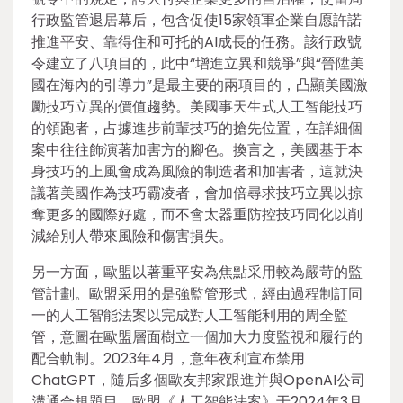
行政監管退居幕后，包含促使15家領軍企業自愿許諾
推進平安、靠得住和可托的AI成長的任務。該行政號
令建立了八項目的，此中“增進立異和競爭”與“晉陞美
國在海內的引導力”是最主要的兩項目的，凸顯美國激
勵技巧立異的價值趨勢。美國事天生式人工智能技巧
的領跑者，占據進步前輩技巧的搶先位置，在詳細個
案中往往飾演著加害方的腳色。換言之，美國基于本
身技巧的上風會成為風險的制造者和加害者，這就決
議著美國作為技巧霸凌者，會加倍尋求技巧立異以掠
奪更多的國際好處，而不會太器重防控技巧同化以削
減給別人帶來風險和傷害損失。
另一方面，歐盟以著重平安為焦點采用較為嚴苛的監
管計劃。歐盟采用的是強監管形式，經由過程制訂同
一的人工智能法案以完成對人工智能利用的周全監
管，意圖在歐盟層面樹立一個加大力度監視和履行的
配合軌制。2023年4月，意年夜利宣布禁用
ChatGPT，隨后多個歐友邦家跟進并與OpenAI公司
溝通合規題目。歐盟《人工智能法案》于2024年3月