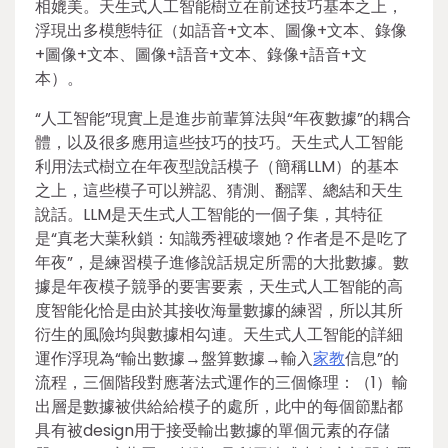
相媲美。天生式人工智能樹立在前述技巧基本之上，
浮現出多模態特征（如語音+文本、圖像+文本、錄像
+圖像+文本、圖像+語音+文本、錄像+語音+文
本）。
“人工智能”現實上是進步前輩算法與“年夜數據”的耦合
體，以及很多應用這些技巧的技巧。天生式人工智能
利用法式樹立在年夜型說話模子（簡稱LLM）的基本
之上，這些模子可以辨認、猜測、翻譯、總結和天生
說話。LLM是天生式人工智能的一個子集，其特征
是“真老大葉秋鎖：知識秀裡破壞她？作者是不是吃了
年夜”，是練習模子進修說話規定所需的大批數據。數
據是年夜模子競爭的要害要素，天生式人工智能的高
度智能化恰是由於其接收海量數據的練習，所以其所
衍生的風險均與數據相勾連。天生式人工智能的詳細
運作浮現為“輸出數據→盤算數據→輸入
家教
信息”的
流程，三個階段對應著法式運作的三個條理：（1）輸
出層是數據被供給給模子的處所，此中的每個節點都
具有被design用于接受輸出數據的單個元素的存儲