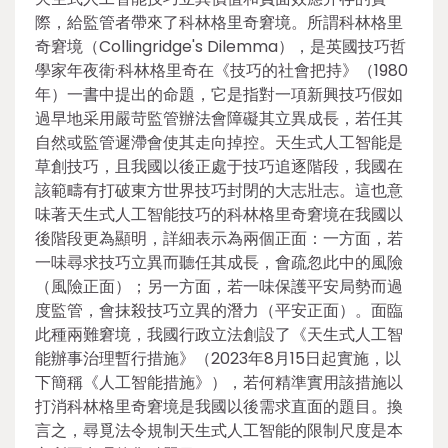
際，給監管者帶來了科林格里奇窘境。所謂科林格里
奇窘境（Collingridge's Dilemma），是英國技巧哲
學家年夜衛·科林格里奇在《技巧的社會把持》（1980
年）一書中提出的命題，它是指對一項新興技巧假如
過早地采用嚴苛監管辦法會障礙其立異成長，若任其
自然或監管遲滯會使其走向掉控。天生式人工智能是
草創技巧，且我國以後正處于技巧追逐階段，我國在
該範疇有打破東方世界技巧封閉的大志壯志。這也意
味著天生式人工智能技巧的科林格里奇窘境在我國以
後階段更為顯明，詳細表示為兩個正面：一方面，若
一味尋求技巧立異而聽任其成長，會疏忽此中的風險
（風險正面）；另一方面，若一味保護平安局勢而過
度監管，會抹殺技巧立異的潛力（平安正面）。面臨
此種兩難窘境，我國行政立法創設了《天生式人工智
能辦事治理暫行措施》（2023年8月15日起實施，以
下簡稱《人工智能措施》），若何精準實用該措施以
打消科林格里奇窘境是我國以後需求直面的題目。換
言之，尋覓法令規制天生式人工智能的限制尺度是本